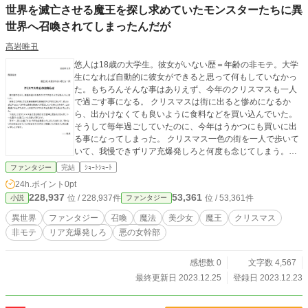
世界を滅亡させる魔王を探し求めていたモンスターたちに異
世界へ召喚されてしまったんだが
高岩唯丑
悠人は18歳の大学生。彼女がいない歴＝年齢の非モテ。大学
生になれば自動的に彼女ができると思って何もしていなかっ
た。もちろんそんな事はありえず、今年のクリスマスも一人
で過ごす事になる。 クリスマスは街に出ると惨めになるか
ら、出かけなくても良いように食料などを買い込んでいた。
そうして毎年過ごしていたのに、今年はうかつにも買いに出
る事になってしまった。 クリスマス一色の街を一人で歩いて
いて、我慢できずリア充爆発しろと何度も念じてしまう。そ
うすると突然意識を失い、目覚めると悪の幹部の様な恰好を
ファンタジー
完結
ｼｮｰﾄｼｮｰﾄ
した美少女が立っていた。 「一緒にリア充を爆発しよう！
24h.ポイント
0pt
あいつらイチャイチャしやがって！ 羨ましい……じゃなか
228,937
53,361
位 / 228,937件
位 / 53,361件
小説
ファンタジー
ったけしからん！」
異世界
ファンタジー
召喚
魔法
美少女
魔王
クリスマス
非モテ
リア充爆発しろ
悪の女幹部
感想数 0
文字数 4,567
最終更新日 2023.12.25
登録日 2023.12.23