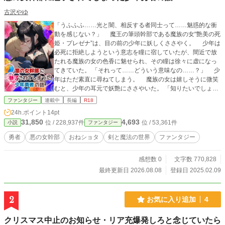
古沢やゆ
「うふふふ……光と闇、相反する者同士って……魅惑的な衝
動を感じない？」 魔王の筆頭幹部である魔族の女“艶美の死
姫・プレゼナ”は、目の前の少年に妖しくささやく。 少年は
必死に拒絶しようという意志を瞳に宿していたが、間近で放
たれる魔族の女の色香に魅せられ、その瞳は徐々に虚になっ
てきていた。 「それって……どういう意味なの……？」 少
年はただ素直に尋ねてしまう。 魔族の女は嬉しそうに微笑
むと、少年の耳元で妖艶にささやいた。 「知りたいでしょ
う？ ……ならキスして？ そうしたらわかるわ……」 そ
ファンタジー
連載中
長編
R18
の言葉を聞いた瞬間、少年は誘われるまま女にキスをする。
24h.ポイント
14pt
二人はしばらくただ熱い口付けを交わし合った——。 （※
31,850
4,693
位 / 228,937件
位 / 53,361件
小説
ファンタジー
第二十三話「勇者と魔族の密会」より） ＊ ＊ ＊ ＊ 昔
ながらのありふれた設定の剣と魔法の世界での勇者冒険物語
勇者
悪の女幹部
おねショタ
剣と魔法の世界
ファンタジー
です。 中盤までは真面目なよくあるファンタジー小説とい
う感じで進みます。 でも途中で悪の女幹部が登場したあた
感想数 0
文字数 770,828
りから真面目なショタ勇者が落とされていく……。 悪の女
幹部に落ちつつ魔王を倒そうとがんばる勇者の話。 「この真
最終更新日 2026.08.08
登録日 2025.02.09
面目な少年勇者がこの後悪いお姉さんに落とされておねショ
タになっちゃうのかぁ〜」って感じで最初のほうは見てくだ
さい(笑)
2
お気に入り追加
4
クリスマス中止のお知らせ・リア充爆発しろと念じていたら