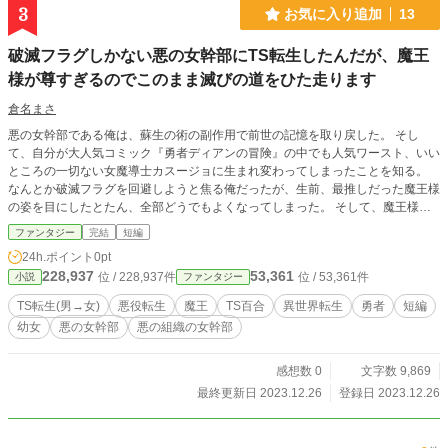
3
お気に入り追加
13
破滅フラグしかない悪の女幹部にTS転生したんだが、魔王
様が尊すぎるのでこのまま滅びの道をひた走ります
倉名まさ
悪の女幹部である俺は、蘇生の術の副作用で前世の記憶を取り戻した。 そし
て、自分が大人気コミック『勇者ディアンの冒険』の中でも人気ワースト、いい
ところの一切ない女魔導士カスージョに生まれ変わってしまったことを知る。
なんとか破滅フラグを回避しようと焦る俺だったが、生前、最推しだった魔王様
の姿を目にしたとたん、全部どうでもよくなってしまった。 そして、魔王様の
信頼にこたえるため、俺はある決意をする。
ファンタジー
完結
短編
24h.ポイント
0pt
228,937
53,361
位 / 228,937件
位 / 53,361件
小説
ファンタジー
TS転生(男→女)
悪役転生
魔王
TS百合
異世界転生
勇者
短編
幼女
悪の女幹部
悪の組織の女幹部
感想数 0
文字数 9,869
最終更新日 2023.12.26
登録日 2023.12.26