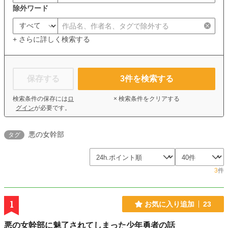
除外ワード
+ さらに詳しく検索する
保存する
3
件を検索する
検索条件の保存には
ロ
× 検索条件をクリアする
グイン
が必要です。
悪の女幹部
タグ
3
件
1
お気に入り追加
23
悪の女幹部に魅了されてしまった少年勇者の話