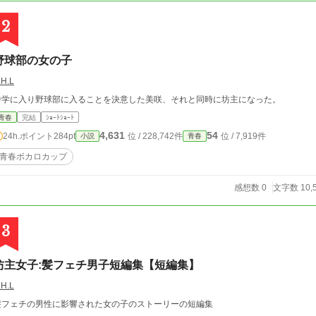
2
野球部の女の子
.H.L
中学に入り野球部に入ることを決意した美咲、それと同時に坊主になった。
青春
完結
ｼｮｰﾄｼｮｰﾄ
4,631
54
24h.ポイント
284pt
位 / 228,742件
位 / 7,919件
小説
青春
青春ボカロカップ
感想数 0
文字数 10,
3
坊主女子:髪フェチ男子短編集【短編集】
.H.L
髪フェチの男性に影響された女の子のストーリーの短編集