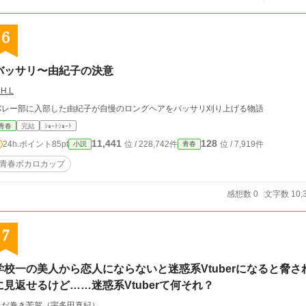
6
バッサリ〜由紀子の決意
.H.L
バレー部に入部した由紀子が自慢のロングヘアをバッサリ刈り上げる物語
青春
完結
ｼｮｰﾄｼｮｰﾄ
11,441
128
24h.ポイント
85pt
位 / 228,742件
位 / 7,919件
小説
青春
青春ボカロカップ
感想数 0
文字数 10,
7
学校一の美人から恋人にならないと迷惑系Vtuberになると脅
に見返せるけど……迷惑系Vtuberて何それ？
ただ巻き芳賀（宇多田真紀）