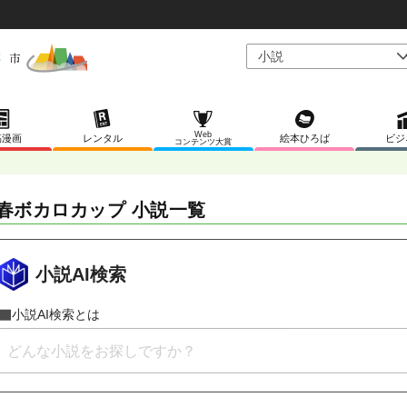
Web
稿漫画
レンタル
絵本ひろば
ビジ
コンテンツ大賞
春ボカロカップ 小説一覧
小説AI検索
小説AI検索とは