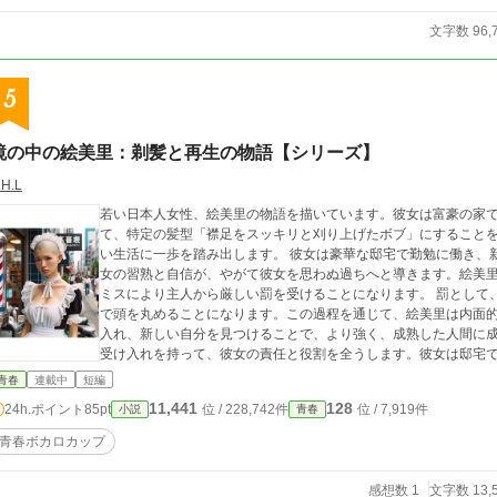
文字数 96,
5
鏡の中の絵美里：剃髪と再生の物語【シリーズ】
.H.L
若い日本人女性、絵美里の物語を描いています。彼女は富豪の家
て、特定の髪型「襟足をスッキリと刈り上げたボブ」にすること
い生活に一歩を踏み出します。 彼女は豪華な邸宅で勤勉に働き、新しい役割に徐々に慣れていきます。しかし、彼
女の習熟と自信が、やがて彼女を思わぬ過ちへと導きます。絵美
ミスにより主人から厳しい罰を受けることになります。 罰として、彼女は髪を剃らなければならなくなり、理容室
で頭を丸めることになります。この過程を通じて、絵美里は内面
入れ、新しい自分を見つけることで、より強く、成熟した人間に成長します。 最終章では、絵美
受け入れを持って、彼女の責任と役割を全うします。彼女は邸宅
新しい未来に向かって歩み始めます。
青春
連載中
短編
11,441
128
24h.ポイント
85pt
位 / 228,742件
位 / 7,919件
小説
青春
青春ボカロカップ
感想数 1
文字数 13,