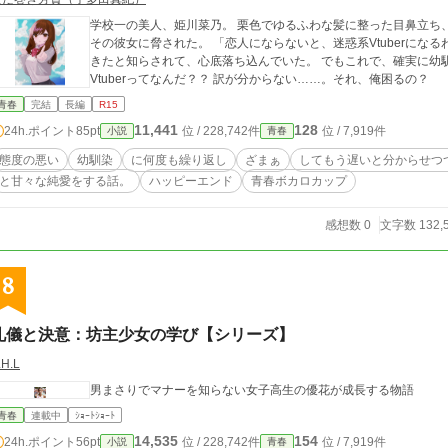
学校一の美人、姫川菜乃。 栗色でゆるふわな髪に整った目鼻立ち
その彼女に脅された。 「恋人にならないと、迷惑系Vtuberになるわよ？」 今日は、大好きな幼馴染みから彼氏がで
きたと知らされて、心底落ち込んでいた。 でもこれで、確実に幼馴染みを見返
Vtuberってなんだ？？ 訳が分からない……。それ、俺困るの？
青春
完結
長編
R15
11,441
128
24h.ポイント
85pt
位 / 228,742件
位 / 7,919件
小説
青春
態度の悪い
幼馴染
に何度も繰り返し
ざまぁ
してもう遅いと分からせつ
と甘々な純愛をする話。
ハッピーエンド
青春ボカロカップ
感想数 0
文字数 132,
8
礼儀と決意：坊主少女の学び【シリーズ】
.H.L
男まさりでマナーを知らない女子高生の優花が成長する物語
青春
連載中
ｼｮｰﾄｼｮｰﾄ
14,535
154
24h.ポイント
56pt
位 / 228,742件
位 / 7,919件
小説
青春