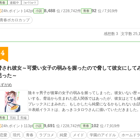
青春
連載中
ｼｮｰﾄｼｮｰﾄ
8,488
92
24h.ポイント
142pt
位 / 228,742件
位 / 7,919件
小説
青春
青春ボカロカップ
感想数 3
文字数 25,
4
脅され彼女～可愛い女子の弱みを握ったので脅して彼女にして
思った～
みずがめ
陰キャ男子が後輩の女子の弱みを握ってしまった。彼女いない歴
いする。脅迫から生まれた恋人関係ではあったが、彼女はとても健
プレックスにまみれた、もしかしたら純愛になるかもしれないお話
※表紙イラストは、あっきコタロウさんに描いていただきました
青春
完結
長編
9,691
102
24h.ポイント
113pt
位 / 228,742件
位 / 7,919件
小説
青春
恋愛
現代
青春
ラブコメ
純愛
メイド
学園のアイドル
ホームド