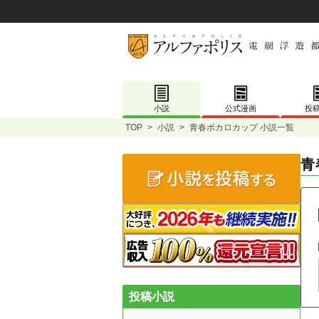
小説
公式漫画
投
TOP
>
小説
>
青春ボカロカップ 小説一覧
青
投稿小説