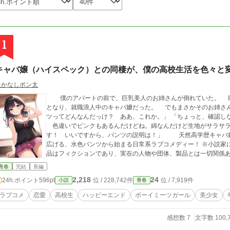
1
キャバ嬢（ハイスペック）との同棲が、僕の高校生活を色々と
たかなしポン太
僕のアパートの前で、巨乳美人のお姉さんが倒れていた。 助けたそのお姉さんは一流大卒だが内定取り消し
となり、就職浪人中のキャバ嬢だった。 でもまさかそのお姉さんと、同棲することになるとは…。 「今日のパン
ツってどんなんだっけ？ ああ、これか。」 「ちょっと、確認しなくていいですから！」 「これ、可愛いでしょ？
色違いでピンクもあるんだけどね。綿なんだけど生地がサラサラで、この
す！ いいですから、パンツの説明は！」 天然高学歴キャバ嬢と、心優しいDT高校生。 異色の2人が繰り
広げる、水色パンツから始まる日常系ラブコメディー！ ※小説家になろうとカクヨムにも同時掲載中です。 ※本作
品はフィクションであり、実在の人物や団体、製品とは一切関係
青春
完結
長編
2,218
24
24h.ポイント
596pt
位 / 228,742件
位 / 7,919件
小説
青春
ラブコメ
恋愛
高校生
ハッピーエンド
ボーイミーツガール
美少女
感想数 7
文字数 100,