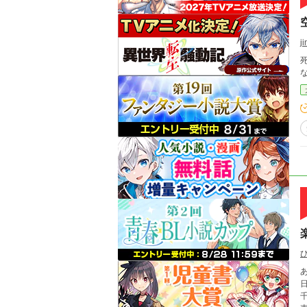
j
あらすじ 明の朝廷の下