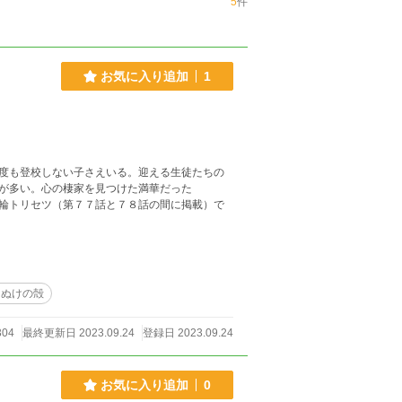
5
件
お気に入り追加
1
度も登校しない子さえいる。迎える生徒たちの
が多い。心の棲家を見つけた満華だった
輪トリセツ（第７７話と７８話の間に掲載）で
もぬけの殻
304
最終更新日 2023.09.24
登録日 2023.09.24
お気に入り追加
0