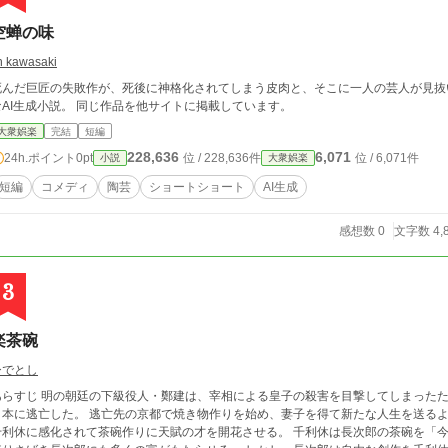
空蝉の味
in kawasaki
死んだ巨匠の失敗作が、死後に神格化されてしまう皮肉と、そこに一人の芸人が見抜
なAI生成小説。 同じ作品を他サイトに掲載しています。
大衆娯楽
完結
短編
228,636
6,071
24h.ポイント
0pt
位 / 228,636件
位 / 6,071件
小説
大衆娯楽
短編
コメディ
陶芸
ショートショート
AI生成
感想数 0
文字数 4,
3
楽茶碗
ひでとし
級役人・鄭建は、宰相による皇子の殺害を目撃してしまったために追われる身となり、家族を皆殺しにされて
日本に逃亡した。 逃亡先の京都で焼き物作りを始め、妻子を得て新たな人生を送るよ
千利休に感化されて茶碗作りに天賦の才を開花させる。 千利休は長次郎の茶碗を「