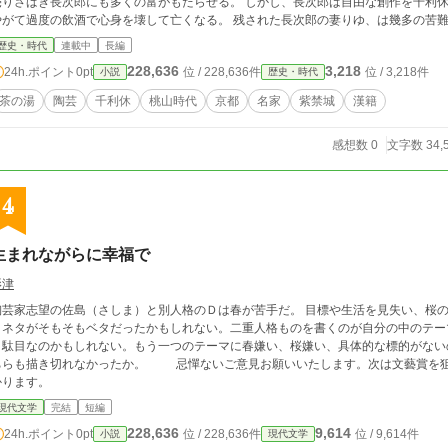
売りさばき長次郎にも多くの富がもたらせる。 しかし、長次郎は自由な創作を千利
やがて過度の飲酒で心身を壊して亡くなる。 残された長次郎の妻りゆ、は幾多の苦
続く楽茶碗の名流、「楽家」を遺すのだった。
歴史・時代
連載中
長編
228,636
3,218
24h.ポイント
0pt
位 / 228,636件
位 / 3,218件
小説
歴史・時代
茶の湯
陶芸
千利休
桃山時代
京都
名家
紫禁城
漢籍
感想数 0
文字数 34,
4
生まれながらに幸福で
影津
芸家志望の佐島（さしま）と別人格のＤは春が苦手だ。 目標や生活を見失い、桜の木に放火する。 文學界新
ネタがそもそもベタだったかもしれない。二重人格ものを書くのが自分の中のテー
と駄目なのかもしれない。もう一つのテーマに春嫌い、桜嫌い、具体的な標的がない
ちらも描き切れなかったか。 忌憚ないご意見お願いいたします。次は文藝賞を狙
かります。
現代文学
完結
短編
228,636
9,614
24h.ポイント
0pt
位 / 228,636件
位 / 9,614件
小説
現代文学