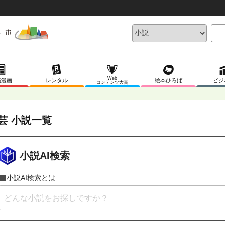
Web
稿漫画
レンタル
絵本ひろば
ビジ
コンテンツ大賞
芸 小説一覧
小説AI検索
小説AI検索とは