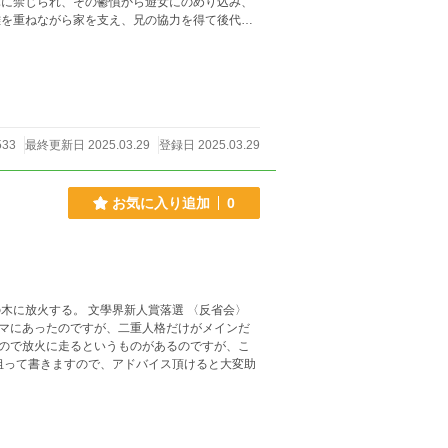
休に禁じられ、その鬱憤から遊女にのめり込み、
難を重ねながら家を支え、兄の協力を得て後代に
533
最終更新日 2025.03.29
登録日 2025.03.29
お気に入り追加
0
人賞落選 〈反省会〉
マにあったのですが、二重人格だけがメインだ
ので放火に走るというものがあるのですが、こ
って書きますので、アドバイス頂けると大変助