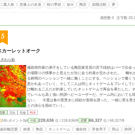
二重人格
想像上の友達
桜の季節
放火
陶芸
就職活動
夢
感想数 0
文字数 28,
5
スカーレットオーク
はぎわら歓
備前焼作家の弟子をしている陶芸家見習の宮下緋紗はバーで出会
の場限りの情事かと思えたが次に会う約束が交わされた。 離れがたい二人は直樹が毎年年末年始にバイトしてい
る静岡のペンションで一緒に働くことにする。ペンションで働く
惹かれあっていく。そして二人は同じネットゲームをプレイしていることを知る。 ペン
び離れる二人だが約束していたネットゲームで再会を果たした。
でレベルも高く強い所謂ヘビーユーザーだ。ゲーム内においても
ない。 今度は春の窯焚きに緋紗が直樹を誘った。一緒に窯を焚き、ますます心惹かれていく直樹は一緒になるこ
との決心を固めていく。
恋愛
完結
長編
R18
228,636
66,327
24h.ポイント
0pt
位 / 228,636件
位 / 66,327件
小説
恋愛
遠距離恋愛
林業
陶芸
ネットゲーム
備前焼
草食男子
岡山
静岡