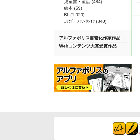
児童書・童話 (484)
絵本 (59)
BL (1,020)
ｴｯｾｲ・ﾉﾝﾌｨｸｼｮﾝ (840)
アルファポリス書籍化作家作品
Webコンテンツ大賞受賞作品