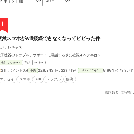
1
突然スマホがwifi接続できなくなってビビった件
黒いテレキャス
電子機器のトラブル。サポートに電話する前に確認すべき事は？
ｴｯｾｲ・ﾉﾝﾌｨｸｼｮﾝ
完結
ｼｮｰﾄｼｮｰﾄ
228,743
8,864
24h.ポイント
0pt
位 / 228,743件
位 / 8,864
小説
ｴｯｾｲ・ﾉﾝﾌｨｸｼｮﾝ
エッセイ
スマホ
wifi
トラブル
解決
感想数 0
文字数 6