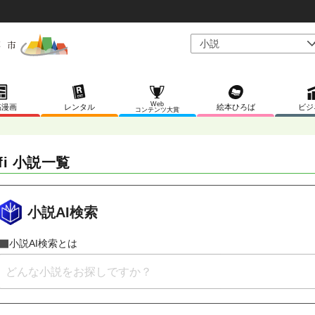
Web
稿漫画
レンタル
絵本ひろば
ビジ
コンテンツ大賞
ifi 小説一覧
小説AI検索
小説AI検索とは