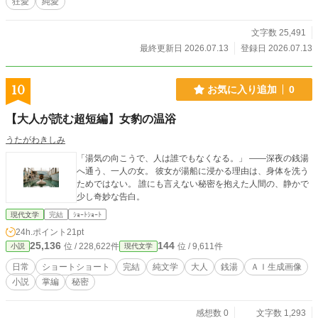
狂愛
純愛
文字数 25,491
最終更新日 2026.07.13
登録日 2026.07.13
10
お気に入り追加
0
【大人が読む超短編】女豹の温浴
うたがわきしみ
「湯気の向こうで、人は誰でもなくなる。」 ――深夜の銭湯
へ通う、一人の女。 彼女が湯船に浸かる理由は、身体を洗う
ためではない。 誰にも言えない秘密を抱えた人間の、静かで
少し奇妙な告白。
現代文学
完結
ｼｮｰﾄｼｮｰﾄ
24h.ポイント
21pt
25,136
144
位 / 228,622件
位 / 9,611件
小説
現代文学
日常
ショートショート
完結
純文学
大人
銭湯
ＡＩ生成画像
小説
掌編
秘密
感想数 0
文字数 1,293