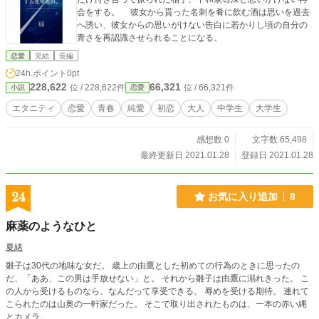
会をする。 彼女から貰った名刺を肴に飲む酒は思いを過去
へ誘い、彼女からの思いがけない告白に若かりし頃の自分の
青さを再認識させられることになる。
恋愛
完結
長編
24h.ポイント
0pt
228,622
66,321
位 / 228,622件
位 / 66,321件
小説
恋愛
エタニティ
恋愛
青春
純愛
初恋
大人
中学生
大学生
感想数 0
文字数 65,498
最終更新日 2021.01.28
登録日 2021.01.28
24
お気に入り追加
8
麻薬のようなひと
夏緒
雛子は30代の地味な女だ。 歳上の由鷹とした初めての行為のときに思ったの
だ、「ああ、この男は手放せない」と。 それから雛子は由鷹に溺れきった。 こ
の人から受けるものなら、なんだって享受できる。 辱めを受ける期待。 連れて
こられたのは山奥の一軒家だった。 そこで取り出されたものは、一本の赤い縄
とカメラ。