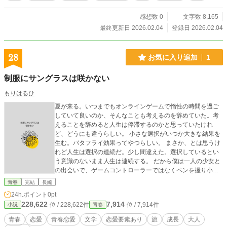
感想数 0
文字数 8,165
最終更新日 2026.02.04
登録日 2026.02.04
28
お気に入り追加
1
制服にサングラスは咲かない
もりはるひ
夏が来る。いつまでもオンラインゲームで惰性の時間を過ご
していて良いのか、そんなことも考えるのを辞めていた。考
えることを辞めると人生は停滞するのかと思っていたけれ
ど、どうにも違うらしい。 小さな選択がいつか大きな結果を
生む。バタフライ効果ってやつらしい。 まさか、とは思うけ
れど人生は選択の連続だ。少し間違えた。選択しているとい
う意識のないまま人生は連続する。 だから僕は一人の少女と
の出会いで、ゲームコントローラーではなくペンを握り小説
家になることになった。
青春
完結
長編
24h.ポイント
0pt
228,622
7,914
位 / 228,622件
位 / 7,914件
小説
青春
青春
恋愛
青春恋愛
文学
恋愛要素あり
旅
成長
大人