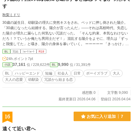
す
秋梨ミドリ
30歳の誕生日、幼馴染の理久に突然キスをされ、ベッドに押し倒された陽介。
「30歳になったら結婚する。陽介が言ったんだ」――それは高校時代、失恋し
た陽介が理久に漏らした何気ない冗談だった。 「そんな約束、本気なわけない
だろ！？ていうか俺たち男同士だぞ！」 混乱する陽介をよそに、理久は「ずっ
と我慢してた」と囁き、陽介の身体を暴いていく。 ーーーーー 「きっかけ」を
テーマにSSに挑戦してみました。 Aパターンは両片想い、Bパターンは攻→受片
BL
完結
ｼｮｰﾄｼｮｰﾄ
R18
想い(受けは完全に冗談で言ってるのに、攻めとしては言質取った！の勢いで無
24h.ポイント
7pt
理矢理囲い込むやつ)で、2つ書いてます。 ※AとBの2人は全くの別カプで、タ
37,161
9,990
位 / 228,622件
位 / 31,391件
小説
BL
イトルが一緒なだけなのでただの短編として読めます。 （一番上のあらすじはB
面）
BL
ハッピーエンド
短編
社会人
日常
ボーイズラブ
大人
大人の恋愛
幼馴染
冗談から始まる恋
感想数 0
文字数 9,090
最終更新日 2026.04.06
登録日 2026.04.04
16
お気に入り追加
7
遠くて近い君へ