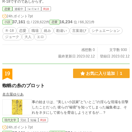
R-18ですのであしからず。
恋愛
連載中
ｼｮｰﾄｼｮｰﾄ
R18
24h.ポイント
7pt
37,161
16,234
位 / 228,622件
位 / 66,321件
小説
恋愛
Ｒ-18
恋愛
職場
絡み
勘違い
言葉遊び
シチュエーション
ジョーク
大人
エロ
感想数 0
文字数 930
最終更新日 2023.02.12
登録日 2023.02.12
19
お気に入り追加
1
蜘蛛の糸のプロット
名古屋ゆりあ
事の始まりは、“美しい小説家”と“いとこ”の淫らな現場を目撃
したことだった 彼らの“秘密”を知ってしまった編集者は、そ
れをネタにして彼らを脅迫しようとするが…？
現代文学
完結
短編
R18
24h.ポイント
7pt