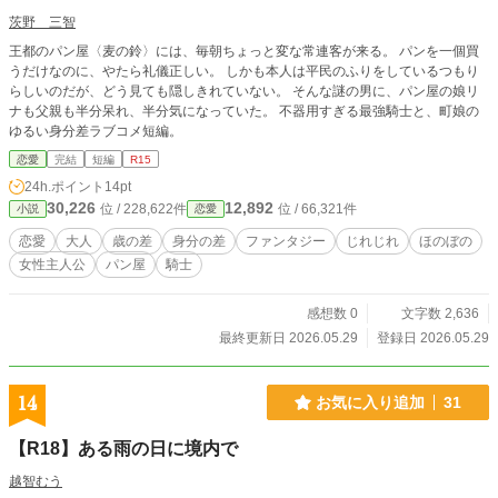
茨野 三智
王都のパン屋〈麦の鈴〉には、毎朝ちょっと変な常連客が来る。 パンを一個買
うだけなのに、やたら礼儀正しい。 しかも本人は平民のふりをしているつもり
らしいのだが、どう見ても隠しきれていない。 そんな謎の男に、パン屋の娘リ
ナも父親も半分呆れ、半分気になっていた。 不器用すぎる最強騎士と、町娘の
ゆるい身分差ラブコメ短編。
恋愛
完結
短編
R15
24h.ポイント
14pt
30,226
12,892
位 / 228,622件
位 / 66,321件
小説
恋愛
恋愛
大人
歳の差
身分の差
ファンタジー
じれじれ
ほのぼの
女性主人公
パン屋
騎士
感想数 0
文字数 2,636
最終更新日 2026.05.29
登録日 2026.05.29
14
お気に入り追加
31
【R18】ある雨の日に境内で
越智むう