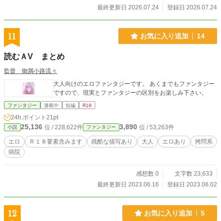
最終更新日 2026.07.24
登録日 2026.07.24
11
お気に入り追加
14
読むＡV まとめ
監督 御満小路流々
大人向けのエロファンタジーです。 あくまでもファンタジー
ですので、現実とファンタジーの区別をお楽しみ下さい。
ファンタジー
連載中
短編
R18
24h.ポイント
21pt
25,136
3,890
位 / 228,622件
位 / 53,263件
小説
ファンタジー
エロ
Ｒ１８要素含みます
残酷な描写あり
大人
エロあり
拷問系
病院
感想数 0
文字数 23,633
最終更新日 2023.06.16
登録日 2023.06.02
12
お気に入り追加
5