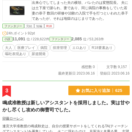
出来心でしてしまった夫の横領、バレたのは変態院長。 夫に
は土下座で謝られ、妻であり、同じ病院の事務をしていた若
妻の恭子 数回の研修や治験の入院で手を打つといわれた恭子
であったが、それは地獄のはじまりであった。
ファンタジー
完結
短編
R18
24h.ポイント
92pt
11,091
2,085
位 / 228,622件
位 / 53,263件
小説
ファンタジー
大人
医療プレイ
病院
排泄管理
エロあり
R18要素あり
嘔吐表現あり
尿道開発
感想数 0
文字数 9,157
最終更新日 2023.06.16
登録日 2023.06.16
3
お気に入り追加
625
鳴成准教授は新しいアシスタントを採用しました。実は甘や
かし尽くし攻めの御曹司でした。
卯藤ローレン
逢宮大学准教授の鳴成秋史は、自分の授業サポートをしてくれるTA(ティーチン
グアシスタント)を募集していた。 そこに現れたのは、月落渉と名乗る男。 志望