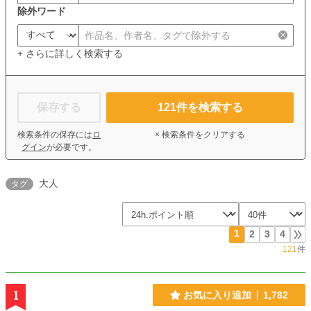
除外ワード
+ さらに詳しく検索する
保存する
121
件を検索する
検索条件の保存には
ロ
× 検索条件をクリアする
グイン
が必要です。
大人
タグ
1
2
3
4
121
件
1
お気に入り追加
1,782