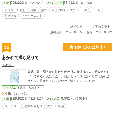
228,622
53,263
位 / 228,622件
位 / 53,263件
小説
ファンタジー
オリジナル戦記
科学
魔法
罠
女神
大人
子供
チート
弱肉強食
ハッピーエンド
感想数 0
文字数 2,648
最終更新日 2020.08.15
登録日 2020.04.02
26
お気に入り追加
1
惹かれて満ち足りて
蒼キるり
束縛の強い恋人から別れたばかりの有紗は友人に紹介された
バーで素敵な人に出会う。目が会うたびに話すたびに触れ合
うたびに惹かれていく想いが、満ちるまでのお話。
ライト文芸
完結
短編
R15
24h.ポイント
0pt
228,622
9,591
位 / 228,622件
位 / 9,591件
小説
ライト文芸
ジェンダー
恋愛要素あり
大人
短編