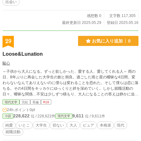
出会い
感想数 0
文字数 117,305
最終更新日 2025.05.29
登録日 2025.05.16
29
お気に入り追加
0
Loose&Lunation
駿心
～子供から大人になる。ずっと欲しかった、愛する人、愛してくれる人～ 雨の
日、8年ぶりに再会した大学生の創と朔良。過ごした雨と星の曖昧な4日間。変
わらないなんてありえないのに僕らは変わることを恐れた。そして僕らは恋に落
ちる。その4日間をキッカケにゆっくりと絆を深めていく。しかし就職活動の
日々、曖昧な関係…不安は少しずつ積もり、大人になることの答えは静かに迫っ
てくる。
現代文学
完結
長編
R18
24h.ポイント
0pt
228,622
9,611
位 / 228,622件
位 / 9,611件
小説
現代文学
純愛
いとこ
大学生
切ない
大人
ピュア
本格派
現代
就職活動