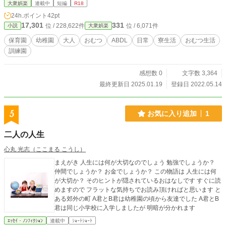
大衆娯楽
連載中
短編
R18
24h.ポイント
42pt
17,301
331
位 / 228,622件
位 / 6,071件
小説
大衆娯楽
保育園
幼稚園
大人
おむつ
ABDL
日常
寮生活
おむつ生活
訓練園
感想数 0
文字数 3,364
最終更新日 2025.01.19
登録日 2022.05.14
5
お気に入り追加
1
二人の人生
心丸 光志（ここまる こうし）
まえがき 人生には何が大切なのでしょう 勉強でしょうか？
仲間でしょうか？ お金でしょうか？ この物語は 人生には何
が大切か？ そのヒントが隠されているおはなしです すぐに読
めますので フラットな気持ちでお読み頂ければと思います と
ある郊外の町 A君とB君は幼稚園の頃から友達でした A君とB
君は同じ小学校に入学しましたが 明暗が分かれます
ｴｯｾｲ・ﾉﾝﾌｨｸｼｮﾝ
連載中
ｼｮｰﾄｼｮｰﾄ