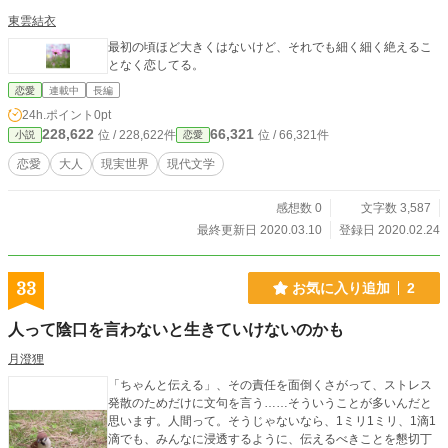
東雲結衣
最初の頃ほど大きくはないけど、それでも細く細く絶えるこ
となく恋してる。
恋愛
連載中
長編
24h.ポイント
0pt
228,622
66,321
位 / 228,622件
位 / 66,321件
小説
恋愛
恋愛
大人
現実世界
現代文学
感想数 0
文字数 3,587
最終更新日 2020.03.10
登録日 2020.02.24
33
お気に入り追加
2
人って陰口を言わないと生きていけないのかも
月澄狸
「ちゃんと伝える」、その責任を面倒くさがって、ストレス
発散のためだけに文句を言う……そういうことが多いんだと
思います。人間って。そうじゃないなら、1ミリ1ミリ、1滴1
滴でも、みんなに浸透するように、伝えるべきことを懇切丁