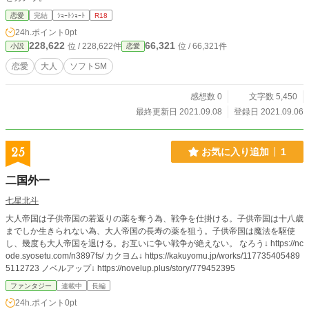
恋愛
完結
ｼｮｰﾄｼｮｰﾄ
R18
24h.ポイント
0pt
228,622
66,321
位 / 228,622件
位 / 66,321件
小説
恋愛
恋愛
大人
ソフトSM
感想数 0
文字数 5,450
最終更新日 2021.09.08
登録日 2021.09.06
25
お気に入り追加
1
二国外一
七星北斗
大人帝国は子供帝国の若返りの薬を奪う為、戦争を仕掛ける。子供帝国は十八歳
までしか生きられない為、大人帝国の長寿の薬を狙う。子供帝国は魔法を駆使
し、幾度も大人帝国を退ける。お互いに争い戦争が絶えない。 なろう↓ https://nc
ode.syosetu.com/n3897fs/ カクヨム↓ https://kakuyomu.jp/works/117735405489
5112723 ノベルアップ↓ https://novelup.plus/story/779452395
ファンタジー
連載中
長編
24h.ポイント
0pt