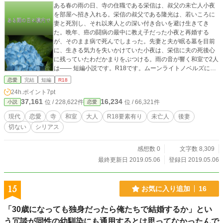
ある春の雨の日、寺の住職である栄信は、叔父の未亡人小夜
を部屋へ招き入れる。栄信の叔父である隆光は、若いころに
妻と死別し、それ以来人との深い付き合いを避け生きてき
た。晩年、癌の闘病の最中に教え子だった小夜と再婚する
が、そのまま病で死んでしまった。先妻と夫が眠る墓を目前
に、生きる気力を失いかけていた小夜は、栄信に夫の死後心
に残っていたわだかまりをぶつける。雨の音が響く和室で2人
は―― 短編小説です。R18です。ムーンライトノベルズにも
掲載しています。 ※表紙画像はPixabay様のフリー素材を使
恋愛
完結
短編
R18
用させて頂いております。
24h.ポイント
7pt
37,161
16,234
位 / 228,622件
位 / 66,321件
小説
恋愛
現代
恋愛
寺
和室
大人
R18要素有り
未亡人
後妻
切ない
シリアス
感想数 0
文字数 8,309
最終更新日 2019.05.06
登録日 2019.05.06
15
お気に入り追加
16
「30歳になっても独身だったら俺たちで結婚するか」とい
う冗談が同性の幼馴染にも通用するとは思ってなかったんで