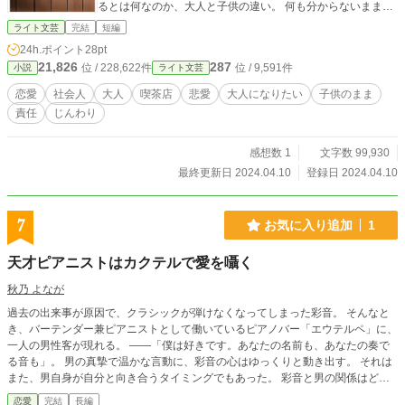
るとは何なのか、大人と子供の違い。 何も分からないまま社
会に出た少年と、学生時代に大人に憧れた少女の、１つの出
ライト文芸
完結
短編
会いを書き描いた物語。 何も考えずに、ただただ“生きるた
24h.ポイント
28pt
め”という行為を無駄に過ごしていた日々に、一つの華が添え
21,826
287
位 / 228,622件
位 / 9,591件
小説
ライト文芸
られる。 それは、美しくもあり、儚くもあった。 何もない日
常に彩りを与え、誰かを想う事を知る。 相手を想い、考え、
恋愛
社会人
大人
喫茶店
悲愛
大人になりたい
子供のまま
悩む。 それは単純な様で難しい。 出逢ってしまった二人の物
責任
じんわり
語は、加速していく。 止まることのない想いを乗せ、走り出
す。 行き先の見えぬままに。 一人一人に色々な物語があるか
と思います。 その中の一つとして、甘くて苦い物語を読みた
感想数 1
文字数 99,930
いなと。 そんなあなたにも向けた、切なくも暖かい物語で
最終更新日 2024.04.10
登録日 2024.04.10
す。
7
お気に入り追加
1
天才ピアニストはカクテルで愛を囁く
秋乃 よなが
過去の出来事が原因で、クラシックが弾けなくなってしまった彩音。 そんなと
き、バーテンダー兼ピアニストとして働いているピアノバー「エウテルペ」に、
一人の男性客が現れる。 ――「僕は好きです。あなたの名前も、あなたの奏で
る音も」。 男の真摯で温かな言動に、彩音の心はゆっくりと動き出す。 それは
また、男自身が自分と向き合うタイミングでもあった。 彩音と男の関係はどう
なるのか？ そして、甘美な音でピアノを弾きこなす男の正体とは？ ※本作は
恋愛
完結
長編