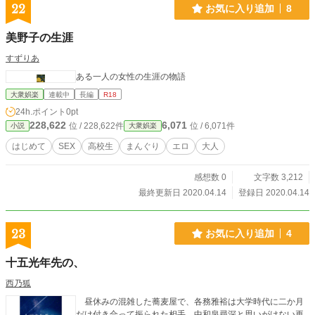
22
お気に入り追加
8
美野子の生涯
すずりあ
ある一人の女性の生涯の物語
大衆娯楽
連載中
長編
R18
24h.ポイント
0pt
228,622
6,071
位 / 228,622件
位 / 6,071件
小説
大衆娯楽
はじめて
SEX
高校生
まんぐり
エロ
大人
感想数 0
文字数 3,212
最終更新日 2020.04.14
登録日 2020.04.14
23
お気に入り追加
4
十五光年先の、
西乃狐
昼休みの混雑した蕎麦屋で、各務雅裕は大学時代に二か月
だけ付き合って振られた相手、中和泉尋深と思いがけない再