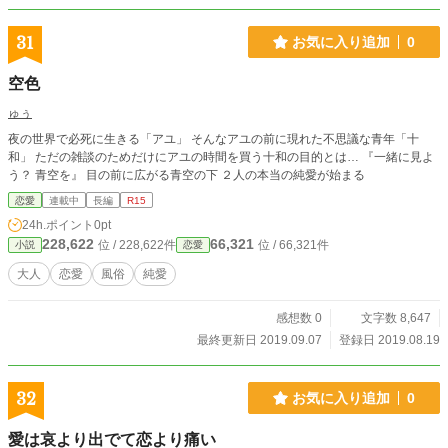
31
お気に入り追加
0
空色
ゅぅ
夜の世界で必死に生きる「アユ」 そんなアユの前に現れた不思議な青年「十
和」 ただの雑談のためだけにアユの時間を買う十和の目的とは… 『一緒に見よ
う？ 青空を』 目の前に広がる青空の下 ２人の本当の純愛が始まる
恋愛
連載中
長編
R15
24h.ポイント
0pt
228,622
66,321
位 / 228,622件
位 / 66,321件
小説
恋愛
大人
恋愛
風俗
純愛
感想数 0
文字数 8,647
最終更新日 2019.09.07
登録日 2019.08.19
32
お気に入り追加
0
愛は哀より出でて恋より痛い