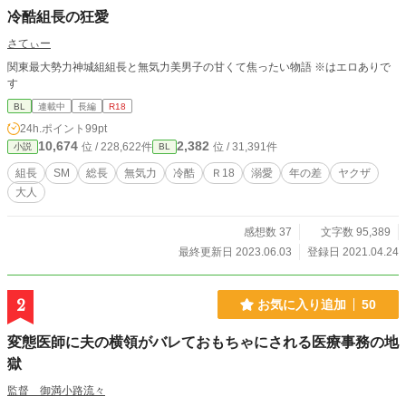
冷酷組長の狂愛
さてぃー
関東最大勢力神城組組長と無気力美男子の甘くて焦ったい物語 ※はエロありで
す
BL
連載中
長編
R18
24h.ポイント
99pt
10,674
2,382
位 / 228,622件
位 / 31,391件
小説
BL
組長
SM
総長
無気力
冷酷
Ｒ18
溺愛
年の差
ヤクザ
大人
感想数 37
文字数 95,389
最終更新日 2023.06.03
登録日 2021.04.24
2
お気に入り追加
50
変態医師に夫の横領がバレておもちゃにされる医療事務の地
獄
監督 御満小路流々