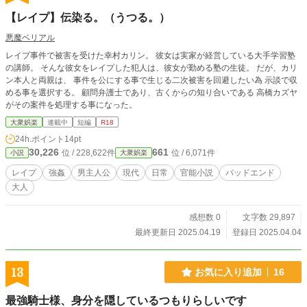
【レイプ】伝染る。（うつる。）
悪魔ベリアル
レイプ事件で被害を受けた幸村カリン。 彼女は実家が経営している大手学習塾
の講師。 そんな彼女をレイプした犯人は、彼女が勤める塾の生徒。 だが、カリ
ン本人と両親は、 事件を公にする事で生じる二次被害を回避したい為 示談で収
める事を選択する。 顧問弁護士であり、古くからの知り合いである 高橋カズヤ
がその案件を処理する事になった。
大衆娯楽
連載中
短編
R18
24h.ポイント
14pt
30,226
661
位 / 228,622件
位 / 6,071件
小説
大衆娯楽
レイプ
強姦
男主人公
現代
日常
官能小説
バッドエンド
大人
感想数 0
文字数 29,897
最終更新日 2025.04.19
登録日 2025.04.04
13
お気に入り追加
16
最強騎士様、身分を隠しているつもりらしいです