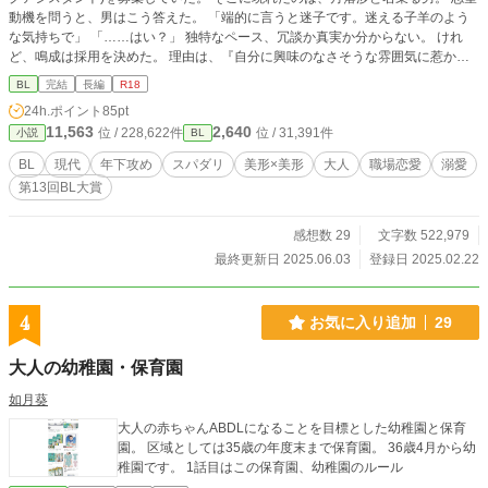
動機を問うと、男はこう答えた。 「端的に言うと迷子です。迷える子羊のよう
な気持ちで」 「……はい？」 独特なペース、冗談か真実か分からない。 けれ
ど、鳴成は採用を決めた。 理由は、『自分に興味のなさそうな雰囲気に惹かれ
たから』。 それが、男の完璧なる包囲網の一端に既に引っかかっているとも知
BL
完結
長編
R18
らずに――。 仕事の枠を超え持てる全てで全力サポートするハイスペック年下
24h.ポイント
85pt
御曹司×穏やかで大人な年上准教授。 ベタベタしてないのにものすっごくイチャ
11,563
2,640
位 / 228,622件
位 / 31,391件
小説
BL
イチャしてる、日常系ラブコメです。
BL
現代
年下攻め
スパダリ
美形×美形
大人
職場恋愛
溺愛
第13回BL大賞
感想数 29
文字数 522,979
最終更新日 2025.06.03
登録日 2025.02.22
4
お気に入り追加
29
大人の幼稚園・保育園
如月葵
大人の赤ちゃんABDLになることを目標とした幼稚園と保育
園。 区域としては35歳の年度末まで保育園。 36歳4月から幼
稚園です。 1話目はこの保育園、幼稚園のルール