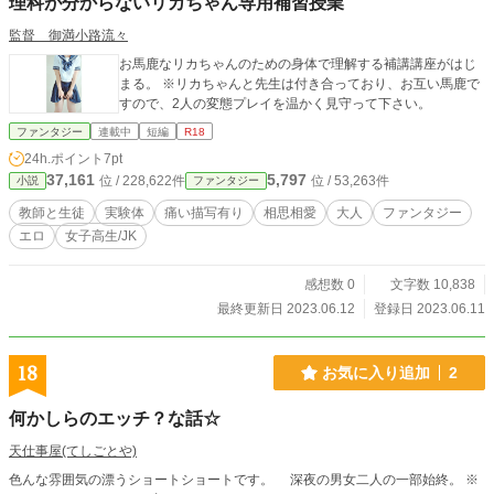
理科が分からないリカちゃん専用補習授業
監督 御満小路流々
お馬鹿なリカちゃんのための身体で理解する補講講座がはじ
まる。 ※リカちゃんと先生は付き合っており、お互い馬鹿で
すので、2人の変態プレイを温かく見守って下さい。
ファンタジー
連載中
短編
R18
24h.ポイント
7pt
37,161
5,797
位 / 228,622件
位 / 53,263件
小説
ファンタジー
教師と生徒
実験体
痛い描写有り
相思相愛
大人
ファンタジー
エロ
女子高生/JK
感想数 0
文字数 10,838
最終更新日 2023.06.12
登録日 2023.06.11
18
お気に入り追加
2
何かしらのエッチ？な話☆
天仕事屋(てしごとや)
色んな雰囲気の漂うショートショートです。 深夜の男女二人の一部始終。 ※