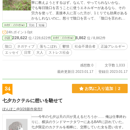
寧に教えようとするはず。なんて、やってられないかな。
でも毎日陰口を言うことに使うエネルギーがあるなら、その
労力を使って、直接本人に言った方が、1ミリでも効果がある
かもしれないのに。怒りで陰口を言って、「陰口を言われて
いる」と相手に感じさせて、心を病んだり病ませたり、双方
ｴｯｾｲ・ﾉﾝﾌｨｸｼｮﾝ
完結
短編
モヤモヤして。 「嫌い」だの「ムカつく」だの、薄暗く感情
24h.ポイント
0pt
的になって……なんであんな無駄に感情的なんでしょう。た
228,622
8,862
位 / 228,622件
位 / 8,862件
小説
ｴｯｾｲ・ﾉﾝﾌｨｸｼｮﾝ
だただ感情的なせいで、伝わることも伝わらない。「言った
のに分かってくれない」って、説明下手なのを相手のせいに
陰口
ネガティブ
落ちこぼれ
鬱憤
社会不適合者
正論アレルギー
しているんじゃないでしょうか。 ちゃんと言いもしない
エッセイ
日常
大人
ストレス社会
で、一回言って直らなければすぐ嫌うんでしょう。忍耐がな
い。そのくせ毎日文句を言い続ける継続力と、時間とエネル
ギーはあるなんて……。なんか無駄遣いな気がします。 伝
感想数 0
文字数 1,033
わらなくても、「これはこうですよ～」って言ってみればい
最終更新日 2023.01.17
登録日 2023.01.17
いのに。1ミリでも伝わったら、「ちょっとできるようになっ
たね～」って喜びながら育ててあげたらいいのに。それを楽
しみには……できないでしょうか。そう思う私が、世の中ナ
34
お気に入り追加
2
メすぎなのでしょうか。 結局人間性より育成力より、「仕
事できるかできないか」、それが一番なのですかね……。課
七夕カクテルに想いを馳せて
題を伝えて良くする気なんかまったくないまま、人を悪人扱
いするんでしょう。 ……って、思ったことを日々の生活の
ぽんぽこ@3/28新作発売!!
中で伝えきれずに鬱憤を溜め、こうやって書いてストレス発
――今年の七夕は天の川が見えるだろうか…… 俺は仕事終わ
散する私の方が、よっぽどたちが悪いですね。これだって陰
りに、横浜のランドマークタワーにあるBARに訪れていた。
口です。一緒です。
七夕限定のカクテルを相棒に、交際していた女を思い出す。