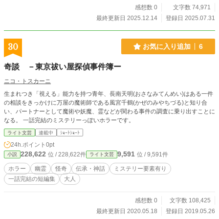
感想数 0
文字数 74,971
最終更新日 2025.12.14
登録日 2025.07.31
30
お気に入り追加
6
奇談 －東京祓い屋探偵事件簿ー
ニコ・トスカーニ
生まれつき「視える」能力を持つ青年、長南天明(おさなみてんめい)はある一件
の相談をきっかけに万屋の魔術師である風宮千鶴(かぜのみやちづる)と知り合
い、パートナーとして魔術や妖魔、霊などが関わる事件の調査に乗り出すことに
なる。 一話完結のミステリーっぽいホラーです。
ライト文芸
連載中
ｼｮｰﾄｼｮｰﾄ
24h.ポイント
0pt
228,622
9,591
位 / 228,622件
位 / 9,591件
小説
ライト文芸
ホラー
幽霊
怪奇
伝承・神話
ミステリー要素有り
一話完結の短編集
大人
感想数 0
文字数 108,425
最終更新日 2020.05.18
登録日 2019.05.26