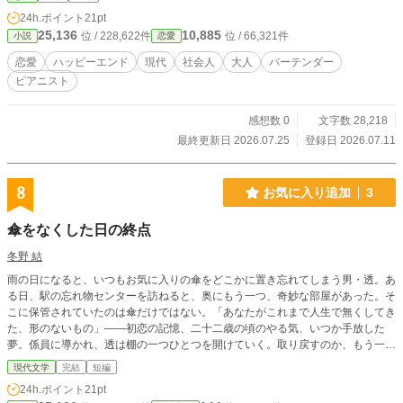
「小説家になろう」にも投稿しています。
24h.ポイント
21pt
25,136
10,885
位 / 228,622件
位 / 66,321件
小説
恋愛
恋愛
ハッピーエンド
現代
社会人
大人
バーテンダー
ピアニスト
感想数 0
文字数 28,218
最終更新日 2026.07.25
登録日 2026.07.11
8
お気に入り追加
3
傘をなくした日の終点
冬野 結
雨の日になると、いつもお気に入りの傘をどこかに置き忘れてしまう男・透。あ
る日、駅の忘れ物センターを訪ねると、奥にもう一つ、奇妙な部屋があった。そ
こに保管されていたのは傘だけではない。「あなたがこれまで人生で無くしてき
た、形のないもの」——初恋の記憶、二十二歳の頃のやる気、いつか手放した
夢。係員に導かれ、透は棚の一つひとつを開けていく。取り戻すのか、もう一度
そっと置いていくのか。
現代文学
完結
短編
24h.ポイント
21pt