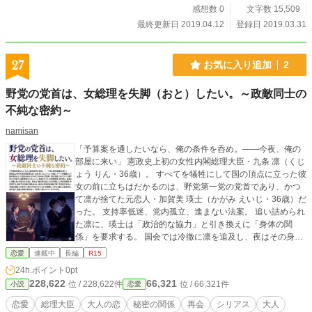
感想数 0
文字数 15,509
最終更新日 2019.04.12
登録日 2019.03.31
27
お気に入り追加
2
野党の党首は、女総理を失脚（おと）したい。～政敵同士の
不純な密約～
namisan
「予算案を通したいなら、俺の条件を呑め。――今夜、俺の
部屋に来い」 憲政史上初の女性内閣総理大臣・九条 凛（くじ
ょう りん・36歳）。 すべてを犠牲にして国の頂点に立った彼
女の前に立ちはだかるのは、野党第一党の党首であり、かつ
て凛が捨てた元恋人・加賀美 瑛士（かがみ えいじ・36歳）だ
った。 支持率低迷、党内孤立、進まない法案。 追い詰められ
た凛に、瑛士は「政治的な協力」と引き換えに「身体の関
係」を要求する。 国会では冷徹に凛を追及し、夜はその身体
を執拗に愛して支配する瑛士。 「総理大臣なんて辞めて、俺
恋愛
連載中
長編
R15
だけの女になれ」 それは復讐か、それとも歪んだ独占欲か。
24h.ポイント
0pt
嘘と秘密、国益と情欲が絡み合う、永田町で最もスキャンダ
228,622
66,321
位 / 228,622件
位 / 66,321件
小説
恋愛
ラスな恋。
恋愛
総理大臣
大人の恋
秘密の関係
再会
シリアス
大人