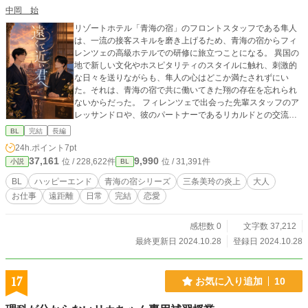
中岡 始
リゾートホテル「青海の宿」のフロントスタッフである隼人
は、一流の接客スキルを磨き上げるため、青海の宿からフィ
レンツェの高級ホテルでの研修に旅立つことになる。 異国の
地で新しい文化やホスピタリティのスタイルに触れ、刺激的
な日々を送りながらも、隼人の心はどこか満たされずにい
た。それは、青海の宿で共に働いてきた翔の存在を忘れられ
ないからだった。 フィレンツェで出会った先輩スタッフのア
レッサンドロや、彼のパートナーであるリカルドとの交流を
通じて、隼人は「愛」や「自分らしさ」を見つめ直してい
BL
完結
長編
く。そして、翔に対する気持ちがただの友情ではなく、もっ
24h.ポイント
7pt
と深いものだと気づき始める。 一方、隼人のいない青海の宿
37,161
9,990
位 / 228,622件
位 / 31,391件
小説
BL
では、翔が新人スタッフ・健一の指導を通じて成長し、隼人
の存在の大きさに改めて気づいていく。隼人がいないことで
BL
ハッピーエンド
青海の宿シリーズ
三条美玲の炎上
大人
感じる空虚感の中で、翔もまた、隼人への特別な想いを自覚
お仕事
遠距離
日常
完結
恋愛
し始める。 再び巡り会う日が近づく中、二人の心の距離はど
う変わるのか。離れていても繋がる思い、そして、再会によ
って深まる絆。友情を超えた特別な感情が芽生える中、隼人
感想数 0
文字数 37,212
と翔は本当の気持ちを互いに伝えられるのか――。 心の揺れ
最終更新日 2024.10.28
登録日 2024.10.28
動きと成長を描く、切なくも温かいラブストーリーが今、始
まる。
17
お気に入り追加
10