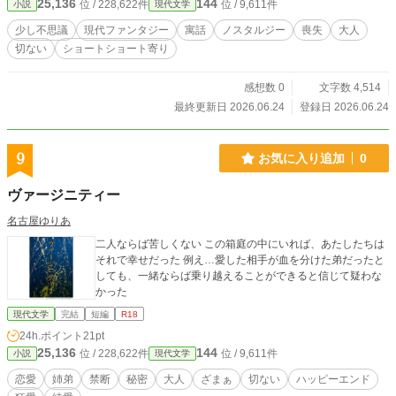
25,136
144
位 / 228,622件
位 / 9,611件
小説
現代文学
少し不思議
現代ファンタジー
寓話
ノスタルジー
喪失
大人
切ない
ショートショート寄り
感想数 0
文字数 4,514
最終更新日 2026.06.24
登録日 2026.06.24
9
お気に入り追加
0
ヴァージニティー
名古屋ゆりあ
二人ならば苦しくない この箱庭の中にいれば、あたしたちは
それで幸せだった 例え…愛した相手が血を分けた弟だったと
しても、一緒ならば乗り越えることができると信じて疑わな
かった
現代文学
完結
短編
R18
24h.ポイント
21pt
25,136
144
位 / 228,622件
位 / 9,611件
小説
現代文学
恋愛
姉弟
禁断
秘密
大人
ざまぁ
切ない
ハッピーエンド