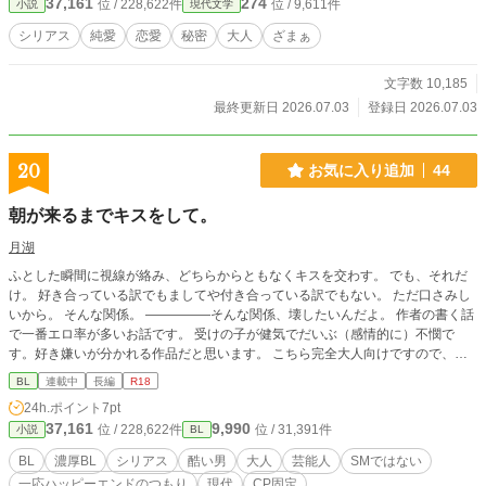
37,161
274
位 / 228,622件
位 / 9,611件
小説
現代文学
シリアス
純愛
恋愛
秘密
大人
ざまぁ
文字数 10,185
最終更新日 2026.07.03
登録日 2026.07.03
20
お気に入り追加
44
朝が来るまでキスをして。
月湖
ふとした瞬間に視線が絡み、どちらからともなくキスを交わす。 でも、それだ
け。 好き合っている訳でもましてや付き合っている訳でもない。 ただ口さみし
いから。 そんな関係。 ―――――そんな関係、壊したいんだよ。 作者の書く話
で一番エロ率が多いお話です。 受けの子が健気でだいぶ（感情的に）不憫で
す。好き嫌いが分かれる作品だと思います。 こちら完全大人向けですので、お
若いお嬢様は敬遠された方がいいかもです。 ラブラブイチャイチャホンワカ系
BL
連載中
長編
R18
がお好きな方もきついかも・・・。 ゲスくてエロい攻めを受け入れて下さるお
24h.ポイント
7pt
姉様はよろしくお付き合い下さいませ（＾＾） ※以前別のサイトで書いていた
37,161
9,990
位 / 228,622件
位 / 31,391件
小説
BL
もの改訂版になります。 一話ずつは短いですが、全体的にはかなり長くて20万
字くらいあります。２４０話完結です。 こちらはpixivにも公開しています。
BL
濃厚BL
シリアス
酷い男
大人
芸能人
SMではない
一応ハッピーエンドのつもり
現代
CP固定