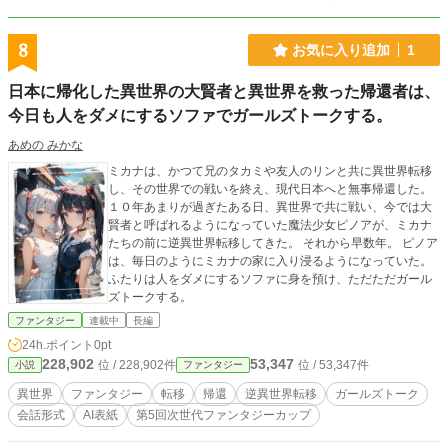
8
お気に入り追加
1
日本に帰化した異世界の大賢者と異世界を救った帰還者は、
今日も人をダメにするソファでガールズトークする。
あめの みかな
ミカナは、かつて兄のタカミや友人のリンと共に異世界転移
し、その世界での戦いを終え、現代日本へと無事帰還した。
１０年あまりが過ぎたある日、異世界で共に戦い、今では大
賢者と呼ばれるようになっていた魔法少女ピノアが、ミカナ
たちの前に逆異世界転移してきた。 それから早数年。 ピノア
は、毎日のようにミカナの家に入り浸るようになっていた。
ふたりは人をダメにするソファに身を預け、ただただガール
ズトークする。
ファンタジー
連載中
長編
24h.ポイント
0pt
228,902
53,347
位 / 228,902件
位 / 53,347件
小説
ファンタジー
異世界
ファンタジー
転移
帰還
逆異世界転移
ガールズトーク
会話形式
AI表紙
第5回次世代ファンタジーカップ