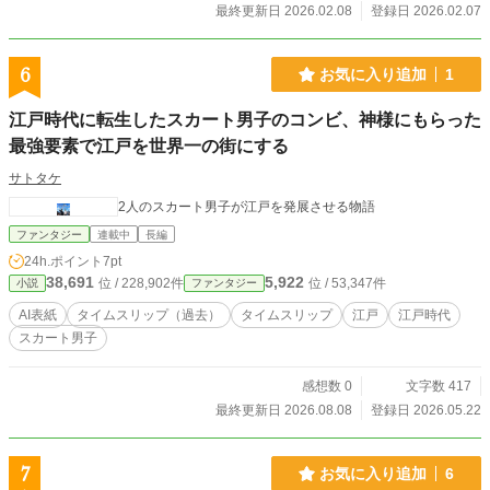
最終更新日 2026.02.08
登録日 2026.02.07
6
お気に入り追加
1
江戸時代に転生したスカート男子のコンビ、神様にもらった
最強要素で江戸を世界一の街にする
サトタケ
2人のスカート男子が江戸を発展させる物語
ファンタジー
連載中
長編
24h.ポイント
7pt
38,691
5,922
位 / 228,902件
位 / 53,347件
小説
ファンタジー
AI表紙
タイムスリップ（過去）
タイムスリップ
江戸
江戸時代
スカート男子
感想数 0
文字数 417
最終更新日 2026.08.08
登録日 2026.05.22
7
お気に入り追加
6