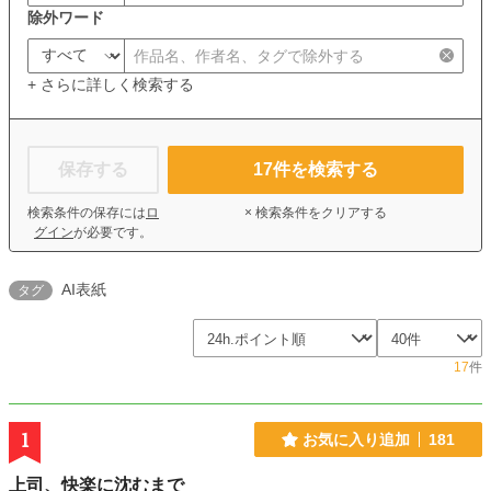
除外ワード
+ さらに詳しく検索する
保存する
17
件を検索する
検索条件の保存には
ロ
× 検索条件をクリアする
グイン
が必要です。
AI表紙
タグ
17
件
1
お気に入り追加
181
上司、快楽に沈むまで