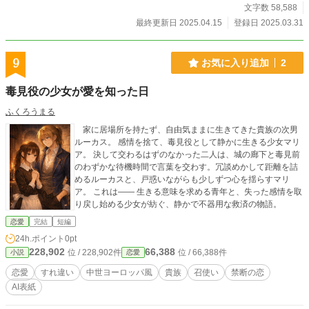
文字数 58,588
最終更新日 2025.04.15
登録日 2025.03.31
9
お気に入り追加
2
毒見役の少女が愛を知った日
ふくろうまる
家に居場所を持たず、自由気ままに生きてきた貴族の次男
ルーカス。 感情を捨て、毒見役として静かに生きる少女マリ
ア。 決して交わるはずのなかった二人は、城の廊下と毒見前
のわずかな待機時間で言葉を交わす。冗談めかして距離を詰
めるルーカスと、戸惑いながらも少しずつ心を揺らすマリ
ア。 これは―― 生きる意味を求める青年と、失った感情を取
り戻し始める少女が紡ぐ、静かで不器用な救済の物語。
恋愛
完結
短編
24h.ポイント
0pt
228,902
66,388
位 / 228,902件
位 / 66,388件
小説
恋愛
恋愛
すれ違い
中世ヨーロッパ風
貴族
召使い
禁断の恋
AI表紙