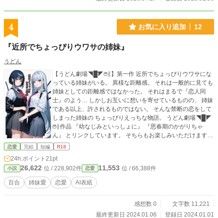
4
お気に入り追加
12
『近所でちょっぴりウワサの姉妹』
うどん
【うどん劇場◥█̆̈◤࿉∥】第一作 近所でちょっぴりウワサにな
っている姉妹がいる。 異様な距離感。 それは一般的に見ても
姉妹としての距離感ではなかった。 それはまるで『恋人同
士』のよう… しかしお互いに想いを寄せているものの、 姉妹
である以上、許されるものではない。 そんな禁断の恋をして
しまった姉妹の ちょっぴりえっちな物語。 うどん劇場◥█̆̈◤
࿉∥作品 『幼なじみといっしょに』 『思春期のかがりちゃ
ん』 とリンクしています。 そちらもお楽しみいただけますと
幸いです。 ※表紙・挿絵はAI生成です。 ※他所で投稿してい
恋愛
完結
短編
R18
た小説を再度手を加えて投稿しています。
24h.ポイント
21pt
26,622
11,553
位 / 228,902件
位 / 66,388件
小説
恋愛
百合
姉妹愛
恋愛
AI表紙
感想数 0
文字数 11,221
最終更新日 2024.01.06
登録日 2024.01.01