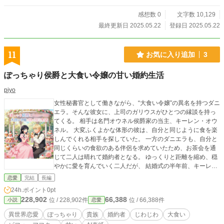
感想数 0
文字数 10,129
最終更新日 2025.05.22
登録日 2025.05.22
11
お気に入り追加
3
ぽっちゃり侯爵と大食い令嬢の甘い婚約生活
piyo
女性秘書官として働きながら、“大食い令嬢”の異名を持つダニ
エラ。そんな彼女に、上司のガリウスがひとつの縁談を持っ
てくる。 相手は名門オウネル侯爵家の当主、キーレン・オウ
ネル。 大変ふくよかな体形の彼は、自分と同じように食を楽
しんでくれる相手を探していた。 一方のダニエラも、自分と
同じくらいの食欲のある伴侶を求めていたため、お茶会を通
じて二人は晴れて婚約者となる。 ゆっくりと距離を縮め、穏
やかに愛を育んでいく二人だが、 結婚式の半年前、キーレン
が交易交渉のため国外へ赴くことになり―― ※なろうにも掲
恋愛
完結
長編
載しています
24h.ポイント
0pt
228,902
66,388
位 / 228,902件
位 / 66,388件
小説
恋愛
異世界恋愛
ぽっちゃり
貴族
婚約者
じわじわ
大食い