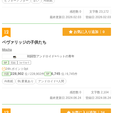
ビフォーアフター
甘い
AI表紙
感想数 0
文字数 23,172
最終更新日 2026.02.03
登録日 2026.02.03
12
お気に入り追加
0
ベヴァリッジの子供たち
Mischa
戦闘型アンドロイド×ペットの青年
SF
完結
ｼｮｰﾄｼｮｰﾄ
24h.ポイント
0pt
228,902
6,745
位 / 228,902件
位 / 6,745件
小説
SF
AI表紙
BL要素あり
アンドロイド×人間
感想数 0
文字数 2,104
最終更新日 2024.06.24
登録日 2024.06.24
13
お気に入り追加
24