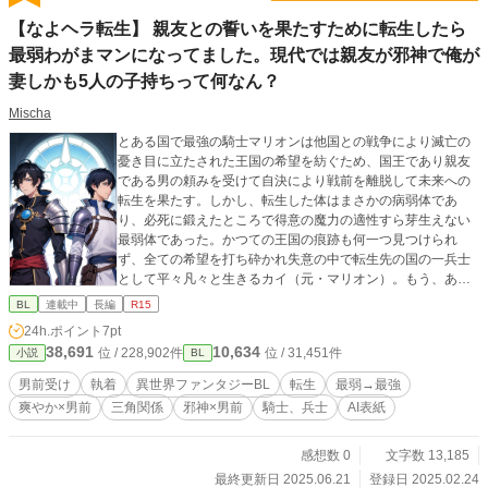
【なよヘラ転生】 親友との誓いを果たすために転生したら
最弱わがまマンになってました。現代では親友が邪神で俺が
妻しかも5人の子持ちって何なん？
Mischa
とある国で最強の騎士マリオンは他国との戦争により滅亡の
憂き目に立たされた王国の希望を紡ぐため、国王であり親友
である男の頼みを受けて自決により戦前を離脱して未来への
転生を果たす。しかし、転生した体はまさかの病弱体であ
り、必死に鍛えたところで得意の魔力の適性すら芽生えない
最弱体であった。かつての王国の痕跡も何一つ見つけられ
ず、全ての希望を打ち砕かれ失意の中で転生先の国の一兵士
として平々凡々と生きるカイ（元・マリオン）。もう、あき
らめても良いかもしれない。恋人との結婚を前に転生体とし
BL
連載中
長編
R15
ての人生を全うする決意をしたカイの前に皮肉にも宿命は舞
24h.ポイント
7pt
い戻る。秘された邪神の花嫁（生贄）として選ばれることに
38,691
10,634
位 / 228,902件
位 / 31,451件
小説
BL
よって——……。 （しかもやっと見つけた前世の自分の記録
は子持ちの母だった……？なん？） と、いう感じの楽しい夢
男前受け
執着
異世界ファンタジーBL
転生
最弱→最強
を見たので皆様にもおすそ分け。書けるとこまで頑張ってみ
爽やか×男前
三角関係
邪神×男前
騎士、兵士
AI表紙
ます。
感想数 0
文字数 13,185
最終更新日 2025.06.21
登録日 2025.02.24