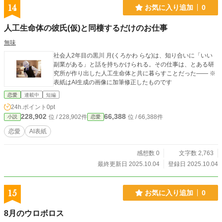
14
お気に入り追加
0
人工生命体の彼氏(仮)と同棲するだけのお仕事
無味
社会人2年目の黒川 月(くろかわ らな)は、知り合いに「いい
副業がある」と話を持ちかけられる。その仕事は、とある研
究所が作り出した人工生命体と共に暮らすことだった—— ※
表紙はAI生成の画像に加筆修正したものです
恋愛
連載中
短編
24h.ポイント
0pt
228,902
66,388
位 / 228,902件
位 / 66,388件
小説
恋愛
恋愛
AI表紙
感想数 0
文字数 2,763
最終更新日 2025.10.04
登録日 2025.10.04
15
お気に入り追加
0
8月のウロボロス