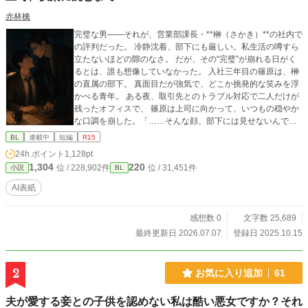
赤林檎
完璧な男――それが、営業部課長・**榊（さかき）**の社内で
の評判だった。 冷静沈着、部下にも厳しい。私生活の噂すら
立たないほどの隙のなさ。 だが、その“完璧”が崩れる日がく
るとは、誰も想像していなかった。 入社三年目の篠原は、榊
の直属の部下。 真面目だが強気で、どこか挑発的な笑みを浮
かべる青年。 ある夜、取引先とのトラブル対応で二人だけが
残ったオフィスで、 篠原は上司に向かって、いつもの穏やか
な口調を崩した。「……そんな顔、部下には見せないんです
ね」 疲労で僅かに緩んだ榊の表情。 その弱さを見逃さず、篠
BL
連載中
短編
R15
原はデスク越しに距離を詰める。 「強がらなくていいです
24h.ポイント
1,128pt
よ。俺の前では、もう」 指先が榊のネクタイを掴む。 引き寄
1,304
220
位 / 228,902件
位 / 31,451件
小説
BL
せられた瞬間、榊の理性は音を立てて崩れた。 拒むことも、
許すこともできないまま、 彼は“部下”の手によって、ひとつ
AI表紙
ずつ乱されていく。 言葉で支配され、触れられるたびに、自
分の知らなかった感情と快楽を知る。それは、上司としての
感想数 0
文字数 25,689
誇りを壊すほどに甘く、逃れられないほどに深い。 だが、篠
原の視線の奥に宿るのは、ただの欲望ではなかった。 そこに
最終更新日 2026.07.07
登録日 2025.10.15
は、ずっと榊だけを見つめ続けてきた、静かな執着がある。
「俺、前から思ってたんです。 あなたが誰かに“支配され
る”ところ、きっと綺麗だろうなって」 支配する側だったはず
2
お気に入り追加
61
の男が、 支配されることで初めて“生きている”と感じてしま
う――。 上司と部下、立場も理性も、すべてが絡み合うオフ
夫が愛する妾との子供を認めない私は酷い悪女ですか？それ
ィスの夜。 秘密の扉を開けた榊は、もう戻れない。 快楽に溺