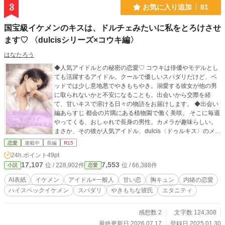
3
お気に入り追加
81
国宝級イケメンのキスは、ドルチェみたいに私をとろけさせ
ます♡ 〈dulcisシリーズ×コウキ編〉
はなたろう
◆人気アイドルとの秘密の恋愛♡ コウキは俳優やモデルとし
ても活躍するアイドル。クールで優しいスパダリだけど、ベ
ッドでは少し意地悪でやきもちやき。溺愛する彼女が他の男
に取られないかと不安になることも。出会いから交際を経
て、甘いキスで溶ける日々の物語をお届けします。 ◆出会い
編あらすじ 都会の片隅にある植物園で働く美咲。 そこに毎週
やってくる、おしゃれで長身の男性。カメラが趣味らしい。
まさか、その彼が人気アイドル、dulcis〈ドゥルキス〉のメン
バーだとは気づきもしなかった。ある日、彼からの「今夜会
恋愛
連載中
長編
R15
いたい」と突然のお誘い。 毎日同じだと思っていた日常、つ
24h.ポイント
49pt
いに変わるときがきた。 【作者より】 ・章ごとに完結してい
17,107
7,553
位 / 228,902件
位 / 66,388件
小説
恋愛
るので、長編ですがお好きな章から読んでいただいてOKです
・みなさまの心にいる、推しを思いながら読んでください…
AI表紙
イケメン
アイドル×一般人
甘い恋
胸キュン
内緒の恋愛
・dulcis〈ドゥルキス〉は5人組アイドル。他のメンバーの物
ハイスペックイケメン
スパダリ
やきもちな彼氏
エタニティ
語も合わせてご覧ください ※2026年3月より改稿していきま
す。 一時的に非公開の章になることがあります。内容が大き
く変わることはありませんがご了承ください。
感想数 2
文字数 124,308
最終更新日 2026.07.17
登録日 2025.01.30