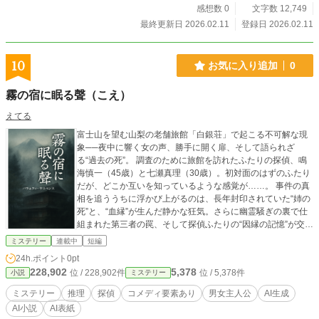
感想数 0
文字数 12,749
最終更新日 2026.02.11
登録日 2026.02.11
10
お気に入り追加
0
霧の宿に眠る聲（こえ）
えてる
富士山を望む山梨の老舗旅館「白銀荘」で起こる不可解な現
象──夜中に響く女の声、勝手に開く扉、そして語られざ
る“過去の死”。 調査のために旅館を訪れたふたりの探偵、鳴
海慎一（45歳）と七瀬真理（30歳）。初対面のはずのふたり
だが、どこか互いを知っているような感覚が……。 事件の真
相を追ううちに浮かび上がるのは、長年封印されていた“姉の
死”と、“血縁”が生んだ静かな狂気。さらに幽霊騒ぎの裏で仕
組まれた第三者の罠、そして探偵ふたりの“因縁の記憶”が交錯
し始める──。 コメディあり、シリアスあり。真実を暴くた
ミステリー
連載中
短編
び、ふたりの距離も変わっていく。 富士の霧に包まれた宿
24h.ポイント
0pt
で、“心の声”が浮かび上がる、極上のサスペンス×人間ドラ
228,902
5,378
位 / 228,902件
位 / 5,378件
小説
ミステリー
マ。 最後の一行まで、どうか見届けてください。
ミステリー
推理
探偵
コメディ要素あり
男女主人公
AI生成
AI小説
AI表紙