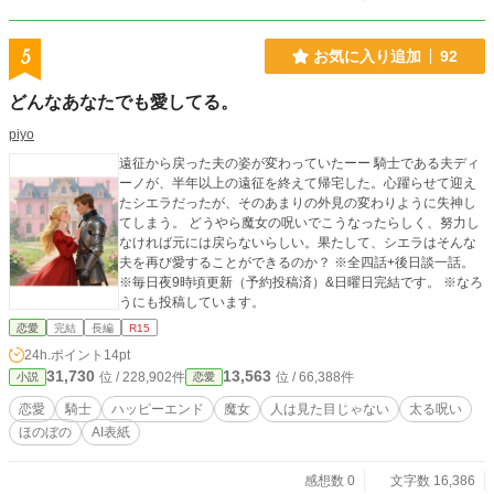
5
お気に入り追加
92
どんなあなたでも愛してる。
piyo
遠征から戻った夫の姿が変わっていたーー 騎士である夫ディ
ーノが、半年以上の遠征を終えて帰宅した。心躍らせて迎え
たシエラだったが、そのあまりの外見の変わりように失神し
てしまう。 どうやら魔女の呪いでこうなったらしく、努力し
なければ元には戻らないらしい。果たして、シエラはそんな
夫を再び愛することができるのか？ ※全四話+後日談一話。
※毎日夜9時頃更新（予約投稿済）&日曜日完結です。 ※なろ
うにも投稿しています。
恋愛
完結
長編
R15
24h.ポイント
14pt
31,730
13,563
位 / 228,902件
位 / 66,388件
小説
恋愛
恋愛
騎士
ハッピーエンド
魔女
人は見た目じゃない
太る呪い
ほのぼの
AI表紙
感想数 0
文字数 16,386