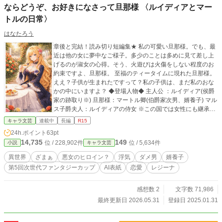
ならどうぞ、お好きになさって旦那様 〈ルイディアとマー
れるその瞬間まで、彼を待つのは破滅か、それとも救いか。
――これは、ひとりの上司が“愛”という名の支配に沈んでいく
トルの日常〉
物語。
はなたろう
章後と完結！読み切り短編集★ 私の可愛い旦那様。でも、最
近は他の女に夢中なご様子。多少のことは多めに見て差し上
げるのが淑女の心得。そう、火遊びは火傷をしない程度のお
約束ですよ、旦那様。 至福のティータイムに現れた旦那様。
ええ？子供が生まれたですって？私の子供は、まだ私のおな
かの中にいますよ？ ◆登場人物◆ 主人公 ：ルイディア(侯爵
家の跡取り※) 旦那様：マートル卿(伯爵家次男、婿養子) マル
ス子爵夫人：ルイディアの侍女 ※この国では女性にも継承権
有り、爵位の生前譲渡も有りの設定です 〈お願い〉 いいな思
キャラ文芸
連載中
長編
R15
ってもらえたら、お気に入り登録&♡をポチっとお願いいたし
24h.ポイント
63pt
ます。 皆様からの反応が、執筆の原動力です。
14,735
149
位 / 228,902件
位 / 5,634件
小説
キャラ文芸
異世界
ざまぁ
悪女のヒロイン？
浮気
ダメ男
婿養子
第5回次世代ファンタジーカップ
AI表紙
恋愛
レジーナ
感想数 2
文字数 71,986
最終更新日 2026.05.31
登録日 2025.01.31