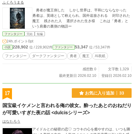
ふくろうまる
勇者が魔王倒した しかし世界は、平和にならなかった
勇者は、英雄として称えられ、国外追放される 封印された
魔王 残された人 選択された生き様 これは「勇者」と
いう肩書の裏側の物語ー
ファンタジー
完結
短編
24h.ポイント
0pt
228,902
53,347
位 / 228,902件
位 / 53,347件
小説
ファンタジー
ファンタジー
ダークファンタジー
勇者
魔王
AI表紙
感想数 0
文字数 1,329
最終更新日 2026.02.10
登録日 2026.02.10
17
お気に入り追加
33
国宝級イケメンと言われる俺の彼女。酔ったあとのおねだり
が可愛いすぎた夜の話 <dulcisシリーズ>
はなたろう
アイドルとの秘密の恋♡ コウキの心を癒やすのは、いつも隣