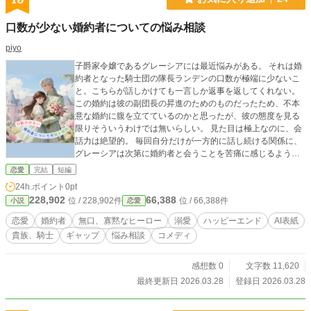
口数が少ない婚約者についての悩み相談
piyo
子爵家令嬢であるグレーシアには最近悩みがある。 それは婚
約者となった騎士団の隊長ランデンの口数が極端に少ないこ
と。こちらが話しかけても一言しか返事を返してくれない。
この婚約は彼の副団長の昇進のためのものだったため、不本
意な婚約に腹を立てているのかと思ったが、彼の態度を見る
限りそういうわけでは無いらしい。 見た目は極上なのに、会
話力は絶望的。 毎回自分だけが一方的に話し続ける関係に、
グレーシアは次第に婚約者と会うことを苦痛に感じるように
なっていった。 彼から相槌以外の会話を引き出すにはどうし
恋愛
完結
短編
たらいいのか？ 友人のアネッサに相談すると、彼の職場に差
24h.ポイント
0pt
し入れを持って行って驚かせたら、普段よりも喋ってくれる
228,902
66,388
位 / 228,902件
位 / 66,388件
小説
恋愛
のではと提案される。 果たして、グレーシアはランデンと会
話が成立するようになるのか？ ※小説家になろうに投稿して
恋愛
婚約者
無口、寡黙なヒーロー
溺愛
ハッピーエンド
AI表紙
いたものの再掲になります。
貴族、騎士
ギャップ
悩み相談
コメディ
感想数 0
文字数 11,620
最終更新日 2026.03.28
登録日 2026.03.28