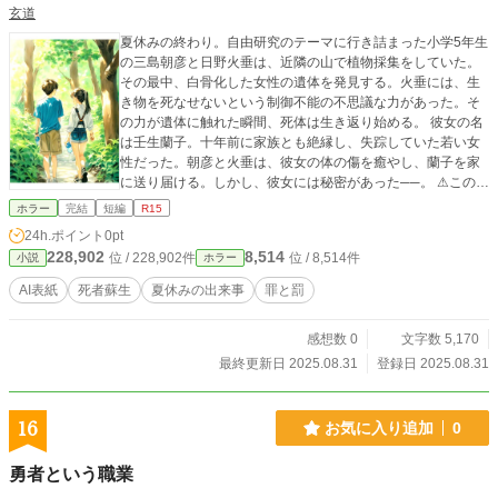
玄道
夏休みの終わり。自由研究のテーマに行き詰まった小学5年生
の三島朝彦と日野火垂は、近隣の山で植物採集をしていた。
その最中、白骨化した女性の遺体を発見する。火垂には、生
き物を死なせないという制御不能の不思議な力があった。そ
の力が遺体に触れた瞬間、死体は生き返り始める。 彼女の名
は壬生蘭子。十年前に家族とも絶縁し、失踪していた若い女
性だった。朝彦と火垂は、彼女の体の傷を癒やし、蘭子を家
に送り届ける。しかし、彼女には秘密があった──。 ⚠この話
はフィクションです。実在の人物、団体及び事件とは関係あ
ホラー
完結
短編
R15
りません。また、未成年・現実と空想の区別のつかない方・
24h.ポイント
0pt
心身の健康が不安な方の閲覧には細心の注意をお願いしま
228,902
8,514
位 / 228,902件
位 / 8,514件
小説
ホラー
す。 ※自殺にまつわる表現があります。 ※本作は、他サイト
に投稿した『夏の終わり、僕たちの罪』を一部修正、改題し
AI表紙
死者蘇生
夏休みの出来事
罪と罰
たものです。
感想数 0
文字数 5,170
最終更新日 2025.08.31
登録日 2025.08.31
16
お気に入り追加
0
勇者という職業