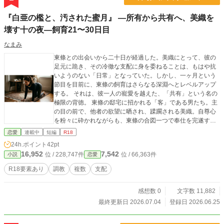
『白亜の檻と、汚された蜜月』 ―所有から共有へ、美織を
壊す十の夜―飼育21〜30日目
なまみ
東條との出会いから二十日が経過した。美織にとって、彼の
足元に跪き、その冷徹な支配に身を委ねることは、もはや抗
いようのない「日常」となっていた。しかし、一ヶ月という
節目を目前に、東條の飼育はさらなる深淵へとレベルアップ
する。 それは、彼一人の寵愛を越えた、「共有」という名の
極限の背徳。 東條の邸宅に招かれる「客」である男たち。主
の目の前で、他者の欲望に晒され、蹂躙される美織。自尊心
を粉々に砕かれながらも、東條の合図一つで奉仕を完遂する
「完璧な玩具」へと作り替えられていく。 深夜の邸宅で繰り
恋愛
連載中
短編
R18
広げられる、時間感覚を喪失させるほどの夜通しのハメ倒
24h.ポイント
42pt
し。 繰り返される絶頂の果てに、美織はついに、自分には
16,952
7,542
位 / 228,747件
位 / 66,363件
小説
恋愛
「東條の所有物」として生きる道しか残されていないことを
悟る。
R18要素あり
調教
複数
支配
感想数 0
文字数 11,882
最終更新日 2026.07.04
登録日 2026.06.25