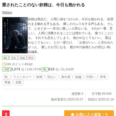
愛されたことのない妖精は、今日も抱かれる
Wataru
妖精は商品だ。 人間に値をつけられ、今日も抱かれる。 欲望
のまま触れる手もある。 優しさのふりをする声もある。 そし
て、ときどき――本当に優しい人間もいる。 それが一番、苦
しい。 人間に消費されることには慣れている。 傷つくことに
も。 それでも恋をしてしまう。 抱かれなくてもいい。 選ば
れなくてもいい。 ただ一度だけ、 「お前がいい」と言われた
かった。 優しさが刃になる、 檻の中の妖精たちの切ないBL
短編集。
BL
完結
長編
R15
24h.ポイント
404pt
3,273
610
位 / 228,747件
位 / 31,416件
小説
BL
BL
ファンタジー
妖精
切ない
身分差
短編
片想い
所有
尊厳
支配
感想数 0
文字数 89,569
最終更新日 2026.05.07
登録日 2026.02.19
2
お気に入り追加
5