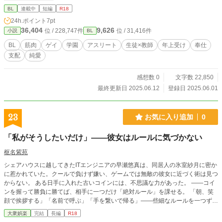
風呂・薪小屋・個室など、場所ごとに異なる興奮を提供。手コキ・フェラ・アナ
BL
連載中
短編
R18
ルセックス・69体位など、バリエーション豊かな描写。 心理描写の深さ：単な
24h.ポイント
7pt
る肉体関係ではなく、葛藤・屈辱・解放といった複雑な感情の動きを丁寧に描
36,404
9,626
位 / 228,747件
位 / 31,416件
小説
BL
写。 涙と笑みの情緒：激しい行為の中にある、切なさや優しさ。感情の起伏が
読者の心を揺さぶります。 閉鎖空間の緊張感：雪山ロッジという逃げ場のない
BL
筋肉
ゲイ
学園
アスリート
生徒×教師
年上受け
奉仕
状況が、二人の関係を加速させる。 対等な愛への昇華：最終的には支配も服従
支配
純愛
もない、真に対等な関係へと到達するハッピーエンド。
感想数 0
文字数 22,850
最終更新日 2025.06.12
登録日 2025.06.01
23
お気に入り追加
0
「私がそうしたいだけ」——彼女はルールに気づかない
枢名紫苑
シェアハウスに越してきたITエンジニアの早瀬悠真は、同居人の氷室紗月に密か
に惹かれていた。クールで負けず嫌い、ゲームでは無敵の彼女に近づく術は見つ
からない。 ある日手に入れた古いコインには、不思議な力があった。 ——コイ
ンを握って勝負に勝てば、相手に一つだけ「絶対ルール」を課せる。 「朝、笑
顔で挨拶する」「名前で呼ぶ」「手を繋いで帰る」——些細なルールを一つずつ
積み上げるたび、紗月の態度は少しずつ変わっていく。彼女はそのすべてを「自
大衆娯楽
完結
長編
R18
分の意思」だと信じて疑わない。 だが紗月は手強い相手だ。負ければルールは