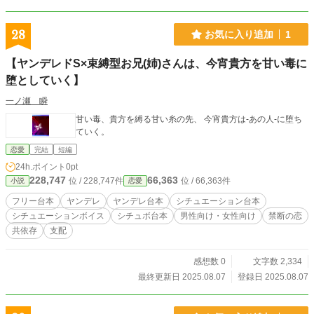
28
お気に入り追加
1
【ヤンデレドS×束縛型お兄(姉)さんは、今宵貴方を甘い毒に
堕としていく】
一ノ瀬 瞬
甘い毒、貴方を縛る甘い糸の先、 今宵貴方は-あの人-に堕ち
ていく。
恋愛
完結
短編
24h.ポイント
0pt
228,747
66,363
位 / 228,747件
位 / 66,363件
小説
恋愛
フリー台本
ヤンデレ
ヤンデレ台本
シチュエーション台本
シチュエーションボイス
シチュボ台本
男性向け・女性向け
禁断の恋
共依存
支配
感想数 0
文字数 2,334
最終更新日 2025.08.07
登録日 2025.08.07