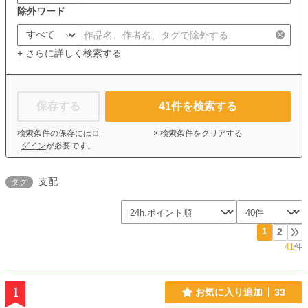
除外ワード
+ さらに詳しく検索する
保存する
41
件を検索する
検索条件の保存には
ロ
× 検索条件をクリアする
グイン
が必要です。
支配
タグ
1
2
41
件
1
お気に入り追加
33