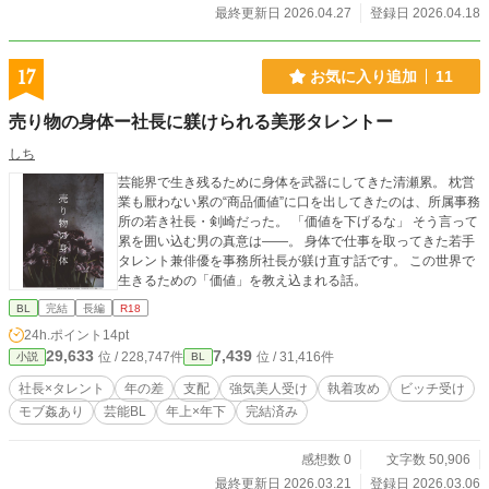
最終更新日 2026.04.27
登録日 2026.04.18
17
お気に入り追加
11
売り物の身体ー社長に躾けられる美形タレントー
しち
芸能界で生き残るために身体を武器にしてきた清瀬累。 枕営
業も厭わない累の“商品価値”に口を出してきたのは、所属事務
所の若き社長・剣崎だった。 「価値を下げるな」 そう言って
累を囲い込む男の真意は――。 身体で仕事を取ってきた若手
タレント兼俳優を事務所社長が躾け直す話です。 この世界で
生きるための「価値」を教え込まれる話。
BL
完結
長編
R18
24h.ポイント
14pt
29,633
7,439
位 / 228,747件
位 / 31,416件
小説
BL
社長×タレント
年の差
支配
強気美人受け
執着攻め
ビッチ受け
モブ姦あり
芸能BL
年上×年下
完結済み
感想数 0
文字数 50,906
最終更新日 2026.03.21
登録日 2026.03.06