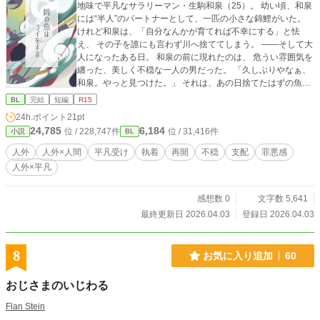
地味で平凡なサラリーマン・生駒和泉（25）。 幼い頃、和泉
には“半人”のパートナーとして、一匹の小さな錦鯉がいた。
けれど和泉は、「自分なんかが育てれば不幸にする」と怯
え、 その子を誰にも言わず川へ捨ててしまう。 ――そして大
人になったある日。 和泉の前に現れたのは、 危うい雰囲気を
纏った、美しく不穏な一人の男だった。 「久しぶりやなぁ、
和泉。やっと見つけた。」 それは、あの日捨てたはずの魚。
龍となって、和泉に会いに帰ってきた“錦”だった。 優しく、
BL
完結
短編
R15
甘く、穏やかに。 けれど確実に逃げ道を塞いでくる彼に、 和
24h.ポイント
21pt
泉は罪悪感ごと絡め取られていく。 これは、 捨てたはずの過
24,785
6,184
位 / 228,747件
位 / 31,416件
小説
BL
去に、優しく飼い直される話。 ※R15 2話にて、接触を伴う
不穏・執着表現を含みます。 ▼同世界線シリーズ 本作は、 •
人外
人外×人間
平凡受け
執着
再開
不穏
支配
罪悪感
『キミが、僕を選ぶまで』 • 『キミが、僕を喰らうまで』 •
人外×平凡
『――今、君に流れ落ちる』 と同じ**“半人シリーズ”世界線**
のお話です。 本作単体でも読めますが、 人外×平凡男子／執
着・不穏・少し歪んだ関係性がお好きな方は、 他作品もあわ
感想数 0
文字数 5,641
せて楽しんでいただけると嬉しいです。
最終更新日 2026.04.03
登録日 2026.04.03
8
お気に入り追加
60
おじさまのいじわる
Flan Stein