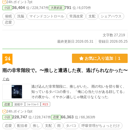
24h.ポイント
7pt
消える。勝つために戦略を練り、ゲームを選び、一文のルールに全てを懸ける
36,404
791
位 / 228,747件
位 / 6,070件
小説
大衆娯楽
——駆け引きと支配の、甘く背徳的な恋愛ゲームが始まる。
催眠
洗脳
マインドコントロール
常識改変
支配
シェアハウス
恋愛
文字数 27,219
最終更新日 2026.05.31
登録日 2026.05.25
24
お気に入り追加
1
雨の非常階段で。〜推しと遭遇した夜、逃げられなかった〜
ぐぬ
逃げ込んだ非常階段に、推しがいた。 雨の匂いを切り裂く、
知っているタバコの香り。 「俺に心当たりがある顔してる」
その夜から、イヤホン越しじゃ物足りなくなった.
恋愛
連載中
ｼｮｰﾄｼｮｰﾄ
R15
24h.ポイント
0pt
228,747
66,363
位 / 228,747件
位 / 66,363件
小説
恋愛
恋愛
配信者
推し
支配
雨
タバコ
呼吸管理がちょっとだけ