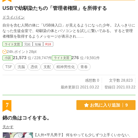
USBで幼馴染たちの「管理者権限」を所得する
ドライパイン
自分を含む人間の体に「USB挿入口」が見えるようになった少年。 2人っきりに
なった生徒会室で、幼馴染の体とパソコンとを試しに繋いでみる。 すると管理
者権限を取得するようメッセージが表示され……
ライト文芸
完結
短編
R18
24h.ポイント
28pt
21,573
276
位 / 228,747件
位 / 9,591件
小説
ライト文芸
TSF
洗脳
憑依
支配
精神男性化
青春
感想数 0
文字数 28,823
最終更新日 2021.03.22
登録日 2021.03.22
7
お気に入り追加
9
錦の魚はコイをする。
天かす
【人外×平凡男子】 何をやっても少しずつ上手くいかない、