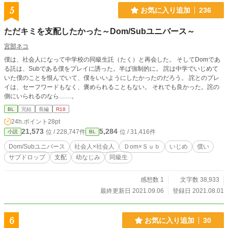
5
お気に入り追加
236
ただキミを支配したかった～Dom/Subユニバース～
宮部ネコ
僕は、社会人になって中学校の同級生託（たく）と再会した。 そしてDomであ
る託は、Subである僕をプレイに誘った。半ば強制的に。 詫は中学でいじめて
いた僕のことを恨んでいて、僕をいいようにしたかったのだろう。 詫とのプレ
イは、セーフワードもなく、褒められることもない。 それでも良かった。詫の
側にいられるのなら……。
BL
完結
長編
R18
24h.ポイント
28pt
21,573
5,284
位 / 228,747件
位 / 31,416件
小説
BL
Dom/Subユニバース
社会人×社会人
Ｄom×Ｓｕｂ
いじめ
償い
サブドロップ
支配
幼なじみ
同級生
感想数 1
文字数 38,933
最終更新日 2021.09.06
登録日 2021.08.01
6
お気に入り追加
30