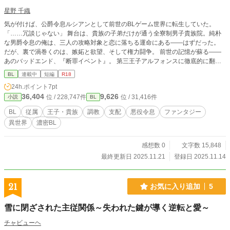
感情と身体の両方に訴える高品質な官能描写。
星野 千織
気が付けば、公爵令息ルシアンとして前世のBLゲーム世界に転生していた。
「……冗談じゃない」 舞台は、貴族の子弟だけが通う全寮制男子貴族院。純朴
な男爵令息の俺は、三人の攻略対象と恋に落ちる運命にある――はずだった。
だが、裏で渦巻くのは、嫉妬と欲望、そして権力闘争。 前世の記憶が蘇る――
あのバッドエンド、『断罪イベント』。 第三王子アルフォンスに徹底的に翻弄
され、心も体も支配されるルシアンの姿が、鮮明に脳裏に甦る。 「……そう
BL
連載中
短編
R18
だ、嫌われればいい」 ならば、逆に行動してみせる。王子に徹底的に嫌われ、
24h.ポイント
7pt
関心を失わせ、破滅の運命から逃げ切る――。 まだ始まったばかりの学園生
36,404
9,626
位 / 228,747件
位 / 31,416件
小説
BL
活。 俺の策略と転生知識を駆使して、前世の悲劇を回避できるか――？ R-18作
品となります。 性描写におわせが☆ 濃厚めの描写には★ がつけられていま
BL
従属
王子・貴族
調教
支配
悪役令息
ファンタジー
す。
異世界
濃密BL
感想数 0
文字数 15,848
最終更新日 2025.11.21
登録日 2025.11.14
21
お気に入り追加
5
雪に閉ざされた主従関係～失われた鍵が導く逆転と愛～
チャビューヘ