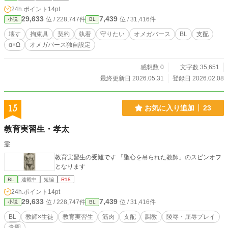
う陽萌樹と、獲物を奪われまいと暴走する新一。狂った独占
24h.ポイント
14pt
欲の行き着く先は――。 かなりハードなので、お気を付けく
29,633
7,439
位 / 228,747件
位 / 31,416件
小説
BL
ださい。 捨てられΩはどう生きる？ が読めた方は大丈夫か
なと思います！！ ❤更新お知らせ 見守ってくれてありがとう
壊す
拘束具
契約
執着
守りたい
オメガバース
BL
支配
ございます！完結しました！ 2026/5/31 この話はJ庭60にて
α×Ω
オメガバース独自設定
頒布します、限定1冊！ 10月まで無料その後有料です。 202
6/2/8より 週1更新か、週2更新かかな。 2/14より ある程度書
けたので毎日21時UPします✨ 2/19より 他の作品を書くこと
感想数 0
文字数 35,651
になったのですみません週3にします🙇‍♀️ 3/15より J庭59が22
最終更新日 2026.05.31
登録日 2026.02.08
日控えバタバタと慌ただしくなっているので申し訳ないです
が週1更新とさせてください🙇‍♀️ 落ち着いたら週3に戻します。
4/1より 申し訳ないです、文フリ東京の準備、烏の惑星が終わ
15
お気に入り追加
23
ったら更新します😭 5月中に終わらせる予定です。
教育実習生・孝太
零
教育実習生の受難です 「聖心を吊られた教師」のスピンオフ
となります
BL
連載中
短編
R18
24h.ポイント
14pt
29,633
7,439
位 / 228,747件
位 / 31,416件
小説
BL
BL
教師×生徒
教育実習生
筋肉
支配
調教
陵辱・屈辱プレイ
学園