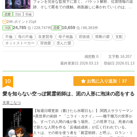
フォンを完全な監視下に置く。 パケット解析、位置情報の追
跡、そして匿名での接触。画面越しに暴かれていくのは、慎
み深い母の裏に隠された、奔放で卑猥な、あまりにも生々し
恋愛
完結
長編
い欲望の記録。 「僕は、母さんを救いたいんじゃない。母さ
24h.ポイント
21pt
んの全てを、僕だけのものにしたいんだ」 監視はやがて、支
24,785
10,659
位 / 228,747件
位 / 66,363件
小説
恋愛
配へと変わる。 母が不倫相手の罠に落ち、絶望の淵に立たさ
れた時、救いの手を差し伸べたのは――実の息子である僕だ
不倫
母の不倫
良妻賢母
母子相姦
背徳感
禁断の愛
支配
った。 これは、崩壊した家族の物語か。それとも、歪んだ愛
ネットストーカー
背徳愛
歪んだ愛
が辿り着いた究極の楽園か。 母と子、観測者と被験者。 血の
絆を「支配の鎖」へと作り変えた、背徳と狂気の全記録。
感想数 0
文字数 16,357
最終更新日 2026.03.13
登録日 2026.01.13
10
お気に入り追加
37
愛を知らない空っぽ屍霊術師は、泥の人形に泡沫の恋をする
天草こなつ
【毎週日曜更新（書けたら水曜日も）】 関西人サラリーマン
×異世界の術師 ＊ 「ニライ・カナイ」――幾千幾万の世界か
ら、すべての人間の魂が集う場所。 この世界では、死者の魂
で新たな人間を作る「反魂組成術」が広く行われている。
人々は、その術を使う者を「屍霊術師」と呼ぶ。 ロラン・ミ