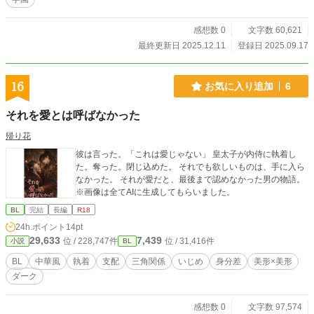
感想数 0
文字数 60,621
最終更新日 2025.12.11
登録日 2025.09.17
16
お気に入り追加
6
それを愛とは呼ばなかった
帰り花
彼は言った。「これは愛じゃない」 皇太子が内侍に執着し
た。奪った。閉じ込めた。 それでも欲しいものは、手に入ら
なかった。 それが愛だと、最後まで認めなかった男の物語。
※画像は全てAIに生成してもらいました。
BL
完結
長編
R18
24h.ポイント
14pt
29,633
7,439
位 / 228,747件
位 / 31,416件
小説
BL
BL
中華風
執着
支配
三角関係
いじめ
身分差
美形×美形
ダーク
感想数 0
文字数 97,574