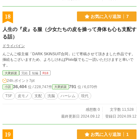
18
お気に入り追加
7
人生の『皮』る服（少女たちの皮を操って身体も心も支配す
る話）
ドライパイン
んごんご様主催「DARK SKINSUIT合同」にて寄稿させて頂きました作品です。
挿絵もございますため、よろしければPixiv版でもご一読いただけますと幸いで
す。
大衆娯楽
完結
短編
R18
24h.ポイント
7pt
36,404
791
位 / 228,747件
位 / 6,070件
小説
大衆娯楽
TSF
皮モノ
支配
洗脳
ハーレム
現代
感想数 0
文字数 11,528
最終更新日 2024.09.12
登録日 2024.09.12
19
お気に入り追加
1