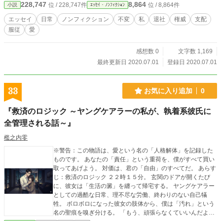
228,747
8,864
位 / 228,747件
位 / 8,864件
小説
ｴｯｾｲ・ﾉﾝﾌｨｸｼｮﾝ
エッセイ
日常
ノンフィクション
不変
私
退社
権威
支配
服従
愛
感想数 0
文字数 1,169
最終更新日 2020.07.01
登録日 2020.07.01
33
お気に入り追加
0
『救済のロジック ～ヤングケアラーの私が、執着系彼氏に
全管理される話～』
檻之内零
※警告：この物語は、愛という名の「人格解体」を記録した
ものです。 あなたの「責任」という重荷を、僕がすべて買い
取ってあげよう。 対価は、君の「自由」のすべてだ。 あらす
じ：救済のロジック ２２時１５分。 玄関のドアが開くたび
に、彼女は「生活の澱」を纏って帰宅する。 ヤングケアラー
としての過酷な日常、理不尽な労働、終わりのない自己犠
牲。 ボロボロになった彼女の肢体から、僕は「汚れ」という
名の聖痕を嗅ぎ分ける。 「もう、頑張らなくていいんだよ」