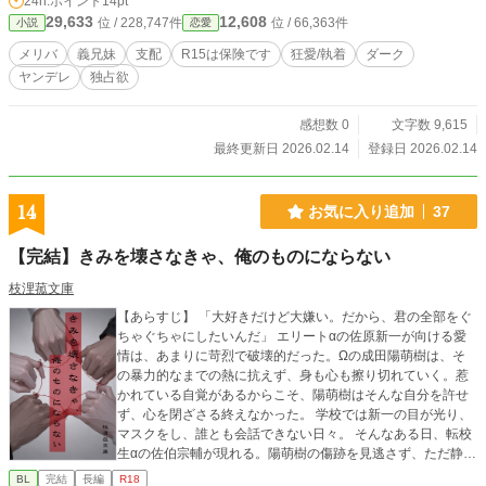
24h.ポイント
14pt
29,633
12,608
位 / 228,747件
位 / 66,363件
小説
恋愛
メリバ
義兄妹
支配
R15は保険です
狂愛/執着
ダーク
ヤンデレ
独占欲
感想数 0
文字数 9,615
最終更新日 2026.02.14
登録日 2026.02.14
14
お気に入り追加
37
【完結】きみを壊さなきゃ、俺のものにならない
枝浬菰文庫
【あらすじ】 「大好きだけど大嫌い。だから、君の全部をぐ
ちゃぐちゃにしたいんだ」 エリートαの佐原新一が向ける愛
情は、あまりに苛烈で破壊的だった。Ωの成田陽萌樹は、そ
の暴力的なまでの熱に抗えず、身も心も擦り切れていく。惹
かれている自覚があるからこそ、陽萌樹はそんな自分を許せ
ず、心を閉ざさる終えなかった。 学校では新一の目が光り、
マスクをし、誰とも会話できない日々。 そんなある日、転校
生αの佐伯宗輔が現れる。陽萌樹の傷跡を見逃さず、ただ静か
に、大切に慈しむ宗輔。初めて知る「守られる体温」に戸惑
BL
完結
長編
R18