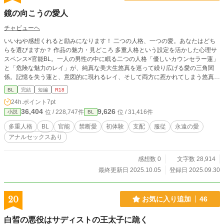
鏡の向こうの愛人
チャビューヘ
いいねや感想くれると励みになります！ 二つの人格、一つの愛。あなたはどち
らを選びますか？ 作品の魅力・見どころ 多重人格という設定を活かした心理サ
スペンス×官能BL。一人の男性の中に眠る二つの人格「優しいカウンセラー蓮」
と「危険な魅力のレイ」が、純真な美大生悠真を巡って繰り広げる愛の三角関
係。記憶を失う蓮と、意図的に現れるレイ、そして両方に惹かれてしまう悠真の
複雑な感情が丁寧に描かれる。 ジャンル特徴・特色 心理スリラー×超自然現象×
BL
完結
短編
R18
成人向けBL。古いアパートという閉鎖的空間で展開される濃密な人間ドラマ。
24h.ポイント
7pt
多重人格・転生・霊的存在という重層的な設定により、現実と幻想の境界が曖昧
36,404
9,626
位 / 228,747件
位 / 31,416件
小説
BL
になる幻想的世界観。段階的にエスカレートする官能描写と、深い心理描写の絶
妙なバランス。 主要登場人物 櫻井蓮（24歳）：穏やかで慈悲深い心理カウンセ
多重人格
BL
官能
禁断愛
初体験
支配
服従
永遠の愛
ラー。記憶の欠落に悩む。 レイ：蓮の別人格。カリスマ性があり官能的だが支
アナルセックスあり
配的。実は蓮の双子の兄で10歳で死去。 高橋悠真（21歳）：純真で感受性豊か
な美大生。家族問題を抱え蓮にカウンセリングを依頼。 ストーリー展開 取り壊
し予定の古いアパートで始まる深夜のカウンセリング。記憶を失う蓮と、その間
感想数 0
文字数 28,914
に現れる謎の人格レイ。悠真は両方の人格に惹かれながらも、次第に隠された真
最終更新日 2025.10.05
登録日 2025.09.30
実に近づいていく。過去の犠牲者たちの霊、悠真の前世の記憶、そして究極の愛
の選択へ。 読者が期待できる要素 多様な官能シーン（初体験・人格交代・超自
然的背景）、複雑な心理描写、ミステリー要素、超自然現象、禁断愛、破滅的美
20
お気に入り追加
46
学、感動的なクライマックス。 独自性・セールスポイント 多重人格×霊的存在×
転生という三重の設定による前例のない複雑さ。心理学的リアリティと超自然的
白皙の悪役はサディストの王太子に跪く
幻想の融合。破滅エンドでありながら美しい希望で締めくくられる構成。読者の