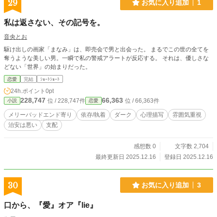
29
お気に入り追加
1
私は返さない、その記号を。
音央とお
駆け出しの画家「まなみ」は、即売会で男と出会った。 まるでこの世の全てを
奪うような美しい男。一瞬で私の警戒アラートが反応する。 それは、優しさな
どない「世界」の始まりだった。
恋愛
完結
ｼｮｰﾄｼｮｰﾄ
24h.ポイント
0pt
228,747
66,363
位 / 228,747件
位 / 66,363件
小説
恋愛
メリーバッドエンド寄り
依存/執着
ダーク
心理描写
雰囲気重視
治安は悪い
支配
感想数 0
文字数 2,704
最終更新日 2025.12.16
登録日 2025.12.16
30
お気に入り追加
3
口から、『愛』オア『lie』