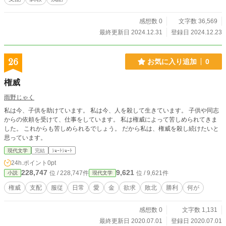
感想数 0
文字数 36,569
最終更新日 2024.12.31
登録日 2024.12.23
26
お気に入り追加
0
権威
雨野じゃく
私は今、子供を助けています。 私は今、人を殺して生きています。 子供や同志
からの依頼を受けて、仕事をしています。 私は権威によって苦しめられてきま
した。 これからも苦しめられるでしょう。 だから私は、権威を殺し続けたいと
思っています。
現代文学
完結
ｼｮｰﾄｼｮｰﾄ
24h.ポイント
0pt
228,747
9,621
位 / 228,747件
位 / 9,621件
小説
現代文学
権威
支配
服従
日常
愛
金
欲求
敗北
勝利
何が
感想数 0
文字数 1,131
最終更新日 2020.07.01
登録日 2020.07.01