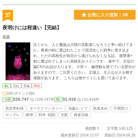
27
お気に入り追加
68
夜明けには程遠い【完結】
米派
古くから、人と魔族は大陸の支配者になろうと争い続けてき
た。勇者の剣に選ばれたことで泥沼化した戦争に巻き込ま
れ、ただの高校生が役目から逃げられなくなる話。 復讐者×
剣に選ばれてしまった高校生がメインです。 途中で、主従の
脇CPのお話が入ります。 ※所々、倫理観を捨てている部分が
ありますので、ご注意ください。立場上、主人公が人を殺す
場面があります。 こちらは他サイトにも置いてあります。
BL
完結
長編
R18
24h.ポイント
0pt
228,747
31,416
位 / 228,747件
位 / 31,416件
小説
BL
異世界転移
ダークファンタジー
強姦/レイプ
執着攻め
不憫受け
ヤンデレ
愛憎
戦争･戦闘
支配
勇者召喚
感想数 0
文字数 140,125
最終更新日 2024.12.07
登録日 2024.08.16