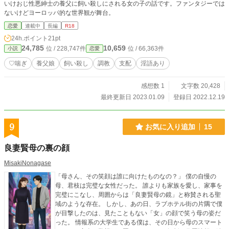
いけおじ性悪紳士の養父に飼い殺しにされる女の子の話です。ファンタジーでは
ないけどヨーロッパ的な世界観が舞台。
恋愛
連載中
長編
R18
24h.ポイント
21pt
24,785
10,659
位 / 228,747件
位 / 66,363件
小説
恋愛
♡喘ぎ
養父娘
飼い殺し
調教
支配
淫語あり
感想数 1
文字数 20,428
最終更新日 2023.01.09
登録日 2022.12.19
9
お気に入り追加
15
良妻賢母の裏の顔
MisakiNonagase
「母さん、その笑顔は誰に向けたものなの？」 僕の自慢の
母、君枝は完璧な女性だった。 誰よりも家族を愛し、家事を
完璧にこなし、周囲からは「良妻賢母の鏡」と称賛される聖
域のような存在。 しかし、あの日、ラブホテル街の片隅で僕
が目撃したのは、見たこともない「女」の顔で笑う母の姿だ
った。 情報系の大学生である僕は、その日から母のスマート