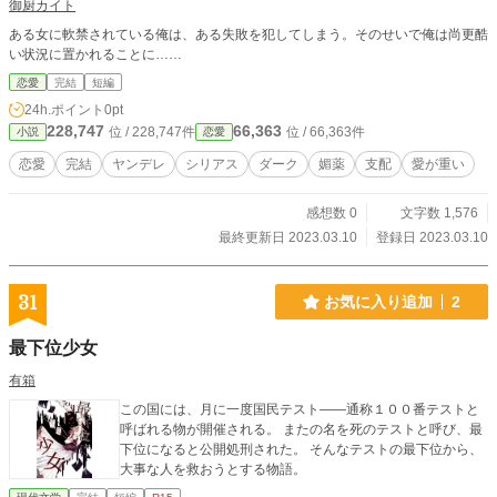
御厨カイト
ある女に軟禁されている俺は、ある失敗を犯してしまう。そのせいで俺は尚更酷
い状況に置かれることに……
恋愛
完結
短編
24h.ポイント
0pt
228,747
66,363
位 / 228,747件
位 / 66,363件
小説
恋愛
恋愛
完結
ヤンデレ
シリアス
ダーク
媚薬
支配
愛が重い
感想数 0
文字数 1,576
最終更新日 2023.03.10
登録日 2023.03.10
31
お気に入り追加
2
最下位少女
有箱
この国には、月に一度国民テスト――通称１００番テストと
呼ばれる物が開催される。 またの名を死のテストと呼び、最
下位になると公開処刑された。 そんなテストの最下位から、
大事な人を救おうとする物語。