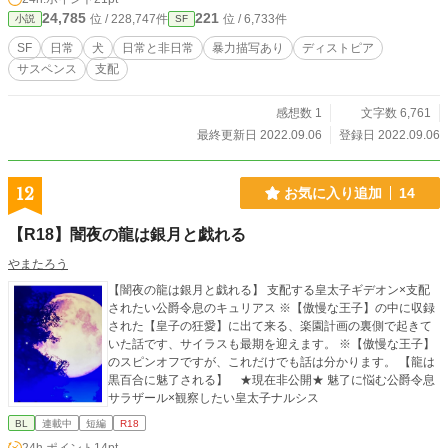
すが、重く暗いです。 ＊R回には※※をつけてます。 ＊Nola
24,785
221
位 / 228,747件
位 / 6,733件
小説
SF
ノベル様・小説家になろう様でも連載中です。
SF
日常
犬
日常と非日常
暴力描写あり
ディストピア
サスペンス
支配
感想数 1
文字数 6,761
最終更新日 2022.09.06
登録日 2022.09.06
12
お気に入り追加
14
【R18】闇夜の龍は銀月と戯れる
やまたろう
【闇夜の龍は銀月と戯れる】 支配する皇太子ギデオン×支配
されたい公爵令息のキュリアス ※【傲慢な王子】の中に収録
された【皇子の狂愛】に出て来る、楽園計画の裏側で起きて
いた話です、サイラスも最期を迎えます。 ※【傲慢な王子】
のスピンオフですが、これだけでも話は分かります。 【龍は
黒百合に魅了される】 ★現在非公開★ 魅了に悩む公爵令息
サラザール×観察したい皇太子ナルシス
BL
連載中
短編
R18