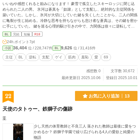
いいねや感想くれると励みになります！ 豪雪で孤立したスキーロッジに閉じ込
められた二人の男。 氷河は蒼真を「奴隷」として支配し、絶対的な主従関係を
築いていた。しかし、氷河が大切にしていた鍵を失くしたことから、二人の関係
に亀裂が生じ始める。冷静な思考を持ちながらも怠け者な蒼真は、その鍵を密か
に手にしていた。 鍵を巡る心理的駆け引きの中で、力関係は徐々に逆転してい
く。薪小屋での屈辱、露天風呂での羞恥、そして賭けの夜――。支配と服従が入
BL
完結
短編
R18
れ混じる激しい行為を通じて、二人は互いの本心と向き合うことになる。 涙の
24h.ポイント
7pt
中の笑み、敗北の先にある解放。閉ざされた雪山という極限状態が、二人の関係
36,404
9,626
位 / 228,747件
位 / 31,416件
小説
BL
を主従から対等な愛へと変えていく。 作品の魅力・見どころ・特色 主従関係の
逆転という王道展開を、心理描写と肉体描写の両面から丁寧に描写。雪山ロッジ
主従
BL
逆転
支配
ゲイ
筋肉
羞恥
愛
69
という閉鎖空間が生み出す緊張感と、失われた鍵を巡る駆け引きが物語に深みを
与えます。各話ごとに異なるシチュエーション（暖炉前・露天風呂・薪小屋・個
感想数 0
文字数 30,672
室・賭けの夜）で、飽きのこない多様なエロティックシーンを展開。 主要登場
人物 蒼真（28歳）：元「奴隷」の立場。思考は冷静だが怠け者という矛盾した
最終更新日 2025.10.06
登録日 2025.10.01
性格。状況を分析する能力に長け、徐々に主導権を握っていく。 氷河（32
歳）：元「主人」の立場。支配的で完璧主義だが、大切な鍵を失くしたことで心
が揺らぎ始める。実は蒼真への愛情を抱いていた。 ストーリー展開 第1話：豪
22
お気に入り追加
13
雪で孤立したロッジで、主従関係が明示される。氷河が鍵を失くしたことに蒼真
が気づく。 第2話：鍵を巡る駆け引きが始まり、氷河が弱みを見せ始める。力の
天使のタトゥー、鉄獅子の傷跡
均衡が揺らぎ始める。 第3話：薪小屋で完全に立場が逆転。蒼真が主導権を握
り、氷河を責める。 第4話：対等な関係への移行。互いに感じ合う新しい関係性
零
の確立。 第5話：賭けの夜。互いに本気でぶつかり合い、引き分けに終わる。
少し天然の体育教師と不良三人 落された教師は最後に愛をつ
第6話：救助隊到来。別れと再会。敗北と解放を経て、二人は新しい未来へ。 読
かめるか？ 鉄獅子学園で繰り広げられる4人の愛欲と純愛の
者が期待できる要素 主従逆転の心理的快感：支配される側が支配する側へと変
物語
わっていく過程を、段階的に描写。 多様なエロティックシーン：暖炉前・露天