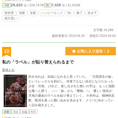
24h.ポイント
14pt
29,633
7,439
位 / 228,747件
位 / 31,416件
小説
BL
異世界
溺愛
支配
ハッピーエンド
BL
魅了
皇太子
両片思い
文字数 24,286
最終更新日 2024.04.20
登録日 2024.04.04
13
お気に入り追加
2
私の「ラベル」が貼り替えられるまで
音央とお
街を出れば、自由になれると思っていた。 「日髙昴生の妹」
というレッテルを剥がし、何者でもない自分になりたかった
少女・月海。 けれど、差し出された救いの手は、もっと強固
な檻へと誘う。 ――「妹」から「獲物」へ。 優しい指先が、
月海の運命のラベルを貼り替えていく。 ※本作は、精神的支
配、救済を装った囲い込みを含みます。メリバに向かってい
く話を描きました。
恋愛
完結
短編
R15