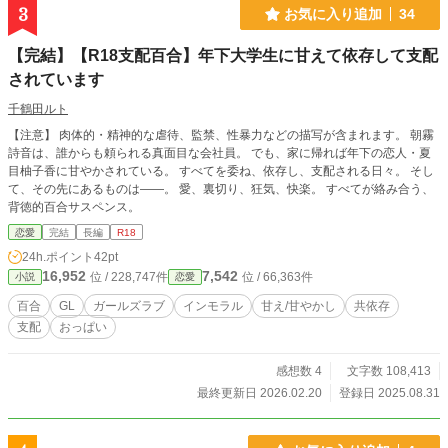
3
お気に入り追加
34
【完結】【R18支配百合】年下大学生に甘えて依存して支配
されています
千鶴田ルト
【注意】 肉体的・精神的な虐待、監禁、性暴力などの描写が含まれます。 朝霧
詩音は、誰からも頼られる真面目な会社員。 でも、家に帰れば年下の恋人・夏
目柚子香に甘やかされている。 すべてを委ね、依存し、支配される日々。 そし
て、その先にあるものは――。 愛、裏切り、狂気、快楽。 すべてが絡み合う、
背徳的百合サスペンス。
恋愛
完結
長編
R18
24h.ポイント
42pt
16,952
7,542
位 / 228,747件
位 / 66,363件
小説
恋愛
百合
GL
ガールズラブ
インモラル
甘え/甘やかし
共依存
支配
おっぱい
感想数 4
文字数 108,413
最終更新日 2026.02.20
登録日 2025.08.31