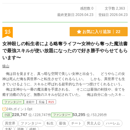
感想数 0
文字数 2,363
最終更新日 2026.04.23
登録日 2026.04.23
25
お気に入り追加
22
女神殺しの転生者による略奪ライフ〜女神から奪った魔法書
で最強スキルが使い放題になったので好き勝手やらせてもら
います〜
猿山
俺は目を覚ますと、真っ暗な空間で美しい女神と出会う。 どうやらこの女
神は死んだ俺を異世界へと転生させてくれるらしい。 しかも、異世界でも生
きていけるように、スキルと呼ばれる超常的な力を一つ授けてくれるという。
俺は女神から一冊の魔法書を手渡される。 そこには最強の剣技や、全てを
癒す治癒の力など、無数のスキルが記されていた。 俺は自分に合ったスキル
を手に入れるため、一年以上も魔法書を読み続け、その結果とんでもないスキル
ファンタジー
連載中
長編
R15
を見つけてしまう。それは『神を殺す力』 この力があれば、女神を倒し魔法
24h.ポイント
0pt
書を我が物にできる。 欲しいものを妥協するなど俺には似合わない。 そう
228,747
53,295
位 / 228,747件
位 / 53,295件
小説
ファンタジー
思った俺は女神を殺し、魔法書を奪う事に成功する。 そして魔法書を手にし
た俺は自力で異世界転生を果たし、金、女、地位、欲しいもの全てを奪い、略奪
異世界
ファンタジー
転生
最強
チート
男主人公
ハーレム
の限りを尽くすのだ。 ※残酷描写多めです。
支配
調教
残酷