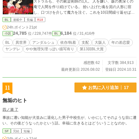
ストラルも、その屍霊術師の1人。 人を嫌い、森の奥深くの
庵で人間を作り続けている。 拾い上げた魂を泥の人形に宿
し、口づけを介して魔力を注ぐ。これを10日間繰り返せば、
反魂組成は完了する。 今日もまた、1人…。 呼び寄せた男の
BL
連載中
長編
R18
名前は、栢木 倫理（カシワギ・トモミチ）。 「大阪弁」とい
24h.ポイント
21pt
う奇怪な言葉で話す、妙な男だ。 奇妙なのは、言葉遣いだけ
24,785
6,184
位 / 228,747件
位 / 31,416件
小説
BL
ではなかった。 死者特有の無気力さや陰鬱さがなく、明朗快
活だ。 他者に嫌われ、自身も孤独を望むロランにさえ、馴れ
BL
異世界
アンダルシュ
依存/執着
支配
大阪人
年の差恋愛
馴れしく話しかけてくる。 当初は苛立ちを覚えたロランも、
ヤンデレ
やや無理矢理っぽい描写有り
第13回BL大賞
やがて彼と過ごす日々を楽しいと感じ、彼のために何かをし
たいと願うようになる。 日を追うごとに、その思いは募って
いき――。 だが、トモミチには重大な秘密があった。 彼の魂
感想数 62
文字数 384,913
はニライ・カナイの奥底にある黒の大河から引き上げてきた
最終更新日 2026.08.02
登録日 2024.10.31
ものだ。 黒の大河は、命を投げ出した者――自死者の魂が集
結する河。 カシワギ・トモミチは自殺をした。 だが、彼の頭
からはその記憶が抜け落ちている。 命が形成されるまでの10
11
お気に入り追加
17
日間、自死者は決してその事実を思い出してはならない。 思
い出した瞬間、彼らは自我を保てず、泥となって崩れ去る。
無垢のヒト
記憶が戻らぬよう細心の注意でトモミチに接するロランだっ
たが、ふとしたきっかけで、彼の記憶は蘇っていき――。 誰
四ノ瀬 了
にも省みられず生きてきた孤独な青年と、満ち足りた人生を
事故に遭い知能が犬並みに退化した男子中校生が、いかにしてそのような目に遭
歩みながら自ら命を断ってしまった青年が紡ぐ、泡沫の恋の
い、その後どうなったかという話。幸福に生きるとはどういうことなのか。
話。 ＊作中方言について 「そんな言い回しはない」などの指
摘はご遠慮くださると助かります。 関西、大阪、多種多様な
SF
完結
短編
言い回しがございます……_(:3 」∠)_ ＊明るい場面もありま
24h.ポイント
21pt