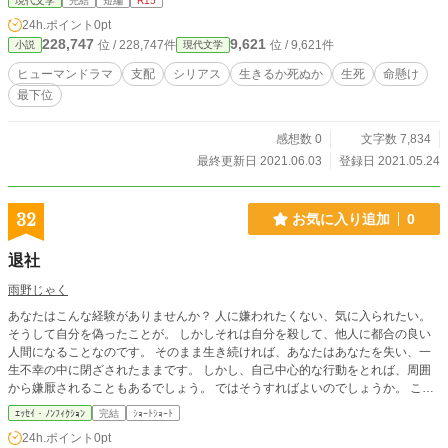
現代文学
完結
短編
R15
24h.ポイント
0pt
228,747
9,621
位 / 228,747件
位 / 9,621件
小説
現代文学
ヒューマンドラマ
支配
シリアス
生きるか死ぬか
生死
命懸け
最下位
感想数 0
文字数 7,834
最終更新日 2021.06.03
登録日 2021.05.24
32
お気に入り追加
0
退社
雨野じゃく
あなたはこんな経験がありませんか？ 人に嫌われたくない、気に入られたい。
そうして自分を偽ったことが。 しかしそれは自分を殺して、他人に都合の良い
人間になることなのです。 そのまま生き続ければ、あなたはあなたを失い、一
生不幸の中に閉ざされたままです。 しかし、自己中心的な行動をとれば、周囲
から嫌厭されることもあるでしょう。 ではそうすればよいのでしょうか。 こん
な話があります。
ｴｯｾｲ・ﾉﾝﾌｨｸｼｮﾝ
完結
ｼｮｰﾄｼｮｰﾄ
24h.ポイント
0pt