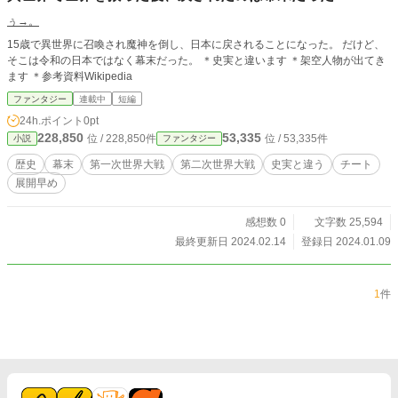
ぅ→。
15歳で異世界に召喚され魔神を倒し、日本に戻されることになった。 だけど、
そこは令和の日本ではなく幕末だった。 ＊史実と違います ＊架空人物が出てき
ます ＊参考資料Wikipedia
ファンタジー
連載中
短編
24h.ポイント
0pt
228,850
53,335
位 / 228,850件
位 / 53,335件
小説
ファンタジー
歴史
幕末
第一次世界大戦
第二次世界大戦
史実と違う
チート
展開早め
感想数 0
文字数 25,594
最終更新日 2024.02.14
登録日 2024.01.09
1
件