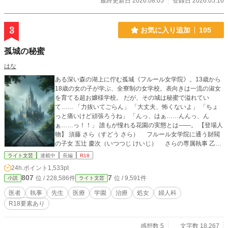
最終更新日 2026.08.05
登録日 2026.05.16
吐いた、甘く残酷な『嘘』。 自分の身体がどれほど淫らに仕
上がっているかも知らず、無自覚なまま美しい男たちに「完
璧な淑女」へと蕩かされてゆく極甘な毎日。 健気な令嬢×嘘
3
お気に入り追加
105
の常識を教え込む絶倫溺愛公爵家、開幕。
孤城の秘蜜
はな
ある深い森の湖上に佇む孤城《フルール女学院》。13歳から
18歳の女の子が学ぶ、全寮制の女学校。表向きは一流の淑女
を育てる超お嬢様学校。 だが、その城は秘蜜で溢れてい
て…… 「力抜いてごらん」 「大丈夫、怖くないよ」 「ちょ
っと痛いけど頑張ろうね」 「んっ、はぁ……んんっ、ん
ぁ……っ！！」 誰もが憧れる花園の実態とは——。 【登場人
物】 須藤 さら（すどう さら） フルール女学院に通う財閥
の子女 五辻 慶次（いつつじ けいじ） さらの専属執事 乙倉
悠一（おとくら ゆういち） フルール女学院の校医 相沢 雅
ライト文芸
連載中
長編
R18
也（あいざわ まさや） フルール女学院の教師
24h.ポイント
1,533pt
807
7
位 / 228,586件
位 / 9,591件
小説
ライト文芸
医者
執事
先生
医療
学園
治療
処女
婦人科
R18要素あり
感想数 5
文字数 18,267