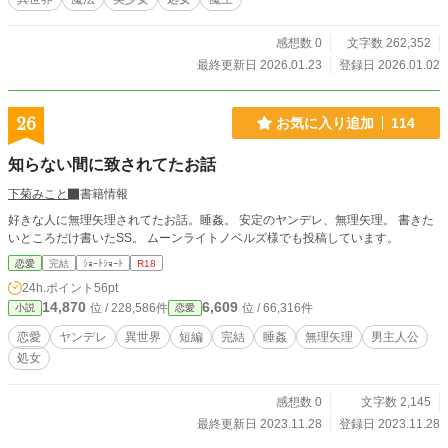
「快感」だった。 「お願い、私たちを汚さないで」 清潔な暮
らしと自らの尊厳を守るため、彼女たちはミナトと秘密の契
感想数 0
文字数 262,352
約を結び毎夜その身を甘く開発されていく。 過酷な異世界を
舞台に裏方男子がS級美女たちをピカピカに磨き上げ、心も体
最終更新日 2026.01.23
登録日 2026.01.02
も美味しく頂く――背徳と純愛のハーレム・サバイバル。
26
お気に入り追加
114
知らない間に致されてたお話
下菊みこと
書籍情報
好きな人に無理矢理されてたお話。睡姦。 安定のヤンデレ、無理矢理。 書きた
いところだけ書いたSS。 ムーンライトノベルズ様でも投稿しています。
恋愛
完結
ｼｮｰﾄｼｮｰﾄ
R18
24h.ポイント
56pt
14,870
6,609
位 / 228,586件
位 / 66,316件
小説
恋愛
恋愛
ヤンデレ
異世界
短編
完結
睡姦
無理矢理
男主人公
処女
感想数 0
文字数 2,145
最終更新日 2023.11.28
登録日 2023.11.28