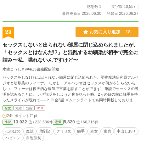
感想数 1
文字数 10,557
最終更新日 2026.06.30
登録日 2026.06.27
23
お気に入り追加
18
セックスしないと出られない部屋に閉じ込められましたが、
「セックスとはなんだ!?」と混乱する幼馴染が相手で完全に
詰み〜私、喋れないんですけど〜
水鏡こうしき@4/13書籍配信開始
セックスをしなければ出られない部屋に閉じ込められた、堅物魔法研究員アルペ
ジオと幼馴染のフィーナ。 しかし、アルペジオはセックスが何かを知らないら
しい。フィーナは後天的な病気で言葉を話すことができず、筆談でセックスの説
明を試みることに。 いざ説明をしようと腹を括った時、2人の目の前に触手を持
ったスライムが現れて──？ ※全3話 ※ムーンライトでも同時掲載しております
が、タイトル文字数制限の関係で異なるものとなっております。ムーンライトは
恋愛
完結
短編
R18
「セックスしないと出られない部屋に閉じ込められましたが、「セックスとはな
24h.ポイント
71pt
んだ!?」と混乱する幼馴染（堅物魔法研究員）が相手で完全に詰み〜私、喋れな
13,032
5,820
位 / 228,586件
位 / 66,316件
小説
恋愛
いんですけれど？〜」となっております。 内容は同じです。
ほのぼの
魔法
幼馴染
クリせめ
触手
処女
童貞
中出しあり
ハピエン
自慰強制