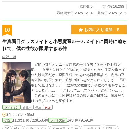
感想数 0
文字数 16,288
最終更新日 2025.12.14
登録日 2025.12.08
16
お気に入り追加
5
生真面目クラスメイトと小悪魔系ルームメイトに同時に迫ら
れて、僕の性欲が限界すぎる件
紺野 澄
官能小説とオナニーが趣味の平凡な男子学生・岡野琥太
郎。 女子とはほとんど縁のない冴えない学生生活を送って
いた琥太郎だが、避難訓練中の思わぬ密着事故で、級長の宮
崎可憐のお尻に触れ、痴漢の疑いをかけられてしまう。 「証
明して見せなさい」 放課後の教室で、事故の再現をするこ
とになるが……。 「これって……立ちバックの形じゃ……」
この日を境に、女性経験ゼロの琥太郎の日常は、刺激だら
けのラブコメへと変貌する。
ライト文芸
連載中
長編
R18
24h.ポイント
85pt
11,551
149
位 / 228,586件
位 / 9,591件
小説
ライト文芸
JK
処女
クラスメイト
イチャラブ
妹
フェラあり
勘違い