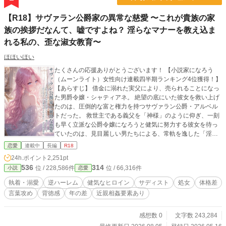
【R18】サヴァラン公爵家の異常な慈愛 〜これが貴族の家
族の挨拶だなんて、嘘ですよね？ 淫らなマナーを教え込ま
れる私の、歪な淑女教育〜
ほほいほい
たくさんの応援ありがとうございます！ 【小説家になろう
（ムーンライト）女性向け連載四半期ランキング4位獲得！】
【あらすじ】 借金に溺れた実父により、売られることになっ
た男爵令嬢・シャティアネ。 絶望の底にいた彼女を救い上げ
たのは、圧倒的な富と権力を持つサヴァラン公爵・アルベル
トだった。 救世主である義父を「神様」のように仰ぎ、一刻
も早く立派な公爵令嬢になろうと健気に努力する彼女を待っ
ていたのは、見目麗しい男たちによる、常軌を逸した「淫ら
な英才教育」だった。 「恥ずかしがることはない。高貴な令
恋愛
連載中
長編
R18
嬢は、身体の細部まで全て家族や執事に管理されるのが都会
24h.ポイント
2,251pt
の絶対の常識だよ」 「これが格式高い『家族の挨拶』だ。お
536
314
位 / 228,586件
位 / 66,316件
小説
恋愛
前も、兄と絆を深めなさい」 馬車の中で、夜の寝室で、衣服
の奥へと容赦なく滑り込んでくる大人の男たちの指先。 恥ず
執着・溺愛
逆ハーレム
健気なヒロイン
サディスト
処女
体格差
かしさに涙を流しながらも、 （これが都会の令嬢たちの当た
言葉攻め
背徳感
年の差
近親相姦要素あり
り前の花嫁修業なんだわ……！ お父様たちのために頑張らな
きゃ！） と、純粋すぎるがゆえに健気に身体を開拓されてい
くシャティー。 それは、彼女を自分たちだけのものにしたい
感想数 0
文字数 243,284
義父と義兄、そして冷徹な執事や護衛騎士たちが一族総出で