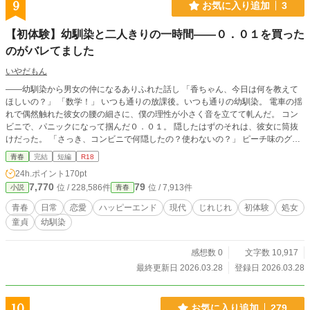
9
お気に入り追加
3
【初体験】幼馴染と二人きりの一時間――０．０１を買った
のがバレてました
いやだもん
――幼馴染から男女の仲になるありふれた話し 「香ちゃん、今日は何を教えて
ほしいの？」 「数学！」 いつも通りの放課後。いつも通りの幼馴染。 電車の揺
れで偶然触れた彼女の腰の細さに、僕の理性が小さく音を立てて軋んだ。 コン
ビニで、パニックになって掴んだ０．０１。 隠したはずのそれは、彼女に筒抜
けだった。 「さっき、コンビニで何隠したの？使わないの？」 ピーチ味のグミ
の香りが、僕たちの境界線を溶かしていく。
青春
完結
短編
R18
24h.ポイント
170pt
7,770
79
位 / 228,586件
位 / 7,913件
小説
青春
青春
日常
恋愛
ハッピーエンド
現代
じれじれ
初体験
処女
童貞
幼馴染
感想数 0
文字数 10,917
最終更新日 2026.03.28
登録日 2026.03.28
10
お気に入り追加
279