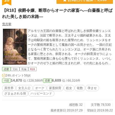
28
【R18】侯爵令嬢、断罪からオークの家畜へ―白薔薇と呼ば
れた美しき姫の末路―
雪月華
アルモリカ王国の白薔薇と呼ばれた美しき侯爵令嬢リュシエ
ンヌは、法廷で断罪され、王太子より婚約破棄される。王太
子は幼馴染の姫を殺害された復讐のため、リュシエンヌをオ
ークの繁殖用家畜として魔族の国へ出荷させた。 一国の王妃
となるべく育てられたリュシエンヌは、オーク族に共有され
る家畜に堕とされ、飼育される。 オークの飼育員ゼラによっ
て、繁殖用家畜に身も心も墜ちて行くリュシエンヌ。 いつし
かオークのゼラと姫の間に生まれた絆、その先にあるもの
は。 ……悪役令嬢ものってバッドエンド回避がほとんどで、
恋愛
完結
長編
R18
バッドエンドへ行くルートのお話は見たことないなぁと思
24h.ポイント
56pt
い、そういう物語を読んでみたくなって自分で書き始めまし
14,870
6,609
位 / 228,586件
位 / 66,316件
小説
恋愛
た。 2019.7.6.完結済 番外編「復讐を遂げた王太子のその
後」「俺の嫁はすごく可愛い(sideゼラ)」「竜神伝説」掲載 R
異世界
女主人公
オーク
家畜飼育
処女
複数
孕ませ
18表現はサブタイトルに※ ノクターンノベルズでも掲載 タグ
ざまぁされる側
ハッピーエンド
注意
感想数 32
文字数 78,530
最終更新日 2019.07.29
登録日 2019.06.22