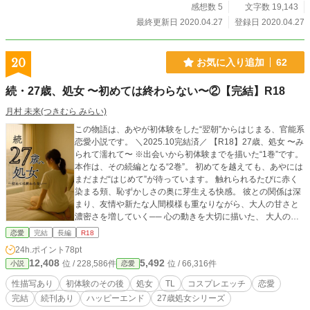
感想数 5
文字数 19,143
最終更新日 2020.04.27
登録日 2020.04.27
20
お気に入り追加
62
続・27歳、処女 〜初めては終わらない〜②【完結】R18
月村 未来(つきむら みらい)
この物語は、あやが初体験をした“翌朝”からはじまる、官能系
恋愛小説です。 ＼2025.10完結済／ 【R18】27歳、処女 〜み
られて濡れて〜 ※出会いから初体験までを描いた“1巻”です。
本作は、その続編となる“2巻”。 初めてを越えても、あやには
まだまだ“はじめて”が待っています。 触れられるたびに赤く
染まる頬、恥ずかしさの奥に芽生える快感。 彼との関係は深
まり、友情や新たな人間模様も重なりながら、大人の甘さと
濃密さを増していく── 心の動きを大切に描いた、 大人のエ
ロティックラブストーリー。 恋愛小説が好きな方にも、TL好
恋愛
完結
長編
R18
きの方にもおすすめです。 🩷＝えち回 （1巻より大人向け描
24h.ポイント
78pt
写がしっかり入る話につけています。 読みたい方／避けたい
12,408
5,492
位 / 228,586件
位 / 66,316件
小説
恋愛
方の目安にしていただけたら） この巻からでもお楽しみいた
だけますが、1巻からお読みいただくと、登場人物の心情や関
性描写あり
初体験のその後
処女
TL
コスプレエッチ
恋愛
係性がより深く響きます。 そして、この先に続く3巻にあた
完結
続刊あり
ハッピーエンド
27歳処女シリーズ
る物語も。 ＼2026.2連載開始／ 【R18】玲奈31歳、理屈じ