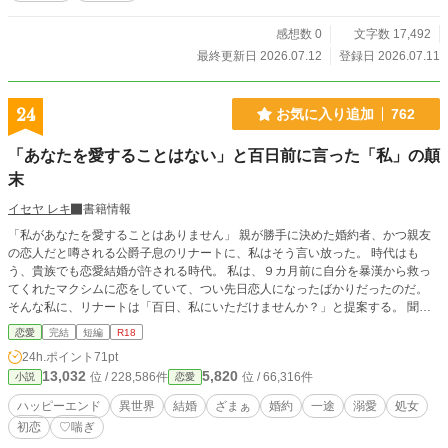
感想数 0
文字数 17,492
最終更新日 2026.07.12
登録日 2026.07.11
24
お気に入り追加
762
「あなたを愛することはない」と百日前に言った「私」の顛
末
イセヤ レキ
書籍情報
「私があなたを愛することはありません」 親が勝手に決めた婚約者、かつ親友
の恋人だと噂される公爵子息のリナートに、私はそう言い放った。 時代はも
う、貴族でも恋愛結婚が許される時代。 私は、９カ月前に自分を暴漢から救っ
てくれたマクシムに恋をしていて、つい先日恋人になったばかりだったのだ。
そんな私に、リナートは「百日、私にいただけませんか？」と提案する。 聞け
ば、百日後も私の気持ちが変わらずマクシムに向いているなら、リナートは私を
恋愛
完結
短編
R18
諦めてくれるという。 マクシムへの気持ちがたったの百日で冷めることなどな
24h.ポイント
71pt
いだろうと思いながら頷いた私の、百日後とそれから。 ※全２１話（二万五千
13,032
5,820
位 / 228,586件
位 / 66,316件
小説
恋愛
字ほどの短編）完結済。 ※「※」付は背後注意となります。
ハッピーエンド
異世界
結婚
ざまぁ
婚約
一途
溺愛
処女
初恋
♡喘ぎ