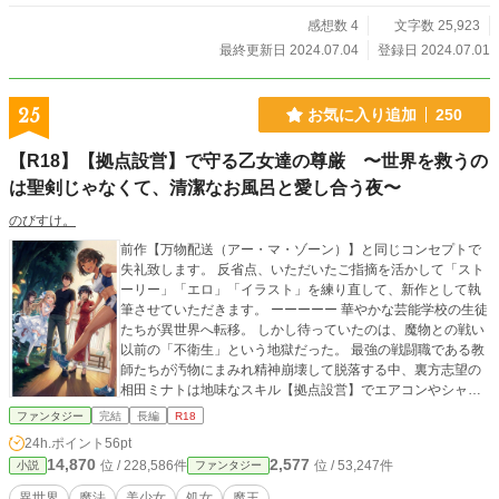
感想数 4
文字数 25,923
最終更新日 2024.07.04
登録日 2024.07.01
25
お気に入り追加
250
【R18】【拠点設営】で守る乙女達の尊厳 〜世界を救うの
は聖剣じゃなくて、清潔なお風呂と愛し合う夜〜
のびすけ。
前作【万物配送（アー・マ・ゾーン）】と同じコンセプトで
失礼致します。 反省点、いただいたご指摘を活かして「スト
ーリー」「エロ」「イラスト」を練り直して、新作として執
筆させていただきます。 ーーーーー 華やかな芸能学校の生徒
たちが異世界へ転移。 しかし待っていたのは、魔物との戦い
以前の「不衛生」という地獄だった。 最強の戦闘職である教
師たちが汚物にまみれ精神崩壊して脱落する中、裏方志望の
相田ミナトは地味なスキル【拠点設営】でエアコンやシャワ
ー完備の「現代的な家」を出現させる。 泥と悪臭に絶望して
ファンタジー
完結
長編
R18
いた国民的アイドルの星奈歌恋、武術家の王美鈴、委員長の
24h.ポイント
56pt
一ノ瀬清花、アスリートの日向莉央にとって、そこは唯一の
14,870
2,577
位 / 228,586件
位 / 53,247件
小説
ファンタジー
聖域。 だが、拠点の維持には「LP（ラブポイント）」が必要
であり、その供給源は少女たちがミナトに感じる「愛着」と
異世界
魔法
美少女
処女
魔王