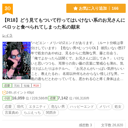
30
お気に入り追加
166
【R18】どう見てもついて行ってはいけない系のお兄さんに
ペロッと食べられてしまった私の顛末
レイラ
*ハピエン・メリバの2エンドがあります。（ルート分岐は章
分けしています） 【危ない男×むっつりOL】 彼氏いない歴27
年で処女のあやめは、見るからに危険な男、藤と出会う。
「俺でよかったら話聞くで。お兄さんに話してみ？」 いけな
いと思いつつも、耳障りの良い藤の言葉に警戒心も薄れ、気
づけばふたりはホテルへ。 「お兄さんがいっぱい気持ちいい
こと、教えたるわ」 名前以外何もわからない怪しげな男。一
晩の過ちだとわかっていても、惹かれる心と疼く身体は止め
られなくて… ※他サイトにも投稿しています。
恋愛
完結
短編
R18
24h.ポイント
49pt
16,059
7,142
位 / 228,586件
位 / 66,316件
小説
恋愛
恋愛
現代
エタニティ
危ない男
ハッピーエンド
メリバ
処女
言葉責め
らぶえっち
関西弁
感想数 3
文字数 26,820