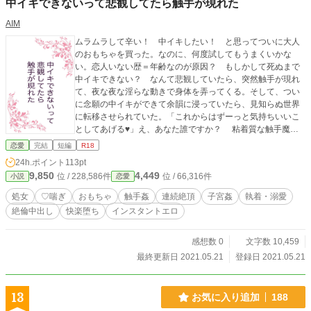
中イキできないって悲観してたら触手が現れた
AIM
ムラムラして辛い！ 中イキしたい！ と思ってついに大人
のおもちゃを買った。なのに、何度試してもうまくいかな
い。恋人いない歴＝年齢なのが原因？ もしかして死ぬまで
中イキできない？ なんて悲観していたら、突然触手が現れ
て、夜な夜な淫らな動きで身体を弄ってくる。そして、つい
に念願の中イキができて余韻に浸っていたら、見知らぬ世界
に転移させられていた。「これからはずーっと気持ちいいこ
としてあげる♥」え、あなた誰ですか？ 粘着質な触手魔人
が、快楽に弱々なチョロインを遠隔開発して転移させて溺愛
恋愛
完結
短編
R18
するお話。アホっぽいエロと重たい愛で構成されています。
24h.ポイント
113pt
9,850
4,449
位 / 228,586件
位 / 66,316件
小説
恋愛
処女
♡喘ぎ
おもちゃ
触手姦
連続絶頂
子宮姦
執着・溺愛
絶倫中出し
快楽堕ち
インスタントエロ
感想数 0
文字数 10,459
最終更新日 2021.05.21
登録日 2021.05.21
13
お気に入り追加
188