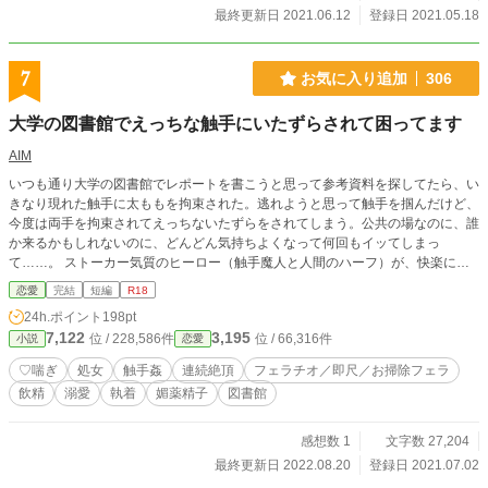
最終更新日 2021.06.12
登録日 2021.05.18
7
お気に入り追加
306
大学の図書館でえっちな触手にいたずらされて困ってます
AIM
いつも通り大学の図書館でレポートを書こうと思って参考資料を探してたら、い
きなり現れた触手に太ももを拘束された。逃れようと思って触手を掴んだけど、
今度は両手を拘束されてえっちないたずらをされてしまう。公共の場なのに、誰
か来るかもしれないのに、どんどん気持ちよくなって何回もイッてしまっ
て……。 ストーカー気質のヒーロー（触手魔人と人間のハーフ）が、快楽に
弱々なチョロインを自分好みに開発して溺愛するお話。毎日投稿、３話で完結で
恋愛
完結
短編
R18
す。 ※各種小説投稿サイトでも掲載しています。
24h.ポイント
198pt
7,122
3,195
位 / 228,586件
位 / 66,316件
小説
恋愛
♡喘ぎ
処女
触手姦
連続絶頂
フェラチオ／即尺／お掃除フェラ
飲精
溺愛
執着
媚薬精子
図書館
感想数 1
文字数 27,204
最終更新日 2022.08.20
登録日 2021.07.02