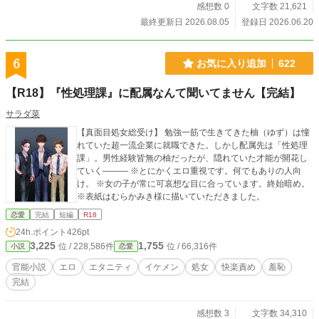
生カップル 幼なじみで、今は別々の高校に通っている陽介
感想数 0
文字数 21,621
と望生（みき）だが、同じ電車で一緒に帰る仲。 ある日、
最終更新日 2026.08.05
登録日 2026.06.20
望生のお姉さんの赤ちゃんの写真を一緒に見ていた2人は猛烈
に赤ちゃんが欲しくなる。 告白も、デートも、キスも何も
かもすっ飛ばして、いきなり初体験で子作りをしようとする2
6
お気に入り追加
622
人だったが・・・ ●イケメン君と地味子の恋 クラスの人気
者でイケメンの智人は、なぜか告白されても全て断って来
【R18】『性処理課』に配属なんて聞いてません【完結】
た。実は童貞の彼は、「とりあえず卒業」するために、同じ
クラスの目立たない女子、りおに接近する。 智人は無事に
サラダ菜
目標を達成し、その後もセフレとして関係を続ける2人だ
【真面目処女総受け】 勉強一筋で生きてきた柚（ゆず）は憧
が・・・・・・
れていた超一流企業に就職できた。しかし配属先は「性処理
課」。男性経験皆無の柚だったが、隠れていた才能が開花し
ていく――― ※とにかくエロ重視です。何でもありの人向
け。 ※女の子が常に可哀想な目に合っています。終始暗め。
※表紙はむらかみき様に描いていただきました。
恋愛
完結
短編
R18
24h.ポイント
426pt
3,225
1,755
位 / 228,586件
位 / 66,316件
小説
恋愛
官能小説
エロ
エタニティ
イケメン
処女
快楽責め
羞恥
完結
感想数 3
文字数 34,310