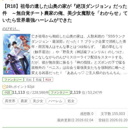
【R18】祖母の遺した山奥の家が『絶頂ダンジョン』だった
件 ～無自覚チート農家の俺、美少女魔獣を「わからせ」て
いたら世界最強ハーレムができた
のびすけ。
亡き祖母から相続した山奥の家は、人類未踏の『SSSランク
ダンジョン・最深部』だった！？ ブラック企業で消耗した青
年・雨宮海人はそんな事とはつゆ知らず。 「庭の草むしり
（触手退治）」や「野良犬（神話級フェンリル）のしつけ」
をこなしながらのんびりスローライフ配信をスタートする。
だが、彼が無自覚に振るう『神の指技』とズボンの下で猛る
規格外の『ペニス』は出会う最強美女たちを強制的に雌へと
変える凶器だった！ 「ああんっ♡ ご主人様のおちんちん、す
っごいぃぃ♡ またイっちゃうのぉぉ♡」 襲い来る魔獣は銀髪
ファンタジー
完結
長編
R18
美少女に化けて即・陥落。 救助に来たクールなSランク女騎
24h.ポイント
92pt
士は精力絶倫ごはんの虜に。 さらに最強のドラゴン美女もゴ
11,113
2,119
位 / 228,586件
位 / 53,247件
小説
ファンタジー
ムパチンコで“わからせ”られて夜這いをかける始末！？ 無自
覚チートな農家の男が夜な夜な発情した最強美女たちに種付
異世界
農家
美少女
ハーレム
処女
けを迫られる、勘違い＆絶頂ハーレム生活、ここに開幕！
感想数 0
文字数 155,003
最終更新日 2026.02.04
登録日 2026.01.20