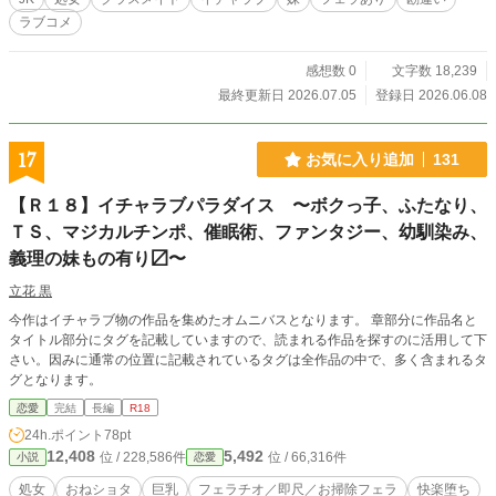
ラブコメ
感想数 0
文字数 18,239
最終更新日 2026.07.05
登録日 2026.06.08
17
お気に入り追加
131
【Ｒ１８】イチャラブパラダイス 〜ボクっ子、ふたなり、
ＴＳ、マジカルチンポ、催眠術、ファンタジー、幼馴染み、
義理の妹もの有り〼〜
立花 黒
今作はイチャラブ物の作品を集めたオムニバスとなります。 章部分に作品名と
タイトル部分にタグを記載していますので、読まれる作品を探すのに活用して下
さい。因みに通常の位置に記載されているタグは全作品の中で、多く含まれるタ
グとなります。
恋愛
完結
長編
R18
24h.ポイント
78pt
12,408
5,492
位 / 228,586件
位 / 66,316件
小説
恋愛
処女
おねショタ
巨乳
フェラチオ／即尺／お掃除フェラ
快楽堕ち