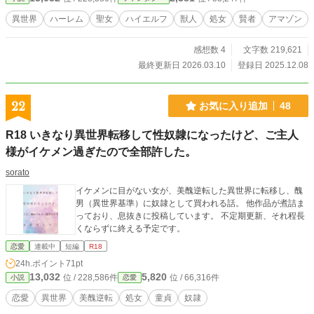
占めする。 スキルの購入コストは「ラブポイント（性行
為）」。 つまり、セフレが増えるほど物資が潤う永久機関。
異世界
ハーレム
聖女
ハイエルフ
獣人
処女
賢者
アマゾン
これは、文明の利器とテクニックで高貴なヒロインたちを**
「俺なしでは生きられない身体」**に開発し尽くす、背徳と
感想数 4
文字数 219,621
勝利のハーレム譚。
最終更新日 2026.03.10
登録日 2025.12.08
22
お気に入り追加
48
R18 いきなり異世界転移して性奴隷になったけど、ご主人
様がイケメン過ぎたので全部許した。
sorato
イケメンに目がない女が、美醜逆転した異世界に転移し、醜
男（異世界基準）に奴隷として買われる話。 他作品が煮詰ま
っており、息抜きに投稿しています。 不定期更新、それ程長
くならずに終える予定です。
恋愛
連載中
短編
R18
24h.ポイント
71pt
13,032
5,820
位 / 228,586件
位 / 66,316件
小説
恋愛
恋愛
異世界
美醜逆転
処女
童貞
奴隷