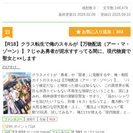
ゃない恋は突然に 単体読みも可能ですが、気に入ってくださ
ったら、長く世界観をお楽しみいただける物語です。 📚2
感想数 0
文字数 246,478
巻・2026/2/7完結
最終更新日 2026.02.06
登録日 2025.09.10
21
お気に入り追加
303
【R18】クラス転生で俺のスキルが【万物配送（アー・マ・
ゾーン）】？じゃあ勇者が泥水すすってる間に、現代物資で
聖女と××します
のびすけ。
クラスメイトが「勇者」や「賢者」に覚醒する中、俺・相田
カイトのスキルは【万物配送（アー・マ・ゾーン）】。 「パ
シリ確定だな」と嘲笑った彼らは知らない。 この異世界が風
呂も水洗トイレもない不衛生な地獄だということを。 泥にま
みれ、精神崩壊寸前の潔癖症聖女・サオリ。 「温かいシャワ
ーを浴びたい？なら、対価（キス）を払ってよ」 魔力酔いで
火照る無口な巨乳賢者・ユミ。 「魔法より気持ちいい“電
動”の玩具、試してみる？」 俺だけが使える「現代物資」とい
う暴力的なまでの快楽と利便性。 勇者が硬い干し肉を齧り虫
ファンタジー
連載中
長編
R18
だらけの草むらで震えている間に、俺はエアコンの効いたス
24h.ポイント
71pt
イートルーム（テント）で極上の泡風呂と美女の嬌声を独り
13,032
2,381
位 / 228,586件
位 / 53,247件
小説
ファンタジー