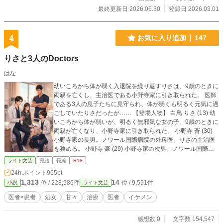
最終更新日 2026.06.30
登録日 2026.03.01
4
お気に入り追加
147
りさと3人のDoctors
はな
幼いころから体が弱く入退院を繰り返すりさは、9歳のときに
両親を亡くし、主治医である小野寺家に引き取られた。 医師
である3人の息子たちに見守られ、体が弱くも明るく元気に過
ごしていたりさだったが…… 【登場人物】 白鳥 りさ (13) 幼
いころから体が弱いが、明るく無邪気な女の子。9歳のときに
両親が亡くなり、小野寺家に引き取られた。 小野寺 蒼 (30)
小野寺家の長男。ノワール国際病院の外科医。りさの主治医
を務める。 小野寺 豪 (29) 小野寺家の次男。ノワール国際病
院の外科医。 小野寺 蓮 (27) 小野寺家の三男。ノワール国際
ライト文芸
完結
長編
R18
病院の産婦人科医。 小野寺 謙二郎 (62) 小野寺家の父。ノワ
24h.ポイント
965pt
ール国際病院の外科医。元医院長であり、りさの元主治医。
1,313
14
位 / 228,586件
位 / 9,591件
小説
ライト文芸
小野寺 楓 (32) 小野寺家の長女。外資系航空会社の国際線C
A。イギリス在住。 白鳥 聖司 りさの父。ノワール国際病院の
医者×患者
処女
甘々
治療
医者
イケメン
外科医。りさが9歳の時に他界。 白鳥 優子 りさの母。ノワー
ル国際病院の小児科医。りさが9歳の時に他界。 りさドクの
感想数 0
文字数 154,547
続編『ひなとDoctors 〜柱と呼ばれる医師たち〜』をただい