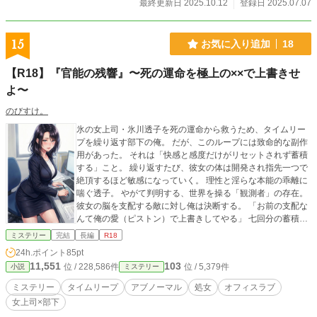
最終更新日 2025.10.12
登録日 2025.07.07
15
お気に入り追加
18
【R18】『官能の残響』〜死の運命を極上の××で上書きせ
よ〜
のびすけ。
氷の女上司・氷川透子を死の運命から救うため、タイムリー
プを繰り返す部下の俺。 だが、このループには致命的な副作
用があった。 それは「快感と感度だけがリセットされず蓄積
する」こと。 繰り返すたび、彼女の体は開発され指先一つで
絶頂するほど敏感になっていく。 理性と淫らな本能の乖離に
喘ぐ透子。 やがて判明する、世界を操る「観測者」の存在。
彼女の脳を支配する敵に対し俺は決断する。 「お前の支配な
んて俺の愛（ピストン）で上書きしてやる」 七回分の蓄積さ
れた感度が炸裂する時、運命は書き換わる。 極限の羞恥と快
ミステリー
完結
長編
R18
楽の果てに掴む、とろけるほど甘いハッピーエンド！
24h.ポイント
85pt
11,551
103
位 / 228,586件
位 / 5,379件
小説
ミステリー
ミステリー
タイムリープ
アブノーマル
処女
オフィスラブ
女上司×部下