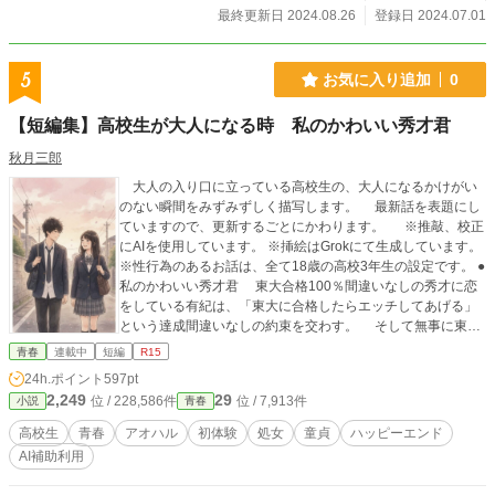
ま連載中です。ぜひ、そちらもご覧ください♪ ※他サイトに
最終更新日 2024.08.26
登録日 2024.07.01
て掲載の小説をこちらにも投稿しております
5
お気に入り追加
0
【短編集】高校生が大人になる時 私のかわいい秀才君
秋月三郎
大人の入り口に立っている高校生の、大人になるかけがい
のない瞬間をみずみずしく描写します。 最新話を表題にし
ていますので、更新するごとにかわります。 ※推敲、校正
にAIを使用しています。 ※挿絵はGrokにて生成しています。
※性行為のあるお話は、全て18歳の高校3年生の設定です。 ●
私のかわいい秀才君 東大合格100％間違いなしの秀才に恋
をしている有紀は、「東大に合格したらエッチしてあげる」
という達成間違いなしの約束を交わす。 そして無事に東大
に合格した彼からは意外な言葉が返ってくる…… ●影から生
青春
連載中
短編
R15
まれた光 それぞれ別々に男女のグループにいじめられてい
24h.ポイント
597pt
た二人。そのグループが手を組み、ついに一線を越えること
2,249
29
位 / 228,586件
位 / 7,913件
小説
青春
に。 その状況下で彼らの中に生まれた希望とは…… ●甲子
園✕バージン 最後の夏の甲子園を目指して猛練習に明け暮
高校生
青春
アオハル
初体験
処女
童貞
ハッピーエンド
れる野球部員にマネージャーが宣言する。「甲子園に行った
AI補助利用
ら、みんなとエッチしてあげる」 それに奮起した野球部
は、地区大会で快進撃を続け・・・ ●赤ちゃんが欲しい高校