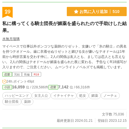
29
お気に入り追加
510
私に構ってくる騎士団長が媚薬を盛られたので手助けした結
果。
水無月瑠璃
マイペースで仕事以外ポンコツな薬師のリゼット、女嫌いで「氷の騎士」の異名
を持つテオドール。歯に衣着せぬリゼットと媚びる女が嫌いなテオドールは1年
前から時折言葉を交わす仲に。2人の関係は友人とも、ましては恋人とも言えな
い。 2人の関係はテオドールが媚薬を盛られた夜に変わる。 予告なくR18描写が
入りますので、ご注意ください。 ムーンライトノベルズでも掲載しています。
恋愛
完結
長編
R18
24h.ポイント
49pt
16,059
7,142
位 / 228,586件
位 / 66,316件
小説
恋愛
ハッピーエンド
女主人公
イチャイチャ
処女
媚薬
ノーチェ
騎士団長
薬師
文字数 75,036
最終更新日 2024.01.21
登録日 2023.12.15