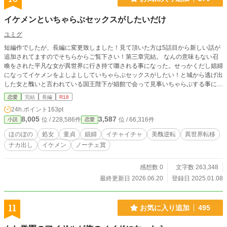
イケメンといちゃらぶセックスがしたいだけ
ユミグ
短編作でしたが、長編に変更致しました！見て頂いた方は5話目から新しい話が
追加されてますのでそちらからご覧下さい！第三章完結。 なんの意味もない召
喚をされた平凡な女が異世界に行き持て囃される事になった。せっかくだし娼婦
になってイケメンをよしよししていちゃらぶセックスがしたい！と城から逃げ出
した女と醜いと言われている国王陛下が娼館で会って見事いちゃらぶする事に成
功した。そんなオチなしストーリーです。美醜逆転
恋愛
完結
長編
R18
24h.ポイント
163pt
8,005
3,587
位 / 228,586件
位 / 66,316件
小説
恋愛
ほのぼの
処女
童貞
娼婦
イチャイチャ
美醜逆転
異世界転移
ナカ出し
イケメン
ノーチェ賞
感想数 0
文字数 263,348
最終更新日 2026.06.20
登録日 2025.01.08
11
お気に入り追加
495