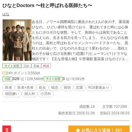
ひなとDoctors 〜柱と呼ばれる医師たち〜
はな
ある日、ノワール国際病院に搬送された1人の女の子、栗花落
ひなの。 ひどい虐待を受けており、運ばれてきた時には心身
ともにボロボロな状態。そして、医師からは病気であること
を伝えられ、生きる気力を失ってしまう。 そんなひなのを救
うのは、黒柱と呼ばれるイケメンスーパードクターたち。 黒
柱との出会いで、ひなのの人生はどう変わるのか…… 黒柱と
女の子が繰り広げる医療(？)恋愛(？)ヒューマン(？)ドラマな
物語です！ 【主な登場人物】※登場順 栗花落 ひなの (ツユリ
ヒナノ) /主人公 五条 悠仁 (ゴジョウ ユウジ) /小児科医 宇髄 達
ライト文芸
完結
長編
R18
弥 (ウズイ タツヤ) /外科医 工藤 七瀬 (クドウ ナナセ) /外科医
24h.ポイント
3,550pt
藤堂 悟 (トウドウ サトル) /内科医 神崎 秋斗 (カンザキ アキト)
328
3
位 / 228,586件
位 / 9,591件
小説
ライト文芸
/小児科医 『りさと3人のDoctors』のノワール国際病院を舞台
にしたSecond storyです♪ ※他サイトにて連載中の小説をこち
医者
医者×患者
処女
喘息
病弱
恋愛
R18要素あり
らにも投稿していきます！
病院嫌い
婦人科
小児科
感想数 19
文字数 707,099
最終更新日 2026.01.06
登録日 2024.06.03
2
お気に入り追加
357