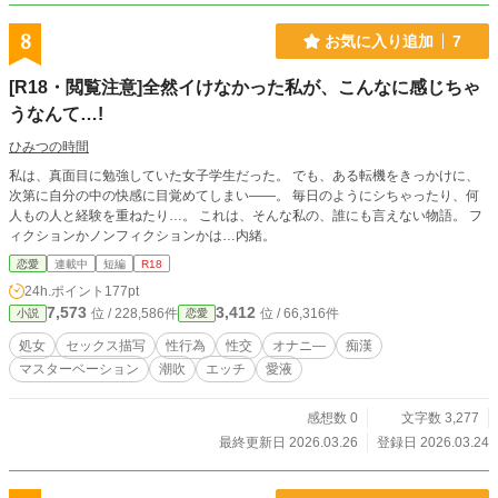
8
お気に入り追加
7
[R18・閲覧注意]全然イけなかった私が、こんなに感じちゃ
うなんて…!
ひみつの時間
私は、真面目に勉強していた女子学生だった。 でも、ある転機をきっかけに、
次第に自分の中の快感に目覚めてしまい――。 毎日のようにシちゃったり、何
人もの人と経験を重ねたり…。 これは、そんな私の、誰にも言えない物語。 フ
ィクションかノンフィクションかは…内緒。
恋愛
連載中
短編
R18
24h.ポイント
177pt
7,573
3,412
位 / 228,586件
位 / 66,316件
小説
恋愛
処女
セックス描写
性行為
性交
オナニ―
痴漢
マスターベーション
潮吹
エッチ
愛液
感想数 0
文字数 3,277
最終更新日 2026.03.26
登録日 2026.03.24