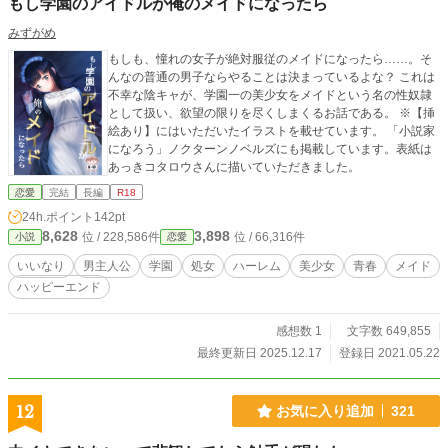
もし学園のアイドルが俺のメイドになったら
みずがめ
もしも、憧れの女子が絶対服従のメイドになったら……。そ
んなの普通の男子ならやることは決まっているよな？ これは
不幸な陰キャが、学園一の美少女をメイドという名の性奴隷
として扱い、欲望の限りを尽くしまくるお話である。 ※【挿
絵あり】にはいただいたイラストを載せています。 「小説家
になろう」ノクターンノベルズにも掲載しています。表紙は
あっきコタロウさんに描いていただきました。
恋愛
完結
長編
R18
24h.ポイント
142pt
8,628
3,898
位 / 228,586件
位 / 66,316件
小説
恋愛
いいなり
男主人公
学園
処女
ハーレム
美少女
青春
メイド
ハッピーエンド
感想数 1
文字数 649,855
最終更新日 2025.12.17
登録日 2021.05.22
12
お気に入り追加
321