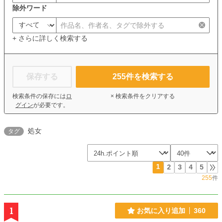
除外ワード
+ さらに詳しく検索する
保存する
255
件を検索する
検索条件の保存には
ロ
× 検索条件をクリアする
グイン
が必要です。
処女
タグ
1
2
3
4
5
255
件
1
お気に入り追加
360