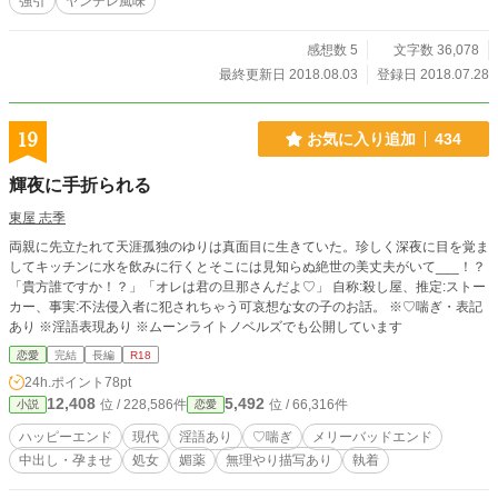
強引
ヤンデレ風味
感想数 5
文字数 36,078
最終更新日 2018.08.03
登録日 2018.07.28
19
お気に入り追加
434
輝夜に手折られる
東屋 志季
両親に先立たれて天涯孤独のゆりは真面目に生きていた。珍しく深夜に目を覚ま
してキッチンに水を飲みに行くとそこには見知らぬ絶世の美丈夫がいて___！？
「貴方誰ですか！？」「オレは君の旦那さんだよ♡」 自称:殺し屋、推定:ストー
カー、事実:不法侵入者に犯されちゃう可哀想な女の子のお話。 ※♡喘ぎ・表記
あり ※淫語表現あり ※ムーンライトノベルズでも公開しています
恋愛
完結
長編
R18
24h.ポイント
78pt
12,408
5,492
位 / 228,586件
位 / 66,316件
小説
恋愛
ハッピーエンド
現代
淫語あり
♡喘ぎ
メリーバッドエンド
中出し・孕ませ
処女
媚薬
無理やり描写あり
執着