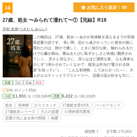
14
お気に入り追加
85
27歳、処女 〜みられて濡れて〜①【完結】R18
月村 未来(つきむら みらい)
この物語は、27歳、処女──あやが初体験を迎えるまでの官能
系恋愛小説です。 長い間、恋から遠ざかっていた彼女の前に
現れたのは、静かで優しく、ときに強引な彼。 触れられるだ
けで心臓が跳ね、重ねるたびに恥ずかしさと快感に翻弄され
ていく。 甘さと切なさに、淫らなほど濃密な夜。 心も身体も
少しずつ溶かされていくなかで、彼女は本当の“愛される快
楽”を知っていく。 「こんな初体験、してみたかった──」 大
人のエロティックラブストーリー。 恋愛小説が好きな方に
も、TL好きの方にもおすすめです。 🩷＝えち回です♡ エッチ
恋愛
完結
長編
R18
な気分の読み直しの際はぜひ♡ ＼＼番外編完結済／／ 【番外
24h.ポイント
85pt
編】27歳、処女の夜 〜まだ誰にも触れられたことのないカラ
11,551
5,222
位 / 228,586件
位 / 66,316件
小説
恋愛
ダ〜 本編とのリンクストーリーです。 しおり、いいね、お気
に入りもよろしくお願いいたします。 📚1巻・2025/10/11完
処女
初体験
ひとりエッチ
27歳処女受付OL
ハッピーエンド
結 📖続編あり！ 「続・27歳、処女 ～初めては終わらない
27歳処女シリーズ
大人の恋愛
心理的描写重視
～」も 公開・完結しております。 こちらを読み終えましたら
恋愛の先にある体の関係
純愛
2巻もどうぞ。
感想数 1
文字数 175,802