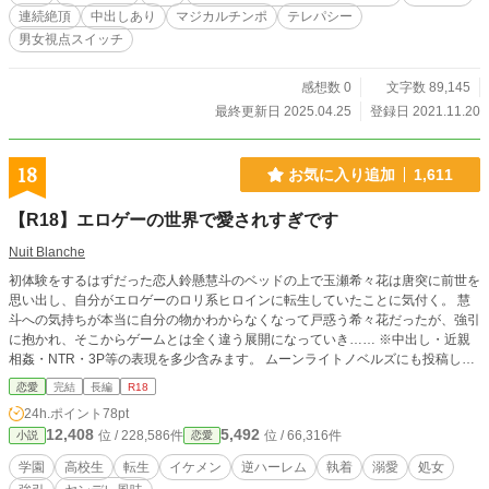
連続絶頂
中出しあり
マジカルチンポ
テレパシー
男女視点スイッチ
感想数 0
文字数 89,145
最終更新日 2025.04.25
登録日 2021.11.20
18
お気に入り追加
1,611
【R18】エロゲーの世界で愛されすぎです
Nuit Blanche
初体験をするはずだった恋人鈴懸慧斗のベッドの上で玉瀬希々花は唐突に前世を
思い出し、自分がエロゲーのロリ系ヒロインに転生していたことに気付く。 慧
斗への気持ちが本当に自分の物かわからなくなって戸惑う希々花だったが、強引
に抱かれ、そこからゲームとは全く違う展開になっていき…… ※中出し・近親
相姦・NTR・3P等の表現を多少含みます。 ムーンライトノベルズにも投稿して
います。
恋愛
完結
長編
R18
24h.ポイント
78pt
12,408
5,492
位 / 228,586件
位 / 66,316件
小説
恋愛
学園
高校生
転生
イケメン
逆ハーレム
執着
溺愛
処女