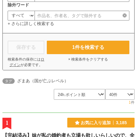
除外ワード
+ さらに詳しく検索する
保存する
1
件を検索する
検索条件の保存には
ロ
× 検索条件をクリアする
グイン
が必要です。
ざまあ（国が亡ぶレベル）
タグ
1
件
1
お気に入り追加
3,185
【完結済み】妹が私の婚約者も立場も欲しいらしいので、全