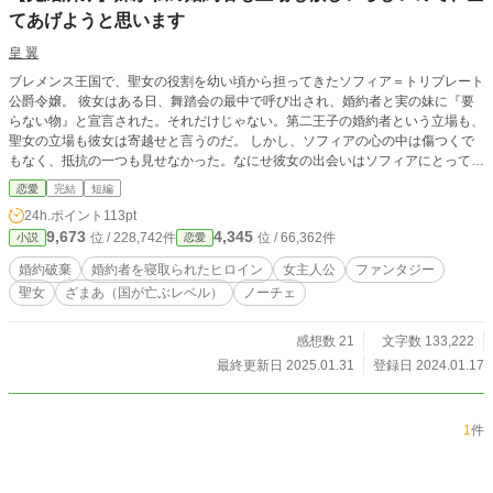
てあげようと思います
皇 翼
ブレメンス王国で、聖女の役割を幼い頃から担ってきたソフィア＝トリプレート
公爵令嬢。 彼女はある日、舞踏会の最中で呼び出され、婚約者と実の妹に『要
らない物』と宣言された。それだけじゃない。第二王子の婚約者という立場も、
聖女の立場も彼女は寄越せと言うのだ。 しかし、ソフィアの心の中は傷つくで
もなく、抵抗の一つも見せなかった。なにせ彼女の出会いはソフィアにとっては
願ったり叶ったりだったのだ。 そして内心では喜び勇んで、生まれ育ったクソ
恋愛
完結
短編
みたいな国――地獄を出て行くのだった。 ＊＊＊＊＊＊ ・書き方の変更のた
24h.ポイント
113pt
め、再稿。3人称から1人称になっています。
9,673
4,345
位 / 228,742件
位 / 66,362件
小説
恋愛
婚約破棄
婚約者を寝取られたヒロイン
女主人公
ファンタジー
聖女
ざまあ（国が亡ぶレベル）
ノーチェ
感想数 21
文字数 133,222
最終更新日 2025.01.31
登録日 2024.01.17
1
件