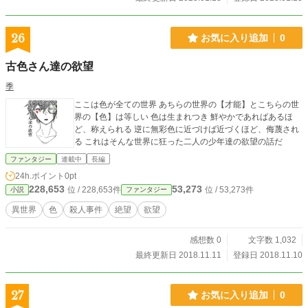
26
お気に入り追加
0
古色さん達の欲望
季
ここは色が全ての世界 あちらの世界の【才能】とこちらの世
界の【色】は等しい 色は生まれつき 鮮やかであればあるほ
ど、称えられる 逆に無彩色に近づけば近づくほど、侮蔑され
る これはそんな世界に狂った二人の少年達の欲望の話だ
ファンタジー
連載中
長編
24h.ポイント
0pt
228,653
53,273
位 / 228,653件
位 / 53,273件
小説
ファンタジー
異世界
色
殺人事件
絶望
欲望
感想数 0
文字数 1,032
最終更新日 2018.11.11
登録日 2018.11.10
27
お気に入り追加
0