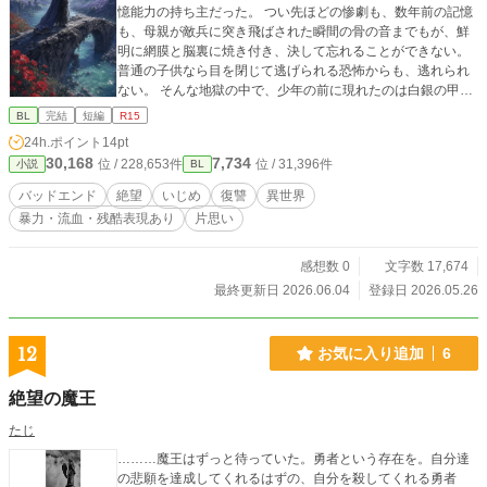
憶能力の持ち主だった。 つい先ほどの惨劇も、数年前の記憶
も、母親が敵兵に突き飛ばされた瞬間の骨の音までもが、鮮
明に網膜と脳裏に焼き付き、決して忘れることができない。
普通の子供なら目を閉じて逃げられる恐怖からも、逃れられ
ない。 そんな地獄の中で、少年の前に現れたのは白銀の甲冑
を纏った騎士・ローランだった。 ローランは泥にまみれた少
BL
完結
短編
R15
年を優しく抱き上げ、冷え切った体を温める。 鉄と死の臭い
24h.ポイント
14pt
しかない世界に、まるで春の陽だまりのような体温と、対岸
30,168
7,734
位 / 228,653件
位 / 31,396件
小説
BL
に咲くヘリオトロープの甘い花の香りをもたらした。 彼は少
年に「もう大丈夫だ」と告げ、「シノア」という新しい名前
バッドエンド
絶望
いじめ
復讐
異世界
を与える。 少年はローランの温もりに抗えなかった。 本当の
暴力・流血・残酷表現あり
片思い
名前（東岸の言葉で美しい紫の花を意味する名前）を告げる
こともできず、ただその腕の中で身を委ねる。 眼下では、自
分の「本当の名前」と死んだ同胞たちが、冷たい川に流され
感想数 0
文字数 17,674
ていく——。 過剰記憶を持つ少年は、この瞬間を一生忘れな
最終更新日 2026.06.04
登録日 2026.05.26
い。 AI補助利用しております。 AIイラストの挿絵がありま
す。 主人公が酷い目にしか遭いません。絶望BL。 BADエン
ドが苦手な方はお読みにならないようにお願いいたします。
12
お気に入り追加
6
カクヨム、Caitaなどにも載せています。
絶望の魔王
たじ
………魔王はずっと待っていた。勇者という存在を。自分達
の悲願を達成してくれるはずの、自分を殺してくれる勇者