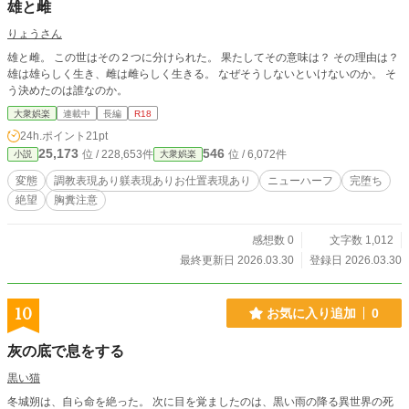
雄と雌
りょうさん
雄と雌。 この世はその２つに分けられた。 果たしてその意味は？ その理由は？
雄は雄らしく生き、雌は雌らしく生きる。 なぜそうしないといけないのか。 そ
う決めたのは誰なのか。
大衆娯楽
連載中
長編
R18
24h.ポイント
21pt
25,173
546
位 / 228,653件
位 / 6,072件
小説
大衆娯楽
変態
調教表現あり躾表現ありお仕置表現あり
ニューハーフ
完堕ち
絶望
胸糞注意
感想数 0
文字数 1,012
最終更新日 2026.03.30
登録日 2026.03.30
10
お気に入り追加
0
灰の底で息をする
黒い猫
冬城朔は、自ら命を絶った。 次に目を覚ましたのは、黒い雨の降る異世界の死