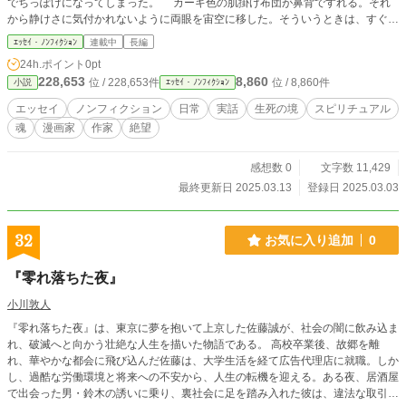
でちっぽけになってしまった。 カーキ色の肌掛け布団が鼻背ですれる。それ
から静けさに気付かれないように両眼を宙空に移した。そういうときは、すぐに
起きれなくて、陽射しに当たってきらきらと光る、遠方の人口衛星みたいな微小
ｴｯｾｲ・ﾉﾝﾌｨｸｼｮﾝ
連載中
長編
のホコリを、布団の中から見つめている。やがて、新鮮なコーヒーを淹れようだ
24h.ポイント
0pt
とか、今日はあの子と会おうだとか、まだ読み終えてない文庫を読もうとか、自
228,653
8,860
位 / 228,653件
位 / 8,860件
小説
ｴｯｾｲ・ﾉﾝﾌｨｸｼｮﾝ
分のためにシュークリームを買おうだとか考えて、何とかして元気を取り戻して
もらい起きることにしている。 僕は仕事を辞めて、バツイチで、漫画原作志
エッセイ
ノンフィクション
日常
実話
生死の境
スピリチュアル
望者で、ようやく掴んだ青年漫画誌の連載の話も消えてしまう。それでも日常は
魂
漫画家
作家
絶望
進んでいって……あてもない世界を、傍にいつも暗い道がある人生を、日々進ん
でいく。 いつになったら抜け出せるのかと、自問自答を繰り返しながら。その
積み重ねた日常を築くことが、その人の魂にとって、本当の価値があることを見
感想数 0
文字数 11,429
出す物語。
最終更新日 2025.03.13
登録日 2025.03.03
32
お気に入り追加
0
『零れ落ちた夜』
小川敦人
『零れ落ちた夜』は、東京に夢を抱いて上京した佐藤誠が、社会の闇に飲み込ま
れ、破滅へと向かう壮絶な人生を描いた物語である。 高校卒業後、故郷を離
れ、華やかな都会に飛び込んだ佐藤は、大学生活を経て広告代理店に就職。しか
し、過酷な労働環境と将来への不安から、人生の転機を迎える。ある夜、居酒屋
で出会った男・鈴木の誘いに乗り、裏社会に足を踏み入れた彼は、違法な取引に