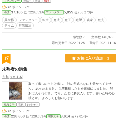
ファンタジー
連載中
長編
R15
界で生き直してやる。 もう決めたのだ。魔王軍の敗戦で平和が訪れるであろう
24h.ポイント
7pt
人の世界でのんびり畑でも耕しながらスローライフをおくることを。 ところが
37,165
5,855
位 / 228,653件
位 / 53,273件
小説
ファンタジー
その農村では何故か急激に観光産業の波が押し寄せ、自分を倒した勇者や聖女も
村にやってきたりと、企図せず巻き込まれてしまう元魔王の絶望からはじまる物
異世界
ファンタジー
転生
魔法
魔王
絶望
農家
観光
語。
テイム
暗黒魔法
感想数 7
文字数 140,979
最終更新日 2022.01.25
登録日 2021.11.16
17
お気に入り追加
1
未熟者の詩集
九丸(ひさまる)
取って出しのさらけ出し。 詩の形式もなにも分かってませ
ん。 思ったままを。 以前投稿したもを連載にしました。 解
釈は人それぞれ。 でも、たまに解説入ります。書いた時の心
境とか。 よろしくお願いします。
現代文学
完結
ｼｮｰﾄｼｮｰﾄ
24h.ポイント
0pt
228,653
9,614
位 / 228,653件
位 / 9,614件
小説
現代文学