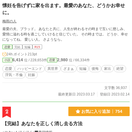
懐妊を告げずに家を出ます。最愛のあなた、どうかお幸せ
に。
梅雨の人
最愛の夫、ブラッド。 あなたと共に、人生が終わるその時まで互いに慈しみ、
愛情に溢れる時を過ごしていけると信じていた。 その時までは。 どうか、幸せ
になってね。 愛しい人。 さようなら。
恋愛
完結
短編
R15
24h.ポイント
213pt
6,414
2,980
位 / 228,653件
位 / 66,334件
小説
恋愛
恋愛
ハッピーエンド
異世界
ざまぁ
短編
後悔
家出
絶望
浮気・不倫
妊娠
文字数 36,937
最終更新日 2023.03.17
登録日 2023.02.14
2
お気に入り追加
754
【完結】あなたを正しく消し去る方法