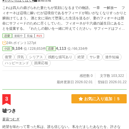
●やきいもほくほく●
書籍情報
これは四人の虐げられた妻たちが笑顔になるまでの物語。 一章 ー解放ー フ
ィオーネは辺境に嫁いだが辺境伯であるサフィードが戦いがなくなりすっかりと
腑抜けてしまう。 酒と女に溺れて堕落した生活を送るが、妻のフィオーネは懸
命にサフィードのために尽くしていた。 フィオーネが十六歳の誕生日にあるこ
とを提案する。 『わたしの願いを一緒に叶えてください』 サフィードはフィオ
ーネと共に彼女の願いを叶えていくがやがて──。 二章 ー欲望ー 平民のアスフ
恋愛
連載中
長編
R15
ァルは将来を約束したフラーという女性がいた。 二人で支え合って家族を養っ
24h.ポイント
127pt
ていたが、アスファルはチャンスを掴んで男爵となる。 「フラー、君とはもう
9,104
4,113
位 / 228,653件
位 / 66,334件
小説
恋愛
やってはいけない。僕はラウラと結婚するこになった」 アスファルは家族の世
話をすべて任せていたフラーを捨てて、貴族の女性との結婚を選んだ。 けれど
復讐
浮気
シリアス
残酷な描写あり
絶望
サレ妻
連作短編
半年後、フラーがアスファルの前に現れて──。 三章 ー猛毒ー 次期宰相である
ハッピーエンド
因果応報
チェルヴォニは裏表が激しい男だった。 「うるさいっ！ 今はそれどこれでは
ないんだよ」 「私の言うことが聞けないのか!?」 「口答えをするんじゃねぇ
よ」 隣国から嫁いできたエリュテイカは彼に惚れており言うことに従ってい
感想数 0
文字数 103,322
た。 何をしても怒らないエリュテイカ。彼女に隠れて不貞行為を繰り返してい
最終更新日 2026.02.01
登録日 2026.01.22
た。 けれどチェルヴォニはエリュテイカの本当の顔を知らなかったのだ。彼女
は──。 四章 ー絶望ー 王太子妃であるカーラーは妹のリリアンと王妃である母
を虐げているようだ。 なのに彼女は初夜を拒んで国王である父に色目を使って
3
お気に入り追加
5
いるという。 そんなカーラーを嫌っていたシュヴァルツだったがある〝真実〟
を知ることになる。 彼女とやり直そうとした時にはすべて手遅れだった。 （次
嘘つき
は……ボクの番だ） シュヴァルツを襲う恐怖と絶望。そしてついに──。 【注
意】 ＊連作短編です。一章ずつ登場人物が違います。 ＊クズ男へのざまぁがた
蒼宙つむぎ
くさんありますが溺愛要素は皆無です。 ＊苦手な方はご遠慮ください。 ＊誤字
絶望を味わって育った私は、誰も信じない。 私をだましたあなたを、許さな
報告はコメントからお願いします。