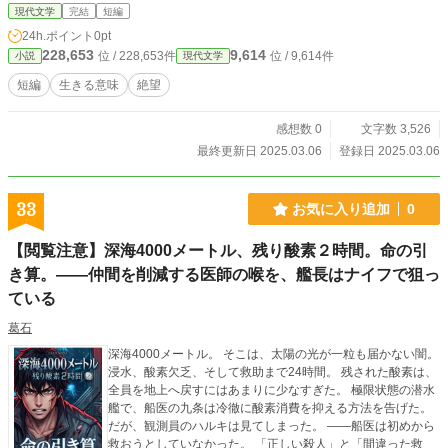
関与しながらも、贅沢な生活を手に入れていく。 しかし、組織の要求は次第に
現代文学
完結
短編
エスカレートし、ついには殺人を命じられる。拒否の余地はなく、罪の意識に苛
24h.ポイント
0pt
まれながらも彼は遂行。しかし逃亡の果てに逮捕され、死刑囚として孤独な日々
228,653
9,614
位 / 228,653件
位 / 9,614件
小説
現代文学
を過ごす。最期の瞬間、彼は過去の過ちを振り返り、かつての夢や母の愛、そし
て都会の見えない鎖に絡め取られた自分の愚かさを悟る。 死刑執行を目前にし
短編
生きる意味
絶望
ながらも、彼は静かに人生を受け入れる。罪と贖罪、光と闇が交錯する中、佐藤
の魂は永遠へと解き放たれる。本作は、夢と現実の狭間で生きた一人の男の悲哀
感想数 0
文字数 3,526
を、詩的な表現を交えて描いた作品である。
最終更新日 2025.03.06
登録日 2025.03.06
33
お気に入り追加
0
【閲覧注意】深海4000メートル、残り酸素２時間。命の引
き算。――仲間を削減する医師の喉を、艦長はナイフで狙っ
ている
葛石
深海4000メートル。 そこは、太陽の光が一粒も届かない闇。
浸水、酸素欠乏、そして救助まで24時間。 残された酸素は、
全員を地上へ戻すにはあまりに少なすぎた。 極限状態の潜水
艦で、船医の九条は冷徹に酸素消費を抑える方法を告げた。
だが、観測員のハルキは見てしまった。 ――船医は初めから
救おうとしていなかった。 「正しい殺人」と「間違った救