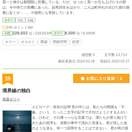
晃一と伸介は新聞部に所属している。だが、せっかく晃一が立ち上げたその部
は、今や存亡の危機にあった。起死回生をはかり、二人は町外れの古びた館の探
索に赴くが……。※他所にも登校しています。
ホラー
完結
短編
24h.ポイント
0pt
228,653
8,500
位 / 228,653件
位 / 8,500件
小説
ホラー
ホラー
オカルト
廃墟
閉鎖空間
絶望
感想数 0
文字数 13,713
最終更新日 2020.03.28
登録日 2020.03.27
29
お気に入り追加
2
境界線の独白
海藻ゼリー
エピローグ：存在の証明 世の中には、私たちの関係を「不
倫」という、たった二文字の記号で片付けようとする人がい
る。けれど、その薄っぺらな言葉では、僕たちが潜り抜けて
きたあの泥濘も、深夜の車中で流れた音楽も、君が流した血
のような涙も、何一つ説明することはできない。 君が死の淵