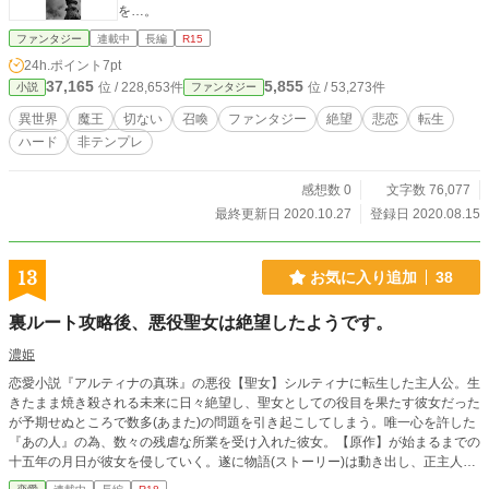
を…。
ファンタジー
連載中
長編
R15
24h.ポイント
7pt
37,165
5,855
位 / 228,653件
位 / 53,273件
小説
ファンタジー
異世界
魔王
切ない
召喚
ファンタジー
絶望
悲恋
転生
ハード
非テンプレ
感想数 0
文字数 76,077
最終更新日 2020.10.27
登録日 2020.08.15
13
お気に入り追加
38
裏ルート攻略後、悪役聖女は絶望したようです。
濃姫
恋愛小説『アルティナの真珠』の悪役【聖女】シルティナに転生した主人公。生
きたまま焼き殺される未来に日々絶望し、聖女としての役目を果たす彼女だった
が予期せぬところで数多(あまた)の問題を引き起こしてしまう。唯一心を許した
『あの人』の為、数々の残虐な所業を受け入れた彼女。【原作】が始まるまでの
十五年の月日が彼女を侵していく。遂に物語(ストーリー)は動き出し、正主人公
が登場するも何故か展開が思った通りに進まない。主要キャラの皆さんはどうや