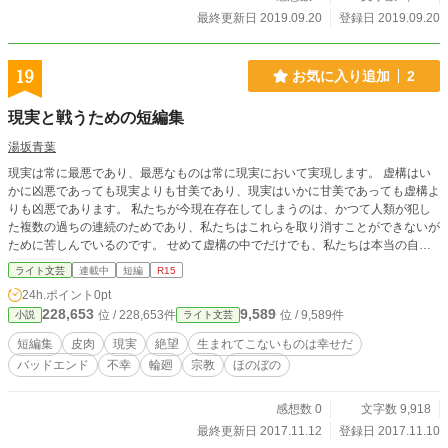
最終更新日 2019.09.20
登録日 2019.09.20
19
お気に入り追加
2
現実と戦うための短編集
湯坂青葉
現実は常に最悪であり、最悪なものは常に現実において実現します。 虚構はい
かに凶悪であっても現実よりも甘美であり、現実はいかに甘美であっても虚構よ
りも凶悪であります。 私たちが今現在存在してしまうのは、かつて人類が犯し
た複数の過ちの連続のためであり、私たちはこれらを取り消すことができないが
ために苦しんでいるのです。 せめて虚構の中でだけでも、私たちは本当の自由
を手に入れ、生という熱病から恢復することができればと願っています。 私た
ライト文芸
連載中
短編
R15
ちはいずれ腐肉となり腐臭を発する汚物となりますが、虚構の中の私たちは永遠
24h.ポイント
0pt
の生を得て根本の誤謬を正し理想の世界を実現することができます。 この短編
228,653
9,589
位 / 228,653件
位 / 9,589件
小説
ライト文芸
集は現実に生きる私たちに虚構の住人が現実と戦い勝利するための力量を与える
ためのものです。
短編集
皮肉
現実
絶望
生まれてこないものは幸せだ
バッドエンド
不幸
輪廻
宗教
ほのぼの
感想数 0
文字数 9,918
最終更新日 2017.11.12
登録日 2017.11.10