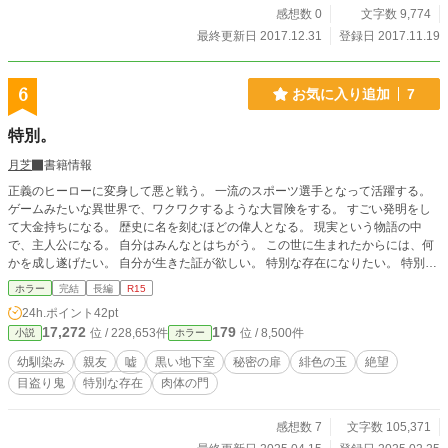
感想数 0
文字数 9,774
最終更新日 2017.12.31
登録日 2017.11.19
6
お気に入り追加
7
特別。
月芝
書籍情報
正義のヒーローに変身して悪と戦う。 一流のスポーツ選手となって活躍する。
ゲームみたいな異世界で、ワクワクするような大冒険をする。 すごい発明をし
て大金持ちになる。 歴史に名を刻むほどの偉人となる。 現実という物語の中
で、主人公になる。 自分はみんなとはちがう。 この世に生まれたからには、何
かを成し遂げたい。 自分が生きた証が欲しい。 特別な存在になりたい。 特別な
存在でありたい。 特別な存在だったらいいな。 そんな願望、誰だって少しは持
ホラー
完結
長編
R15
っているだろう？ でも、もしも本当に自分が世界にとっての「特別」だとした
24h.ポイント
42pt
ら…… 自宅の地下であるモノを見つけてしまったことを境にして、日常が変貌
17,272
179
位 / 228,653件
位 / 8,500件
小説
ホラー
していく。まるでオセロのように白が黒に、黒が白へと裏返る。 次々と明らか
になっていく真実。 特別なボクの心はいつまで耐えられるのだろうか…… 伝奇
幼馴染み
親友
嘘
黒い地下室
秘密の扉
緋色の玉
絶望
ホラー作品。
目盗り鬼
特別な存在
肉体の門
感想数 7
文字数 105,371