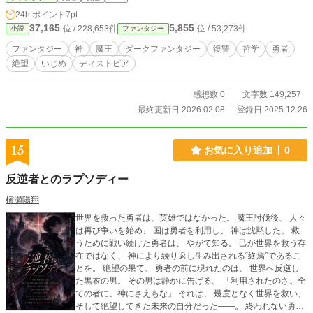
界を救った勇者が選んだ道は── これは、復讐劇の物語、そ
24h.ポイント
7pt
して──失われた世界への、最後の記録。 愛と憎悪、対立と
37,165
5,855
位 / 228,653件
位 / 53,273件
小説
ファンタジー
調和。 人間の本質に迫る、ダークファンタジー小説。 【テー
マ】 ・愛と憎悪の変容 ・復讐の虚無 ・支配と自由 ・対立と
ファンタジー
神
魔王
ダークファンタジー
復讐
哲学
勇者
調和 ━━━━━━━━━━━━━━━━━━━━━ 【作品に
絶望
いじめ
ディストピア
ついての注意事項】 この作品は架空の世界を舞台としたダー
クファンタジー小説です。 復讐と支配をテーマとした創作物
です。 【含まれる描写】 ・暴力描写、残酷な描写（R15相
感想数 0
文字数 149,257
当） ・いじめ、精神的虐待の描写 ・死亡描写、処刑シーン
最終更新日 2026.02.08
登録日 2025.12.26
（間接的） ・絶望的な展開 ※ハッピーエンドでもバッドエン
ドでもありません。 ※重く苦しい場面がありますが、最終的
には希望があります。 ※15歳未満の方の閲覧は推奨いたしま
15
お気に入り追加
0
せん。 ※本作はAIをプロット相談や校正の補助として使用し
ていますが、本文は作者本人が主体となって執筆、推敲を行
反逆者とのラプソディー
っております。 ※本作は「小説家になろう」「カクヨム」
「エブリスタ」「ステキブンゲイ」にも重複投稿していま
槇瀬陽翔
す。 精神的負担の大きい内容も含まれますので、ご自身の体
世界を救った勇者は、英雄ではなかった。 魔王討伐後、 人々
調と相談しながらお読みください。 それでも最後まで読んで
は再び争いを始め、 国は勇者を利用し、 神は沈黙した。 救
いただけた方には、きっと何かが心に残る作品となることを
うために戦い続けた勇者は、 やがて知る。 己が世界を救う存
願っております。
在ではなく、 神により繰り返し生み出される“終焉”であるこ
とを。 絶望の果て、 勇者の前に現れたのは、 世界へ反逆し
た黒衣の男。 その男は静かに告げる。 「利用されたのさ。全
ての者に。神にさえもな」 それは、 幾度となく世界を救い、
そして絶望してきた未来の自分だった――。 終われない勇者