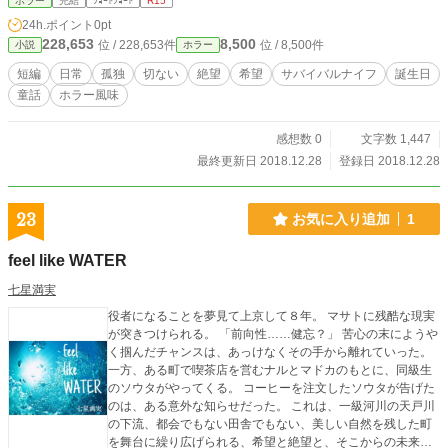
ホラー
完結
ｼｮｰﾄｼｮｰﾄ
R15
24h.ポイント
0pt
228,653
8,500
位 / 228,653件
位 / 8,500件
小説
ホラー
短編
日常
孤独
切ない
絶望
希望
サバイバルナイフ
誕生日
童話
ホラー風味
感想数 0
文字数 1,447
最終更新日 2018.12.28
登録日 2018.12.28
23
お気に入り追加
1
feel like WATER
七星満実
役者になることを夢見て上京して８年。 マサトに残酷な現実
が突きつけられる。 「前向性……健忘？」 苦心の末にようや
く掴んだチャンスは、あっけなくその手から離れていった。
一方、ある町で喫茶店を営むナルとマドカのもとに、同級生
のソウタがやってくる。 コーヒーを注文したソウタが告げた
のは、ある意外な知らせだった。 これは、一級河川の天戸川
の下流、都会でもない田舎でもない、美しい自然を残した町
を舞台に繰り広げられる、希望と絶望と、そこからの未来を