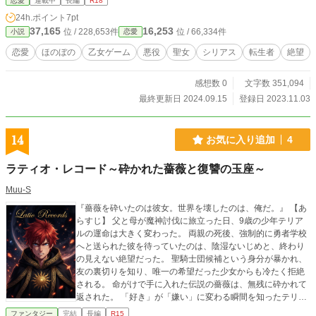
恋愛
連載中
長編
R18
ら新たな玩具に夢中なようで？ 『あの人』と幸せになりたい悪役聖女と攻略キ
24h.ポイント
7pt
ャラ達の行き過ぎた執着が巻き起こす新たな【裏ルート】とは？！
37,165
16,253
位 / 228,653件
位 / 66,334件
小説
恋愛
恋愛
ほのぼの
乙女ゲーム
悪役
聖女
シリアス
転生者
絶望
感想数 0
文字数 351,094
最終更新日 2024.09.15
登録日 2023.11.03
14
お気に入り追加
4
ラティオ・レコード～砕かれた薔薇と復讐の玉座～
Muu-S
『薔薇を砕いたのは彼女。世界を壊したのは、俺だ。』 【あ
らすじ】 父と母が魔神討伐に旅立った日、9歳の少年テリア
ルの運命は大きく変わった。 両親の死後、強制的に勇者学校
へと送られた彼を待っていたのは、陰湿ないじめと、終わり
の見えない絶望だった。 聖騎士団候補という身分が暴かれ、
友の裏切りを知り、唯一の希望だった少女からも冷たく拒絶
される。 命がけで手に入れた伝説の薔薇は、無残に砕かれて
返された。 「好き」が「嫌い」に変わる瞬間を知ったテリア
ルは、心を憎悪で満たし、ある決断をする。 魔神を倒し、世
ファンタジー
完結
長編
R15