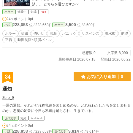
済」。 どちらを選びますか？
ホラー
連載中
短編
R15
24h.ポイント
0pt
228,653
8,500
位 / 228,653件
位 / 8,500件
小説
ホラー
ホラー
短編
怖い話
深海
パニック
サスペンス
潜水艦
絶望
正義
時間制限×頭脳バトル
感想数 0
文字数 8,090
最終更新日 2026.07.18
登録日 2026.06.22
34
お気に入り追加
0
通知
Zero_9
一通の通知。それがどれ程私達を苦しめるのか。どれ程わたしたちを楽しませる
のか。悪魔の足音に今日も私達は踊らされ、生きている。
現代文学
完結
ｼｮｰﾄｼｮｰﾄ
24h.ポイント
0pt
228,653
9,614
位 / 228,653件
位 / 9,614件
小説
現代文学