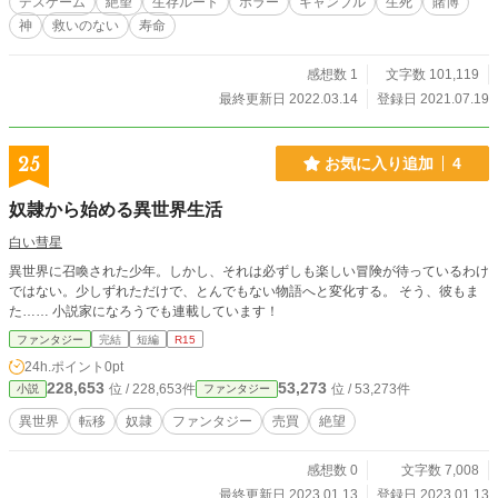
デスゲーム
絶望
生存ルート
ホラー
ギャンブル
生死
賭博
神
救いのない
寿命
感想数 1
文字数 101,119
最終更新日 2022.03.14
登録日 2021.07.19
25
お気に入り追加
4
奴隷から始める異世界生活
白い彗星
異世界に召喚された少年。しかし、それは必ずしも楽しい冒険が待っているわけ
ではない。少しずれただけで、とんでもない物語へと変化する。 そう、彼もま
た…… 小説家になろうでも連載しています！
ファンタジー
完結
短編
R15
24h.ポイント
0pt
228,653
53,273
位 / 228,653件
位 / 53,273件
小説
ファンタジー
異世界
転移
奴隷
ファンタジー
売買
絶望
感想数 0
文字数 7,008
最終更新日 2023.01.13
登録日 2023.01.13