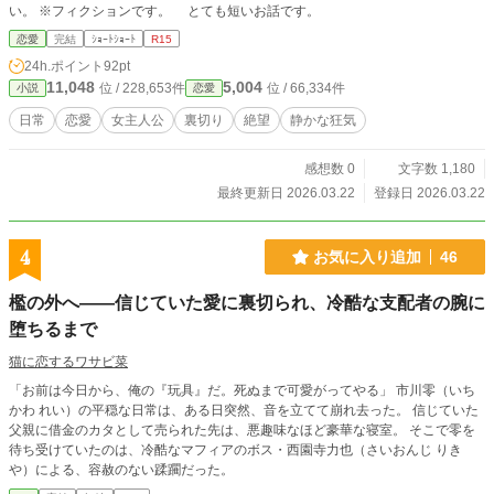
い。 ※フィクションです。 とても短いお話です。
恋愛
完結
ｼｮｰﾄｼｮｰﾄ
R15
24h.ポイント
92pt
11,048
5,004
位 / 228,653件
位 / 66,334件
小説
恋愛
日常
恋愛
女主人公
裏切り
絶望
静かな狂気
感想数 0
文字数 1,180
最終更新日 2026.03.22
登録日 2026.03.22
4
お気に入り追加
46
檻の外へ――信じていた愛に裏切られ、冷酷な支配者の腕に
堕ちるまで
猫に恋するワサビ菜
「お前は今日から、俺の『玩具』だ。死ぬまで可愛がってやる」 市川零（いち
かわ れい）の平穏な日常は、ある日突然、音を立てて崩れ去った。 信じていた
父親に借金のカタとして売られた先は、悪趣味なほど豪華な寝室。 そこで零を
待ち受けていたのは、冷酷なマフィアのボス・西園寺力也（さいおんじ りき
や）による、容赦のない蹂躙だった。