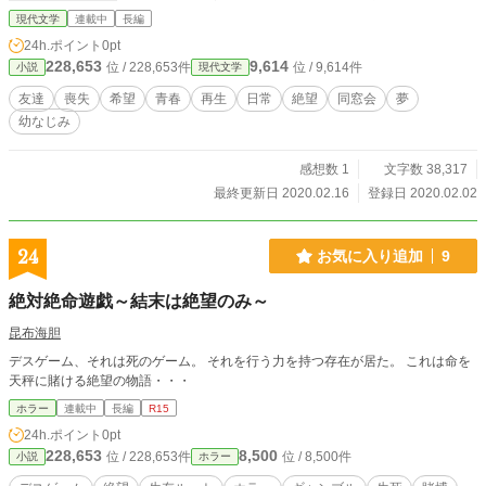
紡ぎだす物語。
現代文学
連載中
長編
24h.ポイント
0pt
228,653
9,614
位 / 228,653件
位 / 9,614件
小説
現代文学
友達
喪失
希望
青春
再生
日常
絶望
同窓会
夢
幼なじみ
感想数 1
文字数 38,317
最終更新日 2020.02.16
登録日 2020.02.02
24
お気に入り追加
9
絶対絶命遊戯～結末は絶望のみ～
昆布海胆
デスゲーム、それは死のゲーム。 それを行う力を持つ存在が居た。 これは命を
天秤に賭ける絶望の物語・・・
ホラー
連載中
長編
R15
24h.ポイント
0pt
228,653
8,500
位 / 228,653件
位 / 8,500件
小説
ホラー