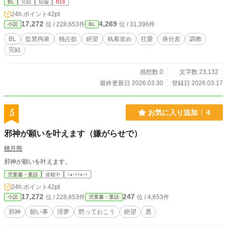
BL
完結
短編
R18
24h.ポイント
42pt
17,272
4,269
位 / 228,653件
位 / 31,396件
小説
BL
BL
監禁拘束
独占欲
絶望
執着攻め
狂愛
身分差
調教
完結
感想数 0
文字数 23,132
最終更新日 2026.03.30
登録日 2026.03.17
5
お気に入り追加
4
邪神が願いを叶えます（嫌がらせで）
桃月熊
邪神が願いを叶えます。
児童書・童話
連載中
ｼｮｰﾄｼｮｰﾄ
24h.ポイント
42pt
17,272
247
位 / 228,653件
位 / 4,653件
小説
児童書・童話
邪神
願い事
淫夢
黙っておこう
絶望
悪