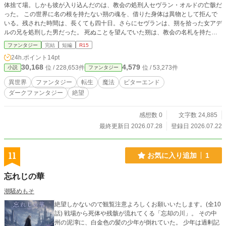
体捨て場。しかも彼が入り込んだのは、教会の処刑人セヴラン・オルドの亡骸だ
った。 この世界に名の根を持たない朔の魂を、借りた身体は異物として拒んで
いる。残された時間は、長くても四十日。さらにセヴランは、朔を拾った女アデ
ルの兄を処刑した男だった。 死ぬことを望んでいた朔は、教会の名札を持たな
い難民たちと暮らすうち、明日のためにパンを残し、南の林檎を食べたいと思い
ファンタジー
完結
短編
R15
始める。 だが町を守る白炎は、毎年四十八人の名を奪わなければ維持できな
24h.ポイント
14pt
い。大灯礼の日、仲間の少年リュカも名炉へ連れ去られる。 一度死を選んだ男
30,168
4,579
位 / 228,653件
位 / 53,273件
小説
ファンタジー
が、ようやく「生きたい」と願うまでの物語。 彼の二度目の死を、救いとは呼
ばない。 ※本作は自死を題材に含みます。具体的な方法の描写はありません。
異世界
ファンタジー
転生
魔法
ビターエンド
暴力・残酷描写があります。 ※小説家になろう様でも連載しております
ダークファンタジー
絶望
感想数 0
文字数 24,885
最終更新日 2026.07.28
登録日 2026.07.22
11
お気に入り追加
1
忘れじの華
潮騒めもそ
絶望しかないので観覧注意よろしくお願いいたします。(全10
話) 戦場から死体や残骸が流れてくる「忘却の川」。 その中
州の泥濘に、白金色の髪の少年が倒れていた。 少年は過剰記