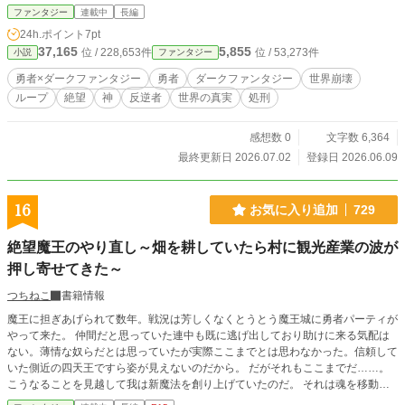
たちが紡ぐ、 反逆と絶望のダークファンタジー。
ファンタジー
連載中
長編
24h.ポイント
7pt
37,165
5,855
位 / 228,653件
位 / 53,273件
小説
ファンタジー
勇者×ダークファンタジー
勇者
ダークファンタジー
世界崩壊
ループ
絶望
神
反逆者
世界の真実
処刑
感想数 0
文字数 6,364
最終更新日 2026.07.02
登録日 2026.06.09
16
お気に入り追加
729
絶望魔王のやり直し～畑を耕していたら村に観光産業の波が
押し寄せてきた～
つちねこ
書籍情報
魔王に担ぎあげられて数年。戦況は芳しくなくとうとう魔王城に勇者パーティが
やって来た。 仲間だと思っていた連中も既に逃げ出しており助けに来る気配は
ない。薄情な奴らだとは思っていたが実際ここまでとは思わなかった。信頼して
いた側近の四天王ですら姿が見えないのだから。 だがそれもここまでだ……。
こうなることを見越して我は新魔法を創り上げていたのだ。 それは魂を移動さ
せる禁忌とされる暗黒魔法。 こんな魔王軍からは離脱して、のどかで平和な世