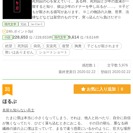
死刑囚の心を変えていく。 ある時、死刑囚と少年の血液が一
致すると知り、彼は少年のドナーを申し出るが……。 ※子ど
もが殺される描写があります。 ※この物語の人物、世界、法
律などなどは架空のものです。突っ込んだら負けだぞ☆
現代文学
完結
ｼｮｰﾄｼｮｰﾄ
24h.ポイント
0pt
228,653
9,614
位 / 228,653件
位 / 9,614件
小説
現代文学
絶望
死刑囚
病気
安楽死
復讐
胸糞
子どもが殺されます
救いはありません
ショートショート
感想数 1
文字数 5,976
最終更新日 2020.02.22
登録日 2020.02.22
31
お気に入り追加
0
ほるぷ
名前も知らない兵士
たまに僕は本当に小さくなってしまう。それは、他人と比べたり、自分に自信
が無くなってたり、ひどく落ち込むときにおこる。 その日の朝も、重なる綿
繊維の波の上に僕は立っていて、まるで違う惑星にいるかのように、壮大な場所