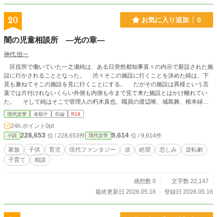
20
お気に入り追加
0
闇の児童相談所 ―光の章―
神代 恒一
区役所で働いていた一之瀬純は、ある日突然都知事直々の内示で新設された施
設に行かされることとなった。 渋々そこの施設に行くことを決めた純は、下
見も兼ねてそこの施設を見に行くことにする。 だがその施設は異様という言
葉では片付けれないくらい外側も内側も今まで見て来た施設とはかけ離れてい
た。 そして純はそこで管理人の朽木真也、職員の渡辺唯、城島舞、根本緑、
オペレーターのマリア塁と出会う。 そこの職員達は皆それぞれ過去に傷を抱
現代文学
連載中
長編
R18
えていた。 そしてそれらを束ねているのがそこの施設長である蔵馬健人だっ
24h.ポイント
0pt
た。 彼もまた過去に傷を抱えていた人物だった。 そして純は、ここで行わ
228,653
9,614
位 / 228,653件
位 / 9,614件
小説
現代文学
れていた仕事を知って驚愕することになる。 ここの主な仕事は、虐待をして
いる親から子供を一人百万円で買い取るという常識では考えられない内容だっ
家族
子供
育児
現代ファンタジー
涙
絶望
悲しみ
逆転劇
た。 そんな蔵馬達をサポートするのが冴島涼子知事とナイトケージ責任者の
子育て
相談
影山誠だった。 そして涼子は純に向かって言い放つ。 「国も都も関係ない機
関。健人が率いるナイトフォレスト。そして誠が率いるナイトケージ。そしてそ
こに東京都の力を持った私の三つの機関で構成された全く新しい機関。それが闇
感想数 0
文字数 22,147
の児童相談所なの」と。 最初はこの活動に反発していた純だったが、この活
最終更新日 2026.05.16
登録日 2026.05.16
動の中で色々な親や色々な子供と出会う内に、この活動の意義を少しずつ理解し
ていく。 育児とは何か？ 親というのはどういう存在か？ 本当の子供の幸
せとは何か？ このお話を読んで少しでも育児に不安を感じたり、ナイトフォ