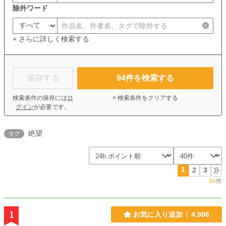
除外ワード
+ さらに詳しく検索する
保存する
94
件を検索する
検索条件の保存には
ロ
× 検索条件をクリアする
グイン
が必要です。
絶望
タグ
1
2
3
94
件
1
お気に入り追加
4,906