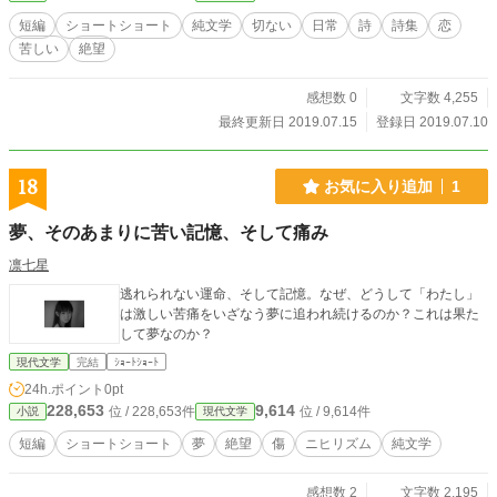
短編
ショートショート
純文学
切ない
日常
詩
詩集
恋
苦しい
絶望
感想数 0
文字数 4,255
最終更新日 2019.07.15
登録日 2019.07.10
18
お気に入り追加
1
夢、そのあまりに苦い記憶、そして痛み
凛七星
逃れられない運命、そして記憶。なぜ、どうして「わたし」
は激しい苦痛をいざなう夢に追われ続けるのか？これは果た
して夢なのか？
現代文学
完結
ｼｮｰﾄｼｮｰﾄ
24h.ポイント
0pt
228,653
9,614
位 / 228,653件
位 / 9,614件
小説
現代文学
短編
ショートショート
夢
絶望
傷
ニヒリズム
純文学
感想数 2
文字数 2,195