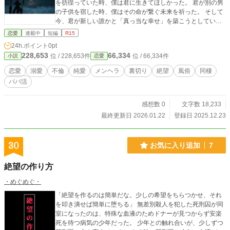
を彷徨っていた時、僕は君に生きてほしかった。 君が別の男
の子供を宿した時、僕はその命が繋ぐ未来を祈った。 そして
今、君が新しい誰かと「真っ当な幸せ」を築こうとしてい
る。 「愛している」という言葉を贈るには、僕たちの間には
恋愛
連載中
短編
R15
あまりに多くの泥と血が混じりすぎている。 その代わりに、
24h.ポイント
0pt
僕の人生のすべてを、君への答えにしようと思う。 君が困っ
228,653
66,334
位 / 228,653件
位 / 66,334件
小説
恋愛
た時に差し出す手。君の子供を抱く腕。君の新しい生活を支
えるための、僕の残された時間。 僕がこの世界に存在してい
恋愛
溺愛
不倫
純愛
メンヘラ
裏切り
絶望
風俗
同棲
ること。それ自体が、僕から君へ贈る、唯一無二の愛の形
パパ活
だ。 君だけに、君の為だけに存在して欲しい。 僕のすべて
を、君だけが受け取って欲しい。 僕はこれからも、君が生き
る世界を、この命を懸けて生きていく。
感想数 0
文字数 18,233
最終更新日 2026.01.22
登録日 2025.12.23
30
お気に入り追加
7
絶望の作り方
・めぐめぐ・
「絶望を作るのは簡単だな。少しの希望をちらつかせ、それ
を叩き潰せば簡単に堕ちる」 無差別殺人を犯した死刑囚が同
室になったのは、特殊な血液のためドナーが見つからず安楽
死を待つ病気の少年だった。 少年との触れ合いが、少しずつ