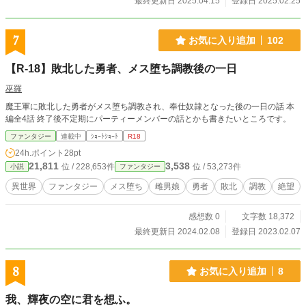
最終更新日 2025.04.15
登録日 2025.02.25
7
お気に入り追加
102
【R-18】敗北した勇者、メス堕ち調教後の一日
巫羅
魔王軍に敗北した勇者がメス堕ち調教され、奉仕奴隷となった後の一日の話 本
編全4話 終了後不定期にパーティーメンバーの話とかも書きたいところです。
ファンタジー
連載中
ｼｮｰﾄｼｮｰﾄ
R18
24h.ポイント
28pt
21,811
3,538
位 / 228,653件
位 / 53,273件
小説
ファンタジー
異世界
ファンタジー
メス堕ち
雌男娘
勇者
敗北
調教
絶望
感想数 0
文字数 18,372
最終更新日 2024.02.08
登録日 2023.02.07
8
お気に入り追加
8
我、輝夜の空に君を想ふ。