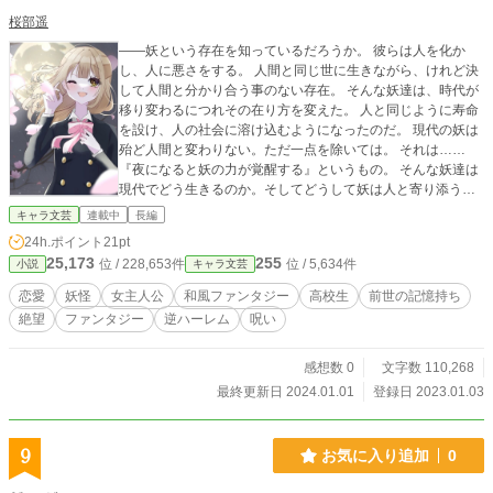
桜部遥
——妖という存在を知っているだろうか。 彼らは人を化か
し、人に悪さをする。 人間と同じ世に生きながら、けれど決
して人間と分かり合う事のない存在。 そんな妖達は、時代が
移り変わるにつれその在り方を変えた。 人と同じように寿命
を設け、人の社会に溶け込むようになったのだ。 現代の妖は
殆ど人間と変わりない。ただ一点を除いては。 それは……
『夜になると妖の力が覚醒する』というもの。 そんな妖達は
現代でどう生きるのか。そしてどうして妖は人と寄り添う生
活をしようと決めたのか。 その全てを語るには今は少しだけ
キャラ文芸
連載中
長編
早すぎるかもしれない。 ただ、彼らは望んでいるのだ。 ——
24h.ポイント
21pt
彼らの希望であり、光である、ただ一人の少女を。
25,173
255
位 / 228,653件
位 / 5,634件
小説
キャラ文芸
恋愛
妖怪
女主人公
和風ファンタジー
高校生
前世の記憶持ち
絶望
ファンタジー
逆ハーレム
呪い
感想数 0
文字数 110,268
最終更新日 2024.01.01
登録日 2023.01.03
9
お気に入り追加
0