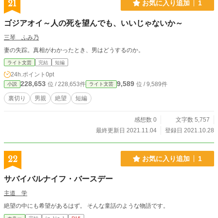
21
お気に入り追加
1
レストに預けたいと思った人は、今すぐ誰かに相談して下さい。 まだ、この
世の中に闇の児童相談所は存在していませんが、それに代わる相談窓口は存在し
ゴジアオイ～人の死を望んでも、いいじゃないか～
ています。 手遅れにならない内にお願いします。
三琴 ふみ乃
妻の失踪。真相がわかったとき、男はどうするのか。
ライト文芸
完結
短編
24h.ポイント
0pt
228,653
9,589
位 / 228,653件
位 / 9,589件
小説
ライト文芸
裏切り
男親
絶望
短編
感想数 0
文字数 5,757
最終更新日 2021.11.04
登録日 2021.10.28
22
お気に入り追加
1
サバイバルナイフ・バースデー
主道 学
絶望の中にも希望があるはず。 そんな童話のような物語です。