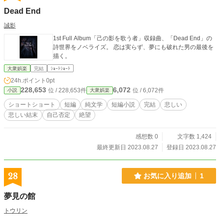
Dead End
誠影
1st Full Album「己の影を歌う者」収録曲、「Dead End」の
詩世界をノベライズ。 恋は実らず、夢にも破れた男の最後を
描く。
大衆娯楽
完結
ｼｮｰﾄｼｮｰﾄ
24h.ポイント
0pt
228,653
6,072
位 / 228,653件
位 / 6,072件
小説
大衆娯楽
ショートショート
短編
純文学
短編小説
完結
悲しい
悲しい結末
自己否定
絶望
感想数 0
文字数 1,424
最終更新日 2023.08.27
登録日 2023.08.27
28
お気に入り追加
1
夢見の館
トウリン