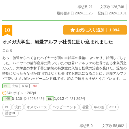
感想数 21
文字数 126,748
最終更新日 2024.11.25
登録日 2024.10.31
10
お気に入り追加
1,094
オメガ大学生、溺愛アルファ社長に囲い込まれました
こたま
あっ！脇道から出てきたハイヤーが僕の自転車の前輪にぶつかり、転倒してしま
った。ハイヤーの後部座席に乗っていたのは若いアルファの社長である東条秀之
だった。大学生の木村千尋は病院の特別室に入院し怪我の治療を受けた。退院の
時期になったらなぜか自宅ではなく社長宅でお世話になることに。溺愛アルファ
×可愛いオメガのハッピーエンドBLです。読んで頂きありがとうございます。今
後随時追加更新するかもしれません。
BL
完結
長編
R18
24h.ポイント
262pt
5,118
1,012
位 / 228,643件
位 / 31,392件
小説
BL
BL
現代
オメガバース
ハッピーエンド
溺愛
年の差
α×Ω
濃密BL
感想数 0
文字数 58,882