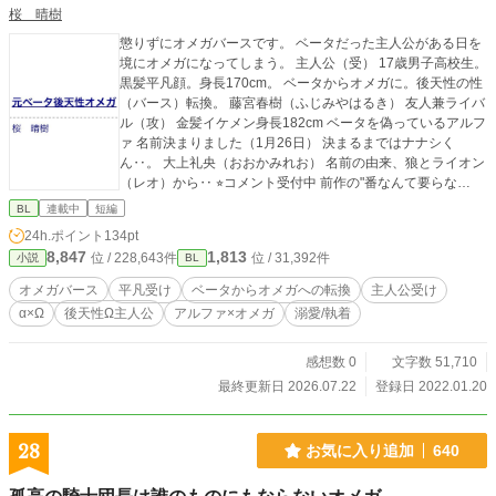
桜 晴樹
懲りずにオメガバースです。 ベータだった主人公がある日を
境にオメガになってしまう。 主人公（受） 17歳男子高校生。
黒髪平凡顔。身長170cm。 ベータからオメガに。後天性の性
（バース）転換。 藤宮春樹（ふじみやはるき） 友人兼ライバ
ル（攻） 金髪イケメン身長182cm ベータを偽っているアルフ
ァ 名前決まりました（1月26日） 決まるまではナナシく
ん‥。 大上礼央（おおかみれお） 名前の由来、狼とライオン
（レオ）から‥ ⭐︎コメント受付中 前作の"番なんて要らな
い"は、編集作業につき、更新停滞中です。 宜しければ其方も
BL
連載中
短編
読んで頂ければ喜びます。
24h.ポイント
134pt
8,847
1,813
位 / 228,643件
位 / 31,392件
小説
BL
オメガバース
平凡受け
ベータからオメガへの転換
主人公受け
α×Ω
後天性Ω主人公
アルファ×オメガ
溺愛/執着
感想数 0
文字数 51,710
最終更新日 2026.07.22
登録日 2022.01.20
28
お気に入り追加
640