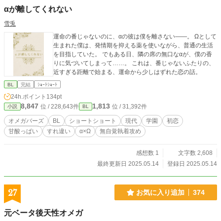
αが離してくれない
雪兎
運命の番じゃないのに、αの彼は僕を離さない――。 Ωとして
生まれた僕は、発情期を抑える薬を使いながら、普通の生活
を目指していた。 でもある日、隣の席の無口なαが、僕の香
りに気づいてしまって……。 これは、番じゃないふたりの、
近すぎる距離で始まる、運命から少しはずれた恋の話。
BL
完結
ｼｮｰﾄｼｮｰﾄ
24h.ポイント
134pt
8,847
1,813
位 / 228,643件
位 / 31,392件
小説
BL
オメガバーズ
BL
ショートショート
現代
学園
初恋
甘酸っぱい
すれ違い
α×Ω
無自覚執着攻め
感想数 1
文字数 2,608
最終更新日 2025.05.14
登録日 2025.05.14
27
お気に入り追加
374
元ベータ後天性オメガ