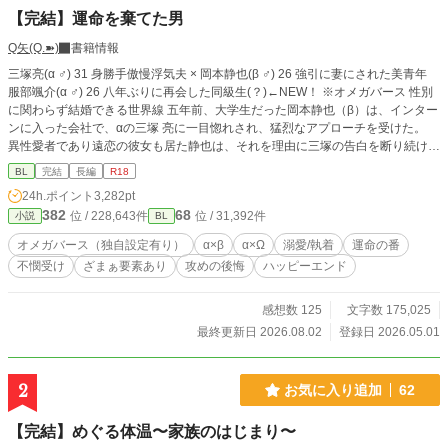
【完結】運命を棄てた男
Q矢(Q.➽)
書籍情報
三塚亮(α ♂) 31 身勝手傲慢浮気夫 × 岡本静也(β ♂) 26 強引に妻にされた美青年
服部颯介(α ♂) 26 八年ぶりに再会した同級生(？)←NEW！ ※オメガバース 性別
に関わらず結婚できる世界線 五年前、大学生だった岡本静也（β）は、インター
ンに入った会社で、αの三塚 亮に一目惚れされ、猛烈なアプローチを受けた。
異性愛者であり遠恋の彼女も居た静也は、それを理由に三塚の告白を断り続けた
が、ある時三塚に酒に酔わされ、抱かれてしまう。 既成事実を作る事に成功し
BL
完結
長編
R18
た三塚は、強引に静也を略奪、結婚。 しかし熱愛は続かず、三塚は愛人を囲い
24h.ポイント
3,282pt
始める。しかも相手はΩで、三塚と番になって子どもを産む事を望んでいた。 バ
382
68
位 / 228,643件
位 / 31,392件
小説
BL
ース法により、婚姻外の番契約は禁止されている。可愛い愛人の願いを叶える為
には、まず静也と離婚しなくてはならない。 そうして結婚生活が五年目に入っ
オメガバース（独自設定有り）
α×β
α×Ω
溺愛/執着
運命の番
たある夜、三塚は静也に離婚を切り出す。 愛人に目が眩む三塚は、この先で自
不憫受け
ざまぁ要素あり
攻めの後悔
ハッピーエンド
分を待つ恐ろしい運命など、想像すらできずにいたが……。 手段を選ばず生き
てきた傲慢浮気男・三塚の末路とは。 そして捨てられた静也の、意外な未来と
は。 ※お詫び 17話のラスト、三年ではなく五年の間違いです！明らかなうっか
感想数 125
文字数 175,025
りミスです！ お詫びして訂正いたしますm(_ _)m
最終更新日 2026.08.02
登録日 2026.05.01
2
お気に入り追加
62
【完結】めぐる体温〜家族のはじまり〜