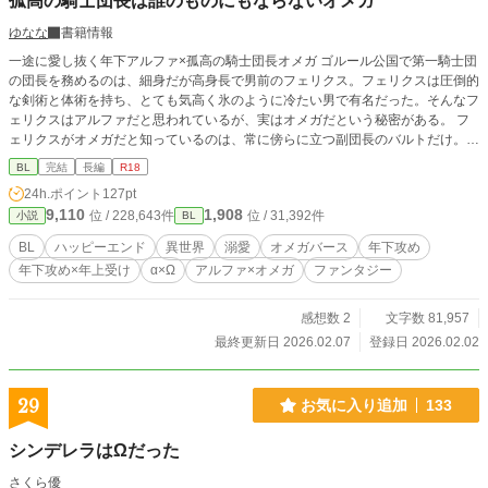
孤高の騎士団長は誰のものにもならないオメガ
ゆなな
書籍情報
一途に愛し抜く年下アルファ×孤高の騎士団長オメガ ゴルール公国で第一騎士団
の団長を務めるのは、細身だが高身長で男前のフェリクス。フェリクスは圧倒的
な剣術と体術を持ち、とても気高く氷のように冷たい男で有名だった。そんなフ
ェリクスはアルファだと思われているが、実はオメガだという秘密がある。 フ
ェリクスがオメガだと知っているのは、常に傍らに立つ副団長のバルトだけ。
金の髪が眩しく美しいバルトは優れたアルファだ。 それは愛するフェリクスの
BL
完結
長編
R18
隣に立つべく懸命に成長してきた証でもあるのだが、フェリクスはバルトの告白
24h.ポイント
127pt
を何年も断り続けている。 それはこれまでのフェリクスの経験から、どうして
9,110
1,908
位 / 228,643件
位 / 31,392件
小説
BL
も眩しいほどに立派に成長したバルトを受け入れられない理由があった。 ※具
体的な犯罪行為の内容の記載はしておりませんが、子供の人身売買について記載
BL
ハッピーエンド
異世界
溺愛
オメガバース
年下攻め
があります。 物語の必要最低限の記載にしたつもりでしたが、そういった表現
年下攻め×年上受け
α×Ω
アルファ×オメガ
ファンタジー
が苦手な方は閲覧をご遠慮ください。
感想数 2
文字数 81,957
最終更新日 2026.02.07
登録日 2026.02.02
29
お気に入り追加
133
シンデレラはΩだった
さくら優