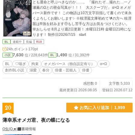
とも運命と呼ぶべきなのか……。 「撮れたぞ…撮れた…一ノ
瀬薫のΩとの密会写真が！！！ 大スクープだ」 α×Ω オメガ
バース新作です！ この物語は10万文字目指して書くので末永
くよろしくお願いします✨️ ※枝浬菰文庫初めて🔰の方へ 枝浬
菰はR強を好みます🥺もし苦手な方はお気をつけください。
🌸おしらせ 8月より週2日更新！ 水曜日21時 金曜日21時にな
ります！ 制作日2026/7/15 start
BL
連載中
長編
R18
24h.ポイント
170pt
7,630
1,490
位 / 228,643件
位 / 31,392件
小説
BL
BL
♡喘ぎ
拘束
オメガバース（独自設定有り）
α×Ω
創作BL小説
溺愛
春分
俳優・芸能人
俳優
感想数 0
文字数 5,333
最終更新日 2026.08.05
登録日 2026.07.12
20
お気に入り追加
1,999
薄幸系オメガ君、夜の蝶になる
Q矢(Q.➽)
書籍情報