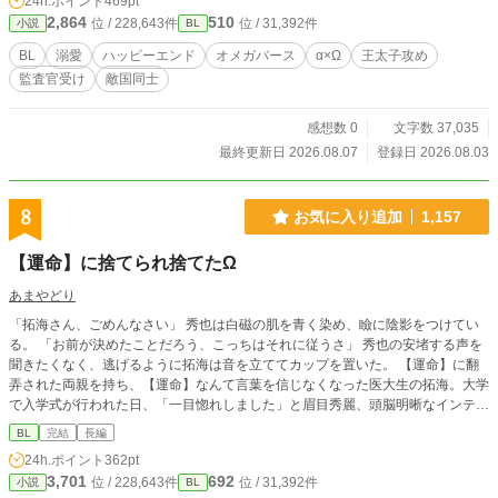
24h.ポイント
469pt
ーエンド ■AI活用 ・表紙（AIイラスト） ・会話テンポ＆文章
2,864
510
位 / 228,643件
位 / 31,392件
小説
BL
校正 ・タイトル/名前/タグ案 ■作者コメント 全年齢対象
BL
溺愛
ハッピーエンド
オメガバース
α×Ω
王太子攻め
監査官受け
敵国同士
感想数 0
文字数 37,035
最終更新日 2026.08.07
登録日 2026.08.03
8
お気に入り追加
1,157
【運命】に捨てられ捨てたΩ
あまやどり
「拓海さん、ごめんなさい」 秀也は白磁の肌を青く染め、瞼に陰影をつけてい
る。 「お前が決めたことだろう、こっちはそれに従うさ」 秀也の安堵する声を
聞きたくなく、逃げるように拓海は音を立ててカップを置いた。 【運命】に翻
弄された両親を持ち、【運命】なんて言葉を信じなくなった医大生の拓海。大学
で入学式が行われた日、「一目惚れしました」と眉目秀麗、頭脳明晰なインテリ
眼鏡風な新入生、秀也に突然告白された。 なんと、彼は有名な大病院の院長の
BL
完結
長編
一人息子でαだった。 右往左往ありながらも番を前提に恋人となった二人。卒業
24h.ポイント
362pt
後、二人の前に、秀也の幼馴染で元婚約者であるαの女が突然現れて……。 前か
3,701
692
位 / 228,643件
位 / 31,392件
小説
BL
ら拓海を狙っていた先輩は傷ついた拓海を慰め、ここぞとばかりに自分と同居す