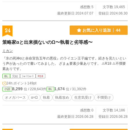
感想数 5
文字数 19,465
最終更新日 2024.07.07
登録日 2024.06.30
24
お気に入り追加
44
策略家αと出来損ないのΩ〜執着と劣等感〜
ミカン
『氷の死神αと余命宣告五年の悪役』のライエン王子編です。続きを見たいとい
う声があったので書いてみました。 ざまぁ要素少量ありです。 ⚠︎R18 ⚠︎不憫要
素ありです。
BL
完結
ｼｮｰﾄｼｮｰﾄ
R18
24h.ポイント
149pt
8,299
1,674
位 / 228,643件
位 / 31,392件
小説
BL
オメガバース
α×Ω
執着
執着攻め
生意気受け
不憫受け
感想数 0
文字数 14,186
最終更新日 2026.06.28
登録日 2026.06.28