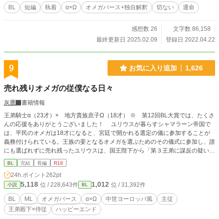
ることを提案する。 ※オメガバース独自解釈です。合わない人は危険です。 縦
BL
短編
執着
α×Ω
オメガバース+独自解釈
切ない
運命
読みを推奨します。
感想数 26
文字数 86,158
最終更新日 2025.02.09
登録日 2022.04.22
9
お気に入り追加
1,626
売れ残りオメガの従僕なる日々
灰鷹
書籍情報
王弟騎士α（23才）× 地方貴族庶子Ω（18才） ※ 第12回BL大賞では、たくさ
んの応援をありがとうございました！ ユリウスが暮らすシャマラーン帝国で
は、平民のオメガは18才になると、宮廷で開かれる選定の儀に参加することが
義務付けられている。王族の妾となるオメガを選ぶためのその儀式に参加し、誰
にも選ばれずに売れ残ったユリウスは、国王陛下から「第３王弟に謀反の疑いが
あるため、身辺を探るように」という密命を受け、オメガ嫌いと噂される第３王
BL
完結
長編
R18
弟ラインハルトの従僕になった。 無口で無愛想な彼の優しい一面を知り、任
24h.ポイント
262pt
務とは裏腹にラインハルトに惹かれていくユリウスであったが、働き始めて3カ
5,118
1,012
位 / 228,643件
位 / 31,392件
小説
BL
月が過ぎたところで第３王弟殿下が辺境伯令嬢の婿養子になるという噂を聞き、
従僕も解雇される。
BL
ML
オメガバース
α×Ω
中世ヨーロッパ風
主従
王弟殿下×侍従
ハッピーエンド