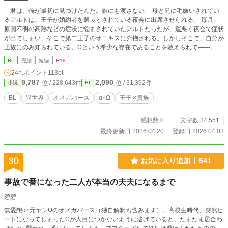
「君は、俺が最初に見つけたんだ。誰にも渡さない」 母と兄に毛嫌いされてい
るアルトは、王子が婚約者を選ぶとされている夜会に出席させられる。 毎月、
原因不明の高熱などの症状に悩まされていたアルトだったが、運悪く夜会で症状
が出てしまい、そこで第二王子のオニキスに介抱される。しかしそこで、自分が
王族にのみ知られている、Ωという希少な存在であることを教えられて――。
BL
完結
短編
R18
24h.ポイント
113pt
9,787
2,090
位 / 228,643件
位 / 31,392件
小説
BL
BL
異世界
オメガバース
α×Ω
王子✕貴族
感想数 0
文字数 34,551
最終更新日 2026.04.20
登録日 2026.04.03
30
お気に入り追加
541
事故で番になった二人が本当の夫夫になるまで
碧碧
無愛想α×元ヤンΩのオメガバース（独自解釈も含みます）。高校生時代、突然ヒ
ートになってしまったΩが人目につかないように逃げていると、たまたま居合わ