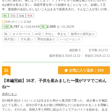
せたαに襲われ、番になってしまう。アフターピルで妊娠は避けられたものの、
αは責任を取ると言い、高校卒業を待って結婚することになった。結婚して五
年、最低限の会話しかしない二人はまるで仮面夫夫だ。そんな二人が互いの気持
ちを確認し、本当の番となるまでのお話です。両片想い。 予告なくR18シーン
BL
完結
短編
R18
がありますので、ご注意ください。 （R18シーン内容） 無理矢理（少）、オナ
24h.ポイント
113pt
ニー、アナニー、嬉ション、中出し、亀頭球ありの長時間射精、結腸姦、男性妊
9,787
2,090
位 / 228,643件
位 / 31,392件
小説
BL
娠、飲精など。
BL
オメガバース
α×Ω
中出し・孕ませ
無理やり描写あり
両片想い
すれ違い
男性妊娠あり
ハッピーエンド
感想数 0
文字数 34,273
最終更新日 2024.12.22
登録日 2024.12.11
31
お気に入り追加
633
【本編完結】16才、子供を産みました〜僕がママでごめん
ね〜
赤井たまご
Ωの桜井 絃(さくらい いと)は生まれた時から孤児院で育った。 絃が暮らす施設
はとても貧しく、自分がΩであるが故に抑制剤などにお金がかかることを理解し
ていた。そのため、高校入学と同時に絃はカフェでアルバイトを始める。 ある