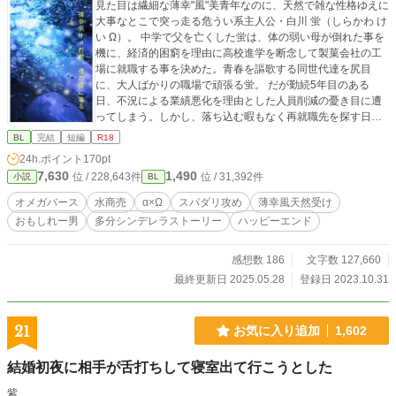
見た目は繊細な薄幸"風"美青年なのに、天然で雑な性格ゆえに
大事なとこで突っ走る危うい系主人公・白川 蛍（しらかわ け
い Ω）。 中学で父を亡くした蛍は、体の弱い母が倒れた事を
機に、経済的困窮を理由に高校進学を断念して製菓会社の工
場に就職する事を決めた。青春を謳歌する同世代達を尻目
に、大人ばかりの職場で頑張る蛍。 だが勤続5年目のある
日、不況による業績悪化を理由とした人員削減の憂き目に遭
ってしまう。しかし、落ち込む暇もなく再就職先を探す日々
が始まった。が、学歴とバース性を理由に、なかなか採用に
BL
完結
短編
R18
ならない。 （このままでは母子2人、食い詰めてしまう） 思
24h.ポイント
170pt
い詰めた蛍は、とうとう目に止まった怪しげな夜の店の募集
7,630
1,490
位 / 228,643件
位 / 31,392件
小説
BL
広告に応募。面会で即採用となり働き始めるが、そこは男性
客が男性客を接待する高級クラブだった。 営業が始まり、蛍
オメガバース
水商売
α×Ω
スパダリ攻め
薄幸風天然受け
はαのイケメンVIP客・羽黒の個室席に行くよう言われるのだ
おもしれー男
多分シンデレラストーリー
ハッピーエンド
が、部屋のドアを開けた途端に空腹と貧血で倒れてしまう。
幸か不幸か、それを機に羽黒のお気に入りとなった蛍だった
が...。 ◆白川 蛍（しらかわ けい）20歳 Ω 受け 色素薄い系。
感想数 186
文字数 127,660
天然ウェーブの茶髪、茶目。 容姿は母親似の線の細い美形。
最終更新日 2025.05.28
登録日 2023.10.31
しかし性格は何かと大雑把だった父親似。 ただ、基本的には
良い子なので、母を支えなければとの責任感から突っ走りが
ち。 ◆羽黒 慧生（はぐろ さとき）28歳 α 攻め 黒髪黒目長身
21
お気に入り追加
1,602
筋肉質、眉目秀麗にして性格は温和で優しくスーツが超絶似
合うという、おおかたの女子とオメガが大好物な物件。誰に
結婚初夜に相手が舌打ちして寝室出て行こうとした
でも人当たりが良いのだが、実は好みが超絶うるっさい。何
かとおもしれー男が好き。 ※ オメガバース独自設定ややアリ
紫