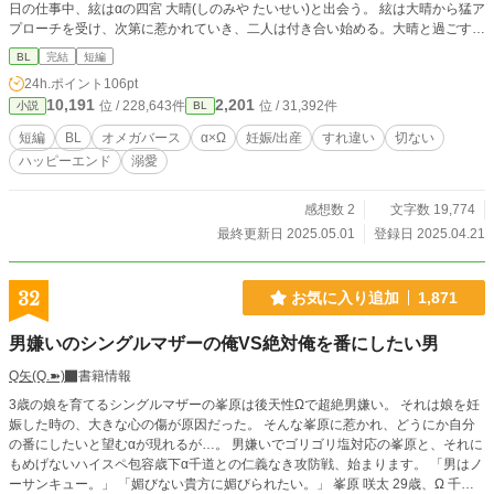
日の仕事中、絃はαの四宮 大晴(しのみや たいせい)と出会う。 絃は大晴から猛ア
プローチを受け、次第に惹かれていき、二人は付き合い始める。大晴と過ごす時
間は絃にとって宝物だった。 だが幸せは長くは続かなかった。 ある日、絃は自
BL
完結
短編
分が「妊娠」したことに気づき、すぐさま大晴に相談した。しかし、大晴から返
24h.ポイント
106pt
って来た答えは… 大企業のヘタレ御曹司α×孤児院で育った孤独Ω ※未成年の妊
10,191
2,201
位 / 228,643件
位 / 31,392件
小説
BL
娠/出産表現あり ※本編完結済み ※英国王室表現があるも設定・人物は架空 ※日
曜日は投稿お休み予定
短編
BL
オメガバース
α×Ω
妊娠/出産
すれ違い
切ない
ハッピーエンド
溺愛
感想数 2
文字数 19,774
最終更新日 2025.05.01
登録日 2025.04.21
32
お気に入り追加
1,871
男嫌いのシングルマザーの俺VS絶対俺を番にしたい男
Q矢(Q.➽)
書籍情報
3歳の娘を育てるシングルマザーの峯原は後天性Ωで超絶男嫌い。 それは娘を妊
娠した時の、大きな心の傷が原因だった。 そんな峯原に惹かれ、どうにか自分
の番にしたいと望むαが現れるが…。 男嫌いでゴリゴリ塩対応の峯原と、それに
もめげないハイスペ包容歳下α千道との仁義なき攻防戦、始まります。 「男はノ
ーサンキュー。」 「媚びない貴方に媚びられたい。」 峯原 咲太 29歳、Ω 千道