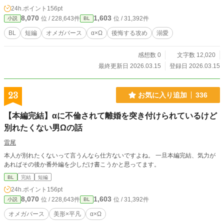
24h.ポイント
156pt
8,070
1,603
位 / 228,643件
位 / 31,392件
小説
BL
BL
短編
オメガバース
α×Ω
後悔する攻め
溺愛
感想数 0
文字数 12,020
最終更新日 2026.03.15
登録日 2026.03.15
23
お気に入り追加
336
【本編完結】αに不倫されて離婚を突き付けられているけど
別れたくない男Ωの話
雷尾
本人が別れたくないって言うんなら仕方ないですよね。 一旦本編完結、気力が
あればその後か番外編を少しだけ書こうかと思ってます。
BL
完結
短編
24h.ポイント
156pt
8,070
1,603
位 / 228,643件
位 / 31,392件
小説
BL
オメガバース
美形×平凡
α×Ω