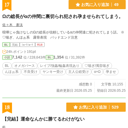
17
お気に入り追加
49
Ωの総長がαの仲間に裏切られ犯され孕ませられてしまう。
佐々木 蒼汰
喧嘩じゃ負けなしのΩの総長が信頼しているαの仲間達に犯されてしまう話。 ※
♡喘ぎ、んほぉ系 露骨表現 バッドエンド注意
BL
完結
ｼｮｰﾄｼｮｰﾄ
R18
24h.ポイント
191pt
7,142
1,354
位 / 228,643件
位 / 31,392件
小説
BL
BL
オメガバース
レイプ/強姦/輪姦表現あり
♡喘ぎ/濁音喘ぎ
んほぉ系
不良受け
ヤンキー受け
主人公総受け
α×Ω
孕ませ
感想数 0
文字数 10,155
最終更新日 2026.05.25
登録日 2026.05.25
18
お気に入り追加
529
【完結】運命なんかに勝てるわけがない
藍