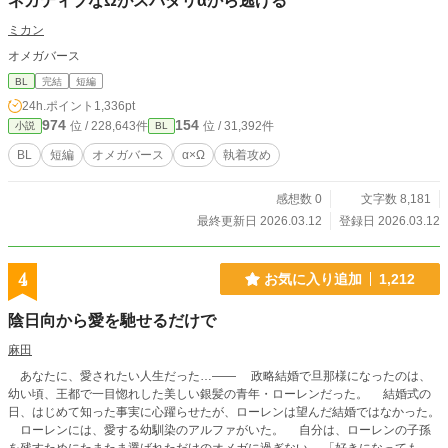
ネガティブなΩがスパダリαから逃げる
ミカン
オメガバース
BL
完結
短編
24h.ポイント
1,336pt
974
154
位 / 228,643件
位 / 31,392件
小説
BL
BL
短編
オメガバース
α×Ω
執着攻め
感想数 0
文字数 8,181
最終更新日 2026.03.12
登録日 2026.03.12
4
お気に入り追加
1,212
陰日向から愛を馳せるだけで
麻田
あなたに、愛されたい人生だった…―― 政略結婚で旦那様になったのは、
幼い頃、王都で一目惚れした美しい銀髪の青年・ローレンだった。 結婚式の
日、はじめて知った事実に心躍らせたが、ローレンは望んだ結婚ではなかった。
ローレンには、愛する幼馴染のアルファがいた。 自分は、ローレンの子孫