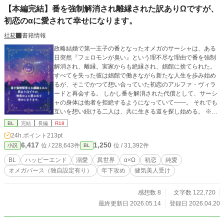
【本編完結】番を強制解消され離縁された訳ありΩですが、
初恋のαに愛されて幸せになります。
社菘
書籍情報
政略結婚で第一王子の番となったオメガのサーシャは、ある
日突然『フェロモンが臭い』という理不尽な理由で番を強制
解消され、離縁。実家からも絶縁され、娼館に捨てられた。
すべてを失った彼は娼館で働きながら新たな人生を歩み始め
るが、そこでかつて想い合っていた初恋のアルファ・ヴィラ
ードと再会する。 しかし番を解消された代償として、サーシ
ャの身体は他者を拒絶するようになっていて――。 それでも
互いを想い続ける二人は、共に生きる道を探し始める。 ※オ
メガバース特殊設定あり ※性描写がある話数には『＊』をつ
BL
完結
長編
R18
けています ✧毎日8時＋19時更新予定✧ ✧ブクマ・各話いい
24h.ポイント
213pt
ね・感想など作者大歓喜します✧
6,417
1,250
位 / 228,643件
位 / 31,392件
小説
BL
BL
ハッピーエンド
溺愛
異世界
α×Ω
初恋
純愛
オメガバース（独自設定有り）
年下攻め
健気美人受け
感想数 8
文字数 122,720
最終更新日 2026.05.14
登録日 2026.04.20