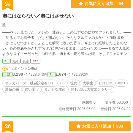
25
お気に入り追加
94
泡にはならない／泡にはさせない
玲
――やっと見つけた、オレの『運命』……のはずなのに秒でフラれました。――
明るくてお調子者、だけど憎めない。そんなアルファの大学生・加原 夏樹
（かはらなつき）が、ふとした瞬間に嗅いだ香り。今までに経験したことのな
い、心の奥底をかき乱す“それ”に導かれるまま、出会ったのは——まるで人魚の
ようなスイマーだった。白磁の肌、滴る水、鋭く澄んだ瞳、そしてフェロモン
が、理性を吹き飛ばす。出会った瞬間、確信した。 「『運命だ』！オレと
BL
完結
長編
R15
『番』になってくれ！」 衝動のままに告げた愛の言葉。けれど……。 「運命
24h.ポイント
149pt
論者は、間に合ってますんで。」 返ってきたのは、冷たい拒絶……。 これ
8,299
1,674
位 / 228,643件
位 / 31,392件
小説
BL
は、『運命』に憧れる一途なアルファと、『運命』なんて信じない冷静なオメガ
の、正反対なふたりが織りなす、もどかしくて、熱くて、ちょっと切ない恋のは
オメガバース（独自設定有り）
BL
現代
大学生
じれじれ
α×Ω
じまり。 オメガバースという世界の中で、「個」として「愛」を選び取るた
運命の番
強い受け
まともな攻め
第13回BL大賞エントリー
めの物語。 彼が彼を選ぶまで。彼が彼を認めるまで。 ——『運命』が、ただ
の言葉ではなくなるその日まで。
感想数 0
文字数 63,050
最終更新日 2025.05.08
登録日 2025.04.20
26
お気に入り追加
309