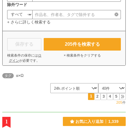
除外ワード
+ さらに詳しく検索する
保存する
205
件を検索する
検索条件の保存には
ロ
× 検索条件をクリアする
グイン
が必要です。
α×Ω
タグ
1
2
3
4
5
205
件
1
お気に入り追加
1,339