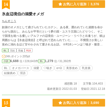
14
お気に入り追加
3,376
氷血辺境伯の溺愛オメガ
ちんすこう
奴隷のオメガとして虐げられていたカナン。 ある夜、囲われていた娼館を命か
らがら脱出し、みんなが平等だという夢の国・ユスラ王国にたどりつく。 そこ
で国境を統べる優しいアルファの辺境伯・ユージーン・リベラと出逢うが、彼は
周囲からは【氷血辺境伯】と呼ばれて恐れられていた……。 不憫受けが美しい
攻めに溺れるほど甘やかされて愛されるお話。 ※R18シーンは♡喘ぎ・擬音・
モロ語のドエロです。※
BL
完結
長編
R18
24h.ポイント
205pt
6,688
1,279
位 / 228,643件
位 / 31,392件
小説
BL
BL
オメガバース
溺愛
♡喘ぎ
α×Ω
美形攻め
乳首責
結腸責め
淫語
感想数 18
文字数 104,403
最終更新日 2022.01.03
登録日 2021.12.18
15
お気に入り追加
3,690