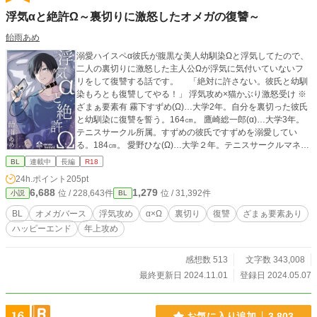
浮気αと絶許Ω～裏切りに激怒したオメガの復讐～
飴雨あめ
溺愛ハイスペα彼氏が腹黒な美人幼馴染Ωと浮気してたので、
二人の裏切りに激怒した主人公Ωが浮気に気付いていないフ
リをして復讐する話です。 「絶対に許さない。彼氏と幼馴
染もろとも復讐してやる！」 浮気攻め×猫かぶり激怒受け ※
ざまぁ要素有 霧下すずめ(Ω)…大学2年。自分を裏切った彼氏
と幼馴染に復讐を誓う。164㎝。 鷹崎総一郎(α)…大学3年。
テニスサークル所属。すずめの彼氏ですずめを溺愛してい
る。184㎝。 愛野ひな(Ω)…大学２年。テニスサークルマネー
ジャー。すずめの幼馴染で総一郎に一目惚れ。168㎝。 ハッ
BL
連載中
長編
R18
ピーエンドです。 R-18表現には※表記つけてます。
24h.ポイント
205pt
6,688
1,279
位 / 228,643件
位 / 31,392件
小説
BL
BL
オメガバース
浮気攻め
α×Ω
裏切り
復讐
ざまぁ要素あり
ハッピーエンド
年上攻め
感想数 513
文字数 343,008
最終更新日 2024.11.01
登録日 2024.05.07
お気に入り追加
3,803