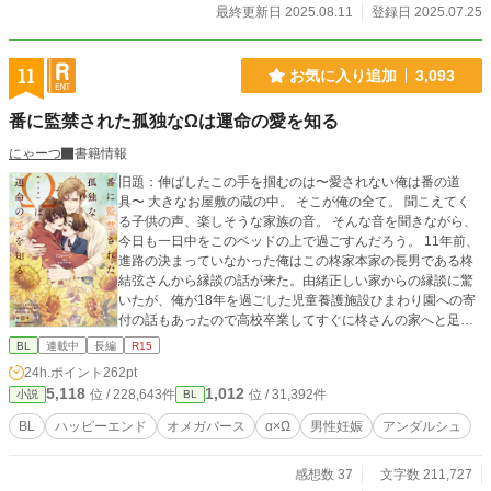
最終更新日 2025.08.11
登録日 2025.07.25
11
お気に入り追加
3,093
番に監禁された孤独なΩは運命の愛を知る
にゃーつ
書籍情報
旧題：伸ばしたこの手を掴むのは〜愛されない俺は番の道
具〜 大きなお屋敷の蔵の中。 そこが俺の全て。 聞こえてく
る子供の声、楽しそうな家族の音。 そんな音を聞きながら、
今日も一日中をこのベッドの上で過ごすんだろう。 11年前、
進路の決まっていなかった俺はこの柊家本家の長男である柊
結弦さんから縁談の話が来た。由緒正しい家からの縁談に驚
いたが、俺が18年を過ごした児童養護施設ひまわり園への寄
付の話もあったので高校卒業してすぐに柊さんの家へと足を
踏み入れた。 だが実際は縁談なんて話は嘘で、不妊の奥さん
BL
連載中
長編
R15
の代わりに子どもを産むためにΩである俺が連れてこられた
24h.ポイント
262pt
のだった。 逃げないように番契約をされ、3人の子供を産ん
5,118
1,012
位 / 228,643件
位 / 31,392件
小説
BL
だ俺は番欠乏で1人で起き上がることもできなくなっていた。
そんなある日、見たこともない人が蔵を訪ねてきた。 彼は、
BL
ハッピーエンド
オメガバース
α×Ω
男性妊娠
アンダルシュ
柊さんの弟だという。俺をここから救い出したいとそう言っ
てくれたが俺は・・・・・・
感想数 37
文字数 211,727