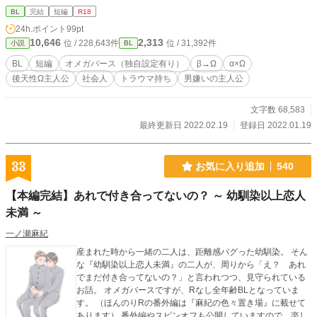
名城 27歳 α ※最初の2話が暗いです。ご注意。 ※女性が出ますが恋愛要素は0で
BL
完結
短編
R18
す。 ※一部センシティブ且つ残酷な描写があります。 ※なんかとにかく峯原が
24h.ポイント
99pt
塩。
10,646
2,313
位 / 228,643件
位 / 31,392件
小説
BL
BL
短編
オメガバース（独自設定有り）
β→Ω
α×Ω
後天性Ω主人公
社会人
トラウマ持ち
男嫌いの主人公
文字数 68,583
最終更新日 2022.02.19
登録日 2022.01.19
33
お気に入り追加
540
【本編完結】あれで付き合ってないの？ ～ 幼馴染以上恋人
未満 ～
一ノ瀬麻紀
産まれた時から一緒の二人は、距離感バグった幼馴染。 そん
な『幼馴染以上恋人未満』の二人が、周りから「え？ あれ
でまだ付き合ってないの？」と言われつつ、見守られている
お話。 オメガバースですが、Rなし全年齢BLとなっていま
す。 （ほんのりRの番外編は『麻紀の色々置き場』に載せて
あります） 番外編やスピンオフも公開していますので、楽し