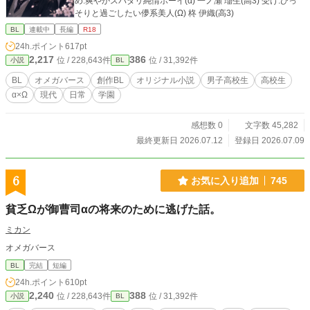
め:爽やかスパダリ純情ボーイ(α) 一ノ瀬 瑠生(高3) 受け:ひっ
そりと過ごしたい儚系美人(Ω) 柊 伊織(高3)
BL
連載中
長編
R18
24h.ポイント
617pt
2,217
386
位 / 228,643件
位 / 31,392件
小説
BL
BL
オメガバース
創作BL
オリジナル小説
男子高校生
高校生
α×Ω
現代
日常
学園
感想数 0
文字数 45,282
最終更新日 2026.07.12
登録日 2026.07.09
6
お気に入り追加
745
貧乏Ωが御曹司αの将来のために逃げた話。
ミカン
オメガバース
BL
完結
短編
24h.ポイント
610pt
2,240
388
位 / 228,643件
位 / 31,392件
小説
BL