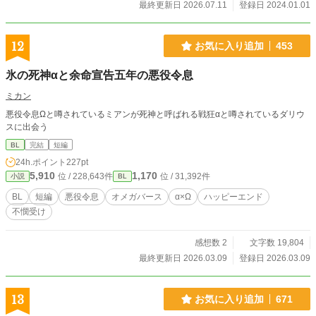
最終更新日 2026.07.11
登録日 2024.01.01
12
お気に入り追加
453
氷の死神αと余命宣告五年の悪役令息
ミカン
悪役令息Ωと噂されているミアンが死神と呼ばれる戦狂αと噂されているダリウ
スに出会う
BL
完結
短編
24h.ポイント
227pt
5,910
1,170
位 / 228,643件
位 / 31,392件
小説
BL
BL
短編
悪役令息
オメガバース
α×Ω
ハッピーエンド
不憫受け
感想数 2
文字数 19,804
最終更新日 2026.03.09
登録日 2026.03.09
13
お気に入り追加
671