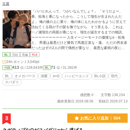
豆腐
「パパとれんって、つがいなんでしょ？」 「そうだよー、
番。拓海と番になったから、こうして瑠生が生まれたんだ
よ」 俺の膝の上に乗り、俺の体にもたれかかるように甘えて
訊ねてくる我が子の髪を撫でながら、そう答える。 これは、
一ノ瀬瑠生の両親が番になり、瑠生が誕生するまでの物語。
ーーーーーーーーーー 人生イージーモードの傲慢なα・拓海
と、 男運は最悪だけど勝気で馬鹿正直な・蓮。 ただの男友達
だったはずの2人の間で偶然が重なり、 最悪な豪雨の夜に起
こってしまったのは── 突発的なヒートだった。 脳の芯まで
BL
完結
長編
R18
強引に塗りつぶしていく、究極に甘い匂い。 「今日だけ、本
24h.ポイント
3,040pt
能に負けただけ。これが終わったら今まで通りな」 そう自分
413
71
位 / 228,643件
位 / 31,392件
小説
BL
に必死の言い訳を言い聞かせ、理性を無くして互いの身体を
貪り合ったあの夜。 うなじに深く牙を突き立て、消えない
BL
オメガバース
溺愛
α×Ω
ハッピーエンド
BL小説
現代
「番」の印を刻み込んだ瞬間から、2人の運命は激変する。
スパダリ
それは、まだ何もない未成年だった2人への、抗えない本能の
洗礼だった──。 ーーーーーーーーー 「めぐる体温」の主人
公、一ノ瀬瑠生の両親の話です。 ※未成年妊娠、未成年飲
感想数 0
文字数 138,154
酒・喫煙などの表現がありますのでご注意ください。 ※
最終更新日 2026.08.06
登録日 2026.07.13
「＊」のものは、R18パートです。
3
お気に入り追加
504