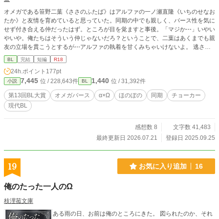
オメガである笹野二葉《ささのふたば》はアルファの一ノ瀬直隆《いちのせなお
たか》と友情を育めていると思っていた。同期の中でも親しく、バース性を気に
せず付き合える仲だったはず。ところが目を覚ますと事後。「マジか⋯」いやい
やいや。俺たちはそういう仲じゃないだろ？ということで、二葉はあくまでも親
友の立場を貫こうとするが⋯アルファの執着を甘くみちゃいけないよ。 逃さな
いα✕怖がりなΩのほのぼのオメガバース／ラブコメです。
BL
完結
短編
R18
24h.ポイント
177pt
7,445
1,440
位 / 228,643件
位 / 31,392件
小説
BL
第13回BL大賞
オメガバース
α×Ω
ほのぼの
同期
チョーカー
現代BL
感想数 8
文字数 41,483
最終更新日 2026.07.21
登録日 2025.09.25
19
お気に入り追加
16
俺のたった一人のΩ
枝浬菰文庫
ある雨の日、お前は俺のところにきた。 図られたのか、それ