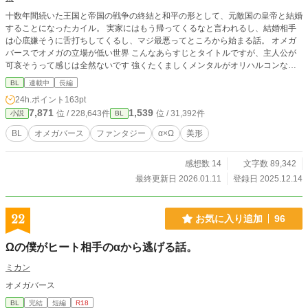
十数年間続いた王国と帝国の戦争の終結と和平の形として、元敵国の皇帝と結婚
することになったカイル。 実家にはもう帰ってくるなと言われるし、結婚相手
は心底嫌そうに舌打ちしてくるし、マジ最悪ってところから始まる話。 オメガ
バースでオメガの立場が低い世界 こんなあらすじとタイトルですが、主人公が
可哀そうって感じは全然ないです 強くたくましくメンタルがオリハルコンな主
人公です 主人公は耐える我慢する許す許容するということがあんまり出来ない
BL
連載中
長編
人間です 倫理観もちょっと薄いです というか、他人の事を自分と同じ人間だと
24h.ポイント
163pt
思ってない部分があります ※この主人公は受けです
7,871
1,539
位 / 228,643件
位 / 31,392件
小説
BL
BL
オメガバース
ファンタジー
α×Ω
美形
感想数 14
文字数 89,342
最終更新日 2026.01.11
登録日 2025.12.14
22
お気に入り追加
96
Ωの僕がヒート相手のαから逃げる話。
ミカン
オメガバース
BL
完結
短編
R18