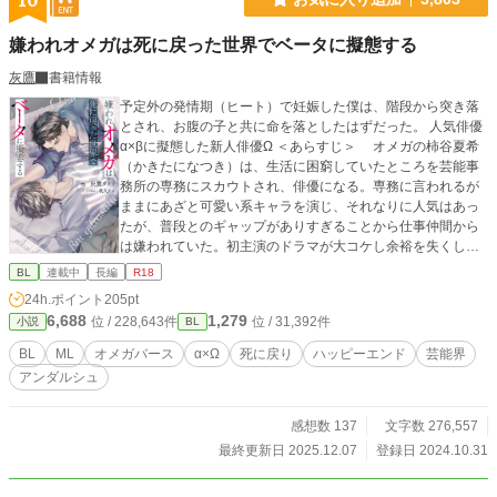
16
嫌われオメガは死に戻った世界でベータに擬態する
灰鷹
書籍情報
予定外の発情期（ヒート）で妊娠した僕は、階段から突き落
とされ、お腹の子と共に命を落としたはずだった。 人気俳優
α×βに擬態した新人俳優Ω ＜あらすじ＞ オメガの柿谷夏希
（かきたになつき）は、生活に困窮していたところを芸能事
務所の専務にスカウトされ、俳優になる。専務に言われるが
ままにあざと可愛い系キャラを演じ、それなりに人気はあっ
たが、普段とのギャップがありすぎることから仕事仲間から
は嫌われていた。初主演のドラマが大コケし余裕を失くして
いたところに、予定外の発情期（ヒート）がきて、共演者で
BL
連載中
長編
R18
ある先輩俳優の三間晴仁（みまはるひと）と関係を持ち、妊
24h.ポイント
205pt
娠してしまう。三間には以前から人気女優と付き合っている
6,688
1,279
位 / 228,643件
位 / 31,392件
小説
BL
という噂があった。夏希との関係が週刊誌に掲載されたこと
で、三間は世間から大バッシングを浴びる。 妊娠のことを
BL
ML
オメガバース
α×Ω
死に戻り
ハッピーエンド
芸能界
相談しようと三間を呼び出した日。夏希は待ち合わせ場所で
アンダルシュ
何者かに階段から突き落とされ、お腹の子供と共に命を落と
す。しかし、目を覚ますと、スカウトされた翌日に時間が巻
き戻っていた。最初の人生で後悔ばかりだった夏希は、ベー
感想数 137
文字数 276,557
タに擬態し、二度目の人生をやり直すことを決意する。
最終更新日 2025.12.07
登録日 2024.10.31