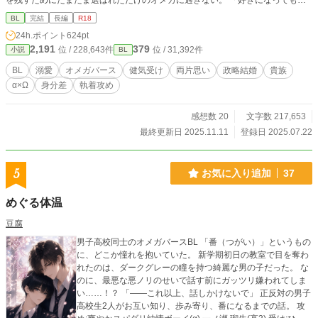
を残すためにたまたま選ばれただけのオメガに過ぎない。 「好きになってもら
いたい。」 …そんな願いは、僕の夢でしかなくて、現実には成り得ない。
BL
完結
長編
R18
それでも、一抹の期待が拭えない、哀れなセリ。 いつ、ローレンに捨てられ
24h.ポイント
624pt
てもいいように、準備はしてある。 結婚後、二年経っても子を成さない夫婦
2,191
379
位 / 228,643件
位 / 31,392件
小説
BL
に、新しいオメガが宛がわれることが決まったその日から、ローレンとセリの間
に変化が起こり始める… ―――例え叶わなくても、ずっと傍にいたかった…
BL
溺愛
オメガバース
健気受け
両片思い
政略結婚
貴族
陰日向から愛を馳せるだけで、よかった。 よかったはずなのに… 呼ぶこ
α×Ω
身分差
執着攻め
とを許されない愛しい人の名前を心の中で何度も囁いて、今夜も僕は一人で眠
る。 ◇◇◇ 片思いのすれ違い夫婦の話。ふんわり貴族設定。 二人が幸せに
愛を伝えあえる日が来る日を願って…。 セリ （１８） 南方育ち・黒髪・は
感想数 20
文字数 217,653
しばみの瞳・オメガ・伯爵 ローレン（２４） 北方育ち・銀髪・碧眼・アルフ
最終更新日 2025.11.11
登録日 2025.07.22
ァ・侯爵 ◇◇◇ ５０話で完結となります。 お付き合いありがとうございま
した！ ♡やエール、ご感想のおかげで最後まではしりきれました。 おまけ
エピソードをちょっぴり書いてますので、もう少しのんびりお付き合いいただけ
5
お気に入り追加
37
たら、嬉しいです◎ また次回作のオメガバースでお会いできる日を願ってお
ります…！
めぐる体温
豆腐
男子高校同士のオメガバースBL 「番（つがい）」というもの
に、どこか憧れを抱いていた。 新学期初日の教室で目を奪わ
れたのは、ダークグレーの瞳を持つ綺麗な男の子だった。 な
のに、最悪な悪ノリのせいで話す前にガッツリ嫌われてしま
い……！？ 「――これ以上、話しかけないで」 正反対の男子
高校生2人がお互い知り、歩み寄り、番になるまでの話。 攻