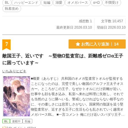
BL
ハッピーエンド
短編
溺愛
オメガバース
α×Ω
不憫受け
執着攻め
感想数 1
文字数 10,457
最終更新日 2026.03.10
登録日 2026.03.10
7
お気に入り追加
14
敵国王子、近いです ～堅物Ω監査官は、距離感ゼロα王子
に困っています～
いちみりヒビキ
■概要（あらすじ） 共和国のオメガ監査官トオルが監視する
ことになったのは、完璧で美しい敵国のアルファ王太子オス
カー。ところがこの王子、なぜかトオルにだけ距離が近い。
仕事中も顔を覗き込み、私室へ来れば料理に失敗し、それで
も当然のように隣へいる。警戒しなければならない相手なの
に、その優しさには息苦しさがない。国家間の陰謀を追う堅
物監査官が、近すぎる王子に生活も心も乱されていく越境オ
メガバースBL。 ■一言コメント 俺にだけ近いスパダリ王子が
好きな方へ ■タグ BL／オメガバース／α×Ω／王太子攻め／監
BL
連載中
長編
査官受け／敵国同士／仮番／正式番／溺愛／身分差／ハッピ