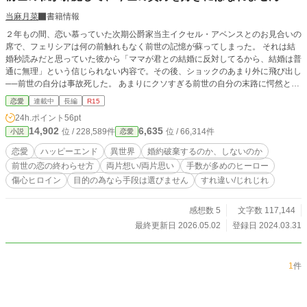
当麻月菜
書籍情報
２年もの間、恋い慕っていた次期公爵家当主イクセル・アベンスとのお見合いの
席で、フェリシアは何の前触れもなく前世の記憶が蘇ってしまった。 それは結
婚秒読みだと思っていた彼から「ママが君との結婚に反対してるから、結婚は普
通に無理」という信じられない内容で。その後、ショックのあまり外に飛び出し
──前世の自分は事故死した。 あまりにクソすぎる前世の自分の末路に愕然とし
たフェリシアの視界に飛び込んできたのは、息子のお見合いを見守るイクセルの
恋愛
連載中
長編
R15
ママの姿だった。 「イクセル様、この話なかったことにしてください」 前世と
24h.ポイント
56pt
同じ轍を踏みたくないフェリシアは、お見合いを投げ出し別荘に引きこもる。
14,902
6,635
位 / 228,589件
位 / 66,314件
小説
恋愛
しかし別荘を訪ねてきたイクセルは、マザコンではないと訴え、フェリシアに期
間限定の婚約者にならないかと提案する。 半ば脅され期間限定の婚約者になっ
恋愛
ハッピーエンド
異世界
婚約破棄するのか、しないのか
たイクセルには、何やら秘密を抱えているようで── 前世の自分と向き合い今世
前世の恋の終わらせ方
両片想い/両片思い
手数が多めのヒーロー
を歩みだす箱入り令嬢と、長すぎる片思いのせいでヤンデレ化しつつある拗らせ
傷心ヒロイン
目的の為なら手段は選びません
すれ違い/じれじれ
令息の、避暑地で織りなすひと夏の恋のお話。 ※他のサイトにも重複投稿して
います。
感想数 5
文字数 117,144
最終更新日 2026.05.02
登録日 2024.03.31
1
件