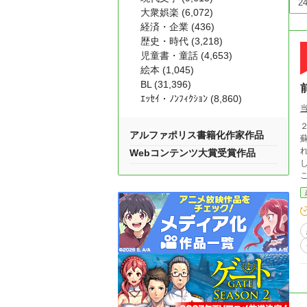
大衆娯楽 (6,072)
経済・企業 (436)
歴史・時代 (3,218)
児童書・童話 (4,653)
絵本 (1,045)
BL (31,396)
ｴｯｾｲ・ﾉﾝﾌｨｸｼｮﾝ (8,860)
アルファポリス書籍化作家作品
蘇ってしまっ
れ
Webコンテンツ大賞受賞作品
し
ことにし
イ
った