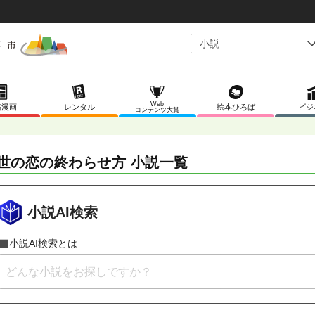
Web
稿漫画
レンタル
絵本ひろば
ビジ
コンテンツ大賞
世の恋の終わらせ方 小説一覧
小説AI検索
小説AI検索とは