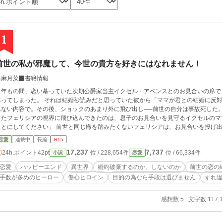
1
前世の私が邪魔して、今世の貴方を好きにはなれません！
当麻月菜
書籍情報
２年もの間、恋い慕っていた次期公爵家当主イクセル・アベンスとのお見合いの席で
た。 それは結婚秒読みだと思っていた彼から「ママが君との結婚に反対してるから、結婚は普通に無理」という信じら
ない内容で。その後、ショックのあまり外に飛び出し──前世の自分は事故死した。 あまりにクソすぎる前世の自分の末路に愕然
たフェリシアの視界に飛び込んできたのは、息子のお見合いを見守るイクセルのママの姿だった。 「イクセ
てください」 前世と同じ轍を踏みたくないフェリシアは、お見合いを投げ出し別荘に引きこもる。 しかし別荘を訪ねてきた
クセルは、マザコンではないと訴え、フェリシアに期間限定の婚約者にならないかと提案する。 半ば脅され期
恋愛
連載中
長編
R15
イクセルには、何やら秘密を抱えているようで── 前世の自分と向き合い今世を歩みだす箱入り令嬢と、長すぎる片思いのせいで
17,237
7,737
24h.ポイント
42pt
位 / 228,654件
位 / 66,334件
小説
恋愛
ヤンデレ化しつつある拗
恋愛
ハッピーエンド
異世界
婚約破棄するのか、しないのか
前世の恋の
手数が多めのヒーロー
傷心ヒロイン
目的の為なら手段は選びません
すれ違
感想数 5
文字数 117,