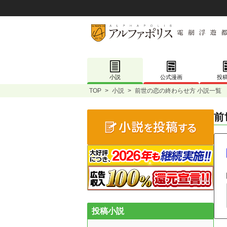
小説
公式漫画
投
TOP
>
小説
>
前世の恋の終わらせ方 小説一覧
前
投稿小説