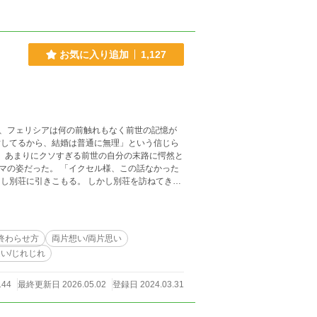
お気に入り追加
1,127
、フェリシアは何の前触れもなく前世の記憶が
と
ル様、この話なかった
間限定の婚約者にな
らせ令息の、避暑地で織りなすひと夏の恋のお話。 ※他のサイトにも重複投稿しています。
終わらせ方
両片想い/両片思い
い/じれじれ
144
最終更新日 2026.05.02
登録日 2024.03.31