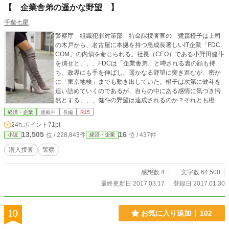
【 企業舎弟の遥かな野望 】
千葉七星
警察庁 組織犯罪対策部 特命課捜査官の 鷺森橙子は上司
の木戸から、名古屋に本拠を持つ急成長著しいIT企業「FDC.
COM」の内偵を命じられる。社長（CEO）である小野田健斗
を潰せと、、、FDCは「企業舎弟」と噂される裏の顔も持
ち、政界にも手を伸ばし、遥かなる野望に突き進むが、密か
に「東京地検」までも動き出していた。橙子は次第に健斗を
追い詰めていくのであるが、自らの中にある感情に気づき愕
然とする、、、健斗の野望は達成されるのか？それとも橙子
が追い詰め潰すのか、、、 【原則週３回以
経済・企業
連載中
長編
R15
上の更新】
24h.ポイント
71pt
13,505
16
位 / 228,843件
位 / 437件
小説
経済・企業
潜入捜査
警察
感想数 4
文字数 64,500
最終更新日 2017.03.17
登録日 2017.01.30
10
お気に入り追加
102