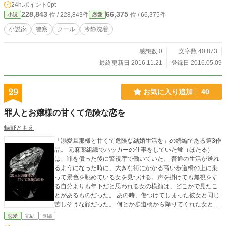
24h.ポイント
0pt
228,843
66,375
位 / 228,843件
位 / 66,375件
小説
恋愛
小説家
警察
クール
冷静沈着
感想数 0
文字数 40,873
最終更新日 2016.11.21
登録日 2016.05.09
29
お気に入り追加
40
罪人とお嬢様の甘くて危険な恋を
蝶野ともえ
「溺愛旦那様と甘くて危険な結婚生活を」の続編である第3作
品。 元麻薬組織でハッカーの仕事をしていた蛍（ほたる）
は、罪を償った後に警視庁で働いていた。 普通の生活が送れ
るようになった時に、大きな街にかかる高い歩道橋の上に乗
って景色を眺めている女を見つける。声を掛けても無視をす
る自分よりも年下だと思われる女の横顔は、どこかで見たこ
とがあるものだった。 あの時、傷つけてしまった彼女と同じ
苦しそうな顔だった。 何とか歩道橋から降りてくれた女と蛍
は、少しずつ距離を縮めていく。 本当の愛を知らない女と愛
恋愛
完結
長編
を失う怖さを恐れている男との出会いが、2人をどう変えてい