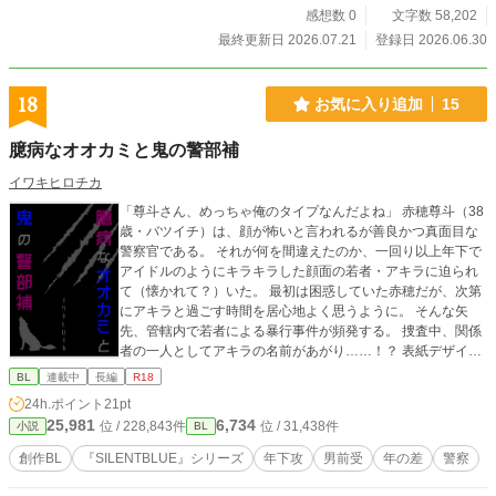
感想数 0
文字数 58,202
最終更新日 2026.07.21
登録日 2026.06.30
18
お気に入り追加
15
臆病なオオカミと鬼の警部補
イワキヒロチカ
「尊斗さん、めっちゃ俺のタイプなんだよね」 赤穂尊斗（38
歳・バツイチ）は、顔が怖いと言われるが善良かつ真面目な
警察官である。 それが何を間違えたのか、一回り以上年下で
アイドルのようにキラキラした顔面の若者・アキラに迫られ
て（懐かれて？）いた。 最初は困惑していた赤穂だが、次第
にアキラと過ごす時間を居心地よく思うように。 そんな矢
先、管轄内で若者による暴行事件が頻発する。 捜査中、関係
者の一人としてアキラの名前があがり……！？ 表紙デザイ
ン：say.co様
BL
連載中
長編
R18
24h.ポイント
21pt
25,981
6,734
位 / 228,843件
位 / 31,438件
小説
BL
創作BL
『SILENTBLUE』シリーズ
年下攻
男前受
年の差
警察