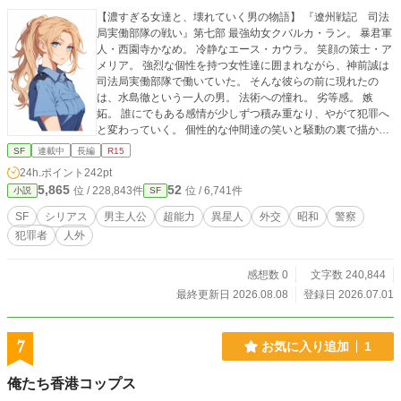
【濃すぎる女達と、壊れていく男の物語】 『遼州戦記 司法
局実働部隊の戦い』第七部 最強幼女クバルカ・ラン。 暴君軍
人・西園寺かなめ。 冷静なエース・カウラ。 笑顔の策士・ア
メリア。 強烈な個性を持つ女性達に囲まれながら、神前誠は
司法局実働部隊で働いていた。 そんな彼らの前に現れたの
は、水島徹という一人の男。 法術への憧れ。 劣等感。 嫉
妬。 誰にでもある感情が少しずつ積み重なり、やがて犯罪へ
と変わっていく。 個性的な仲間達の笑いと騒動の裏で描かれ
る、一人の人間の破滅。 それが『特殊な部隊』である。
SF
連載中
長編
R15
24h.ポイント
242pt
5,865
52
位 / 228,843件
位 / 6,741件
小説
SF
SF
シリアス
男主人公
超能力
異星人
外交
昭和
警察
犯罪者
人外
感想数 0
文字数 240,844
最終更新日 2026.08.08
登録日 2026.07.01
7
お気に入り追加
1
俺たち香港コップス