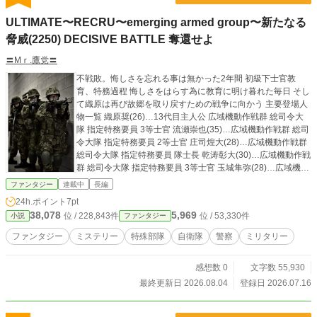
ULTIMATE〜RECRU〜emerging armed group〜新たなる
脅威(2250) DECISIVE BATTLE 奪還せよ
〓Mｒ.鷹党〓
不戦敗。悔しさを忘れる事は無かった2年間 初級下士官教
育、特務過程 悔しさをはらす為に教育に明け暮れた毎日 そし
て織原は再び故郷を取り戻すための戦争に向かう 主要登場人
物一覧 織原奨(26)…13代目主人公 広域機動作戦群 総司令大
隊 指定特務要員 3等士官 流瀬崇也(35)…広域機動作戦群 総司
令大隊 指定特務要員 2等士官 庄司煌大(28)…広域機動作戦群
総司令大隊 指定特務要員 隊士長 乾涛彰大(30)…広域機動作戦
群 総司令大隊 指定特務要員 3等士官 玉城隼弥(28)…広域機動
作戦群 総司令大隊 指定特務要員 3等士官 加威綉翔(26)…広域
ファンタジー
連載中
長編
機動作戦群 総司令大隊 指定特務要員 3等士官 大友脩佑(39)…
24h.ポイント
7pt
広域機動作戦群 総司令大隊 指定特務要員 1等士官 寺島歩叶(3
38,078
5,969
位 / 228,843件
位 / 53,330件
小説
ファンタジー
0)…広域機動作戦群 総司令大隊 指定特務要員 3等士官 藤松彰
大(42)…広域機動作戦群 総司令大隊 指定特務要員 3等士官 西
ファンタジー
ミステリー
特殊部隊
自衛隊
警察
ミリタリー
碕斗(35)…広域機動作戦群 総司令大隊 指定特務要員 副統括指
揮官 1等隊尉 福原啓太(44)……広域機動作戦群 総司令大隊 指
感想数 0
文字数 55,930
定特務要員 統括指揮官 2等幹士 紫苫裕哉(32)…広域機動作戦
群 第1機動隊 指定救難員 3等士官 薪浦愛希(37)…広域機動作
最終更新日 2026.08.04
登録日 2026.07.16
戦群 第1機動隊 指定救難員 1等士官 坂口恭太(30)…広域機動
作戦群 第1機動隊 指定戦闘員 3等士官 河佐紫耀摩(32)…広域