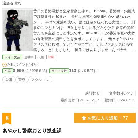
適当谷損気
昔日の香港電影と皇家警察に捧ぐ。 1986年。香港島・銅鑼湾
で銃撃事件が起きた。 最初は単純な強盗事件かと思われた
が…。 事件で家族を失い、更には命を狙われる女性チュ。 刑
事のユンとキンは、彼女を守り切れるだろうか？ 香港の警察
官たちを主役にした小説です。 80～90年代の香港映画や実際
の香港警察の資料などを参考にしています。 元々はPixivやエ
ブリスタに投稿していた作品ですが、アルファポリスにも投
稿することにしました。 拙作ではありますが、あの時代、ジ
ョン・ウー作品を始めとしたガンアクションや警察モノに熱
ライト文芸
連載中
長編
R18
狂したという皆様にも、そうでない方々にも、読んでいただ
24h.ポイント
142pt
けるとありがたいです。
8,999
113
位 / 228,843件
位 / 9,587件
小説
ライト文芸
香港
警察
アクション
感想数 0
文字数 46,445
最終更新日 2024.12.17
登録日 2024.03.19
8
お気に入り追加
77
あやかし警察おとり捜査課