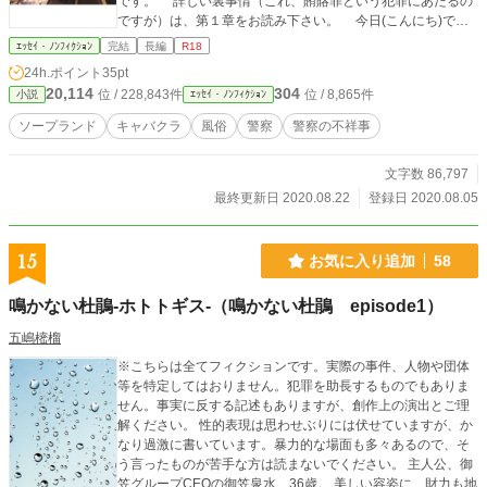
です。 詳しい裏事情（これ、賄賂罪という犯罪にあたるの
ですが）は、第１章をお読み下さい。 今日(こんにち)で
は、足がつくので回数券は無くなりましたが、タダで通える
ｴｯｾｲ・ﾉﾝﾌｨｸｼｮﾝ
完結
長編
R18
システムは、今でも残っていて、ある職業についている人達
24h.ポイント
35pt
は、せっせとタダで通っています。 また第４章では「男に
20,114
304
位 / 228,843件
位 / 8,865件
小説
ｴｯｾｲ・ﾉﾝﾌｨｸｼｮﾝ
モテるキャバクラ嬢の極意」を書きました。とりわけ、これ
からキャバクラで働こうと思っている女性や、新人のキャバ
ソープランド
キャバクラ
風俗
警察
警察の不祥事
クラ嬢は、是非ともお読み下さい。 なお、この作品は「カ
クヨム」に「実話・ソープランドにタダで行く裏技・男にモ
文字数 86,797
テるキャバクラ嬢の極意」というタイトルで、 「小説家にな
ろう」に（実話・ソープランドにタダで通う裏技・男にモテ
最終更新日 2020.08.22
登録日 2020.08.05
るキャバクラ嬢の極意）というタイトルで、 また「novelis
t.jp」にも、「実話・ソープにタダで通う裏技・男にモテるキ
ャバクラ嬢の極意」というタイトルで掲載させて頂いていま
15
お気に入り追加
58
す。
鳴かない杜鵑-ホトトギス-（鳴かない杜鵑 episode1）
五嶋樒榴
※こちらは全てフィクションです。実際の事件、人物や団体
等を特定してはおりません。犯罪を助長するものでもありま
せん。事実に反する記述もありますが、創作上の演出とご理
解ください。 性的表現は思わせぶりには伏せていますが、か
なり過激に書いています。暴力的な場面も多々あるので、そ
う言ったものが苦手な方は読まないでください。 主人公、御
笠グループCEOの御笠泉水、36歳。 美しい容姿に、財力も地