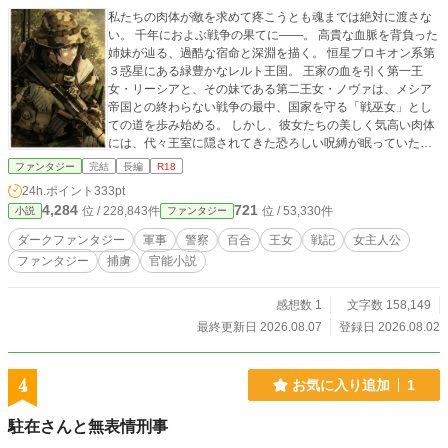
私たちの肉体が敵を求めて疼こうとも魂までは絶対に渡さな
い。 千年におよぶ戦争の果てに――。 高貴な血脈を背負った
姉妹が辿る、過酷な宿命と深淵を描く。 恒星プロキオン系第
３惑星にある緑豊かなレルト王国。 王家の血を引く第一王
女・リーシアと、その妹である第二王女・ノヴァは、メシア
帝国との終わらない戦争の最中、国家を守る「戦巫女」とし
ての道を歩み始める。 しかし、彼女たちの美しく気高い肉体
には、代々王室に隠されてきた恐ろしい呪縛が眠っていた。
戦場の死気や敵の放つ殺意に晒された時、彼女たちの身体は
ファンタジー
完結
長編
R18
説明できない熱に侵され、抗えない疼きへと導かれていく。
24h.ポイント
333pt
それは母から密かに言い伝えられていた、敵に身を捧げる
4,284
721
位 / 228,843件
位 / 53,330件
小説
ファンタジー
「烙印の儀」の前兆だった。 姉のリーシアは過酷な特殊作戦
学校を首席で卒業し、陸軍空挺師団偵察隊の副隊長として最
ダークファンタジー
軍事
警察
百合
王女
戦記
女主人公
前線へ赴く。 一方のノヴァも王国警察軍の精鋭部隊に身を投
ファンタジー
捕虜
官能小説
じ、緊迫する西メシア州の治安維持任務に挑む。 しかし、戦
火が激化する中で二人はそれぞれメシア帝国軍の罠に落ち、
捕虜としての過酷な運命に直面することになる。 敵の手に落
感想数 1
文字数 158,149
ちた姉妹を待ち受けていたのは、屈辱的な凌辱の危機、そし
最終更新日 2026.08.07
登録日 2026.08.02
て過酷な現実だった。 果たして彼女たちは、呪われた血脈の
宿命に呑み込まれてしまうのか。 それとも、絶望の深淵から
這い上がるのか――。戦火と官能が交錯する、衝撃の物語の
4
お気に入り追加
1
幕が上がる。
駐在さんと無表情刑事