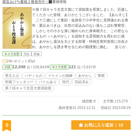
紫音みけ🐾書籍２冊発売中！
書籍情報
※第７回キャラ文芸大賞にて奨励賞を受賞しました。応援し
てくださった皆様、ありがとうございました。 【あらすじ】
二十三歳にして童顔・低身長で小中学生に見間違われる青
年・栗丘みつきは、出世の見込みのない落ちこぼれ警察官。
しかしその小さな身に秘められた身体能力と、この世なら
ざるもの（＝あやかし）を認知する霊視能力を買われた彼
は、あやかし退治を主とする部署・特例災害対策室に任命さ
れ、あやかしを誘き寄せるための囮捜査に挑む。 反りが合
わない年下エリートの相棒と、狐面を被った怪しい上司と共
キャラ文芸
完結
長編
に繰り広げる退魔ファンタジー。
24h.ポイント
85pt
12,048
121
位 / 228,843件
位 / 5,637件
小説
キャラ文芸
男主人公
バディもの
イケメンの相棒
あやかし
警察
和風ファンタジー
バトルあり
現代
完結済み
第７回キャラ文芸大賞奨励賞
感想数 8
文字数 115,270
最終更新日 2023.12.31
登録日 2023.09.29
9
お気に入り追加
10