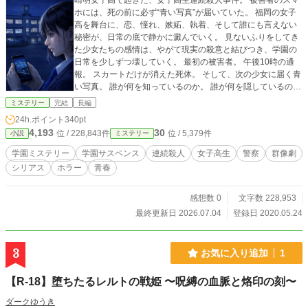
晴明女子高で起きた、女子高生連続殺人事件。 被害者のスマ
ホには、死の前に必ず“青い写真”が届いていた。 福岡の女子
高を舞台に、恋、憧れ、嫉妬、執着、そして誰にも言えない
秘密が、日常の底で静かに澱んでいく。 見ないふりをしてき
た少女たちの感情は、やがて現実の殺意と結びつき、学園の
日常を少しずつ壊していく。 最初の被害者。 午後10時の通
報。 スカートだけが消えた死体。 そして、次の少女に届く青
い写真。 誰が何を知っているのか。 誰が何を隠しているの
か。 “青い写真”は何を示しているのか。 被害者たちを辿るう
ミステリー
完結
長編
ちに浮かび上がるのは、偶然では済まされない5つの名前の規
24h.ポイント
340pt
則性と、晴明女子高という閉ざされた空間そのものに染みつ
4,193
30
位 / 228,843件
位 / 5,379件
小説
ミステリー
いた青い違和感だった。 一方、福岡県警の捜査班もまた、予
告電話、消えたスカート、飛ばし携帯、過去の塾との接点を
学園ミステリー
学園サスペンス
連続殺人
女子高生
警察
群像劇
追う中で、事件の輪郭が単なる連続殺人ではないことに気づ
シリアス
ホラー
青春
き始める。 少女たちの秘密。 警察が追う証拠。 そして、事
件の背後で静かに動く異質な者たちの影。 学園の内側に沈ん
でいた感情と、警察が拾い集める断片。 その2つの線が交わ
感想数 0
文字数 228,953
る時、青い写真に隠された本当の意味が姿を現す。 これは、
最終更新日 2026.07.04
登録日 2020.05.24
ただ犯人を追うだけの物語ではない。 青春の只中にあるはず
の日常が崩れていく時、感情の歪みと記号のように並ぶ死
が、世界の見え方そのものを静かに揺らし始める。 学園ミス
3
お気に入り追加
1
テリー、警察捜査、静かなホラー、そして異質な存在の気配
が交差した先に残るのは、解決だけでは終わらない、ひとつ
【R-18】堕ちたるレルトの戦姫 〜呪縛の血脈と烙印の刻〜
の青い残像だ。
ダークゆうき