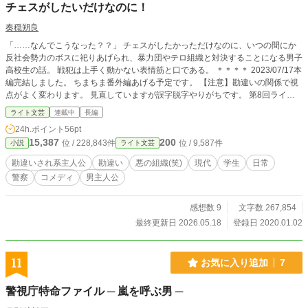
チェスがしたいだけなのに！
奏穏朔良
「……なんでこうなった？？」 チェスがしたかっただけなのに、いつの間にか
反社会勢力のボスに祀りあげられ、暴力団やテロ組織と対決することになる男子
高校生の話。 戦犯は上手く動かない表情筋と口である。 ＊＊＊＊ 2023/07/17本
編完結しました。 ちまちま番外編あげる予定です。 【注意】勘違いの関係で視
点がよく変わります。 見直していますが誤字脱字やりがちです。 第8回ライト
文芸大賞にて最高順位が22位、最終順位33位でした。投票して下さった読者の
ライト文芸
連載中
長編
皆様本当にありがとうございます！ (2025年6月5日)
24h.ポイント
56pt
15,387
200
位 / 228,843件
位 / 9,587件
小説
ライト文芸
勘違いされ系主人公
勘違い
悪の組織(笑)
現代
学生
日常
警察
コメディ
男主人公
感想数 9
文字数 267,854
最終更新日 2026.05.18
登録日 2020.01.02
11
お気に入り追加
7
警視庁特命ファイル ─ 嵐を呼ぶ男 ─