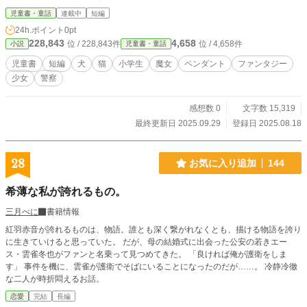
児童書・童話
連載中
短編
24h.ポイント
0pt
228,843
4,658
位 / 228,843件
位 / 4,658件
小説
児童書・童話
児童書
短編
犬
猫
小学生
魔女
ペンダント
ファンタジー
少女
警察
感想数 0
文字数 15,319
最終更新日 2025.09.29
登録日 2025.08.18
28
お気に入り追加
144
希薄な私が誇れるもの。
三月べに
書籍情報
紅羽赤音が誇れるものは、物語。誰とも深く繋がれなくとも、描ける物語を誇り
に生きていけると思っていた。 だが、母の結婚式に出会った公安の若きエー
ス・雲雀冬也がファンと名乗って見つめてきた。 「良ければ俺が護衛をしま
す」 事件を機に、雲雀が護衛でそばにいることになったのだが……。 冷静冷徹
な二人が時折悶えるお話。
恋愛
完結
長編