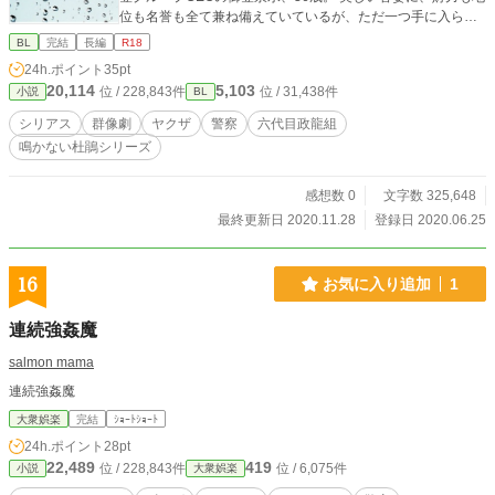
位も名誉も全て兼ね備えていているが、ただ一つ手に入らな
いのは愛する美しい男、咲花流星だけ。 そんな泉水の前に現
BL
完結
長編
R18
れたのは、モデルの美青年、ワタル。 ワタルに魅了されなが
24h.ポイント
35pt
らも流星への思いを胸に秘める。 そしてもう1人の主人公、
20,114
5,103
位 / 228,843件
位 / 31,438件
小説
BL
六代目政龍組傘下誠竜会若頭飯塚真幸、37歳。 艶のある魅力
的な美貌を持つが、その美しい容姿の奥底には、静かなる凶
シリアス
群像劇
ヤクザ
警察
六代目政龍組
暴性を秘めている。 立場的に結ばれないと諦めながらも1人
鳴かない杜鵑シリーズ
の男を一途に想い続ける。 泉水と真幸。決して相見えぬ光と
影のふたり。 しかしある事件をきっかけに、様々な男達の関
係はさらに複雑になっていく。 運命の相手を求めながらも、
感想数 0
文字数 325,648
いつか壊れてしまうかもしれないと思うジレンマ。 そんな危
最終更新日 2020.11.28
登録日 2020.06.25
うい恋の駆け引きは終わらない。
16
お気に入り追加
1
連続強姦魔
salmon mama
連続強姦魔
大衆娯楽
完結
ｼｮｰﾄｼｮｰﾄ
24h.ポイント
28pt
22,489
419
位 / 228,843件
位 / 6,075件
小説
大衆娯楽