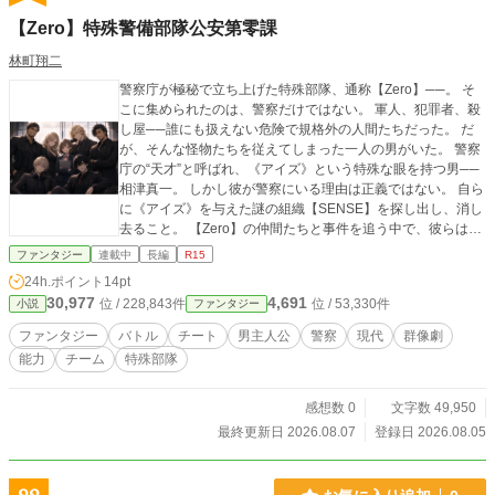
【Zero】特殊警備部隊公安第零課
林町翔二
警察庁が極秘で立ち上げた特殊部隊、通称【Zero】──。 そ
こに集められたのは、警察だけではない。 軍人、犯罪者、殺
し屋──誰にも扱えない危険で規格外の人間たちだった。 だ
が、そんな怪物たちを従えてしまった一人の男がいた。 警察
庁の“天才”と呼ばれ、《アイズ》という特殊な眼を持つ男──
相津真一。 しかし彼が警察にいる理由は正義ではない。 自ら
に《アイズ》を与えた謎の組織【SENSE】を探し出し、消し
去ること。 【Zero】の仲間たちと事件を追う中で、彼らは知
ることになる。 その敵が、想像を遥かに超えた存在であるこ
ファンタジー
連載中
長編
R15
とを──。
24h.ポイント
14pt
30,977
4,691
位 / 228,843件
位 / 53,330件
小説
ファンタジー
ファンタジー
バトル
チート
男主人公
警察
現代
群像劇
能力
チーム
特殊部隊
感想数 0
文字数 49,950
最終更新日 2026.08.07
登録日 2026.08.05