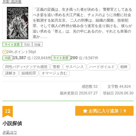
月影 流詩亜
「正義の定義は、生き残った者が決める」 警察官としてある
べき姿を追い求める大江戸嵐と、チェスのように冷酷に社会
を観測する如月左京。 二人の刑事は、組織の腐敗、技術犯
罪、そして個人の矜持が絡み合う迷宮を走り抜ける。 彼らが
追い求める「答え」は、光の中にあるのか、それとも奈落の
底か……
ライト文芸
完結
短編
24h.ポイント
56pt
15,387
200
位 / 228,843件
位 / 9,587件
小説
ライト文芸
同性バディ×クソデカ感情
警察
サスペンス
ハードボイルド
相棒
謎解き
組織犯罪
オマージュ含む
感想数 52
文字数 44,824
最終更新日 2026.07.27
登録日 2026.06.30
12
お気に入り追加
9
小説探偵
夕凪ヨウ