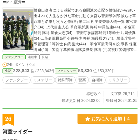
〓Mｒ.鷹党〓
警察出身者による派閥である察閥派の支配を警衛隊から追い
出すべく人生をかけた革命に動く来宮ら警衛隊幹部 彼らは革
命軍と名乗り次々と作戦行動に出る 主要登場人物一覧 来宮遼
介(34)…5代目主人公 革命軍所属 将補 中澤智康(44)…革命軍
所属 隊将 笹倉大志(34)…警衛庁参謀部所属1等幹士 片岡優真
(34)…革命軍最高司令役補佐 将補 海藤辰之(34)…警衛庁警務
隊管理官 1等幹士 内海岳大(44)…革命軍最高司令役 隊将 保瀬
将司(46)…警衛庁幕僚護衛隊参謀長 隊将 (元警視庁警備部警護
課第4係長 警視) 中将一郎(47)…警衛庁市ヶ谷駐屯地司令 隊将
ファンタジー
連載中
長編
原快真(47)…警衛庁警備科第1指令本隊管理官 将補 梶唯我(4
24h.ポイント
0pt
7)…警衛庁市ヶ谷駐屯地副司令 将補 緋鷺徹哉(36)…警衛庁幕
228,843
53,330
位 / 228,843件
位 / 53,330件
小説
ファンタジー
僚官房室理事官 隊将(元関東管区警察局総務監察部所属) 中堂
純一(48)…警衛庁2代目幕僚総監(元警察庁長官官房総括審議
ファンタジー
ミステリー
特殊部隊
警察
自衛隊
ミリタリー
官)
感想数 0
文字数 29,714
最終更新日 2024.02.06
登録日 2024.01.25
26
お気に入り追加
4
河童ライダー