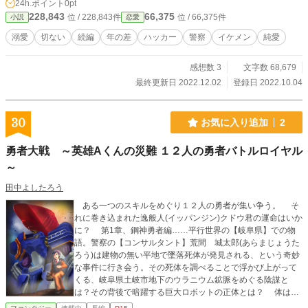
24h.ポイント
0pt
くのかーー。
228,843
66,375
位 / 228,843件
位 / 66,375件
小説
恋愛
溺愛
切ない
続編
年の差
ハッカー
警察
イケメン
純愛
感想数 3
文字数 68,679
最終更新日 2022.12.02
登録日 2022.10.04
30
お気に入り追加
2
勇者大戦 ～英雄Aくんの災難 １２人の勇者バトルロイヤル
～
田中よしたろう
ある一つのスキルをめぐり１２人の勇者が集い争う。 そ
れに巻き込まれた逸般人(イッパンジン)クドウ君の運命はいか
に？ 第1章、鋼神勇者編……平行世界の【岐阜県】での物
語。警察の【コンサルタント】荒間 城太郎(あらまじょうた
ろう)は建物の無い平地で墜落死体が発見される、という奇妙
な事件に行き会う。その死体を調べることで浮かび上がって
くる、岐阜県土岐市地下のウラニウム鉱脈をめぐる陰謀と
は？その背後で暗躍する巨大ロボットの正体とは？ 体は子
供、頭脳は中年、荒間城太郎の推理(スキル)がさえる！！