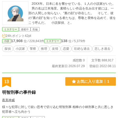
20XX年。日本に名を響かせている、１人の小説家がいた。
男の名は江本海里。素晴らしい作品を生み出す彼には、一
部の人間しか知らない、“裏の顔”が存在した。 そして、彼
の“裏の顔”を知っている者たちは、尊敬と畏怖を込めて、彼を
こう呼んだ。 小説探偵、と。
ミステリー
連載中
長編
24h.ポイント
42pt
17,908
138
位 / 228,843件
位 / 5,379件
小説
ミステリー
探偵
小説家
警察
推理
友情
恋愛
壮絶な過去
悲しき過去
感想数 0
文字数 888,917
最終更新日 2026.07.29
登録日 2022.08.11
13
お気に入り追加
1
明智刑事の事件録
夜美神威
様々な犯罪に対して鋭い思考で切り込む明智刑事 相棒の小林刑事と共に悪しき
犯罪者へ立ち向かう