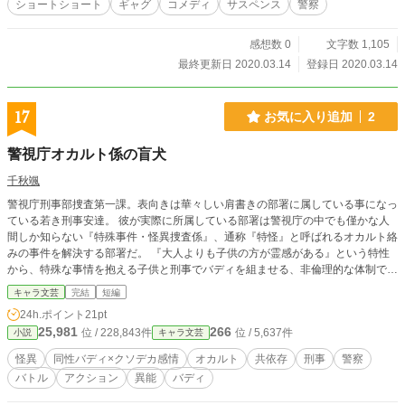
ショートショート
ギャグ
コメディ
サスペンス
警察
感想数 0
文字数 1,105
最終更新日 2020.03.14
登録日 2020.03.14
17
お気に入り追加
2
警視庁オカルト係の盲犬
千秋颯
警視庁刑事部捜査第一課。表向きは華々しい肩書きの部署に属している事になっ
ている若き刑事安達。 彼が実際に所属している部署は警視庁の中でも僅かな人
間しか知らない『特殊事件・怪異捜査係』、通称『特怪』と呼ばれるオカルト絡
みの事件を解決する部署だ。 『大人よりも子供の方が霊感がある』という特性
から、特殊な事情を抱える子供と刑事でバディを組ませる、非倫理的な体制で運
用されているこの組織は、政府や上層部から黙認される事で成り立っている。
キャラ文芸
完結
短編
そんな組織に属する安達は遠い親戚にあたる慧とバディを組み、日々怪異の対処
24h.ポイント
21pt
に追われていた。 そんなある日、安達は同期である友人から『ユーレイ』の相
25,981
266
位 / 228,843件
位 / 5,637件
小説
キャラ文芸
談を持ち掛けられ、慧と捜査へ繰り出す事となり――？
怪異
同性バディ×クソデカ感情
オカルト
共依存
刑事
警察
バトル
アクション
異能
バディ