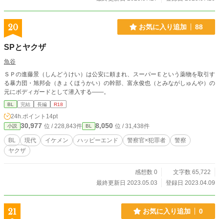
20
お気に入り追加
88
SPとヤクザ
魚谷
ＳＰの進藤景（しんどうけい）は公安に頼まれ、スーパーＥという薬物を取引す
る暴力団・旭邦会（きょくほうかい）の幹部、富永俊也（とみながしゅんや）の
元にボディガードとして潜入する――。
BL
完結
長編
R18
24h.ポイント
14pt
30,977
8,050
位 / 228,843件
位 / 31,438件
小説
BL
BL
現代
イケメン
ハッピーエンド
警察官×犯罪者
警察
ヤクザ
感想数 0
文字数 65,722
最終更新日 2023.05.03
登録日 2023.04.09
21
お気に入り追加
0