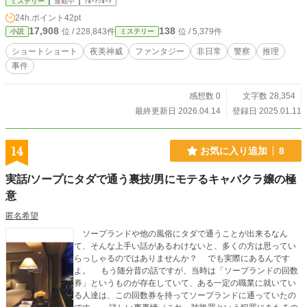
ミステリー
連載中
ｼｮｰﾄｼｮｰﾄ
24h.ポイント
42pt
17,908
138
位 / 228,843件
位 / 5,379件
小説
ミステリー
ショートショート
夜美神威
ファンタジー
非日常
警察
推理
事件
感想数 0
文字数 28,354
最終更新日 2026.04.14
登録日 2025.01.11
14
お気に入り追加
8
実話/ソープにタダで通う裏技/男にモテるキャバクラ嬢の極
意
匿名希望
ソープランドや他の風俗にタダで通うことが出来るなん
て、そんな上手い話があるわけないと、多くの方は思ってい
らっしゃるのではありませんか？ でも実際にあるんです
よ。 もう随分昔の話ですが、当時は「ソープランドの回数
券」というものが存在していて、ある一定の職業に就いてい
る人達は、この回数券を持ってソープランドに通っていたの