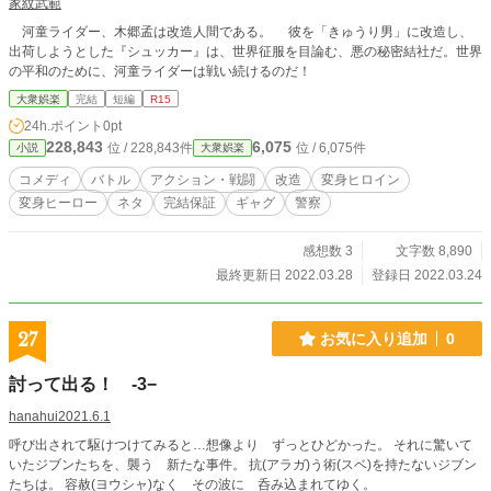
家紋武範
河童ライダー、木郷孟は改造人間である。 彼を「きゅうり男」に改造し、
出荷しようとした『シュッカー』は、世界征服を目論む、悪の秘密結社だ。世界
の平和のために、河童ライダーは戦い続けるのだ！
大衆娯楽
完結
短編
R15
24h.ポイント
0pt
228,843
6,075
位 / 228,843件
位 / 6,075件
小説
大衆娯楽
コメディ
バトル
アクション・戦闘
改造
変身ヒロイン
変身ヒーロー
ネタ
完結保証
ギャグ
警察
感想数 3
文字数 8,890
最終更新日 2022.03.28
登録日 2022.03.24
27
お気に入り追加
0
討って出る！ -3−
hanahui2021.6.1
呼び出されて駆けつけてみると…想像より ずっとひどかった。 それに驚いて
いたジブンたちを、襲う 新たな事件。 抗(アラガ)う術(スベ)を持たないジブン
たちは。 容赦(ヨウシャ)なく その波に 呑み込まれてゆく。