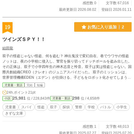
感想数 0
文字数 67,016
最終更新日 2026.08.02
登録日 2026.01.11
19
お気に入り追加
2
ツインズＳＰＹ！！
結田龍
双子の怪盗じゃない怪盗、何を盗む？ 神出鬼没で変幻自在、巷でウワサの怪盗
ノットは、夜の小学校に侵入し、警官を振り切ってドッチボールを盗み出した。
その正体は、双子で小学四年生の神木志音と怜音。双子は実は怪盗じゃない。国
際共創組織CREO（クレオ）のジュニアスパイだった。 双子のミッションは、
世界管理機構EDEN（エデン）が仕掛ける、子どもをロボット化させてしまうロ
ボチップをついているものを盗み、破壊すること。 今夜も大泉刑事とその娘で
児童書・童話
完結
短編
少女探偵の大泉愛菜と追いかけっこが始まるけれど、どうやらヘンテコな状況に
24h.ポイント
21pt
なって……？
25,981
298
位 / 228,843件
位 / 4,658件
小説
児童書・童話
児童書
スパイ
怪盗
双子
探偵
警察
学校
バトル
小学生
きずな文庫
感想数 1
文字数 48,013
最終更新日 2025.07.27
登録日 2025.07.20