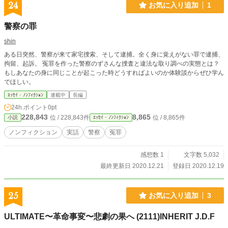
機動作戦群 第1機動隊 指定戦闘員 3等士官 嵩寺祐伍(31)…広
24
お気に入り追加
1
域機動作戦群 第1機動隊 指定戦闘員 3等士官 京原拓也(46)…
広域機動作戦群 第1機動隊 隊長 3等隊尉 荘隋亘晟(43)…広域
警察の罪
機動作戦群 総司令大隊所属 運用訓練幹部 2等隊尉 澤野慶也(5
8)…広域機動作戦群 群長 将補 西尾猩惇(57)…広域機動作戦群
shin
総司令大隊長 1等将士 石原允遙(55)…警衛庁27代目 幕僚総監
ある日突然、警察が来て家宅捜索、そして逮捕。全く身に覚えがない罪で逮捕、
嵜塚孝敏(53)…警衛庁 副幕僚総監 尾津嘉燿(54)…内閣府行政
拘留、起訴。 冤罪を作った警察のずさんな捜査と違法な取り調べの実態とは？
人事院 11代目院長
もしあなたの身に同じことが起こった時どうすればよいのか体験談からぜひ学ん
でほしい。
ｴｯｾｲ・ﾉﾝﾌｨｸｼｮﾝ
連載中
長編
24h.ポイント
0pt
228,843
8,865
位 / 228,843件
位 / 8,865件
小説
ｴｯｾｲ・ﾉﾝﾌｨｸｼｮﾝ
ノンフィクション
実話
警察
冤罪
感想数 1
文字数 5,032
最終更新日 2020.12.21
登録日 2020.12.19
25
お気に入り追加
3
ULTIMATE〜革命事変〜悲劇の果へ (2111)INHERIT J.D.F