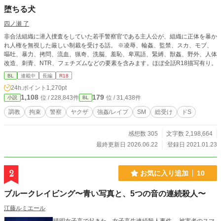
堕ちる犬
四ノ瀬 了
非合法組織に潜入捜査をしていた若手警察官である主人公が、組織に正体を暴か
れ人権を無視した厳しい制裁を受ける話。 ※凌辱、輪姦、監禁、スカ、モブ、
嘔吐、暴力、拷問、流血、猟奇、洗脳、羞恥、卑罵語、緊縛、獣姦、野外、人体
改造、刺青、NTR、フェチズムなどの要素を含みます。ほぼ全話R18描写有り。
BL
連載中
長編
R18
24h.ポイント
1,270pt
1,108
179
位 / 228,843件
位 / 31,438件
小説
BL
調教
拘束
警察
ヤクザ
強姦/レイプ
SM
総受け
ドS
感想数 305
文字数 2,198,664
最終更新日 2026.06.22
登録日 2021.01.23
2
お気に入り追加
10
ブルークレイビング〜青い写真と、5つの音の連続殺人〜
江藤ルミエール