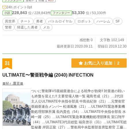
ファンタジー
連載中
長編
R15
カクヨム、note、pixiv、LINE novel 、小説家になろうでも掲
24h.ポイント
0pt
載しています。 初投稿です宜しくお願いいたします。
228,843
53,330
位 / 228,843件
位 / 53,330件
小説
ファンタジー
異世界
チート
勇者
バトルロイヤル
ロボット
ハーレム
SF
警察
帰還した勇者
メカ
感想数 0
文字数 102,149
最終更新日 2020.09.11
登録日 2019.12.30
31
お気に入り追加
2
ULTIMATE〜警亜戦争編 (2040) INFECTION
〓Mｒ.鷹党〓
ついに警衛隊VS亜細亜連合による戦争が勃発!! 対亜連の戦い
も終盤を迎えた!! 主要登場人物一覧 蔵島壱成（21）…2代目
主人公ULTIMATE中央指令部員 中島佑紀弥（21）…元警衛官
亜細亜連合メンバー 松浦風雅（21）…ULTIMATE緊急事案機
動処理部隊所属 長内貴也（54）…ULTIMATE中央指令部長 水
崎一躍（25）…ULTIMATE緊急事案機動処理部隊長 室口翔平
（44）…ULTIMATE3代目総監 福良啓示（31）…ULTIMATE総
監秘書 岸田正龍（27）…警衛局中央監察部首席監察官 工藤哲