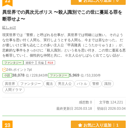
22
お気に入り追加
0
異世界での異次元ポリス 〜殺人識別でこの世に蔓延る罪を
断罪せよ〜
紅しゃけ
現実世界では「警察」と呼ばれる仕事が、異世界では明確には無い。 そのよう
な仕事を思い付く人間も、実行しようとする人間も、今までは居なかった。 だ
が優しいけど落ち込むことの多い主人公「甲高隆真（こうたかりゅうま）」が、
悲劇的な事件をきっかけに「殺人識別」という名を思い付き、この世に蔓延る悪
を断罪していく。個性的な仲間と共に。 ※主人公がしばらく出てこない話が出
てきます。あらかじめご了承下さい。 ※殺人識別として名前が変わるのは、最
ファンタジー
連載中
長編
R18
初からというわけではありません。あらかじめご了承下さい。
24h.ポイント
7pt
38,078
5,969
位 / 228,843件
位 / 53,330件
小説
ファンタジー
異世界
ファンタジー
魔法
男主人公
バトル
警察
識別
人間ドラマ
感想数 0
文字数 124,221
最終更新日 2026.03.18
登録日 2026.03.04
23
お気に入り追加
1