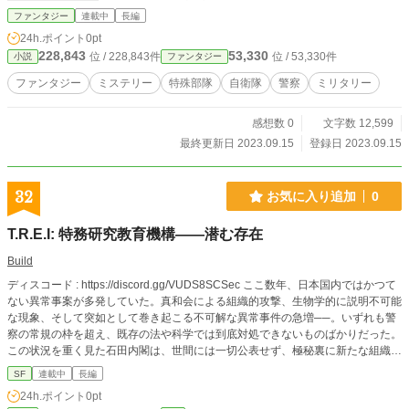
也（47）…6代目総統 赤木龍一（35）…警衛局最高監察部主
ファンタジー
連載中
長編
任 大野勝之（48）…警衛局航空警戒部隊隊長
24h.ポイント
0pt
228,843
53,330
位 / 228,843件
位 / 53,330件
小説
ファンタジー
ファンタジー
ミステリー
特殊部隊
自衛隊
警察
ミリタリー
感想数 0
文字数 12,599
最終更新日 2023.09.15
登録日 2023.09.15
32
お気に入り追加
0
T.R.E.I: 特務研究教育機構――潜む存在
Build
ディスコード : https://discord.gg/VUDS8SCSec ここ数年、日本国内ではかつて
ない異常事案が多発していた。真和会による組織的攻撃、生物学的に説明不可能
な現象、そして突如として巻き起こる不可解な異常事件の急増──。いずれも警
察の常規の枠を超え、既存の法や科学では到底対処できないものばかりだった。
この状況を重く見た石田内閣は、世間には一切公表せず、極秘裏に新たな組織
「警視庁 特務研究教育機構（通称：T.R.E.I）」を創設する。任務は、表の警察
SF
連載中
長編
組織では手に負えない異常事案の調査・封鎖・解析。だが、組織が拠点を構える
24h.ポイント
0pt
その町には、誰にも語られず、目には見えず、しかし確かに存在する――異常存