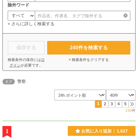
除外ワード
+ さらに詳しく検索する
保存する
240
件を検索する
検索条件の保存には
ロ
× 検索条件をクリアする
グイン
が必要です。
警察
タグ
1
2
3
4
5
240
件
1
お気に入り追加
1,627