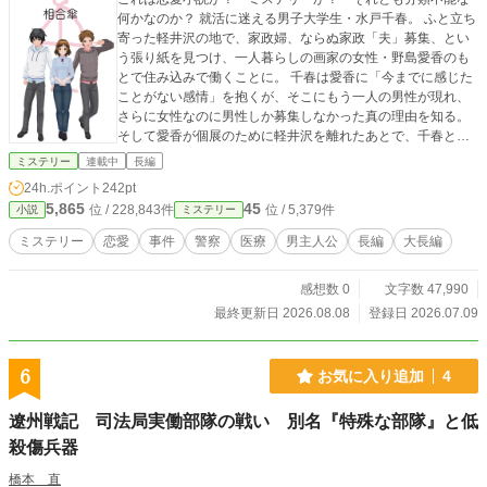
何かなのか？ 就活に迷える男子大学生・水戸千春。 ふと立ち
寄った軽井沢の地で、家政婦、ならぬ家政「夫」募集、とい
う張り紙を見つけ、一人暮らしの画家の女性・野島愛香のも
とで住み込みで働くことに。 千春は愛香に「今までに感じた
ことがない感情」を抱くが、そこにもう一人の男性が現れ、
さらに女性なのに男性しか募集しなかった真の理由を知る。
そして愛香が個展のために軽井沢を離れたあとで、千春とも
う一人の男性が留守番をしていると、遠く離れた地で、愛香
ミステリー
連載中
長編
が意識不明で発見され―― ※NLが軸ですが、BL、GL描写も
24h.ポイント
242pt
あります。 半年かけて書いた大長編の第一部。 長すぎて作品
5,865
45
位 / 228,843件
位 / 5,379件
小説
ミステリー
賞に応募するのが難しいため、供養も兼ねてネット上に少し
ずつ載せていきます。 当初五部作の予定で、第四部まで書い
ミステリー
恋愛
事件
警察
医療
男主人公
長編
大長編
ています。 ジャンルが一つしか選べないため、「ミステリ
ー」として投稿していますが、恋愛要素があるのはもちろ
感想数 0
文字数 47,990
ん、今後、SF・ファンタジー的要素、グロテスクな描写も入
ります。 毎日21時更新。 X（旧Twitter）：@mamoru_sekido
最終更新日 2026.08.08
登録日 2026.07.09
※他Webサイトでも同じ名前で同じ作品を同時連載していま
す。無断転載ではございません。 ※表紙画像に「カスタムキ
ャスト」を使用しています。
6
お気に入り追加
4
遼州戦記 司法局実働部隊の戦い 別名『特殊な部隊』と低
殺傷兵器
橋本 直