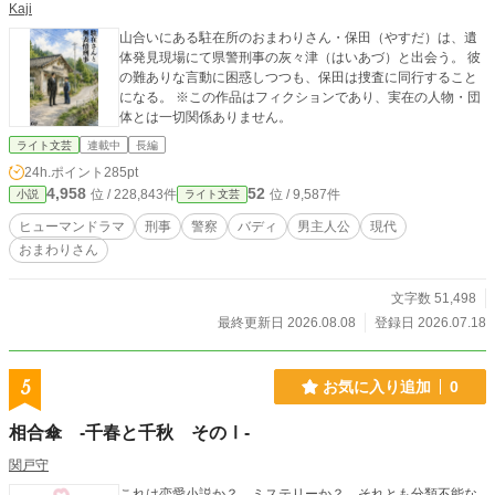
Kaji
山合いにある駐在所のおまわりさん・保田（やすだ）は、遺
体発見現場にて県警刑事の灰々津（はいあづ）と出会う。 彼
の難ありな言動に困惑しつつも、保田は捜査に同行すること
になる。 ※この作品はフィクションであり、実在の人物・団
体とは一切関係ありません。
ライト文芸
連載中
長編
24h.ポイント
285pt
4,958
52
位 / 228,843件
位 / 9,587件
小説
ライト文芸
ヒューマンドラマ
刑事
警察
バディ
男主人公
現代
おまわりさん
文字数 51,498
最終更新日 2026.08.08
登録日 2026.07.18
5
お気に入り追加
0
相合傘 -千春と千秋 そのⅠ-
関戸守
これは恋愛小説か？ ミステリーか？ それとも分類不能な