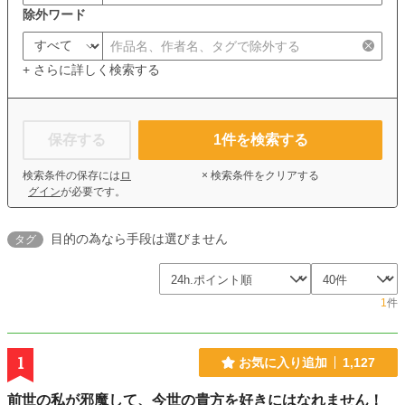
除外ワード
+ さらに詳しく検索する
保存する
1
件を検索する
検索条件の保存には
ロ
× 検索条件をクリアする
グイン
が必要です。
目的の為なら手段は選びません
タグ
1
件
1
お気に入り追加
1,127
前世の私が邪魔して、今世の貴方を好きにはなれません！