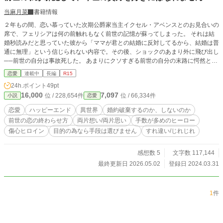
当麻月菜
書籍情報
２年もの間、恋い慕っていた次期公爵家当主イクセル・アベンスとのお見合いの
席で、フェリシアは何の前触れもなく前世の記憶が蘇ってしまった。 それは結
婚秒読みだと思っていた彼から「ママが君との結婚に反対してるから、結婚は普
通に無理」という信じられない内容で。その後、ショックのあまり外に飛び出し
──前世の自分は事故死した。 あまりにクソすぎる前世の自分の末路に愕然とし
たフェリシアの視界に飛び込んできたのは、息子のお見合いを見守るイクセルの
恋愛
連載中
長編
R15
ママの姿だった。 「イクセル様、この話なかったことにしてください」 前世と
24h.ポイント
49pt
同じ轍を踏みたくないフェリシアは、お見合いを投げ出し別荘に引きこもる。
16,000
7,097
位 / 228,654件
位 / 66,334件
小説
恋愛
しかし別荘を訪ねてきたイクセルは、マザコンではないと訴え、フェリシアに期
間限定の婚約者にならないかと提案する。 半ば脅され期間限定の婚約者になっ
恋愛
ハッピーエンド
異世界
婚約破棄するのか、しないのか
たイクセルには、何やら秘密を抱えているようで── 前世の自分と向き合い今世
前世の恋の終わらせ方
両片想い/両片思い
手数が多めのヒーロー
を歩みだす箱入り令嬢と、長すぎる片思いのせいでヤンデレ化しつつある拗らせ
傷心ヒロイン
目的の為なら手段は選びません
すれ違い/じれじれ
令息の、避暑地で織りなすひと夏の恋のお話。 ※他のサイトにも重複投稿して
います。
感想数 5
文字数 117,144
最終更新日 2026.05.02
登録日 2024.03.31
1
件