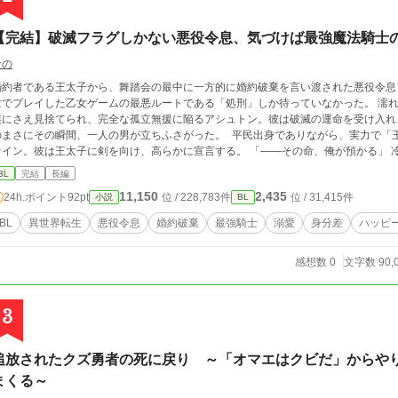
【完結】破滅フラグしかない悪役令息、気づけば最強魔法騎士
なの
婚約者である王太子から、舞踏会の最中に一方的に婚約破棄を言い渡された悪役令息
でプレイした乙女ゲームの最悪ルートである「処刑」しか待っていなかった。 濡れ衣の罪を着せられ、誰にも信じてもらえず、家
族にさえ見捨てられ、完全な孤立無援に陥るアシュトン。彼は破滅の運命を受け入れ、静かに断頭
のまさにその瞬間、一人の男が立ちふさがった。 平民出身でありながら、実力で「
ン。彼は王太子に剣を向け、高らかに宣言する。 「――その命、俺が預かる」 冷徹で人を寄せ付けないはずの彼が、なぜかアシ
ュトンを庇い、その身柄を要求する。 孤立したはずの悪役令息と、冷酷と呼ばれる
BL
完結
長編
に動き出す。 これは、破滅の運命しかなかった悪役令息が、最強の騎士にそのすべてを懸けて愛され、運命に抗い幸せを掴
11,150
2,435
24h.ポイント
92pt
位 / 228,783件
位 / 31,415件
小説
BL
むまでの物語。
BL
異世界転生
悪役令息
婚約破棄
最強騎士
溺愛
身分差
ハッピ
感想数 0
文字数 90,
3
追放されたクズ勇者の死に戻り ～「オマエはクビだ」からや
まくる～