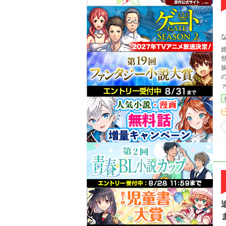
世
ァイ
今、劇的