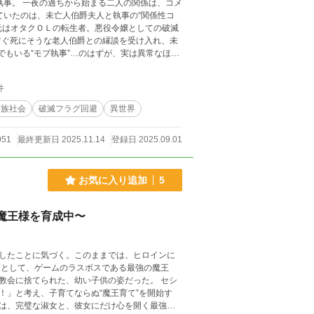
係は、コメ
ていたのは、未亡人伯爵夫人と執事の“関係性コ
すぐ死にそうな老人伯爵との縁談を受け入れ、未
を燃やしている。
件
貴族社会
破滅フラグ回避
異世界
051
最終更新日 2025.11.14
登録日 2025.09.01
お気に入り追加
5
魔王様を育成中〜
したことに気づく。このままでは、ヒロインに
に捨てられた、幼い子供の姿だった。 セシ
」と考え、子育てならぬ“魔王育て”を開始す