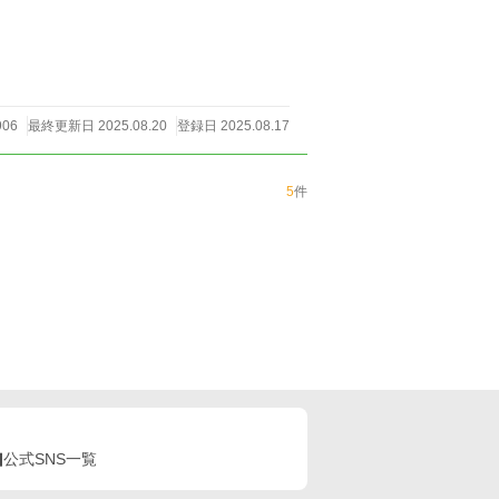
魔王が、運命に抗い、愛と力で新たな未来を創り上げる、甘く、そして壮大な物語。 破滅を回避し、ラスボスを恋人にできるのか？
906
最終更新日 2025.08.20
登録日 2025.08.17
5
件
公式SNS一覧