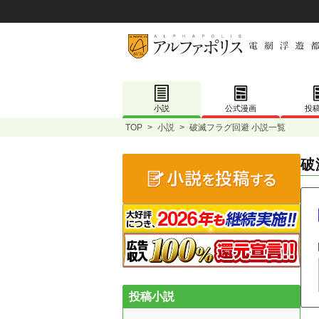
小説
公式漫画
投
TOP
>
小説
>
破滅フラグ回避 小説一覧
破
投稿小説