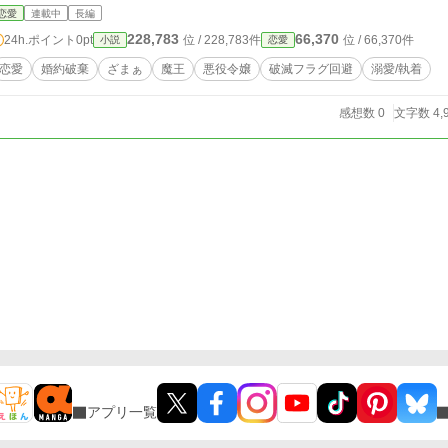
恋愛
連載中
長編
228,783
66,370
24h.ポイント
0pt
位 / 228,783件
位 / 66,370件
小説
恋愛
恋愛
婚約破棄
ざまぁ
魔王
悪役令嬢
破滅フラグ回避
溺愛/執着
感想数 0
文字数 4,
アプリ一覧