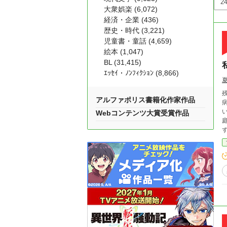
大衆娯楽 (6,072)
経済・企業 (436)
歴史・時代 (3,221)
児童書・童話 (4,659)
絵本 (1,047)
BL (31,415)
ｴｯｾｲ・ﾉﾝﾌｨｸｼｮﾝ (8,866)
アルファポリス書籍化作家作品
い
Webコンテンツ大賞受賞作品
庭
ず