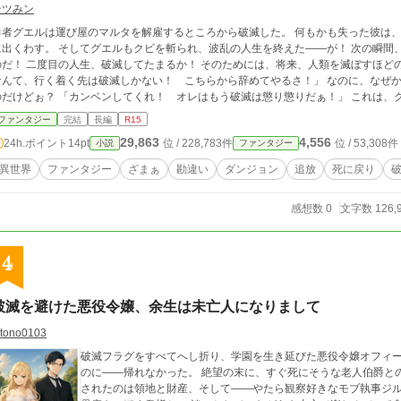
テツみン
者グエルは運び屋のマルタを解雇するところから破滅した。 何もかも失った彼は、五年後、闇落ちしたマルタが人類を滅ぼす場面
に出くわす。 そしてグエルもクビを斬られ、波乱の人生を終えた――が！ 次の瞬間
たまるか！ そのためには、将来、人類を滅ぼすほどの能力に目覚めるマルタに取り入ること！ 「勇者
なんて、行く着く先は破滅しかない！ こちらから辞めてやるさ！」 なのに、なぜ
カンベンしてくれ！ オレはもう破滅は懲り懲りだぁ！」 これは、クズな元勇者が、自分だけでも破滅を回避しよう
と奔走する残念な物語である。
ファンタジー
完結
長編
R15
29,863
4,556
24h.ポイント
14pt
位 / 228,783件
位 / 53,308件
小説
ファンタジー
異世界
ファンタジー
ざまぁ
勘違い
ダンジョン
追放
死に戻り
感想数 0
文字数 126,
4
破滅を避けた悪役令嬢、余生は未亡人になりまして
otono0103
破滅フラグをすべてへし折り、学園を生き延びた悪役令嬢オフィー
のに――帰れなかった。 絶望の末に、すぐ死にそうな老人伯爵との縁談を受け入れ、やがて未亡人伯爵夫人に。 残
されたのは領地と財産、そして――やたら観察好きなモブ執事ジル。 紅茶を頭からかぶり、噴水で足湯をし