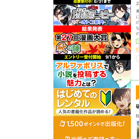
勇
のだ！ 二度目の人生、破滅して
のだけどぉ？ 「
t