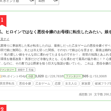
1
私、ヒロインではなく悪役令嬢のお母様に転生したみたい。娘
夏見ナイ
残業帰りに事故死した私が転生したのは、最推しだった乙女ゲームの悪役令嬢イザベ
病弱で娘に無関心、夫とは冷え切った関係。そのせいで娘は心を歪ませ、最後は婚約破棄され断
！ 私の愛しい娘をそんな目に遭わせてたまるものですか！」 前世の知識とあふれる愛情を武器に、まずは娘が歪む原因となった家
環境を徹底改善！ 美形だけど冷徹な夫とも、心を通わせて最高の協力者に！？ 心優しい少女に育った娘の破滅フラグは回避したは
…なのに、その裏では公爵家を狙う巨大な陰謀が蠢いていた。 これは、悪役令嬢の母が愛する家族と共に運命に抗い、国の闇をも
打ち払う、愛と逆転の物語です。
ファンタジー
連載中
長編
3,020
505
24h.ポイント
454pt
位 / 228,783件
位 / 53,308件
小説
ファンタジー
異世界転生
悪役令嬢
乙女ゲーム
恋愛
女主人公
家族愛
破滅フラグ
感想数 16
文字数 266,
2