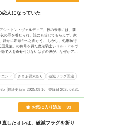
の恋人になっていた
アシュトン・ヴェルディア。彼の未来には、前
台へと向かう。 しかし、処刑執行
王国最強」の称号を得た魔法騎士シリル・アルヴ
最強騎士。交わるはずのなかった二人の運命が、
ーエンド
ざまぁ要素あり
破滅フラグ回避
035
最終更新日 2025.09.16
登録日 2025.08.31
お気に入り追加
33
り直したオレは、破滅フラグを折り