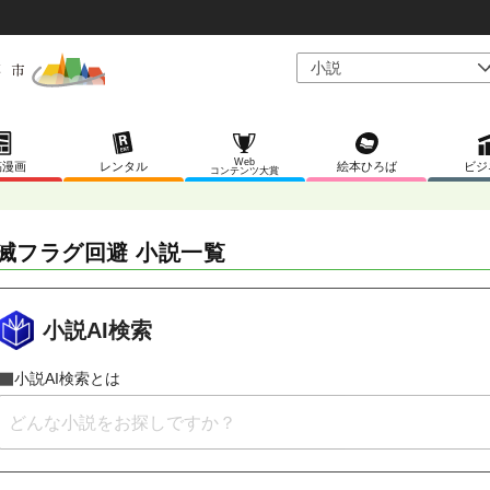
Web
稿漫画
レンタル
絵本ひろば
ビジ
コンテンツ大賞
滅フラグ回避 小説一覧
小説AI検索
小説AI検索とは