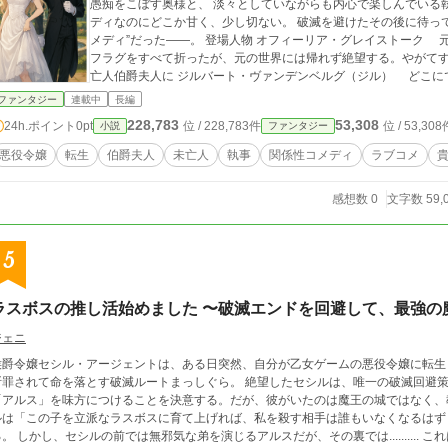
愚痴をこぼす奥様と、 淡々としていながらも内心で楽しんでいる執事。 一夜の過ちから始まる二人の関
ディなのにどこか甘く、少し切ない。 破滅を避けたその後に待っ
メディ”だった――。 登場人物 オフィーリア・グレイストーク 元はオタクＯＬの転生者。悪役令嬢としての破滅
フラグをすべて折ったが、元の世界には帰れず絶望する。やがて
亡人伯爵夫人に ジルバート・ヴァンデンベルグ（ジル） どこにでもいる“モブ執事”…のはずが、実は異常なほど
の観察魔。淡々と仕えながらも、オフィーリアの言動に密かに心
ファンタジー
連載中
長編
228,783
53,308
24h.ポイント
0pt
位 / 228,783件
位 / 53,308
小説
ファンタジー
悪役令嬢
転生
伯爵夫人
未亡人
執事
関係性コメディ
ラブコメ
感想数 0
文字数 59,
5
ラスボスの推し活始めました 〜破滅エンドを回避して、最強の
ジェニ
侯爵令嬢セシル・アージェントは、ある日突然、自分が乙女ゲームの悪役令嬢に転生
されて命を落とす破滅ルートまっしぐら。 絶望したセシルは、唯一の破滅回避策として、ゲームのラスボスである最強の魔王
「アルス」を味方につけることを決意する。だが、彼がいたのは魔王の城ではなく、教会
ルは「この子を立派なラスボスに育て上げれば、私を殺す相手は誰もいなくなるはず！
スだが、その裏では.......... これは、完璧な淑女と、彼女にだけ心を開く最強の