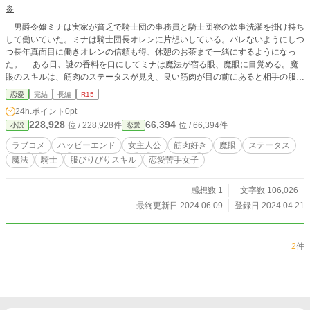
参
男爵令嬢ミナは実家が貧乏で騎士団の事務員と騎士団寮の炊事洗濯を掛け持ち
して働いていた。ミナは騎士団長オレンに片想いしている。バレないようにしつ
つ長年真面目に働きオレンの信頼も得、休憩のお茶まで一緒にするようになっ
た。 ある日、謎の香料を口にしてミナは魔法が宿る眼、魔眼に目覚める。魔
眼のスキルは、筋肉のステータスが見え、良い筋肉が目の前にあると相手の服が
破けてしまうものだった。ミナは無類の筋肉好きで、筋肉が近くで見られる騎士
恋愛
完結
長編
R15
団は彼女にとっては天職だ。魔眼のせいでクビにされるわけにはいかない。なの
24h.ポイント
0pt
にオレンの服をびりびりに破いてしまい魔眼のスキルを話さなければいけない状
228,928
66,394
位 / 228,928件
位 / 66,394件
小説
恋愛
況になった。 全てを話すと、オレンはミナと協力して魔眼を治そうと提案す
る。対処法で筋肉を見たり触ったりすることから始まった。ミナが長い間封印し
ラブコメ
ハッピーエンド
女主人公
筋肉好き
魔眼
ステータス
ていた絵描きの趣味も魔眼対策で復活し、よりオレンとの時間が増えていく。片
魔法
騎士
服びりびりスキル
恋愛苦手女子
想いがバレないようにするも何故か魔眼がバレてからオレンが好意的で距離も近
くなり甘やかされてばかりでミナは戸惑う。別の日には我慢しすぎて自分の服を
魔眼で破り真っ裸になった所をオレンに見られ彼は責任を取るとまで言いだし
感想数 1
文字数 106,026
て?! ※結構ふざけたラブコメです。 恋愛が苦手な女性シリーズ、前作と同じ世
最終更新日 2024.06.09
登録日 2024.04.21
界線で描かれた2作品目です（続きものではなく単品で読めます）。今回は無自
覚系恋愛苦手女性。 ヒロインによる一人称視点。全56話、一話あたり概ね1000
～2000字程度で公開。 前々作「訳あり女装夫は契約結婚した副業男装妻の推
2
件
し」前作「身体強化魔法で拳交える外交令嬢の拗らせ恋愛～隣国の悪役令嬢を妻
にと連れてきた王子に本来の婚約者がいないとでも？～」と同じ時代・世界で
す。 ※小説家になろう、ノベルアップ+にも投稿しています。※R15は保険で
す。