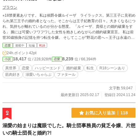
ブラウン
⭐︎18禁要素ありです。 私は侯爵令嬢ルイーザ ライラックス。第三王子に見初め
られ第三王子の婚約者となった。そこからは王子妃教育の日々。大きくなるにつ
れ、気持ちが離れているのが分かる態度。 「ルイーザ、貴様との婚約破棄をす
る」 腕には可愛いフワフワした女性を抱きしめながらの婚約破棄宣言。 私は前
世30歳独身の記憶を持つ転生令嬢。 そしてここが”野花の君へ～王子は永遠の愛
を謳う”王道中の王道で、ベタな悪役令嬢断罪と王子たちの純愛を描いた小説の
恋愛
連載中
短編
R18
中だった。 悪役令嬢？私が？断罪されるのはごめんだわ。 私が好きなのはほん
24h.ポイント
42pt
の少ししか出てこなかった騎士団長レオナルド様なのよ。 実物はいるの？いら
18,417
8,239
位 / 228,928件
位 / 66,394件
小説
恋愛
っしゃるのー？本物が見たい。陰ながら応援しているわ。 でも一縷の望みがあ
ればと密かに思うルイーザのドタバタな恋模様。
異世界
恋愛
ハッピーエンド
婚約破棄
転生
R18シーンあり
筋肉好き
溺愛いちゃらぶ
ファタール
文字数 59,047
最終更新日 2025.02.17
登録日 2024.11.24
2
お気に入り追加
118
溺愛の始まりは魔眼でした。騎士団事務員の貧乏令嬢、片想
いの騎士団長と婚約?!