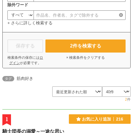
除外ワード
+ さらに詳しく検索する
保存する
2
件を検索する
検索条件の保存には
ロ
× 検索条件をクリアする
グイン
が必要です。
筋肉好き
タグ
2
件
1
お気に入り追加
216
騎士団長の溺愛～一途な思い