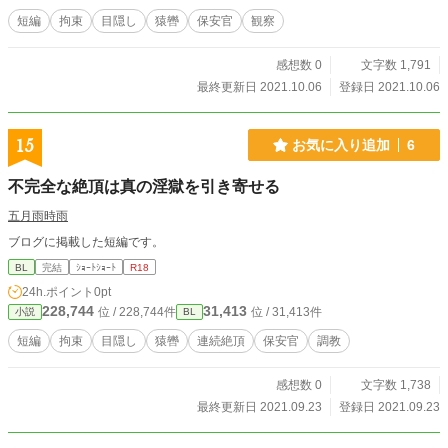
短編
拘束
目隠し
猿轡
保安官
観察
感想数 0
文字数 1,791
最終更新日 2021.10.06
登録日 2021.10.06
15
お気に入り追加
6
不完全な絶頂は真の淫獄を引き寄せる
五月雨時雨
ブログに掲載した短編です。
BL
完結
ｼｮｰﾄｼｮｰﾄ
R18
24h.ポイント
0pt
228,744
31,413
位 / 228,744件
位 / 31,413件
小説
BL
短編
拘束
目隠し
猿轡
連続絶頂
保安官
調教
感想数 0
文字数 1,738
最終更新日 2021.09.23
登録日 2021.09.23