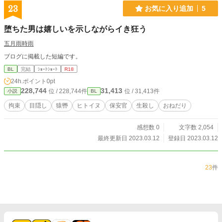
23
お気に入り追加
5
堕ちた男は嬉しいを示しながらイき狂う
五月雨時雨
ブログに掲載した短編です。
BL
完結
ｼｮｰﾄｼｮｰﾄ
R18
24h.ポイント
0pt
228,744
31,413
位 / 228,744件
位 / 31,413件
小説
BL
拘束
目隠し
猿轡
ヒトイヌ
保安官
生殺し
おねだり
感想数 0
文字数 2,054
最終更新日 2023.03.12
登録日 2023.03.12
23
件