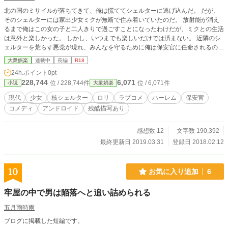
北の国のミサイルが落ちてきて、俺は慌ててシェルターに逃げ込んだ。 だが、
そのシェルターには家出少女ミクが無断で住み着いていたのだ。 放射能が消え
るまで俺はこの女の子と二人きりで過ごすことになったわけだが、ミクとの生活
は意外と楽しかった。 しかし、いつまでも楽しいだけでは済まない。 近隣のシ
ェルターを荒らす悪党が現れ、みんなを守るために俺は保安官に任命されるのだ
が…… 注：エロあり(というよりエロばかりです。シェルターの中で主人公と女
大衆娯楽
連載中
長編
R18
の子が、いちゃいちゃして過ごします) この作品はノクターンノベルズ様にも投
24h.ポイント
0pt
稿しています
228,744
6,071
位 / 228,744件
位 / 6,071件
小説
大衆娯楽
現代
少女
核シェルター
ロリ
ラブコメ
ハーレム
保安官
コメディ
アンドロイド
残酷描写あり
感想数 12
文字数 190,392
最終更新日 2019.03.31
登録日 2018.02.12
10
お気に入り追加
6
牢屋の中で男は陥落へと追い詰められる
五月雨時雨
ブログに掲載した短編です。