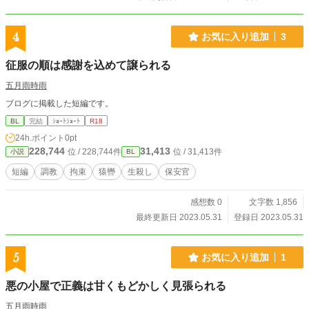
4
お気に入り追加
3
征服の順は感謝を込めて譲られる
五月雨時雨
ブログに掲載した短編です。
BL
完結
ｼｮｰﾄｼｮｰﾄ
R18
24h.ポイント
0pt
228,744
31,413
位 / 228,744件
位 / 31,413件
小説
BL
短編
調教
拘束
猿轡
生殺し
保安官
感想数 0
文字数 1,856
最終更新日 2023.05.31
登録日 2023.05.31
5
お気に入り追加
1
悪の小屋で正義は甘くもどかしく見張られる
五月雨時雨