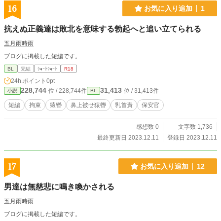
16
お気に入り追加
1
抗えぬ正義達は敗北を意味する勃起へと追い立てられる
五月雨時雨
ブログに掲載した短編です。
BL
完結
ｼｮｰﾄｼｮｰﾄ
R18
24h.ポイント
0pt
228,744
31,413
位 / 228,744件
位 / 31,413件
小説
BL
短編
拘束
猿轡
鼻上被せ猿轡
乳首責
保安官
感想数 0
文字数 1,736
最終更新日 2023.12.11
登録日 2023.12.11
17
お気に入り追加
12
男達は無慈悲に鳴き喚かされる
五月雨時雨
ブログに掲載した短編です。