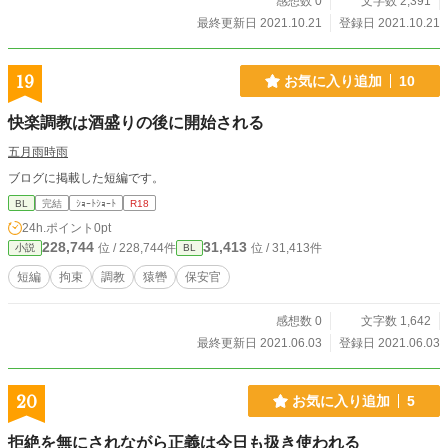
感想数 0
文字数 2,391
最終更新日 2021.10.21
登録日 2021.10.21
19
お気に入り追加
10
快楽調教は酒盛りの後に開始される
五月雨時雨
ブログに掲載した短編です。
BL
完結
ｼｮｰﾄｼｮｰﾄ
R18
24h.ポイント
0pt
228,744
31,413
位 / 228,744件
位 / 31,413件
小説
BL
短編
拘束
調教
猿轡
保安官
感想数 0
文字数 1,642
最終更新日 2021.06.03
登録日 2021.06.03
20
お気に入り追加
5
拒絶を無にされながら正義は今日も扱き使われる