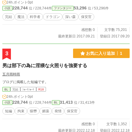
24h.ポイント
0pt
228,744
53,296
位 / 228,744件
位 / 53,296件
小説
ファンタジー
完結
魔法
科学者
ドラゴン
深い森
保安官
感想数 0
文字数 75,201
最終更新日 2017.09.21
登録日 2017.09.20
3
お気に入り追加
1
男は部下の為に淫猥な火照りを強要する
五月雨時雨
ブログに掲載した短編です。
BL
完結
ｼｮｰﾄｼｮｰﾄ
R18
24h.ポイント
0pt
228,744
31,413
位 / 228,744件
位 / 31,413件
小説
BL
短編
拘束
猿轡
媚薬
発情
保安官
感想数 0
文字数 1,352
最終更新日 2022.12.18
登録日 2022.12.18