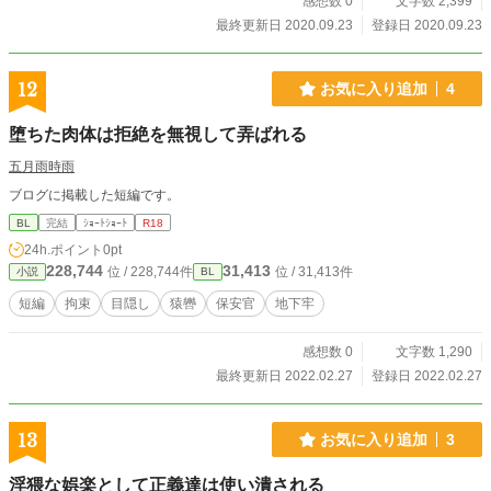
感想数 0
文字数 2,399
最終更新日 2020.09.23
登録日 2020.09.23
12
お気に入り追加
4
堕ちた肉体は拒絶を無視して弄ばれる
五月雨時雨
ブログに掲載した短編です。
BL
完結
ｼｮｰﾄｼｮｰﾄ
R18
24h.ポイント
0pt
228,744
31,413
位 / 228,744件
位 / 31,413件
小説
BL
短編
拘束
目隠し
猿轡
保安官
地下牢
感想数 0
文字数 1,290
最終更新日 2022.02.27
登録日 2022.02.27
13
お気に入り追加
3
淫猥な娯楽として正義達は使い潰される