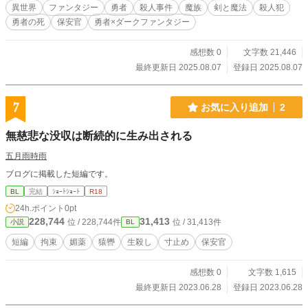
異世界
ファンタジー
勇者
殺人事件
魔族
剣と魔法
殺人犯
勇者の死
保安官
勇者×ダークファンタジー
感想数 0
文字数 21,446
最終更新日 2025.08.07
登録日 2025.08.07
7
お気に入り追加
2
無慈悲な没収は断続的に生み出される
五月雨時雨
ブログに掲載した短編です。
BL
完結
ｼｮｰﾄｼｮｰﾄ
R18
24h.ポイント
0pt
228,744
31,413
位 / 228,744件
位 / 31,413件
小説
BL
短編
拘束
媚薬
猿轡
生殺し
寸止め
保安官
感想数 0
文字数 1,615
最終更新日 2023.06.28
登録日 2023.06.28