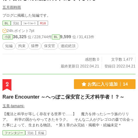
五月雨時雨
ブログに掲載した短編です。
BL
完結
ｼｮｰﾄｼｮｰﾄ
R18
24h.ポイント
7pt
36,325
9,599
位 / 228,744件
位 / 31,413件
小説
BL
短編
拘束
猿轡
保安官
連続絶頂
感想数 0
文字数 1,477
最終更新日 2022.04.21
登録日 2022.04.21
2
お気に入り追加
14
Rare Encounter ～へっぽこ保安官と天才科学者！？～
玉美-tamami-
【魔法と科学が等しく存在する世界で……】 魔力を持ったシーラ族のリリ
ア。 科学の国からやってきたキラク。 そんな二人がグレゴロの森で出会っ
た事によって、生まれる物語。 ＊第１章のみ完結・掲載中・続編未定＊
ファンタジー
完結
長編