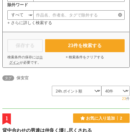
除外ワード
+ さらに詳しく検索する
保存する
23
件を検索する
検索条件の保存には
ロ
× 検索条件をクリアする
グイン
が必要です。
保安官
タグ
23
件
1
お気に入り追加
2
背中合わせの男達は仲良く壊し尽くされる