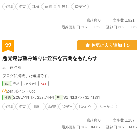
短編
拘束
口枷
放置
生殺し
保安官
感想数 0
文字数 1,921
最終更新日 2021.11.22
登録日 2021.11.22
22
お気に入り追加
5
悪党達は望み通りに淫猥な苦悶をもたらす
五月雨時雨
ブログに掲載した短編です。
BL
完結
ｼｮｰﾄｼｮｰﾄ
R18
24h.ポイント
0pt
228,744
31,413
位 / 228,744件
位 / 31,413件
小説
BL
短編
拘束
目隠し
猿轡
保安官
おねだり
ぶっかけ
感想数 0
文字数 1,287
最終更新日 2021.04.07
登録日 2021.04.07