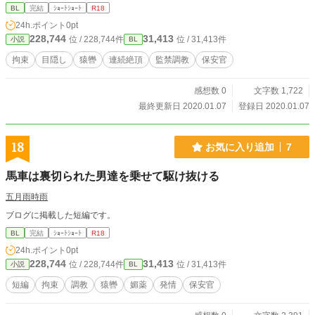
BL
完結
ｼｮｰﾄｼｮｰﾄ
R18
24h.ポイント
0pt
228,744
31,413
位 / 228,744件
位 / 31,413件
小説
BL
拘束
目隠し
猿轡
連続絶頂
監禁調教
保安官
感想数 0
文字数 1,722
最終更新日 2020.01.07
登録日 2020.01.07
18
お気に入り追加
7
馬車は裏切られた男達を乗せて駆け抜ける
五月雨時雨
ブログに掲載した短編です。
BL
完結
ｼｮｰﾄｼｮｰﾄ
R18
24h.ポイント
0pt
228,744
31,413
位 / 228,744件
位 / 31,413件
小説
BL
短編
拘束
調教
猿轡
媚薬
発情
保安官