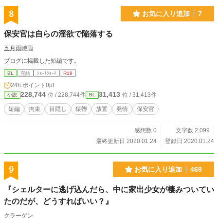
8
お気に入り追加
7
保安官は自らの淫欲で陥落する
五月雨時雨
ブログに掲載した短編です。
BL
完結
ｼｮｰﾄｼｮｰﾄ
R18
24h.ポイント
0pt
228,744
31,413
位 / 228,744件
位 / 31,413件
小説
BL
短編
拘束
目隠し
猿轡
放置
発情
保安官
感想数 0
文字数 2,099
最終更新日 2020.01.24
登録日 2020.01.24
9
お気に入り追加
469
『シェルターに逃げ込んだら、中に家出少女が棲みついてい
たのだが、どうすればいい？』
クラーゲン