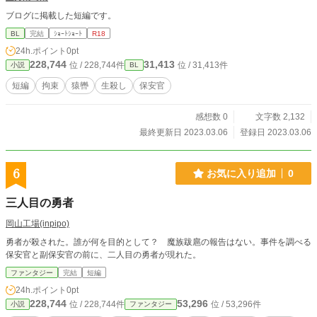
ブログに掲載した短編です。
BL
完結
ｼｮｰﾄｼｮｰﾄ
R18
24h.ポイント
0pt
228,744
31,413
位 / 228,744件
位 / 31,413件
小説
BL
短編
拘束
猿轡
生殺し
保安官
感想数 0
文字数 2,132
最終更新日 2023.03.06
登録日 2023.03.06
6
お気に入り追加
0
三人目の勇者
岡山工場(inpipo)
勇者が殺された。誰が何を目的として？ 魔族跋扈の報告はない。事件を調べる
保安官と副保安官の前に、二人目の勇者が現れた。
ファンタジー
完結
短編
24h.ポイント
0pt
228,744
53,296
位 / 228,744件
位 / 53,296件
小説
ファンタジー