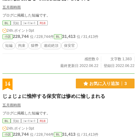
五月雨時雨
ブログに掲載した短編です。
BL
完結
ｼｮｰﾄｼｮｰﾄ
R18
24h.ポイント
0pt
228,744
31,413
位 / 228,744件
位 / 31,413件
小説
BL
短編
拘束
猿轡
連続絶頂
保安官
感想数 0
文字数 1,383
最終更新日 2022.06.22
登録日 2022.06.22
14
お気に入り追加
3
じょじょに憔悴する保安官は惨めに愉しまれる
五月雨時雨
ブログに掲載した短編です。
BL
完結
ｼｮｰﾄｼｮｰﾄ
R18
24h.ポイント
0pt
228,744
31,413
位 / 228,744件
位 / 31,413件
小説
BL