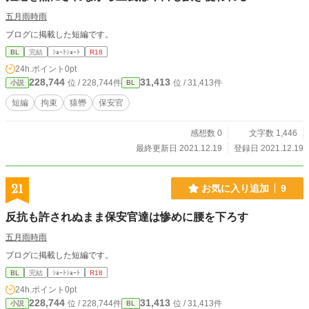
五月雨時雨
ブログに掲載した短編です。
BL
完結
ｼｮｰﾄｼｮｰﾄ
R18
24h.ポイント
0pt
228,744
31,413
位 / 228,744件
位 / 31,413件
小説
BL
短編
拘束
猿轡
保安官
感想数 0
文字数 1,446
最終更新日 2021.12.19
登録日 2021.12.19
21
お気に入り追加
9
反抗も許されぬまま保安官達は惨めに腰を下ろす
五月雨時雨
ブログに掲載した短編です。
BL
完結
ｼｮｰﾄｼｮｰﾄ
R18
24h.ポイント
0pt
228,744
31,413
位 / 228,744件
位 / 31,413件
小説
BL