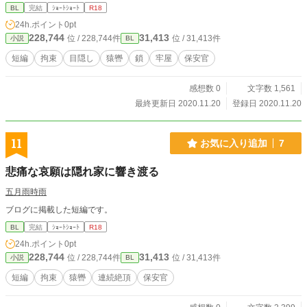
BL
完結
ｼｮｰﾄｼｮｰﾄ
R18
24h.ポイント
0pt
228,744
31,413
位 / 228,744件
位 / 31,413件
小説
BL
短編
拘束
目隠し
猿轡
鎖
牢屋
保安官
感想数 0
文字数 1,561
最終更新日 2020.11.20
登録日 2020.11.20
11
お気に入り追加
7
悲痛な哀願は隠れ家に響き渡る
五月雨時雨
ブログに掲載した短編です。
BL
完結
ｼｮｰﾄｼｮｰﾄ
R18
24h.ポイント
0pt
228,744
31,413
位 / 228,744件
位 / 31,413件
小説
BL
短編
拘束
猿轡
連続絶頂
保安官