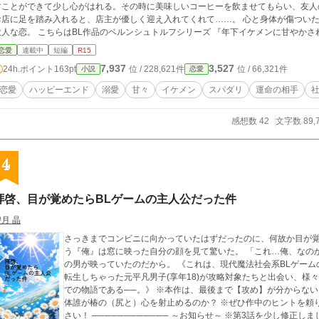
すことができて少し心がはれる。その時に美味しいコーヒーを飲ませてもらい、友人
お店に足を踏み入れると、店主が優しく迎え入れてくれて……。 心と身体が傷ついた
はBL作品のベルンシュトルフシリーズ 『年下イケメンに甘やかされすぎて困ってます』の主人公：杉山大智の双子
の妹のお話になります。 こちらは単体でもお楽しみいただけますが、BLに興味があ
恋愛
連載中
短編
R15
♡ BL要素あります。
7,937
3,527
24h.ポイント
163pt
位 / 228,621件
位 / 66,321件
小説
恋愛
恋愛
ハッピーエンド
溺愛
甘々
イケメン
スパダリ
運命の相手
感想数 42
文字数 89,
4
拝啓、目が覚めたらBLゲームの主人公だった件
月 晶
さっきまでコンビニに向かっていたはずだったのに、何故か目が覚
う『俺』は窓に映った自分の顔を見て驚いた。 「これ…俺、なのか？」 何故ならそこには、恐ろしく整った顔立ち
の男が映っていたのだから。 《これは、現代魔法社会系BLゲームの主人公『石留 椿【いしどめ つばき】(16)』に
転生しちゃった元平凡男子(享年18)が攻略対象たちと出会い、様
での物語である──。》 ※本作は、最後まで【攻め】が分からない、異色のBLゲーム転生ファンタジーです！ ※一
体誰が椿の（尻と）心を射止めるのか？ ※ぜひ作中のヒントを頼
さい！ ──────────── ～お知らせ～ ※第3話を少し修正しました。 ※第5話を少し修正しました。 ※第6話を