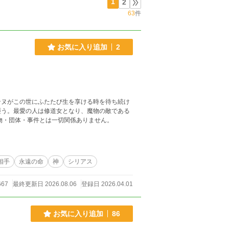
1
2
63
件
お気に入り追加
2
ンヌがこの世にふたたび生を享ける時を待ち続け
襲う。最愛の人は修道女となり、魔物の敵である
。実在の人物・団体・事件とは一切関係ありません。
相手
永遠の命
神
シリアス
667
最終更新日 2026.08.06
登録日 2026.04.01
お気に入り追加
86