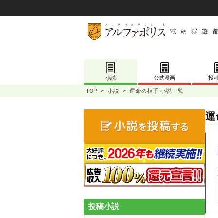
小説
公式漫画
投
TOP
>
小説
>
運命の相手 小説一覧
運
投稿小説