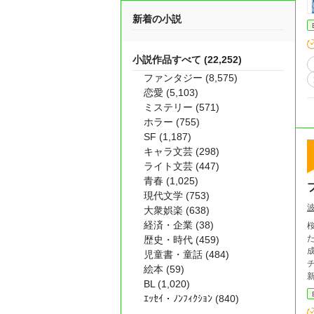
新着の小説
小説作品すべて (22,252)
ファンタジー (8,575)
恋愛 (5,103)
ミステリー (571)
ホラー (755)
SF (1,187)
キャラ文芸 (298)
ライト文芸 (447)
青春 (1,025)
現代文学 (753)
大衆娯楽 (638)
経済・企業 (38)
歴史・時代 (459)
児童書・童話 (484)
チす
絵本 (59)
BL (1,020)
ｴｯｾｲ・ﾉﾝﾌｨｸｼｮﾝ (840)