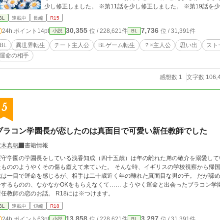
少し修正しました。 ※第11話を少し修正しました。 ※第19話を
た。 ※第24話を少し修正しました。 ※第25話を少し修正しました
BL
連載中
長編
R15
少し修正しました。 ※第31話を少し修正しました。 ※第32話を
30,355
7,736
24h.ポイント
14pt
位 / 228,621件
位 / 31,391件
小説
BL
た。 ※第35話を少し修正しました。 ──────────── ※感想(一言だけでも構いません！)、いいね、お気に入
り、近況ボードへのコメント、大歓迎です！！ ※表紙絵は作者が生
BL
異世界転生
チート主人公
BLゲーム転生
？×主人公
思い出
スト
運命の相手
感想数 1
文字数 106,
5
ブラコン学園長が恋したのは真面目で可愛い新任教師でした
波木真帆
書籍情報
桜守学園の学園長をしている浅香知成（四十五歳）は年の離れた弟の敬介を溺愛して
たもののようやくその傷も癒えて来ていた。 そんな時、イギリスの学校視察から帰
成は一目で運命を感じるが、相手は二十歳近く年の離れた真面目な男の子。 だが諦
るものの、なかなかOKをもらえなくて…… ようやく運命と出会ったブラコン学園長と今まで勉強ばかりして初恋もまだの可愛い
新任教師の恋のお話。 R18には※つけます。
BL
連載中
短編
R18
13,858
3,297
24h.ポイント
63pt
位 / 228,621件
位 / 31,391件
小説
BL