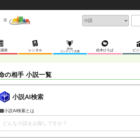
Web
稿漫画
レンタル
絵本ひろば
ビジ
コンテンツ大賞
命の相手 小説一覧
小説AI検索
小説AI検索とは