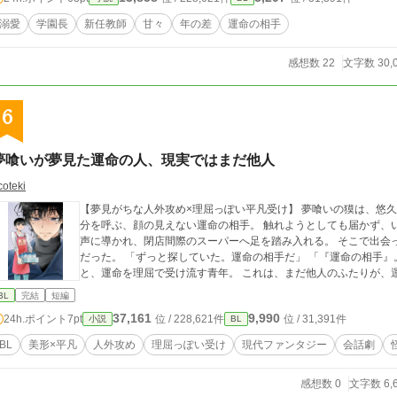
溺愛
学園長
新任教師
甘々
年の差
運命の相手
感想数 22
文字数 30,
6
夢喰いが夢見た運命の人、現実ではまだ他人
coteki
【夢見がちな人外攻め×理屈っぽい平凡受け】 夢喰いの獏は、悠久の時の中で同じ夢を見続けていた。 夢の中で自
分を呼ぶ、顔の見えない運命の相手。 触れようとしても届かず、
声に導かれ、閉店間際のスーパーへ足を踏み入れる。 そこで出会
だった。 「ずっと探していた。運命の相手だ」 「『運命の相手』。商品名ですか？」 運命を信じる夢喰いの怪異
と、運命を理屈で受け流す青年。 これは、まだ他人のふたりが、
BL
完結
短編
37,161
9,990
24h.ポイント
7pt
位 / 228,621件
位 / 31,391件
小説
BL
BL
美形×平凡
人外攻め
理屈っぽい受け
現代ファンタジー
会話劇
感想数 0
文字数 6,