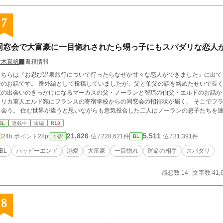
7
同窓会で大富豪に一目惚れされたら甥っ子にもスパダリな恋人
波木真帆
書籍情報
こちらは『お忍び温泉旅行について行ったらなぜか甘々な恋人ができました』に出て
でのお話です。 番外編として投稿していましたが、父と伯父の話を絡めたせいで長く
の出会いのきっかけになるマーカスの父・ノーランと智琉の伯父・エルドのお話から始まります。 ＜あらすじ
メリカ軍人エルド宛にフランスの寄宿学校からの同窓会の招待状が届く。 そこでフ
出会う。 住む世界が違うと思いながらも意気投合した二人はノーランの息子たちを
に。 アメリカに向かう機内で、ノーランから告白をうけあれよあれよという間に恋人
BL
連載中
短編
R18
には甥っ子の智琉がいて、家族で楽しい時間を過ごそうと思ったのだけど、智琉を見
21,826
5,511
24h.ポイント
28pt
位 / 228,621件
位 / 31,391件
小説
BL
運命の人』と言い出して……。 ラブラブカップルしか出てこないハッピーエンド小説です。 10話までは行かない予定。 R18に
は※つけます。
BL
ハッピーエンド
溺愛
大富豪
一目惚れ
運命の相手
スパダリ
感想数 14
文字数 41,
8