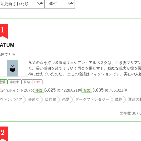
1
FATUM
紙仲てとら
永遠の命を持つ吸血鬼リュシアン・アルベスクは、亡き妻マリア
た。長い孤独を経てようやく再会を果たすも、残酷な現実が彼を
神に仕えていたのだ。 △この物語はフィクションです
恋愛
連載中
長編
R15
6,625
3,035
24h.ポイント
207pt
位 / 228,621件
位 / 66,321件
小説
恋愛
ヴァンパイア
修道女
吸血鬼
恋愛
ダークファンタジー
魔物
運命の
文字数 307,
2