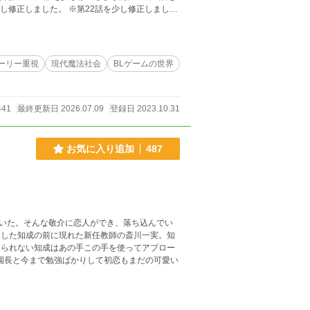
少し修正しました。 ※第22話を少し修正しまし
。 ※第26話を少し修正しました。 ※第30話を
少し修正しました。 ※第33話を少し修正しまし
成AIで試しに作ってみたものです。
ーリー重視
現代魔法社会
BLゲームの世界
441
最終更新日 2026.07.09
登録日 2023.10.31
お気に入り追加
487
いた。そんな敬介に恋人ができ、落ち込んでい
国した知成の前に現れた新任教師の斎川一実。知
められない知成はあの手この手を使ってアプロー