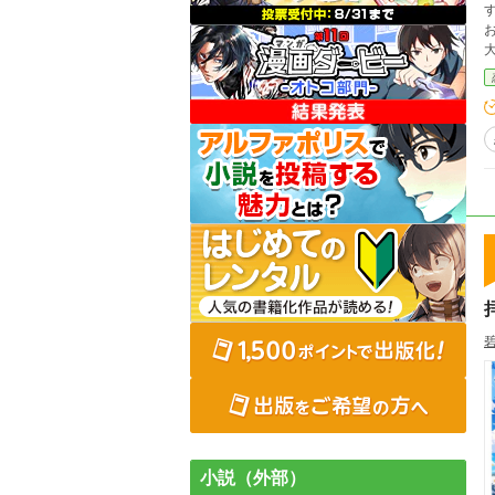
大人な恋。 こちら
碧
小説（外部）