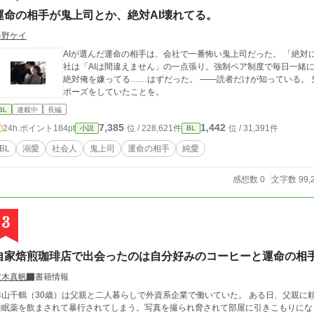
運命の相手が鬼上司とか、絶対AI壊れてる。
春野ケイ
AIが選んだ運命の相手は、会社で一番怖い鬼上司だった。 「絶対にAIが壊れてる！」 そう思ったのは俺だけで、会
社は「AIは間違えません」の一点張り。強制ペア制度で毎日一緒
絶対俺を嫌ってる……はずだった。 ――読者だけが知っている。 鬼上司は、AIの診断結果を見た夜、一人でガッツ
ポーズをしていたことを。
BL
連載中
長編
7,385
1,442
24h.ポイント
184pt
位 / 228,621件
位 / 31,391件
小説
BL
BL
溺愛
社会人
鬼上司
運命の相手
純愛
感想数 0
文字数 99,
3
自家焙煎珈琲店で出会ったのは自分好みのコーヒーと運命の相
波木真帆
書籍情報
杉山千鶴（30歳）は父親と二人暮らしで外資系企業で働いていた。 ある日、父親に
睡眠薬を飲まされて暴行されてしまう。写真を撮られ脅されて部屋に引きこもりにな