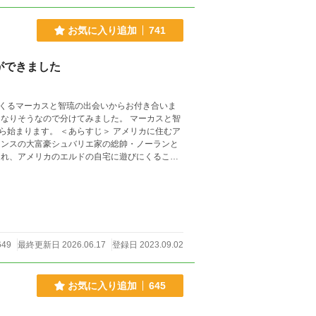
お気に入り追加
741
ができました
くるマーカスと智琉の出会いからお付き合いま
なりそうなので分けてみました。 マーカスと智
＞ アメリカに住むア
ランスの大富豪シュバリエ家の総帥・ノーランと
連れ、アメリカのエルドの自宅に遊びにくること
同士になってしまう。 アメリカのエルドの自宅
たノーランの息子がいきなり智琉を抱きしめ
649
最終更新日 2026.06.17
登録日 2023.09.02
お気に入り追加
645