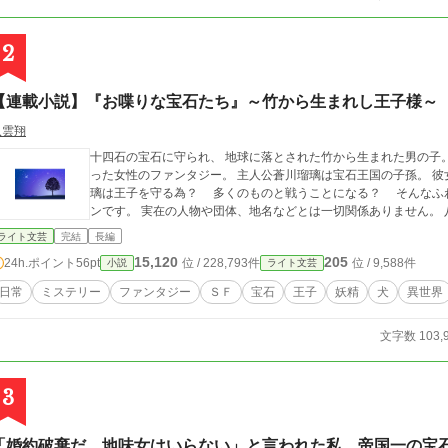
2
【連載小説】『お喋りな宝石たち』～竹から生まれし王子様～
八雲翔
十四石の宝石に守られ、 地球に落とされた竹から生まれた男の子。
った女性のファンタジー。 主人公蒼川瑠璃は宝石王国の子孫。 彼女と小さな王子と宝石の妖精、そして子犬。 瑠
璃は王子を守る為？ 多くのものと戦うことになる？ そんなふわっとした物語です
ンです
ライト文芸
完結
長編
15,120
205
24h.ポイント
56pt
位 / 228,793件
位 / 9,588件
小説
ライト文芸
日常
ミステリー
ファンタジー
ＳＦ
宝石
王子
妖精
犬
異世界
文字数 103,
3
「婚約破棄だ。地味女はいらない」と言われた私、帝国一の宝