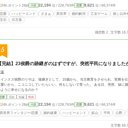
22,194
9,621
24h.ポイント
28pt
位 / 228,793件
位 / 66,374件
小説
恋愛
恋愛
ハッピーエンド
ざまぁ
異世界
婚約解消
乙女ゲーム
推し以外
宝石
石言葉
感想数 2
文字数 16,
5
【完結】23侯爵の跡継ぎのはずですが、突然平民になりました
華蓮
ラインスズ侯爵のリサは、後継ぎとして、10歳から、当主教育をさせられ、実務を仕切り、家
愛いから、ニコニコしていたらいい。何もしないで育った。 ある日、突然、妹に婚約者を奪われ、跡継ぎも奪われた。 リサは、ど
のように幸せになるのか？
恋愛
完結
短編
R18
22,194
9,621
24h.ポイント
28pt
位 / 228,793件
位 / 66,374件
小説
恋愛
異世界ファンタジー/恋愛
婚約破棄
ハッピーエンド
鉱山
平民
公爵
文字数 68,