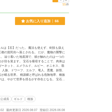
55
件
お気に入り追加
66
 魔法も使えず、剣技も扱え
落とされる。 だが、魔物の襲撃に
。 辿り着いた地底湖で、彼が触れたのは一つの
ガーネット、エメラルド、ルビー、オニキス、翡
怪、
石が眠る世界。 桃源郷と呼ばれる危険地帯、種族
人公成長
ギルド
種族
102
最終更新日 2026.08.07
登録日 2026.06.08