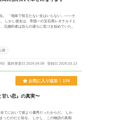
る。 「地味で役立たない女はいらない」――そ
。 しかし彼女は、帝国一の宝石商レオナルドと
き、元婚約者は自らの過ちに気づき始めていた。
公爵
993
最終更新日 2026.04.06
登録日 2026.03.13
お気に入り追加
174
と甘い恋』の真実〜
全てにおいて彼より優秀だったからだ。 しか
 しかし、この物語の真相