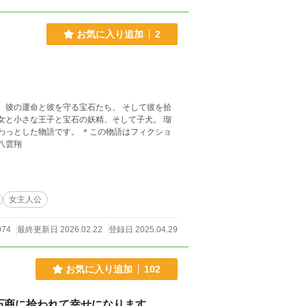
お気に入り追加
2
 彼の運命と彼を守る宝石たち、 そして彼を拾
。 ＊この物語はフィクショ
。 実在の人物や団体、地名などとは一切関係ありません。 八雲翔
女主人公
974
最終更新日 2026.02.22
登録日 2025.04.29
お気に入り追加
102
石商に拾われて幸せになります