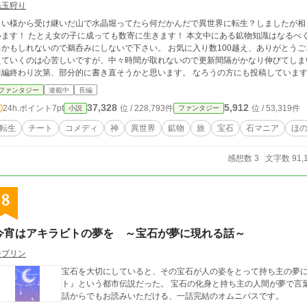
毛玉狩り
じい様から受け継いだ山で水晶堀ってたら何だかんだで異世界に転生？しましたが相
す！ たとえ女の子に成っても数寄に生きます！ 本文中にある鉱物知識はなるべく調べて書いていますが、間違っている知識が有
もしれないので鵜呑みにしないで下さい。 お気に入り数100越え、ありがとうございます！ 話更新してないのにお気に入りが増
えていくのは心苦しいですが、中々時間が取れないので更新間隔がかなり伸びてしまい
終わり次第、部分的に書き直そうかと思います。 なろうの方にも投稿しています、内容は同じなので読みやすいほうで閲覧して
ければと思います。 http://ncode.syosetu.com/n6144eq/
ファンタジー
連載中
長編
37,328
5,912
24h.ポイント
7pt
位 / 228,793件
位 / 53,319件
小説
ファンタジー
転生
チート
コメディ
神
異世界
鉱物
旅
宝石
石マニア
ほ
感想数 3
文字数 91,
8
今宵はアキラビトの夢を ～宝石が夢に現れる話～
シプリン
宝石を大切にしていると、その宝石が人の姿をとって持ち主の夢に
ト』という都市伝説だった。 宝石の化身と持ち主の人間が夢で言葉を交わす、ほのぼの現代ファンタジー。 どのお
話からでもお読みいただける、一話完結のオムニバスです。