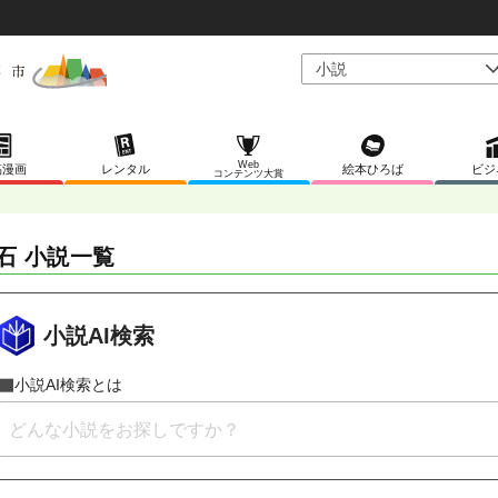
Web
稿漫画
レンタル
絵本ひろば
ビジ
コンテンツ大賞
石 小説一覧
小説AI検索
小説AI検索とは