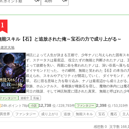
1
無能スキル【石】と追放された俺～宝石の力で成り上がる～
海老沢大地
神託によって人生が決まる王都で、少年ナノに与えられた固有スキルは【石】だった。
ず、ステータスは最底辺。 役立たずの無能と判断されたナノは、王都の貧民街へ
よって故郷を失い、両親に命を救われたナノは、深い谷底へ落ちる
ダイヤモンドだった。 その瞬間、無能と笑われた【石】の本当の力が目を覚ます。 宝石を吸収することで、肉体は
鍛えられ、スキルやアビリティが開花していく。 ダイヤモンド、
翠。 石に宿る意味と力を取り込み、ナノは最底辺から成り上がる。 人族、ドワーフ、エルフ、竜人、悪魔、妖
獣族、ホムンクルス。 各種族が種族石を宿し、魔物の体内には魔
同士の陰謀、そして神託制度に隠された真実。 無能と呼ばれた少年は、やがて世界を揺るがす存在となる。 宝石の
力で運命を砕く、異世界成り上がりファンタジー。
ファンタジー
連載中
長編
12,738
2,398
24h.ポイント
78pt
位 / 228,793件
位 / 53,319件
小説
ファンタジー
異世界
ファンタジー
成り上がり
追放
無能スキル
宝石
魔石
主
感想数 0
文字数 168,