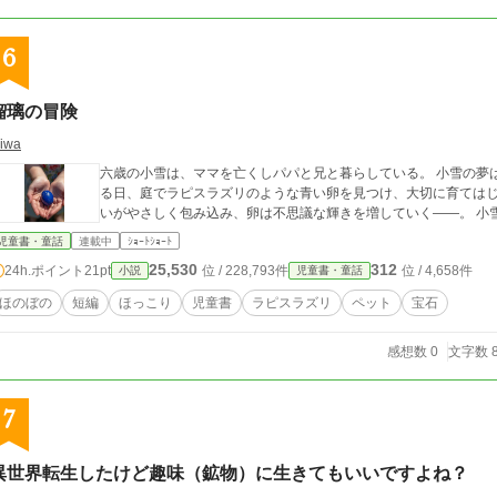
6
瑠璃の冒険
iwa
六歳の小雪は、ママを亡くしパパと兄と暮らしている。 小雪の夢
る日、庭でラピスラズリのような青い卵を見つけ、大切に育てはじ
いがやさしく包み込み、卵は不思議な輝きを増していく――。 小
児童書・童話
連載中
ｼｮｰﾄｼｮｰﾄ
25,530
312
24h.ポイント
21pt
位 / 228,793件
位 / 4,658件
小説
児童書・童話
ほのぼの
短編
ほっこり
児童書
ラピスラズリ
ペット
宝石
感想数 0
文字数 8
7
異世界転生したけど趣味（鉱物）に生きてもいいですよね？