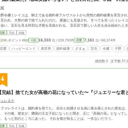
夜桜
子爵令嬢ミレイユは、騎士である婚約者アルヴァルトから突然の婚約破棄を宣言され
う言われ、大勢の前で捨てられたのだ。 家族にも見放され、すべてを失ったミレイユ
出会い、宝石を見る特別な才能を見抜かれる。 宝石店で新しい人生を歩み始めたと
恋愛
完結
短編
16,333
7,161
24h.ポイント
49pt
位 / 228,793件
位 / 66,374件
小説
恋愛
恋愛
ハッピーエンド
異世界
婚約破棄
ざまぁ
宝石
令嬢
子爵
感想数 0
文字数 57,
4
【完結】捨てた女が高嶺の花になっていた〜『ジュエリーな君
ジュレヌク
スファレライトは、婚約者を捨てた。 自分と結婚させる為に産み落とされた彼女は、
、その後、彼女が、隣国の王太子妃になったと聞き、正に『高嶺の花』となってしまったのだと知る。
は、もっと別のところにあった。 それを彼が知ることは、一生ないだろう。
恋愛
完結
短編