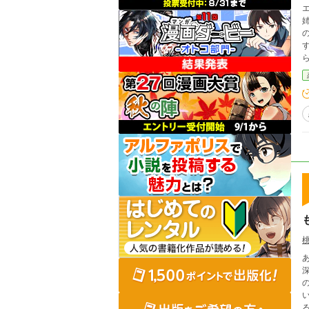
姉
深
い面々