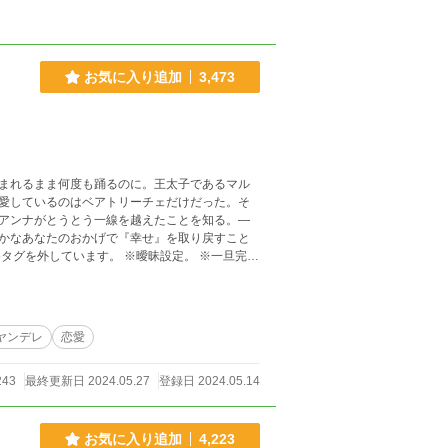
お気に入り追加
3,473
まれるまま何度も踊るのに。王太子であるマル
愛しているのはベアトリーチェだけだった。そ
アンナがとうとう一線を越えたことを知る。―
かなあなたのおかげで『幸せ』を取り戻すこと
ヤンデレ
恋愛
243
最終更新日 2024.05.27
登録日 2024.05.14
お気に入り追加
4,223