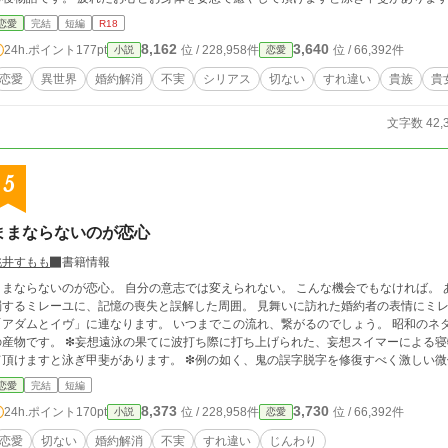
「嘘をつくなら最後まで」。 ❇例の如く、鬼の誤字脱字を修復すべく激しい微修正が
恋愛
完結
短編
R18
覧下さい。
8,162
3,640
24h.ポイント
177pt
位 / 228,958件
位 / 66,392件
小説
恋愛
恋愛
異世界
婚約解消
不実
シリアス
切ない
すれ違い
貴族
貴
文字数 42,
5
ままならないのが恋心
桃井すもも
書籍情報
まならないのが恋心。 自分の意志では変えられない。 こんな機会でもなければ。 ある日ミレーユは高熱に見舞われた。 意識が混
するミレーユに、記憶の喪失と誤解した周囲。 見舞いに訪れた婚約者の表情にミレーユは決意する。 「
アダムとイヴ」に連なります。 いつまでこの流れ、繋がるのでしょう。 昭和のネタが入るのはご勘弁。 ❇相変わらずの100%妄想
の産物です。 ❇妄想遠泳の果てに波打ち際に打ち上げられた、妄想スイマーによる寝
て頂けますと泳ぎ甲斐があります。 ❇例の如く、鬼の誤字脱字を修復すべく激しい微
とご笑覧下さい。
恋愛
完結
短編
8,373
3,730
24h.ポイント
170pt
位 / 228,958件
位 / 66,392件
小説
恋愛
恋愛
切ない
婚約解消
不実
すれ違い
じんわり