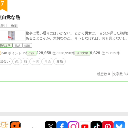
7
無自覚な熱
季徒川 魚影
物事は思い通りにはいかない。 とかく男女は。 自分が課した制約
あることこそが、大切なのだ。 そうしなければ、何も見えないし
現代文学
完結
短編
228,958
9,629
24h.ポイント
0pt
位 / 228,958件
位 / 9,629件
小説
現代文学
出会い
恋
熱
不実
再会
赤坂
感想数 0
文字数 8,