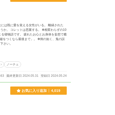
夫には既に愛を覚える女性がいる。 離縁された
よる寝物語です。 疲れたお心とお身体を妄想で癒
嘘をつくなら最後まで」。 ❇例の如く、鬼の誤
覧下さい。
い
ノーチェ
463
最終更新日 2024.05.31
登録日 2024.05.24
お気に入り追加
4,019