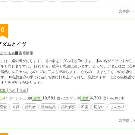
文字数 8,
6
アダムとイヴ
桃井すもも
書籍情報
には、婚約者がおります。 その名をアダム様と仰います。 私の名がイヴですから、アダムとイヴで「創世記」の例のお騒がせカッ
名ですね。 けれども、彼等と私達は違います。 だって、アダム様には心を寄せる女性(ひと)がいらっしゃるのですから。
偶然なんてそんなもの」のお二人も登場します。 からの 「ままならないのが恋心」へ連なります。 ❇例の如
です。 ❇妄想遠泳の果てに波打ち際に打ち上げられた、妄想スイマーによる寝物語で
ますと泳ぎ甲斐があります。
恋愛
完結
短編
10,581
4,793
24h.ポイント
113pt
位 / 228,958件
位 / 66,392件
小説
恋愛
恋愛
令嬢
婚約者
政略結婚
婚約解消
不実
切ない
じんわり
文字数 5,