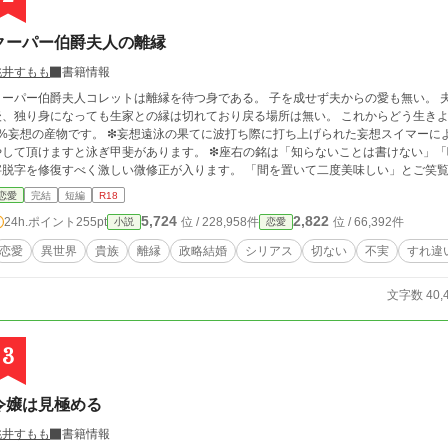
クーパー伯爵夫人の離縁
桃井すもも
書籍情報
クーパー伯爵夫人コレットは離縁を待つ身である。 子を成せず夫からの愛も無い。 
、独り身になっても生家との縁は切れており戻る場所は無い。 これからどう生きようか。 コレットは思案する。 ❇相変わらずの10
0%妄想の産物です。 ❇妄想遠泳の果てに波打ち際に打ち上げられた妄想スイマーに
やして頂けますと泳ぎ甲斐があります。 ❇座右の銘は「知らないことは書けない」「
字脱字を修復すべく激しい微修正が入ります。 「間を置いて二度美味しい」とご笑
恋愛
完結
短編
R18
5,724
2,822
24h.ポイント
255pt
位 / 228,958件
位 / 66,392件
小説
恋愛
恋愛
異世界
貴族
離縁
政略結婚
シリアス
切ない
不実
すれ違
文字数 40,
3
令嬢は見極める
桃井すもも
書籍情報