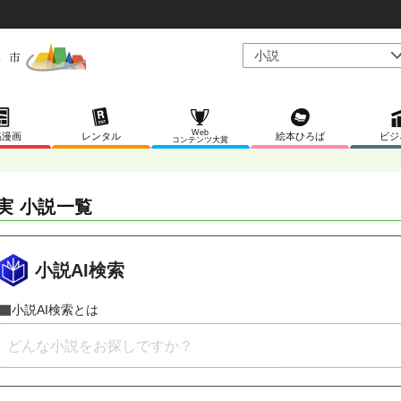
Web
稿漫画
レンタル
絵本ひろば
ビジ
コンテンツ大賞
実 小説一覧
小説AI検索
小説AI検索とは