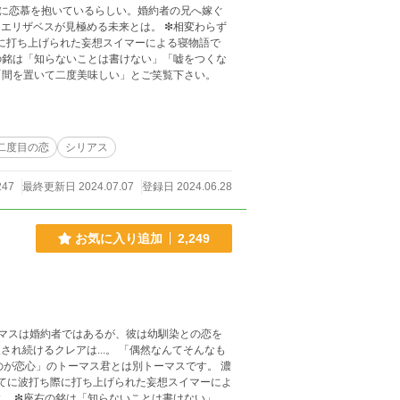
に恋慕を抱いているらしい。婚約者の兄へ嫁ぐ
ず
際に打ち上げられた妄想スイマーによる寝物語で
の銘は「知らないことは書けない」「嘘をつくな
「間を置いて二度美味しい」とご笑覧下さい。
二度目の恋
シリアス
247
最終更新日 2024.07.07
登録日 2024.06.28
お気に入り追加
2,249
ーマスは婚約者ではあるが、彼は幼馴染との恋を
...。 「偶然なんてそんなも
のが恋心」のトーマス君とは別トーマスです。 濃
。 ❇座右の銘は「知らないことは書けない」