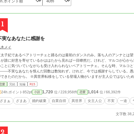
1
不実なあなたに感謝を
黒木メイ
王太子妃であるベアトリーチェと踊るのは最初のダンスのみ。落ち人のアンナとは望
コが誰に好意を寄せているかははたから見れば一目瞭然だ。けれど、マルコが心から
のことに気づいていながらも受け入れられないベアトリーチェ。そんな時、マルコと
―――不実なあなたを恨んだ回数は数知れず。けれど、今では感謝すらしている。愚
だから。 ※異世界転移をしている登場人物がいますが主人公ではないためタグを外しています。 ※曖昧設定。 ※一旦完
結。 ※性描写は匂わせ程度。 ※小説家になろう様、カクヨム様にも掲載予定。
恋愛
完結
短編
R15
1,720
1,014
24h.ポイント
852pt
位 / 228,958件
位 / 66,392件
小説
恋愛
ざまぁ
ざまあ
婚約破棄
自業自得
異世界
女主人公
不実
一途
文字数 38,
2