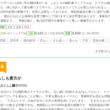
エリザベスには同い年の婚約者がいる。しかしその婚約者ウィリアムは、どうやら姉
と、姉に代わって家を継ぐエリザベス。このままウィリアムを受け入れられない。 エリザベスが見極める未来とは。 ❇相変わら
の100%妄想の産物です。史実とは異なっております。 ❇妄想遠泳の果てに波打ち
す。 疲れたお心とお身体を妄想で癒やして頂けますと泳ぎ甲斐があります。 ❇座右
ら最後まで」。 ❇例の如く、鬼の誤字脱字を修復すべく激しい微修正が入ります。 
恋愛
完結
短編
R18
8,162
3,640
24h.ポイント
177pt
位 / 228,958件
位 / 66,392件
小説
恋愛
恋愛
異世界
婚約解消
切ない
すれ違い
拗らせ
不実
貴族令嬢
文字数 62,
4
もしも貴方が
桃井すもも
書籍情報
ある日クレアは婚約者のトーマスと共に、占い師に先視(さきみ)をしてもらう。 ト
めてクレアを省みることが無い。 不実を重ねるトーマスに、青春時代も恋心も搾取され続けるクレアは
の」 「アダムとイヴ」のあの方やこの方が友情出演しております。 「ままならない
の集まる学園ですね。 ❇相変わらずの100%妄想の産物です。 ❇妄想遠泳の果てに波打ち際に打ち上げられた妄想スイマーによ
る寝物語です。 疲れたお心とお身体を妄想で癒やして頂けますと泳ぎ甲斐があります