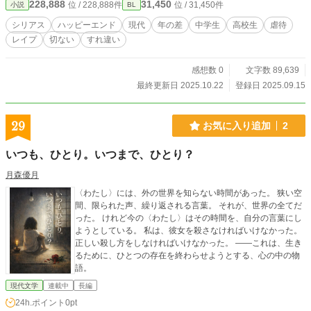
228,888
31,450
位 / 228,888件
位 / 31,450件
小説
BL
いくが…… 前作「逃避行~12の夏~」からの続きものになりますが、これ単
体でも読めるように書いたつもりです。よろしければ前作とあわせてどうぞ。一
シリアス
ハッピーエンド
現代
年の差
中学生
高校生
虐待
応あらすじ→中一の夏、親友だった迅と碧は、碧を虐待する叔父を殺して逃げ
レイプ
切ない
すれ違い
た。長い旅の果てに、碧は崖から身を投げて死ぬが、迅は後を追えず、後悔を残
したまま生きている。
感想数 0
文字数 89,639
最終更新日 2025.10.22
登録日 2025.09.15
29
お気に入り追加
2
いつも、ひとり。いつまで、ひとり？
月森優月
〈わたし〉には、外の世界を知らない時間があった。 狭い空
間、限られた声、繰り返される言葉。 それが、世界の全てだ
った。 けれど今の〈わたし〉はその時間を、自分の言葉にし
ようとしている。 私は、彼女を殺さなければいけなかった。
正しい殺し方をしなければいけなかった。 ――これは、生き
るために、ひとつの存在を終わらせようとする、心の中の物
語。
現代文学
連載中
長編
24h.ポイント
0pt