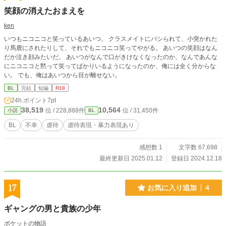
笑顔の消えたおまえを
ken
いつもニコニコと笑っているあいつ。 クラスメイトにパシられて、小突かれた
り馬鹿にされたりして、それでもニコニコ笑ってやがる。 あいつの笑顔はなん
だか泣き顔みたいだ。 あいつがなんで口がきけなくなったのか、なんであんな
にニコニコと黙って笑ってばかりいるようになったのか、俺には全く分からな
い。 でも、俺はあいつから目が離せない。
BL
完結
短編
R18
24h.ポイント
7pt
38,519
10,564
位 / 228,888件
位 / 31,450件
小説
BL
BL
不幸
虐待
虐待表現・暴力表現あり
感想数 1
文字数 67,698
最終更新日 2025.01.12
登録日 2024.12.18
17
お気に入り追加
4
ギャングの男と貴族の少年
ポケットの物語