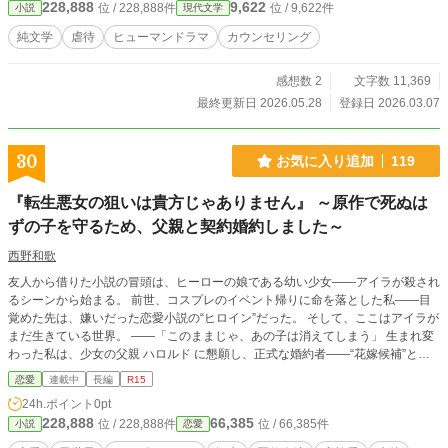
228,888
9,622
位 / 228,888件
位 / 9,622件
小説
現代文学
純文学
虐待
ヒューマンドラマ
カウンセリング
感想数 2
文字数 11,369
最終更新日 2026.05.28
登録日 2026.03.07
30
お気に入り追加
119
『転生悪女の狙いは貴方じゃありません』 ～原作で死ぬは
ずの子を守るため、父親と契約婚約しました～
西野和歌
友人から借りた小説の冒頭は、ヒーローの娘である幼い少女――アイラが殺され
るシーンから始まる。 前世、コスプレのイベント帰りに命を落とした私――目
覚めた先は、嫌いだった恋愛小説の“ヒロイン”だった。 そして、ここはアイラが
まだ生きている世界。 ――「このままじゃ、あの子は消えてしまう」 生まれ変
わった私は、少女の父親 ハロルド に懇願し、正式な婚約者――“花嫁候補”とし
て屋敷に残り、アイラを守ることを決意する。 その病のせいで、この世界では
恋愛
連載中
長編
R15
「白の悪魔」と呼ばれ、光に触れる事もできずに闇で暮らしていたアイラに、私
24h.ポイント
0pt
は手を差し伸べる。 帽子と手袋、特別な服――光を避けるだけじゃない、歩く
228,888
66,385
位 / 228,888件
位 / 66,385件
小説
恋愛
自由を。 眼鏡を与え、本や文字を教え、初めて外の世界に触れさせる。 確実に
迫るシナリオの死から逃れる為に、私は足掻く。 ただ、あの子を守りたい、そ