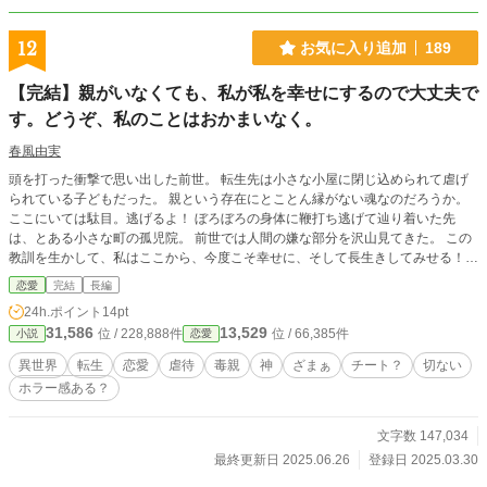
12
お気に入り追加
189
【完結】親がいなくても、私が私を幸せにするので大丈夫で
す。どうぞ、私のことはおかまいなく。
春風由実
頭を打った衝撃で思い出した前世。 転生先は小さな小屋に閉じ込められて虐げ
られている子どもだった。 親という存在にとことん縁がない魂なのだろうか。
ここにいては駄目。逃げるよ！ ぼろぼろの身体に鞭打ち逃げて辿り着いた先
は、とある小さな町の孤児院。 前世では人間の嫌な部分を沢山見てきた。 この
教訓を生かして、私はここから、今度こそ幸せに、そして長生きしてみせる！
え？親が必要だろう？ 大丈夫です。私が私を幸せにしますので！ ※本編終了
恋愛
完結
長編
（2025.6.10）後に、番外編が続きます。読まなくても問題なしです。番外編だ
24h.ポイント
14pt
け読むのもありです。現代風ですがあくまでフィクションですので、そのように
31,586
13,529
位 / 228,888件
位 / 66,385件
小説
恋愛
お楽しみくださいませ。 ※長期休んでおりまして、勝手ながらこちら更新ペー
スを掴むためのリハビリ作品ともしているので、広い心でお読み頂けると嬉しい
異世界
転生
恋愛
虐待
毒親
神
ざまぁ
チート？
切ない
です。 ※基本完成させてから投稿をはじめるのですが（この作品もそうで
ホラー感ある？
す）、投稿前の再確認であれもこれも直したくなっていき……どうしてこうなっ
た？となりがちな作者です。ちなみに完成させず投稿をはじめて、完全に迷走
し、自分でもナンダコレ？と思う作品もありますが、完結はしているのでこちら
文字数 147,034
には置いたままにしてありますｗ どれでもお読みになって無理だと感じました
最終更新日 2025.06.26
登録日 2025.03.30
ら、お心のままにそっとブラウザを閉じていただきますと幸いです。 ※2025.0