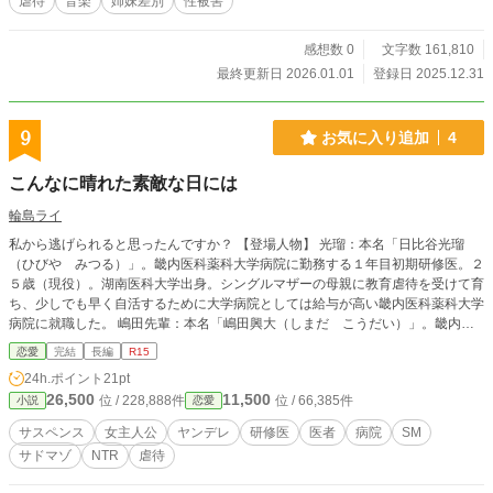
虐待
音楽
姉妹差別
性被害
として地味な格好をさせられ、無理矢理連れて来られた。 当日オーディショ
ンで主催者の桂と、アレンジの依頼をしに来た蒼絵と、その付き添いのあびると
感想数 0
文字数 161,810
出会う事により、運命の歯車が動き出す!。
最終更新日 2026.01.01
登録日 2025.12.31
9
お気に入り追加
4
こんなに晴れた素敵な日には
輪島ライ
私から逃げられると思ったんですか？ 【登場人物】 光瑠：本名「日比谷光瑠
（ひびや みつる）」。畿内医科薬科大学病院に勤務する１年目初期研修医。２
５歳（現役）。湖南医科大学出身。シングルマザーの母親に教育虐待を受けて育
ち、少しでも早く自活するために大学病院としては給与が高い畿内医科薬科大学
病院に就職した。 嶋田先輩：本名「嶋田興大（しまだ こうだい）」。畿内医
科薬科大学病院に勤務する２年目初期研修医。２９歳（三浪）。畿内医科薬科大
恋愛
完結
長編
R15
学出身。実家は広島市内の産婦人科開業医。生粋のマゾヒストでありとあるきっ
24h.ポイント
21pt
かけから定期的に光瑠に金を払って自分を責め立てて貰うようになる。ＢＭＩ３
26,500
11,500
位 / 228,888件
位 / 66,385件
小説
恋愛
０超の肥満体で恋人がいた経験は皆無。 賢人：本名「館山賢人（たてやま け
んと）」。済生会如月病院に勤務する１年目初期研修医。２５歳（現役）。湖南
サスペンス
女主人公
ヤンデレ
研修医
医者
病院
SM
医科大学出身。大学４年生の時から光瑠と交際しており、同じ職場を希望したが
サドマゾ
NTR
虐待
医師臨床研修マッチングで畿内医科薬科大学病院に不合格となり近隣の済生会病
院で働いている。 結子：本名「日比谷結子（ひびや ゆいこ）」。光瑠の母。