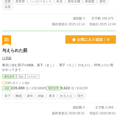
恋愛
異世界
ハッピーエンド
転生
悪役令嬢
家族愛
虐待
れだけの婚約だったのに。 でも、気づけば私の胸は揺れていた。 “偽りの婚
迫害
約”は――やがて本当の愛と家族へと変わっていく。 これは、“悪女転生者”が織
り直した──呪われた少女と、壊れた家族が再生する物語。 注意※虐待シーン
有、ちゃんと最後は救われます。他サイトにも投稿しています。
感想数 3
文字数 106,375
最終更新日 2025.12.14
登録日 2025.12.04
31
お気に入り追加
0
与えられた罰
口羽龍
東京に住む双子の姉妹、真子（まこ）、理子（りこ）のもとに、45年ぶりに母
がやってきて…
現代文学
完結
ｼｮｰﾄｼｮｰﾄ
24h.ポイント
0pt
228,888
9,622
位 / 228,888件
位 / 9,622件
小説
現代文学
双子
離婚
虐待
姉妹
東京
女主人公
現代
感想数 0
文字数 5,309
最終更新日 2026.08.01
登録日 2026.08.01