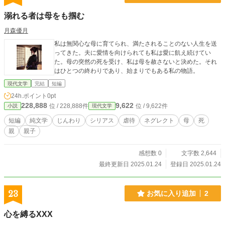
溺れる者は母をも掴む
月森優月
私は無関心な母に育てられ、満たされることのない人生を送
ってきた。夫に愛情を向けられても私は愛に飢え続けてい
た。母の突然の死を受け、私は母を赦さないと決めた。それ
はひとつの終わりであり、始まりでもある私の物語。
現代文学
完結
短編
24h.ポイント
0pt
228,888
9,622
位 / 228,888件
位 / 9,622件
小説
現代文学
短編
純文学
じんわり
シリアス
虐待
ネグレクト
母
死
親
親子
感想数 0
文字数 2,644
最終更新日 2025.01.24
登録日 2025.01.24
23
お気に入り追加
2
心を縛るXXX