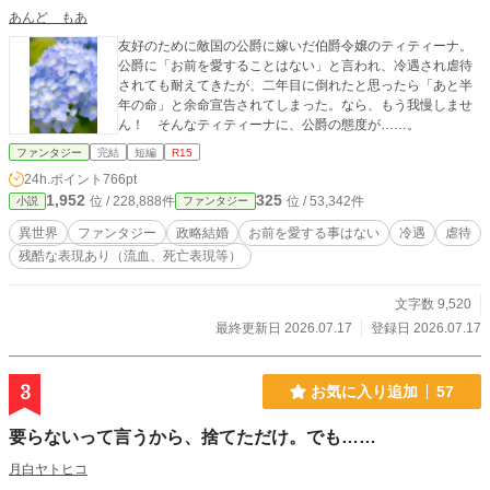
あんど もあ
友好のために敵国の公爵に嫁いだ伯爵令嬢のティティーナ。
公爵に「お前を愛することはない」と言われ、冷遇され虐待
されても耐えてきたが、二年目に倒れたと思ったら「あと半
年の命」と余命宣告されてしまった。なら、もう我慢しませ
ん！ そんなティティーナに、公爵の態度が……。
ファンタジー
完結
短編
R15
24h.ポイント
766pt
1,952
325
位 / 228,888件
位 / 53,342件
小説
ファンタジー
異世界
ファンタジー
政略結婚
お前を愛する事はない
冷遇
虐待
残酷な表現あり（流血、死亡表現等）
文字数 9,520
最終更新日 2026.07.17
登録日 2026.07.17
3
お気に入り追加
57
要らないって言うから、捨てただけ。でも……
月白ヤトヒコ