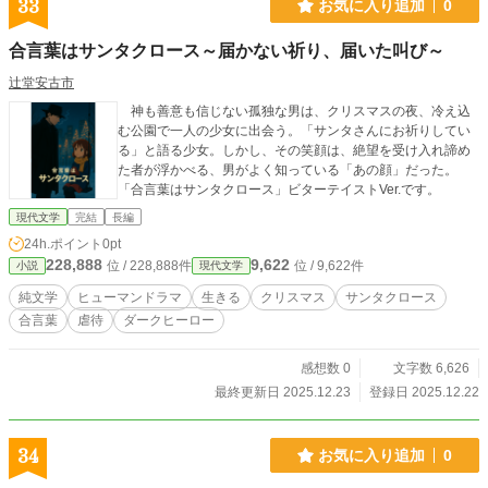
33
お気に入り追加
0
合言葉はサンタクロース～届かない祈り、届いた叫び～
辻堂安古市
神も善意も信じない孤独な男は、クリスマスの夜、冷え込
む公園で一人の少女に出会う。「サンタさんにお祈りしてい
る」と語る少女。しかし、その笑顔は、絶望を受け入れ諦め
た者が浮かべる、男がよく知っている「あの顔」だった。
「合言葉はサンタクロース」ビターテイストVer.です。
現代文学
完結
長編
24h.ポイント
0pt
228,888
9,622
位 / 228,888件
位 / 9,622件
小説
現代文学
純文学
ヒューマンドラマ
生きる
クリスマス
サンタクロース
合言葉
虐待
ダークヒーロー
感想数 0
文字数 6,626
最終更新日 2025.12.23
登録日 2025.12.22
34
お気に入り追加
0