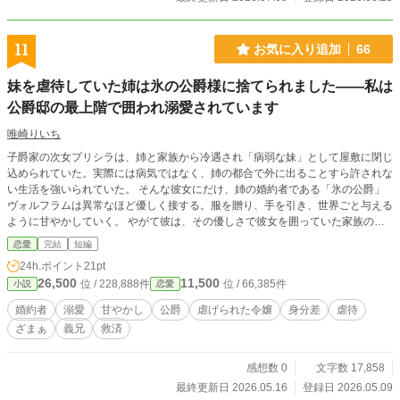
11
お気に入り追加
66
妹を虐待していた姉は氷の公爵様に捨てられました――私は
公爵邸の最上階で囲われ溺愛されています
唯崎りいち
子爵家の次女プリシラは、姉と家族から冷遇され「病弱な妹」として屋敷に閉じ
込められていた。実際には病気ではなく、姉の都合で外に出ることすら許されな
い生活を強いられていた。 そんな彼女にだけ、姉の婚約者である「氷の公爵」
ヴォルフラムは異常なほど優しく接する。服を贈り、手を引き、世界ごと与える
ように甘やかしていく。 やがて彼は、その優しさで彼女を囲っていた家族の支
配ごと壊し、プリシラを“外の世界”へ連れ出してしまう。
恋愛
完結
短編
24h.ポイント
21pt
26,500
11,500
位 / 228,888件
位 / 66,385件
小説
恋愛
婚約者
溺愛
甘やかし
公爵
虐げられた令嬢
身分差
虐待
ざまぁ
義兄
救済
感想数 0
文字数 17,858
最終更新日 2026.05.16
登録日 2026.05.09