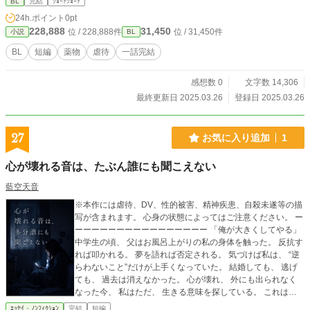
BL
完結
ｼｮｰﾄｼｮｰﾄ
24h.ポイント
0pt
228,888
31,450
位 / 228,888件
位 / 31,450件
小説
BL
BL
短編
薬物
虐待
一話完結
感想数 0
文字数 14,306
最終更新日 2025.03.26
登録日 2025.03.26
27
お気に入り追加
1
心が壊れる音は、たぶん誰にも聞こえない
藍空天音
※本作には虐待、DV、性的被害、精神疾患、自殺未遂等の描
写が含まれます。 心身の状態によってはご注意ください。 ー
ーーーーーーーーーーーーーーーー 「俺が大きくしてやる」
中学生の頃、 父はお風呂上がりの私の身体を触った。 反抗す
れば叩かれる。 夢を語れば否定される。 気づけば私は、 “逆
らわないこと”だけが上手くなっていた。 結婚しても、 逃げ
ても、 過去は消えなかった。 心が壊れ、 外にも出られなく
なった今、 私はただ、 生きる意味を探している。 これは、
虐待、支配、うつ病、自殺未遂を経て、 それでも終われなか
ｴｯｾｲ・ﾉﾝﾌｨｸｼｮﾝ
完結
短編