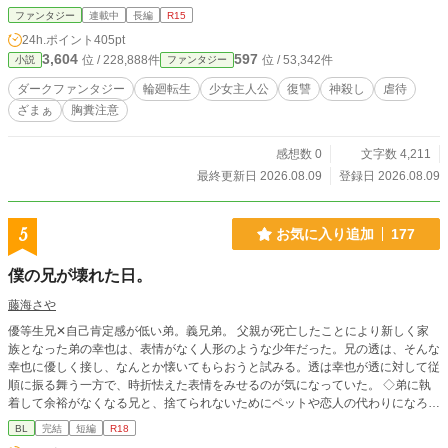
場所へ送り出される。 だが、待っていたのは幸せではなかった。 豊作を願う農
ファンタジー
連載中
長編
R15
夫婦に傷つけられ、商会では金貨のために血を流させられ、見世物小屋では治り
24h.ポイント
405pt
の早い身体を壊され続ける。 神殿では他人の罪を押しつけられ、戦場では兵士
3,604
597
位 / 228,888件
位 / 53,342件
小説
ファンタジー
たちの傷を引き受けさせられ、最後には王国一つ分の罪を背負わされた。 それ
でも少女は、毎回誰かを救ってから死んだ。 七度目の死を迎えたとき、救われ
ダークファンタジー
輪廻転生
少女主人公
復讐
神殺し
虐待
た七人の声が、消されたはずの記憶を呼び戻す。 自分がなぜ苦しめられ続けた
ざまぁ
胸糞注意
のか。 自分を傷つけた者たちが、なぜ富と名誉を手にしたのか。 そして、優し
い女神が何を食べていたのか。 すべてを思い出したネルへ、メルアはまた同じ
言葉をかける。 「よく耐えました。もう痛くありません。次こそ、幸せになれ
感想数 0
文字数 4,211
ます」 「それ、七回目です」 七度奪われた少女は、八度目にすべてを奪い返
最終更新日 2026.08.09
登録日 2026.08.09
す。
5
お気に入り追加
177
僕の兄が壊れた日。
藤海さや
優等生兄✕自己肯定感が低い弟。義兄弟。 父親が死亡したことにより新しく家
族となった弟の幸也は、表情がなく人形のような少年だった。兄の透は、そんな
幸也に優しく接し、なんとか懐いてもらおうと試みる。透は幸也が透に対して従
順に振る舞う一方で、時折怯えた表情をみせるのが気になっていた。 ◇弟に執
着して余裕がなくなる兄と、捨てられないためにペットや恋人の代わりになろう
とする弟の話。 ◇兄→弟に視点が変わります。小学生→高校生まで。本人たち
BL
完結
短編
R18
にとっては一応ハッピーエンド。 ◇冒頭からR18。無理矢理、児童虐待描写が