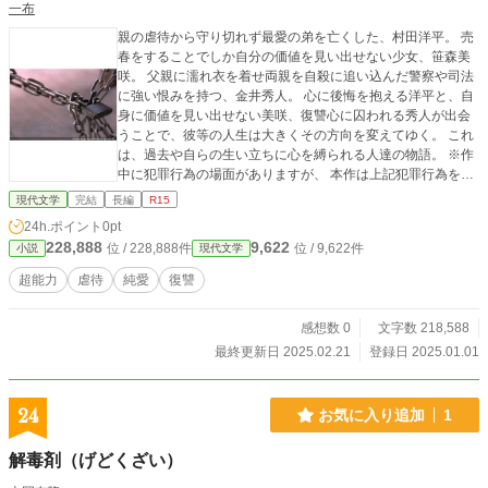
一布
親の虐待から守り切れず最愛の弟を亡くした、村田洋平。 売
春をすることでしか自分の価値を見い出せない少女、笹森美
咲。 父親に濡れ衣を着せ両親を自殺に追い込んだ警察や司法
に強い恨みを持つ、金井秀人。 心に後悔を抱える洋平と、自
身に価値を見い出せない美咲、復讐心に囚われる秀人が出会
うことで、彼等の人生は大きくその方向を変えてゆく。 これ
は、過去や自らの生い立ちに心を縛られる人達の物語。 ※作
中に犯罪行為の場面がありますが、 本作は上記犯罪行為を助
長、推奨するものではありません。
現代文学
完結
長編
R15
24h.ポイント
0pt
228,888
9,622
位 / 228,888件
位 / 9,622件
小説
現代文学
超能力
虐待
純愛
復讐
感想数 0
文字数 218,588
最終更新日 2025.02.21
登録日 2025.01.01
24
お気に入り追加
1
解毒剤（げどくざい）