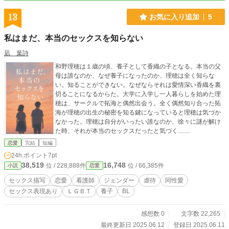
6.26番外編も完結しました。
13
お気に入り追加
5
私はまだ、本当のセックスを知らない
凪 葉詩
和野理穂は１歳の頃、養子として香織の子となる。本当の父
母は誰なのか、なぜ養子になったのか、理穂は全く知らな
い。知ることができない。なぜならそれは愛情深い香織を裏
切ることになるからた。大学に入学し一人暮らしを始めた理
穂は、サークルで拓海と偶然出会う。全く偶然知り合った拓
海が理穂の出生の秘密を知る鍵になっていると理穂は気づか
なかった。理穂は自分がいったい誰なのか、徐々に謎が解け
た時、それが本当のセックスだったと気づく……
恋愛
完結
短編
24h.ポイント
7pt
38,519
16,748
位 / 228,888件
位 / 66,385件
小説
恋愛
セックス描写
恋愛
看護師
ジェンダー
虐待
同性愛
セックス表現あり
ＬＧＢＴ
養子
BL
感想数 0
文字数 22,265
最終更新日 2025.06.12
登録日 2025.06.11