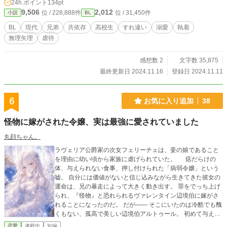
24h.ポイント
134pt
あります。ざまあ要素はありません。 ◇ムーンライトノベルズにも投稿してま
9,506
2,012
位 / 228,888件
位 / 31,450件
小説
BL
す。
BL
現代
兄弟
共依存
高校生
すれ違い
溺愛
執着
無理矢理
虐待
感想数 2
文字数 35,875
最終更新日 2024.11.16
登録日 2024.11.11
6
お気に入り追加
38
怪物に嫁がされた令嬢、実は最強に愛されていました
丸顔ちゃん。
ラヴェリア公爵家の次女フェリーチェは、妾の娘であること
を理由に幼い頃から家族に虐げられていた。 痣だらけの
体、与えられない食事、押し付けられた「病弱令嬢」という
嘘。 自分には価値がないと信じ込みながら生きてきた彼女の
運命は、兄の暴走によって大きく動き出す。 罪をでっち上げ
られ、『怪物』と恐れられるヴァレンタイン辺境伯に嫁がさ
れることになったのだ。 だが―― そこにいたのは冷酷でも醜
くもない、孤高で美しい辺境伯アルトゥール。 初めて与えら
れる優しさ、初めて知る温もり。 辺境の地で愛され、守られ
恋愛
連載中
短編