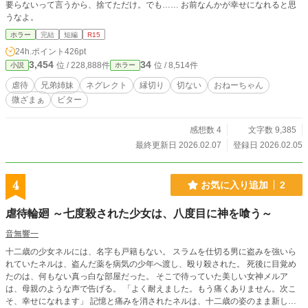
要らないって言うから、捨てただけ。でも…… お前なんかが幸せになれると思
うなよ。
ホラー
完結
短編
R15
24h.ポイント
426pt
3,454
34
位 / 228,888件
位 / 8,514件
小説
ホラー
虐待
兄弟姉妹
ネグレクト
縁切り
切ない
おねーちゃん
微ざまぁ
ビター
感想数 4
文字数 9,385
最終更新日 2026.02.07
登録日 2026.02.05
4
お気に入り追加
2
虐待輪廻 ～七度殺された少女は、八度目に神を喰う～
音無響一
十二歳の少女ネルには、名字も戸籍もない。 スラムを仕切る男に盗みを強いら
れていたネルは、盗んだ薬を病気の少年へ渡し、殴り殺された。 死後に目覚め
たのは、何もない真っ白な部屋だった。 そこで待っていた美しい女神メルア
は、母親のような声で告げる。 「よく耐えました。もう痛くありません。次こ
そ、幸せになれます」 記憶と痛みを消されたネルは、十二歳の姿のまま新しい