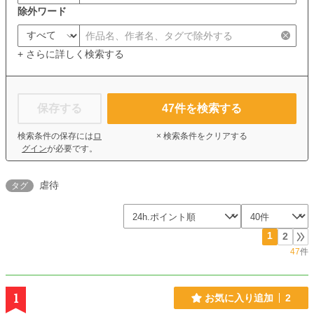
除外ワード
+ さらに詳しく検索する
保存する
47
件を検索する
検索条件の保存には
ロ
× 検索条件をクリアする
グイン
が必要です。
虐待
タグ
1
2
47
件
1
お気に入り追加
2