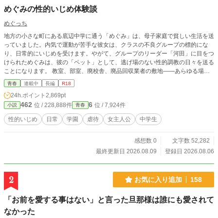
めぐみの性的いじめ体験談
めぐっち
地方の小さな町にある底辺中学に通う「めぐみ」は、母子家庭で貧しい生活を送
っていました。内気で運動が苦手な彼女は、クラスの不良グループの標的にな
り、日常的にいじめを受けます。やがて、グループのリーダー「河田」に目をつ
けられためぐみは、彼の「ペット」として、逃げ場のない性的調教の日々を送る
ことになります。 教室、部室、廃校舎、廃品回収業者の敷地——あらゆる場所
で行われる、屈辱的で過激な行為。初めての性的いじめ、ハンドボール部での集
青春
連載中
長編
R18
団調教、アナル処女の喪失、オナニーショー、他校の生徒を交えた公開凌辱——
24h.ポイント
2,869pt
めぐみの身体は河田の「作品」として少しずつ変貌していきます。肥大化したク
462
6
位 / 228,888件
位 / 7,924件
小説
青春
リトリス、許可なしにはイケなくなった身体、おしっこを漏らしながら絶頂する
感覚——河田の調教は、めぐみの感覚そのものを塗り替えていきます。 学校の
性的いじめ
日常
学園
虐待
女主人公
中学生
ヒエラルキーが変わり、新たな加害者が現れても、めぐみの状況は変わりませ
ん。生徒会の性処理係、児童養護施設での日常的な性的虐待、地域の有力者への
感想数 0
文字数 52,282
「奉公」——めぐみは常に「家畜」として扱われ、逃げ場を失っていきます。
これは、一人の少女が「いじめ」から「調教」へ、そして「家畜」としての日常
最終更新日 2026.08.09
登録日 2026.08.06
を受け入れていくまでの、過酷で屈辱的な記録です。めぐみの身体と心がどのよ
うに壊され、そして——それでも生きていくことを選んだのか。R18・残酷描写
ありの本作は、逃げ場のない世界で生きる少女の極限の物語です。
2
お気に入り追加
158
「お前を愛する事はない」と言った旦那様は誰にも愛されて
なかった