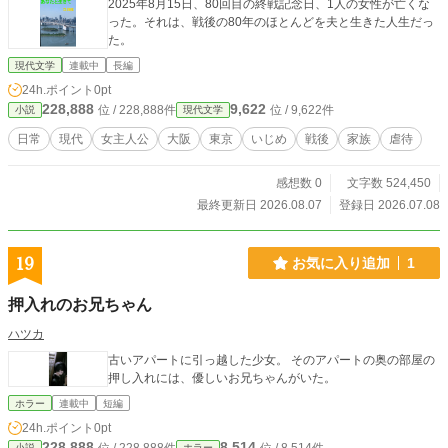
2025年8月15日、80回目の終戦記念日、1人の女性が亡くな
った。それは、戦後の80年のほとんどを夫と生きた人生だっ
た。
現代文学
連載中
長編
24h.ポイント
0pt
228,888
9,622
位 / 228,888件
位 / 9,622件
小説
現代文学
日常
現代
女主人公
大阪
東京
いじめ
戦後
家族
虐待
感想数 0
文字数 524,450
最終更新日 2026.08.07
登録日 2026.07.08
19
お気に入り追加
1
押入れのお兄ちゃん
ハツカ
古いアパートに引っ越した少女。 そのアパートの奥の部屋の
押し入れには、優しいお兄ちゃんがいた。
ホラー
連載中
短編
24h.ポイント
0pt
228,888
8,514
小説
ホラー