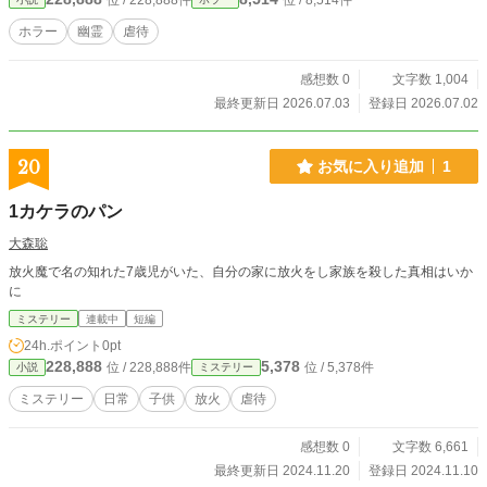
位 / 228,888件
位 / 8,514件
ホラー
幽霊
虐待
感想数 0
文字数 1,004
最終更新日 2026.07.03
登録日 2026.07.02
20
お気に入り追加
1
1カケラのパン
大森聡
放火魔で名の知れた7歳児がいた、自分の家に放火をし家族を殺した真相はいか
に
ミステリー
連載中
短編
24h.ポイント
0pt
228,888
5,378
位 / 228,888件
位 / 5,378件
小説
ミステリー
ミステリー
日常
子供
放火
虐待
感想数 0
文字数 6,661
最終更新日 2024.11.20
登録日 2024.11.10