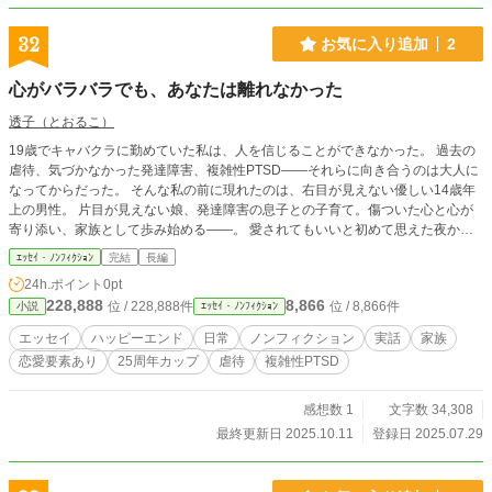
32
お気に入り追加
2
心がバラバラでも、あなたは離れなかった
透子（とおるこ）
19歳でキャバクラに勤めていた私は、人を信じることができなかった。 過去の
虐待、気づかなかった発達障害、複雑性PTSD――それらに向き合うのは大人に
なってからだった。 そんな私の前に現れたのは、右目が見えない優しい14歳年
上の男性。 片目が見えない娘、発達障害の息子との子育て。傷ついた心と心が
寄り添い、家族として歩み始める――。 愛されてもいいと初めて思えた夜から
の、リアルで少しビターな家族の物語。
ｴｯｾｲ・ﾉﾝﾌｨｸｼｮﾝ
完結
長編
24h.ポイント
0pt
228,888
8,866
位 / 228,888件
位 / 8,866件
小説
ｴｯｾｲ・ﾉﾝﾌｨｸｼｮﾝ
エッセイ
ハッピーエンド
日常
ノンフィクション
実話
家族
恋愛要素あり
25周年カップ
虐待
複雑性PTSD
感想数 1
文字数 34,308
最終更新日 2025.10.11
登録日 2025.07.29