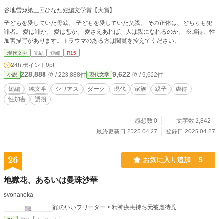
谷地雪@第三回ひなた短編文学賞【大賞】
子どもを愛していた母親。 子どもを愛していた父親。 その正体は、どちらも犯
罪者。 愛は罪か。 愛は悪か。 愛さえあれば、人は親になれるのか。 ※虐待、性
加害描写があります。トラウマのある方は閲覧を控えてください。
現代文学
完結
短編
R15
24h.ポイント
0pt
228,888
9,622
位 / 228,888件
位 / 9,622件
小説
現代文学
短編
純文学
シリアス
ダーク
現代
家族
親子
虐待
性加害
誘拐
感想数 0
文字数 2,842
最終更新日 2025.04.27
登録日 2025.04.27
26
お気に入り追加
5
地獄花、あるいは曼珠沙華
syonanoka
顔のいいフリーター × 精神疾患持ち元被虐待児