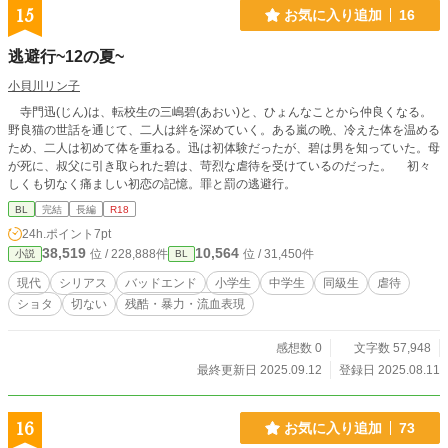
15
お気に入り追加
16
逃避行~12の夏~
小貝川リン子
寺門迅(じん)は、転校生の三嶋碧(あおい)と、ひょんなことから仲良くなる。
野良猫の世話を通じて、二人は絆を深めていく。ある嵐の晩、冷えた体を温める
ため、二人は初めて体を重ねる。迅は初体験だったが、碧は男を知っていた。母
が死に、叔父に引き取られた碧は、苛烈な虐待を受けているのだった。 初々
しくも切なく痛ましい初恋の記憶。罪と罰の逃避行。
BL
完結
長編
R18
24h.ポイント
7pt
38,519
10,564
位 / 228,888件
位 / 31,450件
小説
BL
現代
シリアス
バッドエンド
小学生
中学生
同級生
虐待
ショタ
切ない
残酷・暴力・流血表現
感想数 0
文字数 57,948
最終更新日 2025.09.12
登録日 2025.08.11
16
お気に入り追加
73