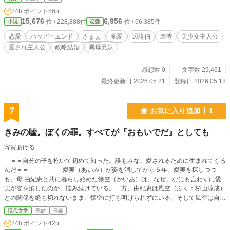
ながら、フェリーチェは本来の美しさと笑顔を取り戻してい
24h.ポイント
56pt
く。 やがて明かされる過去。 そして、彼女を踏みにじった家
15,676
6,956
位 / 228,888件
位 / 66,385件
小説
恋愛
族に訪れる報いとは――。 これは、虐げられた少女が本当の
幸福を手にする物語。
恋愛
ハッピーエンド
ざまぁ
溺愛
辺境伯
虐待
美少女主人公
愛され主人公
政略結婚
異母兄妹
感想数 0
文字数 29,461
最終更新日 2026.05.21
登録日 2026.05.18
7
お気に入り追加
1
きみの嘘。ぼくの罪。すべてが『おもいでだ』としても
寄賀あける
＝＝自分の子を抱いて初めて知った。誰もみな、愛されるために生まれてくる
んだ＝＝ 愛実（あいみ）が姿を消してから５年。愛実を探しつつ
も、母 由紀恵と共に暮らし始めた懐空（かいあ）は、なぜ、なにも言わずに愛
実が姿を消したのか、悩み続けている。一方、由紀恵は風空（ふく：杉山涼成）
との関係を絶ち切れないまま、懐空に打ち明けられずにいる。そして風空は自分
との関係を懐空に告げたいと願うが、立場がそれを許さない。そして、なにも告
現代文学
完結
長編
げずに懐空の前から消えた愛実は…… 『きみの愛。ぼくの恋。すべてが「まぼ
24h.ポイント
42pt
ろしだ」としても』完結編