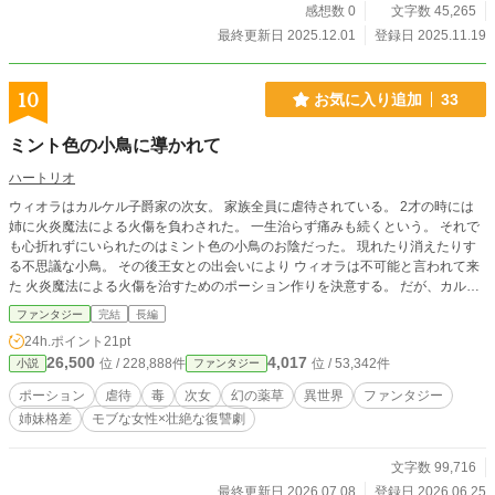
４９歳。看護師として女手一つで光瑠を育てたが光瑠の大学卒業を前にして脳梗
感想数 0
文字数 45,265
塞で倒れ、現在は障害年金と光瑠の仕送りで生活している。 ※この作品は「小
最終更新日 2025.12.01
登録日 2025.11.19
説家になろう」「アルファポリス」「カクヨム」に投稿しています。 ※この作
品は「ノクターンノベルズ」「ハーメルン」「pixiv」「無料で読める大人のケ
ータイ官能小説」に投稿したR-18小説「こんなに晴れた素敵な日には先輩の首
10
お気に入り追加
33
を絞めたい（名義：馬門戒明）」を全年齢向けに改稿し、ifストーリーとして結
末を変更したものです。
ミント色の小鳥に導かれて
ハートリオ
ウィオラはカルケル子爵家の次女。 家族全員に虐待されている。 2才の時には
姉に火炎魔法による火傷を負わされた。 一生治らず痛みも続くという。 それで
も心折れずにいられたのはミント色の小鳥のお陰だった。 現れたり消えたりす
る不思議な小鳥。 その後王女との出会いにより ウィオラは不可能と言われて来
た 火炎魔法による火傷を治すためのポーション作りを決意する。 だが、カルケ
ル子爵家から邪魔が入り―― ウィオラは、 ミント色の小鳥は、 未来は―― ＊中
ファンタジー
完結
長編
世ヨーロッパ風の異世界でのお話です ＊細かい設定（名前とか色とか本当に細
24h.ポイント
21pt
かい事）をチョコチョコ変えているので何度も確認してはいるのですが変な所が
26,500
4,017
位 / 228,888件
位 / 53,342件
小説
ファンタジー
あったらすみません。 ＊本作品の無断転載・AI学習への利用を禁止します。
ポーション
虐待
毒
次女
幻の薬草
異世界
ファンタジー
姉妹格差
モブな女性×壮絶な復讐劇
文字数 99,716
最終更新日 2026.07.08
登録日 2026.06.25