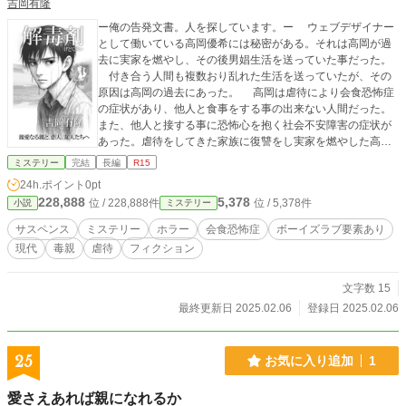
吉岡有隆
ー俺の告発文書。人を探しています。ー ウェブデザイナー
として働いている高岡優希には秘密がある。それは高岡が過
去に実家を燃やし、その後男娼生活を送っていた事だった。
付き合う人間も複数おり乱れた生活を送っていたが、その
原因は高岡の過去にあった。 高岡は虐待により会食恐怖症
の症状があり、他人と食事をする事の出来ない人間だった。
また、他人と接する事に恐怖心を抱く社会不安障害の症状が
あった。虐待をしてきた家族に復讐をし実家を燃やした高岡
に未来はあるのか。 過去と未来が交差する、一人の男の人
ミステリー
完結
長編
R15
生を描いた自伝風ダークヒューマンドラマ。 ※この作品は犯
24h.ポイント
0pt
罪描写を含みますが、犯罪を助長する物ではございません。
228,888
5,378
位 / 228,888件
位 / 5,378件
小説
ミステリー
※ボーイズラブ描写あります。軽い描写なので同性愛に偏見
がない方は是非。 ※本作品は“自伝風ミステリー”ですが、フ
サスペンス
ミステリー
ホラー
会食恐怖症
ボーイズラブ要素あり
ィクションとして執筆しています。登場する人物・団体・事
現代
毒親
虐待
フィクション
件は実在のものとは関係ありません。
文字数 15
最終更新日 2025.02.06
登録日 2025.02.06
25
お気に入り追加
1
愛さえあれば親になれるか