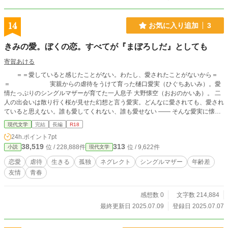
14
お気に入り追加
3
きみの愛。ぼくの恋。すべてが『まぼろしだ』としても
寄賀あける
＝＝愛していると感じたことがない。わたし、愛されたことがないから＝
＝ 実親からの虐待をうけて育った樋口愛実（ひぐちあいみ）。愛
情たっぷりのシングルマザーが育てた一人息子 大野懐空（おおのかいあ）。 二
人の出会いは散り行く桜が見せた幻想と言う愛実。どんなに愛されても、愛され
ていると思えない。誰も愛してくれない、誰も愛せない ―― そんな愛実に懐空
の声は届くこともなく…… 一回り年の離れた二人を待ち受けるのは、幸せな未
現代文学
完結
長編
R18
来か、それとも悲しい別れなのか。 ※ 性的虐待シーンがあります。ご注
24h.ポイント
7pt
意ください ※ 『きみの嘘。ぼくの罪。すべてが「おもいでだ」としても』
38,519
313
位 / 228,888件
位 / 9,622件
小説
現代文学
は本編の完結編となります
恋愛
虐待
生きる
孤独
ネグレクト
シングルマザー
年齢差
友情
青春
感想数 0
文字数 214,884
最終更新日 2025.07.09
登録日 2025.07.07