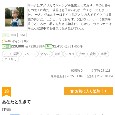
マークはアメリカでギャングを生業としており、その日暮ら
しの荒くれ者だ。以前は息子がいたが、亡くなってしまっ
た。 一方、ヴェルナーはドイツ系アメリカ人でドイツでは貴
族の身分だ。しかし、母はおらず、父はヴェルナーに愛情を
注ぐどころか、暴力を与える始末だ。 しかし、ヴェルナーは
そんな状況中でも健気に生き延びていた。
BL
完結
長編
24h.ポイント
0pt
228,888
31,450
位 / 228,888件
位 / 31,450件
小説
BL
BL
溺愛
シリアス
切ない
完結
ショタ
少年
貴族
虐待
アメリカ
感想数 0
文字数 27,118
最終更新日 2025.01.04
登録日 2025.01.04
18
お気に入り追加
1
あなたと生きて
口羽龍