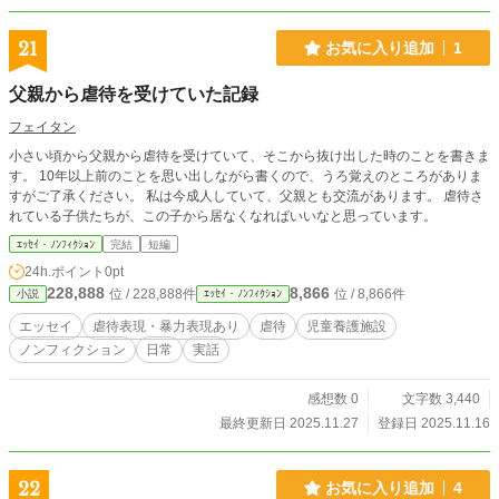
21
お気に入り追加
1
父親から虐待を受けていた記録
フェイタン
小さい頃から父親から虐待を受けていて、そこから抜け出した時のことを書きま
す。 10年以上前のことを思い出しながら書くので、うろ覚えのところがありま
すがご了承ください。 私は今成人していて、父親とも交流があります。 虐待さ
れている子供たちが、この子から居なくなればいいなと思っています。
ｴｯｾｲ・ﾉﾝﾌｨｸｼｮﾝ
完結
短編
24h.ポイント
0pt
228,888
8,866
位 / 228,888件
位 / 8,866件
小説
ｴｯｾｲ・ﾉﾝﾌｨｸｼｮﾝ
エッセイ
虐待表現・暴力表現あり
虐待
児童養護施設
ノンフィクション
日常
実話
感想数 0
文字数 3,440
最終更新日 2025.11.27
登録日 2025.11.16
22
お気に入り追加
4