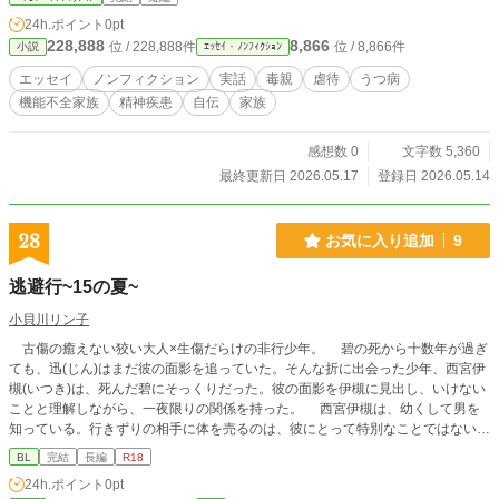
った人生の記録。
24h.ポイント
0pt
228,888
8,866
位 / 228,888件
位 / 8,866件
小説
ｴｯｾｲ・ﾉﾝﾌｨｸｼｮﾝ
エッセイ
ノンフィクション
実話
毒親
虐待
うつ病
機能不全家族
精神疾患
自伝
家族
感想数 0
文字数 5,360
最終更新日 2026.05.17
登録日 2026.05.14
28
お気に入り追加
9
逃避行~15の夏~
小貝川リン子
古傷の癒えない狡い大人×生傷だらけの非行少年。 碧の死から十数年が過ぎ
ても、迅(じん)はまだ彼の面影を追っていた。そんな折に出会った少年、西宮伊
槻(いつき)は、死んだ碧にそっくりだった。彼の面影を伊槻に見出し、いけない
ことと理解しながら、一夜限りの関係を持った。 西宮伊槻は、幼くして男を
知っている。行きずりの相手に体を売るのは、彼にとって特別なことではない。
迅と寝たのも、数ある行為のうちの一つに過ぎない──はずだったのに。なぜ
BL
完結
長編
R18
か、彼が自分にとって特別な男だと思えてならない。 そして、冷たい雨の降
24h.ポイント
0pt
る夜に、二人は再び邂逅する。それぞれの思惑が交錯する中、徐々に絆を深めて