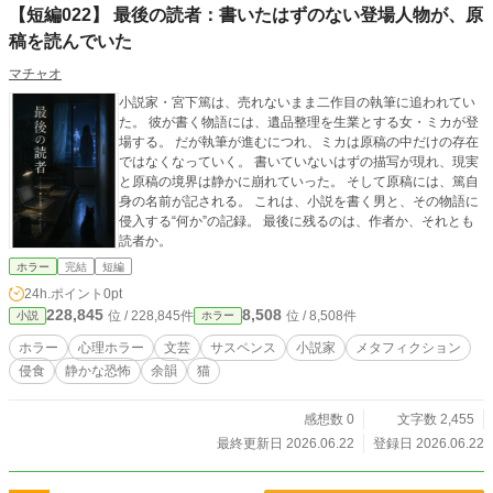
【短編022】 最後の読者：書いたはずのない登場人物が、原
稿を読んでいた
マチャオ
小説家・宮下篤は、売れないまま二作目の執筆に追われてい
た。 彼が書く物語には、遺品整理を生業とする女・ミカが登
場する。 だが執筆が進むにつれ、ミカは原稿の中だけの存在
ではなくなっていく。 書いていないはずの描写が現れ、現実
と原稿の境界は静かに崩れていった。 そして原稿には、篤自
身の名前が記される。 これは、小説を書く男と、その物語に
侵入する“何か”の記録。 最後に残るのは、作者か、それとも
読者か。
ホラー
完結
短編
24h.ポイント
0pt
228,845
8,508
位 / 228,845件
位 / 8,508件
小説
ホラー
ホラー
心理ホラー
文芸
サスペンス
小説家
メタフィクション
侵食
静かな恐怖
余韻
猫
感想数 0
文字数 2,455
最終更新日 2026.06.22
登録日 2026.06.22