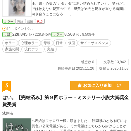
圧、娘・心美の“カタカタ”に追い詰められていく。 笑顔だけ
では救えない現実の中で、里美は過去と現在が重なる瞬間に
向き合うことになる――。
ホラー
完結
短編
R15
24h.ポイント
0pt
228,845
8,508
位 / 228,845件
位 / 8,508件
小説
ホラー
ホラー
心理ホラー
母親
日常
仮面
サイコサスペンス
家族の闇
現代ホラー
完結
感想数 0
文字数 13,942
最終更新日 2025.11.26
登録日 2025.11.08
5
お気に入り追加
17
はい。【完結済み】第９回ホラー・ミステリー小説大賞奨金
賞受賞
液体猫
⚠️表紙はフォロワー様に頂きました。 静岡県のとある町には
黄色い公衆電話がある。その電話はこちらから掛けることが