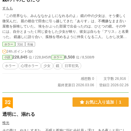
すもも
「この世界なら、みんななかよしになれるのよ」 鏡の中の少女は、そう優しく
微笑んだ。 親の都合で田舎に引っ越してきた「ありす」は、不機嫌なまま古い
屋敷を探検していた。 埃をかぶった部屋で出会ったのは、ひとつの鏡。その中
には、自分とまったく同じ姿をした少女が映り、彼女は自らを「アリス」と名乗
った。 鏡越しに語り合い、孤独を埋めるように仲良くなる二人。 しかし次第
に、ありすは現実世界でうまく馴染めなくなっていく。 鏡のアリスの言葉が、
ホラー
完結
長編
いつしかありすの中で“正しい答え”になっていった。 ※この作品は他サイトにも
24h.ポイント
0pt
掲載しています、こちらは修正したものとなっています。
228,845
8,508
位 / 228,845件
位 / 8,508件
小説
ホラー
ホラー
心理ホラー
少女
鏡
日常狂気
感想数 0
文字数 26,916
最終更新日 2026.03.06
登録日 2026.02.26
32
お気に入り追加
1
透明に、溺れる
惟光
その声は、やさしすぎた。 不眠と孤独に悩む会社員・澪は、ある夜ふと目にし