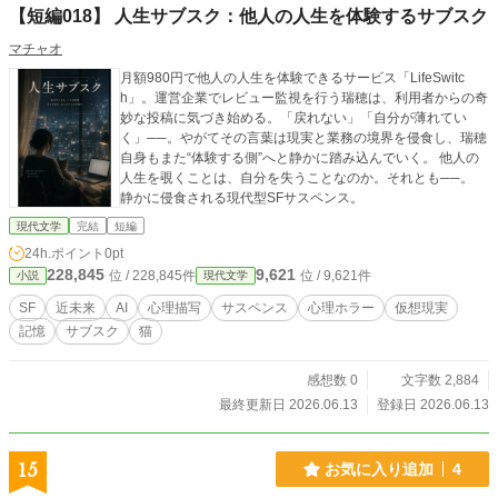
【短編018】 人生サブスク：他人の人生を体験するサブスク
マチャオ
月額980円で他人の人生を体験できるサービス「LifeSwitc
h」。運営企業でレビュー監視を行う瑞穂は、利用者からの奇
妙な投稿に気づき始める。「戻れない」「自分が薄れてい
く」──。やがてその言葉は現実と業務の境界を侵食し、瑞穂
自身もまた“体験する側”へと静かに踏み込んでいく。 他人の
人生を覗くことは、自分を失うことなのか。それとも──。
静かに侵食される現代型SFサスペンス。
現代文学
完結
短編
24h.ポイント
0pt
228,845
9,621
位 / 228,845件
位 / 9,621件
小説
現代文学
SF
近未来
AI
心理描写
サスペンス
心理ホラー
仮想現実
記憶
サブスク
猫
感想数 0
文字数 2,884
最終更新日 2026.06.13
登録日 2026.06.13
15
お気に入り追加
4