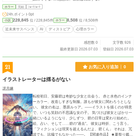
ホラー
完結
ｼｮｰﾄｼｮｰﾄ
24h.ポイント
0pt
228,845
8,508
位 / 228,845件
位 / 8,508件
小説
ホラー
近未来サスペンス
AI
ディストピア
心理ホラー
感想数 0
文字数 926
最終更新日 2026.07.03
登録日 2026.07.03
21
お気に入り追加
0
イラストレーターは揺るがない
冴月練
転校初日、安藤碧は奇妙な少女と出会う。 赤と水色のインナ
ーカラー、改造しすぎな制服。誰もが彼女に関わろうとしな
い。 彼女の名は、墨原ルゥア。――イラストを描くのが得意
で、いつも笑顔の不思議な女の子。 気づけば彼女とばかり一
緒にいるようになり、少しずつ、碧の日常は変わり始めた。
絵、占い、そして……碧の“過去”。 彼女は時折、こう言う。
「フィクションは現実を超えるんだよ、碧くん」 それは、冗
談でも、比喩でもなかった――。 【関連作品】 ★夏祭り鑑賞