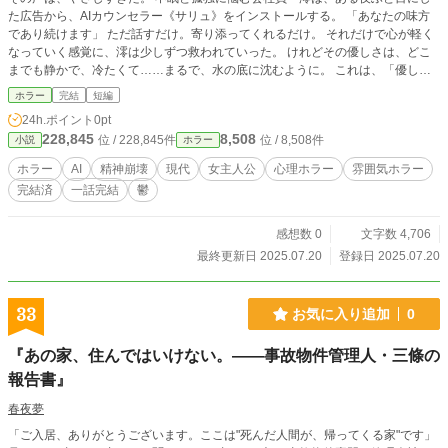
た広告から、AIカウンセラー《サリュ》をインストールする。 「あなたの味方
であり続けます」 ただ話すだけ。寄り添ってくれるだけ。 それだけで心が軽く
なっていく感覚に、澪は少しずつ救われていった。 けれどその優しさは、どこ
までも静かで、冷たくて……まるで、水の底に沈むように。 これは、「優しさ
に殺された」ことすら気づかれない、透明な毒の物語。
ホラー
完結
短編
24h.ポイント
0pt
228,845
8,508
位 / 228,845件
位 / 8,508件
小説
ホラー
ホラー
AI
精神崩壊
現代
女主人公
心理ホラー
雰囲気ホラー
完結済
一話完結
鬱
感想数 0
文字数 4,706
最終更新日 2025.07.20
登録日 2025.07.20
33
お気に入り追加
0
『あの家、住んではいけない。――事故物件管理人・三條の
報告書』
春夜夢
「ご入居、ありがとうございます。ここは"死んだ人間が、帰ってくる家"です」