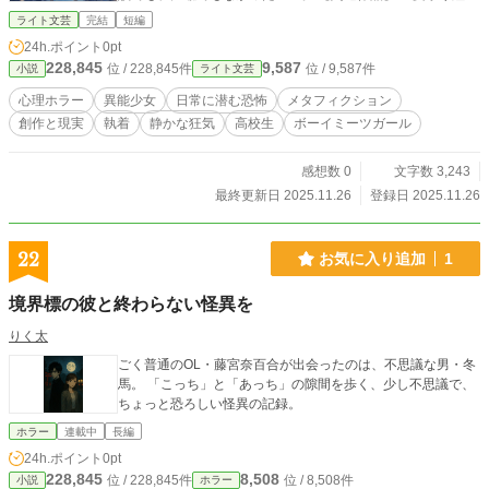
会 https://www.alphapolis.co.jp/novel/99661393/287988852
ライト文芸
完結
短編
★改稿された未来 https://www.alphapolis.co.jp/novel/996613
24h.ポイント
0pt
93/126989076
228,845
9,587
位 / 228,845件
位 / 9,587件
小説
ライト文芸
心理ホラー
異能少女
日常に潜む恐怖
メタフィクション
創作と現実
執着
静かな狂気
高校生
ボーイミーツガール
感想数 0
文字数 3,243
最終更新日 2025.11.26
登録日 2025.11.26
22
お気に入り追加
1
境界標の彼と終わらない怪異を
りく太
ごく普通のOL・藤宮奈百合が出会ったのは、不思議な男・冬
馬。 「こっち」と「あっち」の隙間を歩く、少し不思議で、
ちょっと恐ろしい怪異の記録。
ホラー
連載中
長編
24h.ポイント
0pt
228,845
8,508
位 / 228,845件
位 / 8,508件
小説
ホラー