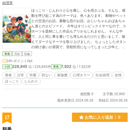
由理実
ほっこり・じんわりと心を癒し、心を揺さぶる。そんな、感
動を呼び起こす為のテーマは、色々あります。 動物やペット
との交流のお話。素敵な恋のお話。おじいちゃんおばあちゃ
ん達とのエピソード。 今年はオリンピックイヤーなので、ス
ポーツを題材にした作品もアリかもしれません。 そんな中
で、人と同じ事を書いても埋もれるだけだと思いまして、敢
えてダークなテーマを取り上げました。 ちょっとしたボタン
の掛け違いが原因で、登校拒否になってしまった少年と、そ
の出来事を通して家族の絆を深めて行き、最後には、希望の
青春
完結
短編
光に満ちた世界に導かれていく物語を描きました。
24h.ポイント
0pt
228,845
7,922
位 / 228,845件
位 / 7,922件
小説
青春
青春
日常
学園
切ない
家族愛
心理ホラー
社会病理
友情
ほっこり
じんわり
感想数 0
文字数 20,965
最終更新日 2024.06.26
登録日 2024.06.26
17
お気に入り追加
0
順番