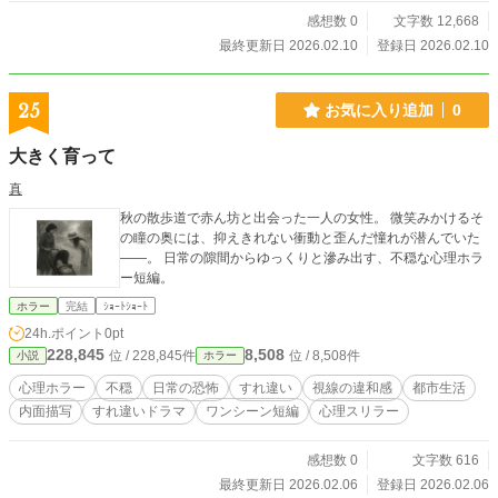
感想数 0
文字数 12,668
最終更新日 2026.02.10
登録日 2026.02.10
25
お気に入り追加
0
大きく育って
真
秋の散歩道で赤ん坊と出会った一人の女性。 微笑みかけるそ
の瞳の奥には、抑えきれない衝動と歪んだ憧れが潜んでいた
――。 日常の隙間からゆっくりと滲み出す、不穏な心理ホラ
ー短編。
ホラー
完結
ｼｮｰﾄｼｮｰﾄ
24h.ポイント
0pt
228,845
8,508
位 / 228,845件
位 / 8,508件
小説
ホラー
心理ホラー
不穏
日常の恐怖
すれ違い
視線の違和感
都市生活
内面描写
すれ違いドラマ
ワンシーン短編
心理スリラー
感想数 0
文字数 616
最終更新日 2026.02.06
登録日 2026.02.06