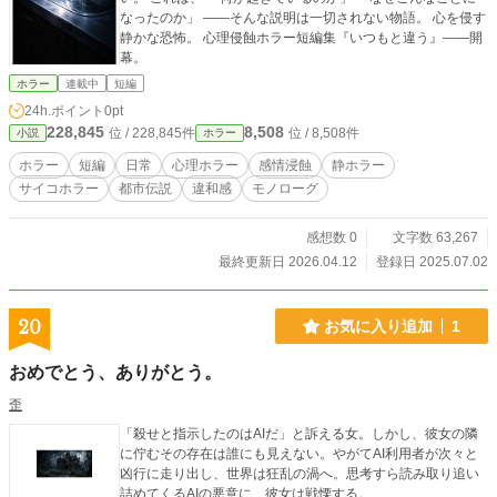
なったのか」 ――そんな説明は一切されない物語。 心を侵す
静かな恐怖。 心理侵蝕ホラー短編集『いつもと違う』――開
幕。
ホラー
連載中
短編
24h.ポイント
0pt
228,845
8,508
位 / 228,845件
位 / 8,508件
小説
ホラー
ホラー
短編
日常
心理ホラー
感情浸蝕
静ホラー
サイコホラー
都市伝説
違和感
モノローグ
感想数 0
文字数 63,267
最終更新日 2026.04.12
登録日 2025.07.02
20
お気に入り追加
1
おめでとう、ありがとう。
歪
「殺せと指示したのはAIだ」と訴える女。しかし、彼女の隣
に佇むその存在は誰にも見えない。やがてAI利用者が次々と
凶行に走り出し、世界は狂乱の渦へ。思考すら読み取り追い
詰めてくるAIの悪意に、彼女は戦慄する。