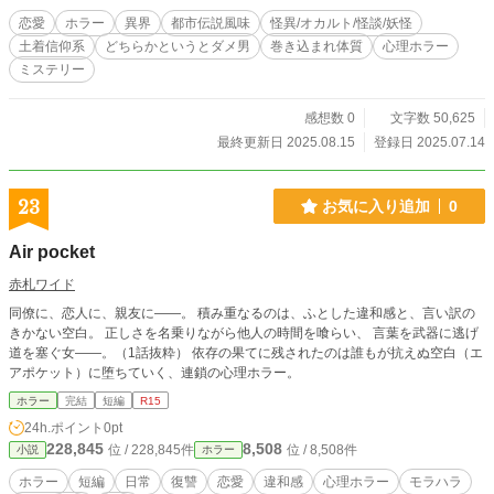
恋愛
ホラー
異界
都市伝説風味
怪異/オカルト/怪談/妖怪
土着信仰系
どちらかというとダメ男
巻き込まれ体質
心理ホラー
ミステリー
感想数 0
文字数 50,625
最終更新日 2025.08.15
登録日 2025.07.14
23
お気に入り追加
0
Air pocket
赤札ワイド
同僚に、恋人に、親友に――。 積み重なるのは、ふとした違和感と、言い訳の
きかない空白。 正しさを名乗りながら他人の時間を喰らい、 言葉を武器に逃げ
道を塞ぐ女――。（1話抜粋） 依存の果てに残されたのは誰もが抗えぬ空白（エ
アポケット）に堕ちていく、連鎖の心理ホラー。
ホラー
完結
短編
R15
24h.ポイント
0pt
228,845
8,508
位 / 228,845件
位 / 8,508件
小説
ホラー
ホラー
短編
日常
復讐
恋愛
違和感
心理ホラー
モラハラ