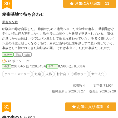
30
お気に入り追加
11
秘密基地で待ち合わせ
黒蜜きな粉
幼馴染の母が自殺した。 葬儀のために地元へ戻った大学生の麻衣。 幼馴染は小
学生の頃に行方不明になり、数年後に白骨化した状態で発見されている。 遺体
が見つかった家は、今ではパン屋として生まれ変わっていた。 明るく優しいパ
ン屋の店主と親しくなるうちに、麻衣は当時の記憶を少しずつ思い出していく。
事故として扱われてきた幼馴染の死。 それは本当に、ただの事故だったのだろ
うか。
ホラー
完結
短編
24h.ポイント
0pt
228,845
8,508
位 / 228,845件
位 / 8,508件
小説
ホラー
ホラーミステリー
短編
人怖
村社会
心理ホラー
女主人公
感想数 4
文字数 73,954
最終更新日 2026.03.27
登録日 2026.02.28
31
お気に入り追加
0
鏡の中のともだち