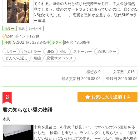
てくれる。運命の人だと信じた交際三か月目、主人公は偶然
見てしまう。彼のスマートフォンに映っていたのは、自分のS
NSばかりだった――。恋愛と恐怖が交差する、現代SNSホラ
ー短編。
ホラー
完結
ｼｮｰﾄｼｮｰﾄ
24h.ポイント
127pt
9,501
94
位 / 228,845件
位 / 8,508件
小説
ホラー
ホラー
現代ホラー
SNS
婚活
ストーカー
心理ホラー
どんでん返し
短編
恋愛サスペンス
感想数 0
文字数 1,016
最終更新日 2026.08.06
登録日 2026.08.06
3
お気に入り追加
4
君の知らない愛の物語
木風
十月を最後に、AI作家『秋見アイ』はすべてのSNS更新を停
止した。 検索にも出ない。ランキングにも載らない。 『存在
しない扱い』になったはずの作者。 ──けれど、毎日0時00分