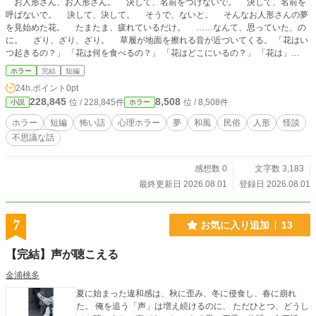
お人形さん、お人形さん。 決して、名前をつけないで。 決して、名前を
呼ばないで。 決して、決して。 そうで、ないと。 そんなお人形さんの夢
を見始めた花。 たまたま、疲れているだけ。 ……なんて、思っていた、の
に。 ざり、ざり、ざり。 草履が地面を擦れる音が近づいてくる。 「花はい
つ起きるの？」 「花は何を食べるの？」 「花はどこにいるの？」 「花は」
「花」 「ねぇ」 「花」 「わたしはだぁれ？」 ※小説家になろう様、カクヨム様
ホラー
完結
短編
にも掲載させていただいています。
24h.ポイント
0pt
228,845
8,508
位 / 228,845件
位 / 8,508件
小説
ホラー
ホラー
短編
怖い話
心理ホラー
夢
和風
民俗
人形
怪談
不思議な話
感想数 0
文字数 3,183
最終更新日 2026.08.01
登録日 2026.08.01
7
お気に入り追加
13
【完結】声が聴こえる
金浦桃多
夏に始まった違和感は、秋に歪み、冬に侵食し、春に崩れ
た。 俺を追う「声」は増え続けるのに、 ただひとつ、どうし