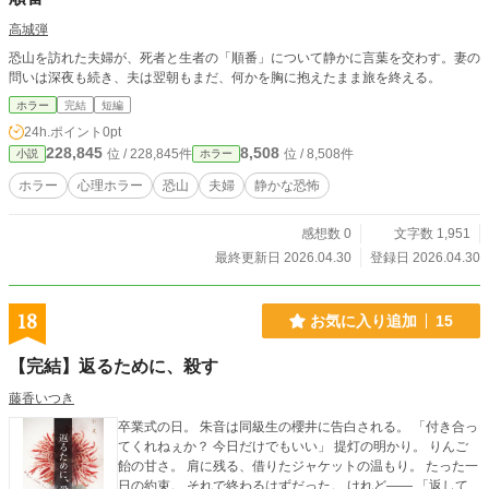
高城弾
恐山を訪れた夫婦が、死者と生者の「順番」について静かに言葉を交わす。妻の
問いは深夜も続き、夫は翌朝もまだ、何かを胸に抱えたまま旅を終える。
ホラー
完結
短編
24h.ポイント
0pt
228,845
8,508
位 / 228,845件
位 / 8,508件
小説
ホラー
ホラー
心理ホラー
恐山
夫婦
静かな恐怖
感想数 0
文字数 1,951
最終更新日 2026.04.30
登録日 2026.04.30
18
お気に入り追加
15
【完結】返るために、殺す
藤香いつき
卒業式の日。 朱音は同級生の櫻井に告白される。 「付き合っ
てくれねぇか？ 今日だけでもいい」 提灯の明かり。 りんご
飴の甘さ。 肩に残る、借りたジャケットの温もり。 たった一
日の約束。 それで終わるはずだった。 けれど—— 「返して