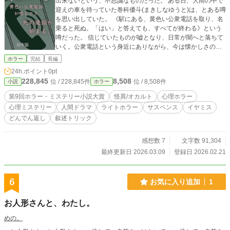
出来ないという、不思議なものだった。 ある日、大雨の中で
迎えの車を待っていた巻科優斗(まきしなゆうと)は、とある噂
を思い出していた。 《駅にある、黄色い公衆電話を取り、名
乗ると死ぬ。「はい」と答えても、すべてが終わる》という
噂だった。 信じていたものが嘘となり、日常が闇へと落ちて
いく。公衆電話という身近にありながら、今は懐かしさのあ
るものを中心に、何もかもが崩れ落ちていく。 ＊冒頭にファ
ホラー
完結
長編
ンアート画像貼ってあります(^-^) ミステリー強めな軽いホラ
24h.ポイント
0pt
ーとなっています。ジャンルはミステリーの方がよかったか
228,845
8,508
位 / 228,845件
位 / 8,508件
小説
ホラー
も？？
第9回ホラー・ミステリー小説大賞
怪異/オカルト
心理ホラー
心理ミステリー
人間ドラマ
ライトホラー
サスペンス
イヤミス
どんでん返し
叙述トリック
感想数 7
文字数 91,304
最終更新日 2026.03.09
登録日 2026.02.21
6
お気に入り追加
1
お人形さんと、わたし。
めの。