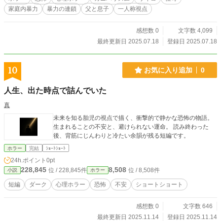
家庭内暴力
暴力の連鎖
父と息子
一人称視点
感想数 0
文字数 4,099
最終更新日 2025.07.18
登録日 2025.07.18
10
お気に入り追加
0
人生、出た時点で詰んでいた
真
未来を知る胎児の視点で描く、衝撃的で静かな恐怖の物語。
生まれることの不安と、避けられない運命。 読み終わった
後、背筋にじんわりと冷たい余韻が残る短編です。
ホラー
完結
ｼｮｰﾄｼｮｰﾄ
24h.ポイント
0pt
228,845
8,508
位 / 228,845件
位 / 8,508件
小説
ホラー
短編
ダーク
心理ホラー
恐怖
不安
ショートショート
感想数 0
文字数 646
最終更新日 2025.11.14
登録日 2025.11.14