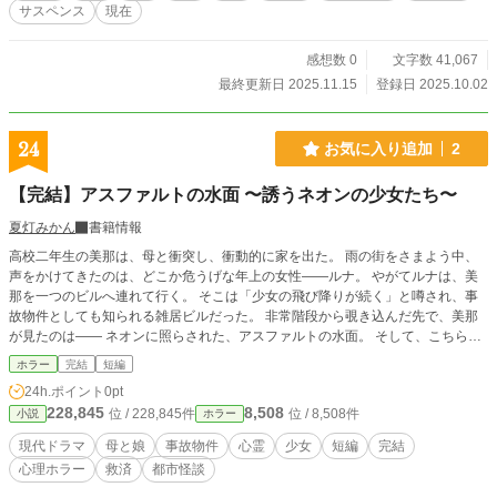
サスペンス
現在
感想数 0
文字数 41,067
最終更新日 2025.11.15
登録日 2025.10.02
24
お気に入り追加
2
【完結】アスファルトの水面 〜誘うネオンの少女たち〜
夏灯みかん
書籍情報
高校二年生の美那は、母と衝突し、衝動的に家を出た。 雨の街をさまよう中、
声をかけてきたのは、どこか危うげな年上の女性――ルナ。 やがてルナは、美
那を一つのビルへ連れて行く。 そこは「少女の飛び降りが続く」と噂され、事
故物件としても知られる雑居ビルだった。 非常階段から覗き込んだ先で、美那
が見たのは―― ネオンに照らされた、アスファルトの水面。 そして、こちらを
見上げて手招きする少女たち。 同じ頃、娘を探す母・真由子もまた、かつて自
ホラー
完結
短編
分が辿った過去へと引き戻されていく。 それは偶然か、連鎖か。 あるいは――
24h.ポイント
0pt
まだ終わっていなかった“未練”なのか。
228,845
8,508
位 / 228,845件
位 / 8,508件
小説
ホラー
現代ドラマ
母と娘
事故物件
心霊
少女
短編
完結
心理ホラー
救済
都市怪談