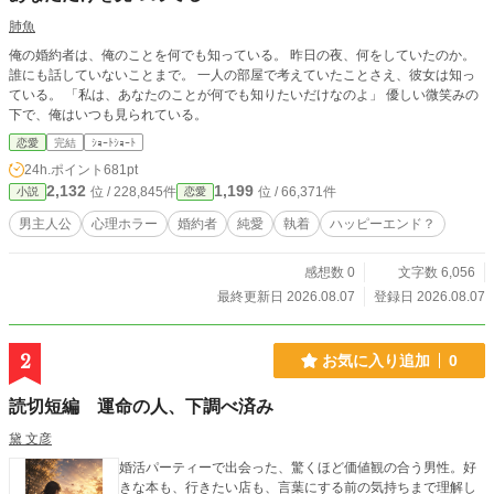
肺魚
俺の婚約者は、俺のことを何でも知っている。 昨日の夜、何をしていたのか。
誰にも話していないことまで。 一人の部屋で考えていたことさえ、彼女は知っ
ている。 「私は、あなたのことが何でも知りたいだけなのよ」 優しい微笑みの
下で、俺はいつも見られている。
恋愛
完結
ｼｮｰﾄｼｮｰﾄ
24h.ポイント
681pt
2,132
1,199
位 / 228,845件
位 / 66,371件
小説
恋愛
男主人公
心理ホラー
婚約者
純愛
執着
ハッピーエンド？
感想数 0
文字数 6,056
最終更新日 2026.08.07
登録日 2026.08.07
2
お気に入り追加
0
読切短編 運命の人、下調べ済み
黛 文彦
婚活パーティーで出会った、驚くほど価値観の合う男性。好
きな本も、行きたい店も、言葉にする前の気持ちまで理解し