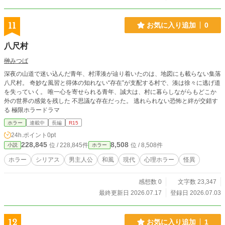
11
お気に入り追加
0
八尺村
榊みつば
深夜の山道で迷い込んだ青年、村澤湊が辿り着いたのは、地図にも載らない集落
八尺村。 奇妙な風習と得体の知れない“存在”が支配する村で、湊は徐々に逃げ道
を失っていく。 唯一心を寄せられる青年、誠大は、村に暮らしながらもどこか
外の世界の感覚を残した 不思議な存在だった。 逃れられない恐怖と絆が交錯す
る 極限ホラードラマ
ホラー
連載中
長編
R15
24h.ポイント
0pt
228,845
8,508
位 / 228,845件
位 / 8,508件
小説
ホラー
ホラー
シリアス
男主人公
和風
現代
心理ホラー
怪異
感想数 0
文字数 23,347
最終更新日 2026.07.17
登録日 2026.07.03
12
お気に入り追加
1