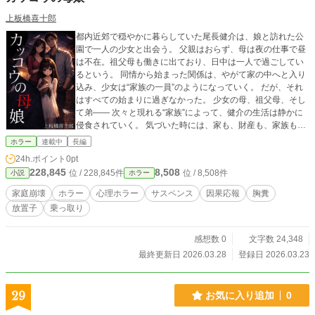
上板橋喜十郎
都内近郊で穏やかに暮らしていた尾長健介は、娘と訪れた公
園で一人の少女と出会う。 父親はおらず、母は夜の仕事で昼
は不在。祖父母も働きに出ており、日中は一人で過ごしてい
るという。 同情から始まった関係は、やがて家の中へと入り
込み、少女は“家族の一員”のようになっていく。 だが、それ
はすべての始まりに過ぎなかった。 少女の母、祖父母、そし
て弟―― 次々と現れる“家族”によって、健介の生活は静かに
侵食されていく。 気づいた時には、家も、財産も、家族も、
すべて奪われていた。 ――壊した巣に、別の鳥が入り込む。
ホラー
連載中
長編
これは、家庭を乗っ取られた男の物語であり、 自らその結末
24h.ポイント
0pt
を招いた男の物語。
228,845
8,508
位 / 228,845件
位 / 8,508件
小説
ホラー
家庭崩壊
ホラー
心理ホラー
サスペンス
因果応報
胸糞
放置子
乗っ取り
感想数 0
文字数 24,348
最終更新日 2026.03.28
登録日 2026.03.23
29
お気に入り追加
0