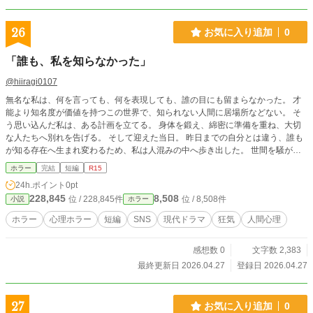
26
お気に入り追加
0
「誰も、私を知らなかった」
@hiiragi0107
無名な私は、何を言っても、何を表現しても、誰の目にも留まらなかった。 才
能より知名度が価値を持つこの世界で、知られない人間に居場所などない。 そ
う思い込んだ私は、ある計画を立てる。 身体を鍛え、綿密に準備を重ね、大切
な人たちへ別れを告げる。 そして迎えた当日。 昨日までの自分とは違う、誰も
が知る存在へ生まれ変わるため、私は人混みの中へ歩き出した。 世間を騒が
せ、ついに手に入れた注目。 しかしその視線にあったのは、賞賛ではなく恐怖
ホラー
完結
短編
R15
と嫌悪だった。 知名度を求めた人間が最後に知る、残酷な真実とは――。
24h.ポイント
0pt
228,845
8,508
位 / 228,845件
位 / 8,508件
小説
ホラー
ホラー
心理ホラー
短編
SNS
現代ドラマ
狂気
人間心理
感想数 0
文字数 2,383
最終更新日 2026.04.27
登録日 2026.04.27
27
お気に入り追加
0