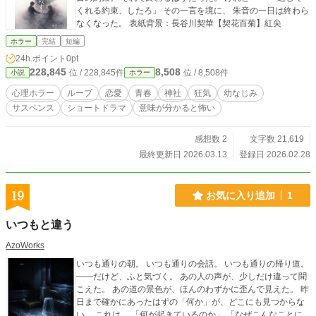
くれる約束、したろ」 その一言を境に、 朱音の一日は終わら
なくなった。 表紙背景：長谷川契華【契花百菊】紅尖
ホラー
完結
短編
24h.ポイント
0pt
228,845
8,508
位 / 228,845件
位 / 8,508件
小説
ホラー
心理ホラー
ループ
恋愛
青春
神社
狂気
幼なじみ
サスペンス
ショートドラマ
意味が分かると怖い
感想数 2
文字数 21,619
最終更新日 2026.03.13
登録日 2026.02.28
19
お気に入り追加
1
いつもと違う
AzoWorks
いつも通りの朝。 いつも通りの会話。 いつも通りの帰り道。
――だけど、ふと気づく。 あの人の声が、少しだけ違って聞
こえた。 あの道の景色が、ほんのわずかに歪んで見えた。 昨
日まで確かにあったはずの「何か」が、どこにも見つからな
い。 これは、 「何が起きているのか」 「なぜこんなことに