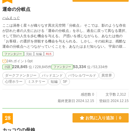
運命の分岐点
ハムえっぐ
ここは渦巻く星々が織りなす異次元空間「分岐点」 そこでは、影のような存在
が訪れた者の人生における「運命の分岐点」を示し、過去に戻って異なる選択、
そして別の人生を歩む機会を与える。 戸惑いを感じながらも、あなたは他の
「お客様」の選択を傍観する機会を与えられる。 しかし、その結末は、残酷な
運命の分岐点へとつながっていくことを、あなたはまだ知らない。 宇宙の鼓動
が導く、運命の分岐点。選択が紡ぐ無限の物語。
ファンタジー
完結
短編
R15
24h.ポイント
0pt
228,845
53,334
位 / 228,845件
位 / 53,334件
小説
ファンタジー
ダークファンタジー
バッドエンド
パラレルワールド
異世界
心理ホラー
ミステリー
短編
SF
感想数 0
文字数 2,312
最終更新日 2024.12.15
登録日 2024.12.15
28
お気に入り追加
0
カッコウの母娘