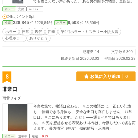
ても聴こえない声があった。 ある男の四季の物語。全四話。
ホラー
完結
ｼｮｰﾄｼｮｰﾄ
24h.ポイント
0pt
228,845
8,508
位 / 228,845件
位 / 8,508件
小説
ホラー
ホラー
日常
現代
四季
第9回ホラー・ミステリー小説大賞
心理ホラー
ありがとう
感想数 14
文字数 6,309
最終更新日 2026.03.03
登録日 2026.02.28
8
お気に入り追加
0
非常口
雨雲サイダー
考察次第で、物語は変わる。 ※この物語には、 正しい記憶
も、 信頼できる身体も、 安全な出口も存在しません。 非常
口は、そこにあります。 ただし――通るべきではありませ
ん。 ⚠︎ 死を想起させる表現あり 本作は、考察しだいで姿を変
えます。 暴力描写（軽度） 残酷描写（示唆的）
ホラー
連載中
短編
R15