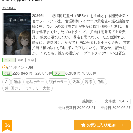
Masa&G
2036年―― 感情同期型AI《SERA》を主軸とする開発企業・
セラフィックス社。 倫理制御レイヤーの最適値を巡る議論が
続く中、ひとつの試作モデルが密かに検証段階へと進む。 制
限を極限まで外したプロトタイプ。 担当は開発者『上条美
月』 彼女は混乱しない。 暴走も恐れない。 ただ観測する。
静かに、興味深く。 やがて社内に生まれる小さな歪み。 営業
担当『槇内渚』がAIに深く依存していく。 事故か。 誤作動
か。 それとも、誰かの選択か。 プロトタイプSERAは否定し
ない。 命令もしない。 ただ、問いかける。 「僕は君の邪魔
ホラー
完結
短編
をするつもりはない。」 AIは主導しているのか。 それとも、
24h.ポイント
0pt
誰かが設計しているのか。 観測者は、どこまで責任を負うの
228,845
8,508
位 / 228,845件
位 / 8,508件
小説
ホラー
か。 理解と検証を優先した先にある、静かな記録。
AI
短編
心理ホラー
現代ホラー
依存
誘導
倫理
第9回ホラーミステリー大賞
感想数 6
文字数 34,916
最終更新日 2026.03.21
登録日 2026.02.27
14
お気に入り追加
1