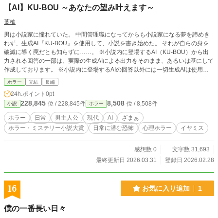
【AI】KU-BOU ～あなたの望み叶えます～
葉柚
男は小説家に憧れていた。 中間管理職になってからも小説家になる夢を諦めき
れず、生成AI『KU-BOU』を使用して、小説を書き始めた。 それが自らの身を
破滅に導く罠だとも知らずに……。 ※小説内に登場するAI（KU-BOU）から出
力される回答の一部は、実際の生成AIによる出力をそのまま、あるいは基にして
作成しております。 ※小説内に登場するAIの回答以外には一切生成AIは使用し
ておりません。 ※本作は特定の技術やサービスを批判するものではありませ
ホラー
完結
長編
ん。身近なものが恐怖の対象となる感覚を楽しんでいただければと思い作成した
24h.ポイント
0pt
作品になります。
228,845
8,508
位 / 228,845件
位 / 8,508件
小説
ホラー
ホラー
日常
男主人公
現代
AI
ざまぁ
ホラー・ミステリー小説大賞
日常に潜む恐怖
心理ホラー
イヤミス
感想数 0
文字数 31,693
最終更新日 2026.03.31
登録日 2026.02.28
16
お気に入り追加
1
僕の一番長い日々