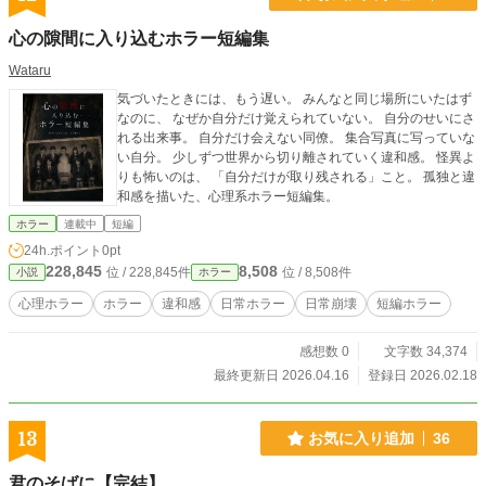
心の隙間に入り込むホラー短編集
Wataru
気づいたときには、もう遅い。 みんなと同じ場所にいたはず
なのに、 なぜか自分だけ覚えられていない。 自分のせいにさ
れる出来事。 自分だけ会えない同僚。 集合写真に写っていな
い自分。 少しずつ世界から切り離されていく違和感。 怪異よ
りも怖いのは、 「自分だけが取り残される」こと。 孤独と違
和感を描いた、心理系ホラー短編集。
ホラー
連載中
短編
24h.ポイント
0pt
228,845
8,508
位 / 228,845件
位 / 8,508件
小説
ホラー
心理ホラー
ホラー
違和感
日常ホラー
日常崩壊
短編ホラー
感想数 0
文字数 34,374
最終更新日 2026.04.16
登録日 2026.02.18
13
お気に入り追加
36
君のそばに【完結】