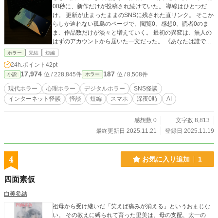
00秒に、新作だけが投稿され続けていた。 導線はひとつだ
け。 更新が止まったままのSNSに残された直リンク。 そこか
らしか辿れない孤島のページで、閲覧0、感想0、読者0のま
ま、作品数だけが淡々と増えていく。 最初の異変は、無人の
はずのアカウントから届いた一文だった。 《あなたは誰です
か》 ※本作は「小説家になろう」「アルファポリス」「カク
ホラー
完結
短編
ヨム」「エブリスタ」にて同時掲載しております。 ※タグに
24h.ポイント
42pt
「AI」と入れてますが、AIを使用して文章は書いてません。
17,974
187
位 / 228,845件
位 / 8,508件
小説
ホラー
※表紙は自作です。無断転載・無断使用・AI学習等は一切禁
止しております。 ©︎ 君の知らない愛の物語 / 木風
現代ホラー
心理ホラー
デジタルホラー
SNS怪談
インターネット怪談
怪談
短編
スマホ
深夜0時
AI
感想数 0
文字数 8,813
最終更新日 2025.11.21
登録日 2025.11.19
4
お気に入り追加
1
四面素仮
白美希結
祖母から受け継いだ「笑えば痛みが消える」というおまじな
い。 その教えに縛られて育った里美は、母の支配、太一の