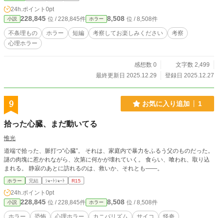
24h.ポイント
0pt
228,845
8,508
位 / 228,845件
位 / 8,508件
小説
ホラー
不条理もの
ホラー
短編
考察してお楽しみください
考察
心理ホラー
感想数 0
文字数 2,499
最終更新日 2025.12.29
登録日 2025.12.27
9
お気に入り追加
1
拾った心臓、まだ動いてる
惟光
道端で拾った、脈打つ“心臓”。 それは、家庭内で暴力をふるう父のものだった。
謎の肉塊に惹かれながら、次第に何かが壊れていく。 食らい、喰われ、取り込
まれる。 静寂のあとに訪れるのは、救いか、それとも――。
ホラー
完結
ｼｮｰﾄｼｮｰﾄ
R15
24h.ポイント
0pt
228,845
8,508
位 / 228,845件
位 / 8,508件
小説
ホラー
ホラー
恐怖
心理ホラー
カニバリズム
サイコ
怪奇