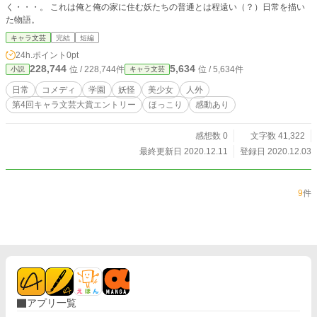
く・・・。 これは俺と俺の家に住む妖たちの普通とは程遠い（？）日常を描い
た物語。
キャラ文芸
完結
短編
24h.ポイント
0pt
228,744
5,634
位 / 228,744件
位 / 5,634件
小説
キャラ文芸
日常
コメディ
学園
妖怪
美少女
人外
第4回キャラ文芸大賞エントリー
ほっこり
感動あり
感想数 0
文字数 41,322
最終更新日 2020.12.11
登録日 2020.12.03
9
件
アプリ一覧