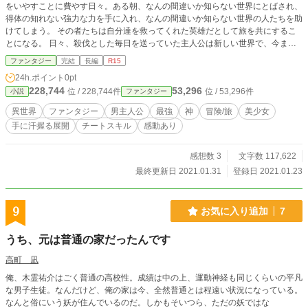
をいやすことに費やす日々。ある朝、なんの間違いか知らない世界にとばされ、
得体の知れない強力な力を手に入れ、なんの間違いか知らない世界の人たちを助
けてしまう。 その者たちは自分達を救ってくれた英雄だとして旅を共にするこ
とになる。 日々、殺伐とした毎日を送っていた主人公は新しい世界で、今まで
得られなかった感情を、確認しながら五人の仲間と日常を過ごす。 とっても素
ファンタジー
完結
長編
R15
敵で美人な二人の女性、エルフと蛇女。と、ワンパクでいたずら好きなちびっこ
24h.ポイント
0pt
達、猫獣人、鬼人、超人。との、闘いと笑いありの物語です。 ※小説家になろ
228,744
53,296
位 / 228,744件
位 / 53,296件
小説
ファンタジー
う、カクヨム、掲載しています
異世界
ファンタジー
男主人公
最強
神
冒険/旅
美少女
手に汗握る展開
チートスキル
感動あり
感想数 3
文字数 117,622
最終更新日 2021.01.31
登録日 2021.01.23
9
お気に入り追加
7
うち、元は普通の家だったんです
高町 凪
俺、木霊祐介はごく普通の高校性。成績は中の上、運動神経も同じくらいの平凡
な男子生徒。なんだけど、俺の家は今、全然普通とは程遠い状況になっている。
なんと俗にいう妖が住んでいるのだ。しかもそいつら、ただの妖ではな