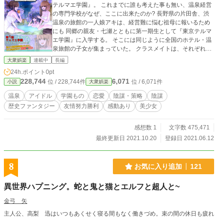
テルマエ学園』。 これまでに誰も考えた事も無い、温泉経営
の専門学校がなぜ、ここに出来たのか? 長野県の片田舎、渋
温泉の旅館の一人娘アキは、経営難に悩む祖母に報いるため
にも 同郷の親友・七瀬とともに第一期生として『東京テルマ
エ学園』に入学する。 そこには同じように全国のホテル・温
泉旅館の子女が集まっていた。 クラスメイトは、それぞれ一
筋縄ではいかない面々たちばかり。 更に留学生まで来るとい
大衆娯楽
連載中
長編
うのだから、大波乱の予感しかしてこない。 授業もホステス
24h.ポイント
0pt
講座やカジノ講座等、およそ旅館経営とは思えない講座の
228,744
6,071
位 / 228,744件
位 / 6,071件
小説
大衆娯楽
数々に面食らうアキたち。 テレビ局中継の下、日本各地の温
泉地で行われる実習講座では、数々の事件とトラブルが次々
温泉
アイドル
学園もの
恋愛
陰謀・策略
陰謀
と発生！ そんな中、ひょんな事からアキたちはアイドルに目
歴史ファンタジー
友情努力勝利
感動あり
美少女
覚め、アイドル界の頂点を目指していく事になるのだ
が・・・ そこには特殊な力を持って生まれた出生の秘密が隠
されていた。 そして政財界をも巻き込む学園長の陰謀が動き
感想数 1
文字数 475,471
始める。 更に外国犯罪組織の日本侵略の魔の手が刻々と迫
最終更新日 2021.10.20
登録日 2021.06.12
る、果たして迎え撃つ日本の切り札とは・・・? 全て真実が
見えた時大きなうねりが巻き起こる。 幾重にも重なった螺旋
の迷宮。 光の先に見えた、新たな未来とは? 温泉旅館の未来
8
お気に入り追加
121
を切り開く少女達の成長を軸に多彩な顔ぶれの活躍を描く、
「東京テルマエ学園」ここに開校！
異世界ハプニング。蛇と鬼と猫とエルフと超人と~
金弓 矢
主人公、高梨 迅はいつもあくせく寝る間もなく働きづめ。束の間の休日も疲れ