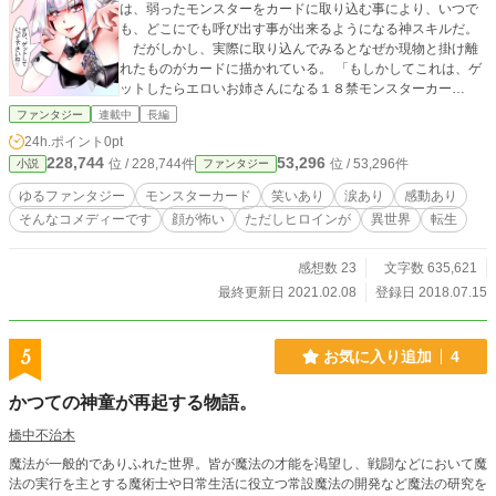
は、弱ったモンスターをカードに取り込む事により、いつで
も、どこにでも呼び出す事が出来るようになる神スキルだ。
だがしかし、実際に取り込んでみるとなぜか現物と掛け離
れたものがカードに描かれている。 「もしかしてこれは、ゲ
ットしたらエロいお姉さんになる１８禁モンスターカー
ド！？」 注）当作品は決してエロいお話ではありません☆
ファンタジー
連載中
長編
小説家になろう様、カクヨム様でも掲載しております。
24h.ポイント
0pt
228,744
53,296
位 / 228,744件
位 / 53,296件
小説
ファンタジー
ゆるファンタジー
モンスターカード
笑いあり
涙あり
感動あり
そんなコメディーです
顔が怖い
ただしヒロインが
異世界
転生
感想数 23
文字数 635,621
最終更新日 2021.02.08
登録日 2018.07.15
5
お気に入り追加
4
かつての神童が再起する物語。
橋中不治木
魔法が一般的でありふれた世界。皆が魔法の才能を渇望し、戦闘などにおいて魔
法の実行を主とする魔術士や日常生活に役立つ常設魔法の開発など魔法の研究を