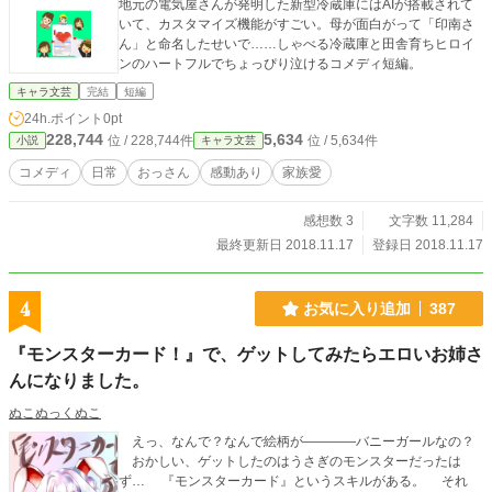
地元の電気屋さんが発明した新型冷蔵庫にはAIが搭載されて
いて、カスタマイズ機能がすごい。母が面白がって「印南さ
ん」と命名したせいで……しゃべる冷蔵庫と田舎育ちヒロイ
ンのハートフルでちょっぴり泣けるコメディ短編。
キャラ文芸
完結
短編
24h.ポイント
0pt
228,744
5,634
位 / 228,744件
位 / 5,634件
小説
キャラ文芸
コメディ
日常
おっさん
感動あり
家族愛
感想数 3
文字数 11,284
最終更新日 2018.11.17
登録日 2018.11.17
4
お気に入り追加
387
『モンスターカード！』で、ゲットしてみたらエロいお姉さ
んになりました。
ぬこぬっくぬこ
えっ、なんで？なんで絵柄が――――バニーガールなの？
おかしい、ゲットしたのはうさぎのモンスターだったは
ず… 『モンスターカード』というスキルがある。 それ