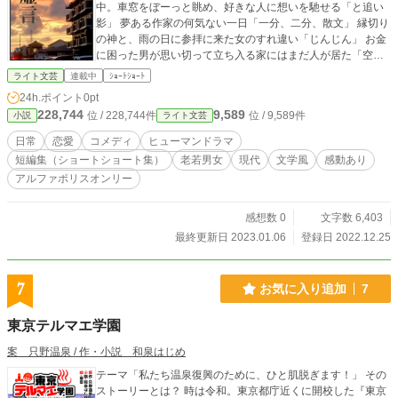
中。車窓をぼーっと眺め、好きな人に想いを馳せる「と追い
影」 夢ある作家の何気ない一日「一分、二分、散文」 縁切り
の神と、雨の日に参拝に来た女のすれ違い「じんじん」 お金
に困った男が思い切って立ち入る家にはまだ人が居た「空き
巣」 八月、金色の陽が射す朝に起きた母との会話「朝帰り」
ライト文芸
連載中
ｼｮｰﾄｼｮｰﾄ
順次公開予定……。
24h.ポイント
0pt
228,744
9,589
位 / 228,744件
位 / 9,589件
小説
ライト文芸
日常
恋愛
コメディ
ヒューマンドラマ
短編集（ショートショート集）
老若男女
現代
文学風
感動あり
アルファポリスオンリー
感想数 0
文字数 6,403
最終更新日 2023.01.06
登録日 2022.12.25
7
お気に入り追加
7
東京テルマエ学園
案 只野温泉 / 作・小説 和泉はじめ
テーマ「私たち温泉復興のために、ひと肌脱ぎます！」 その
ストーリーとは？ 時は令和。東京都庁近くに開校した『東京