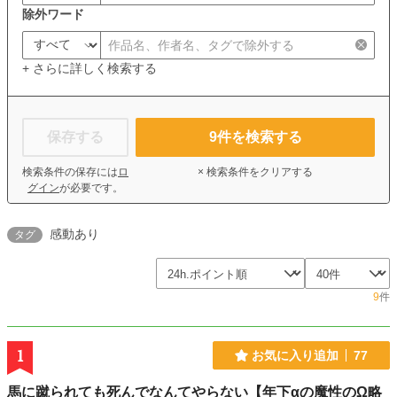
除外ワード
+ さらに詳しく検索する
保存する
9
件を検索する
検索条件の保存には
ロ
× 検索条件をクリアする
グイン
が必要です。
感動あり
タグ
9
件
1
お気に入り追加
77
馬に蹴られても死んでなんてやらない【年下αの魔性のΩ略