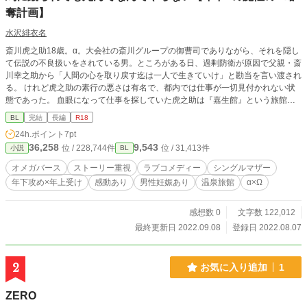
奪計画】
水沢緋衣名
斎川虎之助18歳。α。大会社の斎川グループの御曹司でありながら、それを隠し
て伝説の不良扱いをされている男。ところがある日、過剰防衛が原因で父親・斎
川幸之助から「人間の心を取り戻す迄は一人で生きていけ」と勘当を言い渡され
る。 けれど虎之助の素行の悪さは有名で、都内では仕事が一切見付かれない状
態であった。 血眼になって仕事を探していた虎之助は『嘉生館』という旅館の
住み込みのアルバイトを発見。 住み家も食事も提供される上に都内から離れら
BL
完結
長編
R18
れる旅館のバイトは、この時の虎之助にはとても都合がいい。 その仕事に乗っ
24h.ポイント
7pt
た虎之助は、Ωなのにも関わらず嘉生館で女将として働く穂波操に出逢
36,258
9,543
位 / 228,744件
位 / 31,413件
小説
BL
い………？？ 性描写(挿入あり)☆ 今回は運命の番的な要素は無く、割と
ストレートなオメガバースになります。 この物語はフィクションです。実在
オメガバース
ストーリー重視
ラブコメディー
シングルマザー
の人物や団体などとは関係ありません。 大変長くなってしまいましたが、楽し
年下攻め×年上受け
感動あり
男性妊娠あり
温泉旅館
α×Ω
んでいただける方がおりましたら、何卒宜しくお願い致します。
感想数 0
文字数 122,012
最終更新日 2022.09.08
登録日 2022.08.07
2
お気に入り追加
1
ZERO