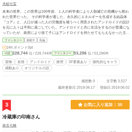
犬絵七宝
未来の世界。この世界は100年前、１人の科学者により人類滅亡の危機から救わ
れた世界だった。 その科学者が遺した、永久的にエネルギーを生成する結晶体
『コア』と、人口が減った人の労働源を補うべく用意されたアンドロイドの設計
を元に人々は平和に過ごしていた。アンドロイドと共に生活をするのが普通にな
っていたが、政府により捨て子にはアンドロイドを持たせてもらえなかった主人
公『ヤマト』。ヤマトは拾ってくれた機器類の修復などを手がける親方に拾われ
ファンタジー
連載中
長編
て仕事をしていた。収入の少ない親方に配慮して、お金がかかる学校にもいかず
24h.ポイント
0pt
仕事する日々を過ごしていたヤマトだが、本当はアンドロイドをもらいサポート
228,744
53,296
位 / 228,744件
位 / 53,296件
小説
ファンタジー
したいという夢を抱いていた。 アンドロイドの大会が開かれていた日。仕事で
使う備品の買い出しに出ていたヤマトの前に、１人の少年『ナツキ』とその相棒
冒険
友情
アンドロイド
推理
SF要素あり
個性的なキャラ
の猫型アンドロイド『チャトラ』と出会い、夢の道を開いてもらう。そこから少
感動あり
オリジナル小説
しずつ夢が開けてきた時、ヤマトは今後の物語を共にする運命のアンドロイド
『ZERO』と出会う。 そして、平和となったこの世界を壊そうとする謎のガスマ
スクの子供と戦う、未来を賭けた激しい戦いにヤマトは巻き込まれていく。
感想数 0
文字数 3,527
最終更新日 2019.06.17
登録日 2019.06.02
3
お気に入り追加
30
冷蔵庫の印南さん
奈古七映