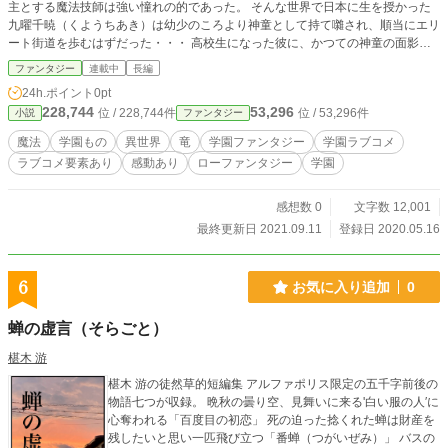
主とする魔法技師は強い憧れの的であった。 そんな世界で日本に生を授かった
九曜千暁（くようちあき）は幼少のころより神童として持て囃され、順当にエリ
ート街道を歩むはずだった・・・ 高校生になった彼に、かつての神童の面影は
既に無くなっていた。それでも日本トップの魔法士養成学校に入学した彼はかつ
ファンタジー
連載中
長編
ての自分の幻想や追い抜いて行ったライバルと葛藤しながら己の答えを見つけて
24h.ポイント
0pt
いく・・・！！
228,744
53,296
位 / 228,744件
位 / 53,296件
小説
ファンタジー
魔法
学園もの
異世界
竜
学園ファンタジー
学園ラブコメ
ラブコメ要素あり
感動あり
ローファンタジー
学園
感想数 0
文字数 12,001
最終更新日 2021.09.11
登録日 2020.05.16
6
お気に入り追加
0
蝉の虚言（そらごと）
椹木 游
椹木 游の徒然草的短編集 アルファポリス限定の五千字前後の
物語七つが収録。 晩秋の曇り空、見舞いに来る'白い服の人′に
心奪われる「百度目の初恋」 死の迫った捻くれた蝉は財産を
残したいと思い一匹飛び立つ「番蝉（つがいぜみ）」 バスの