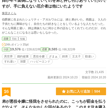
姉が年々面倒になっていくのを弟と押し付けあっていたので
すが、手に負えない厄介者は他にいたようです
珠宮さくら
伯爵家に生まれたシュリティ・アガルワルには、姉と弟がいた。両親は、３人の
子供たちに興味がなく、自分たちの好きなことをしているような人たちだった。
そんな両親と違い、姉は弟妹たちに何かと外の話をしてくれていたのだが、それ
がこんなことになるとは思いもしなかった。
恋愛
完結
短編
24h.ポイント
35pt
19,576
8,585
位 / 228,622件
位 / 66,322件
小説
恋愛
異世界
婚約破棄
悪役令嬢
ざまぁ
姉弟
王太子
勘違い
すれ違い
溺愛
ハッピーエンド
文字数 21,435
最終更新日 2024.10.23
登録日 2024.10.20
26
お気に入り追加
504
弟が悪役令嬢に怪我をさせられたのに、こっちが罰金を払う
だなんて、そんなおかしな話があるの？ このまま泣き寝入