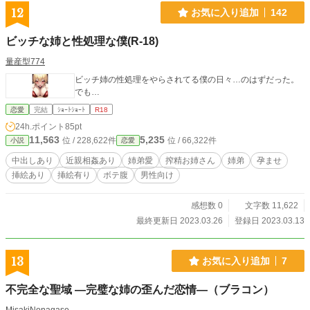
12
お気に入り追加
142
ビッチな姉と性処理な僕(R-18)
量産型774
ビッチ姉の性処理をやらされてる僕の日々…のはずだった。
でも…
恋愛
完結
ｼｮｰﾄｼｮｰﾄ
R18
24h.ポイント
85pt
11,563
5,235
位 / 228,622件
位 / 66,322件
小説
恋愛
中出しあり
近親相姦あり
姉弟愛
搾精お姉さん
姉弟
孕ませ
挿絵あり
挿絵有り
ボテ腹
男性向け
感想数 0
文字数 11,622
最終更新日 2023.03.26
登録日 2023.03.13
13
お気に入り追加
7
不完全な聖域 ―完璧な姉の歪んだ恋情―（ブラコン）