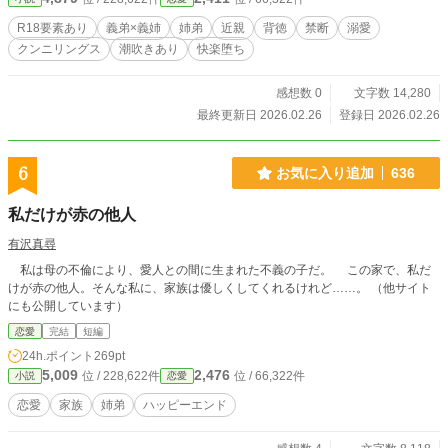
の理性はとろとろに溶かされていく。 バレたら終わりの「寝たふり」から始ま
る、絶頂不可避な背徳の一夜。 ※本作はpixivからの再録です。 ※サイトの傾向
R18要素あり
義弟×義姉
姉弟
近親
背徳
禁断
溺愛
に合わせ、タイトルや内容を一部調整しております。
クンニリングス
潮吹きあり
快楽堕ち
感想数 0
文字数 14,280
最終更新日 2026.02.26
登録日 2026.02.26
6
お気に入り追加
636
私だけが赤の他人
有沢真尋
私は母の不倫により、愛人との間に生まれた不義の子だ。 この家で、私だ
けが赤の他人。そんな私に、家族は優しくしてくれるけれど……。 （他サイト
にも公開しています）
恋愛
完結
短編
24h.ポイント
269pt
5,009
2,476
位 / 228,622件
位 / 66,322件
小説
恋愛
恋愛
家族
姉弟
ハッピーエンド