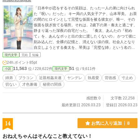
MisakiNonagase
​「日本中が恋をするその笑顔は、たった一人の弟に向けられ
た『呪い』だった」 ​キー局の人気女子アナ、山本琴美。 お茶
の間のヒロインとして完璧な仮面を被る彼女が、唯一、その
仮面を脱ぎ捨てる場所。それは、2歳下の弟・奏太と過ごす、
静まり返った深夜の自宅だった。 ​「奏太、あんたの『初め
て』を、あんなポッと出の女に渡したくないの」 ​かつて彼に
刻み込んだ、全裸の記憶と、消えない涙の痕。社会人となり
自立しようとする奏太を、琴美は「完璧な姉」という名の檻
に閉じ込める。 逃げ場のない愛憎が加速する、執着と純愛の
現代文学
完結
短編
サスペンス。
24h.ポイント
85pt
11,563
51
位 / 228,622件
位 / 9,611件
小説
現代文学
姉弟
ブラコン
近親相姦未遂
ヤンデレ
執着愛
背徳感
寸止め
切ない
才色兼備
秘密の関係
感想数 0
文字数 22,258
最終更新日 2026.03.23
登録日 2026.03.23
14
お気に入り追加
8
おねえちゃんはそんなこと教えてない！