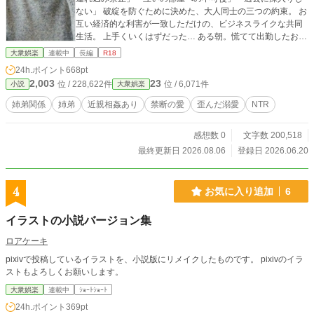
ない」 破綻を防ぐために決めた、大人同士の三つの約束。 お
互い経済的な利害が一致しただけの、ビジネスライクな共同
生活。 上手くいくはずだった… ある朝。慌てて出勤したお姉
ちゃんが、洗濯機の上に置き忘れていった『鮮やかなピンク
大衆娯楽
連載中
長編
R18
色のローター』を見てしまった瞬間から、俺の中で「綺麗な
24h.ポイント
668pt
姉」の鎧がベリベリと剥がれ落ちていく。 知ってはいけない
2,003
23
位 / 228,622件
位 / 6,071件
小説
大衆娯楽
身内の秘密。見なかったことにはできない、女の性。 一度引
かれた境界線は、静かに、だけど確実に狂い始めていく―
姉弟関係
姉弟
近親相姦あり
禁断の愛
歪んだ溺愛
NTR
―。 38歳弟と40歳姉。逃げ場のない一つ屋根の下で始まる、
不穏で、酷く淫らな大人同士の背徳ストーリー。
感想数 0
文字数 200,518
最終更新日 2026.08.06
登録日 2026.06.20
4
お気に入り追加
6
イラストの小説バージョン集
ロアケーキ
pixivで投稿しているイラストを、小説版にリメイクしたものです。 pixivのイラ
ストもよろしくお願いします。
大衆娯楽
連載中
ｼｮｰﾄｼｮｰﾄ
24h.ポイント
369pt