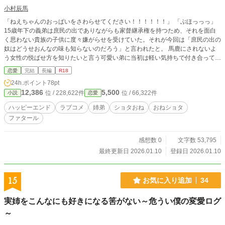
小村辰馬
「ねえちゃんのおっぱいをさわらせてください！！！！！！」 「ぶほっっっ」
15歳年下の義弟は庶民の出でありながらも家督継承権を持つため、それを面白
く思わない貴族の子供に度々嫌がらせを受けていた。それが今回は「庶民の出の
奴はどうせおんなの味も知らないのだろう」と言われたと。 馬鹿にされないよ
う女性の悦ばせ方を知りたいと言う可愛い弟に当初は軽い気持ちで付き合ってい
たが、次第に要求はエスカレートしてゆき…… 主人公が気持ちいいこと大好き
恋愛
完結
長編
R18
なお気楽脳なので暗い展開にはなりませんが、一部無理矢理描写を含みます。
24h.ポイント
78pt
基本的にエロメインのコメディです。
12,386
5,500
位 / 228,622件
位 / 66,322件
小説
恋愛
ハッピーエンド
ラブコメ
姉弟
ショタおね
おねショタ
ファタール
感想数 0
文字数 53,795
最終更新日 2026.01.10
登録日 2026.01.10
15
お気に入り追加
34
実姉をこんなにも好きになる筈がない～危うい僕の変愛ログ
～