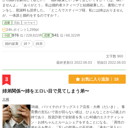
から婚約を解消して欲しい」 「婚約破棄という事で宜しいですか？では、構い
ませんよ」 「ありがとう」 私は婚約者スティーブと結婚破棄した。 書類にサイ
ンをし、慰謝料も請求した。 「ところでスティーブ様、私には姉はおりません
が、一体誰と婚約をするのですか？」
恋愛
完結
ｼｮｰﾄｼｮｰﾄ
24h.ポイント
1,299pt
976
541
位 / 228,622件
位 / 66,322件
小説
恋愛
婚約破棄
姉？
姉弟
文字数 960
最終更新日 2022.06.03
登録日 2022.06.03
3
お気に入り追加
18
姉弟関係〜姉をエロい目で見てしまう弟〜
大稀
38歳、バツイチのドラッグストア店長・大稀（だいき）。 養
育費の支払いで首が回らない彼は、ひょんなことから2歳上の
姉であり、投資詐欺で全財産を失った40歳のエステティシャ
ン・お姉ちゃんとルームシェアをすることになる。 「異性の
連れ込み禁止」「互いの部屋への不可侵」「過去に深入りし