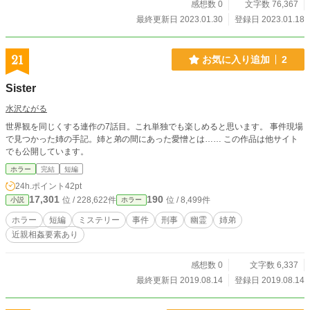
感想数 0
文字数 76,367
最終更新日 2023.01.30
登録日 2023.01.18
21
お気に入り追加
2
Sister
水沢ながる
世界観を同じくする連作の7話目。これ単独でも楽しめると思います。 事件現場
で見つかった姉の手記。姉と弟の間にあった愛憎とは…… この作品は他サイト
でも公開しています。
ホラー
完結
短編
24h.ポイント
42pt
17,301
190
位 / 228,622件
位 / 8,499件
小説
ホラー
ホラー
短編
ミステリー
事件
刑事
幽霊
姉弟
近親相姦要素あり
感想数 0
文字数 6,337
最終更新日 2019.08.14
登録日 2019.08.14