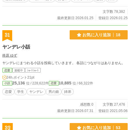
文字数 78,382
最終更新日 2026.01.25
登録日 2026.01.25
31
お気に入り追加
18
ヤンデレ小話
柊原 ゆず
ヤンデレにまつわる小話を投稿していきます。 各話につながりはありません。
恋愛
連載中
ｼｮｰﾄｼｮｰﾄ
24h.ポイント
21pt
25,136
10,885
位 / 228,622件
位 / 66,322件
小説
恋愛
恋愛
学生
ヤンデレ
男の娘
姉弟
感想数 0
文字数 27,476
最終更新日 2026.07.31
登録日 2021.05.06
32
お気に入り追加
53