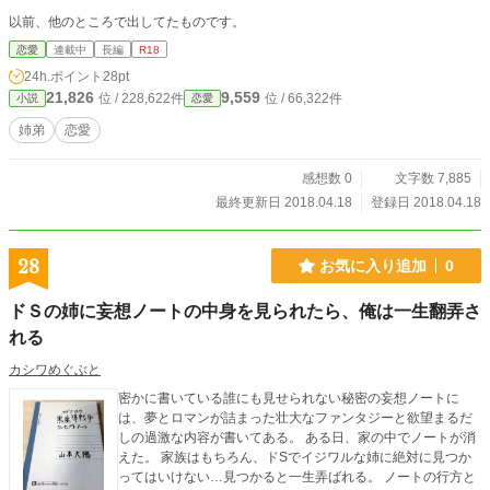
以前、他のところで出してたものです。
恋愛
連載中
長編
R18
24h.ポイント
28pt
21,826
9,559
位 / 228,622件
位 / 66,322件
小説
恋愛
姉弟
恋愛
感想数 0
文字数 7,885
最終更新日 2018.04.18
登録日 2018.04.18
28
お気に入り追加
0
ドＳの姉に妄想ノートの中身を見られたら、俺は一生翻弄さ
れる
カシワめぐぶと
密かに書いている誰にも見せられない秘密の妄想ノートに
は、夢とロマンが詰まった壮大なファンタジーと欲望まるだ
しの過激な内容が書いてある。 ある日、家の中でノートが消
えた。 家族はもちろん、ドSでイジワルな姉に絶対に見つか
ってはいけない…見つかると一生弄ばれる。 ノートの行方と