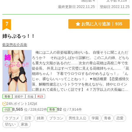
感想数 4
文字数 8,118
最終更新日 2022.11.25
登録日 2022.11.25
7
お気に入り追加
935
姉らぶるっ！！
藍染惣右介兵衛
俺には二人の容姿端麗な姉がいる。 自慢そうに聞こえただ
ろうか？ それは少しばかり誤解だ。 この二人の姉、どちら
も重大な欠陥があるのだ…… 次女の青山花穂は高校二年で生
徒会長。 外見上はすべて完璧に見える花穂姉ちゃん…… 「花
穂姉ちゃん！ 下着でウロウロするのやめろよなっ！」 「ん
じゃ、裸ならいいってことねっ！」 ▼物語概要 【恋愛感情欠
落、解離性健忘というトラウマを抱えながら、姉やヒロイン
に囲まれて成長していく話です】 ４７万字以上の大長編にな
ります。(2025年9月現在) 【※不健全ラブコメの注意事項】
青春
連載中
長編
R15
この作品は通常のラブコメより下品下劣この上なく、ドン
24h.ポイント
142pt
引き、ドシモ、変態、マニアック、陰謀と陰毛渦巻くご都合
8,565
92
位 / 228,622件
位 / 7,914件
小説
青春
主義のオンパレードです。 それをウリにして、ギャグなど
をミックスした作品です。一話(1部分)1800～3000字と短
ラブコメ
日常
姉弟
ブラコン
男性主人公
学園
青春
恋愛
く、四コマ漫画感覚で手軽に読めます。 全編47万字前後と
切ない
家族
なります。読みごたえも初期より増し、ガッツリ読みたい方