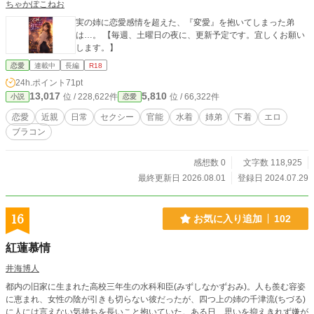
ちゃかぽこねお
実の姉に恋愛感情を超えた、『変愛』を抱いてしまった弟
は…。 【毎週、土曜日の夜に、更新予定です。宜しくお願い
します。】
恋愛
連載中
長編
R18
24h.ポイント
71pt
13,017
5,810
位 / 228,622件
位 / 66,322件
小説
恋愛
恋愛
近親
日常
セクシー
官能
水着
姉弟
下着
エロ
ブラコン
感想数 0
文字数 118,925
最終更新日 2026.08.01
登録日 2024.07.29
16
お気に入り追加
102
紅蓮慕情
井海博人
都内の旧家に生まれた高校三年生の水科和臣(みずしなかずおみ)。人も羨む容姿
に恵まれ、女性の陰が引きも切らない彼だったが、四つ上の姉の千津流(ちづる)
に人には言えない気持ちを長いこと抱いていた。ある日、思いを抑えきれず嫌が