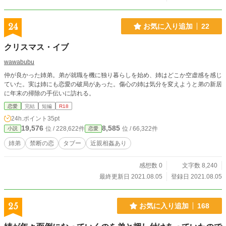
24
お気に入り追加
22
クリスマス・イブ
wawabubu
仲が良かった姉弟。弟が就職を機に独り暮らしを始め、姉はどこか空虚感を感じ
ていた。実は姉にも恋愛の破局があった。傷心の姉は気分を変えようと弟の新居
に年末の掃除の手伝いに訪れる。
恋愛
完結
短編
R18
24h.ポイント
35pt
19,576
8,585
位 / 228,622件
位 / 66,322件
小説
恋愛
姉弟
禁断の恋
タブー
近親相姦あり
感想数 0
文字数 8,240
最終更新日 2021.08.05
登録日 2021.08.05
25
お気に入り追加
168