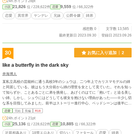
24h.ポイント
28pt
21,826
9,559
位 / 228,622件
位 / 66,322件
小説
恋愛
恋愛
異世界
ヤンデレ
兄妹
公爵令嬢
姉弟
感想数 0
文字数 13,585
最終更新日 2023.09.30
登録日 2023.09.26
30
お気に入り追加
2
like a butterfly in the dark sky
井海博人
某私立高校の芸能科に通う高校3年のシュウは、二つ年上でカリスマモデルの姉
と同居している。彼はもう大分前から姉の理世を女として見ていた。それを知っ
て知らずか、ことあるごとに弟を挑発し、あげくのはてに「抱いて」と迫る美し
い姉。しかし、シュウにはどうしても彼女を抱けない理由があった――※少し切
な系を目指してみました。前半はストーリー進行中心、ベッドシーンは後半に固
まってます。注）死にません。
恋愛
完結
長編
R18
24h.ポイント
21pt
25,136
10,885
位 / 228,622件
位 / 66,322件
小説
恋愛
近親相姦あり
18禁エロあり
切ない
ファタール
恋愛
姉弟