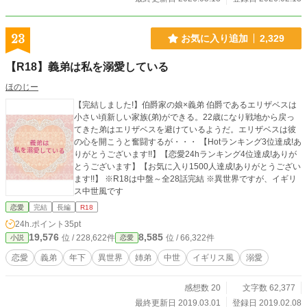
23
お気に入り追加
2,329
【R18】義弟は私を溺愛している
ほのじー
【完結しました!】伯爵家の娘×義弟 伯爵であるエリザベスは
小さい頃新しい家族(弟)ができる。22歳になり戦地から戻っ
てきた弟はエリザベスを避けているようだ。エリザベスは彼
の心を開こうと奮闘するが・・・ 【Hotランキング3位達成!あ
りがとうございます!!】【恋愛24hランキング4位達成!ありが
とうございます】【お気に入り1500人達成!ありがとうござい
ます!!】 ※R18は中盤～全28話完結 ※異世界ですが、イギリ
ス中世風です
恋愛
完結
長編
R18
24h.ポイント
35pt
19,576
8,585
位 / 228,622件
位 / 66,322件
小説
恋愛
恋愛
義弟
年下
異世界
姉弟
中世
イギリス風
溺愛
感想数 20
文字数 62,377
最終更新日 2019.03.01
登録日 2019.02.08