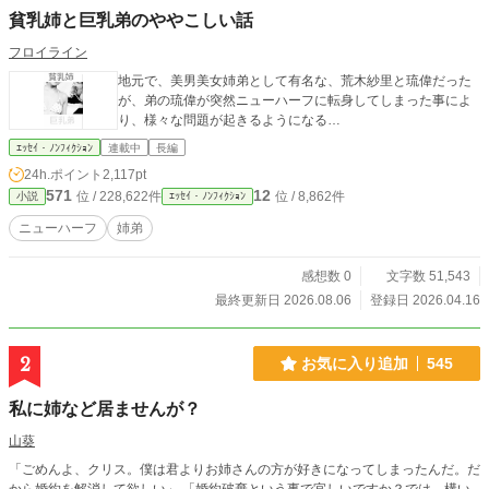
貧乳姉と巨乳弟のややこしい話
フロイライン
地元で、美男美女姉弟として有名な、荒木紗里と琉偉だった
が、弟の琉偉が突然ニューハーフに転身してしまった事によ
り、様々な問題が起きるようになる…
ｴｯｾｲ・ﾉﾝﾌｨｸｼｮﾝ
連載中
長編
24h.ポイント
2,117pt
571
12
位 / 228,622件
位 / 8,862件
小説
ｴｯｾｲ・ﾉﾝﾌｨｸｼｮﾝ
ニューハーフ
姉弟
感想数 0
文字数 51,543
最終更新日 2026.08.06
登録日 2026.04.16
2
お気に入り追加
545
私に姉など居ませんが？
山葵
「ごめんよ、クリス。僕は君よりお姉さんの方が好きになってしまったんだ。だ