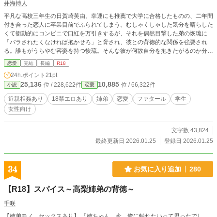
井海博人
平凡な高校三年生の日賀崎芙由。幸運にも推薦で大学に合格したものの、二年間
付き合った恋人に卒業目前でふられてしまう。むしゃくしゃした気分を晴らした
くて衝動的にコンビニで口紅を万引きするが、それを偶然目撃した弟の恢琉に
「バラされたくなければ抱かせろ」と脅され、彼との背徳的な関係を強要され
る。誰もがうらやむ容姿を持つ恢琉。そんな彼が何故自分を抱きたがるのか分か
らないまま、芙由は快楽に流されていく。※同意の上とはいえ、レイプに近いハ
恋愛
完結
長編
R18
ードなベッドシーンが続きます。苦手な方はご注意ください。
24h.ポイント
21pt
25,136
10,885
位 / 228,622件
位 / 66,322件
小説
恋愛
近親相姦あり
18禁エロあり
姉弟
恋愛
ファタール
学生
女性向け
文字数 43,824
最終更新日 2026.01.25
登録日 2026.01.25
34
お気に入り追加
280
【R18】スパイス～高梨姉弟の背徳～
千咲
【姉弟モノ、セックスあり】 「姉ちゃん、今、俺に触れたいって思ったでし