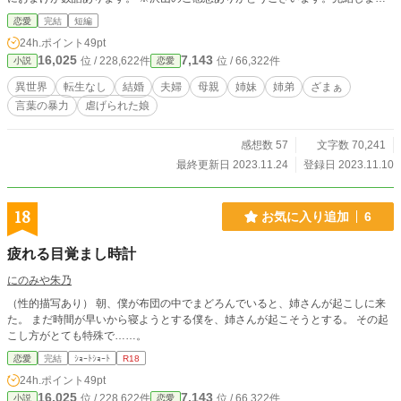
たのでゆっくりですがお返事しますね。
恋愛
完結
短編
24h.ポイント
49pt
16,025
7,143
位 / 228,622件
位 / 66,322件
小説
恋愛
異世界
転生なし
結婚
夫婦
母親
姉妹
姉弟
ざまぁ
言葉の暴力
虐げられた娘
感想数 57
文字数 70,241
最終更新日 2023.11.24
登録日 2023.11.10
18
お気に入り追加
6
疲れる目覚まし時計
にのみや朱乃
（性的描写あり） 朝、僕が布団の中でまどろんでいると、姉さんが起こしに来
た。 まだ時間が早いから寝ようとする僕を、姉さんが起こそうとする。 その起
こし方がとても特殊で……。
恋愛
完結
ｼｮｰﾄｼｮｰﾄ
R18
24h.ポイント
49pt
16,025
7,143
位 / 228,622件
位 / 66,322件
小説
恋愛