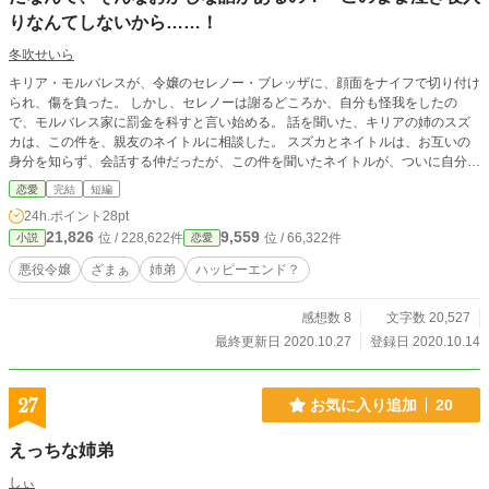
りなんてしないから……！
冬吹せいら
キリア・モルバレスが、令嬢のセレノー・ブレッザに、顔面をナイフで切り付け
られ、傷を負った。 しかし、セレノーは謝るどころか、自分も怪我をしたの
で、モルバレス家に罰金を科すと言い始める。 話を聞いた、キリアの姉のスズ
カは、この件を、親友のネイトルに相談した。 スズカとネイトルは、お互いの
身分を知らず、会話する仲だったが、この件を聞いたネイトルが、ついに自分の
身分を明かすことに。 そこから、話しは急展開を迎える……。
恋愛
完結
短編
24h.ポイント
28pt
21,826
9,559
位 / 228,622件
位 / 66,322件
小説
恋愛
悪役令嬢
ざまぁ
姉弟
ハッピーエンド？
感想数 8
文字数 20,527
最終更新日 2020.10.27
登録日 2020.10.14
27
お気に入り追加
20
えっちな姉弟
しぃ