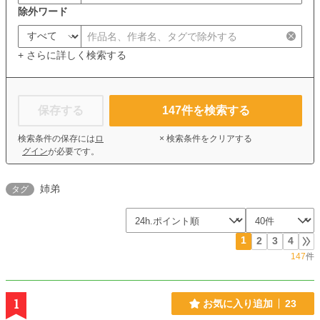
除外ワード
+ さらに詳しく検索する
保存する
147
件を検索する
検索条件の保存には
ロ
× 検索条件をクリアする
グイン
が必要です。
姉弟
タグ
1
2
3
4
147
件
1
お気に入り追加
23