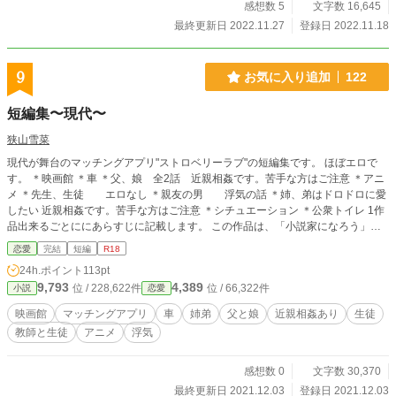
感想数 5
文字数 16,645
最終更新日 2022.11.27
登録日 2022.11.18
9
お気に入り追加
122
短編集〜現代〜
狭山雪菜
現代が舞台のマッチングアプリ"ストロベリーラブ"の短編集です。 ほぼエロで
す。 ＊映画館 ＊車 ＊父、娘 全2話 近親相姦です。苦手な方はご注意 ＊アニ
メ ＊先生、生徒 エロなし ＊親友の男 浮気の話 ＊姉、弟はドロドロに愛
したい 近親相姦です。苦手な方はご注意 ＊シチュエーション ＊公衆トイレ 1作
品出来るごとににあらすじに記載します。 この作品は、「小説家になろう」に
も掲載しております。
恋愛
完結
短編
R18
24h.ポイント
113pt
9,793
4,389
位 / 228,622件
位 / 66,322件
小説
恋愛
映画館
マッチングアプリ
車
姉弟
父と娘
近親相姦あり
生徒
教師と生徒
アニメ
浮気
感想数 0
文字数 30,370
最終更新日 2021.12.03
登録日 2021.12.03