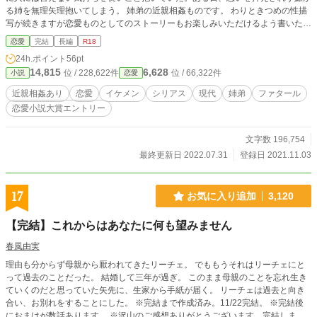
る姉を無理矢理抱いてしまう。 姉弟の近親相姦ものです。 わりときつめの性描
写が続きますが恋愛ものとしてのストーリーもお楽しみいただけるよう書いたつ
もりです。 男性目線の一人称小説です。 かなり前にノクターンノベルズで公開
恋愛
完結
長編
R18
していた作品を改稿せずに再投稿しています。
24h.ポイント
56pt
14,815
6,628
位 / 228,622件
位 / 66,322件
小説
恋愛
近親相姦あり
恋愛
イケメン
シリアス
現代
姉弟
ファタール
恋愛小説大賞エントリー
文字数 196,754
最終更新日 2022.07.31
登録日 2021.11.03
17
お気に入り追加
3,120
【完結】これからはあなたに何も望みません
春風由実
理由も分からず母親から厭われてきたリーチェ。 でももうそれはリーチェにと
って過去のことだった。 結婚して三年が過ぎ。 このまま母親のことを忘れ生き
ていくのだと思っていた矢先に、生家から手紙が届く。 リーチェは過去と向き
合い、お別れをすることにした。 ※完結まで作成済み。11/22完結。 ※完結後
におまけが数話あります。 ※沢山のご感想ありがとうございます。完結しまし