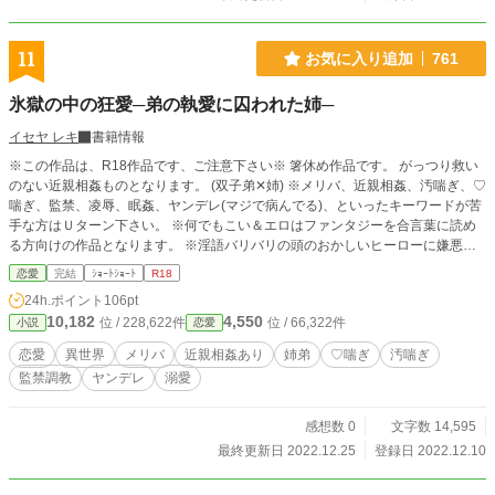
11
お気に入り追加
761
氷獄の中の狂愛─弟の執愛に囚われた姉─
イセヤ レキ
書籍情報
※この作品は、R18作品です、ご注意下さい※ 箸休め作品です。 がっつり救い
のない近親相姦ものとなります。 (双子弟✕姉) ※メリバ、近親相姦、汚喘ぎ、♡
喘ぎ、監禁、凌辱、眠姦、ヤンデレ(マジで病んでる)、といったキーワードが苦
手な方はＵターン下さい。 ※何でもこい＆エロはファンタジーを合言葉に読め
る方向けの作品となります。 ※淫語バリバリの頭のおかしいヒーローに嫌悪感
がある方も先に進まないで下さい。 注意事項を全てクリアした強者な読者様の
恋愛
完結
ｼｮｰﾄｼｮｰﾄ
R18
み、お進み下さい。 溺愛／執着／狂愛／凌辱／眠姦／調教／敬語責め
24h.ポイント
106pt
10,182
4,550
位 / 228,622件
位 / 66,322件
小説
恋愛
恋愛
異世界
メリバ
近親相姦あり
姉弟
♡喘ぎ
汚喘ぎ
監禁調教
ヤンデレ
溺愛
感想数 0
文字数 14,595
最終更新日 2022.12.25
登録日 2022.12.10