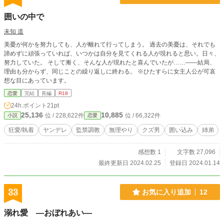
囲いの中で
未知 道
美憂が何かを努力しても、人が離れて行ってしまう。 過去の美憂は、それでも
諦めずに頑張っていれば、いつかは自分を見てくれる人が現れると思い。日々、
努力していた。 そして漸く、そんな人が現れたと喜んでいたが……――結局、
理由も分からず、同じことの繰り返しに終わる。 ※ひたすらに女主人公が可哀
想な目にあっています。
恋愛
完結
長編
R18
24h.ポイント
21pt
25,136
10,885
位 / 228,622件
位 / 66,322件
小説
恋愛
狂愛/執着
ヤンデレ
監禁調教
無理やり
クズ男
囲い込み
姉弟
感想数 1
文字数 27,096
最終更新日 2024.02.25
登録日 2024.01.14
33
お気に入り追加
12
溺れ愛 ―おぼれあい―