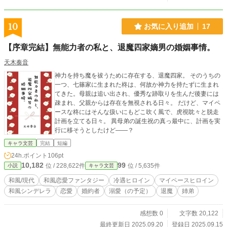
10
お気に入り追加
17
【序章完結】無能力者の私と、退魔四家嫡男の婚姻事情。
天木奏音
神力を持ち魔を祓うために存在する、退魔四家。 そのうちの
一つ、七篠家に生まれた柊は、何故か神力を持たずに生まれ
てきた。母親は追い出され、優秀な跡取りを生んだ後妻には
疎まれ、父親からは存在を無視される日々。 だけど、マイペ
ースな柊にはそんな扱いにもどこ吹く風で、虎視眈々と脱走
計画を立てる日々。 異母弟の誕生祝の真っ最中に、計画を実
行に移そうとしたけど――？
キャラ文芸
完結
短編
24h.ポイント
106pt
10,182
99
位 / 228,622件
位 / 5,635件
小説
キャラ文芸
和風/現代
和風恋愛ファンタジー
冷遇ヒロイン
マイペースヒロイン
和風シンデレラ
恋愛
婚約者
溺愛（の予定）
退魔
姉弟
感想数 0
文字数 20,122
最終更新日 2025.09.20
登録日 2025.09.15