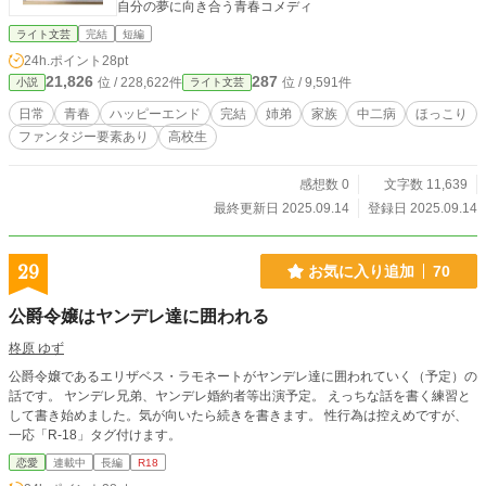
自分の夢に向き合う青春コメディ
ライト文芸
完結
短編
24h.ポイント
28pt
21,826
287
位 / 228,622件
位 / 9,591件
小説
ライト文芸
日常
青春
ハッピーエンド
完結
姉弟
家族
中二病
ほっこり
ファンタジー要素あり
高校生
感想数 0
文字数 11,639
最終更新日 2025.09.14
登録日 2025.09.14
29
お気に入り追加
70
公爵令嬢はヤンデレ達に囲われる
柊原 ゆず
公爵令嬢であるエリザベス・ラモネートがヤンデレ達に囲われていく（予定）の
話です。 ヤンデレ兄弟、ヤンデレ婚約者等出演予定。 えっちな話を書く練習と
して書き始めました。気が向いたら続きを書きます。 性行為は控えめですが、
一応「R-18」タグ付けます。
恋愛
連載中
長編
R18