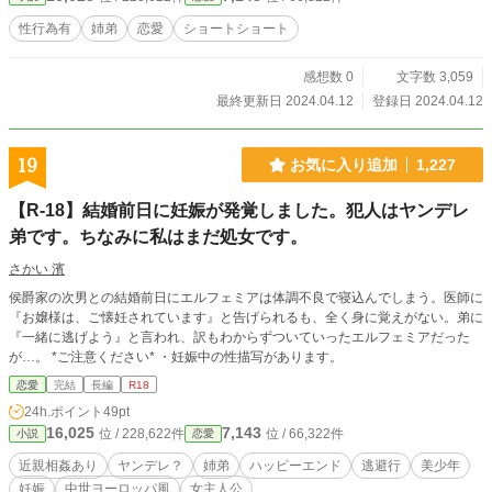
性行為有
姉弟
恋愛
ショートショート
感想数 0
文字数 3,059
最終更新日 2024.04.12
登録日 2024.04.12
19
お気に入り追加
1,227
【R-18】結婚前日に妊娠が発覚しました。犯人はヤンデレ
弟です。ちなみに私はまだ処女です。
さかい 濱
侯爵家の次男との結婚前日にエルフェミアは体調不良で寝込んでしまう。医師に
『お嬢様は、ご懐妊されています』と告げられるも、全く身に覚えがない。弟に
『一緒に逃げよう』と言われ、訳もわからずついていったエルフェミアだった
が…。 *ご注意ください* ・妊娠中の性描写があります。
恋愛
完結
長編
R18
24h.ポイント
49pt
16,025
7,143
位 / 228,622件
位 / 66,322件
小説
恋愛
近親相姦あり
ヤンデレ？
姉弟
ハッピーエンド
逃避行
美少年
妊娠
中世ヨーロッパ風
女主人公