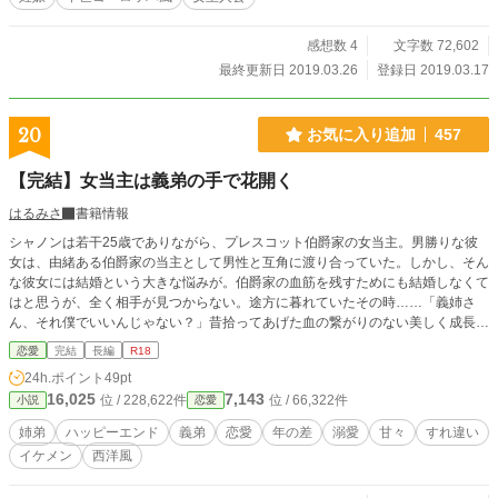
感想数 4
文字数 72,602
最終更新日 2019.03.26
登録日 2019.03.17
20
お気に入り追加
457
【完結】女当主は義弟の手で花開く
はるみさ
書籍情報
シャノンは若干25歳でありながら、プレスコット伯爵家の女当主。男勝りな彼
女は、由緒ある伯爵家の当主として男性と互角に渡り合っていた。しかし、そん
な彼女には結婚という大きな悩みが。伯爵家の血筋を残すためにも結婚しなくて
はと思うが、全く相手が見つからない。途方に暮れていたその時……「義姉さ
ん、それ僕でいいんじゃない？」昔拾ってあげた血の繋がりのない美しく成長し
た義弟からまさかの提案……！？ 恋に臆病な姉と、一途に義姉を想い続けてき
恋愛
完結
長編
R18
た義弟の大人の恋物語。 ※他サイトにも掲載しています。
24h.ポイント
49pt
16,025
7,143
位 / 228,622件
位 / 66,322件
小説
恋愛
姉弟
ハッピーエンド
義弟
恋愛
年の差
溺愛
甘々
すれ違い
イケメン
西洋風