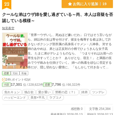
22
お気に入り追加
19
クールな弟はウザ姉を愛し過ぎている～尚、本人は容疑を否
認している模様～
知見夜空
「世界一ウザいし、死ぬほど嫌いだわ」 口ではそう言いなが
ら、姉以外の女は寄せ付けず、彼女を侮辱する者は決して許
さないボクシング部所属の高身長イケメン・八神恭。 対する
姉のあやめは、弟とは正反対の小柄でひょうきんな女子高
生。 たまに弟がデレようものなら、 「つまりそれはお前への
寄生を許すってことか？ ありがとな、宿主！」 と満面の笑
みでウザ絡みを仕掛けていく。 姉への執着を頑なに否定する
恭だが、隠し切れない愛情に、 「もしかして付き合って
る？」（母・談） 「やっぱシスコンだ、ありゃあ……」（友
恋愛
完結
長編
人・談） と周囲から疑惑の視線が突き刺さる。 そんな凸凹姉
24h.ポイント
42pt
弟が送る距離感のバグった日常と、やがて明らかになる家族
17,301
7,796
位 / 228,622件
位 / 66,322件
小説
恋愛
の秘密。 意地っぱりな弟が笑顔の下に隠した姉の孤独に気付
くまでを描いた溺愛否定ラブコメディ！ ※小説家になろうに
焦れキュン
独占欲
愛が重い
禁断の恋（？）
姉弟
ツンデレ
も投稿しています。
ハッピーエンド
美形×平凡
ラブコメ
感想数 0
文字数 254,384
最終更新日 2026.05.13
登録日 2026.02.13