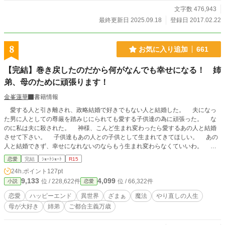
にもお勧めです。 また、執筆・原作・草案者が男性と女性
両方なので、主人公が男にもかかわらず、男性目線からやや
文字数 476,943
ずれている部分があります。 【元々、小説家になろうで連載
最終更新日 2025.09.18
登録日 2017.02.22
していたものを大幅改訂して連載します】 【なろう版から一
部、ストーリー展開と主要キャラの名前が変更になりまし
た】 【2017年4月、本幕が完結しました】 序幕･本幕であら
8
お気に入り追加
661
かたの謎が解け、メインヒロインが確定します。 【2018年1
月、真幕を開始しました】 ここから読み始めると盛大なネタ
【完結】巻き戻したのだから何がなんでも幸せになる！ 姉
バレになります。
弟、母のために頑張ります！
金峯蓮華
書籍情報
愛する人と引き離され、政略結婚で好きでもない人と結婚した。 夫になっ
た男に人としての尊厳を踏みじにられても愛する子供達の為に頑張った。 な
のに私は夫に殺された。 神様、こんど生まれ変わったら愛するあの人と結婚
させて下さい。 子供達もあの人との子供として生まれてきてほしい。 あの
人と結婚できず、幸せになれないのならもう生まれ変わらなくていいわ。 ま
たこんな人生なら生きる意味がないものね。 時間が巻き戻ったブランシュの
恋愛
完結
ｼｮｰﾄｼｮｰﾄ
R15
やり直しの物語。 ブランシュが幸せになるように導くのは娘と息子。 この物
24h.ポイント
127pt
語は息子の視点とブランシュの視点が交差します。 おかしなところがあるか
9,133
4,099
位 / 228,622件
位 / 66,322件
小説
恋愛
もしれませんが、独自の世界の物語なのでおおらかに見守っていただけるとうれ
しいです。 ご都合主義の緩いお話です。 よろしくお願いします。
恋愛
ハッピーエンド
異世界
ざまぁ
魔法
やり直しの人生
母が大好き
姉弟
ご都合主義万歳