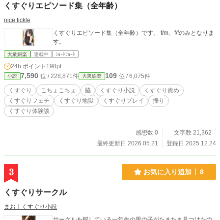
くすぐりエピソード集（全年齢）
nice tickle
くすぐりエピソード集（全年齢）です。 f/m、f/fのみとなりま
す。
大衆娯楽
連載中
ｼｮｰﾄｼｮｰﾄ
24h.ポイント
198pt
7,590
109
位 / 228,871件
位 / 6,075件
小説
大衆娯楽
くすぐり
こちょこちょ
脇
くすぐり小説
くすぐり責め
くすぐりフェチ
くすぐり地獄
くすぐりプレイ
擽り
くすぐり体験談
感想数 0
文字数 21,362
最終更新日 2026.05.21
登録日 2025.12.24
3
お気に入り追加
8
くすぐりサークル
まお｜くすぐり小説
サークルを探している一年生の男の子がたまたま見つけたの