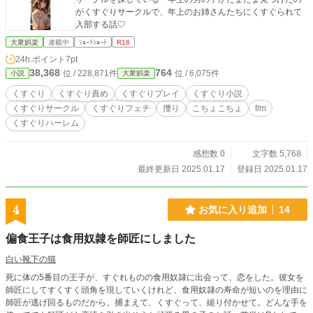
がくすぐりサークルで、年上のお姉さんたちにくすぐられて
入部する話♡
大衆娯楽
連載中
ｼｮｰﾄｼｮｰﾄ
R18
24h.ポイント
7pt
38,368
764
位 / 228,871件
位 / 6,075件
小説
大衆娯楽
くすぐり
くすぐり責め
くすぐりプレイ
くすぐり小説
くすぐりサークル
くすぐりフェチ
擽り
こちょこちょ
f/m
くすぐりハーレム
感想数 0
文字数 5,768
最終更新日 2025.01.17
登録日 2025.01.17
4
お気に入り追加
14
偏食王子は食用奴隷を師匠にしました
白い靴下の猫
死に体の5番目の王子が、すぐれものの食用奴隷に出会って、恋をした。彼女を
師匠にしてすくすく頭角を現していくけれど、食用奴隷の寿命が短いのを理由に
師匠が逃げ回るものだから。捕まえて、くすぐって、縋り付かせて。どんな手を