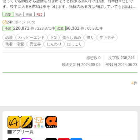
使ってでも師匠がら恋情を引き出そうと頑張る男の子のお話。前半はRなしで
す。後半に入るR描写は※をつけます。抵抗のある方は飛ばしていてもお話は通
じるかと思います。
恋愛
完結
長編
R15
24h.ポイント
0pt
228,871
66,381
位 / 228,871件
位 / 66,381件
小説
恋愛
恋愛
ハッピーエンド
ドS
焦らし責め
擽り
年下男子
執着・溺愛
異世界
じんわり
ほっこり
感想数 0
文字数 238,246
最終更新日 2024.08.05
登録日 2024.06.23
4
件
アプリ一覧