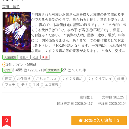
実田 苗子
＊拘束された可愛いお姉さん達を擽りと愛撫のみで虐める事
ができる会員制のクラブ、自ら触るも良し、道具を使うもよ
し。 責めている場所は題に記載の通りです。 ＊この作品に出
てくる受け手は"♀"で、攻め手は"客(性別不明)"です、留意し
てお読みください。 ＊実際の人物、団体、建物、場所、街等
には一切関係ありません、あくまで一つの創作物としてお楽
しみ下さい。 ＊R-18小説となります。一方的に行われる性的
な責め、くすぐり責め等の要素があります。 ＊挿入、交接等
は作者の性癖の関係により一切有りません。ご容赦くださ
大衆娯楽
連載中
短編
R18
い。 ＊短編全ての登場人物に、服装や髪型の指定は有ります
24h.ポイント
596pt
が、詳細な見目の設定などはございません、各自お好きな容
2,455
27
位 / 228,871件
位 / 6,075件
小説
大衆娯楽
姿に変換してお楽しみ下さい。
拘束
お仕置き
こちょこちょ
くすぐり責め
くすぐりプレイ
愛撫
フェチ
擽り
手袋
エロ重視
感想数 1
文字数 38,125
最終更新日 2026.04.17
登録日 2025.02.04
2
お気に入り追加
3