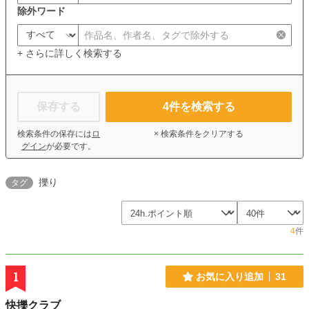
除外ワード
+ さらに詳しく検索する
保存する
4
件を検索する
検索条件の保存には
ロ
× 検索条件をクリアする
グイン
が必要です。
擽り
タグ
4
件
1
お気に入り追加
31
快擽クラブ