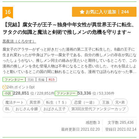
16
お気に入り追加
244
【完結】腐女子が王子～独身中年女性が異世界王子に転生、
ヲタクの知識と魔法と剣術で推しメンの危機を守ります～
黒夜須（くろやす）
腐女子のアラサ―がずっと好きだった漫画の第二王子に転生した。8歳の王子に
生まれ変わったが中身はアレサ―腐女子である。自分の推しメンの存在が気にな
ったしょうがない。推しメン同士の絡みが見たいと期待しているところで、この
漫画の推しメンを含む登場人物は不幸になることを思い出した。それを阻止しよ
うと動いているとこの国の闇に触れることになる。漫画では語られなかった事実
を知ることになり、国の謎を王位継承権を持つ兄ともに探っていく。 兄は弟を
ファンタジー
完結
長編
R15
溺愛しており、異常な執着心をみせるようになる。最初は気に留めなかったが次
24h.ポイント
0pt
第に弟も心惹かれるようになる。 ※主人公以外にＢＬ（チャラ男×クール）カッ
228,851
53,336
位 / 228,851件
位 / 53,336件
小説
ファンタジー
プルが登場します。ＮＬもあります。主人公はおばさん王子、そして婚約者にな
るべき相手はおじさん令嬢ですが、兄が止めるので二人はくっつきません。
魔法チート
異世界
転生（ＴＳ）
恋愛（一途）
王族
兄×弟
BL
おじさん令嬢
おばさん王子
第3回次世代ファンタジーカップ
感想数 3
文字数 285,436
最終更新日 2021.02.20
登録日 2021.02.14