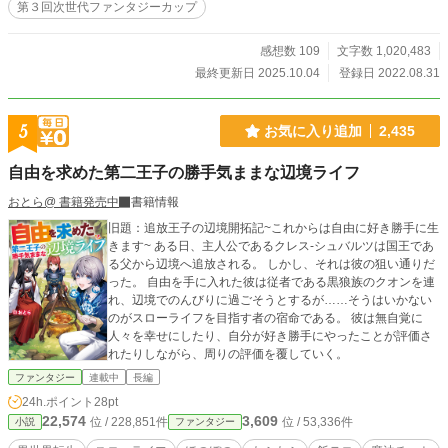
第３回次世代ファンタジーカップ
感想数 109
文字数 1,020,483
最終更新日 2025.10.04
登録日 2022.08.31
5
お気に入り追加
2,435
自由を求めた第二王子の勝手気ままな辺境ライフ
おとら@ 書籍発売中
書籍情報
旧題：追放王子の辺境開拓記~これからは自由に好き勝手に生
きます~ ある日、主人公であるクレス-シュバルツは国王であ
る父から辺境へ追放される。 しかし、それは彼の狙い通りだ
った。 自由を手に入れた彼は従者である黒狼族のクオンを連
れ、辺境でのんびりに過ごそうとするが……そうはいかない
のがスローライフを目指す者の宿命である。 彼は無自覚に
人々を幸せにしたり、自分が好き勝手にやったことが評価さ
れたりしながら、周りの評価を覆していく。
ファンタジー
連載中
長編
24h.ポイント
28pt
22,574
3,609
位 / 228,851件
位 / 53,336件
小説
ファンタジー