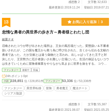
感想数 2
文字数 32,633
最終更新日 2019.11.24
登録日 2019.07.21
13
お気に入り追加
3
怠惰な勇者の異世界の歩き方～勇者様とわたし団
綾栗ナオ
召喚されたコウが呼び出された場所は、王女の風呂場だった。変態扱い＆不審者
扱いされたが、この国を魔王から救う為に呼び出された、古くから伝わる文献の
勇者であった。 だが文献とは違う偽物だと言われ、出しゃばってきた王子と対
決したり、王宮勢力に厄介者扱いされ難しい立場にいた。生活の保証もないコウ
は生きていくために冒険者稼業をやりながら気ままに世界を旅をする。 コウの
異才の能力としたかかな性格は、やがて世界に注目され、勇者様とわたし団は世
ファンタジー
連載中
長編
界でもっとも名の売れた冒険者パーティーとなる。 コウは特殊なデバイスを持
24h.ポイント
0pt
っている。スキル名は《アクションリプレイ》。魔物を倒すと獲得するリプレイ
228,851
53,336
位 / 228,851件
位 / 53,336件
小説
ファンタジー
を使用し(遅らせる)(再現する)(ためる)という主に３つの技能を使う。
ファンタジー
異世界転移
冒険
勇者魔王
魔法チート
シリアス陰謀
感想数 0
文字数 55,387
最終更新日 2021.06.07
登録日 2021.05.25