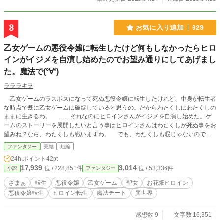
3
お気に入り追加
629
乙女ゲームの悪役令嬢に転生したけど何もしなかったらヒロ
インがイジメを自演し始めたのでお望み通りにしてあげまし
た。魔法で(°∀°)
ラララキヲ
乙女ゲームのラスボスになって死ぬ悪役令嬢に転生したけれど、中身が転生者
な時点で既に乙女ゲームは破綻していると思うの。だからわたくしはわたくしの
ままに生きるわ。 ……それなのにヒロインさんがイジメを自演し始めた。ゲ
ームのストーリーを展開したいと言う事はヒロインさんはわたくしが死ぬ事をお
望みね？なら、わたくしも戦いますわ。 でも、わたくしも暇じゃないので魔
法でね。 ヒロイン「私はホラー映画の主人公か？！」 『見えない何か』に襲
ファンタジー
完結
短編
われるヒロインは──── ※作中『イジメ』という表現が出てきますがこの作品
24h.ポイント
42pt
はイジメを肯定するものではありません※ ※作中、『イジメ』は、していませ
17,939
3,014
位 / 228,851件
位 / 53,336件
小説
ファンタジー
ん。生死をかけた戦いです※ ◇テンプレ乙女ゲーム舞台転生。 ◇ふんわり世界
観。ゆるふわ設定。 ◇なろうにも上げてます。
ざまぁ
転生
悪役令嬢
乙女ゲーム
聖女
お花畑ヒロイン
悪役令嬢転生
ヒロイン転生
魔法チート
異世界
感想数 9
文字数 16,351