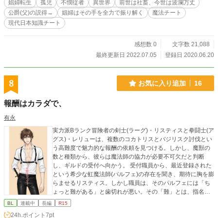
娼婦転生
孤児
不憫従者
異世界
前世は社畜、今世は波瀾万丈
の話。
公爵(父)の説得→
娼婦はその手を全力で振り解く
魔法チート
現代日本知識チート
感想数 0
文字数 21,088
最終更新日 2022.07.05
登録日 2020.06.20
8
お気に入り追加
16
報酬はカラダで、
有永
​実力派Bランク冒険者の剣士(ラーグ)・リスティスと拳闘士(ア
グス)・レリューは、複数のコカトリスとバジリスク討伐とい
う高難度で魅力的な報酬の依頼を見つける。しかし、魔獣の
数と種類から、彼らは魔法師の協力が必要不可欠だと判断
し、ギルドの受付へ向かう。 ​受付職員から、最近登録された
という希少な虹魔法師(パルフェ)の存在を聞き、期待に胸を膨
らませるリスティス。しかし職員は、そのパルフェには「ち
ょっと難がある」と歯切れが悪い。その「難」とは、指名同
行は男性冒険者限定で、依頼完遂後にその同行者に抱いても
BL
連載中
長編
R15
らえれば報酬は不要という、常識外れな条件だった。 ​ギルド
24h.ポイント
7pt