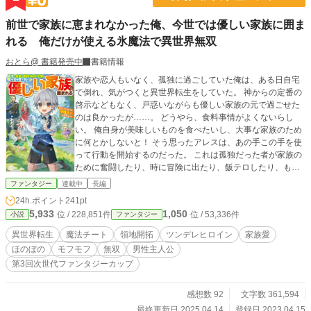
前世で家族に恵まれなかった俺、今世では優しい家族に囲ま
れる 俺だけが使える氷魔法で異世界無双
おとら@ 書籍発売中
書籍情報
家族や恋人もいなく、孤独に過ごしていた俺は、ある日自宅
で倒れ、気がつくと異世界転生をしていた。 神からの定番の
啓示などもなく、戸惑いながらも優しい家族の元で過ごせた
のは良かったが……。 どうやら、食料事情がよくないらし
い。 俺自身が美味しいものを食べたいし、大事な家族のため
に何とかしないと！ そう思ったアレスは、あの手この手を使
って行動を開始するのだった。 これは孤独だった者が家族の
ために奮闘したり、時に冒険に出たり、飯テロしたり、もふ
もふしたりと……ある意味で好き勝手に生きる物語。 しか
ファンタジー
連載中
長編
し、それが意味するところは……。
24h.ポイント
241pt
5,933
1,050
位 / 228,851件
位 / 53,336件
小説
ファンタジー
異世界転生
魔法チート
領地開拓
ツンデレヒロイン
家族愛
ほのぼの
モフモフ
無双
男性主人公
第3回次世代ファンタジーカップ
感想数 92
文字数 361,594
最終更新日 2025.04.14
登録日 2023.04.15