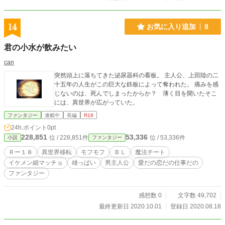
14
お気に入り追加
8
君の小水が飲みたい
can
突然頭上に落ちてきた泌尿器科の看板。 主人公、上田陸の二
十五年の人生がこの巨大な鉄板によって奪われた。 痛みを感
じないのは、死んでしまったからか？ 薄く目を開いたそこ
には、異世界が広がっていた。
ファンタジー
連載中
長編
R18
24h.ポイント
0pt
228,851
53,336
位 / 228,851件
位 / 53,336件
小説
ファンタジー
Ｒー１８
異世界移転
モフモフ
ＢＬ
魔法チート
イケメン細マッチョ
雄っぱい
男主人公
愛だの恋だの仕事だの
ファンタジー
感想数 0
文字数 49,702
最終更新日 2020.10.01
登録日 2020.08.18