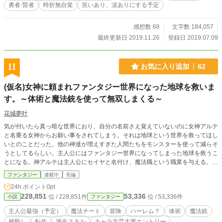
勇者·賢者
時折無自覚
笑いあり、涙ありにする予定
字があれば指摘お願いします! #いいなと思ったらお気に入り
登録してくれると幸いです(〃∇〃) #チートがずっとあるわけ
ではないです。(何気なく時たまありますが……。)普通にファ
感想数 68
文字数 184,057
ンタジーです。
最終更新日 2019.11.26
登録日 2019.07.09
11
お気に入り追加
62
(仮名)女神に頼まれファンタジー世界になった地球を救いま
す。～体術と魔法銃を使って無双しまくる～
花城夢叶
気が付いたら真っ暗な世界におり、自分の名前さえ覚えていないのに女神アルテ
と名乗る女神からお願い事をされてしまう。それは地球という世界を救ってほし
いとのことだった。他の神達が増えすぎた人間たちをモンスターを使って減らそ
うとしてるらしい。主人公にはファンタジー世界になってしまった地球を救うこ
とになる。神アルテは主人公にセイヤと名付け、魔法職という職業を与える。そ
してひとつ特別なスキルを渡してセイヤを地球に送り込む。
ファンタジー
連載中
長編
24h.ポイント
0pt
228,851
53,336
位 / 228,851件
位 / 53,336件
小説
ファンタジー
主人公最強（予定）
魔法チート
冒険
ハーレム？
体術
魔法銃
神殺し
転生
派生スキル
キャラ文芸大賞エントリー