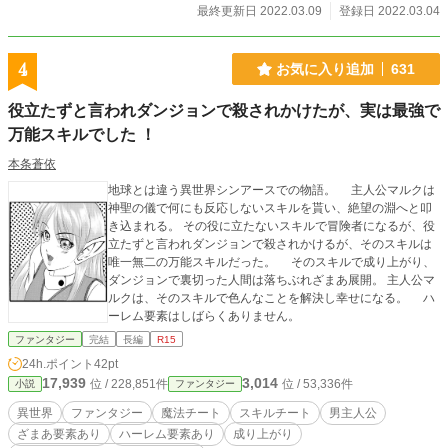
最終更新日 2022.03.09
登録日 2022.03.04
4
お気に入り追加
631
役立たずと言われダンジョンで殺されかけたが、実は最強で
万能スキルでした ！
本条蒼依
地球とは違う異世界シンアースでの物語。 主人公マルクは
神聖の儀で何にも反応しないスキルを貰い、絶望の淵へと叩
き込まれる。 その役に立たないスキルで冒険者になるが、役
立たずと言われダンジョンで殺されかけるが、そのスキルは
唯一無二の万能スキルだった。 そのスキルで成り上がり、
ダンジョンで裏切った人間は落ちぶれざまあ展開。 主人公マ
ルクは、そのスキルで色んなことを解決し幸せになる。 ハ
ーレム要素はしばらくありません。
ファンタジー
完結
長編
R15
24h.ポイント
42pt
17,939
3,014
位 / 228,851件
位 / 53,336件
小説
ファンタジー
異世界
ファンタジー
魔法チート
スキルチート
男主人公
ざまあ要素あり
ハーレム要素あり
成り上がり