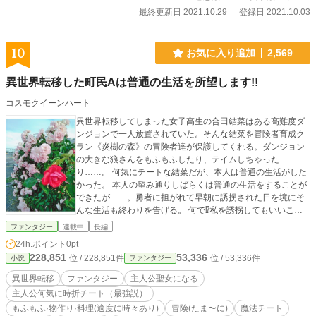
最終更新日 2021.10.29
登録日 2021.10.03
10
お気に入り追加
2,569
異世界転移した町民Aは普通の生活を所望します!!
コスモクイーンハート
異世界転移してしまった女子高生の合田結菜はある高難度ダ
ンジョンで一人放置されていた。そんな結菜を冒険者育成ク
ラン《炎樹の森》の冒険者達が保護してくれる。ダンジョン
の大きな狼さんをもふもふしたり、テイムしちゃった
り……。 何気にチートな結菜だが、本人は普通の生活がした
かった。 本人の望み通りしばらくは普通の生活をすることが
できたが……。勇者に担がれて早朝に誘拐された日を境にそ
んな生活も終わりを告げる。 何で⁉私を誘拐してもいいこと
ないよ⁉ 何だかんだ、半分無意識にチートっぷりを炸裂しな
ファンタジー
連載中
長編
がらも己の普通の生活の(自分が自由に行動できるようにする)
24h.ポイント
0pt
ために今日も元気に異世界を爆走します‼ ※現代の知識活か
228,851
53,336
位 / 228,851件
位 / 53,336件
小説
ファンタジー
しちゃいます‼料理と物作りで改革します‼←地球と比べてむ
っちゃ不便だから。 #更新は不定期になりそう #一話だいたい
異世界転移
ファンタジー
主人公聖女になる
2000字をめどにして書いています(長くも短くもなるか
主人公何気に時折チート（最強説）
も……) #感想お待ちしてます‼どしどしカモン‼(誹謗中傷はN
もふもふ·物作り·料理(適度に時々あり)
冒険(たま〜に)
魔法チート
Gだよ？) #頑張るので、暖かく見守ってください笑 #誤字脱