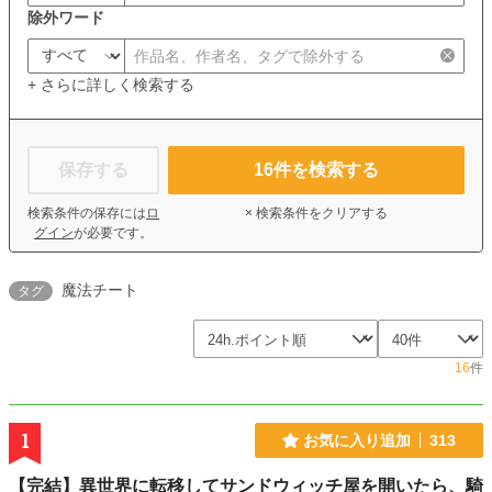
除外ワード
+ さらに詳しく検索する
保存する
16
件を検索する
検索条件の保存には
ロ
× 検索条件をクリアする
グイン
が必要です。
魔法チート
タグ
16
件
1
お気に入り追加
313
【完結】異世界に転移してサンドウィッチ屋を開いたら、騎