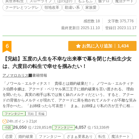
異世界転生
スローライフ
ほのぼの
もふもふ
飯テロ
魔法チート
クーデレとツンデレ
領地改革
勘違い系
家族愛
感想数 18
文字数 375,776
最終更新日 2025.11.10
登録日 2023.11.17
6
お気に入り追加
1,434
【完結】五度の人生を不幸な出来事で幕を閉じた転生少女
は、六度目の転生で幸せを掴みたい！
アノマロカリス
書籍情報
「ノワール・エルティナス！ 貴様とは婚約破棄だ！」 ノワール・エルティナ
ス伯爵令嬢は、アクード・ベリヤル第三王子に婚約破棄を言い渡される。 理由
を聞いたら、真実の相手は私では無く妹のメルティだという。 すると、アクー
ドの背後からメルティが現れて、アクードに肩を抱かれてメルティが不敵な笑み
を浮かべた。 「お姉様ったら可哀想！ まぁ、お姉様より私の方が王子に相応
しいという事よ！」 ノワールは、アクードの婚約者に相応しくする為に、様々
ファンタジー
完結
長編
な事を犠牲にして尽くしたというのに、こんな形で裏切られるとは思っていなく
24h.ポイント
21pt
て、ショックで立ち崩れていた。 その時、頭の中にビジョンが浮かんできた。
26,050
4,057
位 / 228,851件
位 / 53,336件
小説
ファンタジー
最初の人生では、日本という国で淵東 黒樹（えんどう くろき）という女子高
生で、ゲームやアニメ、ファンタジー小説好きなオタクだったが、学校の帰り道
恋愛
婚約破棄
ファンタジー
ざまぁ要素あり
転生
魔法チート