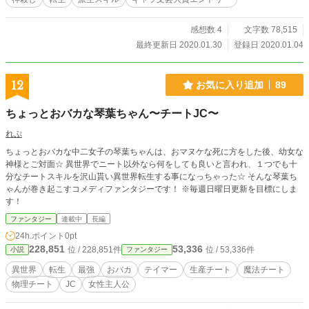
感想数 4
文字数 78,515
最終更新日 2020.01.30
登録日 2020.01.04
12
お気に入り追加
89
ちょっとおバカな琴葉ちゃん〜チートJC〜
れぷ
ちょっとおバカな中二女子の琴葉ちゃんは、おマヌケな死に方をした後、幼女な
神様とご対面☆ 異世界でニート以外なら何をしても良いと言われ、１つでも十
分なチートスキルを沢山貰い異世界転生する事になっちゃった☆ そんな琴葉ち
ゃんが巻き起こすコメディファンタジーです！ ※毎週日曜日更新を目標にしま
す！
ファンタジー
連載中
長編
24h.ポイント
0pt
228,851
53,336
位 / 228,851件
位 / 53,336件
小説
ファンタジー
異世界
転生
最強
おバカ
テイマー
生産チート
魔法チート
物理チート
JC
女性主人公