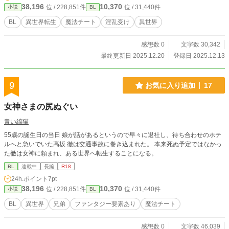
長の鶴の一声（Aランク適正の希少なパルフェを囲うため）に
38,196
10,370
位 / 228,851件
位 / 31,440件
小説
BL
より、その条件が容認されていると知り、渋るリスティスだ
ったが、報酬の魅力と希少なパルフェの力に惹かれ、翌日、
BL
異世界転生
魔法チート
淫乱受け
異世界
会うことを決意する。 ​待ち合わせ場所に現れたのは、パルフ
ェ・セシル。白いドレスシャツに黒のタイトレザーパンツと
感想数 0
文字数 30,342
いう、華奢で貴族のような軽装の目を引く青年だった。 ​改め
てリスティスが報酬の件を尋ねると、セシルは一切臆するこ
最終更新日 2025.12.20
登録日 2025.12.13
となく、真っすぐ二人の目を見て告げる。 ​「はい。討伐完遂
後、抱いてくだされば報酬は要りません」 ​この型破りな提案
は、実力派の二人を大いに動揺させるのだった。
9
お気に入り追加
17
女神さまの尻ぬぐい
青い縞猫
55歳の誕生日の当日 娘が話があるというので早々に退社し、待ち合わせのホテ
ルへと急いでいた高坂 徹は交通事故に巻き込まれた。 本来死ぬ予定ではなかっ
た徹は女神に頼まれ、ある世界へ転生することになる。
BL
連載中
長編
R18
24h.ポイント
7pt
38,196
10,370
位 / 228,851件
位 / 31,440件
小説
BL
BL
異世界
兄弟
ファンタジー要素あり
魔法チート
感想数 0
文字数 46,039