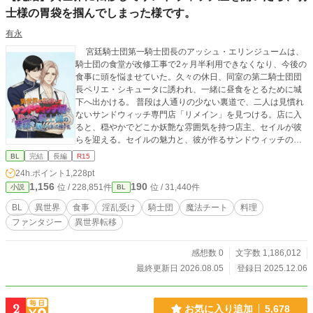
士様の胃袋を掴んでしまった様です。
有永
宮廷騎士団第一騎士団長のアッシュ・エリンジュームは、
騎士団の食堂が改修工事で2ヶ月半利用できなくなり、今後の
食事に頭を悩ませていた。久々の休日、同室の第二騎士団団
長ペリエ・シキュータに誘われ、一緒に昼食をとるために城
下へ出かける。 普段は人通りの少ない裏道で、二人は見慣れ
ないサンドウィッチ専門店「リメイン」を見つける。店に入
ると、穏やかでどこか妖艶な雰囲気を持つ店主、セイルが彼
らを迎える。セイルの魅力と、彼が作るサンドウィッチのあ
まりの美味しさに、食事に無頓着だったアッシュは心を奪わ
BL
完結
長編
R15
れる…
24h.ポイント
1,228pt
1,156
190
位 / 228,851件
位 / 31,440件
小説
BL
BL
異世界
食事
淫乱受け
騎士団
魔法チート
料理
ファンタジー
異世界転移
感想数 0
文字数 1,186,012
最終更新日 2026.08.05
登録日 2025.12.06
2
お気に入り追加
5,678