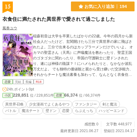
15
お気に入り追加
194
衣食住に満たされた異世界で愛されて過ごしました
風巻ユウ
稲森初音は大学を卒業したばかりの22歳。今年の四月から新
社会人だったけど、玄関開けたら三分で異世界の家に飛ばさ
れたよ。三分で出来るのはカップラーメンだけでいいよ。 オ
カマの聖霊さん（天馬）に声喩魔法を教わったり、聖霊王国
のゴタゴタに関わったり、帝国の守護騎士に壁ドンされた
り、遂には神様の陰謀？！にハメられたりと、なかなか波乱
万丈だよ。 でも独特の価値観と親から受け継いだ交渉能力、
それからチートな魔法素養も加わって、なんとなく衣食住満
たされたまま異世界で愛されて過ごしました。 果たして、稲
恋愛
完結
長編
R18
森初音が元の世界に戻れる日は来るのだろうか────。 三柱
24h.ポイント
0pt
の世界シリーズの一遍です。 『神子業に子育ては含まれてい
228,851
66,374
位 / 228,851件
位 / 66,374件
小説
恋愛
ないはずだが』と多々リンクし合ってます。 （タグ#少女漫
画でよくあるやつ 壁ドン・顎クイ・お風呂ドッキリ・胸ポ
異世界召喚
少女漫画でよくあるやつ
ファンタジー
剣と魔法
ロリ・夜這いets…）
バトル
魔法チート
壁ドン
恋愛
らぶえっち
ハッピーエンド
感想数 0
文字数 448,977
最終更新日 2021.06.27
登録日 2021.04.17