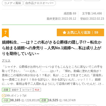
にトラックに刎ねられて死んだ人生。 2度目の人生は、異世界に転生して日本の
コメディ風味
自作品クロスオーバー
知識を駆使して…魔女となって魔法や薬学を発展させたが、最後は魔女狩りによ
って命を落とした。 3度目の人生は、王国に使える女騎士だった。 幾度も国を
救い、活躍をして行ったが…最後は王族によって魔物侵攻の盾に使われて死亡し
感想数 69
文字数 146,486
た。 4度目の人生は、聖女として国を守る為に活動したが… 魔王の供物として
最終更新日 2022.05.12
登録日 2022.02.23
生贄にされて命を落とした。 5度目の人生は、城で王族に使えるメイドだった。
炊事・洗濯などを完璧にこなして様々な能力を駆使して、更には貴族の妻に抜擢
されそうになったのだが…同期のメイドの嫉妬により捏造の罪をなすりつけられ
7
お気に入り追加
59
て処刑された。 そして6度目の現在、全ての前世での記憶が甦り… 「そうです
か、では婚約破棄を快く受け入れます！」 そう言って、ノワールは城から出て
娼婦転生、──は？この私がさる公爵様の隠し子!?～転生か
行った。 5度による浮いた話もなく死んでしまった人生… 6度目には絶対に幸せ
になってみせる！ そう誓って、家に帰ったのだが…？ 一応恋愛として話を完結
ら始まる娼館への身売り→人気No.1娼婦へ…私は成り上が
する予定ですが… 作品の内容が、思いっ切りファンタジー路線に行ってしまっ
りを期待していない～
たので、ジャンルを恋愛からファンタジーに変更します。 今回はHOTランキン
グは最高9位でした。 皆様、有り難う御座います！
アリス
「シャイナ、公爵様がお待ちだ──いつまでもこんなところに居ないでこの手を
取って下さい」 「──えれ」 「………はい？」 「帰れ。欺瞞に塗れた蛆虫が！
貴様にこの場所の何が分かる！？私が、私が…ここまで生きてこれた『居場所』
を──貴様ごときが！！分かる訳ない、分かる訳ないんだ…ッッ！！！」 娼婦
に…いや、最初は母子二人隠れるようにして辺境の村で暮らしていたんだ…け
ど。 母は流行り病で帰らぬ人となった──そこにきての数百年に一度…の頻度で
恋愛
連載中
ｼｮｰﾄｼｮｰﾄ
R18
起こる日照りによる、飢饉。 少女──“シャイナ”は口減らしと幾ばくかの食料と
24h.ポイント
7pt
水と引き換えに…女衒の男に預けられた。 …この時、シャイナ6歳。 いやは
38,165
16,525
位 / 228,851件
位 / 66,374件
小説
恋愛
や、人生何が起きるかわからないなーと孤児となったシャイナは思ったものだ。
…これはそんな娼婦と彼女をどうにか公爵(主)の元に連れていきたい従者の攻防