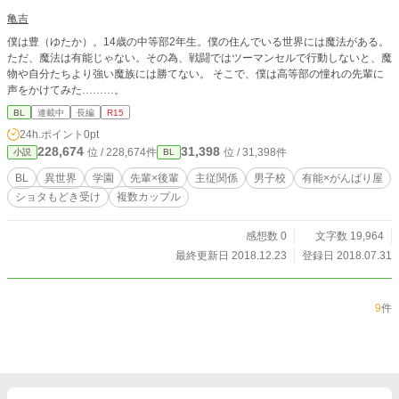
亀吉
僕は豊（ゆたか）。14歳の中等部2年生。僕の住んでいる世界には魔法がある。
ただ、魔法は有能じゃない。その為、戦闘ではツーマンセルで行動しないと、魔
物や自分たちより強い魔族には勝てない。 そこで、僕は高等部の憧れの先輩に
声をかけてみた………。
BL
連載中
長編
R15
24h.ポイント
0pt
228,674
31,398
位 / 228,674件
位 / 31,398件
小説
BL
BL
異世界
学園
先輩×後輩
主従関係
男子校
有能×がんばり屋
ショタもどき受け
複数カップル
感想数 0
文字数 19,964
最終更新日 2018.12.23
登録日 2018.07.31
9
件