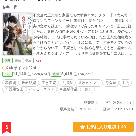
藤井 紫
不完全な王夫妻と家臣たちの群像ロマンタジー【※大人向け
ロマンスファンタジー】 黒髪は、魔女の証――。 黒髪ゆえに
実の父から疎まれ、孤独の中で育ったギリアンは、王位に就
くため、異国の伯爵令嬢シルヴィアを妃に迎える。 愛のない
政略結婚。 二人に求められているのは、ただ王家の後継者を
もうけることだけだった。 冷淡に見えて、何を考えているの
か分からない王。 王妃としての務めを果たそうと、懸命に彼
へ歩み寄るシルヴィア。 心より先に身体を重ねた二人は、王
宮の賑やかな側近や侍女たちに囲まれながら、少しずつ互い
恋愛
完結
長編
R18
の素顔を知っていく。 シルヴィアはやがて、ギリアンの不器
24h.ポイント
92pt
用な優しさと、黒髪にまつわる深い傷に気づき、彼を愛する
11,140
5,018
位 / 228,674件
位 / 66,339件
小説
恋愛
ようになる。 ギリアンもまた、自分を恐れず隣に立つ彼女
を、かけがえのない妻として求め始める。 けれど、ようやく
群像劇
政略結婚
王と王妃
夫婦愛
複数カップル
身分差
主従
二人の間に宿った命は、生まれる前に失われてしまう。 流
不器用な王
ハッピーエンド
AI生成作品（一部）
産、不妊、王家の血を求める重圧。 王と王妃である前に、一
組の夫婦として、子どもがいなくても共に生きていけるの
か。 一方、王の側近ホープと王妃の侍女ラシェルもまた、身
感想数 0
文字数 285,925
分差と家門の掟に阻まれながら、静かに恋を育んでいた。 国
最終更新日 2026.08.03
登録日 2025.09.01
と王家の未来を背負い、制度の中で夫婦となろうとするギリ
アンとシルヴィア。 王宮を離れ、制度の外へ出てでも家族に
なろうとするホープとラシェル。 傷を抱えた不完全な王と、
2
お気に入り追加
48
自らの意思で王妃として生きることを選んだシルヴィアを中
心に、二組の男女が、ときにすれ違い、ときに笑い合いなが