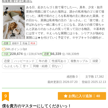
桜屋敷 櫻子＠七瀬 ゆら
ある日、起きたらゴミ捨て場でした──。真冬、少女・如月
菜摘が両親に捨てられた場所は、誰かの私有地のゴミ捨て場
だった。凍死寸前のところを私有地の主に救われた菜摘。そ
の日から、菜摘は私有地の主の「おっさん」に「捨て猫」と
呼ばれながら一緒に暮らすことになる。訳ありの捨て猫ちゃ
んと訳ありのおっさんの笑って笑って泣ける物語。 ※基本的
には甘々です。※えっちな展開には☆を、シリアスが強めな
展開には★を付けていく予定です。※サブキャラの個性が若
干強めです。※雰囲気で書いているので、雰囲気で読んで頂
恋愛
連載中
長編
R18
けると嬉しいです。※この作品は、魔法のiらんど様に掲載し
24h.ポイント
0pt
ていた「捨て猫ちゃんとおっさん。」のシリーズのリメイク
228,674
66,339
位 / 228,674件
位 / 66,339件
小説
恋愛
作品です。大幅にリメイクしているので、原作を読んだこと
がある方でも楽しめるようになっている……と思います。
恋愛
ハッピーエンド
年の差
性描写あり
複数カップル
溺愛
らぶえっち
甘々
同棲・結婚
切ない
感想数 0
文字数 17,382
最終更新日 2026.07.20
登録日 2025.12.13
9
お気に入り追加
40
僕を貴方のマスターにしてくださいっ！