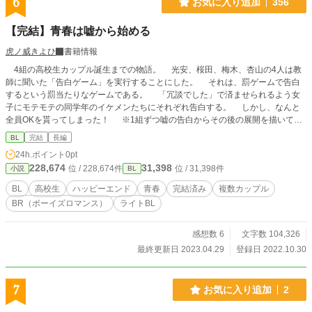
6
お気に入り追加
356
【完結】青春は嘘から始める
虎ノ威きよひ
書籍情報
4組の高校生カップル誕生までの物語。 光安、桜田、梅木、杏山の4人は教
師に聞いた「告白ゲーム」を実行することにした。 それは、罰ゲームで告白
するという罰当たりなゲームである。 「冗談でした」で済ませられるよう女
子にモテモテの同学年のイケメンたちにそれぞれ告白する。 しかし、なんと
全員OKを貰ってしまった！ ※1組ずつ嘘の告白からその後の展開を描いてい
きます。 ※3組完結、4組目公開中。 ※1組2万字程度の予定。 ※本当に一言二
BL
完結
長編
言ですが、どんなキャラクター同士が組み合わさるのかを知りたい方は「登場人
24h.ポイント
0pt
物」を確認してください。
228,674
31,398
位 / 228,674件
位 / 31,398件
小説
BL
BL
高校生
ハッピーエンド
青春
完結済み
複数カップル
BR（ボーイズロマンス）
ライトBL
感想数 6
文字数 104,326
最終更新日 2023.04.29
登録日 2022.10.30
7
お気に入り追加
2