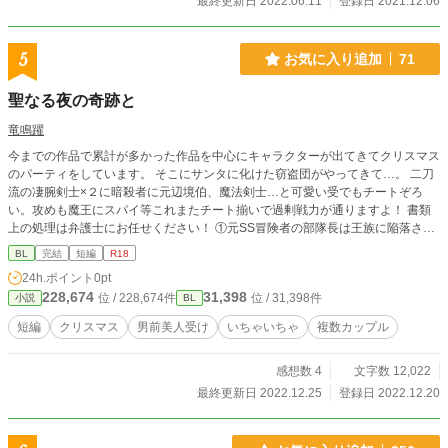
最終更新日 2022.06.11
登録日 2021.12.06
２８追記） 再開します。毎日更新のお約束は、今はできない
です。 書けた分だけ投稿していく形になりそうです。 ※いず
れ、この話とクロスオーバーする予定のキャラ文芸の「令和
5
お気に入り追加
71
モラトリアム★ボーイ」は、ひとまず完結して、続編を連載
中です。よかったら、そちらも読んでやってください。（Ｗ
聖なる夜の奇跡と
主人公の片方の男の子が、祐奈の知り合いです） ※感想欄
は、ネタバレ可です。ネタバレしたくない方は、読まないよ
竜鳴躍
うにしてください。
今までの作品で累計が多かった作品を中心にキャラクターが出てきてクリスマス
のパーティをしています。 そこにサンタに化けた窃盗団がやってきて…。 二刀
流の凄腕剣士×２に暗殺者に元辺境伯、魔法剣士…と可愛い受でもチートぞろ
い。攻めも魔王にスパイ等これまたチート揃いで過剰戦力が通りますよ！ 書類
上の処理は弁護士にお任せください！ ①元SS冒険者の部隊長は王族に陥落され
る から、クリス＆アイス、アヴニール＆キャッツアイ ②暗殺者は王子に溺愛
BL
完結
短編
R18
される からサン＆ケヴィン、シュヴァリエ＆ゼロ ➂美貌のオメガは正体を隠
24h.ポイント
0pt
す から蜜瑠と拓海 ④義理の家族に虐げられている伯爵令息ですが、気にして
228,674
31,398
位 / 228,674件
位 / 31,398件
小説
BL
ないので平気です。王子にも興味はありません。 からシン＆ロイ ⑤生まれて
すぐ劣等種と追放された俺が他国の王子の番として溺愛されて幸せになるまで
短編
クリスマス
男前美人受け
いちゃいちゃ
複数カップル
からレノ＆レオ が登場します。
感想数 4
文字数 12,022
最終更新日 2022.12.25
登録日 2022.12.20