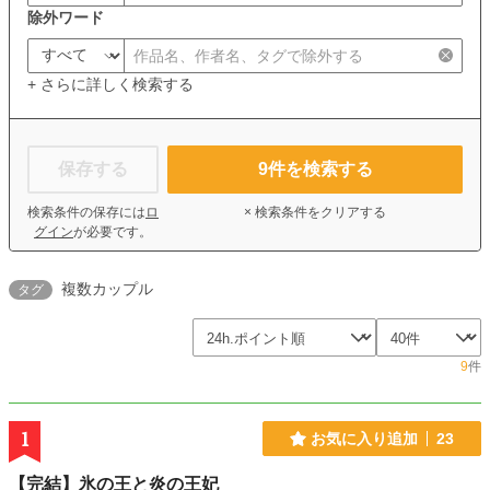
除外ワード
+ さらに詳しく検索する
保存する
9
件を検索する
検索条件の保存には
ロ
× 検索条件をクリアする
グイン
が必要です。
複数カップル
タグ
9
件
1
お気に入り追加
23
【完結】氷の王と炎の王妃