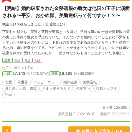
【完結】婚約破棄された金髪碧眼の醜女は他国の王子に溺愛
される〜平安、おかめ顔、美醜逆転って何ですか！？〜
咲楽えび＠改名しました（旧 佐倉えび）
下膨れの顔立ち、茶髪と茶目が至高という国で、子爵令嬢のレナは金髪碧眼の顎
の尖った小顔で醜女と呼ばれていた。そんなレナと婚約していることに不満をも
っていた子爵令息のケビンは、下膨れの美少女である義妹のオリヴィアと婚約す
るため、婚約破棄を企てる。ケビンのことが好きだったわけではないレナは婚約
破棄を静かに受け入れたのだが――蔑まれながらも淡々と生きていた令嬢が、他
国の王子に溺愛され幸せになるお話――全25話。ハッピーエンド。 ※R15は保
恋愛
完結
長編
R15
険です。小説になろう様でも掲載しています。
24h.ポイント
7pt
37,143
16,193
位 / 228,674件
位 / 66,339件
小説
恋愛
恋愛
異世界
ハッピーエンド
婚約破棄
美醜逆転
身分差、王族、貴族
ざまぁ要素あり？
溺愛/甘々
複数カップル
完結
文字数 105,685
最終更新日 2022.05.07
登録日 2022.05.02
4
お気に入り追加
118