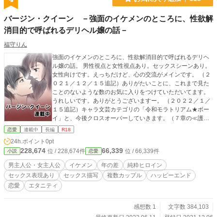
バージン・クイーン －強面のイケメンのところに、性欲解
消目的で呼ばれるデリヘル嬢の話－
福守りん
強面のイケメンのところに、性欲解消目的で呼ばれるデリヘ
ル嬢の話。 男性視点と女性視点あり。セックスシーンあり。
女性向けです。えっちだけど、心の交流がメインです。 （２
０２１／１２／１５追記）ありがたいことに、これまで見た
ことのないような数のお気に入りをつけていただいてます。
うれしいです。ありがとうございますー。 （２０２２／１／
１５追記）キャラ文芸カテゴリの「令和モラトリアム★ボー
イ」と、今後クロスオーバーしていきます。（７章の≪護≫
４に、隼人が祐奈について語るシーンがあります） 向こうを
恋愛
連載中
長編
R18
読まなくても読めるように書いていますが、よかったら、向
24h.ポイント
0pt
こうの話も、あわせてお楽しみください。こっちの二人が、
228,674
66,339
位 / 228,674件
位 / 66,339件
小説
恋愛
いずれ、向こうの話に出てきたりもします。 （２０２２／１
／２８追記）カクヨムさんでも、連載を始めました。 調整
男主人公・女主人公
イケメン
年の差
純粋ヒロイン
のため、たまに一日二回更新になることがあります。0:10の
セックス表現あり
セックス描写
複数カップル
ハッピーエンド
更新はそのままで、昼間とかに追加がある感じです。追加の
恋愛
エタニティ
分の時間は、その時によって変わると思います。安定して二
回更新ができるようになったら、追加の分の時間も固定にす
るかも。 （２０２２／３／１２追記） ストックがなくなった
感想数 1
文字数 384,103
ため、毎日更新はしばらくお休みします。 （２０２２／３／