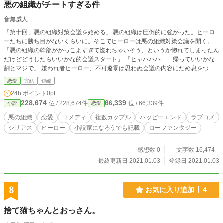
悪の組織がチートすぎる件
音無威人
「第十回、悪の組織対策会議を始める」 悪の組織は圧倒的に強かった。ヒーロ
ーたちに勝ち目がないくらいに。そこでヒーローは悪の組織対策会議を開く。
「悪の組織の幹部がかっこよすぎて惚れちゃいそう、というか惚れてしまったん
だけどどうしたらいいかな的会議スタート」 「ヒャハハハ……帰っていいかな
割とマジで」 嫌われ者ヒーロー、不可避零は思わぬ会議の内容にため息をつい
た。 チートすぎる悪の組織と個性豊かなヒーローたちの物語。 ※全編会話だけ
恋愛
完結
短編
で構成されています。 ※小説家になろう、ノベルアッププラスにも掲載してい
24h.ポイント
0pt
ます
228,674
66,339
位 / 228,674件
位 / 66,339件
小説
恋愛
悪の組織
恋愛
コメディ
複数カップル
ハッピーエンド
ラブコメ
シリアス
ヒーロー
小説家になろうでも記載
ローファンタジー
感想数 0
文字数 16,474
最終更新日 2021.01.03
登録日 2021.01.03
8
お気に入り追加
4
捨て猫ちゃんとおっさん。