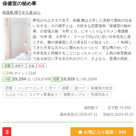
保健室の秘め事
ら、それぞれの愛と家族の形を選び取っていく群像ロマンタ
ジー。 ※注意※ ・流産描写あり ・不妊に悩む展開あり ・妊
桜屋敷 櫻子＠七瀬 ゆら
娠・出産を扱う ・虐待の記憶あり ・宗教迫害あり ・複数カ
夢見がちなオタク女子、佐藤 雛は入学した高校で運命の出会
ップルの群像劇 ・最後は希望のある結末 ・『天国の扉』『天
いをする。その相手とは、大好きな恋愛漫画「保健室の秘め
国の扉 焔を継ぐ者』のスピンオフ作品です。シリーズ既読
事」の登場人物「今野 ヒロ」にそっくりなイケメン養護教
の場合、一部人物や世界背景をより深く楽しめますが、独立
諭、今井 尋。入学早々、クールでSなのに甘い今井先生に落
性は高いので単独でもお読みいただけますm(_ _"m) ※見ても
とされ、雛の保健室に入り浸る日々が始まった……！ 転校し
らえる機会を増やすため、下記サイトで同じものを公開して
てきた不良な元カレに襲われちゃったり、変な噂のせいで、
います。 ※R18 ・ムーンライトノベルズ ・エブリスタ ・ア
今井先生と同棲することになっちゃったり、人気の体育教諭
ルファポリス
である叔父に手を出されかけたり、さよなら、普通の高校生
活、いや、むしろ、さよなら、高校生活！？ ＊オタクな高校
恋愛
連載中
長編
R18
生の女の子が、イケメンな保健室の先生と、ひたすららぶら
24h.ポイント
21pt
ぶするお話。＊お嬢様な高校生の女の子が不良の男の子と初
25,294
10,929
位 / 228,674件
位 / 66,339件
小説
恋愛
めての恋をするお話とか、卒業生の女の子が体育の先生と男
性恐怖症を乗り越えたりするお話も出てくる予定です。＊そ
恋愛
ハッピーエンド
甘々
溺愛
逆ハー
保健室の先生
の他にも番外編的なお話があったりするかと思います。＊ど
らぶえっち
コメディ要素あり
複数カップル
性描写あり
のお話も甘さ重視で設定等はゆるゆるです。雰囲気で読んで
いただけたら嬉しいです。＊完全に妄想の産物です。☆の付
いているお話は、えっちな展開にご注意ください。★の付い
感想数 0
文字数 76,560
ているお話はシリアスな展開にご注意ください。
最終更新日 2026.07.21
登録日 2024.05.25
3
お気に入り追加
543