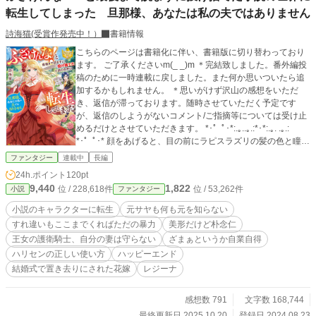
転生してしまった 旦那様、あなたは私の夫ではありません
詩海猫(受賞作発売中！）
書籍情報
こちらのページは書籍化に伴い、書籍版に切り替わっており
ます。 ご了承くださいm(_ _)m ＊完結致しました。番外編投
稿のために一時連載に戻しました。また何か思いついたら追
加するかもしれません。 ＊思いがけず沢山の感想をいただ
き、返信が滞っております。随時させていただく予定です
が、返信のしようがないコメント/ご指摘等については受け止
めるだけとさせていただきます。 *･゜ﾟ･*:.｡..｡.:*･*:.｡. .｡.:
*･゜ﾟ･* 顔をあげると、目の前にラピスラズリの髪の色と瞳を
した白人男性がいた。 周囲を見まわせばここは教会のよう
ファンタジー
連載中
長編
で、大勢の人間がこちらに注目している。 見たくなかったけ
24h.ポイント
120pt
ど自分の手にはブーケがあるし、着ているものはウエディン
9,440
1,822
位 / 228,618件
位 / 53,262件
小説
ファンタジー
グドレスっぽい。 脳内？？が多過ぎて固まって動かない私に
美形が語りかける。 「マリーローズ？」 そう呼ばれた途端、
小説のキャラクターに転生
元サヤも何も元を知らない
一気に脳内に情報が拡散した。 目の前の男は王女の護衛騎
すれ違いもここまでくればただの暴力
美形だけど朴念仁
士、基本既婚者でまとめられている護衛騎士に、なぜ彼が入
王女の護衛騎士、自分の妻は守らない
ざまぁというか自業自得
っていたかと言うと以前王女が誘拐された時、救出したのが
ハリセンの正しい使い方
ハッピーエンド
彼だったから。 だが、外国の王族との縁談の話が上がった時
に独身のしかも若い騎士がついているのはまずいと言う話に
結婚式で置き去りにされた花嫁
レジーナ
なり、王命で婚約者となったのが伯爵家のマリーローズであ
る＿＿＿思い出した。 日本で私は社畜だった。 暗黒な日々の
感想数 791
文字数 168,744
中、私の唯一の楽しみだったのは、ロマンス小説。 あらかた
最終更新日 2025.10.20
登録日 2024.08.23