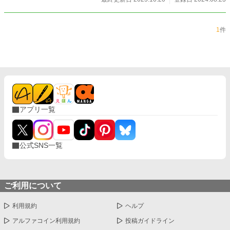
読み尽くしたところで、友達から勧められたのがこの『ロゼ
の幸福』。 「ふざけんな＿＿＿！！！」 と最後まで読むこと
なく投げ出した、私が前世の人生最後に読んだ小説の中に、
私は転生してしまった。
1
件
アプリ一覧
公式SNS一覧
ご利用について
利用規約
ヘルプ
アルファコイン利用規約
投稿ガイドライン