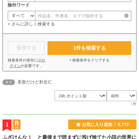
除外ワード
+ さらに詳しく検索する
保存する
1
件を検索する
検索条件の保存には
ロ
× 検索条件をクリアする
グイン
が必要です。
美形だけど朴念仁
タグ
1
件
1
お気に入り追加
5,773
ふざけんな！ と最後まで読まずに投げ捨てた小説の世界に