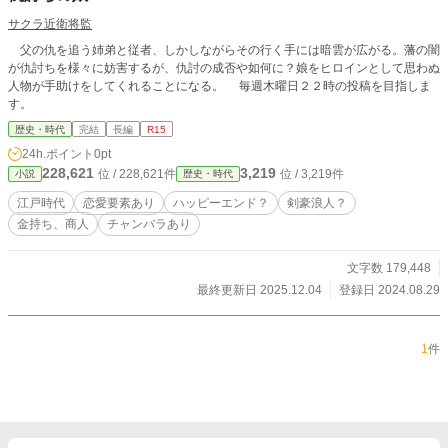
サクラ近衛将監
父の仇を追う姉弟と従者、しかしながらその行く手には暗雲が広がる。藩の闇
が仇討ちを様々に妨害するが、仇討の成否や如何に？娘をヒロインとして思わぬ
人物が手助けをしてくれることになる。 毎週木曜日２２時の投稿を目指しま
す。
歴史・時代
完結
長編
R15
24h.ポイント
0pt
228,621
3,219
位 / 228,621件
位 / 3,219件
小説
歴史・時代
江戸時代
恋愛要素あり
ハッピーエンド？
剣豪浪人？
金持ち、商人
チャンバラあり
文字数 179,448
最終更新日 2025.12.04
登録日 2024.08.29
1
件