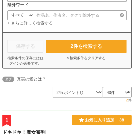
除外ワード
+ さらに詳しく検索する
保存する
2
件を検索する
検索条件の保存には
ロ
× 検索条件をクリアする
グイン
が必要です。
真実の愛とは？
タグ
2
件
1
お気に入り追加
38
ドキドキ！魔女審判