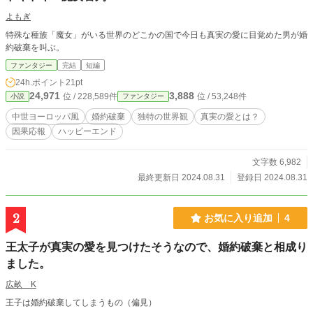
よもぎ
特殊な種族「魔女」がいる世界のどこかの国で今日も真実の愛に目覚めた男が婚
約破棄を叫ぶ。
ファンタジー
完結
短編
24h.ポイント
21pt
24,971
3,888
位 / 228,589件
位 / 53,248件
小説
ファンタジー
中世ヨーロッパ風
婚約破棄
独特の世界観
真実の愛とは？
因果応報
ハッピーエンド
文字数 6,982
最終更新日 2024.08.31
登録日 2024.08.31
2
お気に入り追加
4
王太子が真実の愛を見つけたそうなので、婚約破棄と相成り
ました。
広畝 K
王子は婚約破棄してしまうもの（偏見）