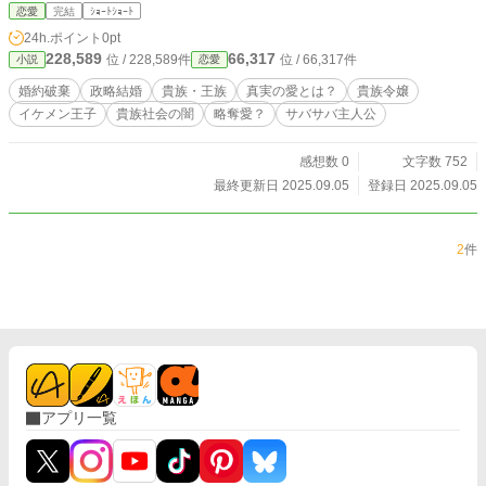
恋愛
完結
ｼｮｰﾄｼｮｰﾄ
24h.ポイント
0pt
228,589
66,317
位 / 228,589件
位 / 66,317件
小説
恋愛
婚約破棄
政略結婚
貴族・王族
真実の愛とは？
貴族令嬢
イケメン王子
貴族社会の闇
略奪愛？
サバサバ主人公
感想数 0
文字数 752
最終更新日 2025.09.05
登録日 2025.09.05
2
件
アプリ一覧