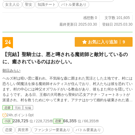
女主人公
聖女
知識チート
バトル要素あり
感想数 0
文字数 101,605
最終更新日 2025.03.30
登録日 2025.03.30
24
お気に入り追加
9
【完結】聖騎士は、悪と噂される魔術師と敵対しているの
に、癒されているのはおかしい。
朝日みらい
ヘルズ村は暗い雲に覆われ、不気味な森に囲まれた荒涼とした土地です。村には
恐ろしい闇魔法を操る魔術師オルティスが住んでおり、村人たちは彼を恐れてい
ます。村の中心には神父オズワルドがいる教会があり、彼もまた何かを隠してい
るようです。 ある日、王都の大司教から聖剣の乙女アテナ・フォートネットが
派遣され、村を救うためにやって来ます。アテナはかつて婚約を破棄された過去
を持ち、自らの力で生きることを決意した勇敢な少女です。 アテナは魔人をお
恋愛
完結
短編
びき出すために森を歩き、魔人と戦いますが、負傷してしまいます。その時、オ
24h.ポイント
0pt
ルティスが現れ――
228,725
66,355
位 / 228,725件
位 / 66,355件
小説
恋愛
恋愛
異世界
ファンタジー要素あり
バトル要素あり