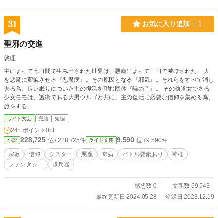
31
お気に入り追加
1
聖邪の交進
悠理
主によって七日間で生み出された世界は、悪魔によって三日で滅ぼされた。 人
を悪魔に変貌させる『悪魔病』。その原因となる『邪気』。それらをすべて消し
去る為、長い眠りについた主の復活を望む団体『暁の門』。 その修道女である
少女モモは、護衛である大男ウルゴと共に、主の復活に必要な信仰を集める為、
旅をする。
ライト文芸
完結
短編
24h.ポイント
0pt
228,725
9,590
位 / 228,725件
位 / 9,590件
小説
ライト文芸
宗教
信仰
シスター
悪魔
奇病
バトル要素あり
神様
ファンタジー
超兵器
感想数 0
文字数 69,543
最終更新日 2024.05.28
登録日 2023.12.19