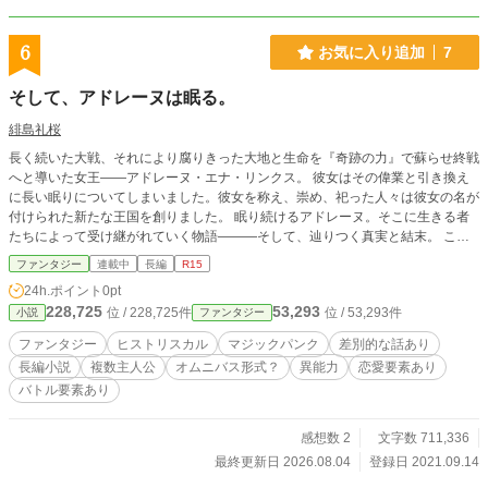
る。 これは、恋を選んだ二人が、やがて世界そのものを揺るがしていく物語―
―。 【第三期】この道を歩む～第二王子の婚約者は、運命の代償を知る～ 「君
6
お気に入り追加
7
が『エドマンド・フィッツパトリック』だったから、だろうね」 和平会談の最
中、フィリップが微笑みながら告げた言葉に、エドマンドは選択を迫られる。
そして、アドレーヌは眠る。
ニュドニアへの再侵攻、戦場での再会、そして敵国セイダルでの軟禁生活。 ト
イメトアで折ったはずの死亡フラグが、別の形で蘇るとき、エドマンドが知るの
緋島礼桜
は「もう一人の自分の運命」だった。 それでも僕は選ぶ——大切な人たちが生
きるこの世界を、僕も生きるために。 未来は決まっている、と語る男たちに、
長く続いた大戦、それにより腐りきった大地と生命を『奇跡の力』で蘇らせ終戦
エドマンドはどう応えるのか。 これは、選び続けることを諦めない転生者と、
へと導いた女王――アドレーヌ・エナ・リンクス。 彼女はその偉業と引き換え
その代償を知る物語。 ※ 用語集、登場人物紹介は近況ボードにあります。 ※
に長い眠りについてしまいました。彼女を称え、崇め、祀った人々は彼女の名が
性描写はありません。恋愛はゆっくり進みます。 ※ 戦闘・政治要素を多く
付けられた新たな王国を創りました。 眠り続けるアドレーヌ。そこに生きる者
含みます。 ※ ムーンライトノベルズ、カクヨムにも投稿しております。
たちによって受け継がれていく物語―――そして、辿りつく真実と結末。 これ
は、およそ千年続いたアドレーヌ王国の、始まりと終わりの物語です。 ＊あら
ファンタジー
連載中
長編
R15
すじ＊ ～第一篇～ かつての大戦により鉄くずと化し投棄された負の遺産『兵
24h.ポイント
0pt
器』を回収する者たち―――狩人（ハンター）。 それを生業とし、娘と共に旅
228,725
53,293
位 / 228,725件
位 / 53,293件
小説
ファンタジー
をするアーサガ・トルトはその活躍ぶりから『漆黒の弾丸』と呼ばれていた。
そんな彼はとある噂を切っ掛けに、想い人と娘の絆が揺れ動くことになる――
ファンタジー
ヒストリスカル
マジックパンク
差別的な話あり
―。 ～第二篇～ アドレーヌ女王の血を継ぐ王族エミレス・ノト・リンクス王女
長編小説
複数主人公
オムニバス形式？
異能力
恋愛要素あり
は王国東方の街ノーテルの屋敷で暮らしていた。 中肉中背、そばかすに見た目
バトル要素あり
も地味…そんな引け目から人前を避けてきた彼女はある日、とある男性と出会
う。 それが、彼女の過去と未来に関わる大切な恋愛となっていく―――。 ～第
三篇～ かつての反乱により一斉排除の対象とされ、長い年月虐げられ続けてい
感想数 2
文字数 711,336
るイニム…ネフ族。 『ネフ狩り』と呼ばれる駆逐行為は隠れ里にて暮らしてい
最終更新日 2026.08.04
登録日 2021.09.14
た青年キ・シエの全てを奪っていった。 愛する者、腕、両目を失った彼は名も