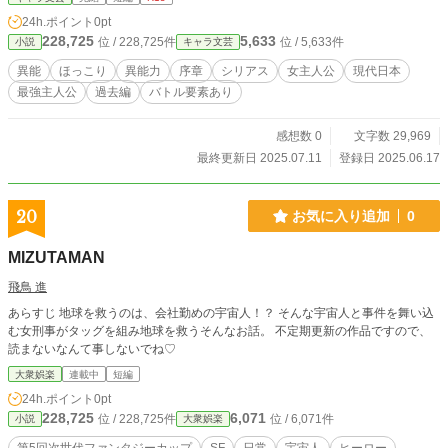
だが、能力の詳細は不明。(本編後半まで出てきません。) 〇
24h.ポイント
0pt
五条 なつめの世話人。黒いスカートに、白いエプロン。 規律
228,725
5,633
位 / 228,725件
位 / 5,633件
小説
キャラ文芸
を重んじる性格。 〇里道征士郎 初登場時16歳。里道家当主子
息。長男。 政府が設定するS級の危険異能力者。 物腰柔らか
異能
ほっこり
異能力
序章
シリアス
女主人公
現代日本
く、穏やかな性格。 初登場時まで、なつめとは面識がない。
最強主人公
過去編
バトル要素あり
五条とは仲良し。 6歳の時に異能力が発現する。7歳の時に記
憶を全て消去される。 そこからは、与えられる情報が全て管
理され、自身の苗字すら知らない。 彼の異能力の発動を恐
感想数 0
文字数 29,969
れ、本家邸宅では全員が偽名を使う。 〇一条 里道征士郎の世
最終更新日 2025.07.11
登録日 2025.06.17
話人。 〇里道家当主 同じ空間にいる人間の動きを制御する異
能力を持つ。 異能力者としては優秀。 ただし、五条に比べれ
ば弱い。
20
お気に入り追加
0
MIZUTAMAN
飛鳥 進
あらすじ 地球を救うのは、会社勤めの宇宙人！？ そんな宇宙人と事件を舞い込
む女刑事がタッグを組み地球を救うそんなお話。 不定期更新の作品ですので、
読まないなんて事しないでね♡
大衆娯楽
連載中
短編
24h.ポイント
0pt
228,725
6,071
位 / 228,725件
位 / 6,071件
小説
大衆娯楽