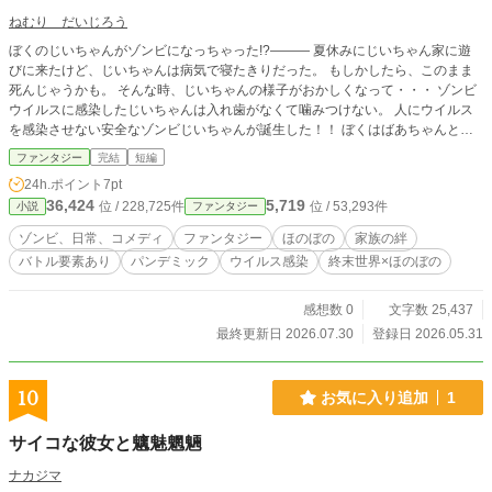
ねむり だいじろう
ぼくのじいちゃんがゾンビになっちゃった!?――― 夏休みにじいちゃん家に遊
びに来たけど、じいちゃんは病気で寝たきりだった。 もしかしたら、このまま
死んじゃうかも。 そんな時、じいちゃんの様子がおかしくなって・・・ ゾンビ
ウイルスに感染したじいちゃんは入れ歯がなくて噛みつけない。 人にウイルス
を感染させない安全なゾンビじいちゃんが誕生した！！ ぼくはばあちゃんとバ
ディを組んで、 じいちゃんや町の人たちをゾンビウイルスから解放させる冒険
ファンタジー
完結
短編
へ出発だ！ 人の死なないゾンビファンタジー？？ ハートフルゾンビコメディー
24h.ポイント
7pt
始まるよ～
36,424
5,719
位 / 228,725件
位 / 53,293件
小説
ファンタジー
ゾンビ、日常、コメディ
ファンタジー
ほのぼの
家族の絆
バトル要素あり
パンデミック
ウイルス感染
終末世界×ほのぼの
感想数 0
文字数 25,437
最終更新日 2026.07.30
登録日 2026.05.31
10
お気に入り追加
1
サイコな彼女と魑魅魍魎
ナカジマ