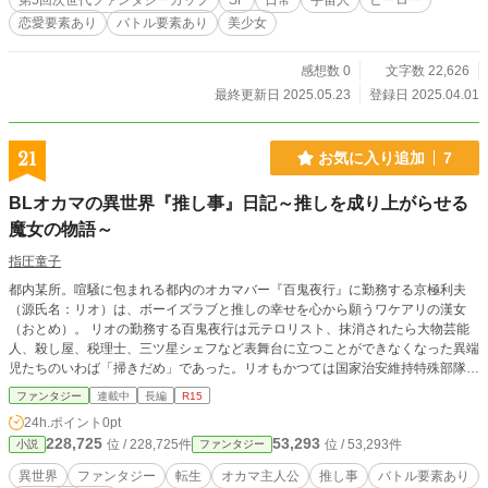
第5回次世代ファンタジーカップ
SF
日常
宇宙人
ヒーロー
恋愛要素あり
バトル要素あり
美少女
感想数 0
文字数 22,626
最終更新日 2025.05.23
登録日 2025.04.01
21
お気に入り追加
7
BLオカマの異世界『推し事』日記～推しを成り上がらせる
魔女の物語～
指圧童子
都内某所。喧騒に包まれる都内のオカマバー『百鬼夜行』に勤務する京極利夫
（源氏名：リオ）は、ボーイズラブと推しの幸せを心から願うワケアリの漢女
（おとめ）。 リオの勤務する百鬼夜行は元テロリスト、抹消されたら大物芸能
人、殺し屋、税理士、三ツ星シェフなど表舞台に立つことができなくなった異端
児たちのいわば「掃きだめ」であった。リオもかつては国家治安維持特殊部隊０
課に所属していた薬学と尋問術の鬼才であり、当時コードネーム『魔女』と呼ば
ファンタジー
連載中
長編
R15
れる凄腕の人物だった。 辛い過去に追われて逃げだし、百鬼夜行のママに拾わ
24h.ポイント
0pt
れて推し事と仕事を頑張る日々を送っていたある日、利夫は店の外で突然知らな
228,725
53,293
位 / 228,725件
位 / 53,293件
小説
ファンタジー
い女に刺されて死亡してしまう。 転生を司る女神と出会い、転生したのは魔法
溢れるファンタジーとイケメンだらけの素敵な世界だった。 しかしその世界は
異世界
ファンタジー
転生
オカマ主人公
推し事
バトル要素あり
利夫の死後を決める試練の舞台であり、目的は「善行を積んで天国へ行くこ