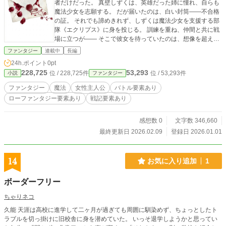
者だけだった。 真壁しずくは、英雄だった姉に憧れ、自らも
魔法少女を志願する。 だが届いたのは、白い封筒――不合格
の証。 それでも諦めきれず、しずくは魔法少女を支援する部
隊《エクリプス》に身を投じる。 訓練を重ね、仲間と共に戦
場に立つが―― そこで彼女を待っていたのは、想像を超える
絶望と惨劇だった。 血に塗れた戦場で、しずくは“選ばれなか
ファンタジー
連載中
長編
った者”としての宿命を知る。 そして彼女は、思いもよらぬ形
24h.ポイント
0pt
で魔法少女の道を歩み始める――。 仲間は死に、英雄は砕
228,725
53,293
位 / 228,725件
位 / 53,293件
小説
ファンタジー
け、希望は血に沈む。 これは、残酷な魔法少女の物語。
ファンタジー
魔法
女性主人公
バトル要素あり
ローファンタジー要素あり
戦記要素あり
感想数 0
文字数 346,660
最終更新日 2026.02.09
登録日 2026.01.01
14
お気に入り追加
1
ボーダーフリー
ちゃりネコ
久能 天涯は高校に進学して二ヶ月が過ぎても周囲に馴染めず、ちょっとしたト
ラブルを切っ掛けに旧校舎に身を潜めていた。 いっそ退学しようかと思ってい