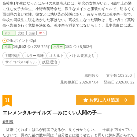
高校生1年生になったばかりの東條璃玖には、初恋の女性がいた。4歳年上の隣
に住む女子大学生、小野寺英玲奈だ。派手なメイクと服装のギャルで、明るくて
面倒見の良い女性。彼女とは幼馴染の関係にあり、昔から璃玖は英玲奈一筋で、
学校の同級生に現を抜かした事はない。高校生になった璃玖は、思い切って英玲
奈へ告白を行う覚悟を決める。英玲奈も満更ではないらしく、見事告白には成
功。楽しいバラ色の生活が始まった。当初璃玖は、そう思っていた。しかし英玲
ホラー
完結
長編
R15
奈には、璃玖の知らない裏の顔があった。彼女はなんと、怪異と戦う特別な職業
24h.ポイント
42pt
に就いていた。刀を手に化物を斬り殺し、満面の笑顔を浮かべる英玲奈。知らな
16,952
181
位 / 228,725件
位 / 8,503件
小説
ホラー
かった一面を見せられ、驚きを隠せない璃玖。しかし、狂気に染まる英玲奈もま
た、魅力的に見えていた。交際の継続を求めた高校生の少年が、怪異と戦う初恋
都市伝説
ホラー風味
オカルト
バトル要素あり
の女性と共に、人ならざる者達との戦いの日々を送っていく。
サイコパス×ギャル
妖怪退治
感想数 0
文字数 103,250
最終更新日 2026.07.04
登録日 2026.06.22
11
お気に入り追加
0
エレメンタルテイルズ ―みにくい人間の子―
春明狐
紅雛（くれす）は己が何者であるか、良く分からない。 十歳まで眠ってい
たせいで、覚めた後の数年間は『自分達とは違う者だ』と周りに気味悪がられて