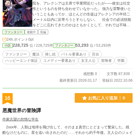
院を、アレクシアは主席で卒業間近だったが――彼女は社交
性というものを持ち合わせていなかった。 強力な雷撃使いと
いうこともあってか、ほとんどの生徒はアレクシアの半径二
メートル以内に近寄ろうとすらしない。 社会での必須技能
をどこに忘れてきたのかはともかくとして、それでは不味か
ろうという導師の思いやりという名の謀略により、アレクシ
ファンタジー
連載中
長編
アは冒険者稼業に精を出す羽目に。 だが、彼女は導師が
24h.ポイント
0pt
手配しておいた銀髪お姉さんの申し出を袖にした挙句、野良
228,725
53,293
位 / 228,725件
位 / 53,293件
小説
ファンタジー
でパーティーを組んでしまう。 それで上手くやって行ける
のならそこでフィナーレというお話。冒険は失敗に終わって
ファンタジー
魔法
挿し絵
バトル要素あり
百合
しまう。 危ないところを助けられたという立場上、アレク
ハッピーエンド保証
コメディー要素あり
女主人公
冒険者
学園
シアは嫌々ながらも銀髪お姉さんヴィオラとパーティーを組
むことに同意するが、最初の冒険は大魔法院の清掃だった。
「最っ低……」 「矢が飛んでくる心配も無いってのに何が不
感想数 0
文字数 87,939
満なんだ？」 この冒険（校内清掃）の裏にある陰謀に、ア
最終更新日 2026.01.17
登録日 2022.10.06
レクシアたちは気づいていなかった。 ・ ・ ※ゆるゆるな百
合成分が含まれていますので、苦手な方はご注意ください。
※イラストはタイトルに☆がついている節にだけあります。
16
お気に入り追加
0
※改定版です。 ※挿絵提供 Azu様（Pixiv ID 4620328、Twit
ter @liteazu ） ※挿絵まとめ→Pixiv ID 73559061
悪魔世界の冒険譚
作家志望の怠惰な学生
2xxx年、人類は地球を飛び出して、そのまま真空にとどまって繁栄した。残
酷なけだものに、星を追い出されたのだ……それから約千年後。主人公のジェイ