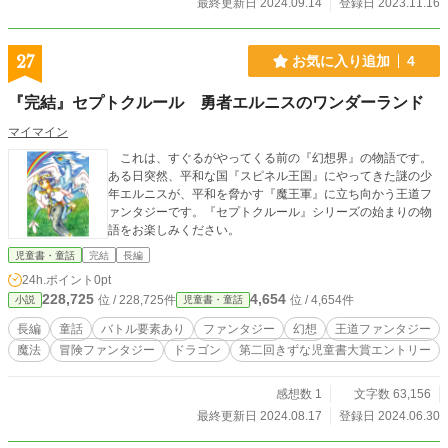
最終更新日 2024.09.14
登録日 2023.11.16
27
お気に入り追加
4
『完結』セプトクルール 勇者エルニスのワンダーランド
マイマイン
これは、すぐるがやってくる前の『幻想界』の物語です。
ある日突然、平和な国『スピネル王国』にやってきた謎の少
年エルニスが、平和を脅かす『魔王軍』に立ち向かう王道フ
ァンタジーです。『セプトクルール』シリーズの始まりの物
語をお楽しみください。
児童書・童話
完結
長編
24h.ポイント
0pt
228,725
4,654
位 / 228,725件
位 / 4,654件
小説
児童書・童話
長編
童話
バトル要素あり
ファンタジー
幻想
王道ファンタジー
魔法
冒険ファンタジー
ドラゴン
第二回きずな児童書大賞エントリー
感想数 1
文字数 63,156
最終更新日 2024.08.17
登録日 2024.06.30