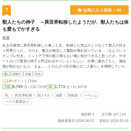
一族の誇りすらも捨て、復讐に呑まれていく―――。 ～第四篇～ 最南端の村で
暮らすソラはいつものように兄のお使いに王都へ行った帰り、謎の男二人組に襲
7
お気に入り追加
62
われる。 辛くも通りすがりの旅人に助けられるが、その男もまた全身黒尽くめ
に口紅を塗った奇抜な出で立ちで…。 この出会いをきっかけに彼女の日常は一
獣人たちの神子 ～異世界転移したようだが、獣人たちは体
変し歴史を覆すような大事件へと巻き込まれていく―――。 ＊ ＊２０２０年ま
で某サイトで投稿していたものですがサイト閉鎖に伴い、加筆修正して完結を目
も愛もでかすぎる
標に再投稿したいと思います。 ＊他小説家になろう、アルファポリスでも投稿
朱璃
しています。 ＊毎週、火曜日に更新を予定しています。
ある日唐突に異世界転移した俺こと圭。 転移した先は人じゃなくて獣人の住ま
う世界だった。 その上、魔王が復活して魔獣が暴れ回っている……なんていう
テンプレ付き。 インドアで何の取り柄もない俺に何ができると思ったが、サポ
ートのバフ要員の神子と呼ばれるポジションらしい。 仕事に疲れてたし、俺自
身が戦わないなら、まぁ……とのんびり巨大猫との二人暮らしを満喫していたん
だけど。 なんか獣人たちの様子が、いろいろとおかしくないですか？ 獣人は神
BL
連載中
長編
R18
子を好きになりやすい、ってどういうこと！？ ※3章の途中でR-18が入る予定
24h.ポイント
134pt
（お相手は複数います） ※「小説家になろう」にも投稿しています
8,790
1,773
位 / 228,725件
位 / 31,407件
小説
BL
BL
異世界転移
獣人×人
溺愛
対格差
ハーレム
バトル要素あり
感想数 0
文字数 167,134
最終更新日 2026.08.02
登録日 2026.05.16