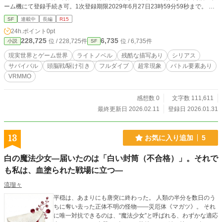
ーム機にて登録手続き可。1次登録期限2029年6月27日23時59分59秒まで。 全
世界の登録者数は8億4286万5396人に上った。 日本の高校3年生、成木原裕哉
SF
連載中
長編
R15
は、NOT THE GAMEに登録したプレイヤーの一人。 サービス開始となる日本時
24h.ポイント
0pt
間12時00分にログインした成木原は、NOT THE GAMEというゲームに驚きを隠
228,725
6,735
位 / 228,725件
位 / 6,735件
小説
SF
せなかった。 ログインして見た最初の光景は、良く知る天井。 NOT THE GAME
は、まるで現実世界をそのままコピーしたみたいにリアルなフィールドが採用さ
現実世界とゲーム世界
ライトノベル
残酷な描写あり
シリアス
れていた。 違いと言えば腰元の武器とポーチ。 そして母の頭の上にあるNPCの
サバイバル
頭脳戦/駆け引き
フルダイブ
超常現象
バトル要素あり
文字。 街中を徘徊する魔物の存在。 成木原はNOT THE GAMEに数々の疑惑を抱
VRMMO
き、考察を続けながらも仲間と共にプレイを続け。 そして世界を揺るがす大事
件が起きる―――
感想数 0
文字数 111,611
最終更新日 2026.02.11
登録日 2026.01.31
13
お気に入り追加
5
白の魔法少女―届いたのは「白い封筒（不合格）」。それで
も私は、血塗られた戦場に立つ―
流瑠々
平穏は、あまりにも唐突に終わった。 人類の半分を数日のう
ちに奪い去った正体不明の怪物――災厄体《マガツ》。 それ
に唯一対抗できるのは、“魔法少女”と呼ばれる、わずかな適応