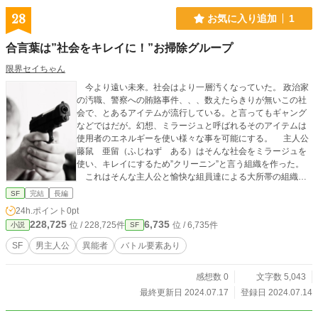
28
お気に入り追加
1
合言葉は”社会をキレイに！”お掃除グループ
限界セイちゃん
今より遠い未来。社会はより一層汚くなっていた。 政治家
の汚職、警察への賄賂事件、、、数えたらきりが無いこの社
会で、とあるアイテムが流行している。と言ってもギャング
などではだが。幻想、ミラージュと呼ばれるそのアイテムは
使用者のエネルギーを使い様々な事を可能にする。 主人公
藤鼠 亜留（ふじねず ある）はそんな社会をミラージュを
使い、キレイにするため”クリーニン”と言う組織を作った。
これはそんな主人公と愉快な組員達による大所帯の組織に
なるまでのバトルあり、ギャグありのお掃除物語である。
SF
完結
長編
24h.ポイント
0pt
228,725
6,735
位 / 228,725件
位 / 6,735件
小説
SF
SF
男主人公
異能者
バトル要素あり
感想数 0
文字数 5,043
最終更新日 2024.07.17
登録日 2024.07.14