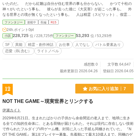
いたのだ。 だから紅雛は自分が住む世界の事も分からない。 かつて十柱の
神々がいたという事も。 彼らが去った後に《大災害》が起こった事も。 外
なる世界との境が無くなったという事も。 人は精霊（スピリット）、假霊
（コアイル）なる異界の者らが入り混じる世界で生きねばならない事も。 ―
ファンタジー
連載中
長編
R15
―そうなってしまったから、自分はこんな風に生み出された。 万象を操る
24h.ポイント
0pt
《石》を四つに分けたうちの一欠片――《火の石の欠片》で、何もかもを変えて
228,725
53,293
位 / 228,725件
位 / 53,293件
小説
ファンタジー
しまう力を埋め込まれた《何か》として。 十六歳になった今もなお、紅雛は
自分の事も良く分からない。 だからこそ、新しい生活を始めてみた。 その
SF
異能
精霊・創作神話
お仕事
人でなし
バトル要素あり
力のせいで何もかもを変える事となった青年・咲夜（さくや）と共に、人間らし
恋愛（BL含む）
ライトノベル
く生きる事――それが今の彼女の目標であり、この物語の主題である。 ※本作
品群は『小説家になろう』にて掲載しておりました、『賢者の果』及び『転禍の
卵』の世界観・ストーリー・キャラクター設定を見直し、新規に執筆しておりま
感想数 0
文字数 64,647
す。（現在は非公開、両作品とも春明狐名義です） ※また第１３回スニーカー
最終更新日 2026.04.26
登録日 2026.04.05
大賞第一次予選通過作品『Elemental tales～The ugly duckling～』、及び第３回
小学館ライトノベル大賞投稿作品『ソウランノスエ』の世界観を継承、一部見直
して公開しております。
12
お気に入り追加
7
NOT THE GAME～現実世界とリンクする
伊瀬カイト
2029年6月21日。生まれたばかりの子供から余命間近の老人まで、地球に生き
る全ての知的生命体に、とある荷物が届けられた。それは現代に存在しない技術
で作られたフルダイブVRゲーム機。封筒に入った手紙も同梱されていた。 『N
OT THE GAME』 第1次プレイヤー募集。先着順にて最大10億人まで。同梱のゲ