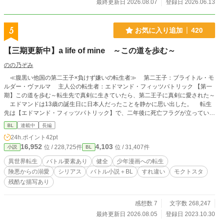
最終更新日 2026.08.07
登録日 2026.06.13
5
お気に入り追加
420
【三期更新中】a life of mine ～この道を歩む～
のの乃ぞみ
≪腹黒い他国の第二王子×負けず嫌いの転生者≫ 第二王子：ブライトル・モ
ルダー・ヴァルマ 主人公の転生者：エドマンド・フィッツパトリック 【第一
期】この道を歩む～転生先で真剣に生きていたら、第二王子に真剣に愛された～
エドマンドは13歳の誕生日に日本人だったことを静かに思い出した。 転生
先は【エドマンド・フィッツパトリック】で、二年後に死亡フラグが立ってい
た。 エドマンドに不満を持った隣国の第二王子である【ブライトル・ モルダ
BL
連載中
長編
ー・ヴァルマ】と険悪な関係になるものの、いつの間にか友人や悪友のような関
24h.ポイント
42pt
係に落ち着く二人。 死亡フラグを折ることで国が負けるのが怖いエドマンド
16,952
4,103
位 / 228,725件
位 / 31,407件
小説
BL
と、必死に生かそうとするブライトル。 「僕は、生きなきゃ、いけないの
か……？」 「当たり前だ。俺を残して逝く気だったのか？ 恨むぞ」 【第二
異世界転生
バトル要素あり
健全
少年漫画への転生
期】この道を歩む ～第二王子の婚約者は、世界に祝福されなかった～ 死亡フラ
険悪からの溺愛
シリアス
バトル小説＋BL
すれ違い
モクトスタ
グを折り、ようやく掴んだ未来。 エドマンドが選んだのは、トーカシア国の第
残酷な描写あり
二王子ブライトルとの恋だった。 けれど、その選択は――静かに世界の均衡を
崩し始めていた。 婚約者として訪れた異国トーカシアで、歓迎されない日々。
向けられる値踏みするような、冷たい視線。 そして、まるで全てを知っている
感想数 7
文字数 268,247
かのように笑う男――フィリップ・ベン・ジラール。 愛か、友情か、家族か―
最終更新日 2026.08.05
登録日 2023.10.30
―それとも国家か。 エドマンドが選び、守り抜いたはずの未来は再び動き始め