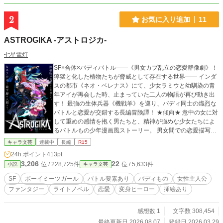
2
お気に入り追加
11
ASTROGIKA -アストロジカ-
七星電灯
SF×合体×バディバトル――《男女カプ乱立の恋愛群像劇》！
獰猛と化した植物たちが脅威として存在する世界―― インダ
スの都市《ネオ・ベレナス》にて、少女ラミウと幼馴染の青
年アイが再会した時、止まっていた二人の物語が再び動き出
す！ 最強の生体兵器《機戦羊》を巡り、バディ同士の熾烈な
バトルと恋愛が交錯する長編冒険譚！ ★傾向★ 意中の女に対
して重めの感情を抱く男たちと、精神が強めな少女たちによ
るバトルもの少年漫画風ストーリー。 男女間での恋愛描写が
多く、男性向けでありながらも乙女向けに近い要素がありま
キャラ文芸
連載中
長編
R15
す。 R15の範囲内でエッチな表現や濡れ場あり。
24h.ポイント
413pt
3,206
22
位 / 228,725件
位 / 5,633件
小説
キャラ文芸
SF
ボーイミーツガール
バトル要素あり
バディもの
女性主人公
ファンタジー
ライトノベル
恋愛
変身ヒーロー
挿絵あり
感想数 1
文字数 308,454
最終更新日 2026.08.07
登録日 2026.03.29