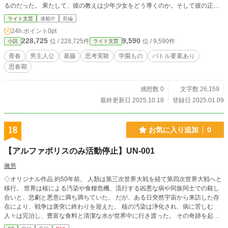
るのだった。 果たして、彼の教えは少年少女をどう導くのか。そして彼の正体
と、目的とは。 思考実験と思春期の葛藤が織りなす、論理×葛藤ストーリー
ライト文芸
連載中
長編
24h.ポイント
0pt
228,725
9,590
位 / 228,725件
位 / 9,590件
小説
ライト文芸
青春
男主人公
葛藤
思考実験
学園もの
バトル要素あり
思春期
感想数 0
文字数 26,159
最終更新日 2025.10.18
登録日 2025.01.09
18
お気に入り追加
0
【アルファポリスのみ活動停止】UN-001
黴男
◇オリジナル作品 約50年前。 人類は第三次世界大戦を経て第四次世界大戦へと
移行。 世界は核による汚染や食糧危機、流行する凶悪な病や同族同士での殺し
合いと、悲劇と悪意に満ち満ちていた。 だが、ある日突然宇宙から来訪した存
在により、戦争は唐突に終わりを迎えた。 核の汚染は浄化され、病に苦しむ
人々は完治し、豊富な食料と清潔な水が世界中に行き渡った。 その奇跡を起こ
したのは、地球より遥かに離れた星よりやってきた異星人――――アディブ人。