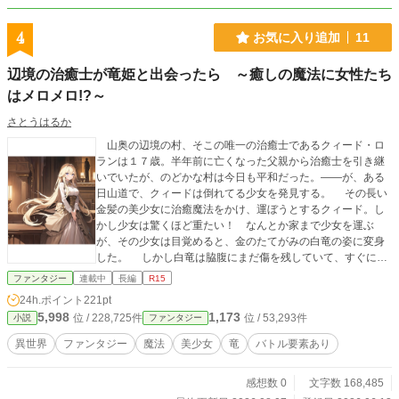
4
お気に入り追加
11
辺境の治癒士が竜姫と出会ったら ～癒しの魔法に女性たち
はメロメロ!?～
さとうはるか
山奥の辺境の村、そこの唯一の治癒士であるクィード・ロ
ランは１７歳。半年前に亡くなった父親から治癒士を引き継
いでいたが、のどかな村は今日も平和だった。――が、ある
日山道で、クィードは倒れてる少女を発見する。 その長い
金髪の美少女に治癒魔法をかけ、運ぼうとするクィード。し
かし少女は驚くほど重たい！ なんとか家まで少女を運ぶ
が、その少女は目覚めると、金のたてがみの白竜の姿に変身
した。 しかし白竜は脇腹にまだ傷を残していて、すぐに元
の少女の姿になって倒れる。その傷に治癒をほどこすと、ど
ファンタジー
連載中
長編
R15
ういう訳か少女は甘い喘ぎ声を上げ始めた。その気持ちよさ
24h.ポイント
221pt
からか態度を和らげた少女は、光龍王の娘――竜姫プリシア
5,998
1,173
位 / 228,725件
位 / 53,293件
小説
ファンタジー
と名乗るのだった…… 少年と竜と魔法の冒険ファンタジ
ー、始まります！
異世界
ファンタジー
魔法
美少女
竜
バトル要素あり
感想数 0
文字数 168,485