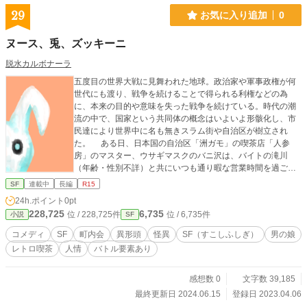
29
お気に入り追加
0
ヌース、兎、ズッキーニ
脱水カルボナーラ
五度目の世界大戦に見舞われた地球。政治家や軍事政権が何
世代にも渡り、戦争を続けることで得られる利権などの為
に、本来の目的や意味を失った戦争を続けている。時代の潮
流の中で、国家という共同体の概念はいよいよ形骸化し、市
民達により世界中に名も無きスラム街や自治区が樹立され
た。 ある日、日本国の自治区「洲ガモ」の喫茶店「人参
房」のマスター、ウサギマスクのバニ沢は、バイトの滝川
（年齢・性別不詳）と共にいつも通り暇な営業時間を過ごし
ていたが、店に突如飛び込んできた、怪しげな少女を保護す
SF
連載中
長編
R15
る。 ※本作品は小説家になろう様、カクヨム様でも掲載をさ
24h.ポイント
0pt
せていただいております。
228,725
6,735
位 / 228,725件
位 / 6,735件
小説
SF
コメディ
SF
町内会
異形頭
怪異
SF（すこしふしぎ）
男の娘
レトロ喫茶
人情
バトル要素あり
感想数 0
文字数 39,185
最終更新日 2024.06.15
登録日 2023.04.06