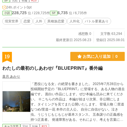
SF
完結
長編
R15
地球人の声帯では発話できない言葉で喋る彼等と、人類は何とかコミュニケーシ
24h.ポイント
0pt
ョンに成功。 それ以降は、世界が一丸となって復興に尽力し、アディブ人もそ
228,725
6,735
位 / 228,725件
位 / 6,735件
小説
SF
れをサポートしてきた。 宇宙への金や人の流れは全くなく、人類は歓びの裏で
アディブ人への不信感を強めていたが、それを口にする者はいなかった。 皆が
現実世界
恋愛
人外
異種族恋愛
人外化
バトル要素あり
黙る中、一人の少年の物語が始まった。 彼の名は栗原柊太。 大学生であり、人
間であった。 ある日、アルバイトの帰りに気を失い、目を覚ますとアディブ人
感想数 0
文字数 63,294
と同じ体になっていた。 両性具有かつ人間を遥かに超えた能力を持つアディブ
人と、かつての自分の体の違いに戸惑いながらも、彼は出会った仲間たちと交流
最終更新日 2025.08.23
登録日 2025.08.01
を深めていく。 だが、彼もまた、運命に直面する。 彼が人間であったころの知
己である女性である相原加澄と偶然出会い、奇妙な交友を始める。 そして彼
は、アディブ人が地球人に対して秘匿する”ある真実”に触れてしまう――― ※こ
19
お気に入り追加
0
の物語は異星人の言語として「テルグ語」を用いています。現地人かその関係者
であり、かつ不適切な表現であると感じた場合は、マイページ記載のメールアド
わたしの最初のしあわせ/『BLUEPRINT』番外編
レスまでご連絡ください。 ※ఈ కథనంలో "తెలుగు" అనే పదం గ్రహాంతర భాషగా ఉప
యోగించబడింది. మీరు స్థానిక వ్యక్తి అయితే లేదా స్థానిక వ్యక్తికి సంబంధించినవారు అయితే మ
喜月 あかり
రియు ఆ వ్యక్తీకరణలు అనుచితంగా ఉన్నాయని భావిస్తే, దయచేసి మీ నా పేజీలో జాబితా చేయబ
「悪役になる女」の絶望を書きました。 2025年7月28日から
డిన ఇమెయిల్ చిరునామాలో మమ్మల్ని సంప్రదించండి.
投稿開始予定の『BLUEPRINT』に登場する、ある人物の過去
編です。 面白い作品にします。ぜひ本編も読みに来てくださ
い。 ※こちらの作品は、本編が始まり次第、非公開にしま
す。タイミングを見てまた公開いたします。 登場人物 〇里道
なつめ/里道一花 本作の主人公。 自分に自信がない。泣き
虫。うじうじもじもじが基本スタンス。 五条譲りの正義感を
持つ正直者。 発達障害がある。それにより、考えを言葉にす
るのが苦手。 身体能力が高く、異能力者であることは明らか
キャラ文芸
完結
短編
R15