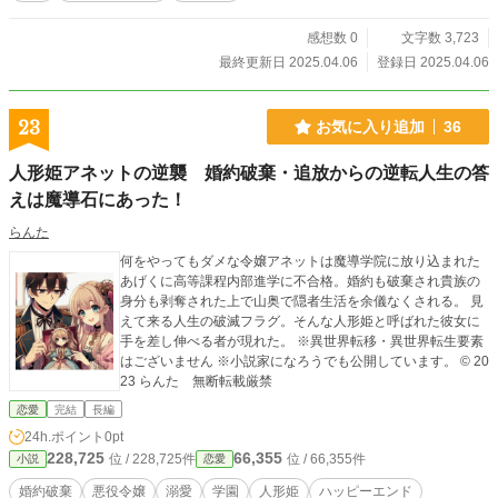
感想数 0
文字数 3,723
最終更新日 2025.04.06
登録日 2025.04.06
23
お気に入り追加
36
人形姫アネットの逆襲 婚約破棄・追放からの逆転人生の答
えは魔導石にあった！
らんた
何をやってもダメな令嬢アネットは魔導学院に放り込まれた
あげくに高等課程内部進学に不合格。婚約も破棄され貴族の
身分も剥奪された上で山奥で隠者生活を余儀なくされる。 見
えて来る人生の破滅フラグ。そんな人形姫と呼ばれた彼女に
手を差し伸べる者が現れた。 ※異世界転移・異世界転生要素
はございません ※小説家になろうでも公開しています。 ©︎ 20
23 らんた 無断転載厳禁
恋愛
完結
長編
24h.ポイント
0pt
228,725
66,355
位 / 228,725件
位 / 66,355件
小説
恋愛
婚約破棄
悪役令嬢
溺愛
学園
人形姫
ハッピーエンド