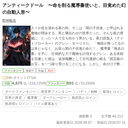
アンティークドール 〜命を削る魔導書使いと、目覚めた幻
の自動人形〜
野神敬吾
人々が息を潜める夜の街。そこは「闇の子供達」と呼ばれる
魔物が闊歩する、死と隣合わせの世界だった。そんな夜の脅
威に、たった一人で立ち向かう男がいる。夜の請負人《ナイ
トブローカー》のグレン・モーリスだ。 「俺様が商ってるの
は本じゃなく、お前ら闇の子供達の命だ！」 魔導書『無名の
書』を手に、圧倒的な力で魔物を討伐するグレン。ある依頼
を完遂した彼は、追加報酬として古代遺跡に眠る『国宝級の
お宝』を一つ譲り受けることになる。しかし、命がけで数々
の罠を突破し、遺跡の最奥で彼が見つけたのは、財宝ではな
ファンタジー
連載中
長編
R15
かった。厳重に封印された一つの旅行鞄。そして、その中で
24h.ポイント
271pt
眠っていたのは――豪奢なドレスを纏った、記憶のない一人
4,875
893
位 / 228,725件
位 / 53,293件
小説
ファンタジー
の美しい少女だった。金に汚い腕利き仕事人と、自らの名前
さえおぼろげな謎の少女。この出会いは、世界の闇を揺るが
ダークファンタジー
異世界ファンタジー
バディ／相棒
最強ヒロイン
す壮大な運命の序章に過ぎなかった。少女の正体は？そして
世界の真実
魔導書
ダークヒーロー
無邪気ヒロイン
彼女を待ち受ける過酷な真実とは？
無表情ヒロイン
バトル要素あり
感想数 0
文字数 46,311
最終更新日 2026.08.07
登録日 2026.07.31