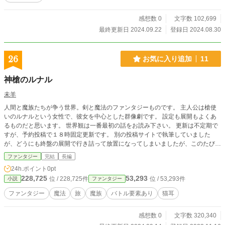
感想数 0
文字数 102,699
最終更新日 2024.09.22
登録日 2024.08.30
26
お気に入り追加
11
神槍のルナル
未羊
人間と魔族たちが争う世界。剣と魔法のファンタジーものです。 主人公は槍使
いのルナルという女性で、彼女を中心とした群像劇です。 設定も展開もよくあ
るものだと思います。 世界観は一番最初の話をお読み下さい。 更新は不定期で
すが、予約投稿で１８時固定更新です。 別の投稿サイトで執筆していました
が、どうにも終盤の展開で行き詰って放置になってしまいましたが、このたび、
改稿・編集を行いつつ再び最初から執筆をして完結を目指してまいります。
ファンタジー
完結
長編
24h.ポイント
0pt
228,725
53,293
位 / 228,725件
位 / 53,293件
小説
ファンタジー
ファンタジー
魔法
旅
魔族
バトル要素あり
猫耳
感想数 0
文字数 320,340