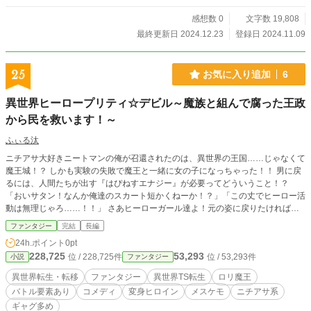
感想数 0
文字数 19,808
最終更新日 2024.12.23
登録日 2024.11.09
25
お気に入り追加
6
異世界ヒーロープリティ☆デビル～魔族と組んで腐った王政
から民を救います！～
ふぃる汰
ニチアサ大好きニートマンの俺が召還されたのは、異世界の王国……じゃなくて
魔王城！？ しかも実験の失敗で魔王と一緒に女の子になっちゃった！！ 男に戻
るには、人間たちが出す『はぴねすエナジー』が必要ってどういうこと！？
「おいサタン！なんか俺達のスカート短かくねーか！？」「この丈でヒーロー活
動は無理じゃろ……！！」 さあヒーローガール達よ！元の姿に戻りたければ王
国の圧政から人々を救い出すんだ！ パンチラなんか気にするな！たたかえ！美
ファンタジー
完結
長編
少女ヒーロー・プリティ☆デビル！！
24h.ポイント
0pt
228,725
53,293
位 / 228,725件
位 / 53,293件
小説
ファンタジー
異世界転生・転移
ファンタジー
異世界TS転生
ロリ魔王
バトル要素あり
コメディ
変身ヒロイン
メスケモ
ニチアサ系
ギャグ多め