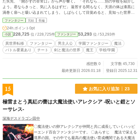
た矢先、『開かずの非常口』から声が響く。 「それなら……別の学校を紹介し
よう。君ならきっと、気に入るはずだ」 返答する間もなく、天涯の体は漆黒に
渦巻く扉へと吸い込まれてしまう。 しばらくして目覚めると、見知った世界と
は駆け離れた光景が広がっていた。 そこは殺戮行為が肯定され、戦いが日常化
ファンタジー
完結
長編
した魔界だった。 見たこともない化物が徘徊する中、謎の老婆から告げられた
24h.ポイント
0pt
のは一つの提案だった。 「死にたくなければ、魔界で唯一の学園にお行きなさ
228,725
53,293
位 / 228,725件
位 / 53,293件
小説
ファンタジー
い。そこで一年間過ごせれば、どんな願いでも叶うはずだわ」 他に選択肢など
ない天涯は言われた通りにすると、2000年ぶりに開校した『学園ウルティム』
異世界転移
ファンタジー
男主人公
学園ファンタジー
魔法
の始業を知らせる鐘が鳴り響く。 これから一年の間、生徒達は互いに殺し合
バトル要素あり
チート
剣と魔法の世界
魔王
学校/学園
い、最後まで生き残った者が魔王となるのだ。 ぼっちヤンキーは個性的なクラ
スメイトが集う通称『ボーダーフリー』を率いて、元の世界に戻れるのだろう
か…。
感想数 0
文字数 45,730
最終更新日 2026.01.18
登録日 2025.12.31
15
お気に入り追加
23
極雷まとう真紅の蕾は大魔法使いアレクシア -呪いと鎧とソ
ーサレス-
深海デスドラゴン田中
〇魔法使いの卵アレクシアが仲間と共に成長していくハッピ
ーエンド百合ファンタジーです。 〇あらすじ 魔法で栄える
境界の国。その中でも最高の魔法使い育成機関である大魔法