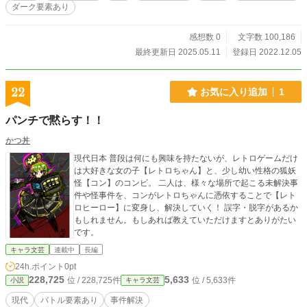
ダーク要素あり
と」。 死んだら終了。悪行を重ね続けても終了。転生者だとバレても終了。二
度目のチャンスはない極限状態の異世界転生を生前の知識と経験を活かしながら
利夫は天国へ行くために奮闘していく。 最強漢女の転生譚、ここに開幕。
感想数 0
文字数 100,186
最終更新日 2025.05.11
登録日 2022.12.05
22
お気に入り追加
1
パンチで黙らす！！
かつ丼
現代日本 普段は何にも興味を持たないが、レトロゲームだけ
は大好きな女の子【レトロちゃん】と、少し幼い性格の狐妖
怪【コン】のコンビ。 二人は、様々な場所で起こる未解決事
件や怪事件を、コンがレトロちゃんに憑依することで【レト
ロヒーロー】に変身し、解決していく！ 誤字・脱字があるか
もしれません。もしあれば教えていただけますとありがたい
です。
キャラ文芸
連載中
長編
24h.ポイント
0pt
228,725
5,633
位 / 228,725件
位 / 5,633件
小説
キャラ文芸
現代
バトル要素あり
事件解決