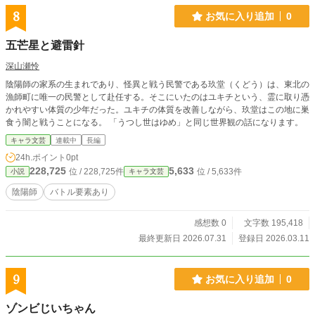
8
お気に入り追加
0
五芒星と避雷針
深山瀬怜
陰陽師の家系の生まれであり、怪異と戦う民警である玖堂（くどう）は、東北の
漁師町に唯一の民警として赴任する。そこにいたのはユキチという、霊に取り憑
かれやすい体質の少年だった。ユキチの体質を改善しながら、玖堂はこの地に巣
食う闇と戦うことになる。 「うつし世はゆめ」と同じ世界観の話になります。
キャラ文芸
連載中
長編
24h.ポイント
0pt
228,725
5,633
位 / 228,725件
位 / 5,633件
小説
キャラ文芸
陰陽師
バトル要素あり
感想数 0
文字数 195,418
最終更新日 2026.07.31
登録日 2026.03.11
9
お気に入り追加
0
ゾンビじいちゃん