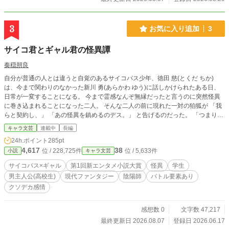
3
お気に入り追加
3
サイコ君とギャル君の怪異譚
奏穏朔良
自分が普通の人とは違うと自覚のあるサイコパス少年、徳田 慈(とくだ ちか)
は、今まで関わりのなかった新川 勇(あらかわ ゆう)に話しかけられたある日、
日常が一変することになる。 今まで霊感なんぞ無縁だったと言うのに突然怪異
に巻き込まれることになった二人。 そんな二人の前に現れた一対の狛狐が 「我
らと契約し、」 「あの怪異を鎮めるのデス。」 と告げるのだった。 「つまりオ
レらがプリ〇ュアってコト！？」 「なんか嫌だな、それ。」 「まあ変身もしよ
キャラ文芸
連載中
長編
うと思えばできますのであながち間違いでは……」 「間違いであってくれよそ
24h.ポイント
285pt
こは。」 感情の起伏がない故に普通の人間のフリをしているサイコパス君と、
4,617
38
位 / 228,725件
位 / 5,633件
小説
キャラ文芸
馬鹿に見せかけて実は聡いギャル男君による怪異解決ファンタジー＿＿…！ ＊
＊＊＊ 7月１日から２日に1回ペースで18時に更新します。 毎日更新にするつも
サイコパス×ギャル
第1回新エンタメ小説大賞
怪異
学生
りだったのですが、厳しそうなので変更しました。すみません。 途中まで同性
男主人公(高校生)
現代ファンタジー
陰陽師
バトル要素あり
バディ×クソデカ感情のタグにするか悩んだんですけれど、サイコパス×ギャル
クソデカ感情
の方にしました。カテゴリーエラーにはならないはず……！ 大体サイコパス君
がギャル君に振り回されています。最終的にサイコ君から激重クソデカ感情がギ
ャル君に向けられますがあくまで友情です。
感想数 0
文字数 47,217
最終更新日 2026.08.07
登録日 2026.06.17