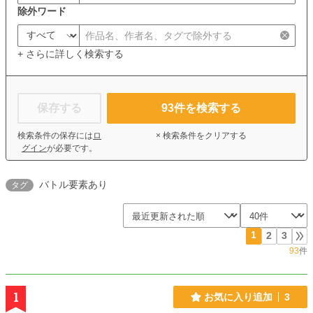
除外ワード
+ さらに詳しく検索する
保存する
93
件を検索する
検索条件の保存には
ロ
× 検索条件をクリアする
グイン
が必要です。
バトル要素あり
タグ
1
2
3
93
件
1
お気に入り追加
3