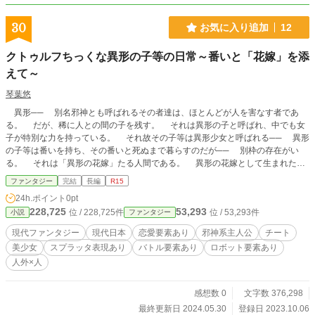
30
お気に入り追加
12
クトゥルフちっくな異形の子等の日常～番いと「花嫁」を添
えて～
琴葉悠
異形── 別名邪神とも呼ばれるその者達は、ほとんどが人を害なす者であ
る。 だが、稀に人との間の子を残す。 それは異形の子と呼ばれ、中でも女
子が特別な力を持っている。 それ故その子等は異形少女と呼ばれる── 異形
の子等は番いを持ち、その番いと死ぬまで暮らすのだが── 別枠の存在がい
る。 それは「異形の花嫁」たる人間である。 異形の花嫁として生まれた人
間は異形から狙われる。 異形の子等は花嫁を求める。 故に両者は対立す
ファンタジー
完結
長編
R15
る、そして異形の子等によって捕食ないしは撃退される。 それは何故か、異
24h.ポイント
0pt
形の子に創造の邪神を食らい、創造の邪神となった者がいるからだ── ※「クト
228,725
53,293
位 / 228,725件
位 / 53,293件
小説
ファンタジー
ゥルフ系の異形少女は番いと花嫁に夢中～浮気？ いいえ本能ですので違いま
す‼～」からタイトルを変更しました。2023/10/30
現代ファンタジー
現代日本
恋愛要素あり
邪神系主人公
チート
美少女
スプラッタ表現あり
バトル要素あり
ロボット要素あり
人外×人
感想数 0
文字数 376,298
最終更新日 2024.05.30
登録日 2023.10.06