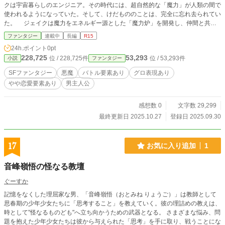
クは宇宙暮らしのエンジニア。その時代には、超自然的な「魔力」が人類の間で
使われるようになっていた。そして、けだもののことは、完全に忘れ去られてい
た。 ジェイクは魔力をエネルギー源とした「魔力炉」を開発し、仲間と共に
かつての地球へと飛来した。だがそこは、人類が絵に描いたような楽園とは根本
ファンタジー
連載中
長編
R15
から違っていた。ジェイクたちが見たのは赤い地表、禍々しい空、そして異形の
24h.ポイント
0pt
怪物だった。そいつらの名は「悪魔」といった。仲間は皆殺しにされ、ジェイク
228,725
53,293
位 / 228,725件
位 / 53,293件
小説
ファンタジー
は一人孤独に生き抜こうとする。 だが、そんな悲劇の少年に手を差し伸べる
謎の悪魔がいた──彼の名はニコラス。人間に近しい容姿と感性をした最強格の
SFファンタジー
悪魔
バトル要素あり
グロ表現あり
悪魔だ。不自然なまでに温厚な彼に拾われたジェイクは、彼の下で生き延びる術
やや恋愛要素あり
男主人公
を学び、やがて悪魔の親友や恋人までできてしまう──荒れ果てた悪魔の世界
で、ジェイク少年はどう生きるのか？
感想数 0
文字数 29,299
最終更新日 2025.10.27
登録日 2025.09.30
17
お気に入り追加
1
音峰嶺悟の怪なる教壇
ぐーすか
記憶をなくした理屈家な男、「音峰嶺悟（おとみね りょうご）」は教師として
思春期の少年少女たちに「思考すること」を教えていく。彼の理詰めの教えは、
時として”怪なるものども"へ立ち向かうための武器となる。 さまざまな悩み、問
題を抱えた少年少女たちは彼から与えられた「思考」を手に取り、戦うことにな