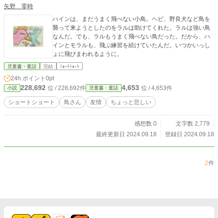
矢野 零時
ハインは、まだうまく飛べない小鳥。ヘビ、野良犬など鳥を
襲って来ようとしたのをラルは助けてくれた。ラルは強い鳥
なんだ。でも、ラルもうまく飛べない鳥だった。だから、ハ
インとモラルも、飛ぶ練習を続けていたんだ。いつかいっし
ょに飛びまわれるように。
児童書・童話
完結
ｼｮｰﾄｼｮｰﾄ
24h.ポイント
0pt
228,692
4,653
位 / 228,692件
位 / 4,653件
小説
児童書・童話
ショートショート
鳥さん
友情
ちょっと悲しい
感想数 0
文字数 2,779
最終更新日 2024.09.18
登録日 2024.09.18
2
件