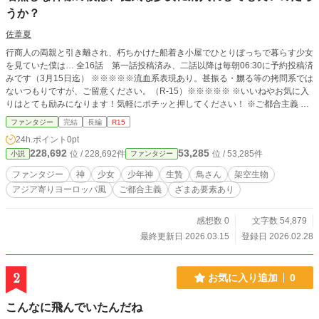
うか？
佐葦夏
行商人の両親と引き離され、朽ちかけた船着き小屋でひとりぼっちで暮らす少女
を見ていた僕は… 全16話 第一話投稿済み、二話以降は毎朝06:30に予約投稿済
みです（3月15日迄） ※※※※※流血系表現あり。甚振る・嬲る等の拷問系では
ないつもりですが、ご留意ください。（R-15）※※※※※ ※いいねやお気に入
りはとても励みになります！気軽にポチッと押してください！ ※ご都合主義 ※
実在しない鳥、想像上の創作の生き物が出てきます。 ※舞台となる地域を始め
ファンタジー
完結
長編
R15
モチーフにしたものが多々ありますが、あくまでモチーフであり大いに創作を加
24h.ポイント
0pt
えているため実際とは全く異なります。 ※名称などは読みやすさや響きを優先
228,692
53,285
位 / 228,692件
位 / 53,285件
小説
ファンタジー
して付けたものです。 ※作中に登場するすべては架空のものです。作者の勝手
な創作によるものですので広い心で受け止めて頂けると幸いです。 ※無断転載
ファンタジー
神
少女
少年神
生贄
鳥さん
架空生物
及び転用や利用等はご遠慮ください。（おまじない）
アジア寄りヨーロッパ風
ご都合主義
ざまあ要素あり
感想数 0
文字数 54,879
最終更新日 2026.03.15
登録日 2026.02.28
2
お気に入り追加
0
こんなに飛んでいたんだね