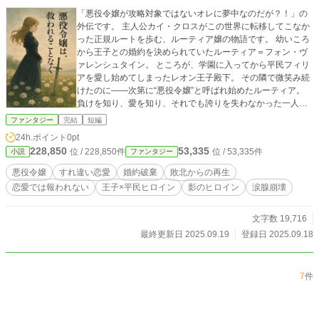
「悪役令嬢が攻略対象ではないオレに夢中なのだが？！」の
外伝です。 主人公カイ・クロスがこの世界に転移してこなか
った正規ルートを歩む、ルーティア嬢の物語です。 幼いころ
から王子との婚約を決められていたルーティア＝フォン・ヴ
ァレンシュタイン。 ところが、学園に入ってから平民フィリ
アを愛し始めてしまったレオン王子殿下。 その隣で微笑み続
けたのに――次第に“悪役令嬢”と呼ばれ始めたルーティア。
負けを知り、愛を知り、それでも誇りを失わなかった一人の
少女の、名もなき物語。 誰にも語られぬ、影の恋が咲く。 こ
ファンタジー
完結
短編
れは、誰かの物語の“裏側”で咲いた花の名を、私たちが知るた
24h.ポイント
0pt
めの一冊。
228,850
53,335
位 / 228,850件
位 / 53,335件
小説
ファンタジー
悪役令嬢
すれ違い恋愛
婚約破棄
敗北からの再生
恋愛では報われない
王子×平民ヒロイン
影のヒロイン
涙腺崩壊
文字数 19,716
最終更新日 2025.09.19
登録日 2025.09.18
7
件