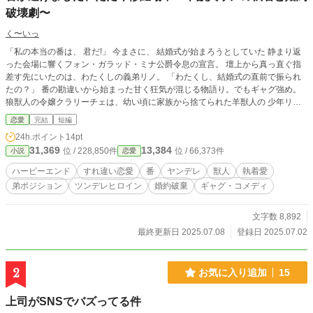
破壊劇〜
く〜いっ
「私の本当の番は、 君だ!」 今まさに、 結婚式が始まろうとしていた 静まり返
った会場に響くフォン・ガラッド・ミナ公爵令息の宣言。 壇上から真っ直ぐ指
差す先にいたのは、わたくしの義弟リノ。 「わたくし、結婚式の直前で振られ
たの？」 番の勘違いから始まった甘く狂気が混じる物語り。でもギャグ強め。
狼獣人の令嬢クラリーチェは、幼い頃に家族から捨てられた羊獣人の 少年リノ
を弟として家に連れ帰る。 天然でツンデレなクラリーチェと、こじらせヤンデ
恋愛
完結
短編
レなリノ。 夢見がち勘違い男のガラッド(当て馬)が主な登場人物。
24h.ポイント
14pt
31,369
13,384
位 / 228,850件
位 / 66,373件
小説
恋愛
ハーピーエンド
すれ違い恋愛
番
ヤンデレ
獣人
執着愛
弟ポジション
ツンデレヒロイン
婚約破棄
ギャグ・コメディ
文字数 8,892
最終更新日 2025.07.08
登録日 2025.07.02
2
お気に入り追加
15
上司がSNSでバズってる件