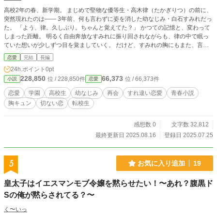
高校2年の春、新学期。 まじめで堅物な優等生・高木律（たかぎりつ）の前に、
突然現れたのは—— 3年前、何も言わずに姿を消した幼なじみ・白石すみれだっ
た。 「よう、律。久しぶり。ちゃんと覚えてた？」 かつての記憶と、変わって
しまった距離。 明るく自由奔放なすみれに振り回されながらも、律の中で眠っ
ていた想いが少しずつ目を覚ましていく。 だけど、すみれの胸にもまた、言え
ない想いと秘密があって——。 「君がいない間、俺はずっと、止まってたん
恋愛
完結
長編
だ」 すれ違いながら、再び心を重ねていく。 甘くて切ない、再会からはじまる
24h.ポイント
0pt
青春ラブストーリー。
228,850
66,373
位 / 228,850件
位 / 66,373件
小説
恋愛
恋愛
学園
高校生
幼なじみ
再会
すれ違い恋愛
青春小説
胸キュン
切ない恋
転校生
感想数 0
文字数 32,812
最終更新日 2025.08.16
登録日 2025.07.25
5
お気に入り追加
19
皇太子はイエスマンモブ令嬢を黙らせたい！〜あれ？腹黒ド
Sの俺が黙らされてる？〜
く〜いっ