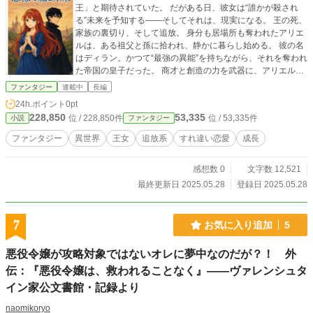
王」と期待されていた。 だがある日、彼女は“誰かが殺され
る”未来を予知する――そしてそれは、現実になる。 王の死、
家族の裏切り、そして追放。 身分も居場所も奪われたアリエ
ルは、ある祖父と孫に拾われ、静かに暮らし始める。 彼の名
はディラン。かつて“最強の異能”を持ちながら、それを奪われ
た帝国の皇子だった。 商才と創造の力を武器に、アリエルは
王女としてではなく、一人の少女として“未来”を編み直す。
ファンタジー
連載中
長編
しかし彼女は見てしまう。 「自分が殺される未来」と、「彼
24h.ポイント
0pt
が、別の女性と結婚する未来」を── 運命を変えるのは、剣
228,850
53,335
位 / 228,850件
位 / 53,335件
小説
ファンタジー
でも魔法でもない。 偽りの王女が“想像”から世界を動かす、
切なくも美しい運命の再構築ファンタジー。
ファンタジー
異世界
王女
追放系
すれ違い恋愛
成長
感想数 0
文字数 12,521
最終更新日 2025.05.28
登録日 2025.05.28
7
お気に入り追加
5
悪役令嬢が攻略対象ではないオレに夢中なのだが？！ 外
伝：『悪役令嬢は、救われることなく』――ヴァレンシュタ
イン家公文書館・記録より
naomikoryo