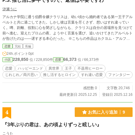
P.S. 推し活に夢中ですので、返信は不要ですわ
汐瀬うに
アルカナ学院に通う伯爵令嬢クラリスは、幼い頃から婚約者である第一王子アル
ベルトと共に過ごしてきた。しかし彼は言葉を尽くさず、想いはすれ違ってい
く。噂、距離、役割に心を閉ざしながらも、クラリスは自分の居場所を見つけて
前へ進む。迎えたプロムの夜、ようやく言葉を選び、追いかけてきたアルベルト
が告げたのは――遅すぎる本心だった。 ※こちらの作品はカクヨム・アルファ
ポリス・小説家になろうに並行掲載しています。
恋愛
完結
長編
24h.ポイント
0pt
228,850
66,373
位 / 228,850件
位 / 66,373件
小説
恋愛
恋愛
ハッピーエンド
異世界
王子
不器用ヒーロー
じれじれ／両片思い
推し活するヒロイン
すれ違い恋愛
ファンタジー
感想数 0
文字数 20,746
最終更新日 2025.12.25
登録日 2025.12.16
4
お気に入り追加
9
『3年ぶりの君は、あの頃よりずっと眩しい』
こうた