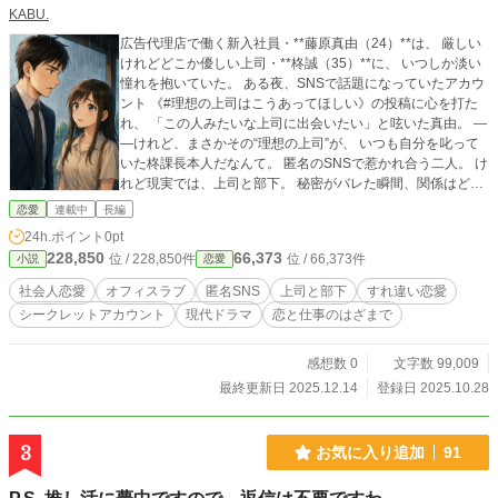
KABU.
広告代理店で働く新入社員・**藤原真由（24）**は、 厳しい
けれどどこか優しい上司・**柊誠（35）**に、 いつしか淡い
憧れを抱いていた。 ある夜、SNSで話題になっていたアカウ
ント 《#理想の上司はこうあってほしい》の投稿に心を打た
れ、 「この人みたいな上司に出会いたい」と呟いた真由。 ―
―けれど、まさかその“理想の上司”が、 いつも自分を叱って
いた柊課長本人だなんて。 匿名のSNSで惹かれ合う二人。 け
れど現実では、上司と部下。 秘密がバレた瞬間、関係はどう
変わるのか。 理想と現実が交差する、少し切なくて温かいオ
恋愛
連載中
長編
フィス・ラブストーリー。
24h.ポイント
0pt
228,850
66,373
位 / 228,850件
位 / 66,373件
小説
恋愛
社会人恋愛
オフィスラブ
匿名SNS
上司と部下
すれ違い恋愛
シークレットアカウント
現代ドラマ
恋と仕事のはざまで
感想数 0
文字数 99,009
最終更新日 2025.12.14
登録日 2025.10.28
3
お気に入り追加
91