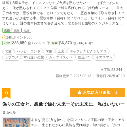
腹黒ドS皇太子が、イエスマンなモブ令嬢を黙らせたい！――はずだったのに。
え？ 俺が黙らされてる？？？ 学園で繰り広げられる「婚約者レース」。 皇太
子の本命は、悪役令嬢でも、ヒロインでもなく――悪役令嬢の【取り巻き】！？
すれ違いが加速する中、悪役令嬢（自称）のイザベラと、ヒロイン（自称）のエ
ミリアと、 謎の裏本侍女まで巻き込んで、恋と妄想と羞恥のデンジャラスな
日々が加速する！ 「……あれ？ 黙らせたいのに、俺が黙らされてる？」(なか
恋愛
完結
短編
なか悪くない……) 甘々溺愛・カップリング固定・ハッピーエンド確約！ 勘違い
24h.ポイント
0pt
と裏本が世界を変える！？ モブ令嬢×腹黒皇太子の逆転ラブコメ！
228,850
66,373
位 / 228,850件
位 / 66,373件
小説
恋愛
恋愛
ハッピーエンド
学園
王宮
ギャグときどきシリアス
ラブコメ
すれ違い恋愛
ムッツリスケベ
腹黒ドS
イエスマン
文字数 53,244
最終更新日 2025.08.13
登録日 2025.07.10
6
お気に入り追加
2
偽りの王女と、想像で編む未来ーその未来に、私はいないー
葉山心愛
未来を“見る”力を持つ、小国フィリシア王国の第一王女・アリ
エル。 生まれながらに異能を受け継ぎ、幼い頃から「次の