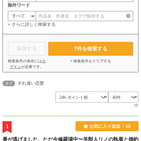
除外ワード
+ さらに詳しく検索する
保存する
7
件を検索する
検索条件の保存には
ロ
× 検索条件をクリアする
グイン
が必要です。
すれ違い恋愛
タグ
7
件
1
お気に入り追加
55
番が逃げました、ただ今修羅場中〜羊獣人リノの執着と婚約