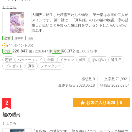
しょこら
人間界に転生した精霊王たちの物語。 第一部は水界の二人が
メインです。 第一話は、『真珠姫』のその後の物語。淳の誕
生日が近いことを知った泉は何をプレゼントしたらいいのか
悩み中。
恋愛
連載中
長編
24h.ポイント
0pt
228,847
66,372
位 / 228,847件
位 / 66,372件
小説
恋愛
恋愛
ハッピーエンド
学園
イケメン
転生
ほのぼの
誕生日
プレゼント
真珠
ファンタジー
感想数 0
文字数 71,992
最終更新日 2023.05.18
登録日 2022.09.04
2
お気に入り追加
5
龍の眠り
しょこら
『真珠姫』の外伝です。 幼き頃のファラ・ルーシャと神龍の