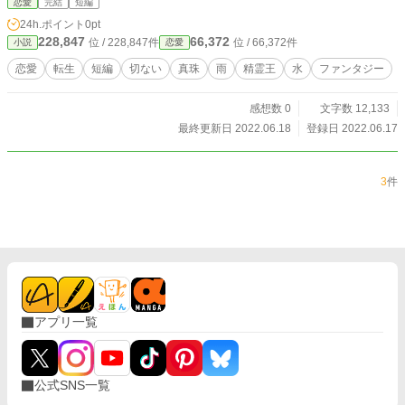
恋愛
完結
短編
24h.ポイント
0pt
228,847
66,372
位 / 228,847件
位 / 66,372件
小説
恋愛
恋愛
転生
短編
切ない
真珠
雨
精霊王
水
ファンタジー
感想数 0
文字数 12,133
最終更新日 2022.06.18
登録日 2022.06.17
3
件
アプリ一覧
公式SNS一覧