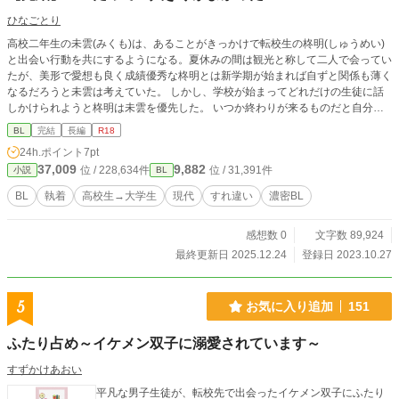
ひなごとり
高校二年生の未雲(みくも)は、あることがきっかけで転校生の柊明(しゅうめい)
と出会い行動を共にするようになる。夏休みの間は観光と称して二人で会ってい
たが、美形で愛想も良く成績優秀な柊明とは新学期が始まれば自ずと関係も薄く
なるだろうと未雲は考えていた。 しかし、学校が始まってどれだけの生徒に話
しかけられようと柊明は未雲を優先した。 いつか終わりが来るものだと自分に
言い聞かせても、未雲はどんどん彼との関わりにのめり込んでいき、ついには後
BL
完結
長編
R18
戻りできないところまで落ちていく。 同級生だった二人が互いに依存、執着し
24h.ポイント
7pt
てすれ違って、間違えたり葛藤したりしながらも時間をかけて成長していく話。
37,009
9,882
位 / 228,634件
位 / 31,391件
小説
BL
高校生編と大学生編があります。 完結しました！ ※2025.10.28 改稿 ◇ ◇ ◇ ◇
お気に入りなど反応ありがとうございます。感想もいただけると嬉しいです！
BL
執着
高校生→大学生
現代
すれ違い
濃密BL
もしよろしければX(旧Twitter)のフォローお願いします！→@Mi144_kaf
感想数 0
文字数 89,924
最終更新日 2025.12.24
登録日 2023.10.27
5
お気に入り追加
151
ふたり占め～イケメン双子に溺愛されています～
すずかけあおい
平凡な男子生徒が、転校先で出会ったイケメン双子にふたり