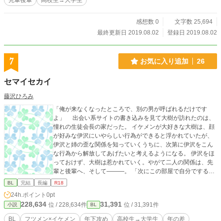
先輩後輩
高校生→大学生
感想数 0
文字数 25,694
最終更新日 2019.08.02
登録日 2019.08.02
7
お気に入り追加
26
セマイセカイ
藤沢ひろみ
「俺が来なくなったところで、別の男が呼ばれるだけです
よ」 出会い系サイトの書き込みを見て大樹が訪れたのは、
憧れの生徒会長の家だった。 イケメンが大好きな大樹は、顔
が好みな伊沢にいやらしい行為ができると浮かれていたが、
伊沢と姉の歪な関係を知っていくうちに、次第に伊沢をこん
な行為から解放してあげたいと考えるようになる。 伊沢をほ
っておけず、大樹は惹かれていく。やがて二人の関係は、先
輩と後輩へ、そして―――。 「次にこの部屋で自分でする
時、俺のこと思い出しながらして下さいね」 前半と後半で、
BL
完結
長編
R18
雰囲気変わります。 相手がカッコ良すぎて時々乙女スイッチ
24h.ポイント
0pt
の入る攻と、最後にはなんだコイツ可愛いじゃないか…な受
228,634
31,391
位 / 228,634件
位 / 31,391件
小説
BL
の、何だかんだでラブラブになるお話です。 おまけも読みた
い方は、個人サイトまで。※スマホ非対応
BL
フツメン×イケメン
年下攻め
高校生→大学生
年の差