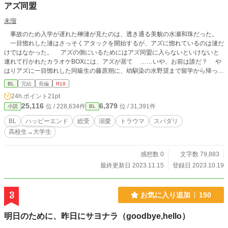
アズ同盟
未瑠
事故のため入学が遅れた榊漣が見たのは、透き通る美貌の水瀬和珠だった。
一目惚れした漣はさっそくアタックを開始するが、アズに惚れているのは漣だ
けではなかった。 アズの側にいるためにはアズ同盟に入らないといけないと
連れて行かれたカラオケBOXには、アズが居て ……いや、お前は誰だ？ や
はりアズに一目惚れした同級生の藤原朔に、幼馴染の水野奨まで留学から帰って
きて、アズの周りはスパダリの大渋滞。一方アズは自分への好意へは無頓着で、
BL
完結
長編
R18
それにはある理由が……。 アズ同盟を結んだ彼らの恋の行方は？
24h.ポイント
21pt
25,116
6,379
位 / 228,634件
位 / 31,391件
小説
BL
BL
ハッピーエンド
総受
溺愛
トラウマ
スパダリ
高校生→大学生
感想数 0
文字数 79,883
最終更新日 2023.11.15
登録日 2023.10.19
3
お気に入り追加
150
明日のために、昨日にサヨナラ（goodbye,hello）