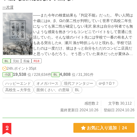
一片澪
――また今年の検査結果も『判定不能』だった。 早い人間は
十歳にはα、β、Ωの第二性が判明していく世界で高校二年生
になっても第二性が確定しない滝沢 泉水は自分が何者でも無
いような感覚を抱きつつもコンビニでバイトをして普通に生
活していた。そんな彼のバイト先には学校で一番の有名人で
もある突出したα、瀬川 湊が時折ふらりと現れる。学校で話
したのは一度だけ、彼はきっと自分をただのコンビニ店員だ
と思っているだろう。 そう思っていた泉水だったが夏休みの
ある日母の転勤で突然の転校が決まる。関東から京都へと引
BL
完結
長編
R18
越をしてそのまま京都の大学に進学した泉水だったがある学
24h.ポイント
35pt
祭の日に目の前に現れた瀬川は普通に話しかけてきたのだ。
19,538
4,808
位 / 228,634件
位 / 31,391件
小説
BL
※受けにしか興味が無いマイペースでどこかつかみ所が無い
自由人α×第二性が判別不能なβ？Ω？の恋のお話。 ※オメガ
ハッピーエンド
オメガバース
現代ファンタジー
α×β？Ω？
バース設定をお借りして独自の設定も加えています。 ※さら
高校生→大学生
面倒くさい、の意味
BL
っと読める愛だけはあるお話です。
感想数 2
文字数 30,112
最終更新日 2024.10.26
登録日 2024.10.26
2
お気に入り追加
24