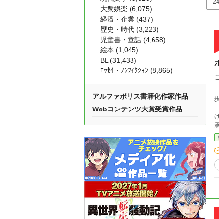
大衆娯楽 (6,075)
経済・企業 (437)
歴史・時代 (3,223)
児童書・童話 (4,658)
絵本 (1,045)
BL (31,433)
ｴｯｾｲ・ﾉﾝﾌｨｸｼｮﾝ (8,865)
エコ
アルファポリス書籍化作家作品
「経
Webコンテンツ大賞受賞作品
承下さい。 後で消す