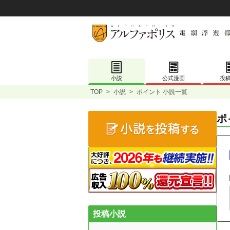
小説
公式漫画
投
TOP
>
小説
>
ポイント 小説一覧
ポ
投稿小説