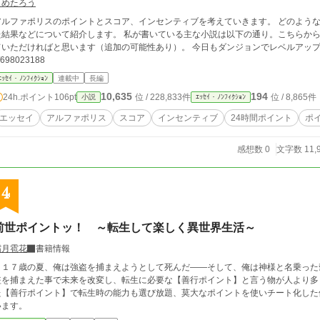
まめたろう
ルファポリスのポイントとスコア、インセンティブを考えていきます。 どのような仕組みなのか？ 勉強した
などについて紹介します。 私が書いている主な小説は以下の通り。こちらからのポイント、スコア、インセンティブだと思っ
だければと思います（追加の可能性あり）。 今日もダンジョンでレベルアップ！ https://www.alphapolis.co.jp/novel/97919288
/698023188
ｴｯｾｲ・ﾉﾝﾌｨｸｼｮﾝ
連載中
長編
10,635
194
24h.ポイント
106pt
位 / 228,833件
位 / 8,865件
小説
ｴｯｾｲ・ﾉﾝﾌｨｸｼｮﾝ
エッセイ
アルファポリス
スコア
インセンティブ
24時間ポイント
ポ
感想数 0
文字数 11,
4
前世ポイントッ！ ～転生して楽しく異世界生活～
霜月雹花
書籍情報
１７歳の夏、俺は強盗を捕まえようとして死んだ――そして、俺は神様と名乗った
盗を捕まえた事で未来を改変し、転生に必要な【善行ポイント】と言う物が人より多
た【善行ポイント】で転生時の能力も選び放題、莫大なポイントを使いチート化した俺は異世界で生
います。