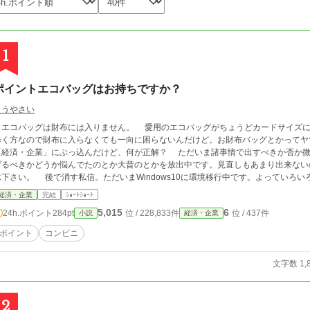
1
ポイントエコバッグはお持ちですか？
こうやさい
バッグは財布には入りません。 愛用のエコバッグがちょうどカードサイズにたためるシロモノでねー、厚さ以外は。鞄持ち
歩く方なので財布に入らなくても一向に困らないんだけど。お財布バッグとかってヤ
済・企業」にぶっ込んだけど、何が正解？ ただいま諸事情で出すべきか否か微妙なので棚上げしてたのとか自サイトの方に上
げるべきかどうか悩んでたのとか大昔のとかを放出中です。見直しもあまり出来ない
私信。ただいまWindows10に環境移行中です。よっていろいろ滞ってます。なんか日々動作が遅くなってフリ
ーズの回数が増えてるんだけど……なんか致命的にやばいところの設定ミスってる？
経済・企業
完結
ｼｮｰﾄｼｮｰﾄ
5,015
6
24h.ポイント
284pt
位 / 228,833件
位 / 437件
小説
経済・企業
ポイント
コンビニ
文字数 1,
2