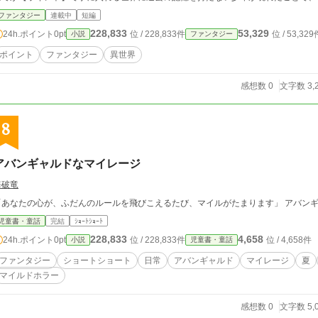
ファンタジー
連載中
短編
228,833
53,329
24h.ポイント
0pt
位 / 228,833件
位 / 53,329
小説
ファンタジー
ポイント
ファンタジー
異世界
感想数 0
文字数 3,
8
アバンギャルドなマイレージ
海破竜
「あなたの心が、ふだんのルールを飛びこえるたび、マイルがたまります」 アバン
児童書・童話
完結
ｼｮｰﾄｼｮｰﾄ
228,833
4,658
24h.ポイント
0pt
位 / 228,833件
位 / 4,658件
小説
児童書・童話
ファンタジー
ショートショート
日常
アバンギャルド
マイレージ
夏
マイルドホラー
感想数 0
文字数 5,