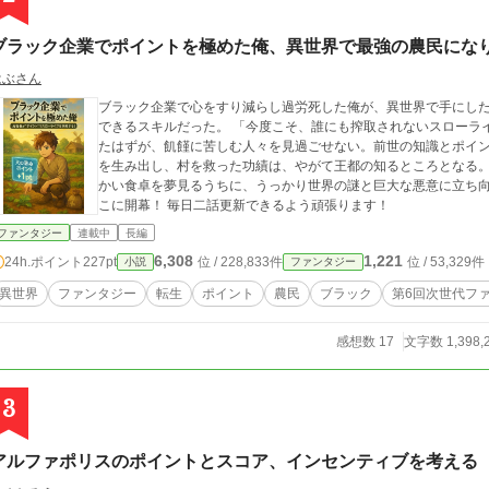
ブラック企業でポイントを極めた俺、異世界で最強の農民にな
はぶさん
ブラック企業で心をすり減らし過労死した俺が、異世界で手にし
できるスキルだった。 「今度こそ、誰にも搾取されないスローライフを送る！」 そう誓い、辺境の村で農業を始め
たはずが、飢饉に苦しむ人々を見過ごせない。前世の知識とポイ
を生み出し、村を救った功績は、やがて王都の知るところとなる。 これは、ポイント稼ぎに執着する元社畜が、
かい食卓を夢見るうちに、うっかり世界の謎と巨大な悪意に立ち
こに開幕！ 毎日二話更新できるよう頑張ります！
ファンタジー
連載中
長編
6,308
1,221
24h.ポイント
227pt
位 / 228,833件
位 / 53,329件
小説
ファンタジー
異世界
ファンタジー
転生
ポイント
農民
ブラック
第6回次世代フ
感想数 17
文字数 1,398,
3
アルファポリスのポイントとスコア、インセンティブを考える