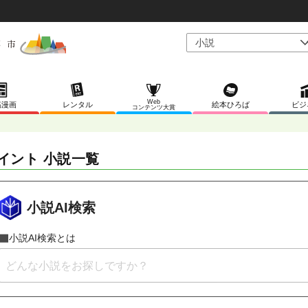
Web
稿漫画
レンタル
絵本ひろば
ビジ
コンテンツ大賞
イント 小説一覧
小説AI検索
小説AI検索とは