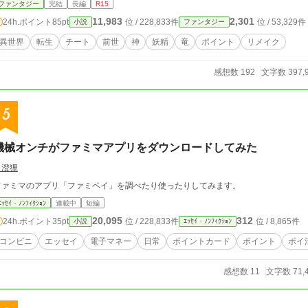
ファンタジー
完結
長編
R15
11,983
2,301
24h.ポイント
85pt
位 / 228,833件
位 / 53,329件
小説
ファンタジー
異世界
転生
チート
前世
神
妖精
竜
ポイント
リメイク
感想数 192
文字数 397,
5
機械オンチがファミマアプリをダウンロードしてみた
月澄狸
ファミマのアプリ「ファミペイ」を調べたり使ったりしてみます。
ｴｯｾｲ・ﾉﾝﾌｨｸｼｮﾝ
連載中
短編
20,095
312
24h.ポイント
35pt
位 / 228,833件
位 / 8,865件
小説
ｴｯｾｲ・ﾉﾝﾌｨｸｼｮﾝ
コンビニ
エッセイ
電子マネー
日常
ポイントカード
ポイント
ポイ
感想数 11
文字数 71,