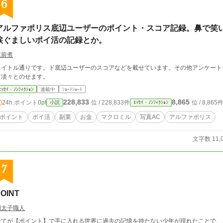
6
アルファポリス底辺ユーザーのポイント・スコア記録。鼻で笑
涙ぐましいポイ活の記録とか。
筑前煮
タイトル通りです。ド底辺ユーザーのスコアなどを載せています。その他アンケート
て淡々とのせます。
ｴｯｾｲ・ﾉﾝﾌｨｸｼｮﾝ
連載中
ｼｮｰﾄｼｮｰﾄ
228,833
8,865
24h.ポイント
0pt
位 / 228,833件
位 / 8,865
小説
ｴｯｾｲ・ﾉﾝﾌｨｸｼｮﾝ
ポイント
ポイ活
副業
お金
マクロミル
写真AC
アルファポリス
文字数 11,
7
OINT
明太子職人
全てが【ポイント】で手に入れる世界に過去の記憶を持たない少年が現れたことで、