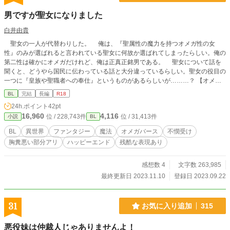
男ですが聖女になりました
白井由貴
聖女の一人が代替わりした。 俺は、『聖属性の魔力を持つオメガ性の女
性』のみが選ばれると言われている聖女に何故か選ばれてしまったらしい。俺の
第二性は確かにオメガだけれど、俺は正真正銘男である。 聖女について話を
聞くと、どうやら国民に伝わっている話と大分違っているらしい。聖女の役目の
一つに『皇族や聖職者への奉仕』というものがあるらしいが………？ 【オメガ
バース要素あり（※独自設定あり）】 ※R18要素があるお話には「＊」がつい
BL
完結
長編
R18
ています。 ※ムーンライトノベルズ様でも公開しています。 ■■■ 本編はR5.10.
24h.ポイント
42pt
27に完結しました。 現在は本編9話以降から分岐したIFストーリーを更新してい
16,960
4,116
位 / 228,743件
位 / 31,413件
小説
BL
ます。IFストーリーは最初に作成したプロットを文章化したものです。元々いく
つも書いた中から選んで投稿という形をとっていたので、修正しながら投稿して
BL
異世界
ファンタジー
魔法
オメガバース
不憫受け
います。 ■■■ R5.11.10にIFストーリー、後日談含め全て投稿完了しました。こ
胸糞悪い部分アリ
ハッピーエンド
残酷な表現あり
れにて完結です。 誤字脱字や誤表現などの修正は時々行います。 ■■■ ──────
── R5.10.13：『プロローグ〜7話』の内容を修正しました。 R5.10.15：『8
話』の内容を修正しました。 R5.10.18：『9〜10話』の内容を修正しました。
感想数 4
文字数 263,985
R5.10.20：『11〜15話』の内容を修正しました。
最終更新日 2023.11.10
登録日 2023.09.22
31
お気に入り追加
315
悪役妹は仲裁人じゃありませんよ！