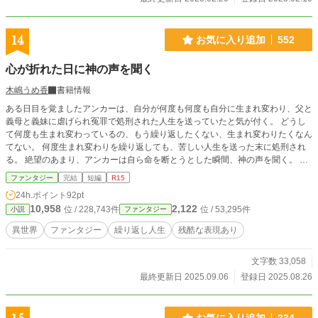
14
お気に入り追加
552
心が折れた日に神の声を聞く
木嶋うめ香
書籍情報
ある日目を覚ましたアンカーは、自分が何度も何度も自分に生まれ変わり、父と
義母と義妹に虐げられ冤罪で処刑された人生を送っていたと気が付く。 どうし
て何度も生まれ変わっているの、もう繰り返したくない、生まれ変わりたくなん
てない。 何度生まれ変わりを繰り返しても、苦しい人生を送った末に処刑され
る。 絶望のあまり、アンカーは自ら命を断とうとした瞬間、神の声を聞く。 没
ネタ供養、第二弾の短編です。
ファンタジー
完結
短編
R15
24h.ポイント
92pt
10,958
2,122
位 / 228,743件
位 / 53,295件
小説
ファンタジー
異世界
ファンタジー
繰り返し人生
残酷な表現あり
文字数 33,058
最終更新日 2025.09.06
登録日 2025.08.26
お気に入り追加
334