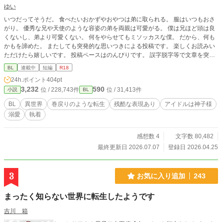
ゆい
いつだってそうだ。 食べたいおかずやおやつは弟に取られる。 服はいつもおさ
がり。 優秀な兄や天使のような容姿の弟を両親は可愛がる。 僕は兄ほど頭は良
くないし、弟より可愛くない。 何をやらせてもミソッカスな僕。 だから、何も
かもを諦めた。 またしても突発的な思いつきによる投稿です。 楽しくお読みい
ただけたら嬉しいです。 投稿ペースはのんびりです。 誤字脱字等で文章を突然
改稿するかもです。誤字脱字のご報告をいただけるとありがたいです。
BL
連載中
短編
R18
24h.ポイント
404pt
3,232
590
位 / 228,743件
位 / 31,413件
小説
BL
BL
異世界
巻戻りのような転生
残酷な表現あり
アイドルは神子様
溺愛
執着
感想数 4
文字数 80,482
最終更新日 2026.07.07
登録日 2026.04.25
3
お気に入り追加
243
まったく知らない世界に転生したようです
吉川 箱