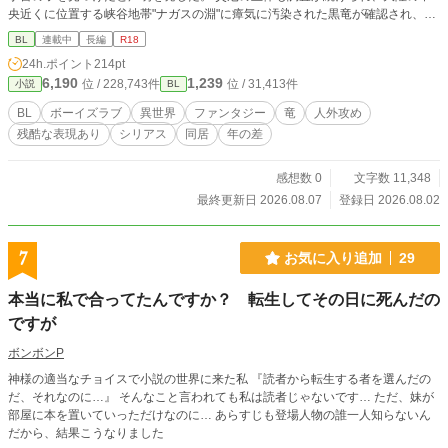
央近くに位置する峡谷地帯"ナガスの淵"に瘴気に汚染された黒竜が確認され、そ
の黒竜こそが災厄であると断定された。 瘴気に汚染された黒竜は悪竜と呼ばれ
BL
連載中
長編
R18
るようになり、十年近くかけて戦闘教育を施された予言の子を筆頭に各国の精鋭
24h.ポイント
214pt
を集めて、悪竜討伐作戦が決行された。 かくして悪竜討伐は成し遂げられた。
6,190
1,239
位 / 228,743件
位 / 31,413件
小説
BL
ヴァルディア王国は保護を名目に公表していなかった予言の子、世界を救世に導
いたのは現騎士団長の息子にして侯爵家子息であるアーリス・フェリダンである
BL
ボーイズラブ
異世界
ファンタジー
竜
人外攻め
と発表した。 それから十ヶ月が経ったヴァルディア王国南部のダンタルシア伯
残酷な表現あり
シリアス
同居
年の差
爵領にあるダルモアの森で、森の番人をしているノイルは今日も杣人の真似事を
しながら森の巡回をしていた。 ノイルは全身に大怪我を負い左目を失明して国
防の前線に立つことが難しいと判断され、半年前に森の番人として国から派遣さ
感想数 0
文字数 11,348
れたのだ。 その日もいつも通りの巡回で終わるはずだった。しかし羽ばたきの
最終更新日 2026.08.07
登録日 2026.08.02
音と共に大きな影が森を覆い状況が変わる。その影を追って森にある湖近くの開
けた広場で相対したノイルはその正体に言葉を失った。 そこには、あの時ノイ
ルが首を落としたはずの悪竜がいたのだから。 竜(人間に転化)×訳ありの隻眼の
7
お気に入り追加
29
青年の話です。R-18描写は後半を予定してます。 ※別サイト様にも投稿してお
ります ※ストックが切れるまでは毎日投稿を予定しています
本当に私で合ってたんですか？ 転生してその日に死んだの
ですが
ボンボンP
神様の適当なチョイスで小説の世界に来た私 『読者から転生する者を選んだの
だ、それなのに…』 そんなこと言われても私は読者じゃないです… ただ、妹が
部屋に本を置いていっただけなのに… あらすじも登場人物の誰一人知らないん
だから、結果こうなりました