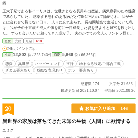
鍋
王太子妃である私イーリスは、世継ぎとなる長男を出産後、病気療養のため離宮
で暮らしていた。 感染する恐れのある病だと侍医に言われて隔離され、我が子
とは会わせて貰えない日々。 人々に忘れ去られ、長期間離宮で生活していた私
は、我が子の十五歳の成人の儀を前に一目成長した姿を見ようと離宮を抜け出し
た。 ずっと会いたいと願ってきた我が子。 夫のかつての恋人カサンドラ様と息
子ザッカリーの会話を偶然耳にしてしまい、自分は息子に嫌悪されている事を知
恋愛
完結
短編
R18
った。 『お前の血が俺に流れてると思うと反吐がでる。』 私はその言葉で生き
24h.ポイント
71pt
る気力をなくし、そのまま離宮の窓から身を投げ……命を喪ったはずだった。
12,802
5,666
位 / 228,743件
位 / 66,363件
小説
恋愛
けれど目が覚めると見覚えのある部屋のベッドの上で……。 どうやら時間を逆
行したみたい。 あんな未来は避けたい。これから、どうしよう？ ※最初の方は
恋愛
異世界
ハッピーエンド
逆行
ゆるゆる設定/ご都合主義
産まれたばかりの我が子と引き離されるお話になっているので、苦手な方はご自
ざまぁ要素あり
残酷な表現あり
ホラー要素あり
衛くださいませ。 ※R15になっておりますが、話の進行によって変更するかも
しれません。 ※感想欄ネタバレ配慮ないのでご注意ください。
感想数 174
文字数 31,683
最終更新日 2021.10.07
登録日 2021.09.26
20
お気に入り追加
146
異世界の家族は落ちてきた未知の生物（人間）に欲情する
ユミグ