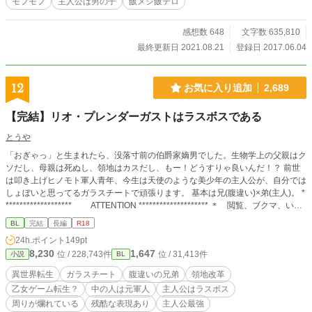
モフモフ
主人公は男の子
飯メシ飯テロ
感想数 648
文字数 635,810
最終更新日 2021.08.21
登録日 2017.06.04
12
お気に入り追加
2,689
【完結】リオ・プレンダーガストはラスボスである
とうや
「おぎゃっ」と生まれたら、没落寸前の伯爵家嫡男でした。生物学上の父親はク
ソだし、母親は死ぬし、領地はカスだし、もー！どうすりゃ良いんだ！？ 前世
は叩き上げヒノモト軍人青年、今生は天使のような美少年の主人公が、自分では
しょぼいと思ってるガラスチートで頑張ります。 基本は兄(腹違い)×弟(主人)。 *
******************* ATTENTION ******************** ＊ 閲覧、ブクマ、いい
ね、感想、エール、ありがとうございます！励みになります！ ＊ 誤字脱字報
BL
完結
長編
R18
告、ありがとうございます！感想が入ってなければ修正してそっと削除します。
24h.ポイント
149pt
＊ 美オッサン×ゴツいオッサンとかあります。笑って許せる方のみお願いしま
8,230
1,647
位 / 228,743件
位 / 31,413件
小説
BL
す。 ＊ ガラス知識は意外といい加減です。ツッコミ不要で。
異世界転生
ガラスチート
腹違いの兄弟
領地改革
乙女ゲーム転生？
中の人は元軍人
主人公はラスボス
周りが爛れている
残酷な表現あり
主人公最強