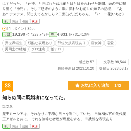
はずだった。 『死神』と呼ばれた辺境伯と目と目を合わせた瞬間、頭の中に鳴
り響く『神託』。そして怒涛のように脳に流れ込む前世の姉弟の記憶。 『あ
あ〜テステス、聞こえてるかしら？二葉(ふたば)ちゃん』 「い…一花(いちか)
姉！？」 神託の女神はまさかの姉。ただし前世の。しかも腐った。 『やった
BL
完結
長編
R18
あ！やっと通じたわぁ！さっ、最初のミッションよ二葉ちゃん！そこのイケメン
24h.ポイント
35pt
と愛し合うの！(ハアハア…)』 「っ？？？(ええええええええええ！？)」 その
19,190
4,631
位 / 228,743件
位 / 31,413件
小説
BL
頃、死神辺境伯は初めての恋に戸惑っていた。 「え…なにこの可愛い生き
物……！？」 そして始まる辺境での生活。何故か旦那は辺境伯。どうしてこう
異世界転生
残酷な表現あり
部位欠損表現あり
腐女神
溺愛
なった！？ サイコパス気味スパダリ旦那×どこかズレた美人妻。腐女神(ふじょ
男同士の結婚
グロ注意
飯テロ
しん)の腐女神による腐女神のためのボーイがラブするストーリー、開幕です。 *
*************************************** ！！ATTENTION！！ *************
*************************** ＊エール、ご感想、誤字脱字報告、ブクマにしおり本
感想数 57
文字数 98,544
当にありがとうございます！励みになります！誤字脱字は認証せずにそっと修正
最終更新日 2023.10.20
登録日 2023.03.17
します。 ＊割と軽いノリで人が死んだりします。登場人物達の倫理観はほぼゼ
ロです。 ＊残酷な表現や虐待などの表現があります。部位欠損などもあります
が、登場人物たちは至って普通に過ごしています。グロ耐性のない方は自己責任
33
お気に入り追加
142
でお願いします。 ＊エロ薄味。裏では毎日子作りしてます。 ＊基本コメディを
目指していますが作者がアレなのでハッピーエンドではなくメリーバッドエンド
知らぬ間に既婚者になってた。
です。
ひづき
魔王ミーシアは、それなりに平穏な日々を過ごしていた。 自称補佐官の先代魔
王アゼルと共に。 それを無粋な者達が邪魔をする。 ※残酷な表現あり
BL
完結
短編
R18