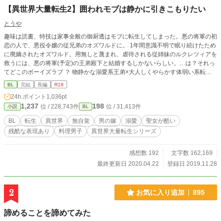
【異世界大量転生2】囲われモブは静かに引きこもりたい
とうや
趣味は読書、特技は家事全般の御厨透はモブに転生してしまった。悪の将軍の初
恋の人で、悪役令嬢の従兄弟のオズワルドに。 1年間意識不明で眠り続けたため
に廃嫡されたオズワルド。用無しと蔑まれ、虐待される従姉妹のルクレツィアを
救うには、悪の将軍(予定)の王弟殿下と結婚するしかないらしい。…は？それっ
てどこのボーイズラブ ？ 物静かな溺愛系王弟×大人しくやらかす体弱い系転生
者。基本淡々とした話ですが、仄暗かったり、残酷な表現もあります。たまに料
BL
完結
長編
R18
理回があります。 R-18はタイトルに※印が付いてます。読み飛ばしても話は繋
24h.ポイント
1,036pt
がります。でもエロあんまりないです。1話が超短いです。
1,237
198
位 / 228,743件
位 / 31,413件
小説
BL
BL
転生
異世界
無自覚
男の嫁
溺愛
聖女が酷い
残酷な表現あり
料理男子
異世界大量転生シリーズ
感想数 192
文字数 162,169
最終更新日 2020.04.22
登録日 2019.11.28
2
お気に入り追加
895
諦めることを諦めてみた