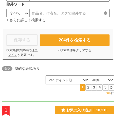
除外ワード
+ さらに詳しく検索する
保存する
204
件を検索する
検索条件の保存には
ロ
× 検索条件をクリアする
グイン
が必要です。
残酷な表現あり
タグ
1
2
3
4
5
204
件
1
お気に入り追加
10,213