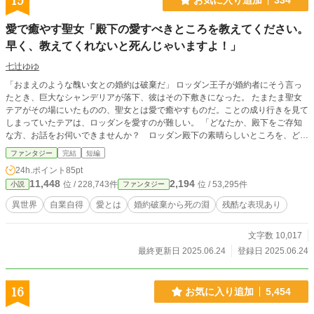
15
愛で癒やす聖女「殿下の愛すべきところを教えてください。
早く、教えてくれないと死んじゃいますよ！」
七辻ゆゆ
「おまえのような醜い女との婚約は破棄だ」 ロッダン王子が婚約者にそう言っ
たとき、巨大なシャンデリアが落下、彼はその下敷きになった。 たまたま聖女
テアがその場にいたものの、聖女とは愛で癒やすものだ。ことの成り行きを見て
しまっていたテアは、ロッダンを愛すのが難しい。 「どなたか、殿下をご存知
な方、お話をお伺いできませんか？ ロッダン殿下の素晴らしいところを、どう
か教えていただきたいのです」
ファンタジー
完結
短編
24h.ポイント
85pt
11,448
2,194
位 / 228,743件
位 / 53,295件
小説
ファンタジー
異世界
自業自得
愛とは
婚約破棄から死の淵
残酷な表現あり
文字数 10,017
最終更新日 2025.06.24
登録日 2025.06.24
16
お気に入り追加
5,454