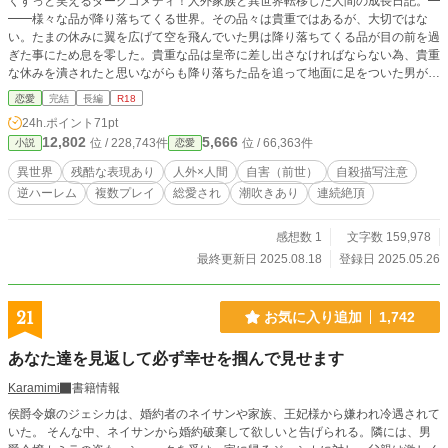
くすっと笑えるダークコメディ！人外家族と異世界転移した人間の成長日記。━
━━様々な品が降り落ちてくる世界。その品々は貴重ではあるが、大切ではな
い。たまの休みに翼を広げて空を飛んでいた男は降り落ちてくる品が目の前を過
ぎた事にため息を零した。貴重な品は皇帝に差し出さなければならない為、貴重
な休みを潰されたと思いながらも降り落ちた品を追って地面に足をついた男が見
た品はとてもか弱く、魔力さえない脆い生物だった。感情など不必要な国で生き
恋愛
完結
長編
R18
ている化け物の心に落ちてきた感情は“家族”として私の元で生きて欲しい。そん
24h.ポイント
71pt
な気持ちで持ち帰り、瞳が開くのを待った。「誰！？」「父親だ」「え？……お
12,802
5,666
位 / 228,743件
位 / 66,363件
小説
恋愛
父さんは居ません！」「食事にしよう」「話が通じない！？」そんな出会いから
家族の心が成長するまでのストーリー。注意：タグ確認してからお読み下さい。
異世界
残酷な表現あり
人外×人間
自害（前世）
自殺描写注意
ヒロインのトラウマには日本での家庭環境、命を軽んじる発言や、PTSDに近い
逆ハーレム
複数プレイ
総愛され
潮吹きあり
連続絶頂
表現があります。また、異世界には論理感や秩序などがあまり存在せず、彼等も
また命を軽んじておりますが、あくまでフィクションとして読み進めて頂けると
嬉しいです。
感想数 1
文字数 159,978
最終更新日 2025.08.18
登録日 2025.05.26
21
お気に入り追加
1,742
あなた達を見返して必ず幸せを掴んで見せます
Karamimi
書籍情報
侯爵令嬢のジェシカは、婚約者のネイサンや家族、王妃様から嫌われ冷遇されて
いた。 そんな中、ネイサンから婚約破棄して欲しいと告げられる。隣には、男