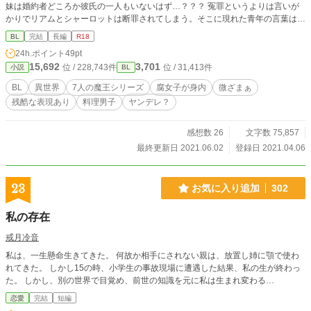
妹は婚約者どころか彼氏の一人もいないはず…？？？ 冤罪というよりは言いが
かりでリアムとシャーロットは断罪されてしまう。そこに現れた青年の言葉は
「要らないなら、くれないか？」というもので……。 画して、リアムの楽しい
BL
完結
長編
R18
魔王領生活(スローライフ)が始まった。 穏やかな海の魔王×元平民聖女の兄。 7
24h.ポイント
49pt
人の魔王シリーズ『嫉妬のレヴィアタン編』開幕です。 *************************
15,692
3,701
位 / 228,743件
位 / 31,413件
小説
BL
******************* ATTENTION *********************************
*********** ＊独自設定があります。随時更新の【人物紹介とネタバレ含む裏設
BL
異世界
7人の魔王シリーズ
腐女子が身内
微ざまぁ
定】を参考にしてください。 ＊人道に反する残酷な表現があります。前作でわ
残酷な表現あり
料理男子
ヤンデレ？
かるように、これは『神々が統治した世界が滅びる物語』です。善人悪人関係な
く死にます。グロ、胸糞注意報です。エロはあんまりありません。 ＊コメント
は返せませんが、ありがたく拝読してから認証しています。感想に感銘を受けて
感想数 26
文字数 75,857
最終話以降のオマケ話を書くかも知れません(*´ω｀*) ＊ストックがあれば毎日お
最終更新日 2021.06.02
登録日 2021.04.06
昼の12時ごろ更新。1話あたりの文字数は少ないです。
23
お気に入り追加
302
私の存在
戒月冷音
私は、一生懸命生きてきた。 何故か相手にされない親は、放置し姉に顎で使わ
れてきた。 しかし15の時、小学生の事故現場に遭遇した結果、私の生が終わっ
た。 しかし、別の世界で目覚め、前世の知識を元に私は生まれ変わる…
恋愛
完結
短編