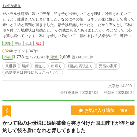
お好み焼き
ゼネラル侯爵家に嫁いで三年、私は子が出来ないことを理由に冷遇されていて、
とうとう離縁されてしまいました。なのにその後、ゼネラル家に嫁として戻って
来いと手紙と書類が届きました。息子は種無しだったと、だから石女として私に
叩き付けた離縁状は無効だと。 その他にも色々ありましたが、今となっては心
は落ち着いています。私には優しい弟がいて、頼れるお祖父様がいて、可愛い妹
もいるのですから。
恋愛
完結
短編
R15
24h.ポイント
347pt
3,778
2,005
位 / 228,743件
位 / 66,363件
小説
恋愛
異世界
離縁
種無し
出戻り
残酷な表現あり
異能の家系
恋愛要素は最後にちょこっとだけ
文字数 14,800
最終更新日 2022.07.02
登録日 2022.06.29
5
お気に入り追加
469
かつて私のお母様に婚約破棄を突き付けた国王陛下が倅と婚
約して後ろ盾になれと脅してきました