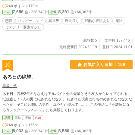
が幸せになるまでの物語です 全50話(2話分は登場人物と時系
24h.ポイント
170pt
列の整理含む) ※他サイトでも投稿しております ご都合主
7,656
3,391
位 / 228,743件
位 / 66,363件
小説
恋愛
義、誤字脱字、未熟者ですが優しい目線で読んで頂けますと
幸いです ※表紙 AIアプリ作成
恋愛
ハッピーエンド
異世界
過去戻り
残酷な表現あり
魔法
ミステリー要素が少し
感想数 5
文字数 137,446
最終更新日 2024.11.19
登録日 2024.11.01
10
お気に入り追加
159
ある日の絶望。
早坂 悠
ある日、高校2年のななえはアルバイト先の先輩とその友人からレイプされる。
抵抗虚しく2人の男に犯されるななえ。 犯された現実に打ちのめされるななえだ
ったが、そこに片想いの男性、ユウヤが現れて……。 この作品は「小説家にな
ろうノクターンノベルズ」にも掲載しております。
恋愛
完結
長編
R18
24h.ポイント
156pt
8,033
3,550
位 / 228,743件
位 / 66,363件
小説
恋愛