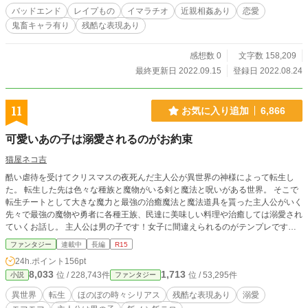
バッドエンド
レイプもの
イマラチオ
近親相姦あり
恋愛
鬼畜キャラ有り
残酷な表現あり
感想数 0
文字数 158,209
最終更新日 2022.09.15
登録日 2022.08.24
11
お気に入り追加
6,866
可愛いあの子は溺愛されるのがお約束
猫屋ネコ吉
酷い虐待を受けてクリスマスの夜死んだ主人公が異世界の神様によって転生し
た。 転生した先は色々な種族と魔物がいる剣と魔法と呪いがある世界。 そこで
転生チートとして大きな魔力と最強の治癒魔法と魔法道具を貰った主人公がいく
先々で最強の魔物や勇者に各種王族、民達に美味しい料理や治癒しては溺愛され
ていくお話し。 主人公は男の子です！女子に間違えられるのがテンプレですけ
ど結構男前な性格かな？ 結構テンプレです。
ファンタジー
連載中
長編
R15
24h.ポイント
156pt
8,033
1,713
位 / 228,743件
位 / 53,295件
小説
ファンタジー
異世界
転生
ほのぼの時々シリアス
残酷な表現あり
溺愛