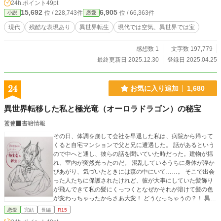
24h.ポイント
49pt
15,692
6,905
位 / 228,743件
位 / 66,363件
小説
恋愛
現代
残酷な表現あり
異世界転生
現代では空気、異世界では宝
感想数 1
文字数 197,779
最終更新日 2025.12.30
登録日 2025.04.25
24
お気に入り追加
1,680
異世界転移した私と極光竜（オーロラドラゴン）の秘宝
饕餮
書籍情報
その日、体調を崩して会社を早退した私は、病院から帰って
くると自宅マンションで父と兄に遭遇した。 話があるという
ので中へと通し、彼らの話を聞いていた時だった。建物が揺
れ、室内が突然光ったのだ。 混乱しているうちに身体が浮か
びあがり、気づいたときには森の中にいて……。 そこで出会
った人たちに保護されたけれど、彼が大事にしていた髪飾り
が飛んできて私の髪にくっつくとなぜかそれが溶けて髪の色
が変わっちゃったからさあ大変！ どうなっちゃうの？！ 異世
界トリップしたヒロインと彼女を拾ったヒーローの恋愛と、
恋愛
完結
長編
R15
彼女の父と兄との家族再生のお話。 ★掲載しているファンア