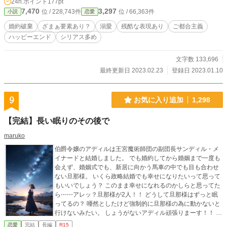
24h.ポイント
177pt
分を嫌い、暴言を吐くナタリーのいう事を鵜呑みにした事、さらに1年ものあい
7,470
3,297
位 / 228,743件
位 / 66,363件
小説
恋愛
だ冷遇されていた事が、どうしても許せないルーナは、エヴァンを拒み続ける。
絶対にエヴァンとやり直すなんて無理だと思っていたルーナだったが、異常なま
婚約破棄
ざまぁ要素あり？
溺愛
残酷な表現あり
ご都合主義
でにルーナに憎しみを抱くナタリーの毒牙が彼女を襲う。 次々にルーナに攻撃
ハッピーエンド
シリアス多め
を仕掛けるナタリーに、エヴァンは…
文字数 133,696
最終更新日 2023.02.23
登録日 2023.01.10
9
お気に入り追加
1,298
【完結】長い眠りのその後で
maruko
伯爵令嬢のアディルは王宮魔術師団の副団長サンディル・メ
イナードと結婚しました。 でも婚約してから婚姻まで一度も
会えず、婚姻式でも、新居に向かう馬車の中でも目も合わせ
ない旦那様。 いくら政略結婚でも幸せになりたいって思って
もいいでしょう？ このまま幸せになれるのかしらと思ってた
ら⋯⋯アレッ？旦那様が2人！！ どうして旦那様はずっと眠
ってるの？ 唖然としたけど強制的に旦那様の為に動かないと
行けないみたい。 しょうがないアディル頑張りまーす！！ 複
雑な家庭環境で育って、醒めた目で世間を見ているアディル
恋愛
完結
長編
R15