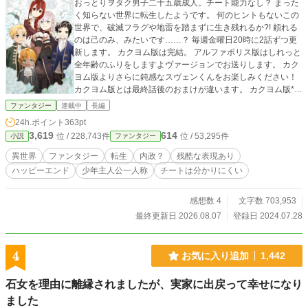
おっとりヲタク男子二十五歳成人。チート能力なし？ まった
く知らない世界に転生したようです。 何のヒントもないこの
世界で、破滅フラグや地雷を踏まずに生き残れるか?! 頼れる
のは己のみ、みたいです……？ 毎週金曜日20時に2話ずつ更
新します。 カクヨム版は完結。 アルファポリス版はしれっと
全年齢のふりをしますよヴァージョンでお送りします。 カク
ヨム版よりさらに鈍感なスヴェンくんをお楽しみください！
カクヨム版とは最終話後のおまけが違います。 カクヨム版*レ
ンナルト視点 アルファポリス版*イェレミーアス視点
ファンタジー
連載中
長編
24h.ポイント
363pt
3,619
614
位 / 228,743件
位 / 53,295件
小説
ファンタジー
異世界
ファンタジー
転生
内政？
残酷な表現あり
ハッピーエンド
少年主人公一人称
チートは分かりにくい
感想数 4
文字数 703,953
最終更新日 2026.08.07
登録日 2024.07.28
4
お気に入り追加
1,442
石女を理由に離縁されましたが、実家に出戻って幸せになり
ました