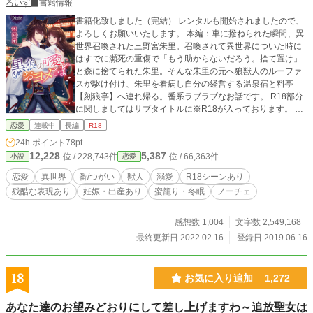
ろいず
書籍情報
書籍化致しました（完結） レンタルも開始されましたので、
よろしくお願いいたします。 本編：車に撥ねられた瞬間、異
世界召喚された三野宮朱里。召喚されて異世界についた時に
はすでに瀕死の重傷で「もう助からないだろう。捨て置け」
と森に捨てられた朱里。そんな朱里の元へ狼獣人のルーファ
スが駆け付け、朱里を看病し自分の経営する温泉宿と料亭
【刻狼亭】へ連れ帰る。番系ラブラブなお話です。 R18部分
に関しましてはサブタイトルに※R18が入っております。 20
20年3月30日……書籍化の進行に伴い、書籍化該当部分の1章
恋愛
連載中
長編
R18
～3章を引き下げ致しました。 ※4章からの掲載になっており
24h.ポイント
78pt
ますが、書籍化された部分では主人公アカリとルーファス等
12,228
5,387
位 / 228,743件
位 / 66,363件
小説
恋愛
年齢が18歳・24歳になっております。 4章では元の掲載時の
16歳と26歳となっておりますので、ご注意くださいませ。 時
恋愛
異世界
番/つがい
獣人
溺愛
R18シーンあり
間を見て、書籍化された話に沿いながら変更をしていこうと
残酷な表現あり
妊娠・出産あり
蜜籠り・冬眠
ノーチェ
思っておりますので、今しばらくお待ちください。
感想数 1,004
文字数 2,549,168
最終更新日 2022.02.16
登録日 2019.06.16
18
お気に入り追加
1,272
あなた達のお望みどおりにして差し上げますわ～追放聖女は