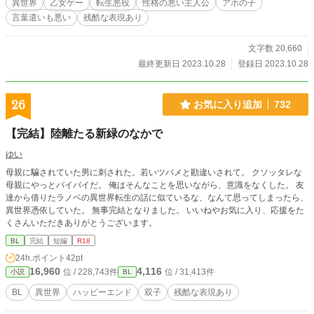
異世界
乙女ゲー
転生悪役
性格の悪い主人公
アホの子
言葉遣いも悪い
残酷な表現あり
文字数 20,660
最終更新日 2023.10.28
登録日 2023.10.28
26
お気に入り追加
732
【完結】陸離たる新緑のなかで
ゆい
母親に騙されていた男に刺された。若いツバメと勘違いされて。 クソッタレな
母親にやっとバイバイだ。 俺はそんなことを思いながら、意識をなくした。 友
達から借りたラノベの異世界転生の話に似ているな、なんて思ってしまったら、
異世界憑依していた。 無事完結となりました。 いいねやお気に入り、応援をた
くさんいただきありがとうございます。
BL
完結
短編
R18
24h.ポイント
42pt
16,960
4,116
位 / 228,743件
位 / 31,413件
小説
BL
BL
異世界
ハッピーエンド
双子
残酷な表現あり