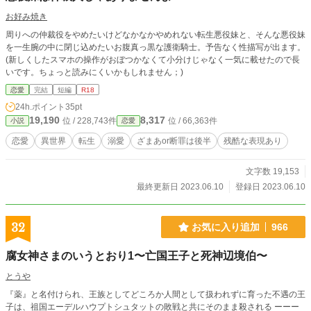
お好み焼き
周りへの仲裁役をやめたいけどなかなかやめれない転生悪役妹と、そんな悪役妹
を一生腕の中に閉じ込めたいお腹真っ黒な護衛騎士。予告なく性描写が出ます。
(新しくしたスマホの操作がおぼつかなくて小分けじゃなく一気に載せたので長
いです。ちょっと読みにくいかもしれません；)
恋愛
完結
短編
R18
24h.ポイント
35pt
19,190
8,317
位 / 228,743件
位 / 66,363件
小説
恋愛
恋愛
異世界
転生
溺愛
ざまあor断罪は後半
残酷な表現あり
文字数 19,153
最終更新日 2023.06.10
登録日 2023.06.10
32
お気に入り追加
966
腐女神さまのいうとおり1〜亡国王子と死神辺境伯〜
とうや
『薬』と名付けられ、王族としてどころか人間として扱われずに育った不遇の王
子は、祖国エーデルハウプトシュタットの敗戦と共にそのまま殺される ーーー