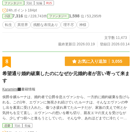
ファンタジー
完結
短編
R15
24h.ポイント
184pt
7,316
1,598
位 / 228,743件
位 / 53,295件
小説
ファンタジー
転生
異世界
残酷な表現あり
理不尽
神様
文字数 11,473
最終更新日 2026.03.19
登録日 2026.03.14
8
お気に入り追加
3,055
希望通り婚約破棄したのになぜか元婚約者が言い寄って来ま
す
Karamimi
書籍情報
侯爵令嬢ルーナは、婚約者で公爵令息エヴァンから、一方的に婚約破棄を告げら
れる。この1年、エヴァンに無視され続けていたルーナは、そんなエヴァンの申
し出を素直に受け入れた。 傷つき疲れ果てたルーナだが、家族の支えで何とか
気持ちを立て直し、エヴァンへの想いを断ち切り、親友エマの支えを受けなが
ら、少しずつ前へと進もうとしていた。 そんな中、あれほどまでに冷たく一方
的に婚約破棄を言い渡したはずのエヴァンが、復縁を迫って来たのだ。聞けばル
恋愛
完結
長編
ーナを嫌っている公爵令嬢で王太子の婚約者、ナタリーに騙されたとの事。 自