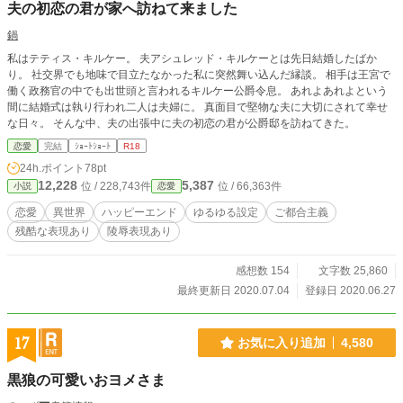
夫の初恋の君が家へ訪ねて来ました
鍋
私はテティス・キルケー。 夫アシュレッド・キルケーとは先日結婚したばか
り。 社交界でも地味で目立たなかった私に突然舞い込んだ縁談。 相手は王宮で
働く政務官の中でも出世頭と言われるキルケー公爵令息。 あれよあれよという
間に結婚式は執り行われ二人は夫婦に。 真面目で堅物な夫に大切にされて幸せ
な日々。 そんな中、夫の出張中に夫の初恋の君が公爵邸を訪ねてきた。
恋愛
完結
ｼｮｰﾄｼｮｰﾄ
R18
24h.ポイント
78pt
12,228
5,387
位 / 228,743件
位 / 66,363件
小説
恋愛
恋愛
異世界
ハッピーエンド
ゆるゆる設定
ご都合主義
残酷な表現あり
陵辱表現あり
感想数 154
文字数 25,860
最終更新日 2020.07.04
登録日 2020.06.27
17
お気に入り追加
4,580
黒狼の可愛いおヨメさま