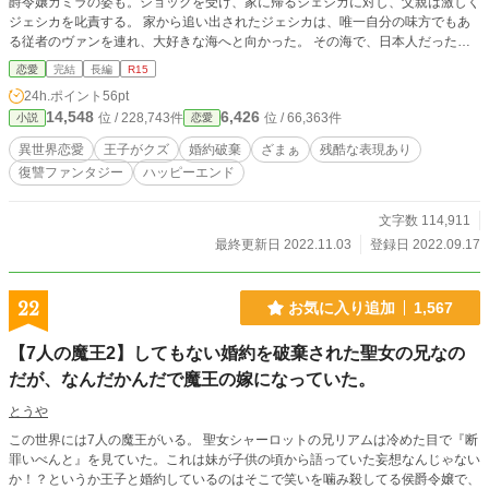
爵令嬢カミラの姿も。ショックを受け、家に帰るジェシカに対し、父親は激しく
ジェシカを叱責する。 家から追い出されたジェシカは、唯一自分の味方でもあ
る従者のヴァンを連れ、大好きな海へと向かった。 その海で、日本人だった前
世の記憶を取り戻すジェシカ。今まで自分がされてきた仕打ちに、ジェシカは憤
恋愛
完結
長編
R15
る。 「あんな浮気男、こっちから願い下げよ。こうなったらネイサン様と婚約
24h.ポイント
56pt
破棄をして、前世で大好きだった旅に出てやるのだから」 こうして始まった、
14,548
6,426
位 / 228,743件
位 / 66,363件
小説
恋愛
ジェシカの婚約破棄計画。でも、中々思う様に行かなくて… 前世の記憶を取り
戻した侯爵令嬢ジェシカが、今まで自分を冷遇してきた人たちを断罪し、自由を
異世界恋愛
王子がクズ
婚約破棄
ざまぁ
残酷な表現あり
手に入れ旅にでるまでのお話です。 途中胸糞悪い話もあります。 どうぞよろし
復讐ファンタジー
ハッピーエンド
くお願いいたします。
文字数 114,911
最終更新日 2022.11.03
登録日 2022.09.17
22
お気に入り追加
1,567
【7人の魔王2】してもない婚約を破棄された聖女の兄なの
だが、なんだかんだで魔王の嫁になっていた。
とうや
この世界には7人の魔王がいる。 聖女シャーロットの兄リアムは冷めた目で『断
罪いべんと』を見ていた。これは妹が子供の頃から語っていた妄想なんじゃない
か！？というか王子と婚約しているのはそこで笑いを噛み殺してる侯爵令嬢で、