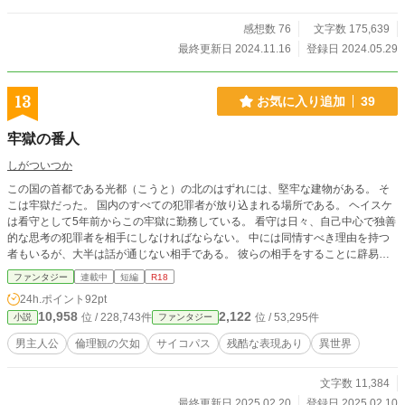
感想数 76
文字数 175,639
最終更新日 2024.11.16
登録日 2024.05.29
13
お気に入り追加
39
牢獄の番人
しがついつか
この国の首都である光都（こうと）の北のはずれには、堅牢な建物がある。 そ
こは牢獄だった。 国内のすべての犯罪者が放り込まれる場所である。 ヘイスケ
は看守として5年前からこの牢獄に勤務している。 看守は日々、自己中心で独善
的な思考の犯罪者を相手にしなければならない。 中には同情すべき理由を持つ
者もいるが、大半は話が通じない相手である。 彼らの相手をすることに辟易
し、職を辞す者も決して少なくない。 看守の職に就いたことで心を壊した者も
ファンタジー
連載中
短編
R18
過去にはいる。 心優しい人間には務まらない看守の仕事を、ヘイスケは淡々と
24h.ポイント
92pt
こなしていた。
10,958
2,122
位 / 228,743件
位 / 53,295件
小説
ファンタジー
男主人公
倫理観の欠如
サイコパス
残酷な表現あり
異世界
文字数 11,384
最終更新日 2025.02.20
登録日 2025.02.10