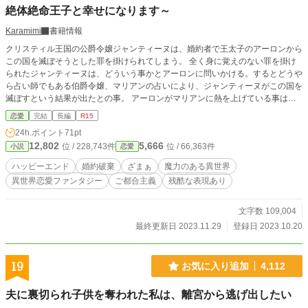
絶体絶命王子と幸せになります～
Karamimi
書籍情報
クリスティル王国の公爵令嬢ジャンティーヌは、婚約者で王太子のアーロンから
この国を滅ぼそうとした罪を掛けられてしまう。 全く身に覚えのない罪を掛け
られたジャンティーヌは、どういう事かとアーロンに問いかける。するとどうや
ら占い師でもある伯爵令嬢、マリアンの占いにより、ジャンティーヌがこの国を
滅ぼすという結果が出たとの事。 アーロンがマリアンに熱を上げている事は理
解していたが、いくら何でもその様な根拠のない理由で、自分に罪を着せるだな
恋愛
完結
長編
R15
んて…と、呆れるジャンティーヌ。そんな彼女を他所に、アーロンはジャンティ
24h.ポイント
71pt
ーヌをあろう事か、魔女が支配する国、グリーズン王国への追放を決めてしま
12,802
5,666
位 / 228,743件
位 / 66,363件
小説
恋愛
う。 “私がこの国を滅ぼすとおっしゃいましたね…その未来、必ず実現して差し
上げますわ…” 追放される寸前、ジャンティーヌは最後の強がりからアーロンた
ハッピーエンド
婚約破棄
ざまぁ
魔力のある異世界
ちにそう言い残した。 追放後、あいつらだけは、絶対に許さない！そう強く思
異世界恋愛ファンタジー
ご都合主義
残酷な表現あり
ったジャンティーヌだが、意識がもうろうとし、襲い掛かって来る魔物たちにな
すすべもない。このまま死ぬのか…と覚悟したジャンティーヌ。 だが、そんな
彼女を助けてくれたのは、グリーズン王国の王子、ジルドだった。 ジルドやそ
文字数 109,004
の家臣、さらにジルドの姉、第一王女のシルビアの優しさに触れるジャンティー
最終更新日 2023.11.29
登録日 2023.10.20
ヌは、彼らを助けたいと強く思う様になっていく。 1000年に一度の魔力持ちと
言われたジャンティーヌ、グリーズン王国を救うため、かつて聖女だった魔女と
戦う事を決意するのだが、現実はそう甘くなくて… ※ざまぁ系が書きたくて書
19
お気に入り追加
4,112
いてみました。 よろしくお願いしますm(__)m
夫に裏切られ子供を奪われた私は、離宮から逃げ出したい