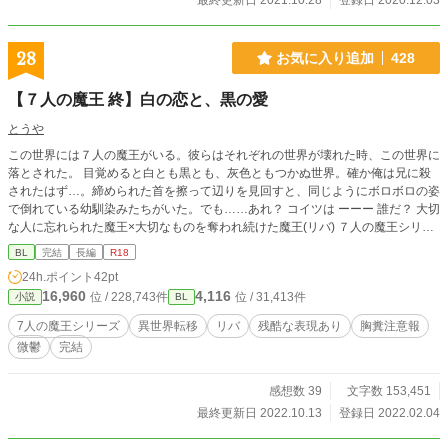
最終更新日 2021.10.28
登録日 2020.12.03
28
お気に入り追加
428
【７人の魔王 終】白の恋と、黒の愛
とうや
この世界には７人の魔王がいる。彼らはそれぞれの世界が壊れた時、この世界に
落とされた。 目覚めると白とも黒とも、灰色ともつかぬ世界。確か俺は兄に殺
されたはず…。締められた首を擦って辺りを見回すと、同じようにボロボロの姿
で倒れている幼馴染みたちがいた。でも……あれ？ コイツは ーーー 誰だ？ 大切
な人に忘れられた魔王×大切なものを奪われ続けた魔王(リバ) ７人の魔王シリー
ズ、始まりにして最終章。サイドストーリー多めで異世界滅亡までの1000年を
BL
完結
長編
R18
追います。《ふるきものども》のストーリーもちょこちょこ出ます。最後の伏線
24h.ポイント
42pt
回収です。 構成上、最初は微鬱が続いて、その後はお気楽に暮らします。 ******
16,960
4,116
位 / 228,743件
位 / 31,413件
小説
BL
************************************** ATTENTION **************
****************************** ＊独自設定があります。随時更新の【人物紹介とネ
7人の魔王シリーズ
異世界転移
リバ
残酷な表現あり
胸糞注意報
タバレ含む裏設定】を参考にしてください。 ＊人道に反する残酷な表現があり
微鬱
完結
ます。シリーズでわかるように、これは『神々が統治した世界が滅びる物語』で
す。善人悪人関係なく死にます。グロ、胸糞注意報です。 ＊信仰をどうこう言
う話ではありません。善悪ではなく生存競争の話です。 ＊コメントは返せませ
感想数 39
文字数 153,451
んが、ありがたく拝読してから認証しています(*´ω｀*)
最終更新日 2022.10.13
登録日 2022.02.04