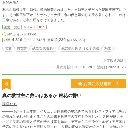
お好み焼き
私のお母様は学生時代に婚約破棄されました。当時王太子だった現国王陛下にで
す。その国王陛下が「リザベリーナ嬢。余の倅と婚約して後ろ盾になれ。これは
王命である」と私に圧をかけてきました。
恋愛
完結
ｼｮｰﾄｼｮｰﾄ
R15
24h.ポイント
305pt
4,316
2,230
位 / 228,743件
位 / 66,363件
小説
恋愛
恋愛
異世界
残酷な表現あり
親に振り回される子供達
溺愛
文字数 6,293
最終更新日 2022.01.28
登録日 2022.01.28
6
お気に入り追加
2
真の救世主に救いはあるか-銀花の誓い-
雨理 いち
———今から十三年前、イリュナ公国最後の星読みであるセレス・フィアは災厄
の訪れとそれを阻止することの出来る救世主の存在を予言した。 各国が総力を
上げて災厄の調査と予言の子の捜索を始め、予言から二年後ヴァルディア王国は
予言の子を見つけたと声明を発した。 災厄の正体も調査が続けられ、大陸の中