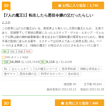
29
お気に入り追加
1,740
【7人の魔王1】転生したら悪役令嬢の父だったらしい
とうや
この世界には7人の魔王がいる。異世界より来たりし大罪の魔王たちが。 王弟で
あり、臣籍降下して筆頭公爵家に入ったユスティア・ヴァル・エネシア・ヴェル
ミア公爵は娘の婚約破棄劇場に巻き込まれて国家転覆の冤罪をかけられた。難攻
不落の監獄に送られる最中、ユスティアは日本人であった前世を思い出し ーー
ー そのまま馬車ごと《強欲の魔王》の領土の入り口とされるクレバスに捨てら
れる。 九死に一生を得たユスティアを拾ったのは、《強欲の魔王》と呼ばれる
BL
完結
長編
R18
少年だった。 生贄として廃棄された元公爵のおっさんが、天使みたいな魔王に
24h.ポイント
42pt
料理を貢いだり甘やかしまくったりする話です。中盤から受けが美少年→美青年
16,960
4,116
位 / 228,743件
位 / 31,413件
小説
BL
に成長します。 甘やかし元公爵×お子様魔王。主に攻め(元公爵)視点。 **********
********************************** ATTENTION ******************
BL
おじショタ？
7人の魔王シリーズ
異世界転移
残酷な表現あり
************************** ＊独自設定があります。随時更新の【人物紹介とネタ
微ザマァ
悪役令嬢の父
料理するオッサン
攻め視点
バレ含む裏設定】を参考にしてください。 ＊子供に関するセンシティブかつ、
人道に反する残酷な表現があります。グロ、胸糞注意報です。エロはあんまりあ
りません。 ＊コメントは返せませんが、ありがたく拝読してから認証していま
感想数 40
文字数 60,841
す。 ＊ストックがあれば毎日0時ごろ更新。1話あたりの文字数は少ないです。
最終更新日 2021.03.13
登録日 2021.01.29
30
お気に入り追加
668