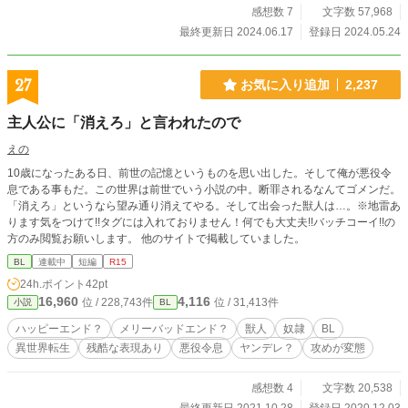
感想数 7
文字数 57,968
最終更新日 2024.06.17
登録日 2024.05.24
27
お気に入り追加
2,237
主人公に「消えろ」と言われたので
えの
10歳になったある日、前世の記憶というものを思い出した。そして俺が悪役令
息である事もだ。この世界は前世でいう小説の中。断罪されるなんてゴメンだ。
「消えろ」というなら望み通り消えてやる。そして出会った獣人は…。※地雷あ
ります気をつけて!!タグには入れておりません！何でも大丈夫!!バッチコーイ!!の
方のみ閲覧お願いします。 他のサイトで掲載していました。
BL
連載中
短編
R15
24h.ポイント
42pt
16,960
4,116
位 / 228,743件
位 / 31,413件
小説
BL
ハッピーエンド？
メリーバッドエンド？
獣人
奴隷
BL
異世界転生
残酷な表現あり
悪役令息
ヤンデレ？
攻めが変態
感想数 4
文字数 20,538