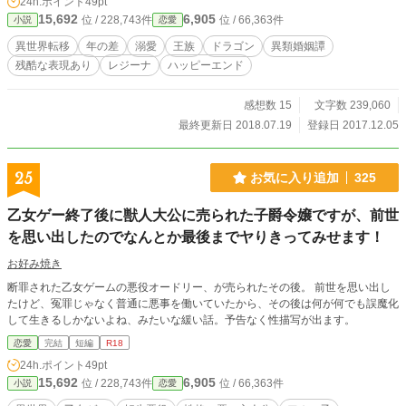
24h.ポイント
49pt
ートは黒杉くろん様からいただいたもので、くろんさんの許
15,692
6,905
位 / 228,743件
位 / 66,363件
小説
恋愛
可を得て掲載しています。 ★サブタイトルの後ろに★がつい
ているものは、いただいたファンアートをページの最後に載
異世界転移
年の差
溺愛
王族
ドラゴン
異類婚姻譚
せています。 ★カクヨム、ツギクルにも掲載しています。
残酷な表現あり
レジーナ
ハッピーエンド
感想数 15
文字数 239,060
最終更新日 2018.07.19
登録日 2017.12.05
25
お気に入り追加
325
乙女ゲー終了後に獣人大公に売られた子爵令嬢ですが、前世
を思い出したのでなんとか最後までヤりきってみせます！
お好み焼き
断罪された乙女ゲームの悪役オードリー、が売られたその後。 前世を思い出し
たけど、冤罪じゃなく普通に悪事を働いていたから、その後は何が何でも誤魔化
して生きるしかないよね、みたいな緩い話。予告なく性描写が出ます。
恋愛
完結
短編
R18
24h.ポイント
49pt
15,692
6,905
位 / 228,743件
位 / 66,363件
小説
恋愛