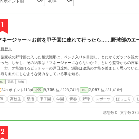
1
マネージャー～お前を甲子園に連れて行ったら……野球部のエ
夏目碧央
強豪校の野球部に入った相沢瀬那は、ベンチ入りを目指し、とにかくガッツを認め
張った。しかし、その結果は「マネージャーにならないか？」という監督からの言葉
一方、才能溢れるピッチャーの戸田遼悠。瀬那は遼悠の才能を羨ましく思っていた
字通り血のにじむような努力をしている事を知る。
BL
完結
短編
9,706
2,057
24h.ポイント
113pt
位 / 228,741件
位 / 31,416件
小説
BL
BL
高校生
部活
甲子園
学園
青春
野球
スポーツ
ほっこり
感想数 0
文字数 37,
2