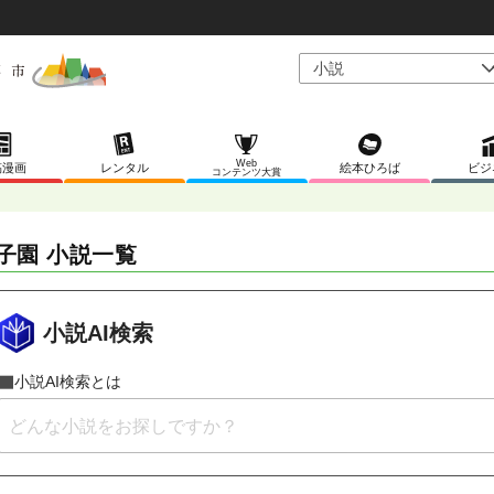
Web
稿漫画
レンタル
絵本ひろば
ビジ
コンテンツ大賞
子園 小説一覧
小説AI検索
小説AI検索とは