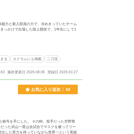
体能力と新入部員の力で、冷めきっていたチーム
きっかけで出場した陸上競技で、1年生にして1
生きる
カクヨムにも掲載
二刀流
163
最終更新日 2026.08.06
登録日 2026.03.27
お気に入り追加
43
う称号を手にした。 その時、投手だった空野彗
手だった武山一星は全試合でマスクを被ってリー