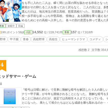
をも手に入れた二人は、瞬く間にお茶の間を賑わせる存在となった。 もちろん、新しいスターを常に欲して
豪校がその卵たる二人を放っておく訳もなく。 二人の元には、多
選んだのは、地元埼玉の県立高校、彩星高校だった。 部員数は７０名弱だが、その実は三年連続一回戦負けの弱小
校一歩手前な崖っぷち中堅高校。 怪物は、ある困難を乗り越えるためにその高校へ。 天才は、ある理由で野球を諦
めるためにその高校へ入学した。 各々の別の意思を持って選んだ高校で、本来会うはずのなかった運命が交差す
る。 衝突もしながら協力もし、共に高校野球の頂へ挑む二人。 圧倒的な実績と衝撃的な結果で、二人は〝彗星バッ
青春
連載中
長編
テリー〟と呼ばれるようになり、高校野球だけではなく野球界を賑わせることとなる。
14,552
157
24h.ポイント
56pt
位 / 228,741件
位 / 7,918件
小説
青春
現れるそれは、ある人には願いを叶える吉兆となり、ある人には夢
呼ばれた二人の少年と、人を惑わす光と遭ってしまった人達の物語。 ☆ 第一部表紙絵制作者
野球
甲子園
青春
高校野球
高校生
ヒューマンドラマ
コメディ
苑＊Shion様《https://pixiv.net/users/43889070》 第二部表紙絵制
anana1》 第三部表紙絵制作者様→NYAZU様《https://skima.jp/profile?id=156412》 登場人物
感想数 2
文字数 354,
andazhu.webnode.jp/%e5%bd%97%e6%98%9f%e3%81%a8
9%bb%e5%a0%b4%e4%ba%ba%e7%89%a9%e3%80%91/
4
ミッドサマー・ゲーム
an
『暗号は日曜に解け』で見事に難解な暗号を解読した３人の新しい
テリー甲子園」が今年も開催されることになった。 難解な暗号を
ることに決めたのだが、規定では高校生４人までとなっている。 
とになった。 果たして裕介たちはどんな成績を勝ち取れるのか・