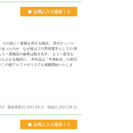
お気に入り追加
1
 その前に一度膝を屈する物語。 世代ナンバー
があったのか、なぜ彼はプロ野球選手としての 将
もう一度物語の歯車は動き出す。 もう一度言お
作品は「半身転生」の前日
がこの後アルファポリスでも掲載開始いたしま
013
最終更新日 2021.09.11
登録日 2021.09.11
お気に入り追加
0