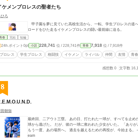
イケメンプロレスの聖者たち
ちひろ
甲子園を夢に見ていた高校生活から、一転、学生プロレスの道へ
ロードをひた走るイケメンプロレスの闘い最前線に迫る。
青春
完結
短編
228,741
7,918
24h.ポイント
0pt
位 / 228,741件
位 / 7,918件
小説
青春
プロレス
学生プロレス
格闘技
イケメン
ライバル
仲間
友情
青
感想数 0
文字数 16,
8
.E.M.O.U.N.D.
新田朝弥
最終回、二アウト三塁。 あの日、打たれた一球が、すべてを止めた
球から逃げた。 だが、彼の一球に救われた少女がいた。 「ありがとう」──その言葉が、止まった時間を動かす。
もう一度、あの場所へ。 過去を越えるための再投が、今始まる。 ──Return Echo Memory Of Unfinished Ninth Dr
eam