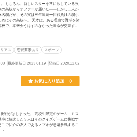
いる強
数の高校からオファーが届いた――しかし二人が
 彗星――怪しげな尾と共に
を奪う凶兆となる。 この物語は、そんな彗星と
様→紫
シリアス
恋愛要素あり
スポーツ
作者様→和輝こころ様《https://twitter.com/honeyb
集です→https://jiechu
808
最終更新日 2023.01.19
登録日 2020.12.02
%e9%81%ad%e3%81%86%e3%80%90%e7%9
お気に入り追加
0
挑戦がはじまった。 高校生限定のゲーム「ミス
見事に解読した３人はそのクイズゲームに挑戦す
そこで祐介の友人であるノブオが急遽参戦するこ
・・