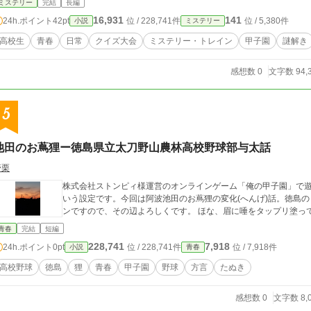
ミステリー
完結
長編
16,931
141
24h.ポイント
42pt
位 / 228,741件
位 / 5,380件
小説
ミステリー
高校生
青春
日常
クイズ大会
ミステリー・トレイン
甲子園
謎解き
感想数 0
文字数 94,
5
池田のお蔦狸ー徳島県立太刀野山農林高校野球部与太話
野栗
株式会社ストンピィ様運営のオンラインゲーム「俺の甲子園」で
いう設定です。今回は阿波池田のお蔦狸の変化(へんげ)話。徳島
ンですので、その辺よろしくです。 ほな、眉に唾をタ
青春
完結
短編
228,741
7,918
24h.ポイント
0pt
位 / 228,741件
位 / 7,918件
小説
青春
高校野球
徳島
狸
青春
甲子園
野球
方言
たぬき
感想数 0
文字数 8,