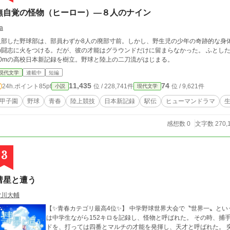
無自覚の怪物（ヒーロー）―８人のナイン
la
入部した野球部は、部員わずか8人の廃部寸前。しかし、野生児の少年の奇跡的な身
の闘志に火をつける。だが、彼の才能はグラウンドだけに留まらなかった。 ふとした
00mの高校日本新記録を樹立。野球と陸上の二刀流がはじまる。
現代文学
連載中
短編
11,435
74
24h.ポイント
85pt
位 / 228,741件
位 / 9,621件
小説
現代文学
甲子園
野球
青春
陸上競技
日本新記録
駅伝
ヒューマンドラマ
感想数 0
文字数 270,
3
彗星と遭う
皆川大輔
【✨青春カテゴリ最高4位✨】 中学野球世界大会で〝世界一〟とい
は中学生ながら152キロを記録し、怪物と呼ばれた。 その時、捕
ドを、打っては四番とマルチの才能を発揮し、天才と呼ばれた。 突出した実力を持っていながら世界一という実績