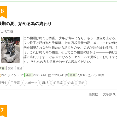
6
最期の夏、始める為の終わり
片山瑛二朗
この物語は終わる物語。 少年が青年になり、もう一度立ち上がる。
ワン投手と呼ばれた千葉新。 彼の高校最後の夏、彼にいったい何
来を嘱望されながら舞台から消えたのか。 この物語が終わる時、
う、これは終わりの物語、そしてこの物語の続きは ――――再び立ち上がる物語だ。 本
譚に当たります。 小説家になろう、カクヨムで掲載しております
す。 そちらの方も是非合わせてお読みください。
青春
完結
短編
228,741
7,918
24h.ポイント
0pt
位 / 228,741件
位 / 7,918件
小説
青春
野球
甲子園
スポーツ
SNS
前日譚
短編
完結
感想数 0
文字数 9,
7