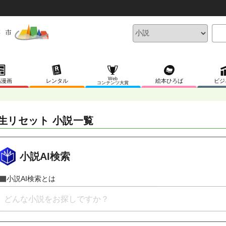
Web
稿漫画
レンタル
絵本ひろば
ビジ
コンテンツ大賞
生リセット 小説一覧
小説AI検索
小説AI検索とは