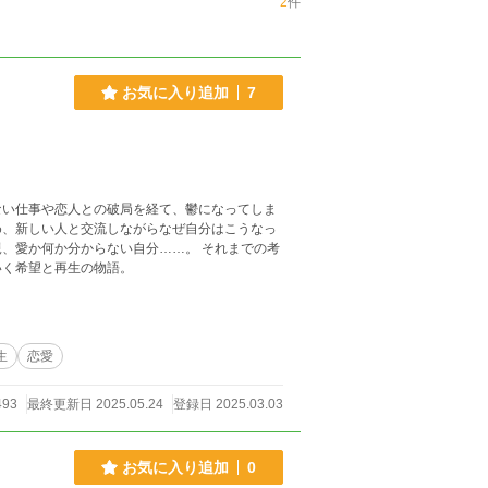
2
件
お気に入り追加
7
ない仕事や恋人との破局を経て、鬱になってしま
め、新しい人と交流しながらなぜ自分はこうなっ
、愛か何か分からない自分……。 それまでの考
いく希望と再生の物語。
生
恋愛
493
最終更新日 2025.05.24
登録日 2025.03.03
お気に入り追加
0