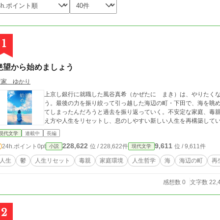
1
絶望から始めましょう
葦家 ゆかり
上京し銀行に就職した風谷真希（かぜたに まき）は、やりたく
う。最後の力を振り絞って引っ越した海辺の町・下田で、海を眺
てしまったんだろうと過去を振り返っていく。不安定な家庭、毒親
え方や人生をリセットし、息のしやすい新しい人生を再構築して
現代文学
連載中
長編
228,622
9,611
24h.ポイント
0pt
位 / 228,622件
位 / 9,611件
小説
現代文学
人生
鬱
人生リセット
毒親
家庭環境
人生哲学
海
海辺の町
再
感想数 0
文字数 22,
2