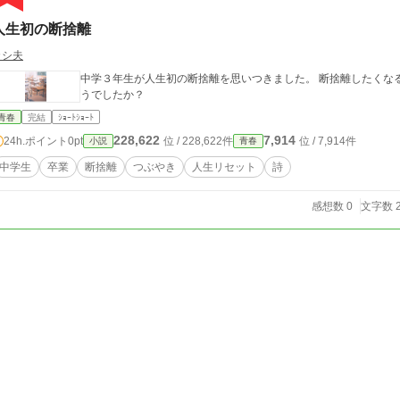
人生初の断捨離
カシ夫
中学３年生が人生初の断捨離を思いつきました。 断捨離したくな
うでしたか？
青春
完結
ｼｮｰﾄｼｮｰﾄ
228,622
7,914
24h.ポイント
0pt
位 / 228,622件
位 / 7,914件
小説
青春
中学生
卒業
断捨離
つぶやき
人生リセット
詩
感想数 0
文字数 2