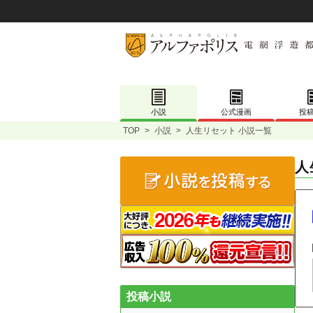
小説
公式漫画
投
TOP
>
小説
>
人生リセット 小説一覧
人
投稿小説