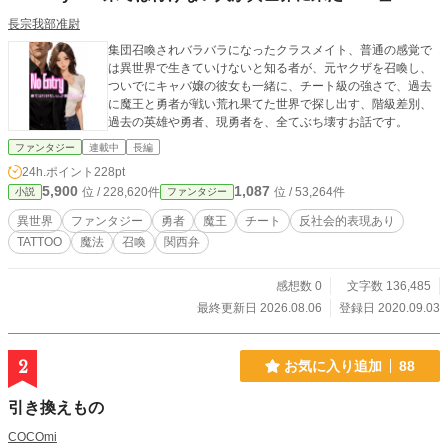
長宗我部准尉
集団召喚されバラバラになったクラスメイト、普通の感覚で
は異世界で生きていけないと知る者が、元ヤクザを召喚し、
ついでにキャバ嬢の彼女も一緒に、チート級の強さで、過去
に魔王と勇者が戦い荒れ果てた世界で探し出す、階級差別、
過去の英雄や勇者、現勇者を、全てぶち壊すお話です。
ファンタジー
連載中
長編
24h.ポイント
228pt
5,900
1,087
位 / 228,620件
位 / 53,264件
小説
ファンタジー
異世界
ファンタジー
勇者
魔王
チート
反社会的表現あり
TATTOO
魔法
召喚
関西弁
感想数 0
文字数 136,485
最終更新日 2026.08.06
登録日 2020.09.03
2
お気に入り追加
88
引き換えもの
COCOmi