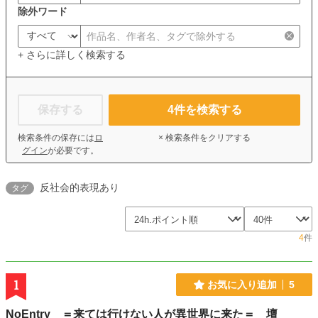
除外ワード
+ さらに詳しく検索する
保存する
4
件を検索する
検索条件の保存には
ロ
× 検索条件をクリアする
グイン
が必要です。
反社会的表現あり
タグ
4
件
1
お気に入り追加
5
NoEntry ＝来ては行けない人が異世界に来た＝ 壇