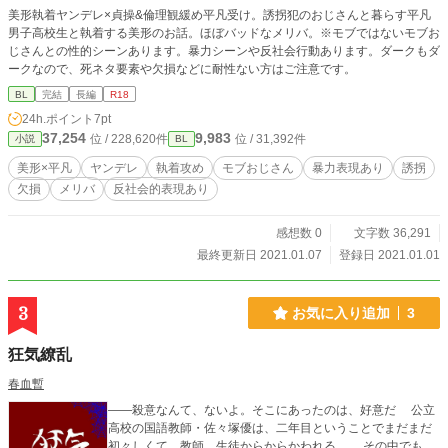
美形執着ヤンデレ×貞操&倫理観緩め平凡受け。誘拐犯のおじさんと暮らす平凡
男子高校生と執着する美形のお話。ほぼバッドなメリバ。※モブではないモブお
じさんとの性的シーンあります。暴力シーンや反社会行動あります。ダークもダ
ークなので、死ネタ要素や欠損などに耐性ない方はご注意です。
BL
完結
長編
R18
24h.ポイント
7pt
37,254
9,983
位 / 228,620件
位 / 31,392件
小説
BL
美形×平凡
ヤンデレ
執着攻め
モブおじさん
暴力表現あり
誘拐
欠損
メリバ
反社会的表現あり
感想数 0
文字数 36,291
最終更新日 2021.01.07
登録日 2021.01.01
3
お気に入り追加
3
狂気繚乱
春血暫
――殺意なんて、ないよ。そこにあったのは、好意だ 公立
高校の国語教師・佐々塚優は、二年目ということでまだまだ
初々しくて、教師、生徒からからかわれる。 その中でも、