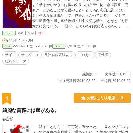
よく優をからかうのは優のクラスの女子生徒・永逕高嶺。高
嶺は、とあることから優のことをとても好意的に思ってい
る。その愛情表現として、優をからかっている。 そして、
優の教育係の同じ国語教師・川中文弘も優のことをとても好
意的に見ている。 優は、どちらの好意に応えるのか。 そ
れとも、応えないのか。 同じ男を愛した男女の恋愛劇が、
ホラー
完結
短編
R18
始まる。 (この作品は、異常性癖を取り扱っております)
24h.ポイント
0pt
228,620
8,500
位 / 228,620件
位 / 8,500件
小説
ホラー
サイコ
サスペンス
反社会的表現あり
エロあり
同性愛
狂気シリーズ
感想数 0
文字数 18,841
最終更新日 2016.08.22
登録日 2016.08.22
4
お気に入り追加
9
綺麗な薔薇には棘がある。
春血暫
――隠すことなんて、不可能に近かった。 天才シリアルキ
ラーで終身刑の皐月慧亮は暇つぶしに、と警察の捜査に協力