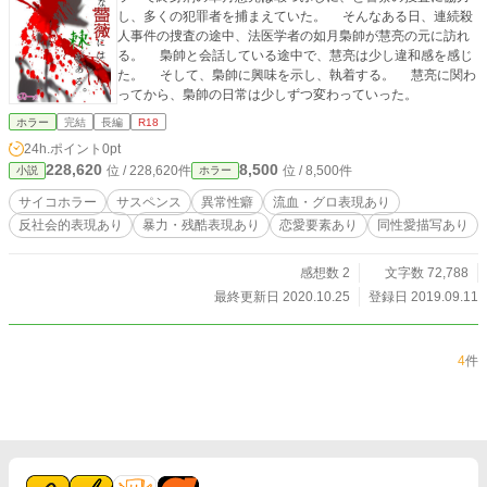
し、多くの犯罪者を捕まえていた。 そんなある日、連続殺
人事件の捜査の途中、法医学者の如月梟帥が慧亮の元に訪れ
る。 梟帥と会話している途中で、慧亮は少し違和感を感じ
た。 そして、梟帥に興味を示し、執着する。 慧亮に関わ
ってから、梟帥の日常は少しずつ変わっていった。
ホラー
完結
長編
R18
24h.ポイント
0pt
228,620
8,500
位 / 228,620件
位 / 8,500件
小説
ホラー
サイコホラー
サスペンス
異常性癖
流血・グロ表現あり
反社会的表現あり
暴力・残酷表現あり
恋愛要素あり
同性愛描写あり
感想数 2
文字数 72,788
最終更新日 2020.10.25
登録日 2019.09.11
4
件