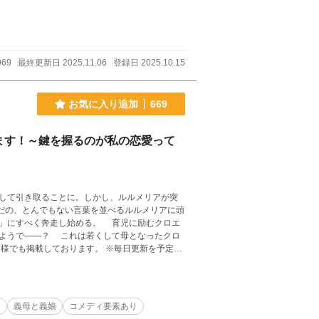
069
最終更新日 2025.11.06
登録日 2025.10.15
お気に入り追加
669
ます！～鍵を握るのが私の恋愛って
して引き取ることに。しかし、ルルメリアが突
だの、とんでもない言葉を並べるルルメリアに頭
走し始める。 育児に励むクロエ
して母となったクロ
り
義母と義娘
コメディ要素あり