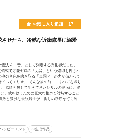
お気に入り追加
17
花させたら、冷酷な近衛隊長に溺愛
こは魔力を「音」として測定する異世界だった。
定儀式で才能ゼロの「无音」という烙印を押され
の魂の音色を聴き取る「真調べ」の力が備わって
せていくエリオ。 そんな彼の前に、すべてを凍り
。 感情を殺して生きてきたシリルの奥底に、優
オは、彼を救うために巨大な権力と対峙すること
落貴族と孤独な最強騎士が、偽りの秩序を打ち砕
ハッピーエンド
AI生成作品