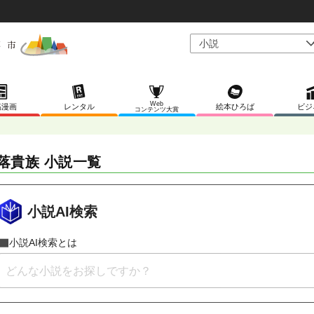
Web
稿漫画
レンタル
絵本ひろば
ビジ
コンテンツ大賞
落貴族 小説一覧
小説AI検索
小説AI検索とは