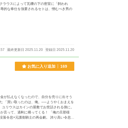
クラウスによって瓦礫の下の密室に「飼われ
屈辱的な奉仕を強要されるセトは、憎むべき男の
157
最終更新日 2025.11.20
登録日 2025.11.20
お気に入り追加
169
借金が払えなくなったので、自分を売りに出そう
えを
、過剰に構ってくる！ 「俺の旦那様
は成人向けの表現があります。