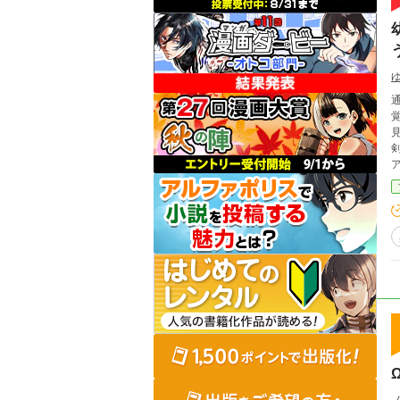
見
が
ヒロ
兄
ウィン・