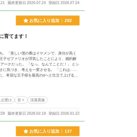
121
最終更新日 2026.07.24
登録日 2026.07.24
お気に入り追加
292
に育てます！
持ち、「美しい僕の番はイケメンで、身分が高く
王子ゼファリオが浮気したことにより、婚約解
、考えを一変させる。 「これは……
屈な王子α×己の美貌にだけはプライドがあるΩのお話です！
人公受け
甘々
没落貴族
228
最終更新日 2026.02.19
登録日 2026.01.22
お気に入り追加
137