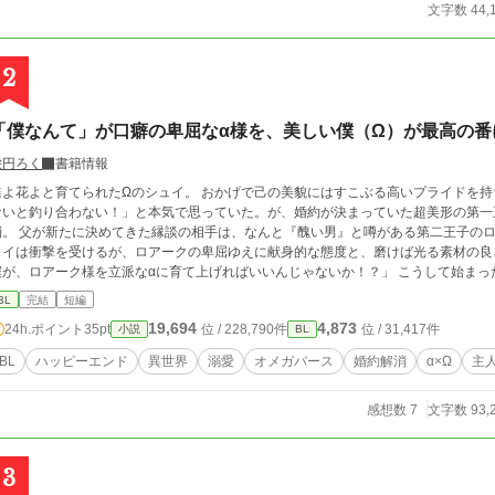
文字数 44,
2
「僕なんて」が口癖の卑屈なα様を、美しい僕（Ω）が最高の番
栄円ろく
書籍情報
蝶よ花よと育てられたΩのシュイ。 おかげで己の美貌にはすこぶる高いプライドを
ないと釣り合わない！」と本気で思っていた。が、婚約が決まっていた超美形の第一
と『醜い男』と噂がある第二王子のロアークだった。 「なっ、なんてことだ！」 とシ
ュイは衝撃を受けるが、ロアークの卑屈ゆえに献身的な態度と、磨けば光る素材の良さに気づき
が、ロアーク様を立派なαに育て上げればいいんじゃないか！？」 こうして始まった、卑屈な王子様を最高のαへと仕立て上げるた
自分磨きプロデュース。 ロアークの服を選び、肌を整え、自信を持たせていくうちに、気づけばシュイの方が、ロアークの真
BL
完結
短編
っ直ぐな優しさに毒気を抜かれていき――！？ 自信ゼロの卑
19,694
4,873
24h.ポイント
35pt
位 / 228,790件
位 / 31,417件
小説
BL
BL
ハッピーエンド
異世界
溺愛
オメガバース
婚約解消
α×Ω
主
感想数 7
文字数 93,
3