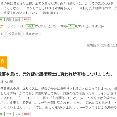
革命の炎に包まれた王都、全てを失った誇り高き伯爵セトは、かつての忠実な執事・
る」こととなる。 「生かしてほしければ対価を払え」――逆転した主従関係の中、
指に快楽を刻み込まれていく。 ※はr18です。
BL
完結
短編
R18
25,298
6,357
24h.ポイント
21pt
位 / 228,790件
位 / 31,417件
小説
BL
BL
没落貴族
執事攻め
感想数 0
文字数 11,
6
没落令息は、元許嫁の護衛騎士に買われ所有物になりました。
桜塚あお華
没落貴族の令息・ユリウスは、借金のかたに身売りされることになってしまった。 
したその時、かつて自分の護衛騎士であり、許嫁の兄でもあった男・カインが現れた 「買い取ったのは、俺。──ようやくおま
……はい！？」 嘗て『主従関係』だった二人。 だが今では立場逆転、ユリウスはカインの屋敷でお世話される側に。
風呂も、食事も、着替えも、なぜか全部世話される。 しかも「昔の約束を果たす」とか言って
、もういませんよ！」 「では、新しく俺がなればいい」 ──ツッコミどころ満載の没落令息×元護衛騎士の再会劇。 誇り高い令息
と、不器用な溺愛騎士の甘くて笑える同居生活が始まる！ ※表示
BL
完結
長編
R18