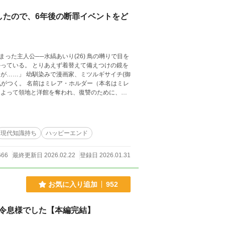
したので、6年後の断罪イベントをど
た主人公──水縞あいり(26) 鳥の囀りで目を
っている。 とりあえず着替えて備えつけの鏡を
がつく。 名前はミレア・ホルダー（本名はミレ
によって領地と洋館を奪われ、復讐のために、フ
罪されてしまうキャラだった。 原作は未完だ
で原作だと生死不明になる、イザベラの腹違いの
現代知識持ち
ハッピーエンド
レア・
666
最終更新日 2026.02.22
登録日 2026.01.31
お気に入り追加
952
令息様でした【本編完結】