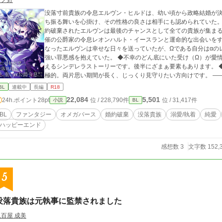
ノノ野
没落寸前貴族の令息エルヴン・ヒルドは、幼い頃から政略結婚が
ち振る舞いを心掛け、その性格の良さは相手にも認められていた。
約破棄されたエルヴンは最後のチャンスとして全ての貴族が集ま
催の公爵家の令息レオンハルト・イースランと運命的な出会いをす
なったエルヴンは幸せな日々を送っていたが、Ωである自分はαの
強い罪悪感を抱えていた。 ◆不幸のどん底にいた受け（Ω）が愛情深い攻め（α）に救われてハッピーエンドを迎
えるシンデレラストーリーです。後半にざまぁ要素もあります。 
極的。両片思い期間が長く、じっくり見守りたい方向けです。 ――――――――― ◆本編13万7500文字ほど、そ
れ以降は番外編。 ◆オメガバースBL作品（独自設定あり）です。
BL
連載中
長編
R18
読んでください。※印が付いている話はR18です。
22,084
5,501
24h.ポイント
28pt
位 / 228,790件
位 / 31,417件
小説
BL
BL
ファンタジー
オメガバース
婚約破棄
没落貴族
溺愛/執着
純愛
ハッピーエンド
感想数 3
文字数 152,
5
没落貴族は元執事に監禁されました
八百屋 成美