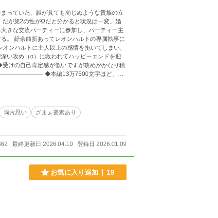
決まっていた。誰が見ても恥じぬような貴族の立
 だが第2の性がΩだと分かると状況は一変。婚
る大きな交流パーティーに参加し、パーティー主
る。 紆余曲折あってレオンハルトの専属執事に
レオンハルトに主人以上の感情を抱いてしまい、
◆受けの自己肯定感が低いですが攻めがかなり積
 ◆社会問題については深く考えず軽い気持ちで
両片思い
ざまぁ要素あり
362
最終更新日 2026.04.10
登録日 2026.01.09
お気に入り追加
19