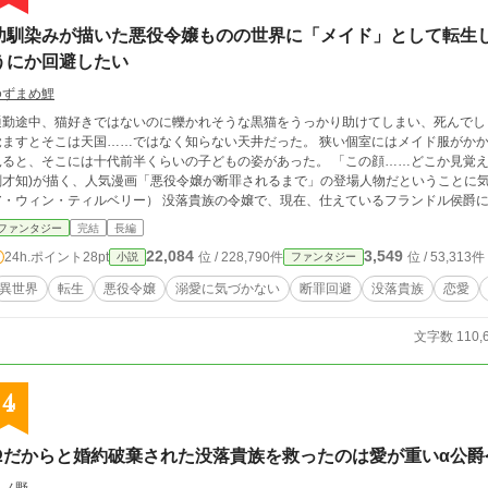
幼馴染みが描いた悪役令嬢ものの世界に「メイド」として転生
うにか回避したい
ゆずまめ鯉
通勤途中、猫好きではないのに轢かれそうな黒猫をうっかり助けてしまい、死んでしまっ
覚ますとそこは天国……ではなく知らない天井だった。 狭い個室にはメイド服がかか
ると、そこには十代前半くらいの子どもの姿があった。 「この顔……どこか見覚えが……」 幼馴染みで漫画家、ミツルギサイチ(御
剣才知)が描く、人気漫画「悪役令嬢が断罪されるまで」の登場人物だということに気
ア・ウィン・ティルベリー） 没落貴族の令嬢で、現在、仕えているフランドル侯爵
ランドル侯爵の長女イザベラが悪役令嬢になるのを止めず、むしろ後押しして見事断
ファンタジー
完結
長編
、相談を受けていたのでどういう結末を迎えるのか知っている。 「二期アニメもまだ見てないし、どうせ転生するなら村人Aとか
22,084
3,549
24h.ポイント
28pt
位 / 228,790件
位 / 53,313件
小説
ファンタジー
インの母親がよかった……！！」 幼馴染みの描く世界に転生してしまった水縞あいり＝ミレアが、フランドル侯爵家で断罪回避
するべく、イザベラをどうにかお淑やかな女性になるように導いている途中。 病弱
異世界
転生
悪役令嬢
溺愛に気づかない
断罪回避
没落貴族
恋愛
エミールに、協力してもらっているうちに求愛されていることに気づいてしまい──。 エミール・ディ・フランドル(20)×ミ
ティルベリー(18) 全30話の予定で現在、執筆中です。2月下旬に完結予定です。 タイトルや内容が変更になる場合もありま
文字数 110,
す。ご了承ください。
4
Ωだからと婚約破棄された没落貴族を救ったのは愛が重いα公爵