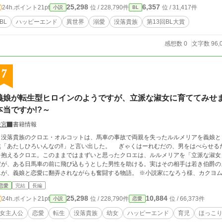
25,298
6,357
24h.ポイント
21pt
位 / 228,790件
位 / 31,417件
小説
BL
BL
ハッピーエンド
異世界
溺愛
没落貴族
第13回BL大賞
感想数 0
文字数 96,
7
義娘が転生型ヒロインのようですが、立派な淑女に育ててみせ
本当ですか!?～
咲宮
書籍情報
没落貴族のクロエ・オルコットは、馬車の事故で両親を失ったルルメリアを義娘と
然「あたしひろいんなの‼」と言い出した。 ぎゃくはーれむだの、男をはべらせる
を抱えるクロエ。このままではまずいと思ったクロエは、ルルメリアを「立派な淑女」にすべく奔
が、ある日馬車の前に飛び込もうとした男性を助ける。実はその相手は若き伯爵のようで――？ これは若く
、義娘と恋愛に翻弄されながらも奮闘する物語。 ※小説家になろう様、カクヨム様でも掲載しております。 ※毎日更新を予定し
ております。
恋愛
完結
長編
25,298
10,884
24h.ポイント
21pt
位 / 228,790件
位 / 66,373件
小説
恋愛
女主人公
恋愛
転生
没落貴族
幼女
ハッピーエンド
育児
ほっこ