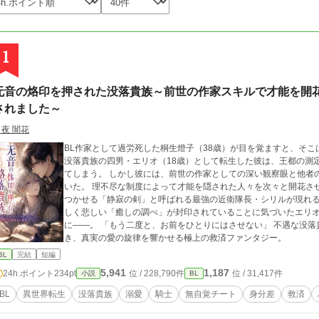
1
无音の烙印を押された没落貴族～前世の作家スキルで才能を開
されました～
月夜 闇花
BL作家として過労死した桐生燈子（38歳）が目を覚ますと、そ
没落貴族の四男・エリオ（18歳）として転生した彼は、王都の測
てしまう。 しかし彼には、前世の作家としての深い観察眼と他者
いた。 理不尽な制度によって才能を隠された人々を次々と開花さ
つかせる「静寂の剣」と呼ばれる最強の近衛隊長・シリルが現れる
しく悲しい「癒しの調べ」が封印されていることに気づいたエリ
に――。 「もう二度と、お前をひとりにはさせない」 不遇な没
き、真実の愛の旋律を響かせる極上の救済ファンタジー。
BL
完結
短編
5,941
1,187
24h.ポイント
234pt
位 / 228,790件
位 / 31,417件
小説
BL
BL
異世界転生
没落貴族
溺愛
騎士
無自覚チート
身分差
救済