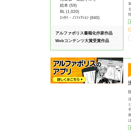
絵本 (59)
BL (1,020)
ｴｯｾｲ・ﾉﾝﾌｨｸｼｮﾝ (840)
アルファポリス書籍化作家作品
Webコンテンツ大賞受賞作品
と
手に入れた」 「
は