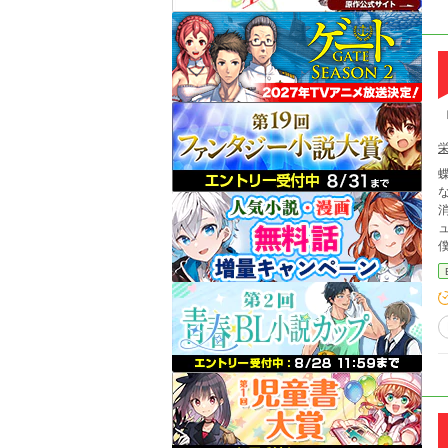
消。 父が新たに決めてきた縁談の相手は、なん
僕
めの、