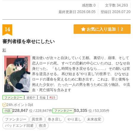
感想数 0
文字数 34,263
最終更新日 2026.08.05
登録日 2026.07.20
14
お気に入り追加
2
審判者様を幸せにしたい
彩
魔法使いが次々と自決していく王都。 裏切り、崩壊、そして
恋人ロードの死。 すべての悲劇の中心にいたのは、 ひなせ自
身だった。 「もし時間を巻き戻せるなら……」 その願いは世
界を逆流させる。 再び始まる“やり直し”の世界で、 ひなせは
ロードの運命を変えるために動き出す。 これは、罪と後悔を
抱えた少女が、 たった一人の男を救うために抗う物語。 ※流
血・死亡描写を含みます
ファンタジー
連載中
長編
R15
24h.ポイント
0pt
228,847
53,335
位 / 228,847件
位 / 53,335件
小説
ファンタジー
ファンタジー
異世界
巻き戻し
やり直し
未来改変
バッドエンド回避
救済