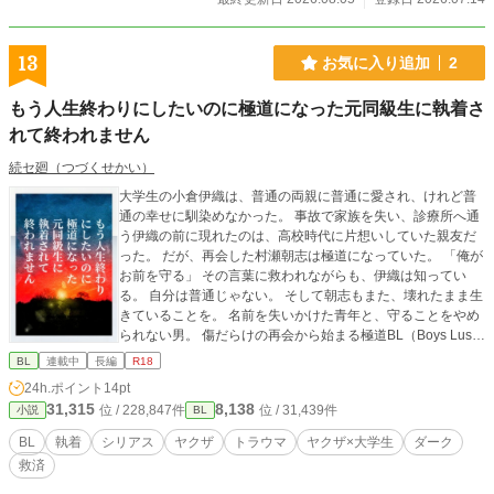
13
お気に入り追加
2
もう人生終わりにしたいのに極道になった元同級生に執着さ
れて終われません
続セ廻（つづくせかい）
大学生の小倉伊織は、普通の両親に普通に愛され、けれど普
通の幸せに馴染めなかった。 事故で家族を失い、診療所へ通
う伊織の前に現れたのは、高校時代に片想いしていた親友だ
った。 だが、再会した村瀬朝志は極道になっていた。 「俺が
お前を守る」 その言葉に救われながらも、伊織は知ってい
る。 自分は普通じゃない。 そして朝志もまた、壊れたまま生
きていることを。 名前を失いかけた青年と、守ることをやめ
られない男。 傷だらけの再会から始まる極道BL（Boys Lus
t） ※本作には暴力・流血・犯罪・精神疾患・性的描写を含み
BL
連載中
長編
R18
ます。また、死別やトラウマを想起させる内容があります。
24h.ポイント
14pt
閲覧の際はご注意ください。
31,315
8,138
位 / 228,847件
位 / 31,439件
小説
BL
BL
執着
シリアス
ヤクザ
トラウマ
ヤクザ×大学生
ダーク
救済