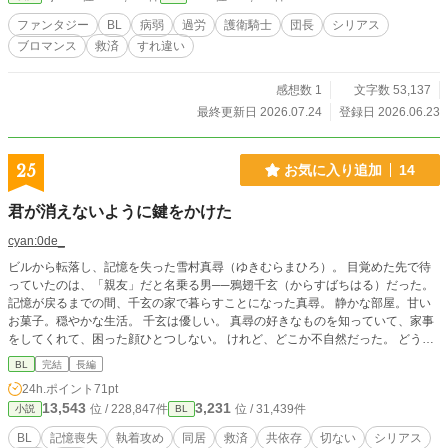
ファンタジー
BL
病弱
過労
護衛騎士
団長
シリアス
ブロマンス
救済
すれ違い
感想数 1
文字数 53,137
最終更新日 2026.07.24
登録日 2026.06.23
25
お気に入り追加
14
君が消えないように鍵をかけた
cyan:0de_
ビルから転落し、記憶を失った雪村真尋（ゆきむらまひろ）。 目覚めた先で待
っていたのは、「親友」だと名乗る男──鴉翅千玄（からすばちはる）だった。
記憶が戻るまでの間、千玄の家で暮らすことになった真尋。 静かな部屋。甘い
お菓子。穏やかな生活。 千玄は優しい。 真尋の好きなものを知っていて、家事
をしてくれて、困った顔ひとつしない。 けれど、どこか不自然だった。 どうし
て彼は自分のことをそんなに知っているのか。 どうして触れそうで触れないの
BL
完結
長編
か。 どうして、外へ出ることと仕事部屋に入ることだけは禁じるのか。 やがて
24h.ポイント
71pt
真尋は、少しずつ思い出していく。 あの日、自分が失くしたものと、 千玄がず
13,543
3,231
位 / 228,847件
位 / 31,439件
小説
BL
っと手放せなかったものを。
BL
記憶喪失
執着攻め
同居
救済
共依存
切ない
シリアス