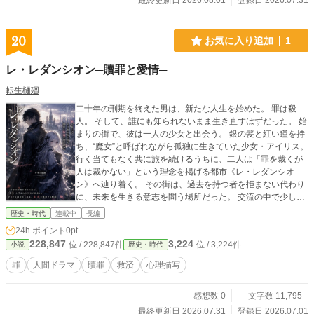
最終更新日 2026.08.01
登録日 2026.07.31
20
お気に入り追加
1
レ・レダンシオン─贖罪と愛情─
転生樋廻
二十年の刑期を終えた男は、新たな人生を始めた。 罪は殺
人。 そして、誰にも知られないまま生き直すはずだった。 始
まりの街で、彼は一人の少女と出会う。 銀の髪と紅い瞳を持
ち、“魔女”と呼ばれながら孤独に生きていた少女・アイリス。
行く当てもなく共に旅を続けるうちに、二人は「罪を裁くが
人は裁かない」という理念を掲げる都市《レ・レダンシオ
ン》へ辿り着く。 その街は、過去を持つ者を拒まない代わり
に、未来を生きる意志を問う場所だった。 交流の中で少しず
つ心を開いていく男とアイリス。 しかしそれは、ただの再出
歴史・時代
連載中
長編
発ではなかった。 名を隠した過去、まだ語られていない罪、
24h.ポイント
0pt
そして彼を追う“何か”。 そして男の真の名前は…⁉︎ 贖罪と救済
228,847
3,224
位 / 228,847件
位 / 3,224件
小説
歴史・時代
が交錯するダークファンタジー・ヒューマンドラマ。
罪
人間ドラマ
贖罪
救済
心理描写
感想数 0
文字数 11,795
最終更新日 2026.07.31
登録日 2026.07.01