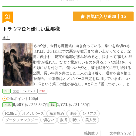
21
お気に入り追加
15
トラウマΩと優しい旦那様
水主
そのΩは、今日も魔術式に向き合っている。集中を途切れさ
せれば、忘れたはずの悪夢が喉元まで這い上がってくる。記
憶に蝕まれ、現実の輪郭が滲み始めると、決まって“優しい旦
那様”が現れた。ひどく愛おしいものを見るような笑顔を、そ
の顔に貼り付けて。 傷ついたΩと、彼を献身的に守り続ける
公爵。長い年月を共にした二人が辿り着く、運命を書き換え
る物語。 ※本作はオメガバース設定を採用しています。 α・
β・Ωという第二の性が存在し、αとΩは「番（つがい）」と呼
ばれる特別な絆で結ばれる世界です。一般に、番のαを失った
BL
完結
ｼｮｰﾄｼｮｰﾄ
R18
Ωは心身の均衡を崩し、生物学的な機能不全や深い絶望によ
24h.ポイント
156pt
って、やがて衰弱死するとされています。 本作では、この
8,507
1,771
位 / 228,847件
位 / 31,439件
小説
BL
「番」の仕組みに独自の設定・解釈を加えています。 他サイ
トにも掲載中
R18BL
オメガバース
執着攻め
溺愛
シリアス
ダークファンタジー
切ない
救済
呪い
美人受
感想数 0
文字数 9,932