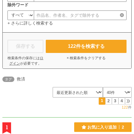
除外ワード
+ さらに詳しく検索する
保存する
122
件を検索する
検索条件の保存には
ロ
× 検索条件をクリアする
グイン
が必要です。
救済
タグ
1
2
3
4
122
件
1
お気に入り追加
2