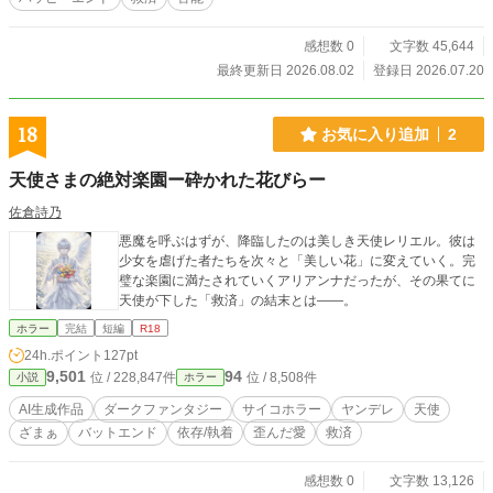
感想数 0
文字数 45,644
最終更新日 2026.08.02
登録日 2026.07.20
18
お気に入り追加
2
天使さまの絶対楽園ー砕かれた花びらー
佐倉詩乃
悪魔を呼ぶはずが、降臨したのは美しき天使レリエル。彼は
少女を虐げた者たちを次々と「美しい花」に変えていく。完
璧な楽園に満たされていくアリアンナだったが、その果てに
天使が下した「救済」の結末とは――。
ホラー
完結
短編
R18
24h.ポイント
127pt
9,501
94
位 / 228,847件
位 / 8,508件
小説
ホラー
AI生成作品
ダークファンタジー
サイコホラー
ヤンデレ
天使
ざまぁ
バットエンド
依存/執着
歪んだ愛
救済
感想数 0
文字数 13,126