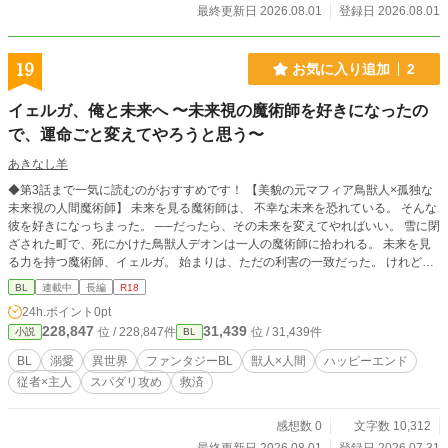
最終更新日 2026.08.01
登録日 2026.08.01
19
お気に入り追加
2
イェルガ、俺と未来へ 〜未来視の魔術師を好きになったの
で、運命ごと変えてやろうと思う〜
あきなし羊
◆第3話まで一気に読むのがおすすめです！ 【美貌の元マフィア鳥獣人×孤独な
未来視の人間魔術師】 未来を見る魔術師は、 不幸な未来を恐れている。 そんな
彼を好きになっちまった。 ──だったら、その未来を変えてやればいい。 雪に閉
ざされた町で、死にかけた鳥獣人デオンは一人の魔術師に拾われる。 未来を見
る力を持つ魔術師、イェルガ。 始まりは、ただの利害の一致だった。 けれど二
人は、誰にも見せられなかった孤独を少しずつ分かち合っていく。 未来を視る
BL
連載中
長編
R18
男と、未来を変える男。 これは、運命に抗う二人の恋の物語。
24h.ポイント
0pt
228,847
31,439
位 / 228,847件
位 / 31,439件
小説
BL
BL
溺愛
異世界
ファンタジーBL
獣人×人間
ハッピーエンド
従者×主人
スパダリ攻め
救済
感想数 0
文字数 10,312