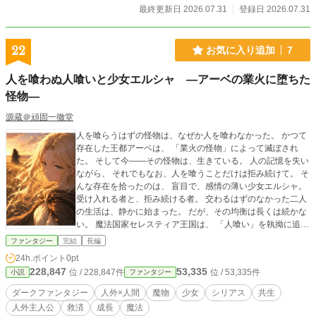
最終更新日 2026.07.31
登録日 2026.07.31
22
お気に入り追加
7
人を喰わぬ人喰いと少女エルシャ ―アーベの業火に堕ちた
怪物―
源蔵＠頑固一徹堂
人を喰らうはずの怪物は、なぜか人を喰わなかった。 かつて
存在した王都アーベは、 「業火の怪物」によって滅ぼされ
た。 そして今――その怪物は、生きている。 人の記憶を失い
ながら、 それでもなお、人を喰うことだけは拒み続けて。 そ
んな存在を拾ったのは、 盲目で、感情の薄い少女エルシャ。
受け入れる者と、拒み続ける者。 交わるはずのなかった二人
の生活は、静かに始まった。 だが、その均衡は長くは続かな
い。 魔法国家セレスティア王国は、 「人喰い」を執拗に追っ
ていた。 そして―― 怪物は、再び選ばされる。 喰らうか。
ファンタジー
完結
長編
それとも、失うか。
24h.ポイント
0pt
228,847
53,335
位 / 228,847件
位 / 53,335件
小説
ファンタジー
ダークファンタジー
人外×人間
魔物
少女
シリアス
共生
人外主人公
救済
成長
魔法