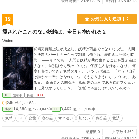
最終更新日 2026.08.06
登録日 2026.03.13
12
お気に入り追加
2
愛されたことのない妖精は、今日も抱かれる 2
Wataru
妖精売買禁止法が成立し、妖精は商品ではなくなった。 人間
と妖精のパートナーシップ制度も作られ、表向きは平等な時
代。 ――それでも。 人間と妖精が共に生きることを選ぶ者は
少なく、差別は今も残っていた。 何度も人を好きになり。 何
度も傷ついてきた妖精のルカ。 いつしか彼は、 「どうせ自分
は誰かの一番にはなれない」 そう思うようになっていた。 あ
る日。 既婚者との関係を、勤め先の上司である伯爵アシュレ
イに見つかってしまう。 「お前は本当にそれでいいのか？」
冷たいはずのその言葉が、なぜか胸に残る。 愛されることを
BL
連載中
長編
R18
諦めた妖精と、 それを許せない伯爵。 これは、 「どうせ愛
24h.ポイント
63pt
されない」と思い込んだ妖精が、 もう一度、自分を大切にし
14,386
3,462
位 / 228,847件
位 / 31,439件
小説
BL
てもいいと知るまでの物語。
妖精
BL
恋愛
歳の差
すれ違い
切ない
身分差
救済
感想数 0
文字数 4,369
最終更新日 2026.08.05
登録日 2026.07.14