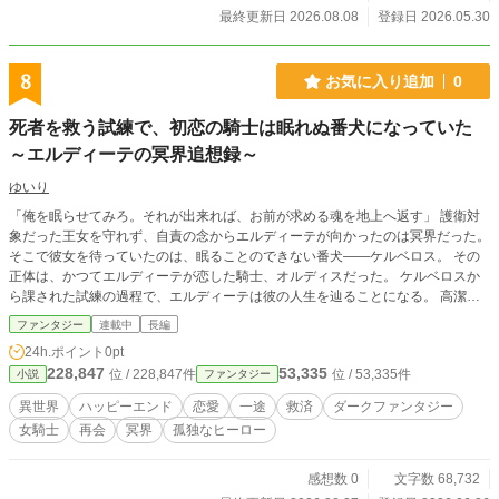
確認ください）
最終更新日 2026.08.08
登録日 2026.05.30
8
お気に入り追加
0
死者を救う試練で、初恋の騎士は眠れぬ番犬になっていた
～エルディーテの冥界追想録～
ゆいり
「俺を眠らせてみろ。それが出来れば、お前が求める魂を地上へ返す」 護衛対
象だった王女を守れず、自責の念からエルディーテが向かったのは冥界だった。
そこで彼女を待っていたのは、眠ることのできない番犬――ケルベロス。 その
正体は、かつてエルディーテが恋した騎士、オルディスだった。 ケルベロスか
ら課された試練の過程で、エルディーテは彼の人生を辿ることになる。 高潔で
誰よりも真っ直ぐだったオルディス。 しかし彼の人生は、冤罪、婚約破棄、騎
ファンタジー
連載中
長編
士団追放、そして死へと転がり落ちていく。 なぜ彼はケルベロスになったの
24h.ポイント
0pt
か。 過去を追ううち、エルディーテは二十年前の事件に隠された真実と、ケル
228,847
53,335
位 / 228,847件
位 / 53,335件
小説
ファンタジー
ベロスの秘密へ辿り着く。 令嬢としての人生を捨てた傷だらけの女騎士と、眠
れぬ番犬となった初恋の騎士。 死者を救うために冥界へ来たエルディーテは、
異世界
ハッピーエンド
恋愛
一途
救済
ダークファンタジー
やがて自分自身をも救っていく。 これは、二人が過去を乗り越え、互いを救う
女騎士
再会
冥界
孤独なヒーロー
相互救済ロマンスファンタジー。
感想数 0
文字数 68,732