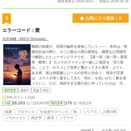
最終更新日 2026.08.07
登録日 2026.06.26
9
お気に入り追加
6
エラーコード：愛
水井伸輔（MIZUI Shinsuke）
極限の純愛が、現実の輪郭を侵食していく――。 本作は、情
報化社会の闇と、そこに陥る人間の孤独を、緻密な心理描写
で解剖したヒューマンドラマです。 【第一部（第一章～第四
章・断章）】 カメラのファインダー越しに風景を「切り取
る」ことで、かろうじて世界と繋がってきた青年・ユウト。
ある夜、彼は画面越しに一人の女性と出会う。 彼女の言葉
は、ユウトが深く蓋をしてきた「何か」を抗いがたく解き放
っていく。だが、純粋すぎる愛の先に待っていたのは、冷酷
な断崖だった――。 （※舞台となる東京の谷中、日暮里、谷
現代文学
連載中
長編
R15
根千の情景も、独自の文体と併せてお楽しみください） 【第
24h.ポイント
21pt
二部（第5章～）】 視点は突然、「もう一人の人物」へと移
26,203
170
位 / 228,847件
位 / 9,621件
小説
現代文学
行する。 ユウトとは別の場所で、別の孤独を抱えながら生き
てきた者。交わるはずのなかった二つの魂が、運命に引き寄
純愛
ブロマンス
社会派サスペンス
BL
シリアス
人間の闇
せられるように接近していく。 愛の「美しさ」だけでなく、
ソウルメイト
純文学
救済
トラウマ
そこに潜む生々しい「汚泥」と、それでも人を愛し続ける意
味を根源から問う物語です。 ■ 独自執筆メソッド【C.C.W.】
の実証作 本作は、著者が構築した独自の物語記述メソッド
感想数 6
文字数 209,346