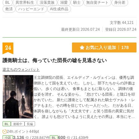
させない」 不遇な没落貴族と孤独な最強騎士が、偽りの秩序
BL
異世界転生
没落貴族
溺愛
騎士
無自覚チート
身分差
を打ち砕き、真実の愛の旋律を響かせる極上の救済ファンタ
救済
ハッピーエンド
AI生成作品
ジー。
文字数 44,121
最終更新日 2026.07.24
登録日 2026.07.24
24
お気に入り追加
178
護衛騎士は、侮っていた団長の嘘を見逃さない
逆立ちのウォンバット
王立調律院の団長、エイルディア・ルヴェインは、優秀な調
律師として国を支えていた。 しかし、部下たちからの評価は
低い。 歩くのは遅い。 食事もまともに取らない。 調律の後
は姿を消す。 そんな姿から、「怠けている団長」と陰口を叩
かれていた。 新たに護衛として配属された騎士ヴァルト・レ
グナもまた、その噂を信じていた一人だった。 だがある日、
体調を崩しながらも「大丈夫です」と笑う団長の異変に気付
く。 誰よりも怠けているように見えたその男は、本当にそう
なのか。 侮っていた団長の嘘を追ううちに、ヴァルトは王立
BL
連載中
長編
調律院に隠された現実を知っていく。
24h.ポイント
449pt
3,136
600
位 / 228,847件
位 / 31,439件
小説
BL