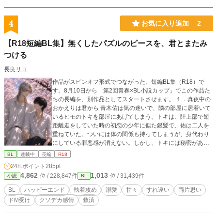
4
お気に入り追加
2
【R18短編BL集】無くしたパズルのピースを、君とまたみ
つける
長良リコ
作品がスピンオフ形式でつながった、短編BL集（R18）で
す。8月10日から「第2回青春×BL小説カップ」でこの作品た
ちの長編を、別作品としてスタートさせます。 １．真夜中の
おかえりは君から 青木佑は気の迷いで、隣の部屋に居着いて
いるヒモのトキを部屋にあげてしまう。トキは、陸上部で短
距離走をしていた時の初恋の少年に似た銀髪で、佑は二人を
重ねていた。ついには体の関係も持ってしまうが、身代わり
にしている罪悪感が消えない。しかし、トキには秘密があっ
た。 約束を守れなかった男と、約束を忘れられなかった男の
BL
連載中
長編
R18
切ないBL。 ２. さよならの続きは、まだ知らない 大学３年で
24h.ポイント
285pt
他の大学に編入した春野凪。そこで高校時代の元恋人、佐伯
4,862
1,013
位 / 228,847件
位 / 31,439件
小説
BL
晃に再会してしまう。お互い別の大学に行ったはずなのに、
数奇なめぐりあわせに動揺する凪。一冊の本を通して、再び
BL
ハッピーエンド
執着攻め
溺愛
甘々
すれ違い
両片思い
結ばれる縁。 激重クソデカ感情持ちの執着攻め×初恋を自ら
ドM受け
クソデカ感情
救済
の手で終わらせた呵責に苦しむ受けカップル。 ※「小説家に
なろう」様にはR15版を掲載しております。 ※AIは誤字・脱