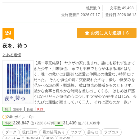
感想数 0
文字数 49,498
最終更新日 2026.07.17
登録日 2026.06.13
29
お気に入り追加
6
夜を、待つ
とある追憶
【第一章完結済】 ヤクザの家に生まれ、誰にも頼れず生きて
きた少年・川末慎也。 家でも学校でも心が休まる場所はな
く、唯一の救いは刹那的な恋愛と仲間との他愛ない時間だけ
だった。 そんな慎也の前に突然現れたのは、優しい微笑みを
浮かべる謎の男・劉煬煌。 彼は慎也の警戒をものともせず、
温かな食事と穏やかな時間を差し出してくる。 はじめは戸惑
うばかりだった慎也の心に少しずつ“安心”が芽生えはじめ、会
うたびに距離が縮まっていく二人。 それは恋なのか、救いな
のか——。 孤独な少年と、不思議な優しさを持つ男の出会い
BL
連載中
長編
R15
が、慎也の世界を静かに変えていく。 ※※話が進むにつれ
24h.ポイント
0pt
て、空気が少しずつ沈んでいきます。嫌な予感がしたら、そ
228,847
31,439
位 / 228,847件
位 / 31,439件
小説
BL
の直感を大事にして、無理せず読書を止めてください。※※
※直接的な性描写はありませんが、暴力表現があります。 ※
ダーク
現代日本
暴力描写あり
ヤクザ
曇らせ
ラブコメ
表紙及び地の文の表現の整形に生成AIを使用しています。 ※
ヤンキー
不憫受け
救済
男の娘