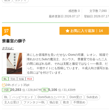
救済
コメディ
感想数 0
文字数 7,090
最終更新日 2026.07.17
登録日 2026.07.17
27
お気に入り追加
14
禁書室の獅子
夕月ねむ
本にしか居場所を見いだせないDomの司書、レオン。 戦場で
壊れかけたSubの魔法士、カシウス。 禁書室で出会った二人
の間に結ばれる絆。 それは支配と服従ではなく――救済、だ
った。 ※他サイトにも投稿しています。 ※成人向け描写があ
る回には*を付けています。
BL
完結
短編
R18
24h.ポイント
35pt
20,283
5,106
位 / 228,847件
位 / 31,439件
小説
BL
BL
ハッピーエンド
Dom/Subユニバース
Dom受け
Sub攻め
主人公受け
ファンタジーBL
独占欲
救済
不憫攻め