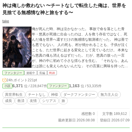
神は俺しか救わない 〜チートなしで転生した俺は、世界を
見捨てる無感情な神と旅をする〜
take
俺が死んだ時、神は泣かなかった。 事故で命を落とした青
年・悠真が死後に出会ったのは、人を救う存在ではなく、死
んだ魂を世界へ還すだけの無感情な観測者だった。 神は善で
も悪でもない。 人の死も、村が焼かれることも、子供が泣く
ことも、ただ世界に起きる変化として見ているだけ。 本来な
ら悠真の魂も消えるはずだった。 だが、悠真の放った一言
が、神の中に初めて小さな揺らぎを生む。 「それなら、あん
たは誰にも覚えられないんだな」 その言葉に興味を持った神
は、悠真を異世界へ転生させる。 ただし、チート能力はな
ファンタジー
連載中
長編
R18
い。 魔力もない。 剣の才能もない。 知識無双できる環境も
24h.ポイント
221pt
ない。 あるのは、前世と変わらない普通の心だけ。 そして神
6,371
1,163
位 / 228,847件
位 / 53,335件
小説
ファンタジー
は、美しい人間の姿を作り、リィアと名乗って悠真のそばを
歩き始める。 けれど、その神は悠真以外を救わない。 村が襲
異世界転生
チートなし
神様
ダークファンタジー
無力主人公
われても。 奴隷商に人が売られても。 仲間が傷ついても。
成長
救済
友情
シリアス
旅
理不尽に命が奪われても。 神はただ、悠真だけを見ている。
「私の興味は、お前だけだ」 何の力も持たない悠真は、それ
でも目の前の誰かを見捨てられない。 救えない。 守れない。
感想数 0
文字数 189,612
届かない。 何度も失い、何度も神を憎み、何度も自分の無力
最終更新日 2026.08.08
登録日 2026.07.09
さに膝をつく。 それでも、彼は立ち上がる。 これは、無力な
人間が救われない世界で、それでも誰かの名前を忘れまいと