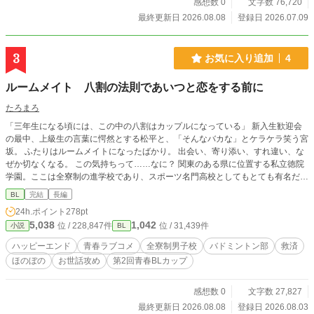
感想数 0
文字数 76,720
最終更新日 2026.08.08
登録日 2026.07.09
3
お気に入り追加
4
ルームメイト 八割の法則であいつと恋をする前に
たろまろ
「三年生になる頃には、この中の八割はカップルになっている」 新入生歓迎会
の最中、上級生の言葉に愕然とする松平と、「そんなバカな」とケラケラ笑う宮
坂。 ふたりはルームメイトになったばかり。 出会い、寄り添い、すれ違い、な
ぜか切なくなる。 この気持ちって……なに？ 関東のある県に位置する私立徳院
学園。ここは全寮制の進学校であり、スポーツ名門高校としてもとても有名だ。
大学進学や部活動に専念したい普通科の生徒も多数入寮している。 モットーは
BL
完結
長編
『共同生活を営む中で、自立心と仲間を大切にする心を育む』 中学時代に人間
24h.ポイント
278pt
関係で失敗した松平は、不安を抱えたまま己があてがわれた部屋をノックした。
5,038
1,042
位 / 228,847件
位 / 31,439件
小説
BL
ルームメイト・宮坂春紀とうまくやっていけるだろうか……。 松平×宮坂 のふ
たりで織りなす青春ドタバタラブコメです！
ハッピーエンド
青春ラブコメ
全寮制男子校
バドミントン部
救済
ほのぼの
お世話攻め
第2回青春BLカップ
感想数 0
文字数 27,827
最終更新日 2026.08.08
登録日 2026.08.03