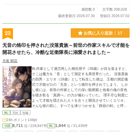
感想数 0
文字数 208,028
最終更新日 2026.07.30
登録日 2026.07.02
23
お気に入り追加
17
无音の烙印を押された没落貴族～前世の作家スキルで才能を
開花させたら、冷酷な近衛隊長に溺愛されました～
月夜 闇花
BL作家として過労死した桐生燈子（38歳）が目を覚ますと、
そこは魔力を「音」として測定する異世界だった。 没落貴族
の四男・エリオ（18歳）として転生した彼は、王都の測定儀
式で才能ゼロの「无音」という烙印を押されてしまう。 しか
し彼には、前世の作家としての深い観察眼と他者の魂の音色
を聴き取る「真調べ」の力が備わっていた。 理不尽な制度に
よって才能を隠された人々を次々と開花させていくエリオ。
そんな彼の前に、すべてを凍りつかせる「静寂の剣」と呼ば
れる最強の近衛隊長・シリルが現れる。 感情を殺して生きて
BL
完結
短編
きたシリルの奥底に、優しく悲しい「癒しの調べ」が封印さ
24h.ポイント
149pt
れていることに気づいたエリオは、彼を救うために巨大な権
8,711
1,844
位 / 228,847件
位 / 31,439件
小説
BL
力と対峙することに――。 「もう二度と、お前をひとりには