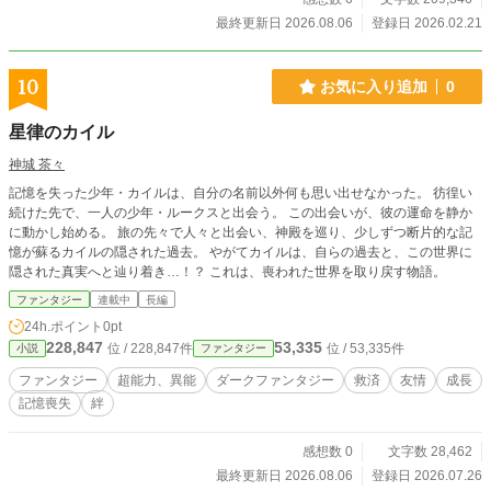
「C.C.W.」を用いて執筆されています。文章の構造や視点移
最終更新日 2026.08.06
登録日 2026.02.21
動を緻密に設計し、読者の認知と深層心理へ直接的に訴えか
ける、全く新しい読書体験を提供します。※本メソッドは、A
I生成や外部プログラミング等の演算ツールを一切使用せず、
10
お気に入り追加
0
筆者自身の脳内回路のみで構築・稼働する「生身の執筆シス
テム」です。 ■ 生成AIの利用方針 生成AIは、調査・資料整
星律のカイル
理・分析・校正補助のためにのみ使用しています。作品の着
想、構成、文体、表現、本文執筆などの創作は、すべて著者
神城 茶々
本人が行っています。生成AIは補助的用途に限って使用して
記憶を失った少年・カイルは、自分の名前以外何も思い出せなかった。 彷徨い
おり、創作上の判断および本文執筆はすべて著者本人が行っ
続けた先で、一人の少年・ルークスと出会う。 この出会いが、彼の運命を静か
ています。 ※本作はアルファポリス、TALES、カクヨムに重
に動かし始める。 旅の先々で人々と出会い、神殿を巡り、少しずつ断片的な記
複掲載しております。 著作権はすべて著者に帰属します。 内
憶が蘇るカイルの隠された過去。 やがてカイルは、自らの過去と、この世界に
容の無断転載、複製、および生成AIへの学習利用を固く禁じ
隠された真実へと辿り着き…！？ これは、喪われた世界を取り戻す物語。
ます。 ©2026 Shinsuke Mizui All rights reserved.
ファンタジー
連載中
長編
24h.ポイント
0pt
228,847
53,335
位 / 228,847件
位 / 53,335件
小説
ファンタジー
ファンタジー
超能力、異能
ダークファンタジー
救済
友情
成長
記憶喪失
絆
感想数 0
文字数 28,462
最終更新日 2026.08.06
登録日 2026.07.26