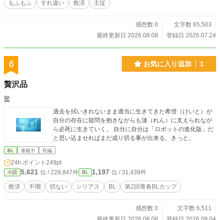
もふもふ
すれ違い
救済
主従
感想数 0
文字数 65,503
最終更新日 2026.08.08
登録日 2026.07.24
6
お気に入り追加
1
贅沢品
鶯
過去を拭いきれないまま適当に生きてきた希澄（けいと）が
自分の存在に疑問を抱きながらも漣（れん）に支えられなが
ら必死に生きていく。 自分に自分は「ロボットの進化版」だ
と思い込ませればまだ成り切る事が出来る、きっと。
BL
連載中
長編
24h.ポイント
249pt
5,621
1,197
位 / 228,847件
位 / 31,439件
小説
BL
救済
不憫
切ない
シリアス
BL
第2回青春BLカップ
感想数 0
文字数 6,511
最終更新日 2026.08.08
登録日 2026.08.04