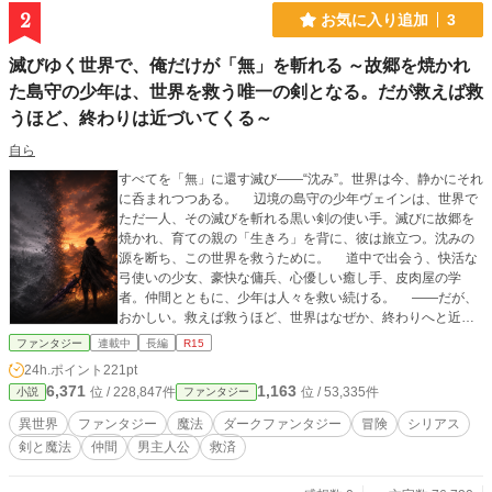
抗う物語。 そして、感情を持たない神が、たった一人の人間
2
お気に入り追加
3
と旅をする中で、初めて“友達”を知るまでの物語。
滅びゆく世界で、俺だけが「無」を斬れる ～故郷を焼かれ
た島守の少年は、世界を救う唯一の剣となる。だが救えば救
うほど、終わりは近づいてくる～
自ら
すべてを「無」に還す滅び――“沈み”。世界は今、静かにそれ
に呑まれつつある。 辺境の島守の少年ヴェインは、世界で
ただ一人、その滅びを斬れる黒い剣の使い手。滅びに故郷を
焼かれ、育ての親の「生きろ」を背に、彼は旅立つ。沈みの
源を断ち、この世界を救うために。 道中で出会う、快活な
弓使いの少女、豪快な傭兵、心優しい癒し手、皮肉屋の学
者。仲間とともに、少年は人々を救い続ける。 ――だが、
おかしい。救えば救うほど、世界はなぜか、終わりへと近づ
いていく。 やがて少年は、この世界の“正史”に隠された、
ファンタジー
連載中
長編
R15
恐るべき嘘へと辿り着く。 滅びを断つ剣を握った少年が、
24h.ポイント
221pt
「本当の救い」を探す、王道ダークファンタジー。
6,371
1,163
位 / 228,847件
位 / 53,335件
小説
ファンタジー
異世界
ファンタジー
魔法
ダークファンタジー
冒険
シリアス
剣と魔法
仲間
男主人公
救済