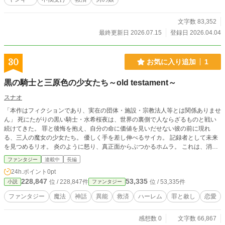
本作はpixiv掲載作品の再掲です。 https://www.pixiv.net/novel/
series/15011804 （最新話もこちら） この作品はフィクショ
ンです。作中に登場する団体・人物・事件などはすべて架空
文字数 83,352
であり、実在のものとは関係ありません。 描写は複数の資料
最終更新日 2026.07.15
登録日 2026.04.04
や創作上の解釈をもとにしています。
30
お気に入り追加
1
黒の騎士と三原色の少女たち～old testament～
スナオ
「本作はフィクションであり、実在の団体・施設・宗教法人等とは関係ありませ
ん」 死にたがりの黒い騎士・水希桜夜は、世界の裏側で人ならざるものと戦い
続けてきた。 罪と後悔を抱え、自分の命に価値を見いだせない彼の前に現れ
る、三人の魔女の少女たち。 優しく手を差し伸べるサイカ。 記録者として未来
を見つめるリオ。 炎のように怒り、真正面からぶつかるホムラ。 これは、消え
たいと願った男が、少女たちとの出会いを通して、それでも「生きたい」と言う
ファンタジー
連載中
長編
までの物語。
24h.ポイント
0pt
228,847
53,335
位 / 228,847件
位 / 53,335件
小説
ファンタジー
ファンタジー
魔法
神話
異能
救済
ハーレム
罪と赦し
恋愛
感想数 0
文字数 66,867