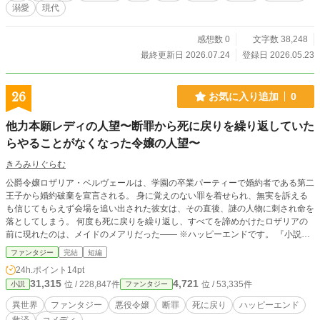
溺愛
現代
感想数 0
文字数 38,248
最終更新日 2026.07.24
登録日 2026.05.23
26
お気に入り追加
0
他力本願レディの人望〜断罪から死に戻りを繰り返していた
らやることがなくなった令嬢の人望〜
きろみりぐらむ
公爵令嬢ロザリア・ベルヴェールは、学園の卒業パーティーで婚約者である第二
王子から婚約破棄を宣言される。 身に覚えのない罪を着せられ、無実を訴える
も信じてもらえず会場を追い出された彼女は、その直後、謎の人物に刺され命を
落としてしまう。 何度も死に戻りを繰り返し、すべてを諦めかけたロザリアの
前に現れたのは、メイドのメアリだった―― ※ハッピーエンドです。 『小説家
になろう』にも掲載しています。
ファンタジー
完結
短編
24h.ポイント
14pt
31,315
4,721
位 / 228,847件
位 / 53,335件
小説
ファンタジー
異世界
ファンタジー
悪役令嬢
断罪
死に戻り
ハッピーエンド