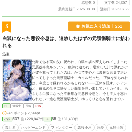
字のチェック、画像生成のみ使用しております。
感想数 0
文字数 24,357
最終更新日 2026.08.08
登録日 2026.07.29
5
お気に入り追加
251
白狐になった悪役令息は、追放したはずの元護衛騎士に拾わ
れる
迅瀬
公爵である実の父に呪われ、白狐の姿へ変えられてしまった
元悪役令息ルシアン。 猟師に追われ、増水した川で溺れかけ
た彼を救ってくれたのは、かつて本心とは裏腹な言葉で追い
払ってしまった元護衛騎士・カイルだった。 正体を知られれ
ば、今度こそ嫌われるかもしれない――正体を隠すルシアン
と、白狐の仕草に懐かしい面影を見い出していくカイル。 も
ふもふ白狐になった不器用な元悪役令息と、今も主人を忘れ
られない一途な元護衛騎士が、ゆっくりと心を通わせていく
再会・溺愛ファンタジーBLです。 ※表紙や校正に生成AIを使
BL
連載中
長編
R15
用しています。
24h.ポイント
2,544pt
537
85
位 / 228,847件
位 / 31,439件
小説
BL
異世界
ハッピーエンド
ファンタジー
悪役令息
溺愛
元騎士攻