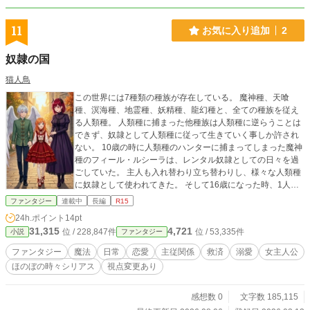
11
お気に入り追加
2
奴隷の国
猫人鳥
この世界には7種類の種族が存在している。 魔神種、天喰
種、溟海種、地霊種、妖精種、龍幻種と、全ての種族を従え
る人類種。 人類種に捕まった他種族は人類種に逆らうことは
できず、奴隷として人類種に従って生きていく事しか許され
ない。 10歳の時に人類種のハンターに捕まってしまった魔神
種のフィール・ルシーラは、レンタル奴隷としての日々を過
ごしていた。 主人も入れ替わり立ち替わりし、様々な人類種
に奴隷として使われてきた。 そして16歳になった時、1人の
少女に買われた。 その少女は人類種でありながら、今までの
ファンタジー
連載中
長編
R15
主人達とはどこか違う、不思議な少女だった。
24h.ポイント
14pt
31,315
4,721
位 / 228,847件
位 / 53,335件
小説
ファンタジー
ファンタジー
魔法
日常
恋愛
主従関係
救済
溺愛
女主人公
ほのぼの時々シリアス
視点変更あり
感想数 0
文字数 185,115