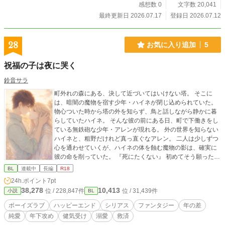
感想数 0
文字数 20,041
最終更新日 2026.07.17
登録日 2026.07.12
28
お気に入り追加
5
祝福の子は夜に哭く
鈴音サラ
町外れの森にある、決して近づいてはいけない塔。 そこに
は、暗闇の魔物を宿す少年・ハイネが閉じ込められていた。
物心ついた時から塔の外を知らず、鳥と話しながら静かに暮
らしていたハイネ。 そんな彼の前にある日、町で下働きをし
ている無鉄砲な少年・アレンが現れる。 外の世界を知らない
ハイネと、粗野だけれど真っ直ぐなアレン。 二人は少しずつ
心を通わせていくが、ハイネの体を蝕む魔物の影は、確実に
彼の命を削っていた。 『死にたくない』 初めてそう願ったハ
イネの手を、アレンは決して離そうとしない。 闇から光へ。
BL
連載中
長編
R18
外の世界で、最後まで一緒にいることを選んだ二人の物語。
24h.ポイント
7pt
毎週金曜日更新
38,278
10,413
位 / 228,847件
位 / 31,439件
小説
BL
ボーイズラブ
ハッピーエンド
シリアス
ファンタジー
年の差
純愛
年下攻め
健気受け
溺愛
救済