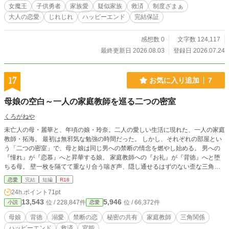
死地へ送られた六人は、魔王に保護され、大人になって自分
女魔王
子供勇者
家族愛
疑似家族
救済
制度ざまぁ
の人生を生きていた。 教会が勇者を子どもから選ぶ理由。 逃
大人の恋愛
じれじれ
ハッピーエンド
完結保証
げれば家族や故郷を傷つける「勇者刻印」。 勇者の命を燃料
にして王都を守る聖灯炉。 そして、聖剣は子どもにしか扱え
ないという最大の嘘。 ネレイアはフィアに命令しない。 剣を
感想数 0
文字数 124,117
持つことも、勇者をやめることも、今は何も決めないこと
最終更新日 2026.08.03
登録日 2026.07.24
も、少女自身に選ばせる。 やがてネレイアは、娘を守るため
なら自分の命すら差し出そうとする不器用な父クラウス、そ
して死んだことにされた歴代勇者たちと共に、人間の王都へ
17
お気に入り追加
7
乗り込むことになる。 これは、子どもを英雄として消費する
国から、名前と未来を取り戻す物語。 そして誰かを守ること
母娘の空白～一人の家庭教師を巡る二つの密室
しか知らなかった女魔王が、役目がなくても隣にいたいと願
ってくれる人と、初めて自分の幸せを選ぶ物語。 「何になる
くろがねや
かは、食べて眠ってから考えればいいのです」 子どもを捧げ
未亡人の母・麗華と、年頃の娘・玲奈。二人の愛しい生活に現れた、一人の家庭
る勇者制度を終わらせる、救済と制度ざまぁの完結ファンタ
教師・拓海。 最初は無邪気な勉強の時間だった。 しかし、それぞれの部屋とい
ジー。 タグ
う「二つの密室」で、母と娘は同じ男への禁断の情念を燃やし始める。 男への
『憧れ』が『恋慕』へと昇華する娘。 家庭教師への『お礼』が『背徳』へと堕
ちる母。 壁一枚を隔てて重なり合う喘ぎ声、隠し通せるはずのない歪な三角関
係。 ​これは、ひとりの男を巡る、母と娘による美しくも悍ましい愛の奪い合い
恋愛
完結
短編
R18
と、お互いへの愛情がすべてを赦し溶け合っていく「聖域」の物語。
24h.ポイント
71pt
13,543
5,946
位 / 228,847件
位 / 66,372件
小説
恋愛
母娘
背徳
溺愛
禁断の恋
秘密の共有
家庭教師
三角関係
ハッピーエンド
救済
官能