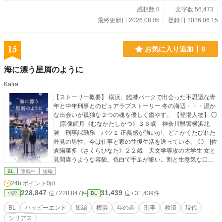
感想数 0
文字数 56,473
最終更新日 2026.08.05
登録日 2026.06.15
15
お気に入り追加
0
海に漂う星屑のように
Kalra
【ストーリー概要】 横浜、臨港パークで出会った不思議な青
年と中年刑事とのピュアラブストーリー 冬の海辺・・・温か
な出会いが孤独な２つの魂を優しく癒やす。 【登場人物】 ◯
|宗像師月《むなかたしがつ》３６歳 神奈川県警横浜北
署 刑事課勤務 バツ１ 正義感が強いが、どこかくたびれた
外見の男性。今は仕事と家の往復生活を送っている。 ◯ |佐
倉陽菜多《さくらひなた》２２歳 天文学専攻の大学生 女と
見間違うような容貌。色白で手足が細い。割と生意気な口を
きき、行動が唐突だが・・・胸の奥に秘めた気持ちは深い。
BL
連載中
短編
２月３日、非番の刑事が出会った不思議な青年。 これは、横
24h.ポイント
0pt
浜の街を舞台にした透明なラブ・ストーリー。 若干（！？）
228,847
31,439
位 / 228,847件
位 / 31,439件
小説
BL
BL要素があるので・・・苦手な人は・・・ご注意を。
BL
ハッピーエンド
短編
横浜
年の差
刑事
救済
現代
シリアス