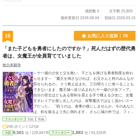
感想数 0
文字数 25,805
最終更新日 2026.08.04
登録日 2026.03.15
16
お気に入り追加
70
「また子どもを勇者にしたのですか？」死んだはずの歴代勇
者は、女魔王が全員育てていました
他力本願寺
～十一歳の少女と父を救い、子どもを捧げる勇者制度を終わ
らせます～ 「魔王を倒さなければ、お父さんと村のみんなが
罰せられるの」 そう教え込まれ、三日間ろくに食べることも
できないまま、魔王城へ送り込まれた十一歳の少女フィア。
自分の背丈ほどもある聖剣を震える手で構える少女に、女魔
王ネレイアが差し出したのは、攻撃魔法ではなく温かいスー
プだった。 「戦うのは、食事の後にしませんか。今のあなた
は、剣を振るより先に倒れます」 さらに城の外では、フィア
の父である元騎士団長クラウスが、教会の兵士に刺されて崖
ファンタジー
完結
長編
下へ捨てられていた。 父娘を救ったネレイアが二人に見せた
24h.ポイント
127pt
のは、教会の記録では魔王と戦って死亡したはずの歴代勇者
9,501
1,883
位 / 228,847件
位 / 53,335件
小説
ファンタジー
たち。 医師、鍛冶師、商人、記録官――かつて子どものまま