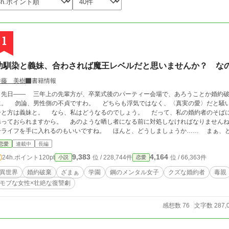
1
幼馴染と義妹、合わされば魔王レベルだと思いませんか？ な
井藤 美樹
書籍情報
先日―― 三年上の先輩方が、卒業式後のパーティー会場で、あろうことか婚約破
に。 勿論、男性側の不貞ですわ。 どちらも浮気ではなく、〈真実の愛〉だと騒
ひと方は義妹と。 なら、私はどうなるのでしょう。 だって、私の婚約者のそば
添っておられますから。 あのような晒し者になる前に対処しなければなりませんね
ーライフを手に入れるのもいいですね。 ほんと、どうしましょうか…… まぁ、
けどね。 鋼なみにメンタルが強い少女が兄姉の手を借りながら、様々な障害を乗り越え、自分の居場所を探し掴み取る
恋愛
連載中
長編
物語です。
9,383
4,164
24h.ポイント
120pt
位 / 228,744件
位 / 66,363件
小説
恋愛
異世界
婚約破棄
ざまぁ
学園
鋼のメンタル女子
クズな婚約者
毒親
モブな女性×壮絶な復讐劇
感想数 76
文字数 287,