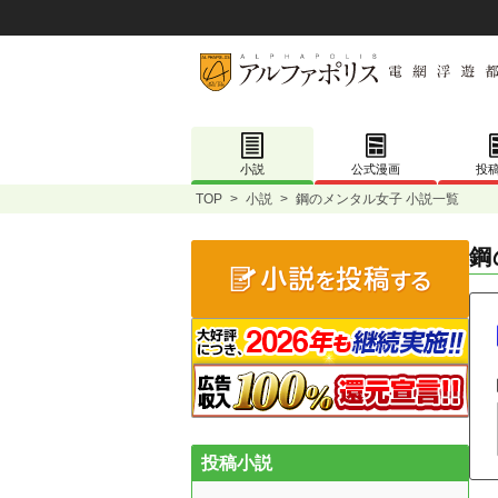
小説
公式漫画
投
TOP
>
小説
>
鋼のメンタル女子 小説一覧
鋼
投稿小説