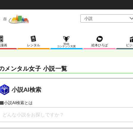
Web
稿漫画
レンタル
絵本ひろば
ビジ
コンテンツ大賞
のメンタル女子 小説一覧
小説AI検索
小説AI検索とは