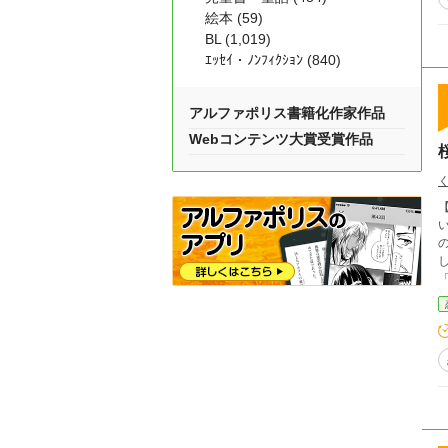
絵本 (59)
BL (1,019)
ｴｯｾｲ・ﾉﾝﾌｨｸｼｮﾝ (840)
アルファポリス書籍化作家作品
Webコンテンツ大賞受賞作品
いほどに
しい愛の記録。
「兄貴
た女
男。 桜の季節が過ぎた頃、彼の前に現れたのは
木