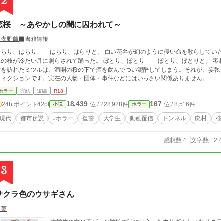
2
恋桜 ～あやかしの闇に囚われて～
月夜野繭
書籍情報
り、はらり―― はらり、はらりと。 白い花弁が幻のように儚い命を散らしていた。 ざわり、ざわり―― ざわり、ざわりと。 老
枝が冷たい月に照らされて踊った。 ぼとり、ぼとり―― ぼとり、ぼとりと。 零れ落ちたのは……？ 動画撮影のために山奥の廃
村を訪れたミツルは、満開の桜の下で酒を飲んでつい泥酔してしまう。それが、妄執と狂愛の一
フィクションです。実在の人物・団体・事件などにはいっさい関係ありません。
ホラー
完結
短編
R18
18,439
167
24h.ポイント
42pt
位 / 228,928件
位 / 8,516件
小説
ホラー
現代
都市伝説
Jホラー
復讐
大学生
動画配信
トンネル
廃村
感想数 4
文字数 12,
3
サクラ色のウサギさん
立菓