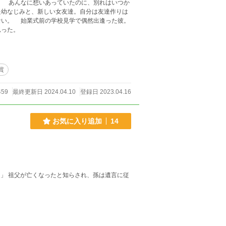
。 あんなに想いあっていたのに、別れはいつか
た幼なじみと、新しい女友達。自分は友達作りは
ない。 始業式前の学校見学で偶然出逢った彼。
思った。
賞
459
最終更新日 2024.04.10
登録日 2023.04.16
お気に入り追加
14
」 祖父が亡くなったと知らされ、孫は遺言に従