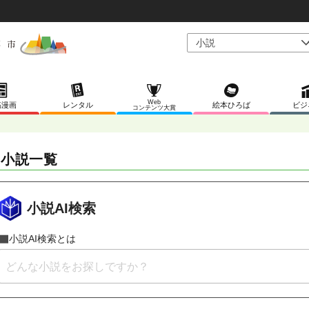
Web
稿漫画
レンタル
絵本ひろば
ビジ
コンテンツ大賞
 小説一覧
小説AI検索
小説AI検索とは