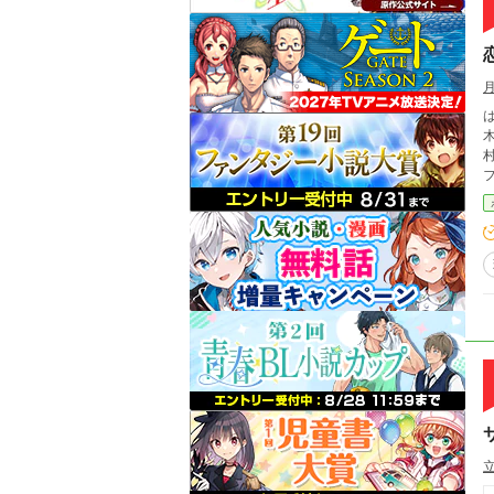
はら
木の