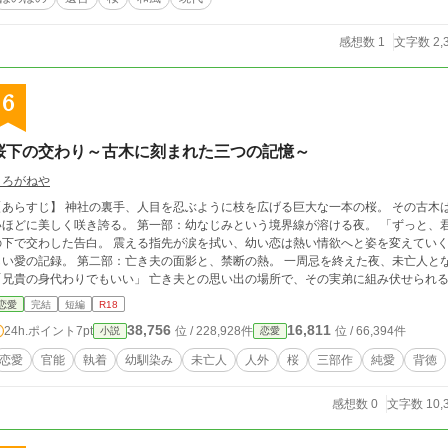
感想数 1
文字数 2,
6
桜下の交わり～古木に刻まれた三つの記憶～
くろがねや
​【あらすじ】 神社の裏手、人目を忍ぶように枝を広げる巨大な一本の桜。 その古
美しく咲き誇る。 ​第一部：幼なじみという境界線が溶ける夜。 「ずっと、君のことが好きだった」 祭りの喧騒を離れ、夜桜
の下で交わした告白。 震える指先が涙を拭い、幼い恋は熱い情欲へと姿を変えていく
 ​第二部：亡き夫の面影と、禁断の熱。 一周忌を終えた夜、未亡人となった彼女の前に現れたのは、夫の弟だった。
の身代わりでもいい」 亡き夫との思い出の場所で、その実弟に組み伏せられる背徳。 罪悪感に苛まれながらも、凍てついてい
の身体は、暴力的なまでの執着に暴かれていく。 ​第三部：人ならざる白狐と、最後の奇跡。 冬の終わり、傷ついた白狐を助けた
恋愛
完結
短編
R18
金色の瞳を持つ謎の美女「白」だった。 彼女が声を上げるたび、枯れ果てたはずの老
38,756
16,811
24h.ポイント
7pt
位 / 228,928件
位 / 66,394件
小説
恋愛
に花が宿る。 幻想的な桜吹雪の中、孤独な男と妖しき女が交わす、一夜限りの、けれど永遠の抱擁。 ​三つ
ては、あの桜の下で刻まれた、狂おしくも切ない記憶――。
恋愛
官能
執着
幼馴染み
未亡人
人外
桜
三部作
純愛
背徳
感想数 0
文字数 10,