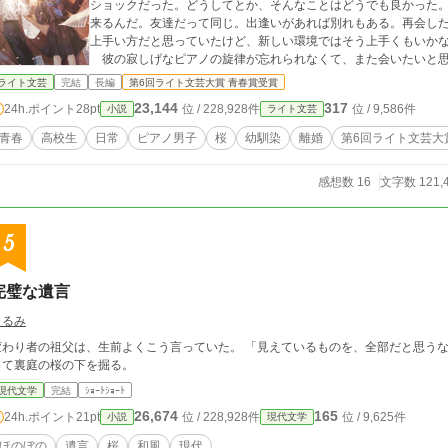
ショックだった。どうしてとか、そんなことはどうでも良かった
来るんだ。友達だって同じ。出逢いがあれば別れもある。再会し
上手い方だと思っていたけど、新しい環境ではそう上手くもいか
彼の寂しげなピアノの旋律が忘れられなくて、また会いたいと
ライト文芸
完結
長編
第6回ライト文芸大賞 青春賞受賞
23,144
317
24h.ポイント
28pt
位 / 228,928件
位 / 9,586件
小説
ライト文芸
青春
高校生
日常
ピアノ男子
桜
幼馴染
離婚
第6回ライト文芸大
感想数 16
文字数 121,
5
完璧な遺言
くるみ
変わり者の祖父は、生前よくこう言っていた。 「見えているものを、全部だと思うな
って裏庭の桜の下を掘る。
現代文学
完結
ｼｮｰﾄｼｮｰﾄ
26,674
165
24h.ポイント
21pt
位 / 228,928件
位 / 9,625件
小説
現代文学
ほのぼの
遺言
桜
和風
現代