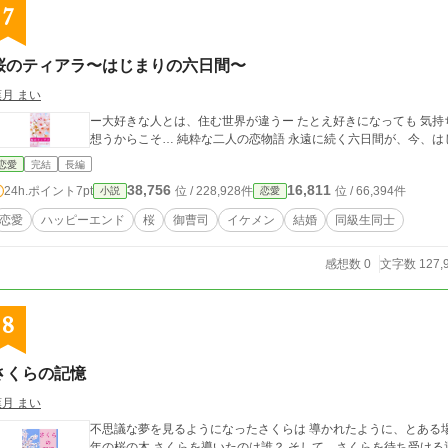
7
桜のティアラ〜はじまりの六日間〜
葉月 まい
ー大好きな人とは、住む世界が違うー たとえ好きになっても 気持ちを打ち明けるわけにはいかない それは相手を
想うからこそ… 純粋な二人の恋物語 永遠に続く六日間が、今、
恋愛
完結
長編
38,756
16,811
24h.ポイント
7pt
位 / 228,928件
位 / 66,394件
小説
恋愛
恋愛
ハッピーエンド
桜
御曹司
イケメン
結婚
同級生同士
感想数 0
文字数 127,
8
さくらの記憶
葉月 まい
不思議な夢を見るようになったさくらは 導かれたように、とある場所にたどり着く そこに
年の桜の木 さくらを導いたのは誰？ そして、さくらを待ち受ける運命とは？ 千年続く 桜の木にまつわる 二人の愛