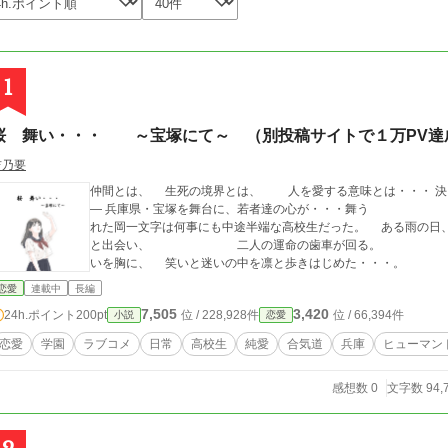
1
桜 舞い・・・ ～宝塚にて～ （別投稿サイトで１万PV達
吉乃要
仲間とは、 生死の境界とは、 人を愛する意味とは・・・ 決して特別ではない者達の、儚い三年間の思い出
― 兵庫県・宝塚を舞台に、若者達の心が・・・舞う 宝塚ゆずり葉高等学校 戦わずして恋に破
れた岡一文字は何事にも中途半端な高校生だった。 ある雨の日
と出会い、 二人の運命の歯車が回る。 そ
いを胸に、 笑いと迷いの中を凛と歩きはじめた・・・。
恋愛
連載中
長編
7,505
3,420
24h.ポイント
200pt
位 / 228,928件
位 / 66,394件
小説
恋愛
恋愛
学園
ラブコメ
日常
高校生
純愛
合気道
兵庫
ヒューマン
感想数 0
文字数 94,