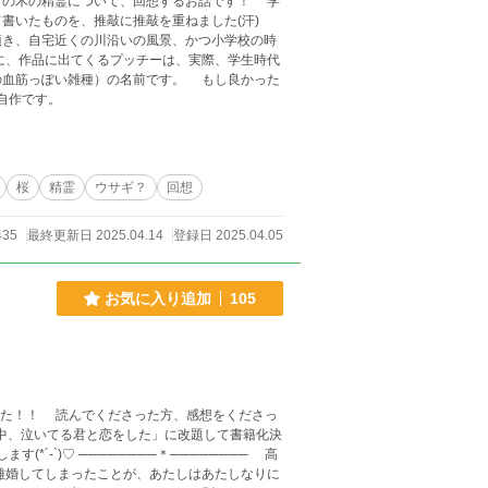
木の精霊について、回想するお話です！ 学
て書いたものを、推敲に推敲を重ねました(汗)
頂き、自宅近くの川沿いの風景、かつ小学校の時
い雑種）の名前です。 もし良かった
描きの自作です。
桜
精霊
ウサギ？
回想
435
最終更新日 2025.04.14
登録日 2025.04.05
お気に入り追加
105
──────── 高