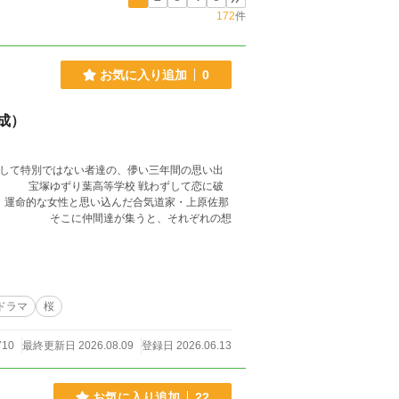
172
件
お気に入り追加
0
成）
、運命的な女性と思い込んだ合気道家・上原佐那
こに仲間達が集うと、それぞれの想
ドラマ
桜
710
最終更新日 2026.08.09
登録日 2026.06.13
お気に入り追加
22