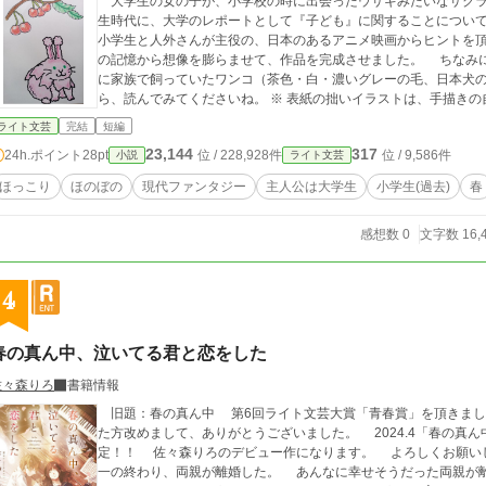
大学生の女の子が、小学校の時に出会ったウサギみたいなサクラの
生時代に、大学のレポートとして『子ども』に関することについ
小学生と人外さんが主役の、日本のあるアニメ映画からヒントを
の記憶から想像を膨らませて、作品を完成させました。 ちなみに、作品に出てくるプッチーは、実際、学生時代
に家族で飼っていたワンコ（茶色・白・濃いグレーの毛、日本犬の血筋っぽ
ら、読んでみてくださいね。 ※ 表紙の拙いイラストは、手
ライト文芸
完結
短編
23,144
317
24h.ポイント
28pt
位 / 228,928件
位 / 9,586件
小説
ライト文芸
ほっこり
ほのぼの
現代ファンタジー
主人公は大学生
小学生(過去)
春
感想数 0
文字数 16,
4
春の真ん中、泣いてる君と恋をした
佐々森りろ
書籍情報
旧題：春の真ん中 第6回ライト文芸大賞「青春賞」を頂きました！！ 読んでくださった方、感想をくださっ
た方改めまして、ありがとうございました。 2024.4「春の真ん中、泣いてる君と恋をした」に改題して書籍化決
定！！ 佐々森りろのデビュー作になります。 よろしくお願いします(*´-`)♡ ────────＊
一の終わり、両親が離婚した。 あんなに幸せそうだった両親が離婚してしまったことが、あたしはあたしなりに