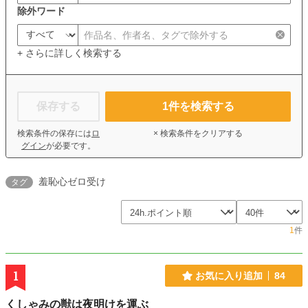
除外ワード
+ さらに詳しく検索する
保存する
1
件を検索する
検索条件の保存には
ロ
× 検索条件をクリアする
グイン
が必要です。
羞恥心ゼロ受け
タグ
1
件
1
お気に入り追加
84
くしゃみの獣は夜明けを運ぶ