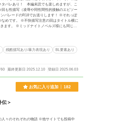
ネタバレあり！ 本編未読でも楽しめますが、こ
今回も性描写（凌辱や同性間性的接触のエピソー
ンパレードのR18でお送りします！ ※それっぽ
少なめです。 ※不快描写注意の回はタイトル横に
ズ様にも同じも
るエピソードあり。キャラクターや設定はオリジナ
語は法律・法令に反する行為を容認・推奨するも
り
残酷描写あり/暴力表現あり
BL要素あり
760
最終更新日 2025.12.10
登録日 2025.06.03
お気に入り追加
182
外伝＞
【前作の登場人物たちのもう一つの物語】 アイゼンシュタット城の人々のそれぞれの物語 ※他サイトでも投稿中