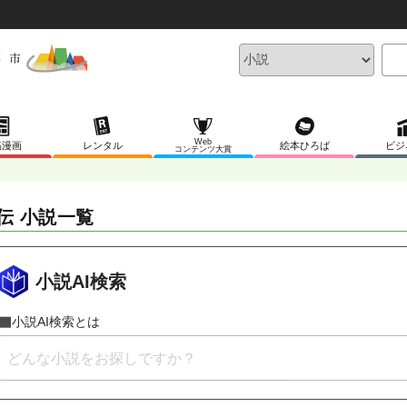
Web
稿漫画
レンタル
絵本ひろば
ビジ
コンテンツ大賞
伝 小説一覧
小説AI検索
小説AI検索とは