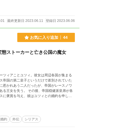
101
最終更新日 2023.06.11
登録日 2023.06.06
お気に入り追加
44
現変態ストーカーと亡き公国の魔女
ーツィアことユツィ。彼女は周辺各国が集まる
ス帝国の第二皇子というだけで差別されていた
に惹かれあう二人だったが、帝国がレースノワ
ある王女を失う。 その後、帝国穏健派皇弟が各
スに褒賞を与え、彼はユツィとの婚約を申し出
なるものの、政治的に利用価値のある婚姻を申
ックスはユツィに誠実に婚約者としてアプローチ
なヒーローヒロインが敵同士になって戦った後
婚約
外伝
シリアス
はず（前作ヒーローヒロインはあまり出ませ
います。※R15は保険です。