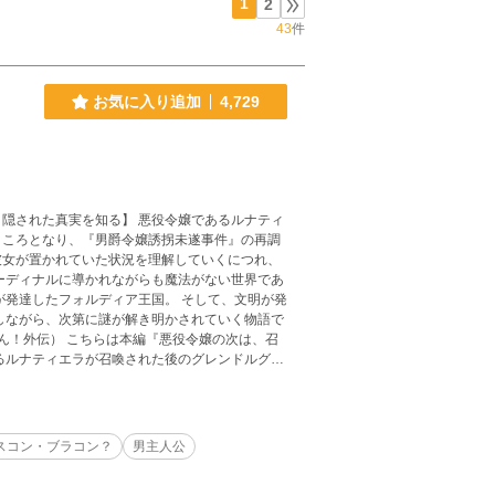
1
2
43
件
お気に入り追加
4,729
隠された真実を知る】 悪役令嬢であるルナティ
ところとなり、『男爵令嬢誘拐未遂事件』の再調
彼女が置かれていた状況を理解していくにつれ、
ーディナルに導かれながらも魔法がない世界であ
が発達したフォルディア王国。 そして、文明が発
しながら、次第に謎が解き明かされていく物語で
ません！外伝） こちらは本編『悪役令嬢の次は、召
るルナティエラが召喚された後のグレンドルグ王
ら話は進みます。 本編以上にファンタジー要素
*******
スコン・ブラコン？
男主人公