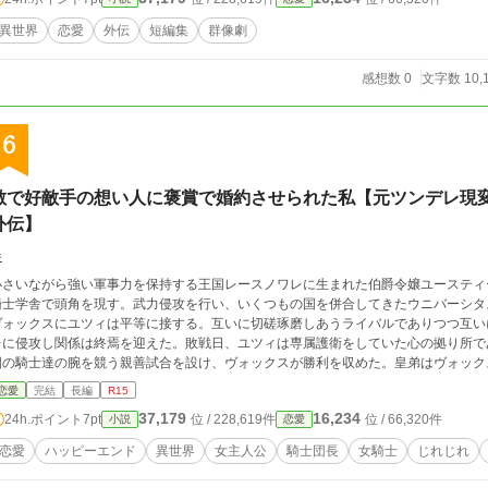
異世界
恋愛
外伝
短編集
群像劇
感想数 0
文字数 10,
6
敵で好敵手の想い人に褒賞で婚約させられた私【元ツンデレ
外伝】
参
小さいながら強い軍事力を保持する王国レースノワレに生まれた伯爵令嬢ユースティ
騎士学舎で頭角を現す。武力侵攻を行い、いくつもの国を併合してきたウニバーシタ
ヴォックスにユツィは平等に接する。互いに切磋琢磨しあうライバルでありつつ互い
レに侵攻し関係は終焉を迎えた。敗戦日、ユツィは専属護衛をしていた心の拠り所で
国の騎士達の腕を競う親善試合を設け、ヴォックスが勝利を収めた。皇弟はヴォック
る。ユツィはショックを受けた。生き残ったレースノワレ王国民への示しと牽制には
恋愛
完結
長編
R15
し出るとは思っていなかったからだ。 この日を境に二人の関係は悪化するが、ヴォ
37,179
16,234
24h.ポイント
7pt
位 / 228,619件
位 / 66,320件
小説
恋愛
を始めた。彼の姿に踏ん切りのつかないユツィ。お互い好き合っているライバル同士
だもだする話。割とシリアス多め、たまにコメディもあり。 前作【元ツンデレ現変態ストーカーと亡き公国の魔女】の登場キャ
恋愛
ハッピーエンド
異世界
女主人公
騎士団長
女騎士
じれじれ
ラ、ヴォックスとユツィのアナザーストーリー。 前作を読んでいると大変おいしい
ん）。全52話+おまけ2話。 ※小説家になろう、ノベルアップ+にも投稿して