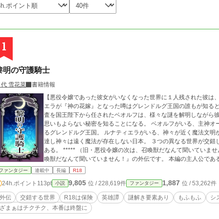
1
黎明の守護騎士
月代 雪花菜
書籍情報
【悪役令嬢であった彼女がいなくなった世界に１人残された彼は、
エラが『神の花嫁』となった噂はグレンドルグ王国の誰もが知る
査を国王陛下から任されたベオルフは、様々な謎を解明しながら
思いもよらない秘密を知ることになる。 ベオルフがいる、主神オ
るグレンドルグ王国。 ルナティエラがいる、神々が近く魔法文明
達し神々は遠く魔法が存在しない日本。 ３つの異なる世界が交錯
ある。 ***** （旧・悪役令嬢の次は、召喚獣だなんて聞いてい
喚獣だなんて聞いていません！』の外伝です。 本編の主人公であ
国での出来事で、ベオルフが主人公になり本編と時々リンクしなが
ファンタジー
連載中
長編
R18
が強めとなっておりますので、ご注意ください。 【毎週土曜日更新！】 
9,805
1,887
24h.ポイント
113pt
位 / 228,619件
位 / 53,262件
小説
ファンタジー
外伝
交錯する世界
R18は保険
英雄譚
謎解き要素あり
もふもふ
シ
ざまぁはチクチク、本番は終盤に