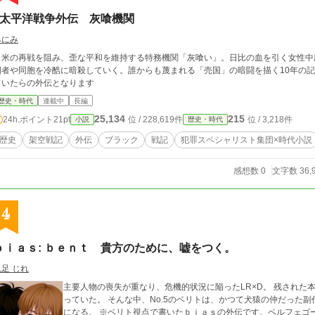
If太平洋戦争外伝 灰喰機関
みにみ
日米の再戦を阻み、歪な平和を維持する特務機関「灰喰い」。日比の血を引く女性中
国者や同胞を冷酷に暗殺していく。誰からも蔑まれる「売国」の暗闘を描く10年の記
ていたらの外伝となります
歴史・時代
連載中
長編
25,134
215
24h.ポイント
21pt
位 / 228,619件
位 / 3,218件
小説
歴史・時代
歴史
架空戦記
外伝
ブラック
戦記
犯罪スペシャリスト集団×時代小説
感想数 0
文字数 36,
4
ｂｉａｓ: ｂｅｎｔ 貴方のために、嘘をつく。
帆足 じれ
主要人物の喪失が重なり、危機的状況に陥ったLR×D。 残された
っていた。 そんな中、No.5のベリトは、かつて犬猿の仲だった
になる。 ※ベリト視点で書いたｂｉａｓの外伝です。ベルフェゴールのその後と周囲の遣り取りがメインで、本編