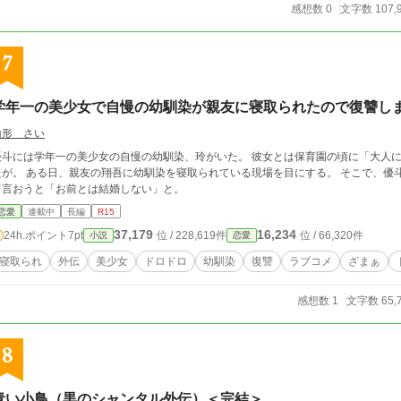
感想数 0
文字数 107,
7
学年一の美少女で自慢の幼馴染が親友に寝取られたので復讐しま
山形 さい
優斗には学年一の美少女の自慢の幼馴染、玲がいた。 彼女とは保育園の頃に「大人
たが。 ある日、親友の翔吾に幼馴染を寝取られている現場を目にする。 そこで、優
て言おうと「お前とは結婚しない」と。
恋愛
連載中
長編
R15
37,179
16,234
24h.ポイント
7pt
位 / 228,619件
位 / 66,320件
小説
恋愛
寝取られ
外伝
美少女
ドロドロ
幼馴染
復讐
ラブコメ
ざまぁ
感想数 1
文字数 65,
8
青い小鳥（黒のシャンタル外伝）＜完結＞