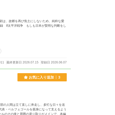
尉は、故郷を再び焦土にしないため、純粋な愛
録 If太平洋戦争 もしも日本が賢明な判断をし
911
最終更新日 2026.07.15
登録日 2026.06.07
お気に入り追加
3
本部の人間は立て直しに奔走し、多忙な日々を送
副代表・ベルフェゴールを親身になって支えるよう