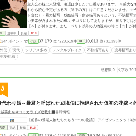
主人公の椋は未登場。凌遅は少しだけ出番があります。 ※盛大な
れから読む予定がある方（途中の方）はご注意くださいませ。 ※
ド含む）・暴力描写・残酷描写・病み描写ありという、不快描写オ
い要素が含まれるためBLカテゴリにしてありますが、掘り下げは
【⚠】が付きます。また、ベリト以外の人物視点の時は【☆】が付きます。 ※ミッドナイトノベル
のを投稿しています。 ※一部AIアシスタントとの共同制作によ
BL
連載中
長編
R18
ルであり、実在の人物や団体とは関係ありません。また、この物
37,179
10,013
24h.ポイント
7pt
位 / 228,619件
位 / 31,393件
小説
BL
のではありません。
外伝
現代
シリアス多め
メンタルブレイク
不快描写あり
凌辱描写あ
溺愛/執着
感想数 0
文字数 70,
5
身代わり婚～暴君と呼ばれた辺境伯に拒絶された仮初の花嫁＜
結城芙由奈＠コミカライズ連載中
書籍情報
恋愛
完結
短編
R15
37,179
16,234
24h.ポイント
7pt
位 / 228,619件
位 / 66,320件
小説
恋愛