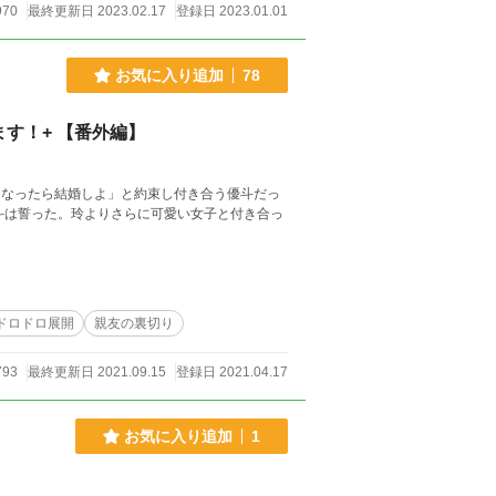
970
最終更新日 2023.02.17
登録日 2023.01.01
お気に入り追加
78
す！+ 【番外編】
になったら結婚しよ」と約束し付き合う優斗だっ
斗は誓った。玲よりさらに可愛い女子と付き合っ
ドロドロ展開
親友の裏切り
793
最終更新日 2021.09.15
登録日 2021.04.17
お気に入り追加
1