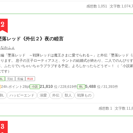
感想数 1,051
文字数 1,074,
2
墜落レッド《外伝２》夜の睦言
るなかふぇ
本編「墜落レッド ～戦隊レッドは魔王さまに愛でられる～」と外伝「墜落レッド《
なります。 息子の王子ローティアスと、ケントの結婚式が終わり、二人でのんびり
本、ふたりでいちゃいちゃラブラブする予定。よろしかったらどうぞ～！ （「小説
載です）
BL
完結
長編
R18
21,810
5,488
24h.ポイント
28pt
位 / 228,619件
位 / 31,393件
小説
BL
BL
ハッピーエンド
溺愛
外伝
獣人
戦隊もの
感想数 1
文字数 11,
3