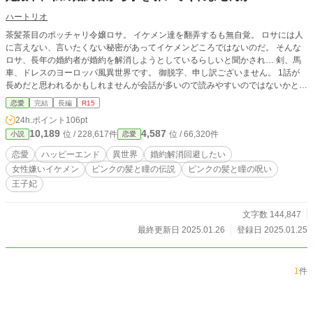
ハートリオ
茶髪茶目のポッチャリ令嬢ロサ。 イケメン達を翻弄するも無自覚。 ロサには人
に言えない、言いたくない秘密があってイケメンどころではないのだ。 そんな
ロサ、長年の婚約者が婚約を解消しようとしているらしいと聞かされ… 剣、馬
車、ドレスのヨーロッパ風異世界です。 御脱字、申し訳ございません。 1話が
長めだと思われるかもしれませんが会話が多いので読みやすいのではないかと思
います。 楽しんでいただけたら嬉しいです。 よろしくお願いいたします。 ＊本
恋愛
完結
長編
R15
作品の無断転載・AI学習への利用を禁止します。
24h.ポイント
106pt
10,189
4,587
位 / 228,617件
位 / 66,320件
小説
恋愛
恋愛
ハッピーエンド
異世界
婚約解消回避したい
女性嫌いイケメン
ピンクの髪と瞳の伝説
ピンクの髪と瞳の呪い
王子妃
文字数 144,847
最終更新日 2025.01.26
登録日 2025.01.25
1
件