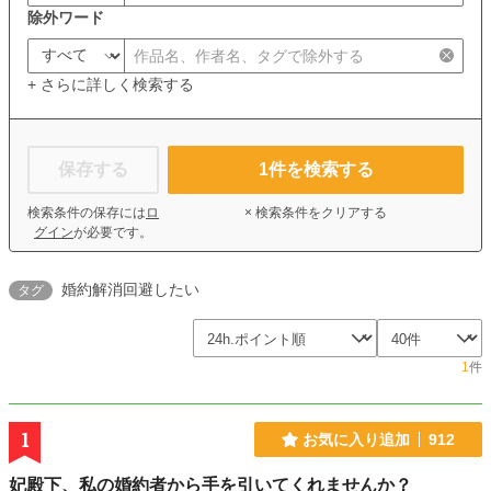
除外ワード
+ さらに詳しく検索する
保存する
1
件を検索する
検索条件の保存には
ロ
× 検索条件をクリアする
グイン
が必要です。
婚約解消回避したい
タグ
1
件
1
お気に入り追加
912
妃殿下、私の婚約者から手を引いてくれませんか？