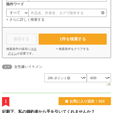
除外ワード
+ さらに詳しく検索する
保存する
1
件を検索する
検索条件の保存には
ロ
× 検索条件をクリアする
グイン
が必要です。
女性嫌いイケメン
タグ
1
件
1
お気に入り追加
922
妃殿下、私の婚約者から手を引いてくれませんか？