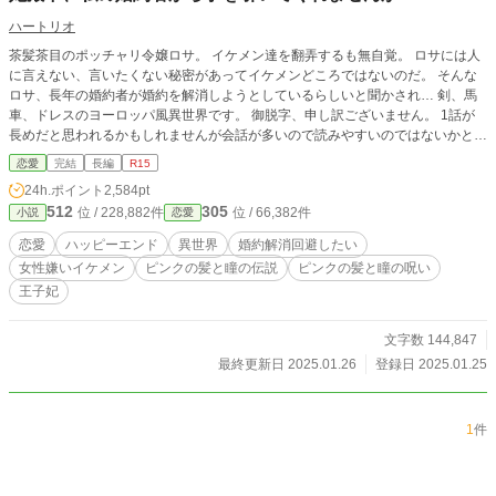
ハートリオ
茶髪茶目のポッチャリ令嬢ロサ。 イケメン達を翻弄するも無自覚。 ロサには人
に言えない、言いたくない秘密があってイケメンどころではないのだ。 そんな
ロサ、長年の婚約者が婚約を解消しようとしているらしいと聞かされ… 剣、馬
車、ドレスのヨーロッパ風異世界です。 御脱字、申し訳ございません。 1話が
長めだと思われるかもしれませんが会話が多いので読みやすいのではないかと思
います。 楽しんでいただけたら嬉しいです。 よろしくお願いいたします。 ＊本
恋愛
完結
長編
R15
作品の無断転載・AI学習への利用を禁止します。
24h.ポイント
2,584pt
512
305
位 / 228,882件
位 / 66,382件
小説
恋愛
恋愛
ハッピーエンド
異世界
婚約解消回避したい
女性嫌いイケメン
ピンクの髪と瞳の伝説
ピンクの髪と瞳の呪い
王子妃
文字数 144,847
最終更新日 2025.01.26
登録日 2025.01.25
1
件